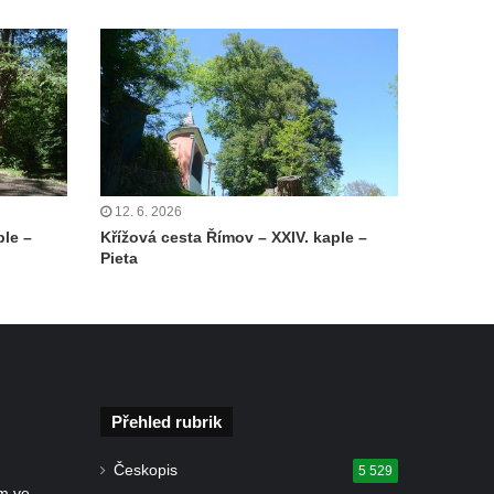
12. 6. 2026
ple –
Křížová cesta Římov – XXIV. kaple –
Pieta
Přehled rubrik
Českopis
5 529
m ve