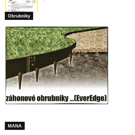
Obrubniky
MANA