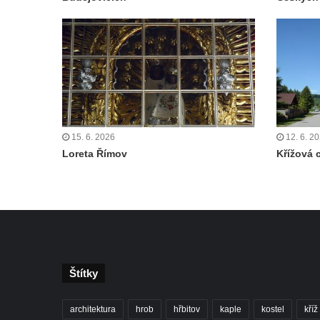
Křížová cesta Římov – IV. kaple – Pustá ves
Křížová cesta Římov – III. kaple – Stádní
brána
Křížová cesta Římov – II. kaple – Poslední
večeře Páně
Křížová cesta Římov – I. kaple – Loučení
Ježíše s Pannou Marií
15. 6. 2026
12. 6. 2
Márnice na hřbitově v Římově
Loreta Římov
Křížová 
Kaple v Horním Třeboníně
Kaple Panny Marie v Horním Třeboníně
Kaple mezi Dolním Třebonínem a Horním
Třebonínem
Kaple v severní části Dolního Třebonína
Štítky
Márnice na hřbitově v Rybniště
Kaple u kostela svatého Jiljí v Lužci nad
architektura
hrob
hřbitov
kaple
kostel
kříž
Vltavou