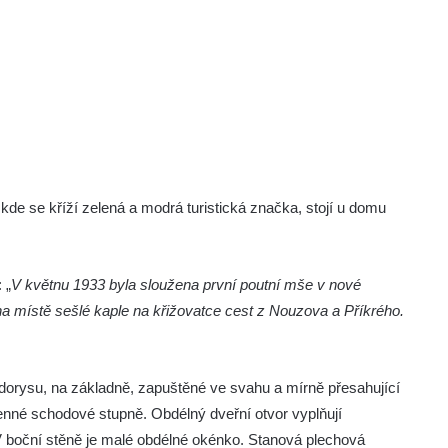
kde se kříží zelená a modrá turistická značka, stojí u domu
 „
V květnu 1933 byla sloužena první poutní mše v nové
a místě sešlé kaple na křižovatce cest z Nouzova a Příkrého.
orysu, na základně, zapuštěné ve svahu a mírně přesahující
enné schodové stupně. Obdélný dveřní otvor vyplňují
 V boční stěně je malé obdélné okénko. Stanová plechová