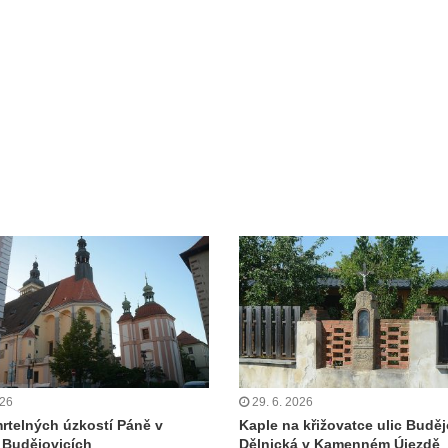
026
29. 6. 2026
rtelných úzkostí Páně v
Kaple na křižovatce ulic Buděj
 Budějovicích
Dělnická v Kamenném Újezdě