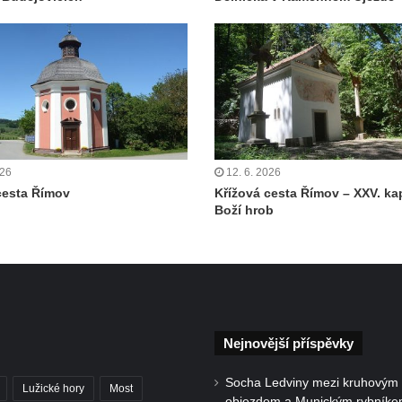
026
12. 6. 2026
cesta Římov
Křížová cesta Římov – XXV. ka
Boží hrob
Nejnovější příspěvky
Socha Ledviny mezi kruhovým
Lužické hory
Most
objezdem a Munickým rybníke