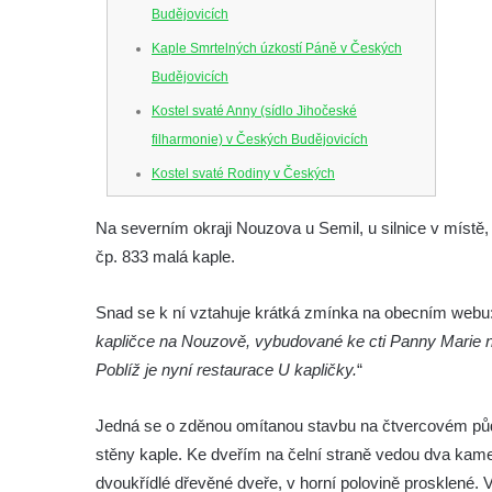
Budějovicích
Kaple Smrtelných úzkostí Páně v Českých
Budějovicích
Kostel svaté Anny (sídlo Jihočeské
filharmonie) v Českých Budějovicích
Kostel svaté Rodiny v Českých
Budějovicích
Na severním okraji Nouzova u Semil, u silnice v místě, 
Kostel Obětování Panny Marie u kláštera
čp. 833 malá kaple.
dominikánů v Českých Budějovicích
Kostel Všech svatých v Kamenném Újezdě
Snad se k ní vztahuje krátká zmínka na obecním webu:
Kaple na křižovatce ulic Budějovická a
kapličce na Nouzově, vybudované ke cti Panny Marie n
Dělnická v Kamenném Újezdě
Poblíž je nyní restaurace U kapličky.
“
Bývalý kostel svatých Filipa a Jakuba na
Jedná se o zděnou omítanou stavbu na čtvercovém půd
náměstí J. V. Kamarýta ve Velešíně
stěny kaple. Ke dveřím na čelní straně vedou dva kam
Kaple na hřbitově ve Velešíně
dvoukřídlé dřevěné dveře, v horní polovině prosklené.