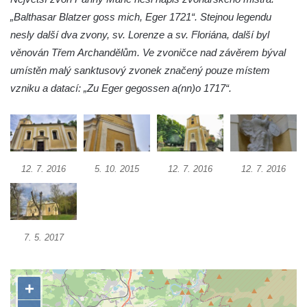
Prysku
„Balthasar Blatzer goss mich, Eger 1721“. Stejnou legendu
Kostel svatého Jakuba Staršího v České
nesly další dva zvony, sv. Lorenze a sv. Floriána, další byl
Kamenici
věnován Třem Archandělům. Ve zvoničce nad závěrem býval
Kaple Panny Marie v ulici Na Skalce ve
umístěn malý sanktusový zvonek značený pouze místem
Cvikově
vzniku a datací: „Zu Eger gegossen a(nn)o 1717“.
Kaple na návsi v Brozánkách
Kaple Nejsvětější Trojice v centru Hořína
Hrobka Lobkowiczů na hřbitově v Hoříně
12. 7. 2016
5. 10. 2015
12. 7. 2016
12. 7. 2016
Výklenková kaple v jižní části Hořína
Výklenková kaple na domě Vodárenská čp.
271/1 v Mělníku
Kaple svatého Antonína v Nové Vsi-
7. 5. 2017
Teplicích
Kaple svatých Petra a Pavla v Kladrubech u
Teplic