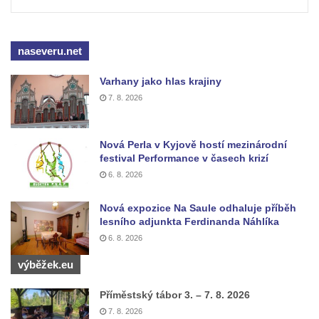
Farská kaple pod Širokým vrchem
Kostel svatého Michaela v Nové Roli
naseveru.net
Kostel svatých Petra a Pavla v Kadani
Kostel svaté Anny v Kadani
Varhany jako hlas krajiny
Chrám pokoje v Hrádku nad Nisou
7. 8. 2026
Kostel svatého Bartoloměje v Hrádku nad
Nisou
Nová Perla v Kyjově hostí mezinárodní
festival Performance v časech krizí
Kostel svatého Mikuláše v Tisové u
6. 8. 2026
Tachova
Kostel svatého Vavřince v Náchodě
Nová expozice Na Saule odhaluje příběh
lesního adjunkta Ferdinanda Náhlíka
Kostel svaté Kateřiny Alexandrijské ve
6. 8. 2026
Vysokém nad Jizerou
výběžek.eu
Kostel svatého Prokopa v Jablonci nad
Jizerou
Příměstský tábor 3. – 7. 8. 2026
Pavilon bývalé studny na náměstí Dr. Karla
7. 8. 2026