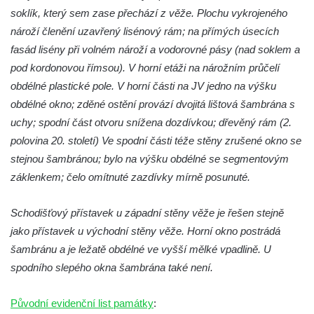
Výklenková kaple u vodojemu v severní
soklík, který sem zase přechází z věže. Plochu vykrojeného
části Kozel
nároží členění uzavřený lisénový rám; na přímých úsecích
Kaple u kostela svatého Jakuba Většího
fasád lisény při volném nároží a vodorovné pásy (nad soklem a
(Staršího) u Lahovic
pod kordonovou římsou). V horní etáži na nárožním průčelí
Kostel svatého Jakuba Většího (Staršího) u
obdélné plastické pole. V horní části na JV jedno na výšku
Lahovic
obdélné okno; zděné ostění provází dvojitá lištová šambrána s
uchy; spodní část otvoru snížena dozdívkou; dřevěný rám (2.
Kostel svatých Petra a Pavla v Želkovicích
polovina 20. století) Ve spodní části téže stěny zrušené okno se
Kaple Panny Marie Bolestné v Benešově
stejnou šambránou; bylo na výšku obdélné se segmentovým
nad Ploučnicí
záklenkem; čelo omítnuté zazdívky mírně posunuté.
Kostel Narození Panny Marie v Benešově
nad Ploučnicí
Schodišťový přístavek u západní stěny věže je řešen stejně
Hrobová kaple Mattauschů na hřbitově v
jako přístavek u východní stěny věže. Horní okno postrádá
Benešově nad Ploučnicí
šambránu a je ležatě obdélné ve vyšší mělké vpadlině. U
Kostel svaté Anny v Tisé
spodního slepého okna šambrána také není.
Hrobka rodiny Rohn na hřbitově v
Původní evidenční list památky
:
Šumburku nad Desnou – Tanvaldu