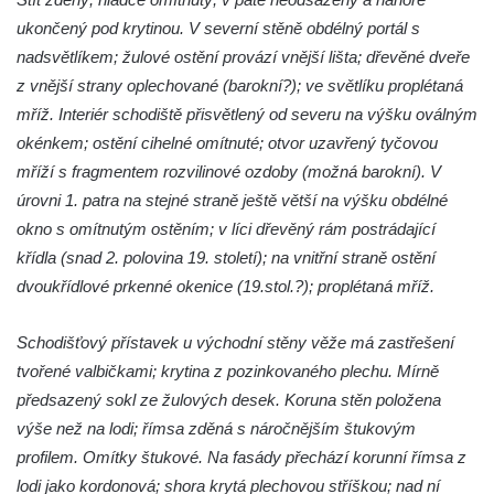
Kostel svatého Josefa v Krásné u Pěnčína
ukončený pod krytinou. V severní stěně obdélný portál s
Kostel Panny Marie Pomocné s Ivanitskou
nadsvětlíkem; žulové ostění provází vnější lišta; dřevěné dveře
poustevnou v Teplicích nad Metují
z vnější strany oplechované (barokní?); ve světlíku proplétaná
mříž. Interiér schodiště přisvětlený od severu na výšku oválným
Hřbitovní kaple/márnice na hřbitově v
okénkem; ostění cihelné omítnuté; otvor uzavřený tyčovou
Teplicích nad Metují
mříží s fragmentem rozvilinové ozdoby (možná barokní). V
Kostel svatého Vavřince v Teplicích nad
úrovni 1. patra na stejné straně ještě větší na výšku obdélné
Metují
okno s omítnutým ostěním; v líci dřevěný rám postrádající
Hrobová kaple Johanna Nitsche na
křídla (snad 2. polovina 19. století); na vnitřní straně ostění
hřbitově na Vlčí Hoře
dvoukřídlové prkenné okenice (19.stol.?); proplétaná mříž.
Kaple Panny Marie Karmelské na Vlčí Hoře
Kostel svatého Bartoloměje v Teplicích
Schodišťový přístavek u východní stěny věže má zastřešení
tvořené valbičkami; krytina z pozinkovaného plechu. Mírně
Kostel svatého Jana Křtitele na Zámeckém
předsazený sokl ze žulových desek. Koruna stěn položena
náměstí v Teplicích
výše než na lodi; římsa zděná s náročnějším štukovým
Chrám Povýšení svatého Kříže na
profilem. Omítky štukové. Na fasády přechází korunní římsa z
Zámeckém náměstí v Teplicích
lodi jako kordonová; shora krytá plechovou stříškou; nad ní