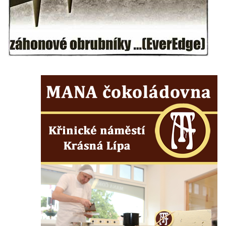
Kaple v Režném Újezdě
Kaple v Bílince
Kostel Čtrnácti svatých pomocníků v
Mělníku
Kaple v areálu kostela svaté Ludmily v
Mělníku
Kostel svaté Ludmily v Mělníku
Evangelický kostel v Mělníku
Kostel svatého Víta v Dobřanech
Kostel svatého Mikuláše v Dobřanech
Kostel Nanebevzetí Panny Marie v
Netolicích
Kostel svatého Václava v Netolicích
Kostel svatého Vavřince v Pištíně
Kostel svatého Václava ve Zlivi