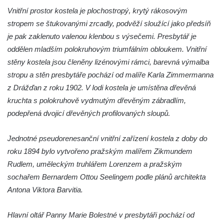
Vnitřní prostor kostela je plochostropý, krytý rákosovým
Kaple Nejsvětější Trojice v Nové Vsi (Ústí
stropem se štukovanými zrcadly, podvěží sloužící jako předsíň
nad Labem)
je pak zaklenuto valenou klenbou s výsečemi. Presbytář je
Kaple svaté Anny v Brné
oddělen mladším polokruhovým triumfálním obloukem. Vnitřní
Kaple svatého Jana Nepomuckého před
stěny kostela jsou členěny lizénovými rámci, barevná výmalba
zámkem v Protivíně
stropu a stěn presbytáře pochází od malíře Karla Zimmermanna
Kaple Panny Marie v Mírové ulici v Protivíně
z Drážďan z roku 1902. V lodi kostela je umístěna dřevěná
Kaple svatého Rocha v Ohradě u Hluboké
kruchta s polokruhově vydmutým dřevěným zábradlím,
nad Vltavou
podepřená dvojicí dřevěných profilovaných sloupů.
Kostel svaté Kateřiny Alexandrijské ve
Jednotné pseudorenesanční vnitřní zařízení kostela z doby do
Stráži nad Nisou
roku 1894 bylo vytvořeno pražským malířem Zikmundem
Kostel svatého Martina v Tursku
Rudlem, uměleckým truhlářem Lorenzem a pražským
Kaple svatých Jana a Pavla v Knínicích
sochařem Bernardem Ottou Seelingem podle plánů architekta
Kaple Panny Marie u bývalého zámku
Antona Viktora Barvitia.
Ledebour
Kaple svatého Michaela v Kozinci
Hlavní oltář Panny Marie Bolestné v presbytáři pochází od