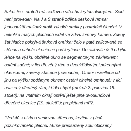
Kostel Krista Spasitele ve Frýdlantu
Sakristie s oratoří má sedlovou střechu krytou alukrytem. Sokl
Kaple Getsemanské zahrady na křížové
není proveden. Na J a S straně zděná desková římsa;
cestě na Křížovém vrchu ve Frýdlantu
jednodušší maltový profil. Hladké omítky postrádají členění. V
Kaple Božího hrobu na Křížové cestě na
několika malých plochách vidět ve zdivu lomový kámen. Zděný
Křížovém vrchu ve Frýdlantu
štít hladce pokrývá štuková omítka; čelo v patě zalícované se
Poustevna na Křížové cestě na Křížovém
stěnou a nahoře ukončené pod krytinou. Do sakristie ústí od jihu
vrchu ve Frýdlantu
lehce na výšku obdélné okno se segmentovým záklenkem;
Kostel svatého Jakuba Většího v Sokolově
ostění zděné; v líci dřevěný rám s dvoukřídlovými prkennými
Kostel Nanebevzetí Panny Marie ve
okenicemi; závěsy stáčené (novodobé). Oratoř osvětlena od
Slunečné
jihu na výšku obdélným oknem; ostění cihelné omítnuté; v líci
Kostel Jména Panny Marie v Sepekově
osazený dřevěný rám; křídla chybí (možná 2. polovina 19.
století); na vnitřním okraji ostění ještě plné dvoukřídlové
Kostel svatých Petra a Pavla v Růžové
dřevěné okenice (19. století?); proplétaná mříž.
Kaple Stětí svatého Jana Křtitele v
Rumburku
Předsíň s nízkou sedlovou střechou; krytina z pásů
Bývalá synagoga v Milevsku
pozinkovaného plechu. Mírně předsazený sokl obložený
Kostel svaté Kateřiny Alexandrijské v