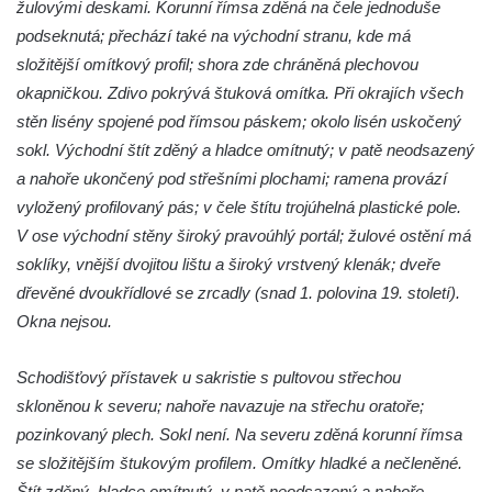
žulovými deskami. Korunní římsa zděná na čele jednoduše
Krásně
podseknutá; přechází také na východní stranu, kde má
Kostel Božího Těla v Kraslicích
složitější omítkový profil; shora zde chráněná plechovou
okapničkou. Zdivo pokrývá štuková omítka. Při okrajích všech
Kostel svaté Maří Magdalény v Karlových
stěn lisény spojené pod římsou páskem; okolo lisén uskočený
Varech
sokl. Východní štít zděný a hladce omítnutý; v patě neodsazený
Kaple Panny Marie pod hradem Přimda
a nahoře ukončený pod střešními plochami; ramena provází
Kaple Panny Marie v Kunčicích nad Labem
vyložený profilovaný pás; v čele štítu trojúhelná plastické pole.
Hrobová kaple na hřbitově v Rychnově u
V ose východní stěny široký pravoúhlý portál; žulové ostění má
Jablonce nad Nisou
soklíky, vnější dvojitou lištu a široký vrstvený klenák; dveře
Márnice/hřbitovní kaple na hřbitově v
dřevěné dvoukřídlové se zrcadly (snad 1. polovina 19. století).
Rychnově u Jablonce nad Nisou
Okna nejsou.
Výklenková kaple u rozcestí u domu čp. 42
Schodišťový přístavek u sakristie s pultovou střechou
v Krásné u Pěnčína
skloněnou k severu; nahoře navazuje na střechu oratoře;
Márnice na hřbitově v Krásné u Pěnčína
pozinkovaný plech. Sokl není. Na severu zděná korunní římsa
Výklenková kaple naproti domu čp. 34 v
se složitějším štukovým profilem. Omítky hladké a nečleněné.
Krásné u Pěnčína
Štít zděný, hladce omítnutý, v patě neodsazený a nahoře