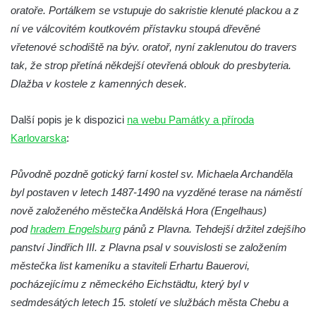
Kostel svaté Barbory v Otvicích
oratoře. Portálkem se vstupuje do sakristie klenuté plackou a z
Kostel svatého archanděla Michaela ve
ní ve válcovitém koutkovém přístavku stoupá dřevěné
Všestudech
vřetenové schodiště na býv. oratoř, nyní zaklenutou do travers
tak, že strop přetíná někdejší otevřená oblouk do presbyteria.
Kostel svatého Václava ve Strupčicích
Dlažba v kostele z kamenných desek.
Kaple v Michalovicích
Kostel svatého Mikuláše ve Velkých
Další popis je k dispozici
na webu Památky a příroda
Žernosekách
Karlovarska
:
Kaple svatého Urbana ve Velkých
Žernosekách
Původně pozdně gotický farní kostel sv. Michaela Archanděla
Kaple svatého Huberta u hradiště Hrádek u
byl postaven v letech 1487-1490 na vyzděné terase na náměstí
Libochovan
nově založeného městečka Andělská Hora (Engelhaus)
pod
hradem Engelsburg
pánů z Plavna. Tehdejší držitel zdejšího
Kostel Narození Panny Marie v
panství Jindřich III. z Plavna psal v souvislosti se založením
Libochovanech
městečka list kameníku a staviteli Erhartu Bauerovi,
Márnice u kostel svatého Jana
pocházejícímu z německého Eichstädtu, který byl v
Nepomuckého ve Starých Křečanech
sedmdesátých letech 15. století ve službách města Chebu a
Kostel svatého Jana Nepomuckého ve