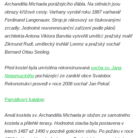
Archanděla Michaela porážejícího ďábla. Na stěnách jsou
Křížová cesta Římov – XV. kaple – Malý
obrazy křížové cesty. Varhany vyrobil roku 1887 varhanář
Pilát
Ferdinand Langenauer. Strop je rákosový se štukovanými
Křížová cesta Římov – XIV. kaple – U
zrcadly. Jednotné novorenesanční zařízení podle plánů
Kaifáše (U Děvečky)
architekta Antona Viktora Barvitia vytvořili umělci: pražský malíř
Křížová cesta Římov – XIII. kaple – U
Zikmund Rudl, umělecký truhlář Lorenz a pražský sochař
Annáše (U Kaifáše)
Bernard Ottau Seeling.
Křížová cesta Římov – XII. kaple – Vodní
brána
Před kostel byla umístěna rekonstruovaná
socha sv. Jana
Nepomuckého
pocházející ze zaniklé obce Svatobor.
Křížová cesta Římov – XI. kaple – Ježíš
Rekonstrukci provedl v roce 2008 sochař Jan Pekař.
haněn a tupen
Křížová cesta Římov – X. kaple – U
Památkový katalog
:
Cedronu
Křížová cesta Římov – IX. kaple – U
Areál kostela sv. Archanděla Michaela je složen ze samotného
chromého žida
kostela a přilehlé terasy. Hodnotná stavba byla postavena v
Křížová cesta Římov – VIII. kaple – Kristus
letech 1487 až 1490 v pozdně gotickém slohu. Po požáru v roce
svázán a ze zahrady vyhnán