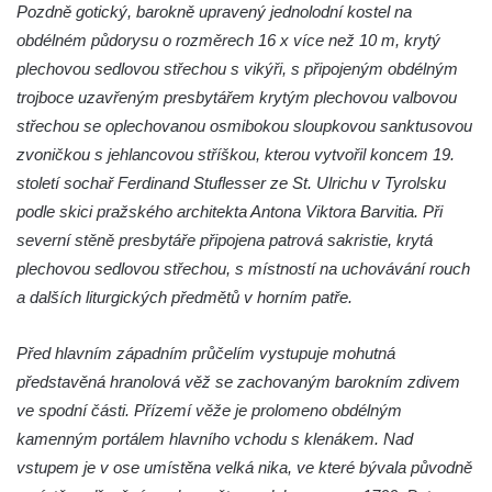
Šenově
Pozdně gotický, barokně upravený jednolodní kostel na
obdélném půdorysu o rozměrech 16 x více než 10 m, krytý
Kaple Anděla Strážce na Valdeku
plechovou sedlovou střechou s vikýři, s připojeným obdélným
Hřbitovní kaple v Lipové
trojboce uzavřeným presbytářem krytým plechovou valbovou
Márnice na bývalém hřbitově u kostela
střechou se oplechovanou osmibokou sloupkovou sanktusovou
svatých Šimona a Judy v Lipové u Šluknova
zvoničkou s jehlancovou stříškou, kterou vytvořil koncem 19.
Hřbitovní kaple v Lobendavě
století sochař Ferdinand Stuflesser ze St. Ulrichu v Tyrolsku
Kostel Navštívení Panny Marie v
podle skici pražského architekta Antona Viktora Barvitia. Při
Lobendavě
severní stěně presbytáře připojena patrová sakristie, krytá
plechovou sedlovou střechou, s místností na uchovávání rouch
Márnice na bývalém hřbitově u kostela
a dalších liturgických předmětů v horním patře.
Navštívení Panny Marie v Lobendavě
Kaple svaté Anny na Anenském vrchu u
Před hlavním západním průčelím vystupuje mohutná
Lobendavy
představěná hranolová věž se zachovaným barokním zdivem
Kostel svaté Máří Magdalény v Krásné Lípě
ve spodní části. Přízemí věže je prolomeno obdélným
Kostel Narození svatého Jana Křtitele v
kamenným portálem hlavního vchodu s klenákem. Nad
Kamenickém Šenově
vstupem je v ose umístěna velká nika, ve které bývala původně
Kostel svatého Jiří v Jiříkově