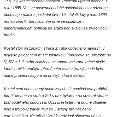
1718 byl kostel barokně obnoven. Poslední úprava pochází z
Křížová cesta Římov – VII. kaple – Políbení
roku 1885. Ve své poslední podobě dokládá dobový názor na
Jidášovo
obnovu památek z poslední čtvrti 19. století, kdy ji roku 1890
restauroval A. Barvitius. Výrazně se uplatňuje v
Křížová cesta Římov – VI. kaple – Olivetská
panoramatickém pohledu na srázu pod skálou se zříceninou
hora (Getsemanská zahrada)
hradu.
Křížová cesta Římov – V. kaple – Smutná
duše
Kostel stojí při západní straně zhruba obdélného náměstí, v
Křížová cesta Římov – IV. kaple – Pustá ves
nejvýše položeném místě zástavby. Pohledově se uplatňuje od
Křížová cesta Římov – III. kaple – Stádní
V, SV a J. Stavba založená na vodorovné zatravněné ploše,
brána
která vznikla umělým přerušením svahu (na východě bylo
Křížová cesta Římov – II. kaple – Poslední
nutné provést násyp a na protější straně zářez).
večeře Páně
Kostel není orientovaný podle zvyklostí; podélná osa probíhá
Křížová cesta Římov – I. kaple – Loučení
téměř přesně ve směru S-J s presbytářem na severní straně.
Ježíše s Pannou Marií
Loď obdélného půdorysu. Užší presbytář má příčně obdélné
Márnice na hřbitově v Římově
pole a trojboký závěr (jeví se 3 strany pravidelného
Kaple v Horním Třeboníně
osmiúhelníka). Ke středu jižní fasády lodi připojena věž o