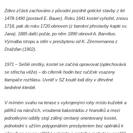
Hřbitovní kaple v Šumburku nad Desnou –
Zdivo zčásti zachováno z původní pozdně gotické stavby z let
Tanvaldu
1478-1490 (postavil E. Bauer). Roku 1641 kostel vyhořel, znovu
Kostel svatého Františka z Assisi v Tanvaldu
1718, pak do roku 1720 obnoven (z barokní přestavby kaple sv.
Riedlova hrobka v Desné
Jana). 1885 další požár, po něm 1890 obnovil A. Barvitius.
Kaple svaté Alžběty Durynské v Dolních
Výmalba stropu a stěn v presbyteriu od K. Zimmernanna z
Křečanech
Drážďan (1902).
Márnice nového hřbitova ve Starých
1971 – Sešlé omítky, kostel se začíná opravovat (oplechovává
Křečanech
se střecha věže) – do ciferník hodin bez ručiček vsazeny
Bývalá márnice u hřbitova v Dubé
tlampače rozhlasu. Uvnitř v SZ koutě lodi díry v dřevěné
Kostel Nalezení svatého Kříže v Dubé
bedněné klenbě.
Kostel Nanebevzetí Panny Marie v
Úněticích
V mírném svahu na terase s vykrojenými rohy místo kuželek a
Kostel svatého Klementa v Levém Hradci
pilířků na nárožích, vroubená balustrádou z hranolků a mezi
jednotlivými oddíly stojí zděný omítaný orientovaný kostel,
Kostel Wang (Karpacz – Bierutowice,
jednolodní s užším polygonálním presbyteriem bez opěráků k
Polsko)