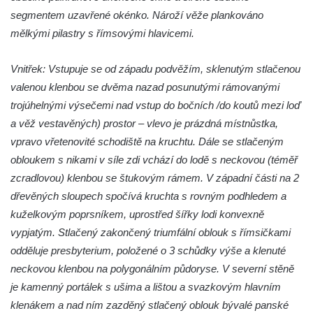
Černčic
segmentem uzavřené okénko. Nároží věže plankováno
Kaple Panny Marie Růžencové na návsi v
mělkými pilastry s římsovými hlavicemi.
Konětopech
Výklenková kaple u silnice jižně od Hřivic
Vnitřek: Vstupuje se od západu podvěžím, sklenutým stlačenou
valenou klenbou se dvěma nazad posunutými rámovanými
Kostel svatého Jakuba ve Hřivicích
trojúhelnými výsečemi nad vstup do bočních /do koutů mezi loď
Kaple svatého Vavřince na návsi v
a věž vestavěných) prostor – vlevo je prázdná místnůstka,
Touchovicích
vpravo vřetenovité schodiště na kruchtu. Dále se stlačeným
Kaple u polní cesty východně od zámku v
obloukem s nikami v síle zdi vchází do lodě s neckovou (téměř
Jimlíně
zcradlovou) klenbou se štukovým rámem. V západní části na 2
Kaple svatého Rocha na zvířecím hřbitově v
dřevěných sloupech spočívá kruchta s rovným podhledem a
Jimlíně
kuželkovým poprsníkem, uprostřed šířky lodi konvexně
Kaple v zahradě domu čp. 55 v Jimlíně
vypjatým. Stlačený zakončený triumfální oblouk s římsičkami
odděluje presbyterium, položené o 3 schůdky výše a klenuté
Kaple svatého Josefa v Jimlíně
neckovou klenbou na polygonálním půdoryse. V severní stěně
Márnice na hřbitově v Opočně u Loun
je kamenný portálek s ušima a lištou a svazkovým hlavním
Kostel Nanebevzetí Panny Marie v Opočně
klenákem a nad ním zazděný stlačený oblouk bývalé panské