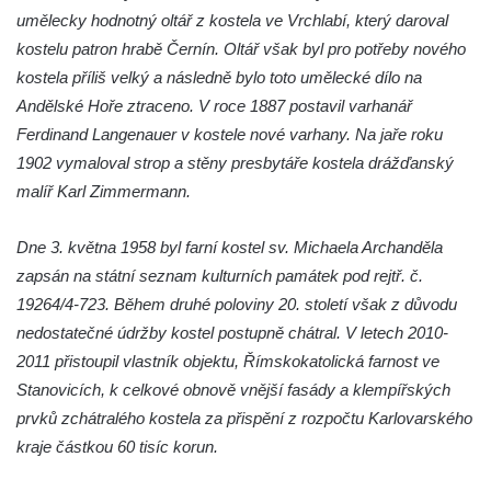
Nemilkově
umělecky hodnotný oltář z kostela ve Vrchlabí, který daroval
Kaple svatého Jana Nepomuckého v Lišnici
kostelu patron hrabě Černín. Oltář však byl pro potřeby nového
Hřbitovní kaple v Chotyni
kostela příliš velký a následně bylo toto umělecké dílo na
Andělské Hoře ztraceno. V roce 1887 postavil varhanář
Kaple Čtrnácti svatých pomocníků v
Ferdinand Langenauer v kostele nové varhany. Na jaře roku
Grabštejně
1902 vymaloval strop a stěny presbytáře kostela drážďanský
Hřbitovní kaple v Hrádku nad Nisou
malíř Karl Zimmermann.
Müllerova hrobka v Hrádku nad Nisou
Márnice na hřbitově ve Sněžné
Dne 3. května 1958 byl farní kostel sv. Michaela Archanděla
Kostel Panny Marie Sněžné ve Sněžné
zapsán na státní seznam kulturních památek pod rejtř. č.
19264/4-723. Během druhé poloviny 20. století však z důvodu
Kaple Nejsvětější Trojice ve Sněžné
nedostatečné údržby kostel postupně chátral. V letech 2010-
Hřbitovní kaple v Horním Podluží
2011 přistoupil vlastník objektu, Římskokatolická farnost ve
Kostel svaté Máří Magdalény v Božanově
Stanovicích, k celkové obnově vnější fasády a klempířských
Hrobka rodiny Brass na hřbitově v Dolním
prvků zchátralého kostela za přispění z rozpočtu Karlovarského
Podluží
kraje částkou 60 tisíc korun.
Kostel svatého Bartoloměje ve Velkém