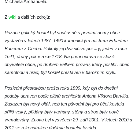
Michaela Archanděla.
Kostel Všech svatých v Kamenném Újezdě
Kaple na křižovatce ulic Budějovická a
Z
wiki
a dalších zdrojů:
Dělnická v Kamenném Újezdě
Pozdně gotický kostel byl současně s prvními domy obce
Bývalý kostel svatých Filipa a Jakuba na
vystavěn v letech 1487–1490 kamenickým mistrem Erhartem
náměstí J. V. Kamarýta ve Velešíně
Bauerem z Chebu. Potkaly jej dva ničivé požáry, jeden v roce
Kaple na hřbitově ve Velešíně
1641, druhý pak v roce 1718. Na první opravu se složili
Márnice na hřbitově ve Velešíně
obyvatelé obce, po druhém velkém požáru, který postihl i obec
Kostel svatého Václava ve Velešíně
samotnou a hrad, byl kostel přestavěn v barokním stylu.
Poutní areál Římov
Poslední přestavbou prošel roku 1890, kdy byl do dnešní
Kostel svatého Ducha v poutním areálu
podoby upraven podle plánů architekta Antona Viktora Barvitia.
Římov
Zasazen byl nový oltář, neb ten původní byl pro účel kostela
Křížová cesta Římov – XXV. kaple – Boží
příliš velký, přidány byly varhany, stěny a strop byly nově
hrob
vymalovány. Znovu byl vysvěcen 29. září 2001. V letech 2010 a
Křížová cesta Římov – XXIV. kaple – Pieta
2011 se rekonstrukce dočkala kostelní fasáda.
Křížová cesta Římov – XXIII. kaple –