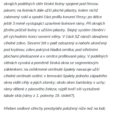
Márnice na hřbitově v Lužci nad Vltavou
okrajích podélných stěn široké lisény spojené pod římsou
Márnice na hřbitově v Hrobčicích
pásem; na lisénách dále užší ploché pilastry, kolem nichž
zalomený sokl a spodní část profilu korunní římsy; po délce
Kostel svatého Havla na hřbitově v
ještě 3 méně vystupující uzavřené lisénové rámy. Při okrajích
Hrobčicích
jižního průčelí lisény s užšími pilastry. Stejný systém členění i
Kaple svatého Vavřince v Mirošovicích
při východním konci severní stěny. V části SZ nároží obnaženo
Márnice na hřbitově v Račicích
cihelné zdivo. Severní štít v patě odsazený a nahoře ukončený
Márnice na hřbitově v Dobříni
pod krytinou; zdivo pokrývá hladká omítka; pod střešními
Kaple v Bezděkově
plochami předsazené a v omítce profilované pásy. V podélných
stěnách vysoká a poměrně široká okna se segmentovým
Kaple Nejsvětější Trojice v centru Liběšic
záklenkem; na zešikmené omítnuté špalety navazuje užší
Výklenková kaple na rozcestí na jižním
cihelné omítnuté ostění; v lemování špalety jednoho západního
okraji Liběšic
okna vidět cihly a jejich zlomky; okolo oken šambrány s uchy;
Kostel svaté Kateřiny v Chouči
rámy dělené z pásového železa; výplň tvoří sítí vyztužené
Kaple svatého Blažeje východně od Lužice
tabule skla (rámy z 1. poloviny 19. století?).
Kostel svatého Augustina v Lužici
Hřeben sedlové střechy presbytáře položený níže než na lodi;
Márnice na hřbitově v Lužici