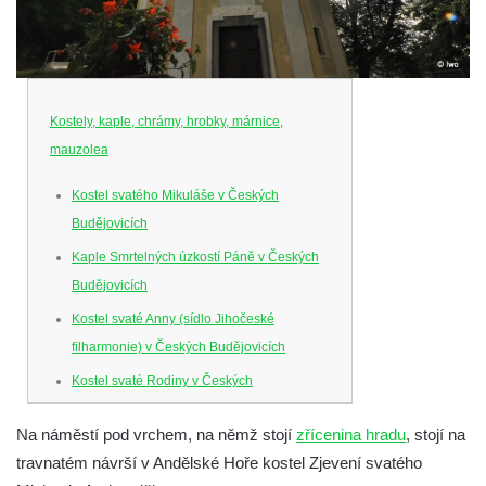
Kostely, kaple, chrámy, hrobky, márnice,
mauzolea
Kostel svatého Mikuláše v Českých
Budějovicích
Kaple Smrtelných úzkostí Páně v Českých
Budějovicích
Kostel svaté Anny (sídlo Jihočeské
filharmonie) v Českých Budějovicích
Kostel svaté Rodiny v Českých
Budějovicích
Na náměstí pod vrchem, na němž stojí
zřícenina hradu
, stojí na
Kostel Obětování Panny Marie u kláštera
travnatém návrší v Andělské Hoře kostel Zjevení svatého
dominikánů v Českých Budějovicích