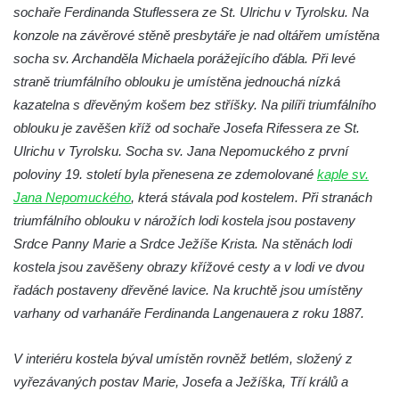
sochaře Ferdinanda Stuflessera ze St. Ulrichu v Tyrolsku. Na
Kostel Narození Panny Marie v Holubici
konzole na závěrové stěně presbytáře je nad oltářem umístěna
Kaple svatého Gotharda jihozápadně od
socha sv. Archanděla Michaela porážejícího ďábla. Při levé
Debrna
straně triumfálního oblouku je umístěna jednouchá nízká
Kaple svatého Václava v Debrně
kazatelna s dřevěným košem bez stříšky. Na pilíři triumfálního
Hrobová kaple rodiny Nových na hřbitově v
oblouku je zavěšen kříž od sochaře Josefa Rifessera ze St.
Kralupech nad Vltavou
Ulrichu v Tyrolsku. Socha sv. Jana Nepomuckého z první
Hrobová kaple rodiny Hrubých II. na
poloviny 19. století byla přenesena ze zdemolované
kaple sv.
hřbitově v Kralupech nad Vltavou
Jana Nepomuckého
, která stávala pod kostelem. Při stranách
triumfálního oblouku v nárožích lodi kostela jsou postaveny
Hrobová kaple rodiny Hrubých I. na
Srdce Panny Marie a Srdce Ježíše Krista. Na stěnách lodi
hřbitově v Kralupech nad Vltavou
kostela jsou zavěšeny obrazy křížové cesty a v lodi ve dvou
Hrobová kaple rodiny Pejškovy na hřbitově
řadách postaveny dřevěné lavice. Na kruchtě jsou umístěny
v Kralupech nad Vltavou
varhany od varhanáře Ferdinanda Langenauera z roku 1887.
Chrám Záštity Přesvaté Bohorodice (bývalá
hřbitovní kaple) v Kralupech nad Vltavou
V interiéru kostela býval umístěn rovněž betlém, složený z
Kostel Nejsvětější Trojice v Petrovicích
vyřezávaných postav Marie, Josefa a Ježíška, Tří králů a