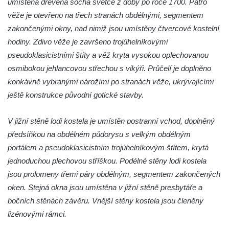
umístěna dřevěná socha světce z doby po roce 1700. Patro
věže je otevřeno na třech stranách obdélnými, segmentem
Kostel svatého Jiří ve Chřibské
zakončenými okny, nad nimiž jsou umístěny čtvercové kostelní
Kostel svatého Františka z Assisi na
hodiny. Zdivo věže je završeno trojúhelníkovými
Studánce
pseudoklasicistními štíty a věž kryta vysokou oplechovanou
Kostel svaté Kateřiny Alexandrijské
osmibokou jehlancovou střechou s vikýři. Průčelí je doplněno
(Sienské) v Dolním Podluží
konkávně vybranými nárožími po stranách věže, ukrývajícími
Kostel svatého Jiří v Horním Slavkově
ještě konstrukce původní gotické stavby.
Kaple Božího Těla u kostela svatého Jiří v
Horním Slavkově
V jižní stěně lodi kostela je umístěn postranní vchod, doplněný
předsíňkou na obdélném půdorysu s velkým obdélným
Kostel svatého Jana Nepomuckého ve
portálem a pseudoklasicistním trojúhelníkovým štítem, krytá
Hřensku
jednoduchou plechovou stříškou. Podélné stěny lodi kostela
Hřbitovní kaple Ignaze Clara ve Hřensku
jsou prolomeny třemi páry obdélným, segmentem zakončených
Kostel Nanebevzetí Panny Marie v Novém
oken. Stejná okna jsou umístěna v jižní stěně presbytáře a
Boru
bočních stěnách závěru. Vnější stěny kostela jsou členěny
Výklenková kaple v severní části Petrovic
lizénovými rámci.
Evangelický kostel v Česká Kamenici