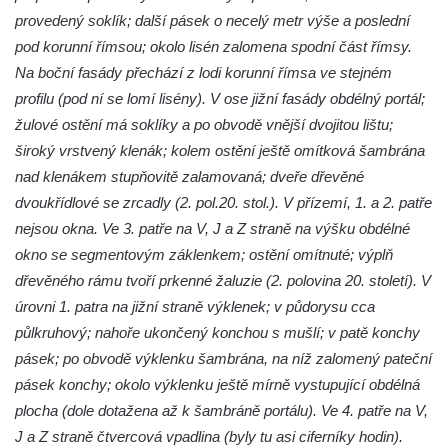
Kaple Matky Boží v Mikulášovicích
provedený soklík; další pásek o necelý metr výše a poslední
Kaple Andělů strážných (Fürleova kaple) v
pod korunní římsou; okolo lisén zalomena spodní část římsy.
Mikulášovicích
Na boční fasády přechází z lodi korunní římsa ve stejném
profilu (pod ní se lomí lisény). V ose jižní fasády obdélný portál;
Balzerova kaple v Mikulášovicích
žulové ostění má soklíky a po obvodě vnější dvojitou lištu;
Kostel svatého Václava ve Šluknově
široký vrstvený klenák; kolem ostění ještě omítková šambrána
Kostel svatého Mikuláše v Třebušíně
nad klenákem stupňovitě zalamovaná; dveře dřevěné
Klášterní kostel svatého Františka z Assisi v
dvoukřídlové se zrcadly (2. pol.20. stol.). V přízemí, 1. a 2. patře
Zákupech
nejsou okna. Ve 3. patře na V, J a Z straně na výšku obdélné
Kaple svatého Josefa u Zákup
okno se segmentovým záklenkem; ostění omítnuté; výplň
dřevěného rámu tvoří prkenné žaluzie (2. polovina 20. století). V
Kostel svatých Fabiána a Šebestiána v
úrovni 1. patra na jižní straně výklenek; v půdorysu cca
Zákupech
půlkruhový; nahoře ukončený konchou s mušlí; v patě konchy
Kostel svatého Havla v Kuřívodech
pásek; po obvodě výklenku šambrána, na níž zalomený pateční
Kaple Krista v žaláři u kostela Nalezení
pásek konchy; okolo výklenku ještě mírně vystupující obdélná
svatého Kříže ve Frýdlantu
plocha (dole dotažena až k šambráně portálu). Ve 4. patře na V,
Kostel Nalezení svatého Kříže ve Frýdlantu
J a Z straně čtvercová vpadlina (byly tu asi ciferníky hodin).