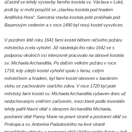
účastnil se tehdy výstavby farního kostela sv. Václava v Lokti,
Starých Křečanech
jestli by si mohl pospíšit se „stavbou kostela pod hradem
Kostel svatého Václava v Srbské Kamenici
Andělská Hora“. Samotná stavba kostela poté probíhala pod
Kostel svatého Kryštofa v Kryštofově Údolí
Bauerovým vedením a v roce 1490 byl nový kostel vysvěcen.
Hrobka rodiny Havlovy na hřbitově v
V pozdním létě roku 1641 farní kostel během ničivého požáru
Chloumku v Mělníku
městečka zcela vyhořel. Již následujícího roku 1642 se s
Kostel Nejsvětější Trojice na hřbitově v
podporou okolních vsí intenzivně pracovalo na obnově kostela
Chloumku v Mělníku
sv. Michaela Archanděla. Po dalším velkém požáru v roce
Kaple svatého Jana Nepomuckého na
1718, kdy zdejší kostel vyhořel spolu s farou, celým
Chloumečku v Mělníku
městečkem a hradem, byl farní kostel obnoven v barokním
Hřbitovní kaple v Trávníku
slohu se zachováním staršího zdiva. V roce 1720 byl poté
Hřbitovní kaple ve Svoru
městský farní kostel sv. Michaela Archanděla vybaven dnes už
nedochovaným vnitřním zařízením, mezi které podle inventáře
Kaple na rozcestí v jižní části Budyně nad
tehdy patřil hlavní oltář s obrazem Archanděla Michaela,
Ohří
postranní oltář Panny Marie na pravé straně a postranní oltář sv.
Kaple v centru Roudníčku
Prokopa a sv. Antonína Paduánského na levé straně
Kaple u domu čp. 51 v Roudníčku
triumfálního oblouku a postranní oltář Ukřižovaného Krista v lodi