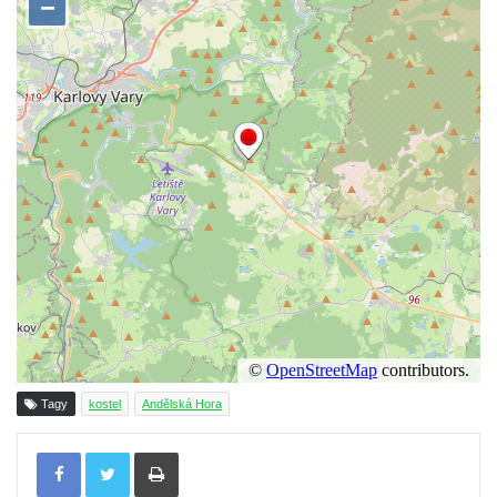
Kaple svatého Jana Nepomuckého ve
Štěrbině
Kostel svatých Šimona a Judy v
Zabrušanech
Heymannova kaple v Havířské ulici v
Duchcově
Kaple svaté Barbory v sadech Rudé
armády v Duchcově
Kaple Panny Marie Pomocné na hřbitově v
Duchcově
Kaple v Želénkách
Hřbitovní kaple u městského hřbitova ve
Šluknově
Tagy
kostel
Andělská Hora
Tříkrálová kaple u Rybniště
Lischkeova kaple severně od Dolní
Tisknout
Chřibské