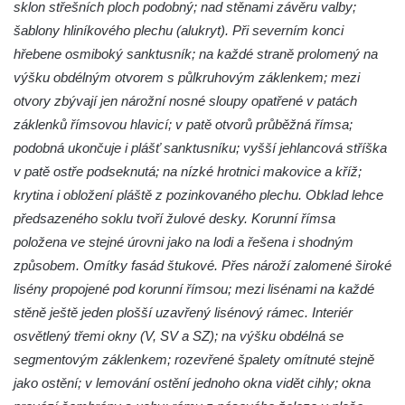
sklon střešních ploch podobný; nad stěnami závěru valby;
Kostel svatého Martina v Kozlech
šablony hliníkového plechu (alukryt). Při severním konci
Márnice na hřbitově v Kozlech
hřebene osmiboký sanktusník; na každé straně prolomený na
Vesnický kostel v Reinhardtsdorfu
výšku obdélným otvorem s půlkruhovým záklenkem; mezi
Kaple v Oparnu
otvory zbývají jen nárožní nosné sloupy opatřené v patách
Protestantský (evangelicko-luterský) kostel
záklenků římsovou hlavicí; v patě otvorů průběžná římsa;
Crostau
podobná ukončuje i plášť sanktusníku; vyšší jehlancová stříška
v patě ostře podseknutá; na nízké hrotnici makovice a kříž;
Kaple Nanebevstoupení Panny Marie ve
krytina i obložení pláště z pozinkovaného plechu. Obklad lehce
Svitavě
předsazeného soklu tvoří žulové desky. Korunní římsa
Výklenková kaple Piety ve Svojkově
položena ve stejné úrovni jako na lodi a řešena i shodným
Kostel Nejsvětější Trojice ve Velenicích
způsobem. Omítky fasád štukové. Přes nároží zalomené široké
Kostel svatého Vavřince v Okounově
lisény propojené pod korunní římsou; mezi lisénami na každé
Kostel svatých Petra a Pavla v Semilech
stěně ještě jeden plošší uzavřený lisénový rámec. Interiér
osvětlený třemi okny (V, SV a SZ); na výšku obdélná se
Kostel Nanebevzetí Panny Marie (St. Mariä
segmentovým záklenkem; rozevřené špalety omítnuté stejně
Himmelfahrt) v Schirgiswalde
jako ostění; v lemování ostění jednoho okna vidět cihly; okna
Kostel svaté Máří Magdaleny u hradu