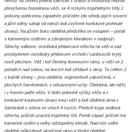
němuž na severu přiléhá sakristie s oratoří a mohutnou nepříliš
Skalní kaple Nejsvětější Trojice u Česká
převýšenou hranolovou věží, se 4 nízkými trojúhelnými štíty z
Kamenice
poloviny pohlcenou západním průčelím (do středu jejích severní
Kostel svatého Vendelína v Perštejně
a jižní stěny sahají od nároží lodi zvýšené konkávně prohnuté
Kostel Nejsvětější Trojice v Klášterci nad
útvary). Na jižním boku obdélná předsíňka se vstupem – portál
Ohří
s kamenným ostěním a zdvojeným klenákem v nadpraží.
Evangelická modlitebna u autobusového
Střechy valbové, osmiboká jehlancová střecha na věži a nad
nádraží v Dubé
presbyteriem osmiboký jehlancem vrcholící sanktusník krytý
nově plechem. Věž i loď členěny lisenovými rámy, u věží ve 2
Hřbitovní kaple ve Velkém Šenově
pořadích nad sebou, na bocích lodi střídavě s okny. Ta cellem 2
Kaple svaté Apolónie v Cítolibech
z každé strany – jsou obdélná, segmentově zakončená, v
Kostel svatého Jakuba Většího v Cítolibech
plochých šambránách, s odsazenými uchy. Obdobná, ale nižší,
Márnice na hřbitově v Chlumčanech
i v horním patře věže. V dolní polovině výšky věže a v
Kostel svatého Klementa ve Chlumčanech
konkávně koutovém útvaru mezi věží a lodí obdélná okna v
šambráně s ušima ve všech 4 rozích. Předsíň kryje sedlová
Kaple svatého Václava ve Vlčí
střecha, průčelí uzavírá trojúhelný štít, Portál západ. průčelí má
Kaple svatého Floriána ve Veltěži
kamenné ostění a velký odstupněný klenák. Nad ním velké
Kaple západně od Veltěž u silnice do
obdélné půlkruhově ukončené okno a široké obdélné