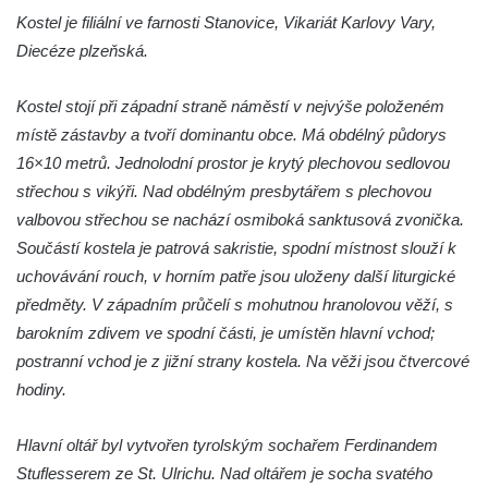
Kalvárie
Kostel je filiální ve farnosti Stanovice, Vikariát Karlovy Vary,
Křížová cesta Římov – XXII. kaple – Šimon
Diecéze plzeňská.
Cyrénský pomáhá Ježíši nést kříž
Kostel stojí při západní straně náměstí v nejvýše položeném
Křížová cesta Římov – XXI. kaple –
místě zástavby a tvoří dominantu obce. Má obdélný půdorys
Popravní brána
16×10 metrů. Jednolodní prostor je krytý plechovou sedlovou
Křížová cesta Římov – XX. kaple – Svatá
střechou s vikýři. Nad obdélným presbytářem s plechovou
Veronika potkává Ježíše a utírá mu do své
valbovou střechou se nachází osmiboká sanktusová zvonička.
roušky pot z tváře
Součástí kostela je patrová sakristie, spodní místnost slouží k
Křížová cesta Římov – XIX. kaple – Kristus
uchovávání rouch, v horním patře jsou uloženy další liturgické
kříž nesoucí potkává Pannu Marii
předměty. V západním průčelí s mohutnou hranolovou věží, s
Křížová cesta Římov – XVIII. kaple – Na
barokním zdivem ve spodní části, je umístěn hlavní vchod;
Ježíše vložen kříž
postranní vchod je z jižní strany kostela. Na věži jsou čtvercové
Křížová cesta Římov – XVII. kaple – Velký
hodiny.
Pilát
Hlavní oltář byl vytvořen tyrolským sochařem Ferdinandem
Křížová cesta Římov – XVI. kaple – U
Stuflesserem ze St. Ulrichu. Nad oltářem je socha svatého
Herodesa