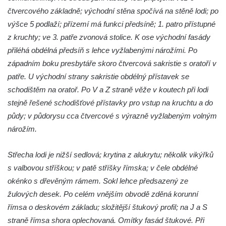
Kaple Panny Marie v Horním Třeboníně
čtvercového základně; východní stěna spočívá na stěně lodi; po
Kaple mezi Dolním Třebonínem a Horním
výšce 5 podlaží; přízemí má funkci předsíně; 1. patro přístupné
Třebonínem
z kruchty; ve 3. patře zvonová stolice. K ose východní fasády
přiléhá obdélná předsíň s lehce vyžlabenými nárožími. Po
Kaple v severní části Dolního Třebonína
západním boku presbytáře skoro čtvercová sakristie s oratoří v
Márnice na hřbitově v Rybniště
patře. U východní strany sakristie obdélný přístavek se
Kaple u kostela svatého Jiljí v Lužci nad
schodištěm na oratoř. Po V a Z straně věže v koutech při lodi
Vltavou
stejně řešené schodišťové přístavky pro vstup na kruchtu a do
Kostel svatého Jiljí v Lužci nad Vltavou
půdy; v půdorysu cca čtvercové s výrazně vyžlabeným volným
Kaple Božího těla na hřbitově v Hostíně u
nárožím.
Vojkovic
Střecha lodi je nižší sedlová; krytina z alukrytu; několik vikýřků
Kostel Nanebevzetí Panny Marie v Hostíně
s valbovou stříškou; v patě stříšky římska; v čele obdélné
u Vojkovic
okénko s dřevěným rámem. Sokl lehce předsazený ze
Kaple svatého Bartoloměje v Bukolu
žulových desek. Po celém vnějším obvodě zděná korunní
Hřbitovní kaple na hřbitově v Lužci nad
římsa o deskovém základu; složitější štukový profil; na J a S
Vltavou
straně římsa shora oplechovaná. Omítky fasád štukové. Při