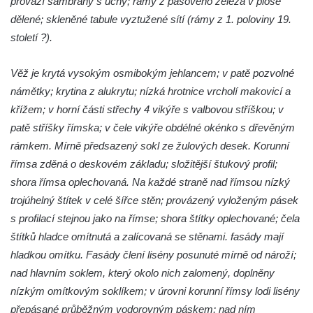
provází šambrány s uchy; rámy z pásového železa v ploše
Krasíkov
dělené; skleněné tabule vyztužené sítí (rámy z 1. poloviny 19.
Kaple Olivetské hory pod věží kostela
století ?).
svatého Michaela Archanděla v Bochově
Mildeova kaple pod Ortelem
Věž je krytá vysokým osmibokým jehlancem; v patě pozvolné
Kostel Zvěstování Panny Marie v Duchcově
námětky; krytina z alukrytu; nízká hrotnice vrcholí makovicí a
křížem; v horní části střechy 4 vikýře s valbovou stříškou; v
Výklenková kaple v Teplické ulici u stadionu
patě stříšky římska; v čele vikýře obdélné okénko s dřevěným
v Duchcově
rámkem. Mírně předsazený sokl ze žulových desek. Korunní
Evangelický kostel v Duchcově
římsa zděná o deskovém základu; složitější štukový profil;
Kostel svatých Petra a Pavla v Jeníkově
shora římsa oplechovaná. Na každé straně nad římsou nízký
Kaple svaté Anny v Jeníkově
trojúhelný štítek v celé šířce stěn; provázený vyloženým pásek
Kaple Panny Marie v Lahošti
s profilací stejnou jako na římse; shora štítky oplechované; čela
štítků hladce omítnutá a zalícovaná se stěnami. fasády mají
Kaple svatého Jana Nepomuckého v
hladkou omítku. Fasády člení lisény posunuté mírně od nároží;
Lahošti
nad hlavním soklem, který okolo nich zalomený, doplněny
Kostel svatého Mikuláše v Mikulášovicích
nízkým omítkovým soklíkem; v úrovni korunní římsy lodi lisény
Kaple Tří otců v Mikulášovicích
přepásané průběžným vodorovným páskem; nad ním