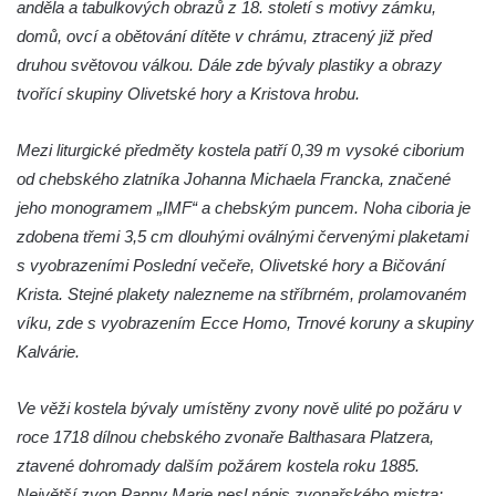
Kaple v Petrovicích
anděla a tabulkových obrazů z 18. století s motivy zámku,
domů, ovcí a obětování dítěte v chrámu, ztracený již před
Kaple v Českolipské ulici v Mělníku-
druhou světovou válkou. Dále zde bývaly plastiky a obrazy
Mlazicích
tvořící skupiny Olivetské hory a Kristova hrobu.
Kaple svatého Jana Nepomuckého ve
Vehlovicích
Mezi liturgické předměty kostela patří 0,39 m vysoké ciborium
Skalní kaple Navštívení Panny Marie v
od chebského zlatníka Johanna Michaela Francka, značené
Dolní Chřibské
jeho monogramem „IMF“ a chebským puncem. Noha ciboria je
Kostel svaté Máří Magdaleny v Mařenicích
zdobena třemi 3,5 cm dlouhými oválnými červenými plaketami
Skalní kaple svatého Antonína v Antonínově
s vyobrazeními Poslední večeře, Olivetské hory a Bičování
údolí u Mařenic
Krista. Stejné plakety nalezneme na stříbrném, prolamovaném
víku, zde s vyobrazením Ecce Homo, Trnové koruny a skupiny
Skalní kaple nad Hamerským potokem v
Kalvárie.
Antonínově údolí u Mařenic
Kostel svatých Petra a Pavla v Horním
Ve věži kostela bývaly umístěny zvony nově ulité po požáru v
Prysku
roce 1718 dílnou chebského zvonaře Balthasara Platzera,
Skalní kaple v zahradě domu čp. 48 za
ztavené dohromady dalším požárem kostela roku 1885.
kostelem svatých Petra a Pavla v Horním
Největší zvon Panny Marie nesl nápis zvonařského mistra: