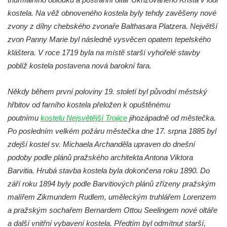
Kaple v Brníkově
kostela. Na věž obnoveného kostela byly tehdy zavěšeny nové
Kostel svatého Floriána v Podbradci
zvony z dílny chebského zvonaře Balthasara Platzera. Největší
Kaple na západním okraji Ředhoště
zvon Panny Marie byl následně vysvěcen opatem tepelského
kláštera. V roce 1719 byla na místě starší vyhořelé stavby
Kostel svatého Jiljí v Ředhošti
poblíž kostela postavena nová barokní fara.
Kaple severně od Ředhoště
Kostel Nanebevzetí Panny Marie v Horním
Někdy během první poloviny 19. století byl původní městský
Jiřetíně
hřbitov od farního kostela přeložen k opuštěnému
Kostel Nanebevzetí Panny Marie v
poutnímu
kostelu Nejsvětější Trojice
jihozápadně od městečka.
Postoloprtech
Po posledním velkém požáru městečka dne 17. srpna 1885 byl
Hřbitovní kaple v Postoloprtech
zdejší kostel sv. Michaela Archanděla upraven do dnešní
podoby podle plánů pražského architekta Antona Viktora
Kostel svatého Jana Evangelisty v Malém
Barvitia. Hrubá stavba kostela byla dokončena roku 1890. Do
Březně
září roku 1894 byly podle Barvitiových plánů zřízeny pražským
Kaple svatého Antonína Paduánského na
malířem Zikmundem Rudlem, uměleckým truhlářem Lorenzem
návsi ve Vysokém Březně
a pražským sochařem Bernardem Ottou Seelingem nové oltáře
Bývalá kaple svatých Jana a Pavla v
a další vnitřní vybavení kostela. Předtím byl odmítnut starší,