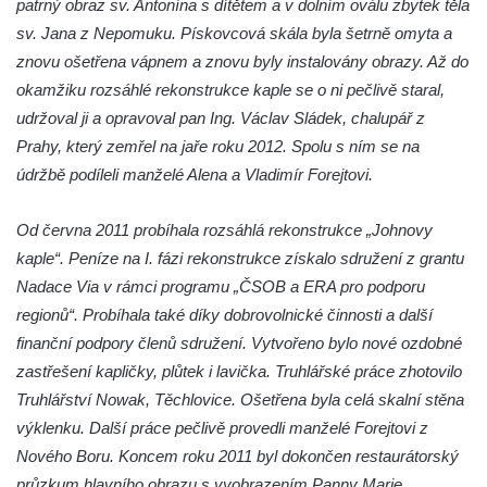
patrný obraz sv. Antonína s dítětem a v dolním oválu zbytek těla
poustevnou v Teplicích nad Metují
sv. Jana z Nepomuku. Pískovcová skála byla šetrně omyta a
Hřbitovní kaple/márnice na hřbitově v
znovu ošetřena vápnem a znovu byly instalovány obrazy. Až do
Teplicích nad Metují
okamžiku rozsáhlé rekonstrukce kaple se o ni pečlivě staral,
Kostel svatého Vavřince v Teplicích nad
udržoval ji a opravoval pan Ing. Václav Sládek, chalupář z
Metují
Prahy, který zemřel na jaře roku 2012. Spolu s ním se na
Hrobová kaple Johanna Nitsche na
údržbě podíleli manželé Alena a Vladimír Forejtovi.
hřbitově na Vlčí Hoře
Kaple Panny Marie Karmelské na Vlčí Hoře
Od června 2011 probíhala rozsáhlá rekonstrukce „Johnovy
kaple“. Peníze na I. fázi rekonstrukce získalo sdružení z grantu
Kostel svatého Bartoloměje v Teplicích
Nadace Via v rámci programu „ČSOB a ERA pro podporu
Kostel svatého Jana Křtitele na Zámeckém
regionů“. Probíhala také díky dobrovolnické činnosti a další
náměstí v Teplicích
finanční podpory členů sdružení. Vytvořeno bylo nové ozdobné
Chrám Povýšení svatého Kříže na
zastřešení kapličky, plůtek i lavička. Truhlářské práce zhotovilo
Zámeckém náměstí v Teplicích
Truhlářství Nowak, Těchlovice. Ošetřena byla celá skalní stěna
Výklenková kaple u vodojemu v severní
výklenku. Další práce pečlivě provedli manželé Forejtovi z
části Kozel
Nového Boru. Koncem roku 2011 byl dokončen restaurátorský
Kaple u kostela svatého Jakuba Většího
průzkum hlavního obrazu s vyobrazením Panny Marie