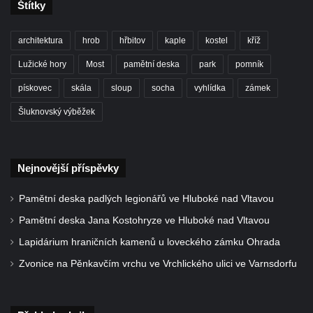
Štítky
Kaple svaté Anny v Brné
Kaple svatého Jana Nepomuckého před
architektura
hrob
hřbitov
kaple
kostel
kříž
zámkem v Protivíně
Lužické hory
Most
pamětní deska
park
pomník
Kaple Panny Marie v Mírové ulici v Protivíně
pískovec
skála
sloup
socha
vyhlídka
zámek
Kaple svatého Rocha v Ohradě u Hluboké
nad Vltavou
Šluknovský výběžek
Kostel svaté Kateřiny Alexandrijské ve
Stráži nad Nisou
Nejnovější příspěvky
Kostel svatého Martina v Tursku
Kaple svatých Jana a Pavla v Knínicích
Pamětní deska padlých legionářů ve Hluboké nad Vltavou
Kaple Panny Marie u bývalého zámku
Pamětní deska Jana Kostohryze ve Hluboké nad Vltavou
Ledebour
Lapidárium hraničních kamenů u loveckého zámku Ohrada
Kaple svatého Michaela v Kozinci
Zvonice na Pěnkavčím vrchu ve Vrchlického ulici ve Varnsdorfu
Kostel Narození Panny Marie v Holubici
Kaple svatého Gotharda jihozápadně od
Debrna