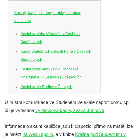
Kostely, kaple, chrámy, hrobky, márnice,
mauzolea
Kostel svatého Mikuláše v Českých
Budějovicích
Kaple Smrtelných úzkostí Páně v Českých
Budějovicích
Kostel svaté Anny (sídlo Jihočeské
filharmonie) v Českých Budějovicích
Kostel svaté Rodiny v Českých
Budějovicích
U místní komunikace ve Studeném ve skále naproti domu čp.
Kostel Obětování Panny Marie u kláštera
55 je vytesána
výklenková kaple, zvaná Johnova
.
dominikánů v Českých Budějovicích
Kostel Všech svatých v Kamenném Újezdě
Informace o skalní kapličce jsou k dispozici přímo na místě, lze
Kaple na křižovatce ulic Budějovická a
je nalézt
na webu spolku
a v knize
Krajina pod Studencem v