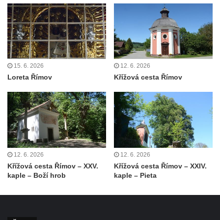
Studánce
Kostel svaté Kateřiny Alexandrijské
(Sienské) v Dolním Podluží
Kostel svatého Jiří v Horním Slavkově
15. 6. 2026
12. 6. 2026
Kaple Božího Těla u kostela svatého Jiří v
Loreta Římov
Křížová cesta Římov
Horním Slavkově
Kostel svatého Jana Nepomuckého ve
Hřensku
Hřbitovní kaple Ignaze Clara ve Hřensku
Kostel Nanebevzetí Panny Marie v Novém
Boru
12. 6. 2026
12. 6. 2026
Křížová cesta Římov – XXV.
Křížová cesta Římov – XXIV.
Výklenková kaple v severní části Petrovic
kaple – Boží hrob
kaple – Pieta
Evangelický kostel v Česká Kamenici
Kaple Nejsvětější Trojice v Nové Vsi (Ústí
nad Labem)