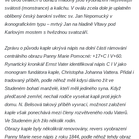
svátosti (monstrance) a kalichu. V oválu zcela dole je uplatněn
Balzerova kaple v Mikulášovicích
oblíbený český barokní světec sv. Jan Nepomucký v
Kostel svatého Václava ve Šluknově
ikonografickém typu – mrtvý Jan na hladině Vltavy pod
Kostel svatého Mikuláše v Třebušíně
Karlovým mostem s hvězdnou svatozáří.
Klášterní kostel svatého Františka z Assisi v
Zákupech
Zprávu o původu kaple ukrývá nápis na dolní části rámování
Kaple svatého Josefa u Zákup
centrálního obrazu Panny Marie Pomocné: +17+C I V+60.
Rynartický kronikář Ernst Vater identifikoval nápis C I V jako
Kostel svatých Fabiána a Šebestiána v
monogram fundátora kaple, Christopha Johanna Vattera. Přidal i
Zákupech
tradovaný příběh, podle něhož měli kdysi dávno žít ve
Kostel svatého Havla v Kuřívodech
Studeném bohatí manželé, kteří měli jediného syna. Když
Kaple Krista v žaláři u kostela Nalezení
předčasně zemřel, nechali rodiče vysekat kapli proti jejich
svatého Kříže ve Frýdlantu
domu. N. Belisová takový příběh vyvrací, možnost založení
Kostel Nalezení svatého Kříže ve Frýdlantu
kaple však ponechává mezi členy rozvětveného rodu Vaterů.
Kostel Krista Spasitele ve Frýdlantu
Ve Studeném jich žilo několik rodin.
Obrazy kaple byly několikrát renovovány, revers vyobrazení
Kaple Getsemanské zahrady na křížové
Panny Marie nese nápis z roku 1844, podle něhož tehdy obraz
cestě na Křížovém vrchu ve Frýdlantu