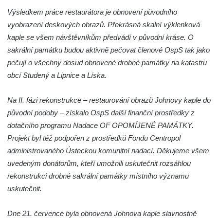
Hrobčicích
Výsledkem práce restaurátora je obnovení původního
vyobrazení deskových obrazů. Překrásná skalní výklenková
Kaple svatého Vavřince v Mirošovicích
kaple se všem návštěvníkům předvádí v původní kráse. O
Márnice na hřbitově v Račicích
sakrální památku budou aktivně pečovat členové OspS tak jako
Márnice na hřbitově v Dobříni
pečují o všechny dosud obnovené drobné památky na katastru
Kaple v Bezděkově
obcí Studený a Lipnice a Líska.
Kaple Nejsvětější Trojice v centru Liběšic
Na II. fázi rekonstrukce – restaurování obrazů Johnovy kaple do
Výklenková kaple na rozcestí na jižním
původní podoby – získalo OspS další finanční prostředky z
okraji Liběšic
dotačního programu Nadace OF OPOMÍJENÉ PAMÁTKY.
Kostel svaté Kateřiny v Chouči
Projekt byl též podpořen z prostředků Fondu Centropol
Kaple svatého Blažeje východně od Lužice
administrovaného Ústeckou komunitní nadací. Děkujeme všem
Kostel svatého Augustina v Lužici
uvedeným donátorům, kteří umožnili uskutečnit rozsáhlou
Márnice na hřbitově v Lužici
rekonstrukci drobné sakrální památky místního významu
uskutečnit.
Kostel svatého Martina v Kozlech
Márnice na hřbitově v Kozlech
Dne 21. července byla obnovená Johnova kaple slavnostně