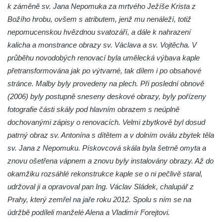
k záměně sv. Jana Nepomuka za mrtvého Ježíše Krista z
Křížová cesta Římov – VI. kaple – Olivetská
Božího hrobu, ovšem s atributem, jenž mu nenáleží, totiž
hora (Getsemanská zahrada)
nepomucenskou hvězdnou svatozáří, a dále k nahrazení
Křížová cesta Římov – V. kaple – Smutná
kalicha a monstrance obrazy sv. Václava a sv. Vojtěcha. V
duše
průběhu novodobých renovací byla umělecká výbava kaple
Křížová cesta Římov – IV. kaple – Pustá ves
přetransformována jak po výtvarné, tak dílem i po obsahové
Křížová cesta Římov – III. kaple – Stádní
stránce. Malby byly provedeny na plech. Při poslední obnově
brána
(2006) byly postupně sneseny deskové obrazy, byly pořízeny
Křížová cesta Římov – II. kaple – Poslední
fotografie části skály pod hlavním obrazem s neúplně
večeře Páně
dochovanými zápisy o renovacích. Velmi zbytkově byl dosud
Křížová cesta Římov – I. kaple – Loučení
patrný obraz sv. Antonína s dítětem a v dolním oválu zbytek těla
Ježíše s Pannou Marií
sv. Jana z Nepomuku. Pískovcová skála byla šetrně omyta a
znovu ošetřena vápnem a znovu byly instalovány obrazy. Až do
Márnice na hřbitově v Římově
okamžiku rozsáhlé rekonstrukce kaple se o ni pečlivě staral,
Kaple v Horním Třeboníně
udržoval ji a opravoval pan Ing. Václav Sládek, chalupář z
Kaple Panny Marie v Horním Třeboníně
Prahy, který zemřel na jaře roku 2012. Spolu s ním se na
Kaple mezi Dolním Třebonínem a Horním
údržbě podíleli manželé Alena a Vladimír Forejtovi.
Třebonínem