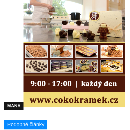
Kaple Čtrnácti svatých pomocníků v
Grabštejně
Hřbitovní kaple v Hrádku nad Nisou
Müllerova hrobka v Hrádku nad Nisou
Márnice na hřbitově ve Sněžné
Kostel Panny Marie Sněžné ve Sněžné
Kaple Nejsvětější Trojice ve Sněžné
Hřbitovní kaple v Horním Podluží
Kostel svaté Máří Magdalény v Božanově
Hrobka rodiny Brass na hřbitově v Dolním
Podluží
Kostel svatého Bartoloměje ve Velkém
MANA
Šenově
Kaple Anděla Strážce na Valdeku
Podobné články
Hřbitovní kaple v Lipové