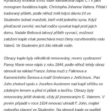
Rynartický kronikář Ernst Vater identifikoval nápis C I V jako
monogram fundátora kaple, Christopha Johanna Vattera. Přidal i
Křížová cesta Římov – XXI. kaple –
tradovaný příběh, podle něhož měli kdysi dávno žít ve
Popravní brána
Studeném bohatí manželé, kteří měli jediného syna. Když
Křížová cesta Římov – XX. kaple – Svatá
předčasně zemřel, nechali rodiče vysekat kapli proti jejich
Veronika potkává Ježíše a utírá mu do své
domu. Natalie Belisová takový příběh vyvrací, možnost
roušky pot z tváře
založení kaple však ponechává mezi členy rozvětveného rodu
Křížová cesta Římov – XIX. kaple – Kristus
Vaterů. Ve Studeném jich žilo několik rodin.
kříž nesoucí potkává Pannu Marii
Křížová cesta Římov – XVIII. kaple – Na
Obrazy kaple byly několikrát renovovány, revers vyobrazení
Ježíše vložen kříž
Panny Marie nese nápis z roku 1844, podle něhož tehdy obraz
Křížová cesta Římov – XVII. kaple – Velký
obnovili na náklad Franze Johna muži z Falknova a
Pilát
Kamenického Šenova a malíř Grohmann z Jetřichovic. Pan
John zhotovil spolu s Josefem Austenem nad kaplí stříšku se
Křížová cesta Římov – XVI. kaple – U
zdobným lemem a před ní plůtek a lavičku. Obrazy byly
Herodesa
renovovány ještě dvakrát, vždy již jmenovaným E. Vaterem. V
Křížová cesta Římov – XV. kaple – Malý
prvém případě v roce 1924 renovaci uhradil F. John, majitel
Pilát
rodového stavení ve Studeném. Na obnově kaple se podíleli