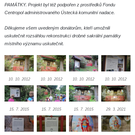
Kostel svatého Františka z Assisi v Tanvaldu
PAMÁTKY. Projekt byl též podpořen z prostředků Fondu
Riedlova hrobka v Desné
Centropol administrovaného Ústecká komunitní nadace.
Kaple svaté Alžběty Durynské v Dolních
Děkujeme všem uvedeným donátorům, kteří umožnili
Křečanech
uskutečnit rozsáhlou rekonstrukci drobné sakrální památky
Márnice nového hřbitova ve Starých
místního významu uskutečnit.
Křečanech
Bývalá márnice u hřbitova v Dubé
Kostel Nalezení svatého Kříže v Dubé
Kostel Nanebevzetí Panny Marie v
10. 10. 2012
10. 10. 2012
10. 10. 2012
10. 10. 2012
Úněticích
Kostel svatého Klementa v Levém Hradci
Kostel Wang (Karpacz – Bierutowice,
Polsko)
15. 7. 2015
15. 7. 2015
15. 7. 2015
29. 3. 2021
Skalní kaple Nejsvětější Trojice u Česká
Kamenice
Kostel svatého Vendelína v Perštejně