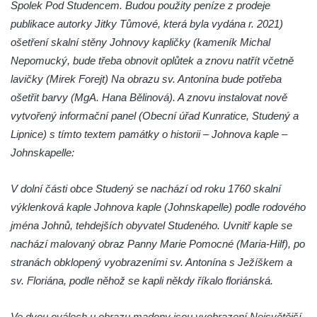
Spolek Pod Studencem. Budou použity peníze z prodeje
Mildeova kaple pod Ortelem
publikace autorky Jitky Tůmové, která byla vydána r. 2021)
Kostel Zvěstování Panny Marie v Duchcově
ošetření skalní stěny Johnovy kapličky (kameník Michal
Nepomucký, bude třeba obnovit oplůtek a znovu natřít včetně
Výklenková kaple v Teplické ulici u stadionu
lavičky (Mirek Forejt) Na obrazu sv. Antonína bude potřeba
v Duchcově
ošetřit barvy (MgA. Hana Bělinová). A znovu instalovat nově
Evangelický kostel v Duchcově
vytvořený informační panel (Obecní úřad Kunratice, Studený a
Kostel svatých Petra a Pavla v Jeníkově
Lipnice) s tímto textem památky o historii – Johnova kaple –
Kaple svaté Anny v Jeníkově
Johnskapelle:
Kaple Panny Marie v Lahošti
V dolní části obce Studený se nachází od roku 1760 skalní
Kaple svatého Jana Nepomuckého v
výklenková kaple Johnova kaple (Johnskapelle) podle rodového
Lahošti
jména Johnů, tehdejších obyvatel Studeného. Uvnitř kaple se
Kostel svatého Mikuláše v Mikulášovicích
nachází malovaný obraz Panny Marie Pomocné (Maria-Hilf), po
Kaple Tří otců v Mikulášovicích
stranách obklopený vyobrazeními sv. Antonína s Ježíškem a
Kaple Matky Boží v Mikulášovicích
sv. Floriána, podle něhož se kapli někdy říkalo floriánská.
Kaple Andělů strážných (Fürleova kaple) v
Mikulášovicích
Ve dvou oválech u obrazu madony jsou vyobrazení Nejsvětější