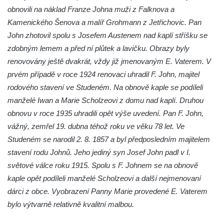
obnovili na náklad Franze Johna muži z Falknova a
Kaple Božího hrobu na Křížové cestě na
Kamenického Šenova a malíř Grohmann z Jetřichovic. Pan
Křížovém vrchu ve Frýdlantu
John zhotovil spolu s Josefem Austenem nad kaplí stříšku se
Poustevna na Křížové cestě na Křížovém
zdobným lemem a před ní plůtek a lavičku. Obrazy byly
vrchu ve Frýdlantu
renovovány ještě dvakrát, vždy již jmenovaným E. Vaterem. V
Kostel svatého Jakuba Většího v Sokolově
prvém případě v roce 1924 renovaci uhradil F. John, majitel
Kostel Nanebevzetí Panny Marie ve
rodového stavení ve Studeném. Na obnově kaple se podíleli
Slunečné
manželé Iwan a Marie Scholzeovi z domu nad kaplí. Druhou
obnovu v roce 1935 uhradili opět výše uvedení. Pan F. John,
Kostel Jména Panny Marie v Sepekově
vážný, zemřel 19. dubna téhož roku ve věku 78 let. Ve
Kostel svatých Petra a Pavla v Růžové
Studeném se narodil 2. 8. 1857 a byl předposledním majitelem
Kaple Stětí svatého Jana Křtitele v
stavení rodu Johnů. Jeho jediný syn Josef John padl v I.
Rumburku
světové válce roku 1915. Spolu s F. Johnem se na obnově
Bývalá synagoga v Milevsku
kaple opět podíleli manželé Scholzeovi a další nejmenovaní
Kostel svaté Kateřiny Alexandrijské v
dárci z obce. Vyobrazení Panny Marie provedené E. Vaterem
Krásně
bylo výtvarně relativně kvalitní malbou.
Kostel Božího Těla v Kraslicích