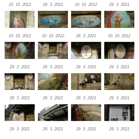
10. 10. 2012
29. 3. 2021
10. 10. 2012
29. 3. 2021
Kostel Nejsvětější Trojice v Klášterci nad
Ohří
Evangelická modlitebna u autobusového
nádraží v Dubé
10. 10. 2012
10. 10. 2012
29. 3. 2021
10. 10. 2012
Hřbitovní kaple ve Velkém Šenově
Kaple svaté Apolónie v Cítolibech
Kostel svatého Jakuba Většího v Cítolibech
29. 3. 2021
29. 3. 2021
29. 3. 2021
29. 3. 2021
Márnice na hřbitově v Chlumčanech
Kostel svatého Klementa ve Chlumčanech
Kaple svatého Václava ve Vlčí
29. 3. 2021
29. 3. 2021
29. 3. 2021
29. 3. 2021
Kaple svatého Floriána ve Veltěži
Kaple západně od Veltěž u silnice do
Černčic
Kaple Panny Marie Růžencové na návsi v
29. 3. 2021
29. 3. 2021
29. 3. 2021
29. 3. 2021
Konětopech