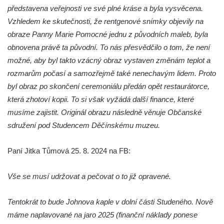
Vesnický kostel v Reinhardtsdorfu
představena veřejnosti ve své plné kráse a byla vysvěcena.
Kaple v Oparnu
Vzhledem ke skutečnosti, že rentgenové snímky objevily na
Protestantský (evangelicko-luterský) kostel
obraze Panny Marie Pomocné jednu z původních maleb, byla
Crostau
obnovena právě ta původní. To nás přesvědčilo o tom, že není
možné, aby byl takto vzácný obraz vystaven změnám teplot a
Kaple Nanebevstoupení Panny Marie ve
rozmarům počasí a samozřejmě také nenechavým lidem. Proto
Svitavě
byl obraz po skončení ceremoniálu předán opět restaurátorce,
Výklenková kaple Piety ve Svojkově
která zhotoví kopii. To si však vyžádá další finance, které
Kostel Nejsvětější Trojice ve Velenicích
musíme zajistit. Originál obrazu následně věnuje Občanské
Kostel svatého Vavřince v Okounově
sdružení pod Studencem Děčínskému muzeu.
Kostel svatých Petra a Pavla v Semilech
Paní Jitka Tůmová 25. 8. 2024 na FB:
Kostel Nanebevzetí Panny Marie (St. Mariä
Himmelfahrt) v Schirgiswalde
Vše se musí udržovat a pečovat o to již opravené.
Kostel svaté Máří Magdaleny u hradu
Krasíkov
Tentokrát to bude Johnova kaple v dolní části Studeného. Nově
Kaple Olivetské hory pod věží kostela
máme naplavované na jaro 2025 (finanční náklady ponese
svatého Michaela Archanděla v Bochově