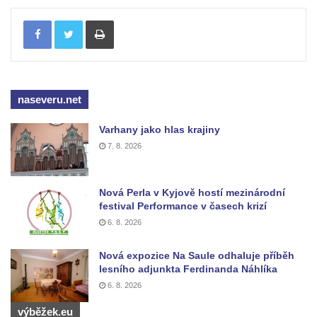
Kostel svatého Václava ve Strupčicích
Tisknout
Kaple v Michalovicích
Kostel svatého Mikuláše ve Velkých
Žernosekách
Kaple svatého Urbana ve Velkých
naseveru.net
Žernosekách
Varhany jako hlas krajiny
Kaple svatého Huberta u hradiště Hrádek u
7. 8. 2026
Libochovan
Kostel Narození Panny Marie v
Nová Perla v Kyjově hostí mezinárodní
Libochovanech
festival Performance v časech krizí
Márnice u kostel svatého Jana
6. 8. 2026
Nepomuckého ve Starých Křečanech
Nová expozice Na Saule odhaluje příběh
Kostel svatého Jana Nepomuckého ve
lesního adjunkta Ferdinanda Náhlíka
Starých Křečanech
6. 8. 2026
Kostel svatého Václava v Srbské Kamenici
výběžek.eu