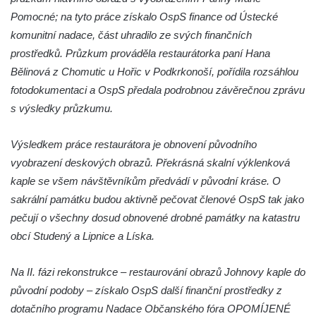
(Staršího) u Lahovic
Pomocné; na tyto práce získalo OspS finance od Ústecké
Kostel svatého Jakuba Většího (Staršího) u
komunitní nadace, část uhradilo ze svých finančních
Lahovic
prostředků. Průzkum prováděla restaurátorka paní Hana
Bělinová z Chomutic u Hořic v Podkrkonoší, pořídila rozsáhlou
Kostel svatých Petra a Pavla v Želkovicích
fotodokumentaci a OspS předala podrobnou závěrečnou zprávu
Kaple Panny Marie Bolestné v Benešově
s výsledky průzkumu.
nad Ploučnicí
Kostel Narození Panny Marie v Benešově
Výsledkem práce restaurátora je obnovení původního
nad Ploučnicí
vyobrazení deskových obrazů. Překrásná skalní výklenková
Hrobová kaple Mattauschů na hřbitově v
kaple se všem návštěvníkům předvádí v původní kráse. O
Benešově nad Ploučnicí
sakrální památku budou aktivně pečovat členové OspS tak jako
Kostel svaté Anny v Tisé
pečují o všechny dosud obnovené drobné památky na katastru
obcí Studený a Lipnice a Líska.
Hrobka rodiny Rohn na hřbitově v
Šumburku nad Desnou – Tanvaldu
Na II. fázi rekonstrukce – restaurování obrazů Johnovy kaple do
Hřbitovní kaple v Šumburku nad Desnou –
původní podoby – získalo OspS další finanční prostředky z
Tanvaldu
dotačního programu Nadace Občanského fóra OPOMÍJENÉ