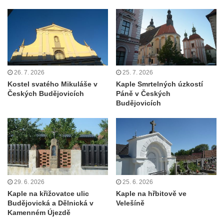
Márnice na bývalém hřbitově u kostela
svatých Šimona a Judy v Lipové u Šluknova
Hřbitovní kaple v Lobendavě
Kostel Navštívení Panny Marie v
Lobendavě
26. 7. 2026
25. 7. 2026
Kostel svatého Mikuláše v
Kaple Smrtelných úzkostí
Márnice na bývalém hřbitově u kostela
Českých Budějovicích
Páně v Českých
Navštívení Panny Marie v Lobendavě
Budějovicích
Kaple svaté Anny na Anenském vrchu u
Lobendavy
Kostel svaté Máří Magdalény v Krásné Lípě
Kostel Narození svatého Jana Křtitele v
Kamenickém Šenově
29. 6. 2026
25. 6. 2026
Kostel svatého Jiří v Jiříkově
Kaple na křižovatce ulic
Kaple na hřbitově ve
Budějovická a Dělnická v
Velešíně
Kostel svatého Jiří ve Chřibské
Kamenném Újezdě
Kostel svatého Františka z Assisi na