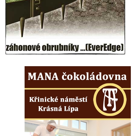
Kaple na západním okraji Ředhoště
Kostel svatého Jiljí v Ředhošti
Kaple severně od Ředhoště
Kostel Nanebevzetí Panny Marie v Horním
Jiřetíně
Kostel Nanebevzetí Panny Marie v
Postoloprtech
Hřbitovní kaple v Postoloprtech
Kostel svatého Jana Evangelisty v Malém
Březně
Kaple svatého Antonína Paduánského na
návsi ve Vysokém Březně
Bývalá kaple svatých Jana a Pavla v
Nemilkově
Kaple svatého Jana Nepomuckého v Lišnici
Hřbitovní kaple v Chotyni