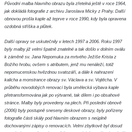
Původní malba hlavního obrazu byla zřetelná ještě v roce 1964,
Kostel svaté Maří Magdalény v Karlových
jak dokládá fotografie z archivu Jaroslava Micky z Prahy. Další
Varech
obnovou prošla kaple až teprve v roce 1990, kdy byla opravena
Kaple Panny Marie pod hradem Přimda
ozdobná stříška a plůtek.
Kaple Panny Marie v Kunčicích nad Labem
Hrobová kaple na hřbitově v Rychnově u
Další opravy se uskutečnily v letech 1997 a 2006. Roku 1997
Jablonce nad Nisou
byly malby již velmi špatně znatelné a tak došlo v dolním oválu
k záměně sv. Jana Nepomuka za mrtvého Ježíše Krista z
Márnice/hřbitovní kaple na hřbitově v
Božího hrobu, ovšem s atributem, jenž mu nenáleží, totiž
Rychnově u Jablonce nad Nisou
nepomucenskou hvězdnou svatozáří, a dále k nahrazení
Výklenková kaple u rozcestí u domu čp. 42
kalicha a monstrance obrazy sv. Václava a sv. Vojtěcha. V
v Krásné u Pěnčína
průběhu novodobých renovací byla umělecká výbava kaple
Márnice na hřbitově v Krásné u Pěnčína
přetransformována jak po výtvarné, tak dílem i po obsahové
Výklenková kaple naproti domu čp. 34 v
stránce. Malby byly provedeny na plech. Při poslední obnově
Krásné u Pěnčína
(2006) byly postupně sneseny deskové obrazy, byly pořízeny
Kostel svatého Josefa v Krásné u Pěnčína
fotografie části skály pod hlavním obrazem s neúplně
dochovanými zápisy o renovacích. Velmi zbytkově byl dosud
Kostel Panny Marie Pomocné s Ivanitskou