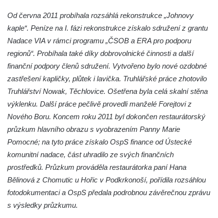
Kaple v severní části Dolního Třebonína
Od června 2011 probíhala rozsáhlá rekonstrukce „Johnovy
kaple“. Peníze na I. fázi rekonstrukce získalo sdružení z grantu
Márnice na hřbitově v Rybniště
Nadace VIA v rámci programu „ČSOB a ERA pro podporu
Kaple u kostela svatého Jiljí v Lužci nad
regionů“. Probíhala také díky dobrovolnické činnosti a další
Vltavou
finanční podpory členů sdružení. Vytvořeno bylo nové ozdobné
Kostel svatého Jiljí v Lužci nad Vltavou
zastřešení kapličky, plůtek i lavička. Truhlářské práce zhotovilo
Kaple Božího těla na hřbitově v Hostíně u
Truhlářství Nowak, Těchlovice. Ošetřena byla celá skalní stěna
Vojkovic
výklenku. Další práce pečlivě provedli manželé Forejtovi z
Kostel Nanebevzetí Panny Marie v Hostíně
Nového Boru. Koncem roku 2011 byl dokončen restaurátorský
u Vojkovic
průzkum hlavního obrazu s vyobrazením Panny Marie
Pomocné; na tyto práce získalo OspS finance od Ústecké
Kaple svatého Bartoloměje v Bukolu
komunitní nadace, část uhradilo ze svých finančních
Hřbitovní kaple na hřbitově v Lužci nad
prostředků. Průzkum prováděla restaurátorka paní Hana
Vltavou
Bělinová z Chomutic u Hořic v Podkrkonoší, pořídila rozsáhlou
Márnice na hřbitově v Lužci nad Vltavou
fotodokumentaci a OspS předala podrobnou závěrečnou zprávu
Márnice na hřbitově v Hrobčicích
s výsledky průzkumu.
Kostel svatého Havla na hřbitově v