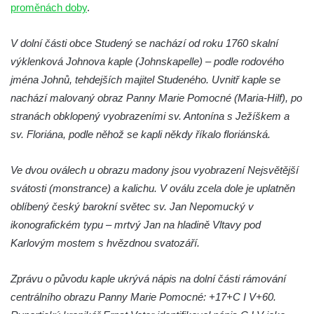
Dělnická v Kamenném Újezdě
proměnách doby
.
Bývalý kostel svatých Filipa a Jakuba na
V dolní části obce Studený se nachází od roku 1760 skalní
náměstí J. V. Kamarýta ve Velešíně
výklenková Johnova kaple (Johnskapelle) – podle rodového
Kaple na hřbitově ve Velešíně
jména Johnů, tehdejších majitel Studeného. Uvnitř kaple se
Márnice na hřbitově ve Velešíně
nachází malovaný obraz Panny Marie Pomocné (Maria-Hilf), po
Kostel svatého Václava ve Velešíně
stranách obklopený vyobrazeními sv. Antonína s Ježíškem a
Poutní areál Římov
sv. Floriána, podle něhož se kapli někdy říkalo floriánská.
Kostel svatého Ducha v poutním areálu
Ve dvou oválech u obrazu madony jsou vyobrazení Nejsvětější
Římov
svátosti (monstrance) a kalichu. V oválu zcela dole je uplatněn
Křížová cesta Římov – XXV. kaple – Boží
oblíbený český barokní světec sv. Jan Nepomucký v
hrob
ikonografickém typu – mrtvý Jan na hladině Vltavy pod
Křížová cesta Římov – XXIV. kaple – Pieta
Karlovým mostem s hvězdnou svatozáří.
Křížová cesta Římov – XXIII. kaple –
Kalvárie
Zprávu o původu kaple ukrývá nápis na dolní části rámování
Křížová cesta Římov – XXII. kaple – Šimon
centrálního obrazu Panny Marie Pomocné: +17+C I V+60.
Cyrénský pomáhá Ježíši nést kříž