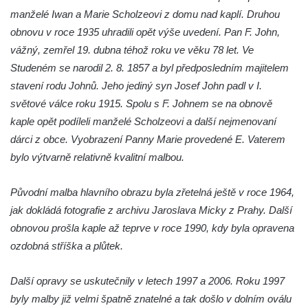
Křížová cesta Římov – XIV. kaple – U
manželé Iwan a Marie Scholzeovi z domu nad kaplí. Druhou
Kaifáše (U Děvečky)
obnovu v roce 1935 uhradili opět výše uvedení. Pan F. John,
Křížová cesta Římov – XIII. kaple – U
vážný, zemřel 19. dubna téhož roku ve věku 78 let. Ve
Annáše (U Kaifáše)
Studeném se narodil 2. 8. 1857 a byl předposledním majitelem
Křížová cesta Římov – XII. kaple – Vodní
stavení rodu Johnů. Jeho jediný syn Josef John padl v I.
brána
světové válce roku 1915. Spolu s F. Johnem se na obnově
Křížová cesta Římov – XI. kaple – Ježíš
kaple opět podíleli manželé Scholzeovi a další nejmenovaní
haněn a tupen
dárci z obce. Vyobrazení Panny Marie provedené E. Vaterem
bylo výtvarně relativně kvalitní malbou.
Křížová cesta Římov – X. kaple – U
Cedronu
Původní malba hlavního obrazu byla zřetelná ještě v roce 1964,
Křížová cesta Římov – IX. kaple – U
jak dokládá fotografie z archivu Jaroslava Micky z Prahy. Další
chromého žida
obnovou prošla kaple až teprve v roce 1990, kdy byla opravena
Křížová cesta Římov – VIII. kaple – Kristus
ozdobná stříška a plůtek.
svázán a ze zahrady vyhnán
Křížová cesta Římov – VII. kaple – Políbení
Další opravy se uskutečnily v letech 1997 a 2006. Roku 1997
Jidášovo
byly malby již velmi špatně znatelné a tak došlo v dolním oválu