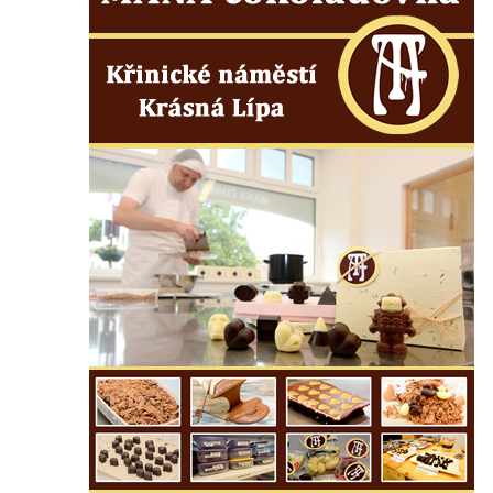
Kostel svatého Martina v Kozlech
Márnice na hřbitově v Kozlech
Vesnický kostel v Reinhardtsdorfu
Kaple v Oparnu
Protestantský (evangelicko-luterský) kostel
Crostau
Kaple Nanebevstoupení Panny Marie ve
Svitavě
Výklenková kaple Piety ve Svojkově
Kostel Nejsvětější Trojice ve Velenicích
Kostel svatého Vavřince v Okounově
Kostel svatých Petra a Pavla v Semilech
Kostel Nanebevzetí Panny Marie (St. Mariä
Himmelfahrt) v Schirgiswalde
Kostel svaté Máří Magdaleny u hradu