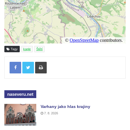
Křížová cesta Římov – VII. kaple – Políbení
Jidášovo
Křížová cesta Římov – VI. kaple – Olivetská
hora (Getsemanská zahrada)
Křížová cesta Římov – V. kaple – Smutná
duše
Tagy
kaple
Štětí
Křížová cesta Římov – IV. kaple – Pustá ves
Tisknout
Křížová cesta Římov – III. kaple – Stádní
brána
Křížová cesta Římov – II. kaple – Poslední
večeře Páně
naseveru.net
Křížová cesta Římov – I. kaple – Loučení
Varhany jako hlas krajiny
Ježíše s Pannou Marií
7. 8. 2026
Márnice na hřbitově v Římově
Kaple v Horním Třeboníně