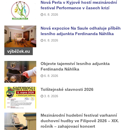
Nová Perla v Kyjově hostí mezinárodní
Kaple Panny Marie v Horním Třeboníně
festival Performance v časech krizí
Kaple mezi Dolním Třebonínem a Horním
6. 8. 2026
Třebonínem
Nová expozice Na Saule odhaluje příběh
Kaple v severní části Dolního Třebonína
lesního adjunkta Ferdinanda Náhlíka
Márnice na hřbitově v Rybniště
6. 8. 2026
Kaple u kostela svatého Jiljí v Lužci nad
výběžek.eu
Vltavou
Objevte tajemství lesního adjunkta
Kostel svatého Jiljí v Lužci nad Vltavou
Ferdinanda Náhlíka
Kaple Božího těla na hřbitově v Hostíně u
6. 8. 2026
Vojkovic
Tolštejnské slavnosti 2026
Kostel Nanebevzetí Panny Marie v Hostíně
3. 8. 2026
u Vojkovic
Kaple svatého Bartoloměje v Bukolu
Hřbitovní kaple na hřbitově v Lužci nad
Mezinárodní hudební festival varhanní
duchovní hudby ve Filipově 2026 – XIX.
Vltavou
ročník – zahajovací koncert