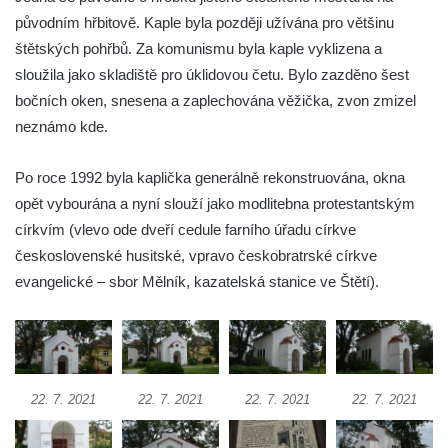
Kalvárie
původním hřbitově. Kaple byla později užívána pro většinu
Křížová cesta Římov – XXII. kaple – Šimon
štětských pohřbů. Za komunismu byla kaple vyklizena a
Cyrénský pomáhá Ježíši nést kříž
sloužila jako skladiště pro úklidovou četu. Bylo zazděno šest
Křížová cesta Římov – XXI. kaple –
bočních oken, snesena a zaplechována věžička, zvon zmizel
Popravní brána
neznámo kde.
Křížová cesta Římov – XX. kaple – Svatá
Po roce 1992 byla kaplička generálně rekonstruována, okna
Veronika potkává Ježíše a utírá mu do své
opět vybourána a nyní slouží jako modlitebna protestantským
roušky pot z tváře
církvím (vlevo ode dveří cedule farního úřadu církve
Křížová cesta Římov – XIX. kaple – Kristus
československé husitské, vpravo českobratrské církve
kříž nesoucí potkává Pannu Marii
evangelické – sbor Mělník, kazatelská stanice ve Štětí).
Křížová cesta Římov – XVIII. kaple – Na
Ježíše vložen kříž
Křížová cesta Římov – XVII. kaple – Velký
Pilát
22. 7. 2021
22. 7. 2021
22. 7. 2021
22. 7. 2021
Křížová cesta Římov – XVI. kaple – U
Herodesa