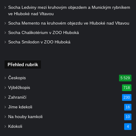
Socha Ledviny mezi kruhovým objezdem a Munickým rybníkem
Krásně
ve Hluboké nad Vltavou
Kostel Božího Těla v Kraslicích
Socha Memento na kruhovém objezdu ve Hluboké nad Vltavou
Kostel svaté Maří Magdalény v Karlových
Socha Chalikotérium v ZOO Hluboká
Varech
Socha Smilodon v ZOO Hluboká
Kaple Panny Marie pod hradem Přimda
Kaple Panny Marie v Kunčicích nad Labem
Hrobová kaple na hřbitově v Rychnově u
Přehled rubrik
Jablonce nad Nisou
Českopis
5 529
Márnice/hřbitovní kaple na hřbitově v
Výběžkopis
718
Rychnově u Jablonce nad Nisou
Zahraničí
Výklenková kaple u rozcestí u domu čp. 42
230
v Krásné u Pěnčína
Jíme kdekoli
16
Márnice na hřbitově v Krásné u Pěnčína
Na houby kamkoli
10
Výklenková kaple naproti domu čp. 34 v
Kdokoli
4
Krásné u Pěnčína