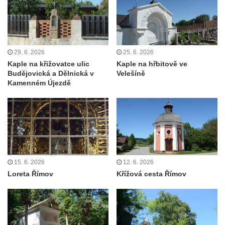
Kaple Matky Boží v Mikulášovicích
Kaple Andělů strážných (Fürleova kaple) v
Mikulášovicích
Balzerova kaple v Mikulášovicích
29. 6. 2026
25. 6. 2026
Kaple na křižovatce ulic
Kaple na hřbitově ve
Kostel svatého Václava ve Šluknově
Budějovická a Dělnická v
Velešíně
Kostel svatého Mikuláše v Třebušíně
Kamenném Újezdě
Klášterní kostel svatého Františka z Assisi v
Zákupech
Kaple svatého Josefa u Zákup
Kostel svatých Fabiána a Šebestiána v
Zákupech
15. 6. 2026
12. 6. 2026
Kostel svatého Havla v Kuřívodech
Loreta Římov
Křížová cesta Římov
Kaple Krista v žaláři u kostela Nalezení
svatého Kříže ve Frýdlantu
Kostel Nalezení svatého Kříže ve Frýdlantu