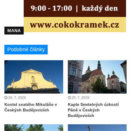
Krasíkov
Kaple Olivetské hory pod věží kostela
svatého Michaela Archanděla v Bochově
Mildeova kaple pod Ortelem
MANA
Kostel Zvěstování Panny Marie v Duchcově
Výklenková kaple v Teplické ulici u stadionu
Podobné články
v Duchcově
Evangelický kostel v Duchcově
Kostel svatých Petra a Pavla v Jeníkově
Kaple svaté Anny v Jeníkově
Kaple Panny Marie v Lahošti
26. 7. 2026
25. 7. 2026
Kaple svatého Jana Nepomuckého v
Kostel svatého Mikuláše v
Kaple Smrtelných úzkostí
Lahošti
Českých Budějovicích
Páně v Českých
Budějovicích
Kostel svatého Mikuláše v Mikulášovicích
Kaple Tří otců v Mikulášovicích