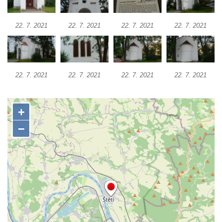
Křížová cesta Římov – XV. kaple – Malý
Pilát
22. 7. 2021
22. 7. 2021
22. 7. 2021
22. 7. 2021
Křížová cesta Římov – XIV. kaple – U
Kaifáše (U Děvečky)
Křížová cesta Římov – XIII. kaple – U
22. 7. 2021
22. 7. 2021
22. 7. 2021
22. 7. 2021
Annáše (U Kaifáše)
Křížová cesta Římov – XII. kaple – Vodní
brána
Křížová cesta Římov – XI. kaple – Ježíš
haněn a tupen
Křížová cesta Římov – X. kaple – U
Cedronu
Křížová cesta Římov – IX. kaple – U
chromého žida
Křížová cesta Římov – VIII. kaple – Kristus
svázán a ze zahrady vyhnán