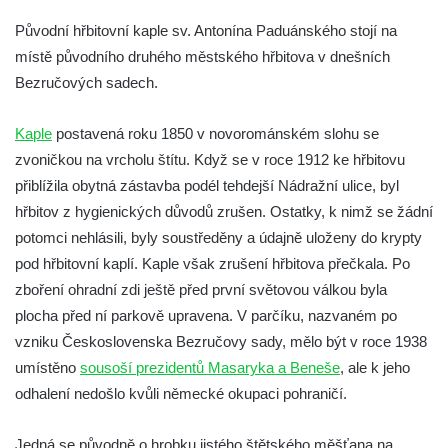
Kostel Všech svatých v Kamenném Újezdě
Původní hřbitovní kaple sv. Antonína Paduánského stojí na
Kaple na křižovatce ulic Budějovická a
místě původního druhého městského hřbitova v dnešních
Dělnická v Kamenném Újezdě
Bezručových sadech.
Bývalý kostel svatých Filipa a Jakuba na
Kaple
postavená roku 1850 v novorománském slohu se
náměstí J. V. Kamarýta ve Velešíně
zvoničkou na vrcholu štítu. Když se v roce 1912 ke hřbitovu
Kaple na hřbitově ve Velešíně
přiblížila obytná zástavba podél tehdejší Nádražní ulice, byl
Márnice na hřbitově ve Velešíně
hřbitov z hygienických důvodů zrušen. Ostatky, k nimž se žádní
Kostel svatého Václava ve Velešíně
potomci nehlásili, byly soustředěny a údajně uloženy do krypty
Poutní areál Římov
pod hřbitovní kaplí. Kaple však zrušení hřbitova přečkala. Po
Kostel svatého Ducha v poutním areálu
zboření ohradní zdi ještě před první světovou válkou byla
Římov
plocha před ní parkově upravena. V parčíku, nazvaném po
vzniku Československa Bezručovy sady, mělo být v roce 1938
Křížová cesta Římov – XXV. kaple – Boží
umístěno
sousoší prezidentů Masaryka a Beneše
, ale k jeho
hrob
odhalení nedošlo kvůli německé okupaci pohraničí.
Křížová cesta Římov – XXIV. kaple – Pieta
Křížová cesta Římov – XXIII. kaple –
Jedná se původně o hrobku jistého štětského měšťana na