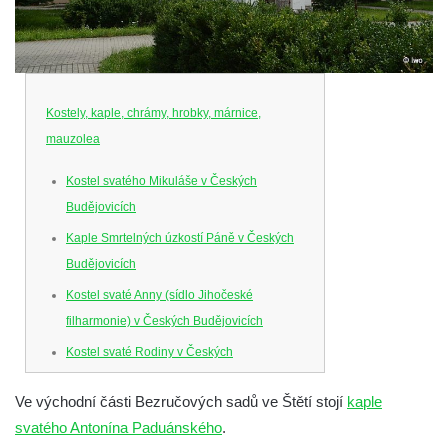
Kostely, kaple, chrámy, hrobky, márnice,
mauzolea
Kostel svatého Mikuláše v Českých
Budějovicích
Kaple Smrtelných úzkostí Páně v Českých
Budějovicích
Kostel svaté Anny (sídlo Jihočeské
filharmonie) v Českých Budějovicích
Kostel svaté Rodiny v Českých
Budějovicích
Ve východní části Bezručových sadů ve Štětí stojí
kaple
Kostel Obětování Panny Marie u kláštera
svatého Antonína Paduánského
.
dominikánů v Českých Budějovicích