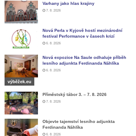
Varhany jako hlas krajiny
Křížová cesta Římov – VI. kaple – Olivetská
7. 8. 2026
hora (Getsemanská zahrada)
Křížová cesta Římov – V. kaple – Smutná
duše
Nová Perla v Kyjově hostí mezinárodní
festival Performance v časech krizí
Křížová cesta Římov – IV. kaple – Pustá ves
6. 8. 2026
Křížová cesta Římov – III. kaple – Stádní
brána
Nová expozice Na Saule odhaluje příběh
lesního adjunkta Ferdinanda Náhlíka
Křížová cesta Římov – II. kaple – Poslední
6. 8. 2026
večeře Páně
výběžek.eu
Křížová cesta Římov – I. kaple – Loučení
Ježíše s Pannou Marií
Příměstský tábor 3. – 7. 8. 2026
Márnice na hřbitově v Římově
7. 8. 2026
Kaple v Horním Třeboníně
Kaple Panny Marie v Horním Třeboníně
Objevte tajemství lesního adjunkta
Ferdinanda Náhlíka
Kaple mezi Dolním Třebonínem a Horním
6. 8. 2026
Třebonínem