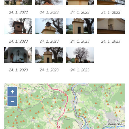
Křížová cesta Římov – XXI. kaple –
24. 1. 2023
24. 1. 2023
24. 1. 2023
24. 1. 2023
Popravní brána
Křížová cesta Římov – XX. kaple – Svatá
Veronika potkává Ježíše a utírá mu do své
roušky pot z tváře
24. 1. 2023
24. 1. 2023
24. 1. 2023
24. 1. 2023
Křížová cesta Římov – XIX. kaple – Kristus
kříž nesoucí potkává Pannu Marii
Křížová cesta Římov – XVIII. kaple – Na
24. 1. 2023
24. 1. 2023
24. 1. 2023
Ježíše vložen kříž
Křížová cesta Římov – XVII. kaple – Velký
Pilát
Křížová cesta Římov – XVI. kaple – U
Herodesa
Křížová cesta Římov – XV. kaple – Malý
Pilát