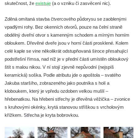
Dělnická v Kamenném Újezdě
skutečnost, že
existuje
(a o vzniku či zasvěcení nic).
Bývalý kostel svatých Filipa a Jakuba na
Zděná omítaná stavba čtvercového půdorysu se zaoblenými
náměstí J. V. Kamarýta ve Velešíně
vpadlými rohy. Bez okenních otvorů, pouze na čelní straně
Kaple na hřbitově ve Velešíně
obdélný dveřní otvor s kamenným schodem a mírným horním
Márnice na hřbitově ve Velešíně
obloukem. Dřevěné dveře jsou v horní části prosklené. Kolem
Kostel svatého Václava ve Velešíně
celé kaple se vine několikrát odstupňovaná široce přesahující
Poutní areál Římov
podstřešní římsa, nad níž je v přední části umístěn obloukový
Kostel svatého Ducha v poutním areálu
štít s malou nikou. V ní stojí zjevně nepůvodní (nejspíš
Římov
keramická) soška. Podle atributu jde o apoštola – svatého
Jakuba staršího, zobrazeného jako poutníka s holí a
Křížová cesta Římov – XXV. kaple – Boží
kloboukem, který je vpředu ozdoben velkou mušlí –
hrob
hřebenatkou. Na hřebeni střechy je dřevěná věžička – zvonice
Křížová cesta Římov – XXIV. kaple – Pieta
s kruhovými okénky, krytá stanovou stříškou s vrcholovým
Křížová cesta Římov – XXIII. kaple –
křížkem. Střecha je kryta bobrovkou.
Kalvárie
Křížová cesta Římov – XXII. kaple – Šimon
Cyrénský pomáhá Ježíši nést kříž