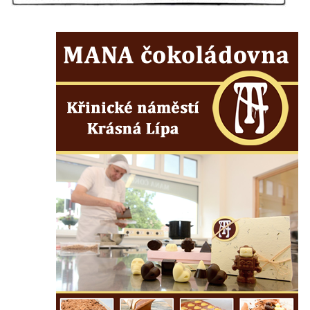
Hrobčicích
Kaple svatého Vavřince v Mirošovicích
Márnice na hřbitově v Račicích
Márnice na hřbitově v Dobříni
Kaple v Bezděkově
Kaple Nejsvětější Trojice v centru Liběšic
Výklenková kaple na rozcestí na jižním
okraji Liběšic
Kostel svaté Kateřiny v Chouči
Kaple svatého Blažeje východně od Lužice
Kostel svatého Augustina v Lužici
Márnice na hřbitově v Lužici
Kostel svatého Martina v Kozlech
Márnice na hřbitově v Kozlech