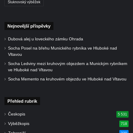
Šluknovský výběžek
Kaple Božího hrobu na Křížové cestě na
Křížovém vrchu ve Frýdlantu
Poustevna na Křížové cestě na Křížovém
Nejnovější příspěvky
vrchu ve Frýdlantu
Dubová alej u loveckého zámku Ohrada
Kostel svatého Jakuba Většího v Sokolově
Socha Posel na břehu Munického rybníka ve Hluboké nad
Kostel Nanebevzetí Panny Marie ve
Vltavou
Slunečné
Socha Ledviny mezi kruhovým objezdem a Munickým rybníkem
Kostel Jména Panny Marie v Sepekově
ve Hluboké nad Vltavou
Kostel svatých Petra a Pavla v Růžové
Socha Memento na kruhovém objezdu ve Hluboké nad Vltavou
Kaple Stětí svatého Jana Křtitele v
Rumburku
Přehled rubrik
Bývalá synagoga v Milevsku
Kostel svaté Kateřiny Alexandrijské v
Českopis
5 531
Krásně
Výběžkopis
718
Kostel Božího Těla v Kraslicích