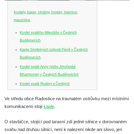
Kostely, kaple, chrámy, hrobky, márnice,
mauzolea
Kostel svatého Mikuláše v Českých
Budějovicích
Kaple Smrtelných úzkostí Páně v Českých
Budějovicích
Kostel svaté Anny (sídlo Jihočeské
filharmonie) v Českých Budějovicích
Kostel svaté Rodiny v Českých
Budějovicích
Ve středu obce Radostice na travnatém ostrůvku mezi místními
Kostel Obětování Panny Marie u kláštera
komunikacemi stojí
kaple
.
dominikánů v Českých Budějovicích
Kostel Všech svatých v Kamenném Újezdě
O stavbičce, stojící pod tarasní zdí jedné silnice v dorovnaném
Kaple na křižovatce ulic Budějovická a
svahu nad druhou silnicí, není k nalezení nikde ani slovo, jen