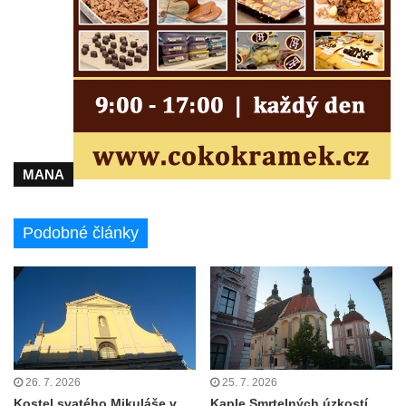
Vesnický kostel v Reinhardtsdorfu
Kaple v Oparnu
Protestantský (evangelicko-luterský) kostel
Crostau
Kaple Nanebevstoupení Panny Marie ve
Svitavě
Výklenková kaple Piety ve Svojkově
MANA
Kostel Nejsvětější Trojice ve Velenicích
Kostel svatého Vavřince v Okounově
Podobné články
Kostel svatých Petra a Pavla v Semilech
Kostel Nanebevzetí Panny Marie (St. Mariä
Himmelfahrt) v Schirgiswalde
Kostel svaté Máří Magdaleny u hradu
Krasíkov
Kaple Olivetské hory pod věží kostela
26. 7. 2026
25. 7. 2026
svatého Michaela Archanděla v Bochově
Kostel svatého Mikuláše v
Kaple Smrtelných úzkostí