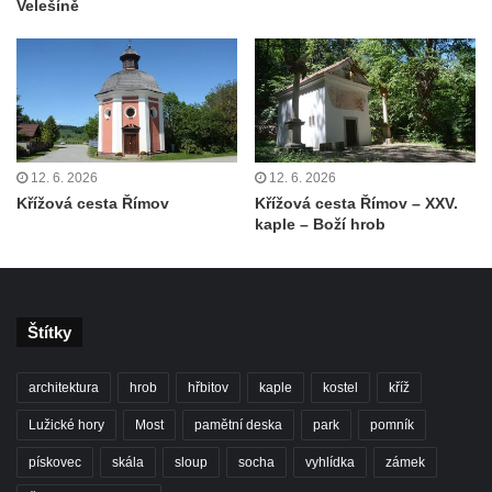
Velešíně
Balzerova kaple v Mikulášovicích
Kostel svatého Václava ve Šluknově
Kostel svatého Mikuláše v Třebušíně
Klášterní kostel svatého Františka z Assisi v
Zákupech
12. 6. 2026
12. 6. 2026
Kaple svatého Josefa u Zákup
Křížová cesta Římov
Křížová cesta Římov – XXV.
kaple – Boží hrob
Kostel svatých Fabiána a Šebestiána v
Zákupech
Kostel svatého Havla v Kuřívodech
Kaple Krista v žaláři u kostela Nalezení
Štítky
svatého Kříže ve Frýdlantu
Kostel Nalezení svatého Kříže ve Frýdlantu
architektura
hrob
hřbitov
kaple
kostel
kříž
Kostel Krista Spasitele ve Frýdlantu
Lužické hory
Most
pamětní deska
park
pomník
Kaple Getsemanské zahrady na křížové
pískovec
skála
sloup
socha
vyhlídka
zámek
cestě na Křížovém vrchu ve Frýdlantu