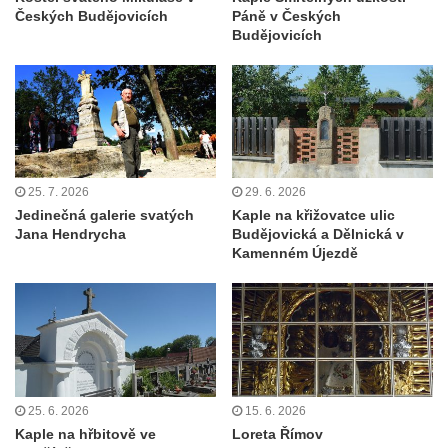
Českých Budějovicích
Páně v Českých
Mildeova kaple pod Ortelem
Budějovicích
Kostel Zvěstování Panny Marie v Duchcově
Výklenková kaple v Teplické ulici u stadionu
v Duchcově
Evangelický kostel v Duchcově
Kostel svatých Petra a Pavla v Jeníkově
25. 7. 2026
29. 6. 2026
Kaple svaté Anny v Jeníkově
Jedinečná galerie svatých
Kaple na křižovatce ulic
Jana Hendrycha
Budějovická a Dělnická v
Kaple Panny Marie v Lahošti
Kamenném Újezdě
Kaple svatého Jana Nepomuckého v
Lahošti
Kostel svatého Mikuláše v Mikulášovicích
Kaple Tří otců v Mikulášovicích
Kaple Matky Boží v Mikulášovicích
25. 6. 2026
15. 6. 2026
Kaple Andělů strážných (Fürleova kaple) v
Kaple na hřbitově ve
Loreta Římov
Mikulášovicích