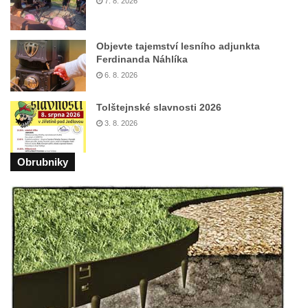
7. 8. 2026
Kostel Krista Spasitele ve Frýdlantu
Kaple Getsemanské zahrady na křížové
cestě na Křížovém vrchu ve Frýdlantu
Objevte tajemství lesního adjunkta
Ferdinanda Náhlíka
Kaple Božího hrobu na Křížové cestě na
6. 8. 2026
Křížovém vrchu ve Frýdlantu
Poustevna na Křížové cestě na Křížovém
Tolštejnské slavnosti 2026
vrchu ve Frýdlantu
3. 8. 2026
Kostel svatého Jakuba Většího v Sokolově
Obrubniky
Kostel Nanebevzetí Panny Marie ve
Slunečné
Kostel Jména Panny Marie v Sepekově
Kostel svatých Petra a Pavla v Růžové
Kaple Stětí svatého Jana Křtitele v
Rumburku
Bývalá synagoga v Milevsku
Kostel svaté Kateřiny Alexandrijské v