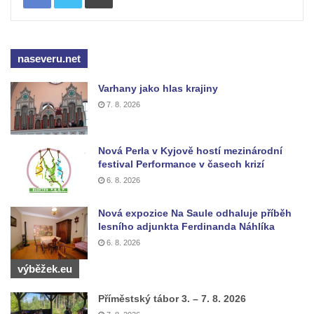
Kaple Matky Boží v Mikulášovicích
Kaple Andělů strážných (Fürleova kaple) v
Mikulášovicích
naseveru.net
Balzerova kaple v Mikulášovicích
Varhany jako hlas krajiny
Kostel svatého Václava ve Šluknově
7. 8. 2026
Kostel svatého Mikuláše v Třebušíně
Klášterní kostel svatého Františka z Assisi v
Nová Perla v Kyjově hostí mezinárodní
Zákupech
festival Performance v časech krizí
Kaple svatého Josefa u Zákup
6. 8. 2026
Kostel svatých Fabiána a Šebestiána v
Nová expozice Na Saule odhaluje příběh
Zákupech
lesního adjunkta Ferdinanda Náhlíka
Kostel svatého Havla v Kuřívodech
6. 8. 2026
Kaple Krista v žaláři u kostela Nalezení
výběžek.eu
svatého Kříže ve Frýdlantu
Příměstský tábor 3. – 7. 8. 2026
Kostel Nalezení svatého Kříže ve Frýdlantu