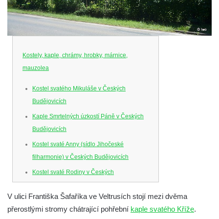
Kostely, kaple, chrámy, hrobky, márnice,
mauzolea
Kostel svatého Mikuláše v Českých
Budějovicích
Kaple Smrtelných úzkostí Páně v Českých
Budějovicích
Kostel svaté Anny (sídlo Jihočeské
filharmonie) v Českých Budějovicích
Kostel svaté Rodiny v Českých
Budějovicích
V ulici Františka Šafaříka ve Veltrusích stojí mezi dvěma
Kostel Obětování Panny Marie u kláštera
přerostlými stromy chátrající pohřební
kaple svatého Kříže
.
dominikánů v Českých Budějovicích