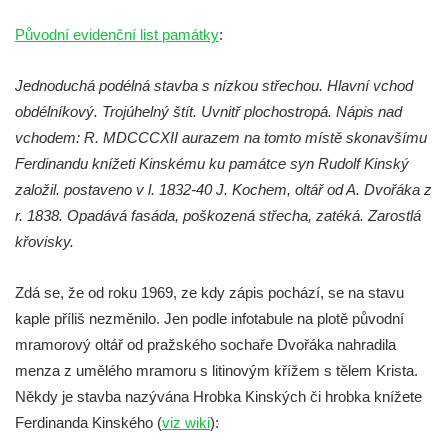
Křížová cesta Římov – VII. kaple – Políbení
Původní evidenční list památky
:
Jidášovo
Křížová cesta Římov – VI. kaple – Olivetská
Jednoduchá podélná stavba s nízkou střechou. Hlavní vchod
hora (Getsemanská zahrada)
obdélníkový. Trojúhelný štít. Uvnitř plochostropá. Nápis nad
vchodem: R. MDCCCXII aurazem na tomto místě skonavšímu
Křížová cesta Římov – V. kaple – Smutná
Ferdinandu knížeti Kinskému ku památce syn Rudolf Kinský
duše
založil. postaveno v l. 1832-40 J. Kochem, oltář od A. Dvořáka z
Křížová cesta Římov – IV. kaple – Pustá ves
r. 1838. Opadává fasáda, poškozená střecha, zatéká. Zarostlá
Křížová cesta Římov – III. kaple – Stádní
křovisky.
brána
Křížová cesta Římov – II. kaple – Poslední
Zdá se, že od roku 1969, ze kdy zápis pochází, se na stavu
večeře Páně
kaple příliš nezměnilo. Jen podle infotabule na plotě původní
Křížová cesta Římov – I. kaple – Loučení
mramorový oltář od pražského sochaře Dvořáka nahradila
Ježíše s Pannou Marií
menza z umělého mramoru s litinovým křížem s tělem Krista.
Někdy je stavba nazývána Hrobka Kinských či hrobka knížete
Márnice na hřbitově v Římově
Ferdinanda Kinského (
viz wiki
):
Kaple v Horním Třeboníně