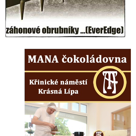
Krásně
Kostel Božího Těla v Kraslicích
Kostel svaté Maří Magdalény v Karlových
Varech
Kaple Panny Marie pod hradem Přimda
Kaple Panny Marie v Kunčicích nad Labem
Hrobová kaple na hřbitově v Rychnově u
Jablonce nad Nisou
Márnice/hřbitovní kaple na hřbitově v
Rychnově u Jablonce nad Nisou
Výklenková kaple u rozcestí u domu čp. 42
v Krásné u Pěnčína
Márnice na hřbitově v Krásné u Pěnčína
Výklenková kaple naproti domu čp. 34 v
Krásné u Pěnčína