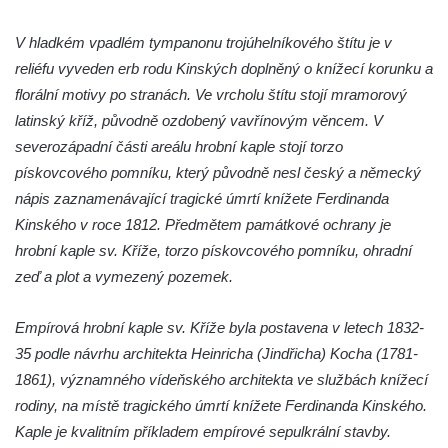
Křížová cesta Římov – XV. kaple – Malý
V hladkém vpadlém tympanonu trojúhelníkového štítu je v
Pilát
reliéfu vyveden erb rodu Kinských doplněný o knížecí korunku a
Křížová cesta Římov – XIV. kaple – U
florální motivy po stranách. Ve vrcholu štítu stojí mramorový
Kaifáše (U Děvečky)
latinský kříž, původně ozdobený vavřínovým věncem. V
Křížová cesta Římov – XIII. kaple – U
severozápadní části areálu hrobní kaple stojí torzo
Annáše (U Kaifáše)
pískovcového pomníku, který původně nesl český a německý
Křížová cesta Římov – XII. kaple – Vodní
nápis zaznamenávající tragické úmrtí knížete Ferdinanda
brána
Kinského v roce 1812. Předmětem památkové ochrany je
Křížová cesta Římov – XI. kaple – Ježíš
hrobní kaple sv. Kříže, torzo pískovcového pomníku, ohradní
haněn a tupen
zeď a plot a vymezený pozemek.
Křížová cesta Římov – X. kaple – U
Empírová hrobní kaple sv. Kříže byla postavena v letech 1832-
Cedronu
35 podle návrhu architekta Heinricha (Jindřicha) Kocha (1781-
Křížová cesta Římov – IX. kaple – U
1861), významného vídeňského architekta ve službách knížecí
chromého žida
rodiny, na místě tragického úmrtí knížete Ferdinanda Kinského.
Křížová cesta Římov – VIII. kaple – Kristus
Kaple je kvalitním příkladem empírové sepulkrální stavby.
svázán a ze zahrady vyhnán