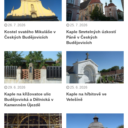
Výklenková kaple u vodojemu v severní
části Kozel
Kaple u kostela svatého Jakuba Většího
(Staršího) u Lahovic
26. 7. 2026
25. 7. 2026
Kostel svatého Mikuláše v
Kaple Smrtelných úzkostí
Kostel svatého Jakuba Většího (Staršího) u
Českých Budějovicích
Páně v Českých
Lahovic
Budějovicích
Kostel svatých Petra a Pavla v Želkovicích
Kaple Panny Marie Bolestné v Benešově
nad Ploučnicí
Kostel Narození Panny Marie v Benešově
nad Ploučnicí
29. 6. 2026
25. 6. 2026
Hrobová kaple Mattauschů na hřbitově v
Kaple na křižovatce ulic
Kaple na hřbitově ve
Benešově nad Ploučnicí
Budějovická a Dělnická v
Velešíně
Kamenném Újezdě
Kostel svaté Anny v Tisé
Hrobka rodiny Rohn na hřbitově v
Šumburku nad Desnou – Tanvaldu