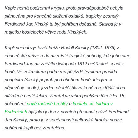
Kaple Panny Marie v Horním Třeboníně
Kaple nemá podzemní kryptu, proto pravděpodobně nebyla
Kaple mezi Dolním Třebonínem a Horním
plánována pro konečné uložení ostatků, tragicky zesnulý
Třebonínem
Ferdinand Jan Kinský tu byl pohřben dočasně.
Stavba je v
Kaple v severní části Dolního Třebonína
majetku kostelecké větve rodu Kinských.
Márnice na hřbitově v Rybniště
Kapli nechal vystavět kníže Rudolf Kinský (1802–1836) z
Kaple u kostela svatého Jiljí v Lužci nad
choceňské větve rodu na místě tragické nehody, kde jeho otec
Vltavou
Ferdinand Jan na začátku listopadu 1812 nešťastně spadl z
Kostel svatého Jiljí v Lužci nad Vltavou
koně. Ve veltruském parku mu při jízdě tryskem praskla
Kaple Božího těla na hřbitově v Hostíně u
podpínka (široký popruh pod břichem koně, kterým se
Vojkovic
připevňuje sedlo), jezdec přeletěl hlavu koně a roztříštil si na
Kostel Nanebevzetí Panny Marie v Hostíně
dlážděné cestě lebku. Zemřel ve věku pouhých třiceti let. Po
u Vojkovic
dokončení
nové rodinné hrobky
u
kostela sv. Isidora v
Budenicích
byl jako jeden z prvních přesunut právě Ferdinand
Kaple svatého Bartoloměje v Bukolu
Jan Kinský, proto je v současnosti veltruská hrobka pouze
Hřbitovní kaple na hřbitově v Lužci nad
pohřební kaplí bez zemřelého.
Vltavou