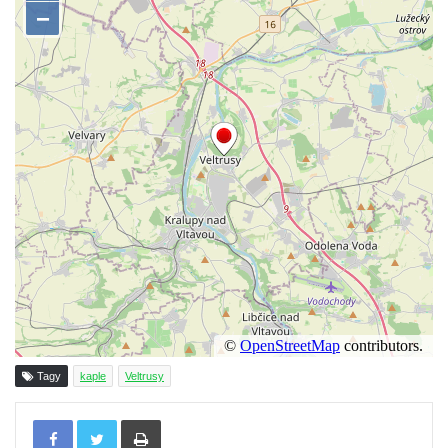
Krasíkov
Kaple Olivetské hory pod věží kostela
svatého Michaela Archanděla v Bochově
Mildeova kaple pod Ortelem
Kostel Zvěstování Panny Marie v Duchcově
Výklenková kaple v Teplické ulici u stadionu
v Duchcově
Evangelický kostel v Duchcově
Kostel svatých Petra a Pavla v Jeníkově
Kaple svaté Anny v Jeníkově
Kaple Panny Marie v Lahošti
Kaple svatého Jana Nepomuckého v
Lahošti
Tagy
kaple
Veltrusy
Kostel svatého Mikuláše v Mikulášovicích
Tisknout
Kaple Tří otců v Mikulášovicích