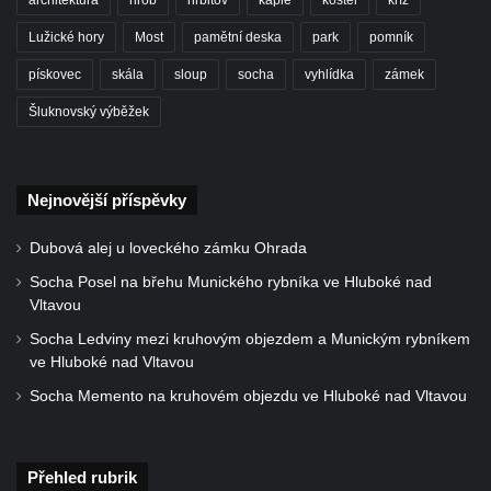
architektura
hrob
hřbitov
kaple
kostel
kříž
Skalní kaple Nejsvětější Trojice u Česká
Lužické hory
Most
pamětní deska
park
pomník
Kamenice
Kostel svatého Vendelína v Perštejně
pískovec
skála
sloup
socha
vyhlídka
zámek
Kostel Nejsvětější Trojice v Klášterci nad
Šluknovský výběžek
Ohří
Evangelická modlitebna u autobusového
nádraží v Dubé
Nejnovější příspěvky
Hřbitovní kaple ve Velkém Šenově
Dubová alej u loveckého zámku Ohrada
Kaple svaté Apolónie v Cítolibech
Socha Posel na břehu Munického rybníka ve Hluboké nad
Kostel svatého Jakuba Většího v Cítolibech
Vltavou
Márnice na hřbitově v Chlumčanech
Socha Ledviny mezi kruhovým objezdem a Munickým rybníkem
ve Hluboké nad Vltavou
Kostel svatého Klementa ve Chlumčanech
Socha Memento na kruhovém objezdu ve Hluboké nad Vltavou
Kaple svatého Václava ve Vlčí
Kaple svatého Floriána ve Veltěži
Kaple západně od Veltěž u silnice do
Přehled rubrik