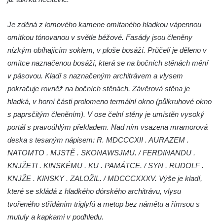
Kalvárie
Křížová cesta Římov – XXII. kaple – Šimon
Je zděná z lomového kamene omítaného hladkou vápennou
Cyrénský pomáhá Ježíši nést kříž
omítkou tónovanou v světle béžové. Fasády jsou členěny
Křížová cesta Římov – XXI. kaple –
nízkým obíhajícím soklem, v ploše bosáží. Průčelí je děleno v
Popravní brána
omítce naznačenou bosáží, která se na bočních stěnách mění
v pásovou. Kladí s naznačeným architrávem a vlysem
Křížová cesta Římov – XX. kaple – Svatá
pokračuje rovněž na bočních stěnách. Závěrová stěna je
Veronika potkává Ježíše a utírá mu do své
hladká, v horní části prolomeno termální okno (půlkruhové okno
roušky pot z tváře
s paprsčitým členěním). V ose čelní stěny je umístěn vysoký
Křížová cesta Římov – XIX. kaple – Kristus
portál s pravoúhlým překladem. Nad ním vsazena mramorová
kříž nesoucí potkává Pannu Marii
deska s tesaným nápisem: R. MDCCCXII . AURAZEM .
Křížová cesta Římov – XVIII. kaple – Na
NATOMTO . MJSTĚ . SKONAWSJMU. / FERDINANDU .
Ježíše vložen kříž
KNJŽETI . KINSKÉMU . KU . PAMÁTCE. / SYN . RUDOLF .
Křížová cesta Římov – XVII. kaple – Velký
KNJŽE . KINSKY . ZALOŽIL. / MDCCCXXXV. Výše je kladí,
Pilát
které se skládá z hladkého dórského architrávu, vlysu
Křížová cesta Římov – XVI. kaple – U
tvořeného střídáním triglyfů a metop bez námětu a římsou s
Herodesa
mutuly a kapkami v podhledu.