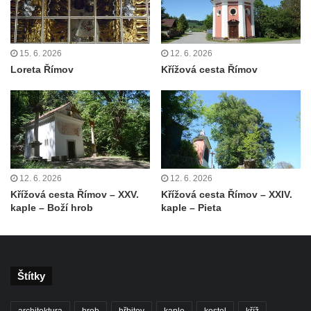
Hřbitovní kaple v Šumburku nad Desnou –
Tanvaldu
Kostel svatého Františka z Assisi v Tanvaldu
15. 6. 2026
12. 6. 2026
Loreta Římov
Křížová cesta Římov
Riedlova hrobka v Desné
Kaple svaté Alžběty Durynské v Dolních
Křečanech
Márnice nového hřbitova ve Starých
Křečanech
Bývalá márnice u hřbitova v Dubé
12. 6. 2026
12. 6. 2026
Křížová cesta Římov – XXV.
Křížová cesta Římov – XXIV.
Kostel Nalezení svatého Kříže v Dubé
kaple – Boží hrob
kaple – Pieta
Kostel Nanebevzetí Panny Marie v
Úněticích
Kostel svatého Klementa v Levém Hradci
Štítky
Kostel Wang (Karpacz – Bierutowice,
Polsko)