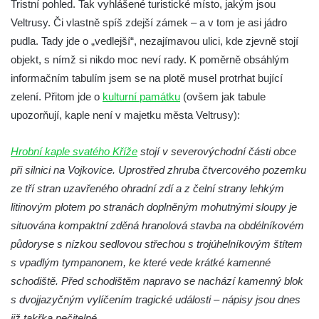
Tristní pohled. Tak vyhlášené turistické místo, jakým jsou
Kostel Všech svatých v Kamenném Újezdě
Veltrusy. Či vlastně spíš zdejší zámek – a v tom je asi jádro
Kaple na křižovatce ulic Budějovická a
pudla. Tady jde o „vedlejší“, nezajímavou ulici, kde zjevně stojí
Dělnická v Kamenném Újezdě
objekt, s nímž si nikdo moc neví rady. K poměrně obsáhlým
Bývalý kostel svatých Filipa a Jakuba na
informačním tabulím jsem se na plotě musel protrhat bující
náměstí J. V. Kamarýta ve Velešíně
zelení. Přitom jde o
kulturní památku
(ovšem jak tabule
upozorňují, kaple není v majetku města Veltrusy):
Kaple na hřbitově ve Velešíně
Márnice na hřbitově ve Velešíně
Hrobní kaple svatého Kříže
stojí v severovýchodní části obce
Kostel svatého Václava ve Velešíně
při silnici na Vojkovice. Uprostřed zhruba čtvercového pozemku
Poutní areál Římov
ze tří stran uzavřeného ohradní zdí a z čelní strany lehkým
Kostel svatého Ducha v poutním areálu
litinovým plotem po stranách doplněným mohutnými sloupy je
Římov
situována kompaktní zděná hranolová stavba na obdélníkovém
půdoryse s nízkou sedlovou střechou s trojúhelníkovým štítem
Křížová cesta Římov – XXV. kaple – Boží
s vpadlým tympanonem, ke které vede krátké kamenné
hrob
schodiště. Před schodištěm napravo se nachází kamenný blok
Křížová cesta Římov – XXIV. kaple – Pieta
s dvojjazyčným vylíčením tragické události – nápisy jsou dnes
Křížová cesta Římov – XXIII. kaple –
již takřka nečitelné.