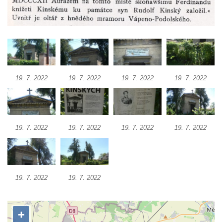
Kostel svatého Martina v Kozlech
Márnice na hřbitově v Kozlech
Vesnický kostel v Reinhardtsdorfu
Kaple v Oparnu
Protestantský (evangelicko-luterský) kostel
19. 7. 2022
19. 7. 2022
19. 7. 2022
19. 7. 2022
Crostau
Kaple Nanebevstoupení Panny Marie ve
Svitavě
Výklenková kaple Piety ve Svojkově
19. 7. 2022
19. 7. 2022
19. 7. 2022
19. 7. 2022
Kostel Nejsvětější Trojice ve Velenicích
Kostel svatého Vavřince v Okounově
Kostel svatých Petra a Pavla v Semilech
19. 7. 2022
19. 7. 2022
Kostel Nanebevzetí Panny Marie (St. Mariä
Himmelfahrt) v Schirgiswalde
Kostel svaté Máří Magdaleny u hradu