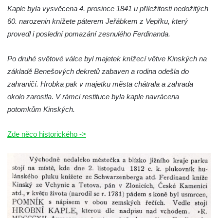
Márnice na hřbitově v Lužci nad Vltavou
Kaple byla vysvěcena 4. prosince 1841 u příležitosti nedožitých
Márnice na hřbitově v Hrobčicích
60. narozenin knížete páterem Jeřábkem z Vepřku, který
Kostel svatého Havla na hřbitově v
provedl i poslední pomazání zesnulého Ferdinanda.
Hrobčicích
Po druhé světové válce byl majetek knížecí větve Kinských na
Kaple svatého Vavřince v Mirošovicích
základě Benešových dekretů zabaven a rodina odešla do
Márnice na hřbitově v Račicích
zahraničí. Hrobka pak v majetku města chátrala a zahrada
Márnice na hřbitově v Dobříni
okolo zarostla. V rámci restituce byla kaple navrácena
Kaple v Bezděkově
potomkům Kinských.
Kaple Nejsvětější Trojice v centru Liběšic
Zde něco historického ->
Výklenková kaple na rozcestí na jižním
okraji Liběšic
Kostel svaté Kateřiny v Chouči
Kaple svatého Blažeje východně od Lužice
Kostel svatého Augustina v Lužici
Márnice na hřbitově v Lužici