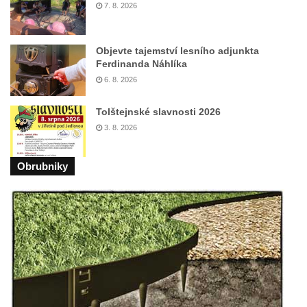
Márnice na hřbitově v Kozlech
7. 8. 2026
Vesnický kostel v Reinhardtsdorfu
Kaple v Oparnu
Objevte tajemství lesního adjunkta
Ferdinanda Náhlíka
Protestantský (evangelicko-luterský) kostel
6. 8. 2026
Crostau
Kaple Nanebevstoupení Panny Marie ve
Tolštejnské slavnosti 2026
Svitavě
3. 8. 2026
Výklenková kaple Piety ve Svojkově
Obrubniky
Kostel Nejsvětější Trojice ve Velenicích
Kostel svatého Vavřince v Okounově
Kostel svatých Petra a Pavla v Semilech
Kostel Nanebevzetí Panny Marie (St. Mariä
Himmelfahrt) v Schirgiswalde
Kostel svaté Máří Magdaleny u hradu
Krasíkov