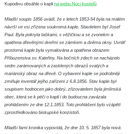
Křížová cesta Římov – XXII. kaple – Šimon
Kupodivu obsáhle o kapli
na webu Noci kostelů
:
Cyrénský pomáhá Ježíši nést kříž
Mladší soupis 1856 uvádí, že v letech 1853-54 byla na malém
Křížová cesta Římov – XXI. kaple –
návrší ve vsi zřízena soukromá kaple. Stavitelem byl Josef
Popravní brána
Paul. Byla pokryta taškami, s věžičkou a se zvonekm a
Křížová cesta Římov – XX. kaple – Svatá
opatřena dřevěnými dveřmi se zámkem a dvěma okny. Uvnitř
Veronika potkává Ježíše a utírá mu do své
prostorná kaple byla vymalována a opatřena obrazem
roušky pot z tváře
Příbuzenstva sv. Kateřiny. Na bočních zdech se nacházelo
Křížová cesta Římov – XIX. kaple – Kristus
sedm zarámovaných a zasklených obrazů svatých a
kříž nesoucí potkává Pannu Marii
mariánský obraz na dřevě. O vybavení kaple se podrobněji
Křížová cesta Římov – XVIII. kaple – Na
zmiňuje inventář jejího zařízení z 6.8.1856. Stav kaple byl
Ježíše vložen kříž
soupisem hodnocen jako dobrý, zřizovatelem byla jimlínská
Křížová cesta Římov – XVII. kaple – Velký
obec, která se k péči o kapli i do budoucna zavázala
Pilát
prohlášením ze dne 12.1.1853. Toto prohlášení bylo vzápětí
Křížová cesta Římov – XVI. kaple – U
zprostředkováno biskupské konzistoři.
Herodesa
Mladší farní kronika vypovídá, že dne 10. 5. 1857 byla nová
Křížová cesta Římov – XV. kaple – Malý