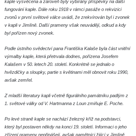
kaple vysvěcena a zároveň byly vybírány příspěvky na další
Pilát
fungování kaple. Dále roku 1918 v rámci pasáže o rekvizici
Křížová cesta Římov – XIV. kaple – U
zvonů v první světové válce uvádí, že zrekvírován byl i zvonek
Kaifáše (U Děvečky)
v kapli v Jimlíně. Další prameny však neuvádějí, odkud a kdy
Křížová cesta Římov – XIII. kaple – U
byl pořízen nový zvonek.
Annáše (U Kaifáše)
Křížová cesta Římov – XII. kaple – Vodní
Podle ústního svědectví pana Františka Kalaše byla část vnitřní
brána
výmalby kaple, která přetrvala dodnes, pořízena Josefem
Kalašem v 50. letech 20. století. Konkrétně se jednalo o
Křížová cesta Římov – XI. kaple – Ježíš
hvězdičky a sloupky, partie s květinami měl obnovit roku 1990,
haněn a tupen
avšak zemřel.
Křížová cesta Římov – X. kaple – U
Cedronu
Z mladší literatury kapli včetně figurálního památníku padlým z
Křížová cesta Římov – IX. kaple – U
1. světové války od V. Hartmanna z Loun zmiňuje E. Poche.
chromého žida
Křížová cesta Římov – VIII. kaple – Kristus
Po levé straně kaple se nachází železný kříž na podstavci,
svázán a ze zahrady vyhnán
který byl postaven někdy na konci 19. století. Informaci o jeho
Křížová cesta Římov – VII. kaple – Políbení
zřízení prameny nepřinášejí, avšak pamětníci žijící v Jimlíně