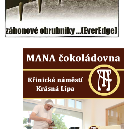
Kaple Olivetské hory pod věží kostela
svatého Michaela Archanděla v Bochově
Mildeova kaple pod Ortelem
Kostel Zvěstování Panny Marie v Duchcově
Výklenková kaple v Teplické ulici u stadionu
v Duchcově
Evangelický kostel v Duchcově
Kostel svatých Petra a Pavla v Jeníkově
Kaple svaté Anny v Jeníkově
Kaple Panny Marie v Lahošti
Kaple svatého Jana Nepomuckého v
Lahošti
Kostel svatého Mikuláše v Mikulášovicích
Kaple Tří otců v Mikulášovicích
Kaple Matky Boží v Mikulášovicích