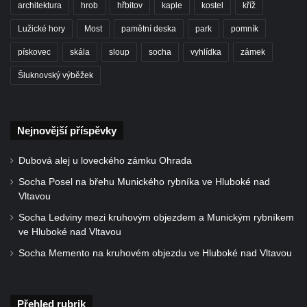
architektura
hrob
hřbitov
kaple
kostel
kříž
Kostel Panny Marie Pomocné s Ivanitskou
poustevnou v Teplicích nad Metují
Lužické hory
Most
pamětní deska
park
pomník
Hřbitovní kaple/márnice na hřbitově v
pískovec
skála
sloup
socha
vyhlídka
zámek
Teplicích nad Metují
Šluknovský výběžek
Kostel svatého Vavřince v Teplicích nad
Metují
Hrobová kaple Johanna Nitsche na
Nejnovější příspěvky
hřbitově na Vlčí Hoře
Dubová alej u loveckého zámku Ohrada
Kaple Panny Marie Karmelské na Vlčí Hoře
Socha Posel na břehu Munického rybníka ve Hluboké nad
Kostel svatého Bartoloměje v Teplicích
Vltavou
Kostel svatého Jana Křtitele na Zámeckém
Socha Ledviny mezi kruhovým objezdem a Munickým rybníkem
náměstí v Teplicích
ve Hluboké nad Vltavou
Chrám Povýšení svatého Kříže na
Socha Memento na kruhovém objezdu ve Hluboké nad Vltavou
Zámeckém náměstí v Teplicích
Výklenková kaple u vodojemu v severní
Přehled rubrik
části Kozel