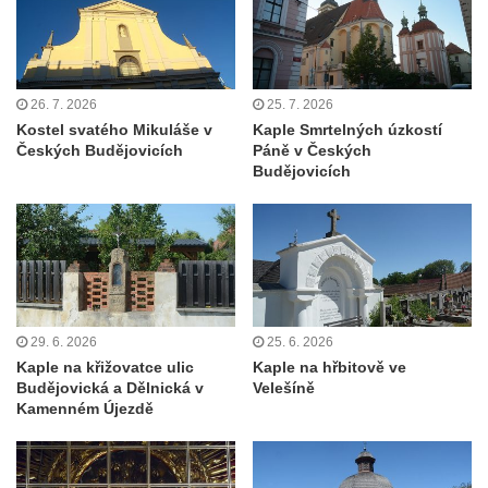
Kaple Getsemanské zahrady na křížové
cestě na Křížovém vrchu ve Frýdlantu
Kaple Božího hrobu na Křížové cestě na
Křížovém vrchu ve Frýdlantu
26. 7. 2026
25. 7. 2026
Poustevna na Křížové cestě na Křížovém
Kostel svatého Mikuláše v
Kaple Smrtelných úzkostí
Českých Budějovicích
Páně v Českých
vrchu ve Frýdlantu
Budějovicích
Kostel svatého Jakuba Většího v Sokolově
Kostel Nanebevzetí Panny Marie ve
Slunečné
Kostel Jména Panny Marie v Sepekově
Kostel svatých Petra a Pavla v Růžové
29. 6. 2026
25. 6. 2026
Kaple Stětí svatého Jana Křtitele v
Kaple na křižovatce ulic
Kaple na hřbitově ve
Rumburku
Budějovická a Dělnická v
Velešíně
Kamenném Újezdě
Bývalá synagoga v Milevsku
Kostel svaté Kateřiny Alexandrijské v
Krásně