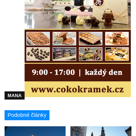
Kaple Andělů strážných (Fürleova kaple) v
Mikulášovicích
Balzerova kaple v Mikulášovicích
Kostel svatého Václava ve Šluknově
Kostel svatého Mikuláše v Třebušíně
Klášterní kostel svatého Františka z Assisi v
Zákupech
Kaple svatého Josefa u Zákup
Kostel svatých Fabiána a Šebestiána v
Zákupech
Kostel svatého Havla v Kuřívodech
MANA
Kaple Krista v žaláři u kostela Nalezení
svatého Kříže ve Frýdlantu
Podobné články
Kostel Nalezení svatého Kříže ve Frýdlantu
Kostel Krista Spasitele ve Frýdlantu