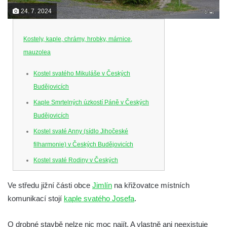
24. 7. 2024
Kostely, kaple, chrámy, hrobky, márnice,
mauzolea
Kostel svatého Mikuláše v Českých
Budějovicích
Kaple Smrtelných úzkostí Páně v Českých
Budějovicích
Kostel svaté Anny (sídlo Jihočeské
filharmonie) v Českých Budějovicích
Kostel svaté Rodiny v Českých
Budějovicích
Ve středu jižní části obce
Jimlín
na křižovatce místních
Kostel Obětování Panny Marie u kláštera
komunikací stojí
kaple svatého Josefa
.
dominikánů v Českých Budějovicích
Kostel Všech svatých v Kamenném Újezdě
O drobné stavbě nelze nic moc najít. A vlastně ani neexistuje