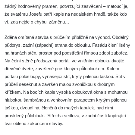
Kaple na křižovatce ulic Budějovická a
žádný hodnověrný pramen, potvrzující zasvěcení – matoucí je,
Dělnická v Kamenném Újezdě
že svatému Josefu patří kaple na nedalekém hradě, takže kdo
Bývalý kostel svatých Filipa a Jakuba na
ví, zda nejde o chybu, záměnu…
náměstí J. V. Kamarýta ve Velešíně
Zděná omítaná stavba s průčelím přibližně na východ. Obdélný
Kaple na hřbitově ve Velešíně
půdorys, zadní (západní) strana do oblouku. Fasádu člení lisény
Márnice na hřbitově ve Velešíně
na hranách stěn, prostor pod podstřešní římsou zdobí zubořez.
Kostel svatého Václava ve Velešíně
Na čelní stěně předsazený portál, ve vnitřním oblouku dvojité
Poutní areál Římov
dřevěné dveře, završené proskleným půlobloukem. Kolem
Kostel svatého Ducha v poutním areálu
portálu polosloupy, vynášející štít, krytý pálenou taškou. Štít v
Římov
průčelí seseknut a završen malou zvoničkou s drobným
křížkem. Na bocích kaple vysoká oblouková okna s mohutnou
Křížová cesta Římov – XXV. kaple – Boží
hlubokou šambránou a venkovním parapetem krytým pálenou
hrob
taškou, dvoudílná, členěná do malých tabulek, nad nimi
Křížová cesta Římov – XXIV. kaple – Pieta
prosklený půloblouk. Střecha sedlová, v zadní části kopírující
Křížová cesta Římov – XXIII. kaple –
tvar oblého zakončení stavby.
Kalvárie