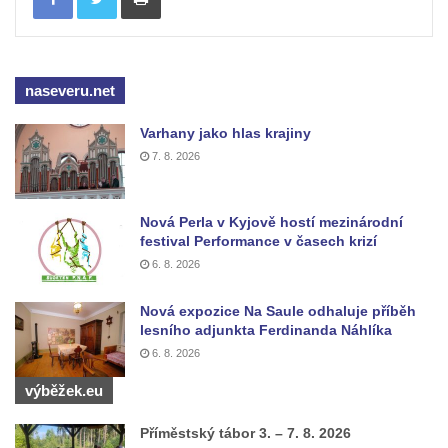
Kostel svatého Havla na hřbitově v
Hrobčicích
Kaple svatého Vavřince v Mirošovicích
naseveru.net
Márnice na hřbitově v Račicích
Varhany jako hlas krajiny
Márnice na hřbitově v Dobříni
7. 8. 2026
Kaple v Bezděkově
Kaple Nejsvětější Trojice v centru Liběšic
Nová Perla v Kyjově hostí mezinárodní
festival Performance v časech krizí
Výklenková kaple na rozcestí na jižním
6. 8. 2026
okraji Liběšic
Kostel svaté Kateřiny v Chouči
Nová expozice Na Saule odhaluje příběh
lesního adjunkta Ferdinanda Náhlíka
Kaple svatého Blažeje východně od Lužice
6. 8. 2026
Kostel svatého Augustina v Lužici
výběžek.eu
Márnice na hřbitově v Lužici
Kostel svatého Martina v Kozlech
Příměstský tábor 3. – 7. 8. 2026