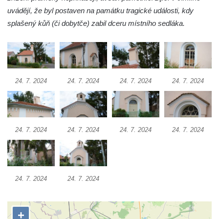
Jidášovo
uvádějí, že byl postaven na památku tragické události, kdy
splašený kůň (či dobytče) zabil dceru místního sedláka.
Křížová cesta Římov – VI. kaple – Olivetská
hora (Getsemanská zahrada)
Křížová cesta Římov – V. kaple – Smutná
duše
Křížová cesta Římov – IV. kaple – Pustá ves
24. 7. 2024
24. 7. 2024
24. 7. 2024
24. 7. 2024
Křížová cesta Římov – III. kaple – Stádní
brána
Křížová cesta Římov – II. kaple – Poslední
24. 7. 2024
24. 7. 2024
24. 7. 2024
24. 7. 2024
večeře Páně
Křížová cesta Římov – I. kaple – Loučení
Ježíše s Pannou Marií
Márnice na hřbitově v Římově
24. 7. 2024
24. 7. 2024
Kaple v Horním Třeboníně
Kaple Panny Marie v Horním Třeboníně