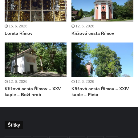
Kostel Božího Těla v Kraslicích
Kostel svaté Maří Magdalény v Karlových
Varech
15. 6. 2026
12. 6. 2026
Loreta Římov
Křížová cesta Římov
Kaple Panny Marie pod hradem Přimda
Kaple Panny Marie v Kunčicích nad Labem
Hrobová kaple na hřbitově v Rychnově u
Jablonce nad Nisou
Márnice/hřbitovní kaple na hřbitově v
Rychnově u Jablonce nad Nisou
12. 6. 2026
12. 6. 2026
Výklenková kaple u rozcestí u domu čp. 42
Křížová cesta Římov – XXV.
Křížová cesta Římov – XXIV.
kaple – Boží hrob
kaple – Pieta
v Krásné u Pěnčína
Márnice na hřbitově v Krásné u Pěnčína
Výklenková kaple naproti domu čp. 34 v
Krásné u Pěnčína
Štítky
Kostel svatého Josefa v Krásné u Pěnčína