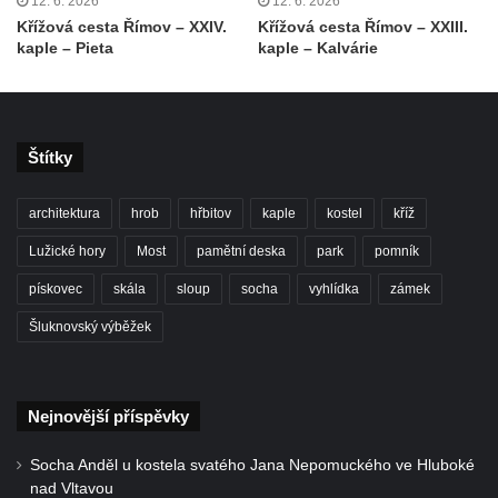
12. 6. 2026
12. 6. 2026
Kaple Andělů strážných (Fürleova kaple) v
Křížová cesta Římov – XXIV.
Křížová cesta Římov – XXIII.
Mikulášovicích
kaple – Pieta
kaple – Kalvárie
Balzerova kaple v Mikulášovicích
Kostel svatého Václava ve Šluknově
Kostel svatého Mikuláše v Třebušíně
Štítky
Klášterní kostel svatého Františka z Assisi v
Zákupech
architektura
hrob
hřbitov
kaple
kostel
kříž
Kaple svatého Josefa u Zákup
Lužické hory
Most
pamětní deska
park
pomník
Kostel svatých Fabiána a Šebestiána v
pískovec
skála
sloup
socha
vyhlídka
zámek
Zákupech
Šluknovský výběžek
Kostel svatého Havla v Kuřívodech
Kaple Krista v žaláři u kostela Nalezení
svatého Kříže ve Frýdlantu
Nejnovější příspěvky
Kostel Nalezení svatého Kříže ve Frýdlantu
Socha Anděl u kostela svatého Jana Nepomuckého ve Hluboké
Kostel Krista Spasitele ve Frýdlantu
nad Vltavou