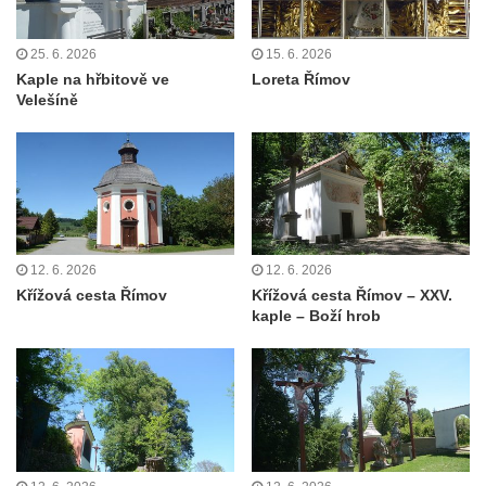
Kaple Olivetské hory pod věží kostela
svatého Michaela Archanděla v Bochově
25. 6. 2026
15. 6. 2026
Mildeova kaple pod Ortelem
Kaple na hřbitově ve
Loreta Římov
Velešíně
Kostel Zvěstování Panny Marie v Duchcově
Výklenková kaple v Teplické ulici u stadionu
v Duchcově
Evangelický kostel v Duchcově
Kostel svatých Petra a Pavla v Jeníkově
Kaple svaté Anny v Jeníkově
12. 6. 2026
12. 6. 2026
Křížová cesta Římov
Křížová cesta Římov – XXV.
Kaple Panny Marie v Lahošti
kaple – Boží hrob
Kaple svatého Jana Nepomuckého v
Lahošti
Kostel svatého Mikuláše v Mikulášovicích
Kaple Tří otců v Mikulášovicích
Kaple Matky Boží v Mikulášovicích