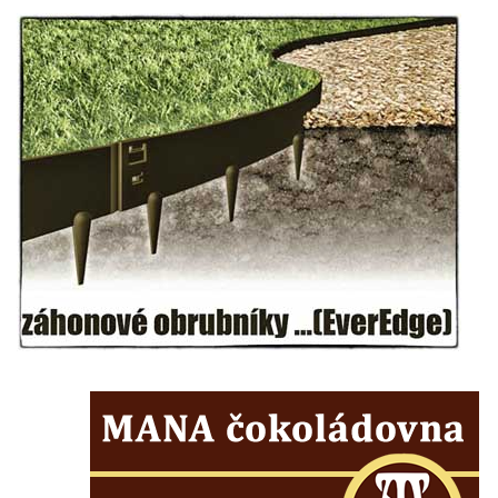
Kaple mezi Dolním Třebonínem a Horním
Třebonínem
Kaple v severní části Dolního Třebonína
Márnice na hřbitově v Rybniště
Kaple u kostela svatého Jiljí v Lužci nad
Vltavou
Kostel svatého Jiljí v Lužci nad Vltavou
Kaple Božího těla na hřbitově v Hostíně u
Vojkovic
Kostel Nanebevzetí Panny Marie v Hostíně
u Vojkovic
Kaple svatého Bartoloměje v Bukolu
Hřbitovní kaple na hřbitově v Lužci nad
Vltavou
Márnice na hřbitově v Lužci nad Vltavou
Márnice na hřbitově v Hrobčicích