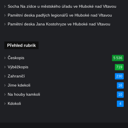
Kaple Getsemanské zahrady na křížové
Socha Na zídce u městského úřadu ve Hluboké nad Vltavou
cestě na Křížovém vrchu ve Frýdlantu
Pamětní deska padlých legionářů ve Hluboké nad Vltavou
Kaple Božího hrobu na Křížové cestě na
Pamětní deska Jana Kostohryze ve Hluboké nad Vltavou
Křížovém vrchu ve Frýdlantu
Poustevna na Křížové cestě na Křížovém
vrchu ve Frýdlantu
Přehled rubrik
Kostel svatého Jakuba Většího v Sokolově
Českopis
5 536
Kostel Nanebevzetí Panny Marie ve
Slunečné
Výběžkopis
719
Kostel Jména Panny Marie v Sepekově
Zahraničí
230
Kostel svatých Petra a Pavla v Růžové
Jíme kdekoli
16
Kaple Stětí svatého Jana Křtitele v
Na houby kamkoli
10
Rumburku
Kdokoli
4
Bývalá synagoga v Milevsku
Kostel svaté Kateřiny Alexandrijské v
Krásně