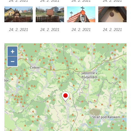
24. 2. 2021
24. 2. 2021
24. 2. 2021
24. 2. 2021
Křížová cesta Římov – XXII. kaple – Šimon
Cyrénský pomáhá Ježíši nést kříž
Křížová cesta Římov – XXI. kaple –
Popravní brána
24. 2. 2021
24. 2. 2021
24. 2. 2021
24. 2. 2021
Křížová cesta Římov – XX. kaple – Svatá
Veronika potkává Ježíše a utírá mu do své
roušky pot z tváře
Křížová cesta Římov – XIX. kaple – Kristus
kříž nesoucí potkává Pannu Marii
Křížová cesta Římov – XVIII. kaple – Na
Ježíše vložen kříž
Křížová cesta Římov – XVII. kaple – Velký
Pilát
Křížová cesta Římov – XVI. kaple – U
Herodesa
Křížová cesta Římov – XV. kaple – Malý