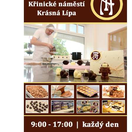
Kostel svatého Havla na hřbitově v
Hrobčicích
Kaple svatého Vavřince v Mirošovicích
Márnice na hřbitově v Račicích
Márnice na hřbitově v Dobříni
Kaple v Bezděkově
Kaple Nejsvětější Trojice v centru Liběšic
Výklenková kaple na rozcestí na jižním
okraji Liběšic
Kostel svaté Kateřiny v Chouči
Kaple svatého Blažeje východně od Lužice
Kostel svatého Augustina v Lužici
Márnice na hřbitově v Lužici
Kostel svatého Martina v Kozlech