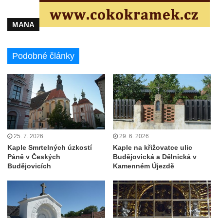
Márnice na hřbitově v Kozlech
Vesnický kostel v Reinhardtsdorfu
MANA
Kaple v Oparnu
Protestantský (evangelicko-luterský) kostel
Podobné články
Crostau
Kaple Nanebevstoupení Panny Marie ve
Svitavě
Výklenková kaple Piety ve Svojkově
Kostel Nejsvětější Trojice ve Velenicích
Kostel svatého Vavřince v Okounově
25. 7. 2026
29. 6. 2026
Kaple Smrtelných úzkostí
Kaple na křižovatce ulic
Kostel svatých Petra a Pavla v Semilech
Páně v Českých
Budějovická a Dělnická v
Kostel Nanebevzetí Panny Marie (St. Mariä
Budějovicích
Kamenném Újezdě
Himmelfahrt) v Schirgiswalde
Kostel svaté Máří Magdaleny u hradu
Krasíkov