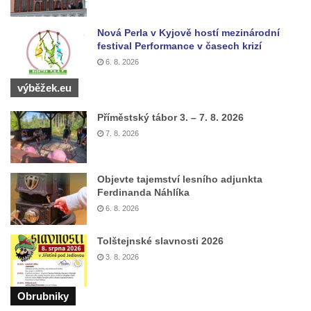
Jidášovo
Nová Perla v Kyjově hostí mezinárodní
Křížová cesta Římov – VI. kaple – Olivetská
festival Performance v časech krizí
hora (Getsemanská zahrada)
6. 8. 2026
Křížová cesta Římov – V. kaple – Smutná
výběžek.eu
duše
Křížová cesta Římov – IV. kaple – Pustá ves
Příměstský tábor 3. – 7. 8. 2026
Křížová cesta Římov – III. kaple – Stádní
7. 8. 2026
brána
Křížová cesta Římov – II. kaple – Poslední
Objevte tajemství lesního adjunkta
večeře Páně
Ferdinanda Náhlíka
6. 8. 2026
Křížová cesta Římov – I. kaple – Loučení
Ježíše s Pannou Marií
Tolštejnské slavnosti 2026
Márnice na hřbitově v Římově
3. 8. 2026
Kaple v Horním Třeboníně
Kaple Panny Marie v Horním Třeboníně
Obrubniky