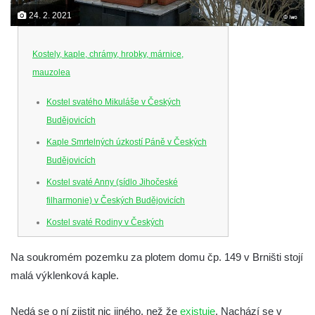
24. 2. 2021
Kostely, kaple, chrámy, hrobky, márnice,
mauzolea
Kostel svatého Mikuláše v Českých
Budějovicích
Kaple Smrtelných úzkostí Páně v Českých
Budějovicích
Kostel svaté Anny (sídlo Jihočeské
filharmonie) v Českých Budějovicích
Kostel svaté Rodiny v Českých
Budějovicích
Na soukromém pozemku za plotem domu čp. 149 v Brništi stojí
Kostel Obětování Panny Marie u kláštera
malá výklenková kaple.
dominikánů v Českých Budějovicích
Kostel Všech svatých v Kamenném Újezdě
Nedá se o ní zjistit nic jiného, než že
existuje
. Nachází se v