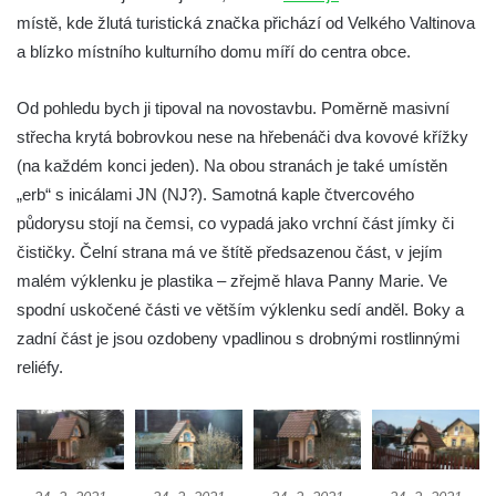
Kaple na křižovatce ulic Budějovická a
místě, kde žlutá turistická značka přichází od Velkého Valtinova
Dělnická v Kamenném Újezdě
a blízko místního kulturního domu míří do centra obce.
Bývalý kostel svatých Filipa a Jakuba na
Od pohledu bych ji tipoval na novostavbu. Poměrně masivní
náměstí J. V. Kamarýta ve Velešíně
střecha krytá bobrovkou nese na hřebenáči dva kovové křížky
Kaple na hřbitově ve Velešíně
(na každém konci jeden). Na obou stranách je také umístěn
Márnice na hřbitově ve Velešíně
„erb“ s inicálami JN (NJ?). Samotná kaple čtvercového
Kostel svatého Václava ve Velešíně
půdorysu stojí na čemsi, co vypadá jako vrchní část jímky či
Poutní areál Římov
čističky. Čelní strana má ve štítě předsazenou část, v jejím
Kostel svatého Ducha v poutním areálu
malém výklenku je plastika – zřejmě hlava Panny Marie. Ve
Římov
spodní uskočené části ve větším výklenku sedí anděl. Boky a
zadní část je jsou ozdobeny vpadlinou s drobnými rostlinnými
Křížová cesta Římov – XXV. kaple – Boží
reliéfy.
hrob
Křížová cesta Římov – XXIV. kaple – Pieta
Křížová cesta Římov – XXIII. kaple –
Kalvárie