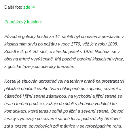
Tanvaldu
Další foto
zde ->
Kostel svatého Františka z Assisi v Tanvaldu
Riedlova hrobka v Desné
Památkový katalog
:
Kaple svaté Alžběty Durynské v Dolních
Původně gotický kostel ze 14. století byl obnoven a přestavěn v
Křečanech
klasicistním stylu po požáru v roce 1779, věž je z roku 1898.
Márnice nového hřbitova ve Starých
Zpustl v 2. pol. 20. stol., o střechu přišel r. 1976. Nachází se v
Křečanech
obci na mírné vyvýšenině. Má pozdně barokní klasicistní výraz,
Bývalá márnice u hřbitova v Dubé
z gotické fáze jsou opěráky kněžiště.
Kostel Nalezení svatého Kříže v Dubé
Kostel Nanebevzetí Panny Marie v
Kostel je situován uprostřed vsi na terénní hraně na prostranství
Úněticích
přibližně obdélníkového tvaru obklopené po západní, severní a
částečně i jižní straně zástavbou, na východní a jižní straně se
Kostel svatého Klementa v Levém Hradci
hrana terénu prudce svažuje do údolí s drobnou vodotečí ke
Kostel Wang (Karpacz – Bierutowice,
komunikaci, která terasu obíhá po jižní a severní straně. Obvod
Polsko)
terasy vymezuje po severní straně torza podezdívky hřbitovní
Skalní kaple Nejsvětější Trojice u Česká
zdi s torzem obvodových zdí márnice v severozápadním rohu.
Kamenice