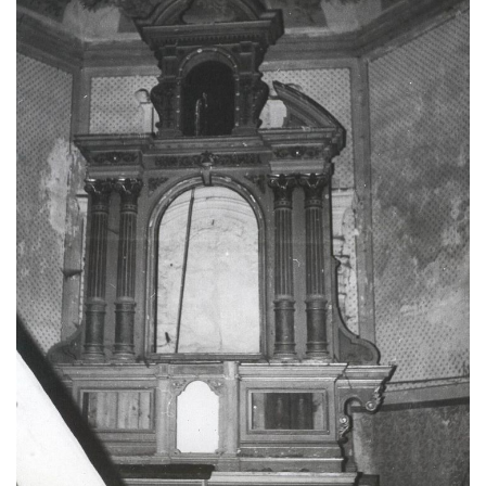
Kaple Getsemanské zahrady na křížové
cestě na Křížovém vrchu ve Frýdlantu
Kaple Božího hrobu na Křížové cestě na
Křížovém vrchu ve Frýdlantu
Poustevna na Křížové cestě na Křížovém
vrchu ve Frýdlantu
Kostel svatého Jakuba Většího v Sokolově
Kostel Nanebevzetí Panny Marie ve
Slunečné
Kostel Jména Panny Marie v Sepekově
Kostel svatých Petra a Pavla v Růžové
Kaple Stětí svatého Jana Křtitele v
Rumburku
Bývalá synagoga v Milevsku
Kostel svaté Kateřiny Alexandrijské v
Krásně