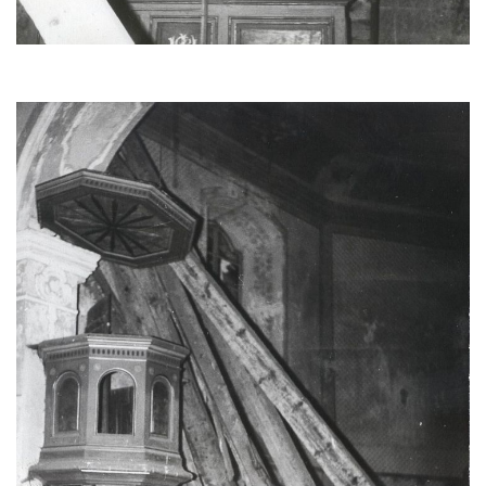
Kostel Božího Těla v Kraslicích
Kostel svaté Maří Magdalény v Karlových
Varech
Kaple Panny Marie pod hradem Přimda
Kaple Panny Marie v Kunčicích nad Labem
Hrobová kaple na hřbitově v Rychnově u
Jablonce nad Nisou
Márnice/hřbitovní kaple na hřbitově v
Rychnově u Jablonce nad Nisou
Výklenková kaple u rozcestí u domu čp. 42
v Krásné u Pěnčína
Márnice na hřbitově v Krásné u Pěnčína
Výklenková kaple naproti domu čp. 34 v
Krásné u Pěnčína
Kostel svatého Josefa v Krásné u Pěnčína