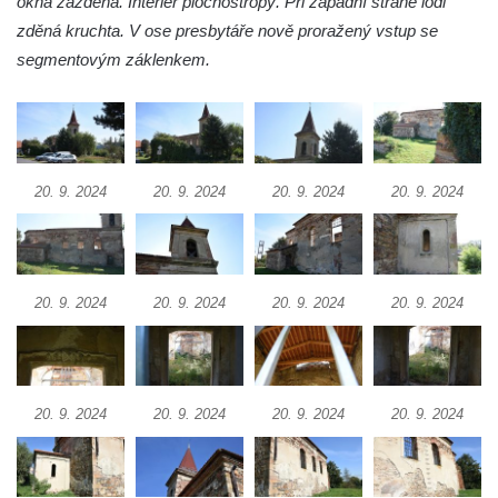
okna zazděná. Interiér plochostropý. Při západní straně lodi
Kostel svatého Michaela v Nové Roli
zděná kruchta. V ose presbytáře nově proražený vstup se
Kostel svatých Petra a Pavla v Kadani
segmentovým záklenkem.
Kostel svaté Anny v Kadani
Chrám pokoje v Hrádku nad Nisou
Kostel svatého Bartoloměje v Hrádku nad
Nisou
20. 9. 2024
20. 9. 2024
20. 9. 2024
20. 9. 2024
Kostel svatého Mikuláše v Tisové u
Tachova
Kostel svatého Vavřince v Náchodě
20. 9. 2024
20. 9. 2024
20. 9. 2024
20. 9. 2024
Kostel svaté Kateřiny Alexandrijské ve
Vysokém nad Jizerou
Kostel svatého Prokopa v Jablonci nad
Jizerou
20. 9. 2024
20. 9. 2024
20. 9. 2024
20. 9. 2024
Pavilon bývalé studny na náměstí Dr. Karla
Kramáře ve Vysokém nad Jizerou