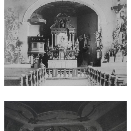
Kaple Andělů strážných (Fürleova kaple) v
Mikulášovicích
Balzerova kaple v Mikulášovicích
Kostel svatého Václava ve Šluknově
Kostel svatého Mikuláše v Třebušíně
Klášterní kostel svatého Františka z Assisi v
Zákupech
Kaple svatého Josefa u Zákup
Kostel svatých Fabiána a Šebestiána v
Zákupech
Kostel svatého Havla v Kuřívodech
Kaple Krista v žaláři u kostela Nalezení
svatého Kříže ve Frýdlantu
Kostel Nalezení svatého Kříže ve Frýdlantu
Kostel Krista Spasitele ve Frýdlantu