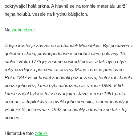
odkrývající holá prkna. A hlavně se na tomhle materiálu udrží
Kostel svatého Havla na hřbitově v
hejna holubů, vesele na krytinu kálejících.
Hrobčicích
Kaple svatého Vavřince v Mirošovicích
Na
webu obce
:
Márnice na hřbitově v Račicích
Zdejší kostel je zasvěcen archanděli Michaelovi. Byl postaven v
Márnice na hřbitově v Dobříni
gotickém slohu, pravděpodobně v období kolem poloviny 16.
Kaple v Bezděkově
století. Roku 1775 jej značně poškodil požár, a tak byl o čtyři
Kaple Nejsvětější Trojice v centru Liběšic
roky později za přispění císařovny Marie Terezie přestavěn.
Výklenková kaple na rozcestí na jižním
Roku 1847 však kostel zachvátil požár znovu, tentokrát shořela
okraji Liběšic
pouze jeho věž, která byla nahrazena až v roce 1898. V 60.
Kostel svaté Kateřiny v Chouči
letech začal být kostel v havarijním stavu, v roce 1991 proto
obecní zastupitelstvo schválilo jeho demolici, církevní úřady ji
Kaple svatého Blažeje východně od Lužice
však ještě do června r. 1992 neschválily a kostel zde tak stojí
Kostel svatého Augustina v Lužici
dodnes.
Márnice na hřbitově v Lužici
Kostel svatého Martina v Kozlech
Historické foto
zde ->