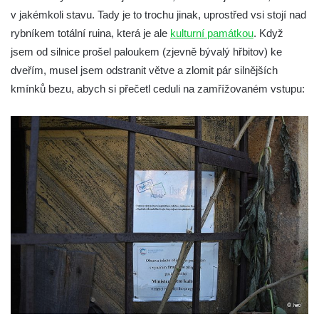
Kaple na křižovatce ulic Budějovická a
v jakémkoli stavu. Tady je to trochu jinak, uprostřed vsi stojí nad
Dělnická v Kamenném Újezdě
rybníkem totální ruina, která je ale
kulturní památkou
. Když
Bývalý kostel svatých Filipa a Jakuba na
jsem od silnice prošel paloukem (zjevně bývalý hřbitov) ke
náměstí J. V. Kamarýta ve Velešíně
dveřím, musel jsem odstranit větve a zlomit pár silnějších
kmínků bezu, abych si přečetl ceduli na zamřížovaném vstupu:
Kaple na hřbitově ve Velešíně
Márnice na hřbitově ve Velešíně
Kostel svatého Václava ve Velešíně
Poutní areál Římov
Kostel svatého Ducha v poutním areálu
Římov
Křížová cesta Římov – XXV. kaple – Boží
hrob
Křížová cesta Římov – XXIV. kaple – Pieta
Křížová cesta Římov – XXIII. kaple –
Kalvárie