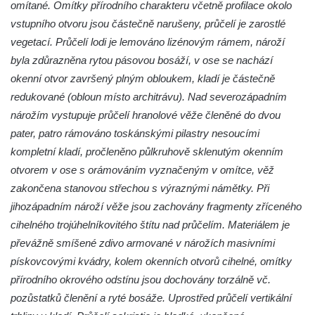
Kaple Panny Marie Růžencové na návsi v
omítané. Omítky přírodního charakteru včetně profilace okolo
Konětopech
vstupního otvoru jsou částečně narušeny, průčelí je zarostlé
vegetací. Průčelí lodi je lemováno lizénovým rámem, nároží
Výklenková kaple u silnice jižně od Hřivic
byla zdůrazněna rytou pásovou bosáží, v ose se nachází
Kostel svatého Jakuba ve Hřivicích
okenní otvor završený plným obloukem, kladí je částečně
Kaple svatého Vavřince na návsi v
redukované (obloun místo architrávu). Nad severozápadním
Touchovicích
nárožím vystupuje průčelí hranolové věže členěné do dvou
Kaple u polní cesty východně od zámku v
pater, patro rámováno toskánskými pilastry nesoucími
Jimlíně
kompletní kladí, pročleněno půlkruhově sklenutým okenním
Kaple svatého Rocha na zvířecím hřbitově v
otvorem v ose s orámováním vyznačeným v omítce, věž
Jimlíně
zakončena stanovou střechou s výraznými námětky. Při
Kaple v zahradě domu čp. 55 v Jimlíně
jihozápadním nároží věže jsou zachovány fragmenty zříceného
cihelného trojúhelníkovitého štítu nad průčelím. Materiálem je
Kaple svatého Josefa v Jimlíně
převážně smíšené zdivo armované v nárožích masivními
Márnice na hřbitově v Opočně u Loun
pískovcovými kvádry, kolem okenních otvorů cihelné, omítky
Kostel Nanebevzetí Panny Marie v Opočně
přírodního okrového odstínu jsou dochovány torzálně vč.
Kostel svaté Barbory v Otvicích
pozůstatků členění a ryté bosáže. Uprostřed průčelí vertikální
Kostel svatého archanděla Michaela ve