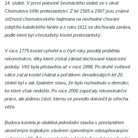
14. století. V první polovině šestnáctého století se v okolí
Jidášovo
Chomutova šířilo protestantství. Z let 1565 a 1567 jsou známé
Křížová cesta Římov – VI. kaple – Olivetská
stížnosti chomutovského hejtmana na nevhodné chování
hora (Getsemanská zahrada)
zdejšího katolického faráře a z roku 1611 se dochovala zpráva,
Křížová cesta Římov – V. kaple – Smutná
podle které byl všestudský kostel protestantský.
duše
Křížová cesta Římov – IV. kaple – Pustá ves
V roce 1775 kostel vyhořel a o čtyři roky později proběhla
rekonstrukce, díky které získal základ dochované klasicistní
Křížová cesta Římov – III. kaple – Stádní
podoby. Věž byla přistavěna až v roce 1898. Po druhé světové
brána
válce začal kostel chátrat a počátkem devadesátých let 20.
Křížová cesta Římov – II. kaple – Poslední
století byl v tak špatném stavu, že bylo rozhodnuto o demolici,
večeře Páně
ke které však nedošlo. Po roce 2000 započaly rekonstrukční
Křížová cesta Římov – I. kaple – Loučení
práce, ale jedinou částí, kterou se povedlo dokončit je střecha
Ježíše s Pannou Marií
věže.
Márnice na hřbitově v Římově
Kaple v Horním Třeboníně
Budova kostela je obdélná jednolodní stavba s presbytářem
ukončeným trojbokým závěrem zpevněným odstupňovanými
Kaple Panny Marie v Horním Třeboníně