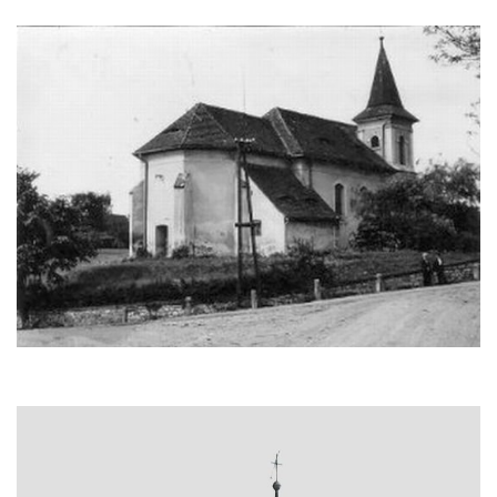
Márnice na hřbitově v Kozlech
Vesnický kostel v Reinhardtsdorfu
Kaple v Oparnu
Protestantský (evangelicko-luterský) kostel
Crostau
Kaple Nanebevstoupení Panny Marie ve
Svitavě
Výklenková kaple Piety ve Svojkově
Kostel Nejsvětější Trojice ve Velenicích
Kostel svatého Vavřince v Okounově
Kostel svatých Petra a Pavla v Semilech
Kostel Nanebevzetí Panny Marie (St. Mariä
Himmelfahrt) v Schirgiswalde
Kostel svaté Máří Magdaleny u hradu
Krasíkov