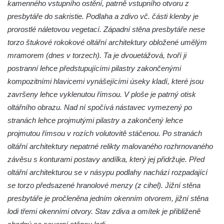
kamenného vstupního ostění, patrně vstupního otvoru z
Kaple svatého Gotharda jihozápadně od
presbytáře do sakristie. Podlaha a zdivo vč. části klenby je
Debrna
prorostlé náletovou vegetací. Západní stěna presbytáře nese
Kaple svatého Václava v Debrně
torzo štukové rokokové oltářní architektury obložené umělým
Hrobová kaple rodiny Nových na hřbitově v
mramorem (dnes v torzech). Ta je dvouetážová, tvoří ji
Kralupech nad Vltavou
postranní lehce předstupujícími pilastry zakončenými
Hrobová kaple rodiny Hrubých II. na
kompozitními hlavicemi vynášejícími úseky kladí, které jsou
hřbitově v Kralupech nad Vltavou
završeny lehce vyklenutou římsou. V ploše je patrný otisk
Hrobová kaple rodiny Hrubých I. na
oltářního obrazu. Nad ní spočívá nástavec vymezený po
hřbitově v Kralupech nad Vltavou
stranách lehce projmutými pilastry a zakončený lehce
projmutou římsou v rozích volutovitě stáčenou. Po stranách
Hrobová kaple rodiny Pejškovy na hřbitově
oltářní architektury nepatrné relikty malovaného rozhrnovaného
v Kralupech nad Vltavou
závěsu s konturami postavy andílka, který jej přidržuje. Před
Chrám Záštity Přesvaté Bohorodice (bývalá
oltářní architekturou se v násypu podlahy nachází rozpadající
hřbitovní kaple) v Kralupech nad Vltavou
se torzo předsazené hranolové menzy (z cihel). Jižní stěna
Kostel Nejsvětější Trojice v Petrovicích
presbytáře je pročleněna jedním okenním otvorem, jižní stěna
Kaple v Petrovicích
lodi třemi okenními otvory. Stav zdiva a omítek je přibliženě
Kaple v Českolipské ulici v Mělníku-