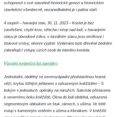
schopností o své stavebně-historické genezi a historickém
Kostel svatých Šimona a Judy v
stavitelství všeobecně, nezanedbatelná je i patina staří.
Zabrušanech
Heymannova kaple v Havířské ulici v
4 stupeň – havarijní stav, 30. 11. 2023 – Kostel je bez
Duchcově
zastřešení, chybí krov, střecha i strop nad lodí, v havarijním
Kaple svaté Barbory v sadech Rudé
stavu je obvodové zdivo, v torzálním stavu jsou omítkové i
armády v Duchcově
štukové vrstvy, okenní výplně. Vylámáno bylo dřevěné bednění
zabraňující vstupu cizích osob do interiéru kostela.
Kaple Panny Marie Pomocné na hřbitově v
Duchcově
Původní evidenční list památky
:
Kaple v Želénkách
Hřbitovní kaple u městského hřbitova ve
Jednolodní, obdélný se severozápadní představěnou hranol.
Šluknově
věží, krytou štíhlým jehlanem s odsazeným kněžištěm – 5
Tříkrálová kaple u Rybniště
bokým s jednoduch. opěráky na nárožích. Sakristie přistavena
Lischkeova kaple severně od Dolní
k severnímu boku kněžiště. Okna do lodi obdélná, odsazená
Chřibské
segmentovým obloukem ve štuk. rámech, s ušima. Ve štítě
vstup s kamenným ostěním s ušima a klenákem. V kněžišti
Farská kaple pod Širokým vrchem