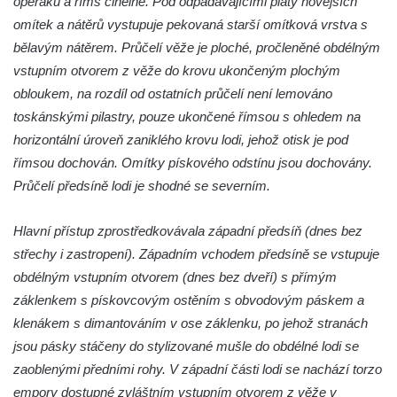
opěráků a říms cihelné. Pod odpadávajícími pláty novějších
Kaple Anděla Strážce na Valdeku
omítek a nátěrů vystupuje pekovaná starší omítková vrstva s
Hřbitovní kaple v Lipové
bělavým nátěrem. Průčelí věže je ploché, pročleněné obdélným
Márnice na bývalém hřbitově u kostela
vstupním otvorem z věže do krovu ukončeným plochým
svatých Šimona a Judy v Lipové u Šluknova
obloukem, na rozdíl od ostatních průčelí není lemováno
Hřbitovní kaple v Lobendavě
toskánskými pilastry, pouze ukončené římsou s ohledem na
Kostel Navštívení Panny Marie v
horizontální úroveň zaniklého krovu lodi, jehož otisk je pod
Lobendavě
římsou dochován. Omítky pískového odstínu jsou dochovány.
Průčelí předsíně lodi je shodné se severním.
Márnice na bývalém hřbitově u kostela
Navštívení Panny Marie v Lobendavě
Hlavní přístup zprostředkovávala západní předsíň (dnes bez
Kaple svaté Anny na Anenském vrchu u
střechy i zastropení). Západním vchodem předsíně se vstupuje
Lobendavy
obdélným vstupním otvorem (dnes bez dveří) s přímým
Kostel svaté Máří Magdalény v Krásné Lípě
záklenkem s pískovcovým ostěním s obvodovým páskem a
Kostel Narození svatého Jana Křtitele v
klenákem s dimantováním v ose záklenku, po jehož stranách
Kamenickém Šenově
jsou pásky stáčeny do stylizované mušle do obdélné lodi se
Kostel svatého Jiří v Jiříkově
zaoblenými předními rohy. V západní části lodi se nachází torzo
empory dostupné zvláštním vstupním otvorem z věže v
Kostel svatého Jiří ve Chřibské