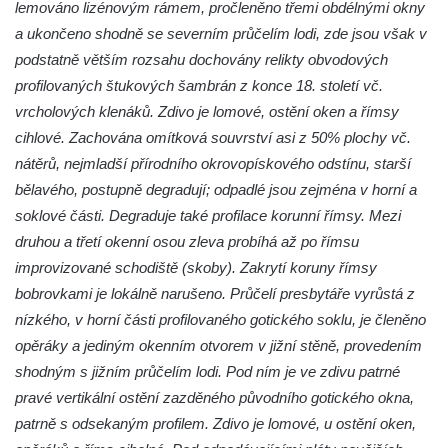
Kaple svatého Jana Nepomuckého v Lišnici
lemováno lizénovým rámem, pročleněno třemi obdélnými okny
Hřbitovní kaple v Chotyni
a ukončeno shodně se severním průčelím lodi, zde jsou však v
podstatně větším rozsahu dochovány relikty obvodových
Kaple Čtrnácti svatých pomocníků v
profilovaných štukových šambrán z konce 18. století vč.
Grabštejně
vrcholových klenáků. Zdivo je lomové, ostění oken a římsy
Hřbitovní kaple v Hrádku nad Nisou
cihlové. Zachována omítková souvrství asi z 50% plochy vč.
Müllerova hrobka v Hrádku nad Nisou
nátěrů, nejmladší přírodního okrovopískového odstínu, starší
Márnice na hřbitově ve Sněžné
bělavého, postupně degradují; odpadlé jsou zejména v horní a
Kostel Panny Marie Sněžné ve Sněžné
soklové části. Degraduje také profilace korunní římsy. Mezi
druhou a třetí okenní osou zleva probíhá až po římsu
Kaple Nejsvětější Trojice ve Sněžné
improvizované schodiště (skoby). Zakrytí koruny římsy
Hřbitovní kaple v Horním Podluží
bobrovkami je lokálně narušeno. Průčelí presbytáře vyrůstá z
Kostel svaté Máří Magdalény v Božanově
nízkého, v horní části profilovaného gotického soklu, je členěno
Hrobka rodiny Brass na hřbitově v Dolním
opěráky a jediným okenním otvorem v jižní stěně, provedením
Podluží
shodným s jižním průčelím lodi. Pod ním je ve zdivu patrné
Kostel svatého Bartoloměje ve Velkém
pravé vertikální ostění zazděného původního gotického okna,
Šenově
patrně s odsekaným profilem. Zdivo je lomové, u ostění oken,