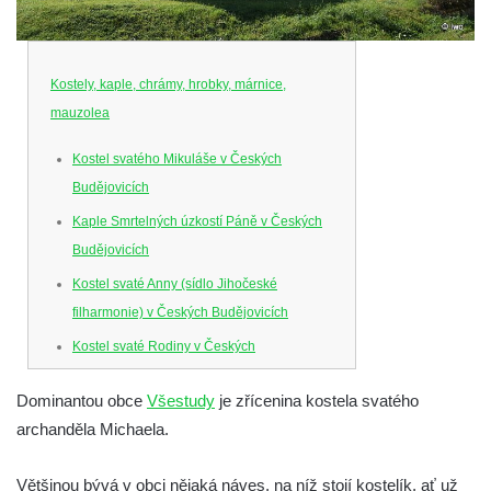
Kostely, kaple, chrámy, hrobky, márnice,
mauzolea
Kostel svatého Mikuláše v Českých
Budějovicích
Kaple Smrtelných úzkostí Páně v Českých
Budějovicích
Kostel svaté Anny (sídlo Jihočeské
filharmonie) v Českých Budějovicích
Kostel svaté Rodiny v Českých
Budějovicích
Dominantou obce
Všestudy
je zřícenina kostela svatého
Kostel Obětování Panny Marie u kláštera
archanděla Michaela.
dominikánů v Českých Budějovicích
Kostel Všech svatých v Kamenném Újezdě
Většinou bývá v obci nějaká náves, na níž stojí kostelík, ať už