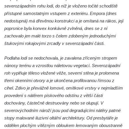
severozápadním rohu lodi, do níž je vloženo točité schodiště
Kostel svatého Františka z Assisi na
přístupné samostatným vstupem z exteriéru. Empora (dnes
Studánce
nedostupná) má dřevěnou konstrukci a je omítaná na rákos, její
Kostel svaté Kateřiny Alexandrijské
poprsnice byla konvex konkávně zvlněná, dnes se z ní
(Sienské) v Dolním Podluží
zachovalo jen malé torzo s čelem zdobeným jednoduchými
Kostel svatého Jiří v Horním Slavkově
štukovými rokajovými zrcadly v severozápadní části.
Kaple Božího Těla u kostela svatého Jiří v
Horním Slavkově
Podlaha lodi se nedochovala, je zavalena zříceným stropem
nánosy terénu a vzrostlou náletovou vegetací. Severozápadní
Kostel svatého Jana Nepomuckého ve
roh vyplňuje těleso vložené věže, severní stěna je prolomena
Hřensku
třemi okenními otvory a je ukončena profilovanou římsou z
Hřbitovní kaple Ignaze Clara ve Hřensku
cihel. Zdivo je převážně lomové, omítkové vrstvy v nejmladším
Kostel Nanebevzetí Panny Marie v Novém
provedení s nátěrem pískového odstínu z větší části
Boru
dochovány, částečně destruovány nebo se olupují. V
Výklenková kaple v severní části Petrovic
severovýchodním nároží jsou pod degradujícími nátěry patrné
Evangelický kostel v Česká Kamenici
stopy malované iluzivní oltářní architektury. Od presbytáře je
oddělen plochým vítězným obloukem lemovaným oboustranně
Kaple Nejsvětější Trojice v Nové Vsi (Ústí