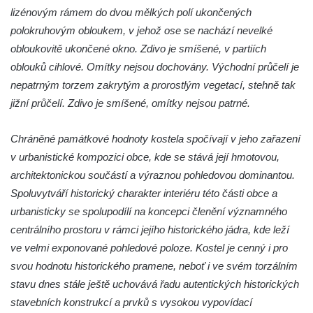
Kostel svatého Jakuba Staršího v České
lizénovým rámem do dvou mělkých polí ukončených
Kamenici
polokruhovým obloukem, v jehož ose se nachází nevelké
Kaple Panny Marie v ulici Na Skalce ve
obloukovitě ukončené okno. Zdivo je smíšené, v partiích
Cvikově
oblouků cihlové. Omítky nejsou dochovány. Východní průčelí je
Kaple na návsi v Brozánkách
nepatrným torzem zakrytým a prorostlým vegetací, stehně tak
jižní průčelí. Zdivo je smíšené, omítky nejsou patrné.
Kaple Nejsvětější Trojice v centru Hořína
Hrobka Lobkowiczů na hřbitově v Hoříně
Chráněné památkové hodnoty kostela spočívají v jeho zařazení
Výklenková kaple v jižní části Hořína
v urbanistické kompozici obce, kde se stává její hmotovou,
Výklenková kaple na domě Vodárenská čp.
architektonickou součástí a výraznou pohledovou dominantou.
271/1 v Mělníku
Spoluvytváří historický charakter interiéru této části obce a
Kaple svatého Antonína v Nové Vsi-
urbanisticky se spolupodílí na koncepci členění významného
Teplicích
centrálního prostoru v rámci jejího historického jádra, kde leží
ve velmi exponované pohledové poloze. Kostel je cenný i pro
Kaple svatých Petra a Pavla v Kladrubech u
svou hodnotu historického pramene, neboť i ve svém torzálním
Teplic
stavu dnes stále ještě uchovává řadu autentických historických
Kaple svatého Jana Nepomuckého ve
stavebních konstrukcí a prvků s vysokou vypovídací
Štěrbině