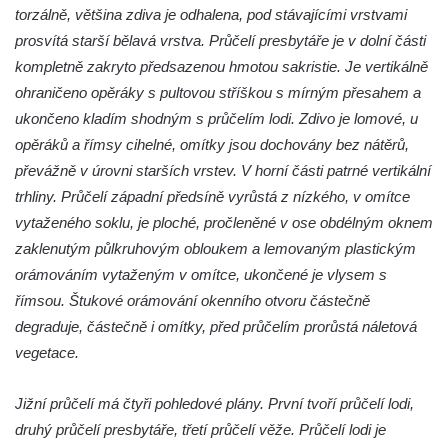
Kostel svatého Floriána v Podbradci
torzálně, většina zdiva je odhalena, pod stávajícími vrstvami
prosvítá starší bělavá vrstva. Průčelí presbytáře je v dolní části
Kaple na západním okraji Ředhoště
kompletně zakryto předsazenou hmotou sakristie. Je vertikálně
Kostel svatého Jiljí v Ředhošti
ohraničeno opěráky s pultovou stříškou s mírným přesahem a
Kaple severně od Ředhoště
ukončeno kladím shodným s průčelím lodi. Zdivo je lomové, u
Kostel Nanebevzetí Panny Marie v Horním
opěráků a římsy cihelné, omítky jsou dochovány bez nátěrů,
Jiřetíně
převážně v úrovni starších vrstev. V horní části patrné vertikální
Kostel Nanebevzetí Panny Marie v
trhliny. Průčelí západní předsíně vyrůstá z nízkého, v omítce
Postoloprtech
vytaženého soklu, je ploché, pročleněné v ose obdélným oknem
Hřbitovní kaple v Postoloprtech
zaklenutým půlkruhovým obloukem a lemovaným plastickým
orámováním vytaženým v omítce, ukončené je vlysem s
Kostel svatého Jana Evangelisty v Malém
římsou. Štukové orámování okenního otvoru částečně
Březně
degraduje, částečně i omítky, před průčelím prorůstá náletová
Kaple svatého Antonína Paduánského na
vegetace.
návsi ve Vysokém Březně
Bývalá kaple svatých Jana a Pavla v
Jižní průčelí má čtyři pohledové plány. První tvoří průčelí lodi,
Nemilkově
druhý průčelí presbytáře, třetí průčelí věže. Průčelí lodi je