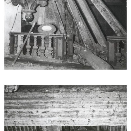
Kostel Panny Marie Pomocné s Ivanitskou
poustevnou v Teplicích nad Metují
Hřbitovní kaple/márnice na hřbitově v
Teplicích nad Metují
Kostel svatého Vavřince v Teplicích nad
Metují
Hrobová kaple Johanna Nitsche na
hřbitově na Vlčí Hoře
Kaple Panny Marie Karmelské na Vlčí Hoře
Kostel svatého Bartoloměje v Teplicích
Kostel svatého Jana Křtitele na Zámeckém
náměstí v Teplicích
Chrám Povýšení svatého Kříže na
Zámeckém náměstí v Teplicích
Výklenková kaple u vodojemu v severní
části Kozel