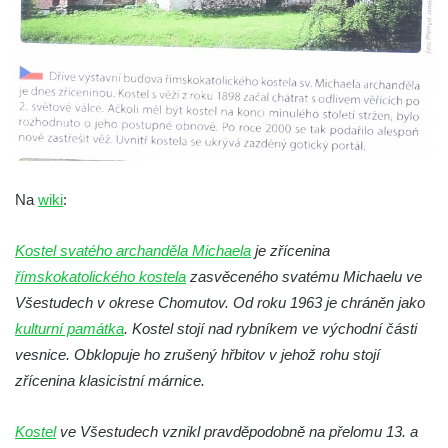
Pilát
Křížová cesta Římov – XIV. kaple – U
Kaifáše (U Děvečky)
Křížová cesta Římov – XIII. kaple – U
Annáše (U Kaifáše)
Křížová cesta Římov – XII. kaple – Vodní
brána
Na
wiki
:
Křížová cesta Římov – XI. kaple – Ježíš
haněn a tupen
Kostel svatého archanděla Michaela
je zřícenina
Křížová cesta Římov – X. kaple – U
římskokatolického kostela
zasvěceného svatému Michaelu ve
Cedronu
Všestudech v okrese Chomutov. Od roku 1963 je chráněn jako
Křížová cesta Římov – IX. kaple – U
kulturní památka
. Kostel stojí nad rybníkem ve východní části
chromého žida
vesnice. Obklopuje ho zrušený hřbitov v jehož rohu stojí
zřícenina klasicistní márnice.
Křížová cesta Římov – VIII. kaple – Kristus
svázán a ze zahrady vyhnán
Kostel
ve Všestudech vznikl pravděpodobně na přelomu 13. a
Křížová cesta Římov – VII. kaple – Políbení