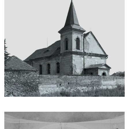
Kaple Olivetské hory pod věží kostela
svatého Michaela Archanděla v Bochově
Mildeova kaple pod Ortelem
Kostel Zvěstování Panny Marie v Duchcově
Výklenková kaple v Teplické ulici u stadionu
v Duchcově
Evangelický kostel v Duchcově
Kostel svatých Petra a Pavla v Jeníkově
Kaple svaté Anny v Jeníkově
Kaple Panny Marie v Lahošti
Kaple svatého Jana Nepomuckého v
Lahošti
Kostel svatého Mikuláše v Mikulášovicích
Kaple Tří otců v Mikulášovicích
Kaple Matky Boží v Mikulášovicích