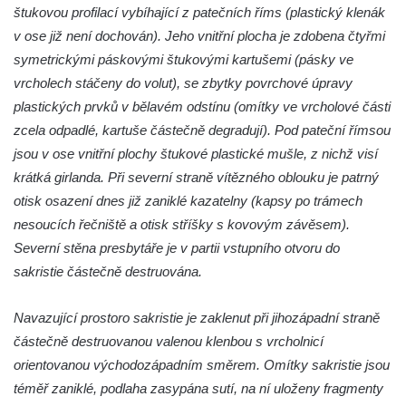
štukovou profilací vybíhající z patečních říms (plastický klenák
nad Labem)
v ose již není dochován). Jeho vnitřní plocha je zdobena čtyřmi
Kaple svaté Anny v Brné
symetrickými páskovými štukovými kartušemi (pásky ve
Kaple svatého Jana Nepomuckého před
vrcholech stáčeny do volut), se zbytky povrchové úpravy
zámkem v Protivíně
plastických prvků v bělavém odstínu (omítky ve vrcholové části
Kaple Panny Marie v Mírové ulici v Protivíně
zcela odpadlé, kartuše částečně degradují). Pod pateční římsou
Kaple svatého Rocha v Ohradě u Hluboké
jsou v ose vnitřní plochy štukové plastické mušle, z nichž visí
nad Vltavou
krátká girlanda. Při severní straně vítězného oblouku je patrný
Kostel svaté Kateřiny Alexandrijské ve
otisk osazení dnes již zaniklé kazatelny (kapsy po trámech
Stráži nad Nisou
nesoucích řečniště a otisk stříšky s kovovým závěsem).
Severní stěna presbytáře je v partii vstupního otvoru do
Kostel svatého Martina v Tursku
sakristie částečně destruována.
Kaple svatých Jana a Pavla v Knínicích
Kaple Panny Marie u bývalého zámku
Navazující prostoro sakristie je zaklenut při jihozápadní straně
Ledebour
částečně destruovanou valenou klenbou s vrcholnicí
Kaple svatého Michaela v Kozinci
orientovanou východozápadním směrem. Omítky sakristie jsou
Kostel Narození Panny Marie v Holubici
téměř zaniklé, podlaha zasypána sutí, na ní uloženy fragmenty