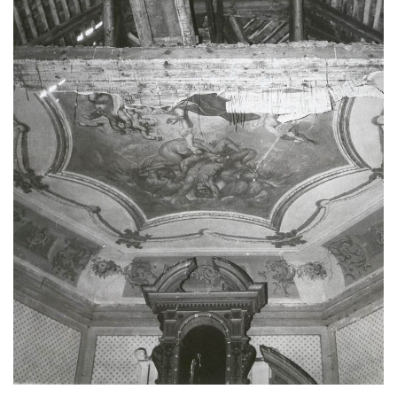
Kaple u kostela svatého Jakuba Většího
(Staršího) u Lahovic
Kostel svatého Jakuba Většího (Staršího) u
Lahovic
Kostel svatých Petra a Pavla v Želkovicích
Kaple Panny Marie Bolestné v Benešově
nad Ploučnicí
Kostel Narození Panny Marie v Benešově
nad Ploučnicí
Hrobová kaple Mattauschů na hřbitově v
Benešově nad Ploučnicí
Kostel svaté Anny v Tisé
Hrobka rodiny Rohn na hřbitově v
Šumburku nad Desnou – Tanvaldu
Hřbitovní kaple v Šumburku nad Desnou –