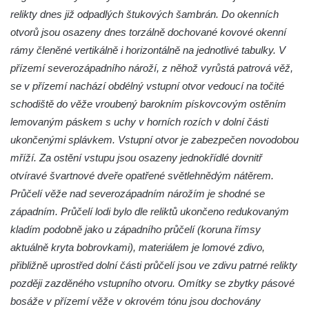
Kostel svatého Václava v Srbské Kamenici
relikty dnes již odpadlých štukových šambrán. Do okenních
Kostel svatého Kryštofa v Kryštofově Údolí
otvorů jsou osazeny dnes torzálně dochované kovové okenní
rámy členěné vertikálně i horizontálně na jednotlivé tabulky. V
Hrobka rodiny Havlovy na hřbitově v
přízemí severozápadního nároží, z něhož vyrůstá patrová věž,
Chloumku v Mělníku
se v přízemí nachází obdélný vstupní otvor vedoucí na točité
Kostel Nejsvětější Trojice na hřbitově v
schodiště do věže vroubený barokním pískovcovým ostěním
Chloumku v Mělníku
lemovaným páskem s uchy v horních rozích v dolní části
Kaple svatého Jana Nepomuckého na
ukončenými splávkem. Vstupní otvor je zabezpečen novodobou
Chloumečku v Mělníku
mříží. Za ostění vstupu jsou osazeny jednokřídlé dovnitř
Hřbitovní kaple v Trávníku
otvíravé švartnové dveře opatřené světlehnědým nátěrem.
Hřbitovní kaple ve Svoru
Průčelí věže nad severozápadním nárožím je shodné se
západním. Průčelí lodi bylo dle reliktů ukončeno redukovaným
Kaple na rozcestí v jižní části Budyně nad
kladím podobně jako u západního průčelí (koruna římsy
Ohří
aktuálně kryta bobrovkami), materiálem je lomové zdivo,
Kaple v centru Roudníčku
přibližně uprostřed dolní části průčelí jsou ve zdivu patrné relikty
Kaple u domu čp. 51 v Roudníčku
později zazděného vstupního otvoru. Omítky se zbytky pásové
Kaple v Brníkově
bosáže v přízemí věže v okrovém tónu jsou dochovány