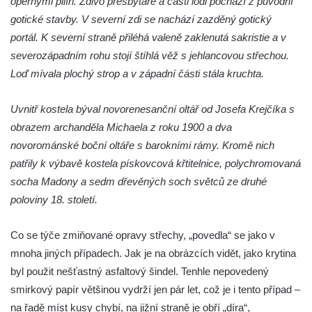
opěrnými pilíři. Zdivo presbytáře a části lodi pochází z původní
Kaple mezi Dolním Třebonínem a Horním
gotické stavby. V severní zdi se nachází zazděný gotický
Třebonínem
portál. K severní straně přiléhá valeně zaklenutá sakristie a v
Kaple v severní části Dolního Třebonína
severozápadním rohu stojí štíhlá věž s jehlancovou střechou.
Márnice na hřbitově v Rybniště
Loď mívala plochý strop a v západní části stála kruchta.
Kaple u kostela svatého Jiljí v Lužci nad
Vltavou
Uvnitř kostela býval novorenesanční oltář od Josefa Krejčíka s
obrazem archanděla Michaela z roku 1900 a dva
Kostel svatého Jiljí v Lužci nad Vltavou
novorománské boční oltáře s barokními rámy. Kromě nich
Kaple Božího těla na hřbitově v Hostíně u
patřily k výbavě kostela pískovcová křtitelnice, polychromovaná
Vojkovic
socha Madony a sedm dřevěných soch světců ze druhé
Kostel Nanebevzetí Panny Marie v Hostíně
poloviny 18. století.
u Vojkovic
Kaple svatého Bartoloměje v Bukolu
Co se týče zmiňované opravy střechy, „povedla“ se jako v
Hřbitovní kaple na hřbitově v Lužci nad
mnoha jiných případech. Jak je na obrázcích vidět, jako krytina
Vltavou
byl použit nešťastný asfaltový šindel. Tenhle nepovedený
smirkový papír většinou vydrží jen pár let, což je i tento případ –
Márnice na hřbitově v Lužci nad Vltavou
na řadě míst kusy chybí, na jižní straně je obří „díra“,
Márnice na hřbitově v Hrobčicích