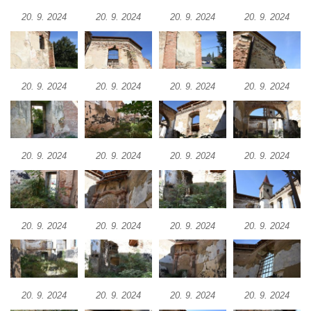
Evangelický kostel (Centrum setkávání) v
20. 9. 2024
20. 9. 2024
20. 9. 2024
20. 9. 2024
Dolní Poustevně
Kostel Nanebevstupení Páně na hřbitově v
Mikulášovicích
Kostel Nanebevzetí Panny Marie na Velkém
20. 9. 2024
20. 9. 2024
20. 9. 2024
20. 9. 2024
náměstí v Hradci Králové
Kaple svatého Klimenta u Bílé věže v
Hradci Králové
20. 9. 2024
20. 9. 2024
20. 9. 2024
20. 9. 2024
Katedrální kostel Svatého Ducha na Velkém
náměstí v Hradci Králové
Kostel svatých Petra a Pavla v Mimoni
Kaple na návsi v Radosticích
20. 9. 2024
20. 9. 2024
20. 9. 2024
20. 9. 2024
Kaple na návsi v Borči
Výklenková kaple nad studánkou v Režném
Újezdě
20. 9. 2024
20. 9. 2024
20. 9. 2024
20. 9. 2024
Kaple v Režném Újezdě