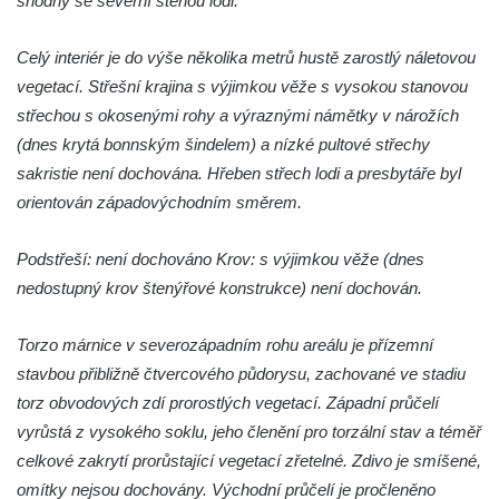
shodný se severní stěnou lodi.
Mlazicích
Celý interiér je do výše několika metrů hustě zarostlý náletovou
Kaple svatého Jana Nepomuckého ve
vegetací. Střešní krajina s výjimkou věže s vysokou stanovou
Vehlovicích
střechou s okosenými rohy a výraznými námětky v nárožích
Skalní kaple Navštívení Panny Marie v
(dnes krytá bonnským šindelem) a nízké pultové střechy
Dolní Chřibské
sakristie není dochována. Hřeben střech lodi a presbytáře byl
Kostel svaté Máří Magdaleny v Mařenicích
orientován západovýchodním směrem.
Skalní kaple svatého Antonína v Antonínově
údolí u Mařenic
Podstřeší: není dochováno Krov: s výjimkou věže (dnes
Skalní kaple nad Hamerským potokem v
nedostupný krov štenýřové konstrukce) není dochován.
Antonínově údolí u Mařenic
Torzo márnice v severozápadním rohu areálu je přízemní
Kostel svatých Petra a Pavla v Horním
stavbou přibližně čtvercového půdorysu, zachované ve stadiu
Prysku
torz obvodových zdí prorostlých vegetací. Západní průčelí
Skalní kaple v zahradě domu čp. 48 za
vyrůstá z vysokého soklu, jeho členění pro torzální stav a téměř
kostelem svatých Petra a Pavla v Horním
celkové zakrytí prorůstající vegetací zřetelné. Zdivo je smíšené,
Prysku
omítky nejsou dochovány. Východní průčelí je pročleněno