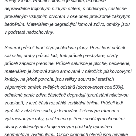
trhliny v kladí. Průčelí sakristie je hladké, ukončené
Všestudech
nepravidelně trojbokým nízkým štítem, s obdélným, částečně
provaleným vstupním otvorem v ose dnes provizorně zakrytým
Kostel svatého Václava ve Strupčicích
bedněním. Materiálem je degradující lomové zdivo, omítky jsou
Kaple v Michalovicích
v podstatě nedochovány.
Kostel svatého Mikuláše ve Velkých
Žernosekách
Severní průčelí tvoří čtyři pohledové plány. První tvoří průčelí
Kaple svatého Urbana ve Velkých
sakristie, druhý průčelí lodi, třetí průčelí presbytáře, čtvrtý
Žernosekách
průčelí západní předsíně. Průčelí sakristie je ploché, nečleněné,
Kaple svatého Huberta u hradiště Hrádek u
materiálem je lomové zdivo armované v nárožích pískovcovými
Libochovan
kvádry, na jehož povrchu jsou relikty souvrství starších
vápenných omítek světlých odstínů (dochovanost cca 50%),
Kostel Narození Panny Marie v
odhalené partie zdiva částečně degradují (prorůstání náletovou
Libochovanech
vegetací), v levé části rozsáhlá vertikální trhlina. Průčelí lodi
Márnice u kostel svatého Jana
vyrůstá z nízkého soklu, je lemováno lizénovým rámem s
Nepomuckého ve Starých Křečanech
vykrajovanými rohy, pročleněno je třemi obdélnými okenními
Kostel svatého Jana Nepomuckého ve
otvory, zaklenutými zkraje rovnými překlady uprostřed
Starých Křečanech
segmentově vyklenutými. Okolo okenních otvorů jsou nevelké