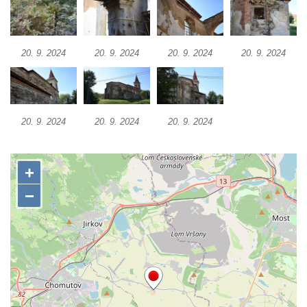
Kaple v Bílince
Kostel Čtrnácti svatých pomocníků v
Mělníku
20. 9. 2024
20. 9. 2024
20. 9. 2024
20. 9. 2024
Kaple v areálu kostela svaté Ludmily v
Mělníku
Kostel svaté Ludmily v Mělníku
20. 9. 2024
20. 9. 2024
20. 9. 2024
Evangelický kostel v Mělníku
Kostel svatého Víta v Dobřanech
Kostel svatého Mikuláše v Dobřanech
Kostel Nanebevzetí Panny Marie v
Netolicích
Kostel svatého Václava v Netolicích
Kostel svatého Vavřince v Pištíně
Kostel svatého Václava ve Zlivi
Kostel svatého Jakuba v Týně nad Vltavou