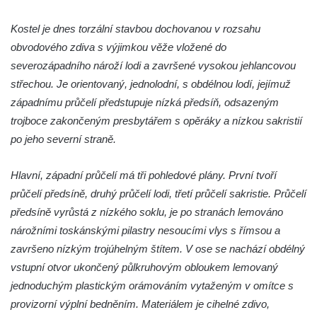
Kostel svatého Vendelína v Perštejně
Kostel je dnes torzální stavbou dochovanou v rozsahu
Kostel Nejsvětější Trojice v Klášterci nad
obvodového zdiva s výjimkou věže vložené do
Ohří
severozápadního nároží lodi a završené vysokou jehlancovou
střechou. Je orientovaný, jednolodní, s obdélnou lodí, jejímuž
Evangelická modlitebna u autobusového
západnímu průčelí předstupuje nízká předsíň, odsazeným
nádraží v Dubé
trojboce zakončeným presbytářem s opěráky a nízkou sakristií
Hřbitovní kaple ve Velkém Šenově
po jeho severní straně.
Kaple svaté Apolónie v Cítolibech
Kostel svatého Jakuba Většího v Cítolibech
Hlavní, západní průčelí má tři pohledové plány. První tvoří
Márnice na hřbitově v Chlumčanech
průčelí předsíně, druhý průčelí lodi, třetí průčelí sakristie. Průčelí
předsíně vyrůstá z nízkého soklu, je po stranách lemováno
Kostel svatého Klementa ve Chlumčanech
nárožními toskánskými pilastry nesoucími vlys s římsou a
Kaple svatého Václava ve Vlčí
završeno nízkým trojúhelným štítem. V ose se nachází obdélný
Kaple svatého Floriána ve Veltěži
vstupní otvor ukončený půlkruhovým obloukem lemovaný
Kaple západně od Veltěž u silnice do
jednoduchým plastickým orámováním vytaženým v omítce s
Černčic
provizorní výplní bedněním. Materiálem je cihelné zdivo,