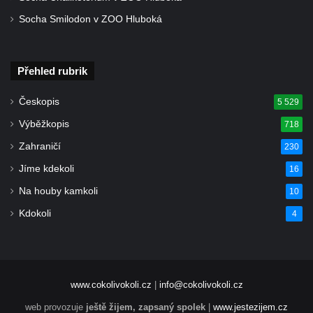
Kaple Panny Marie Růžencové na návsi v
Socha Smilodon v ZOO Hluboká
Konětopech
Výklenková kaple u silnice jižně od Hřivic
Kostel svatého Jakuba ve Hřivicích
Přehled rubrik
Kaple svatého Vavřince na návsi v
Českopis
5 529
Touchovicích
Výběžkopis
Kaple u polní cesty východně od zámku v
718
Jimlíně
Zahraničí
230
Kaple svatého Rocha na zvířecím hřbitově v
Jíme kdekoli
16
Jimlíně
Na houby kamkoli
10
Kaple v zahradě domu čp. 55 v Jimlíně
Kdokoli
4
Kaple svatého Josefa v Jimlíně
Márnice na hřbitově v Opočně u Loun
Kostel Nanebevzetí Panny Marie v Opočně
www.cokolivokoli.cz
|
info@cokolivokoli.cz
Kostel svaté Barbory v Otvicích
web provozuje
ještě žijem, zapsaný spolek
|
www.jestezijem.cz
Kostel svatého archanděla Michaela ve