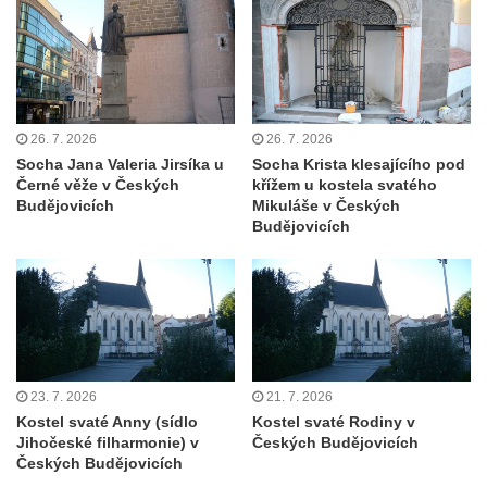
Kaple u kostela svatého Jakuba Většího
(Staršího) u Lahovic
Kostel svatého Jakuba Většího (Staršího) u
Lahovic
26. 7. 2026
26. 7. 2026
Kostel svatých Petra a Pavla v Želkovicích
Socha Jana Valeria Jirsíka u
Socha Krista klesajícího pod
Černé věže v Českých
křížem u kostela svatého
Kaple Panny Marie Bolestné v Benešově
Budějovicích
Mikuláše v Českých
nad Ploučnicí
Budějovicích
Kostel Narození Panny Marie v Benešově
nad Ploučnicí
Hrobová kaple Mattauschů na hřbitově v
Benešově nad Ploučnicí
Kostel svaté Anny v Tisé
23. 7. 2026
21. 7. 2026
Hrobka rodiny Rohn na hřbitově v
Kostel svaté Anny (sídlo
Kostel svaté Rodiny v
Šumburku nad Desnou – Tanvaldu
Jihočeské filharmonie) v
Českých Budějovicích
Českých Budějovicích
Hřbitovní kaple v Šumburku nad Desnou –