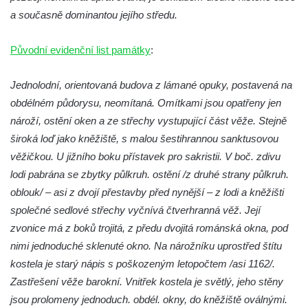
Jidášovo
a současně dominantou jejího středu.
Křížová cesta Římov – VI. kaple – Olivetská
Původní evidenční list památky
:
hora (Getsemanská zahrada)
Křížová cesta Římov – V. kaple – Smutná
Jednolodní, orientovaná budova z lámané opuky, postavená na
duše
obdélném půdorysu, neomítaná. Omítkami jsou opatřeny jen
Křížová cesta Římov – IV. kaple – Pustá ves
nároží, ostění oken a ze střechy vystupující část věže. Stejně
Křížová cesta Římov – III. kaple – Stádní
široká loď jako kněžiště, s malou šestihrannou sanktusovou
brána
věžičkou. U jižního boku přístavek pro sakristii. V boč. zdivu
Křížová cesta Římov – II. kaple – Poslední
lodi pabrána se zbytky půlkruh. ostění /z druhé strany půlkruh.
večeře Páně
oblouk/ – asi z dvojí přestavby před nynější – z lodi a kněžišti
společné sedlové střechy vyčnívá čtverhranná věž. Její
Křížová cesta Římov – I. kaple – Loučení
zvonice má z boků trojitá, z předu dvojitá románská okna, pod
Ježíše s Pannou Marií
nimi jednoduché sklenuté okno. Na nárožníku uprostřed štítu
Márnice na hřbitově v Římově
kostela je starý nápis s poškozeným letopočtem /asi 1162/.
Kaple v Horním Třeboníně
Zastřešení věže barokní. Vnitřek kostela je světlý, jeho stěny
Kaple Panny Marie v Horním Třeboníně
jsou prolomeny jednoduch. obdél. okny, do kněžiště oválnými.