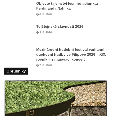
Kaple Getsemanské zahrady na křížové
Objevte tajemství lesního adjunkta
cestě na Křížovém vrchu ve Frýdlantu
Ferdinanda Náhlíka
6. 8. 2026
Kaple Božího hrobu na Křížové cestě na
Křížovém vrchu ve Frýdlantu
Tolštejnské slavnosti 2026
Poustevna na Křížové cestě na Křížovém
3. 8. 2026
vrchu ve Frýdlantu
Kostel svatého Jakuba Většího v Sokolově
Mezinárodní hudební festival varhanní
Kostel Nanebevzetí Panny Marie ve
duchovní hudby ve Filipově 2026 – XIX.
ročník – zahajovací koncert
Slunečné
2. 8. 2026
Kostel Jména Panny Marie v Sepekově
Obrubniky
Kostel svatých Petra a Pavla v Růžové
Kaple Stětí svatého Jana Křtitele v
Rumburku
Bývalá synagoga v Milevsku
Kostel svaté Kateřiny Alexandrijské v
Krásně