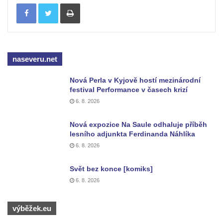
Tisknout
Kaple Andělů strážných (Fürleova kaple) v
Mikulášovicích
Balzerova kaple v Mikulášovicích
Kostel svatého Václava ve Šluknově
naseveru.net
Kostel svatého Mikuláše v Třebušíně
Klášterní kostel svatého Františka z Assisi v
Nová Perla v Kyjově hostí mezinárodní
festival Performance v časech krizí
Zákupech
6. 8. 2026
Kaple svatého Josefa u Zákup
Kostel svatých Fabiána a Šebestiána v
Nová expozice Na Saule odhaluje příběh
lesního adjunkta Ferdinanda Náhlíka
Zákupech
6. 8. 2026
Kostel svatého Havla v Kuřívodech
Kaple Krista v žaláři u kostela Nalezení
Svět bez konce [komiks]
svatého Kříže ve Frýdlantu
6. 8. 2026
Kostel Nalezení svatého Kříže ve Frýdlantu
výběžek.eu
Kostel Krista Spasitele ve Frýdlantu