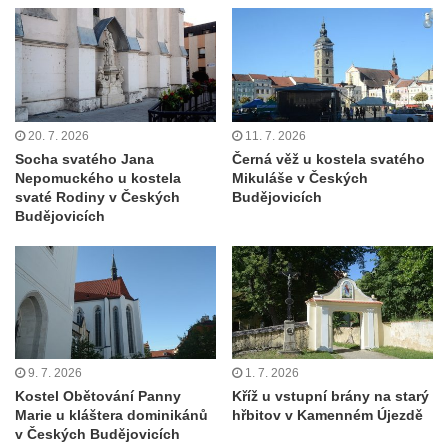
Tanvaldu
Kostel svatého Františka z Assisi v Tanvaldu
Riedlova hrobka v Desné
Kaple svaté Alžběty Durynské v Dolních
Křečanech
20. 7. 2026
11. 7. 2026
Socha svatého Jana
Černá věž u kostela svatého
Márnice nového hřbitova ve Starých
Nepomuckého u kostela
Mikuláše v Českých
Křečanech
svaté Rodiny v Českých
Budějovicích
Budějovicích
Bývalá márnice u hřbitova v Dubé
Kostel Nalezení svatého Kříže v Dubé
Kostel Nanebevzetí Panny Marie v
Úněticích
Kostel svatého Klementa v Levém Hradci
Kostel Wang (Karpacz – Bierutowice,
9. 7. 2026
1. 7. 2026
Polsko)
Kostel Obětování Panny
Kříž u vstupní brány na starý
Marie u kláštera dominikánů
hřbitov v Kamenném Újezdě
Skalní kaple Nejsvětější Trojice u Česká
v Českých Budějovicích
Kamenice