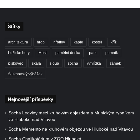
Kostel svatého Vendelína v Perštejně
Kostel Nejsvětější Trojice v Klášterci nad
Štítky
Ohří
Evangelická modlitebna u autobusového
architektura
hrob
hřbitov
kaple
kostel
kříž
nádraží v Dubé
Lužické hory
Most
pamětní deska
park
pomník
Hřbitovní kaple ve Velkém Šenově
pískovec
skála
sloup
socha
vyhlídka
zámek
Kaple svaté Apolónie v Cítolibech
Šluknovský výběžek
Kostel svatého Jakuba Většího v Cítolibech
Márnice na hřbitově v Chlumčanech
Kostel svatého Klementa ve Chlumčanech
Nejnovější příspěvky
Kaple svatého Václava ve Vlčí
Socha Ledviny mezi kruhovým objezdem a Munickým rybníkem
Kaple svatého Floriána ve Veltěži
ve Hluboké nad Vltavou
Kaple západně od Veltěž u silnice do
Socha Memento na kruhovém objezdu ve Hluboké nad Vltavou
Černčic
Socha Chalikotérium v ZOO Hluboká