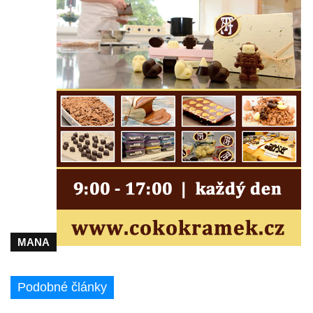
Kostel Panny Marie Pomocné s Ivanitskou
poustevnou v Teplicích nad Metují
Hřbitovní kaple/márnice na hřbitově v
Teplicích nad Metují
Kostel svatého Vavřince v Teplicích nad
Metují
Hrobová kaple Johanna Nitsche na
hřbitově na Vlčí Hoře
Kaple Panny Marie Karmelské na Vlčí Hoře
Kostel svatého Bartoloměje v Teplicích
Kostel svatého Jana Křtitele na Zámeckém
náměstí v Teplicích
MANA
Chrám Povýšení svatého Kříže na
Zámeckém náměstí v Teplicích
Podobné články
Výklenková kaple u vodojemu v severní
části Kozel