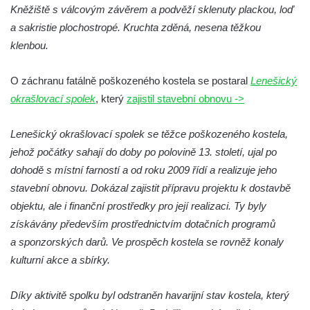
Kaple mezi Dolním Třebonínem a Horním
Kněžiště s válcovým závěrem a podvěží sklenuty plackou, loď
Třebonínem
a sakristie plochostropé. Kruchta zděná, nesena těžkou
klenbou.
Kaple v severní části Dolního Třebonína
Márnice na hřbitově v Rybniště
O záchranu fatálně poškozeného kostela se postaral
Lenešický
Kaple u kostela svatého Jiljí v Lužci nad
okrašlovací spolek
, který
zajistil stavební obnovu ->
Vltavou
Kostel svatého Jiljí v Lužci nad Vltavou
Lenešický okrašlovací spolek se těžce poškozeného kostela,
Kaple Božího těla na hřbitově v Hostíně u
jehož počátky sahají do doby po polovině 13. století, ujal po
Vojkovic
dohodě s místní farností a od roku 2009 řídí a realizuje jeho
stavební obnovu. Dokázal zajistit přípravu projektu k dostavbě
Kostel Nanebevzetí Panny Marie v Hostíně
objektu, ale i finanční prostředky pro její realizaci. Ty byly
u Vojkovic
získávány především prostřednictvím dotačních programů
Kaple svatého Bartoloměje v Bukolu
a sponzorských darů. Ve prospěch kostela se rovněž konaly
Hřbitovní kaple na hřbitově v Lužci nad
kulturní akce a sbírky.
Vltavou
Márnice na hřbitově v Lužci nad Vltavou
Díky aktivitě spolku byl odstraněn havarijní stav kostela, který
Márnice na hřbitově v Hrobčicích