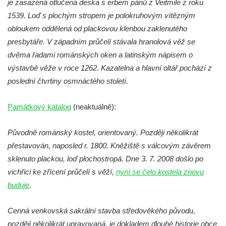
je zasazená otlučená deska s erbem pánů z Veitmile z roku
Pilát
1539. Loď s plochým stropem je polokruhovým vítězným
Křížová cesta Římov – XIV. kaple – U
obloukem oddělená od plackovou klenbou zaklenutého
Kaifáše (U Děvečky)
presbytáře. V západním průčelí stávala hranolová věž se
Křížová cesta Římov – XIII. kaple – U
dvěma řadami románských oken a latinským nápisem o
Annáše (U Kaifáše)
výstavbě věže v roce 1262. Kazatelna a hlavní oltář pochází z
Křížová cesta Římov – XII. kaple – Vodní
poslední čtvrtiny osmnáctého století.
brána
Památkový katalog
Křížová cesta Římov – XI. kaple – Ježíš
(neaktuálně):
haněn a tupen
Původně románský kostel, orientovaný. Později několikrát
Křížová cesta Římov – X. kaple – U
přestavován, naposled r. 1800. Kněžiště s válcovým závěrem
Cedronu
sklenuto plackou, loď plochostropá. Dne 3. 7. 2008 došlo po
Křížová cesta Římov – IX. kaple – U
vichřici ke zřícení průčelí s věží,
nyní se čelo kostela znovu
chromého žida
buduje
.
Křížová cesta Římov – VIII. kaple – Kristus
svázán a ze zahrady vyhnán
Cenná venkovská sakrální stavba středověkého původu,
Křížová cesta Římov – VII. kaple – Políbení
později několikrát upravovaná, je dokladem dlouhé historie obce