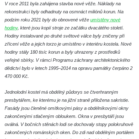
Křížová cesta Římov – XXII. kaple – Šimon
V roce 2011 byla zahájena stavba nové věže. Náklady na
Cyrénský pomáhá Ježíši nést kříž
rekonstrukci byly odhadnuty na osmnáct miliónů korun. Na
podzim roku 2021 byly do obnovené věže
Křížová cesta Římov – XXI. kaple –
umístěny nové
hodiny
, které jsou kopií stroje ze začátku dvacátého století.
Popravní brána
Hodiny instalované po druhé světové válce byly zničeny při
Křížová cesta Římov – XX. kaple – Svatá
zřícení věže a jejich torzo je umístěno v interiéru kostela. Nové
Veronika potkává Ježíše a utírá mu do své
hodiny stály 180 tisíc korun a byly uhrazeny z prostředků
roušky pot z tváře
veřejné sbírky. V rámci Programu záchrany architektonického
Křížová cesta Římov – XIX. kaple – Kristus
dědictví bylo v letech 1995–2014 na opravu památky čerpáno 2
kříž nesoucí potkává Pannu Marii
470 000 Kč.
Křížová cesta Římov – XVIII. kaple – Na
Ježíše vložen kříž
Jednolodní kostel má obdélný půdorys se čtverhranným
Křížová cesta Římov – XVII. kaple – Velký
presbytářem, ke kterému je na jižní straně přiložena sakristie.
Pilát
Fasády jsou členěné omítkovými pásy a obdélníkovými okny
zakončenými stlačeným obloukem. Okna v presbytáři jsou
Křížová cesta Římov – XVI. kaple – U
oválná. V bočních stěnách lodi se dochovaly stopy polokruhově
Herodesa
zakončených románských oken. Do zdi nad obdélným portálem
Křížová cesta Římov – XV. kaple – Malý