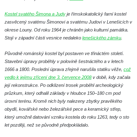
Kaple na křižovatce ulic Budějovická a
Dělnická v Kamenném Újezdě
Kostel svatého Šimona a Judy
je římskokatolický farní kostel
zasvěcený svatému Šimonovi a svatému Judovi v Lenešicích v
Bývalý kostel svatých Filipa a Jakuba na
okrese Louny. Od roku 1964 je chráněn jako kulturní památka.
náměstí J. V. Kamarýta ve Velešíně
Stojí v západní části vesnice nedaleko
lenešického zámku
.
Kaple na hřbitově ve Velešíně
Márnice na hřbitově ve Velešíně
Původně románský kostel byl postaven ve třináctém století.
Kostel svatého Václava ve Velešíně
Stavební úpravy proběhly v polovině šestnáctého a v letech
Poutní areál Římov
1666 a 1800. Poslední úprava zřejmě narušila statiku věže,
což
vedlo k jejímu zřícení dne 3. července 2008
Kostel svatého Ducha v poutním areálu
v době, kdy začala
její rekonstrukce. Po odklizení trosek proběhl archeologický
Římov
průzkum, který odhalil základy v hloubce 150–180 cm pod
Křížová cesta Římov – XXV. kaple – Boží
úrovní terénu. Kromě nich byly nalezeny zbytky pravěkého
hrob
obydlí, kovářské nebo železářské pece a keramický střep,
Křížová cesta Římov – XXIV. kaple – Pieta
který umožnil datování vzniku kostela do roku 1263, tedy o sto
Křížová cesta Římov – XXIII. kaple –
let později, než se původně předpokládalo.
Kalvárie