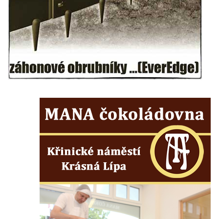
Kostel Božího Těla v Kraslicích
Kostel svaté Maří Magdalény v Karlových
Varech
Kaple Panny Marie pod hradem Přimda
Kaple Panny Marie v Kunčicích nad Labem
Hrobová kaple na hřbitově v Rychnově u
Jablonce nad Nisou
Márnice/hřbitovní kaple na hřbitově v
Rychnově u Jablonce nad Nisou
Výklenková kaple u rozcestí u domu čp. 42
v Krásné u Pěnčína
Márnice na hřbitově v Krásné u Pěnčína
Výklenková kaple naproti domu čp. 34 v
Krásné u Pěnčína
Kostel svatého Josefa v Krásné u Pěnčína