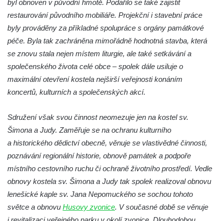
byl obnoven v původní hmotě. Podařilo se také zajistit
restaurování původního mobiliáře. Projekční i stavební práce
Kostel svatého Havla na hřbitově v
byly prováděny za příkladné spolupráce s orgány památkové
Hrobčicích
péče. Byla tak zachráněna mimořádně hodnotná stavba, která
Kaple svatého Vavřince v Mirošovicích
se znovu stala nejen místem liturgie, ale také setkávání a
Márnice na hřbitově v Račicích
společenského života celé obce – spolek dále usiluje o
Márnice na hřbitově v Dobříni
maximální otevření kostela nejširší veřejnosti konáním
Kaple v Bezděkově
koncertů, kulturních a společenských akcí.
Kaple Nejsvětější Trojice v centru Liběšic
Sdružení však svou činnost neomezuje jen na kostel sv.
Výklenková kaple na rozcestí na jižním
Šimona a Judy. Zaměřuje se na ochranu kulturního
okraji Liběšic
a historického dědictví obecně, věnuje se vlastivědné činnosti,
Kostel svaté Kateřiny v Chouči
poznávání regionální historie, obnově památek a podpoře
Kaple svatého Blažeje východně od Lužice
místního cestovního ruchu či ochraně životního prostředí. Vedle
Kostel svatého Augustina v Lužici
obnovy kostela sv. Šimona a Judy tak spolek realizoval obnovu
lenešické kaple sv. Jana Nepomuckého se sochou tohoto
Márnice na hřbitově v Lužici
světce a obnovu
Husovy zvonice
. V současné době se věnuje
Kostel svatého Martina v Kozlech
i revitalizaci veřejného parku v okolí zvonice. Dlouhodobou