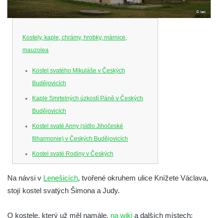
Kostely, kaple, chrámy, hrobky, márnice,
mauzolea
Kostel svatého Mikuláše v Českých
Budějovicích
Kaple Smrtelných úzkostí Páně v Českých
Budějovicích
Kostel svaté Anny (sídlo Jihočeské
filharmonie) v Českých Budějovicích
Kostel svaté Rodiny v Českých
Budějovicích
Na návsi v
Lenešicích
, tvořené okruhem ulice Knížete Václava,
Kostel Obětování Panny Marie u kláštera
stojí kostel svatých Šimona a Judy.
dominikánů v Českých Budějovicích
Kostel Všech svatých v Kamenném Újezdě
O kostele, který už měl namále,
na wiki
a dalších místech: