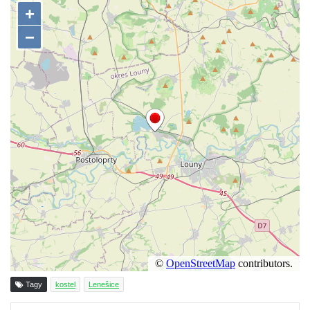
Kaple Olivetské hory pod věží kostela
svatého Michaela Archanděla v Bochově
Mildeova kaple pod Ortelem
Kostel Zvěstování Panny Marie v Duchcově
Výklenková kaple v Teplické ulici u stadionu
v Duchcově
Evangelický kostel v Duchcově
Kostel svatých Petra a Pavla v Jeníkově
Kaple svaté Anny v Jeníkově
Kaple Panny Marie v Lahošti
Kaple svatého Jana Nepomuckého v
Lahošti
Kostel svatého Mikuláše v Mikulášovicích
Kaple Tří otců v Mikulášovicích
Tagy
kostel
Lenešice
Kaple Matky Boží v Mikulášovicích