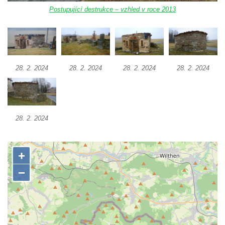
Postupující destrukce – vzhled v roce 2013
Krásně
Kostel Božího Těla v Kraslicích
Kostel svaté Maří Magdalény v Karlových
Varech
28. 2. 2024
28. 2. 2024
28. 2. 2024
28. 2. 2024
Kaple Panny Marie pod hradem Přimda
Kaple Panny Marie v Kunčicích nad Labem
Hrobová kaple na hřbitově v Rychnově u
Jablonce nad Nisou
28. 2. 2024
Márnice/hřbitovní kaple na hřbitově v
Rychnově u Jablonce nad Nisou
Výklenková kaple u rozcestí u domu čp. 42
v Krásné u Pěnčína
Márnice na hřbitově v Krásné u Pěnčína
Výklenková kaple naproti domu čp. 34 v
Krásné u Pěnčína