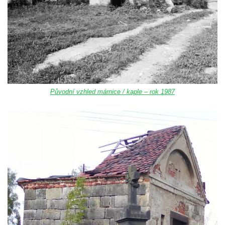
Kaple Matky Boží v Mikulášovicích
Kaple Andělů strážných (Fürleova kaple) v
Mikulášovicích
Balzerova kaple v Mikulášovicích
Kostel svatého Václava ve Šluknově
Kostel svatého Mikuláše v Třebušíně
Původní vzhled márnice / kaple – rok 1987
Klášterní kostel svatého Františka z Assisi v
Zákupech
Kaple svatého Josefa u Zákup
Kostel svatých Fabiána a Šebestiána v
Zákupech
Kostel svatého Havla v Kuřívodech
Kaple Krista v žaláři u kostela Nalezení
svatého Kříže ve Frýdlantu
Kostel Nalezení svatého Kříže ve Frýdlantu