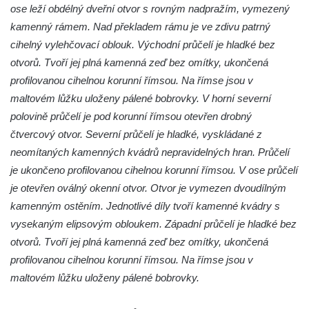
Márnice na hřbitově v Lužci nad Vltavou
ose leží obdélný dveřní otvor s rovným nadpražím, vymezený
Márnice na hřbitově v Hrobčicích
kamenný rámem. Nad překladem rámu je ve zdivu patrný
cihelný vylehčovací oblouk. Východní průčelí je hladké bez
Kostel svatého Havla na hřbitově v
otvorů. Tvoří jej plná kamenná zeď bez omítky, ukončená
Hrobčicích
profilovanou cihelnou korunní římsou. Na římse jsou v
Kaple svatého Vavřince v Mirošovicích
maltovém lůžku uloženy pálené bobrovky. V horní severní
Márnice na hřbitově v Račicích
polovině průčelí je pod korunní římsou otevřen drobný
Márnice na hřbitově v Dobříni
čtvercový otvor. Severní průčelí je hladké, vyskládané z
Kaple v Bezděkově
neomítaných kamenných kvádrů nepravidelných hran. Průčelí
je ukončeno profilovanou cihelnou korunní římsou. V ose průčelí
Kaple Nejsvětější Trojice v centru Liběšic
je otevřen oválný okenní otvor. Otvor je vymezen dvoudílným
Výklenková kaple na rozcestí na jižním
kamenným ostěním. Jednotlivé díly tvoří kamenné kvádry s
okraji Liběšic
vysekaným elipsovým obloukem. Západní průčelí je hladké bez
Kostel svaté Kateřiny v Chouči
otvorů. Tvoří jej plná kamenná zeď bez omítky, ukončená
Kaple svatého Blažeje východně od Lužice
profilovanou cihelnou korunní římsou. Na římse jsou v
Kostel svatého Augustina v Lužici
maltovém lůžku uloženy pálené bobrovky.
Márnice na hřbitově v Lužici