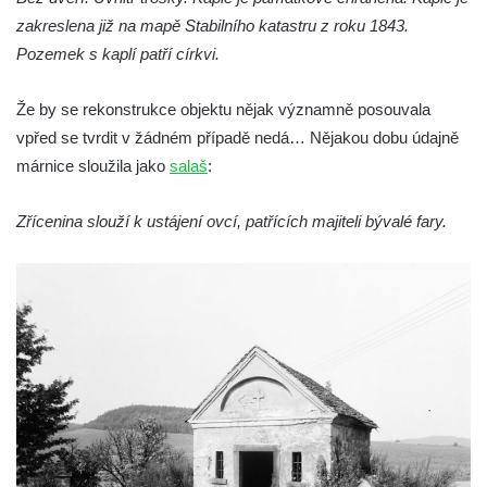
Krasíkov
zakreslena již na mapě Stabilního katastru z roku 1843.
Kaple Olivetské hory pod věží kostela
Pozemek s kaplí patří církvi.
svatého Michaela Archanděla v Bochově
Mildeova kaple pod Ortelem
Že by se rekonstrukce objektu nějak významně posouvala
vpřed se tvrdit v žádném případě nedá… Nějakou dobu údajně
Kostel Zvěstování Panny Marie v Duchcově
márnice sloužila jako
salaš
:
Výklenková kaple v Teplické ulici u stadionu
v Duchcově
Zřícenina slouží k ustájení ovcí, patřících majiteli bývalé fary.
Evangelický kostel v Duchcově
Kostel svatých Petra a Pavla v Jeníkově
Kaple svaté Anny v Jeníkově
Kaple Panny Marie v Lahošti
Kaple svatého Jana Nepomuckého v
Lahošti
Kostel svatého Mikuláše v Mikulášovicích
Kaple Tří otců v Mikulášovicích