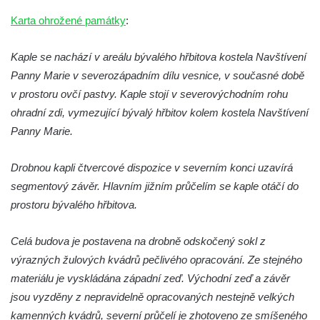
Křížová cesta Římov – VII. kaple – Políbení
Karta ohrožené památky
:
Jidášovo
Kaple se nachází v areálu bývalého hřbitova kostela Navštívení
Křížová cesta Římov – VI. kaple – Olivetská
Panny Marie v severozápadním dílu vesnice, v současné době
hora (Getsemanská zahrada)
v prostoru ovčí pastvy. Kaple stojí v severovýchodním rohu
Křížová cesta Římov – V. kaple – Smutná
ohradní zdi, vymezující bývalý hřbitov kolem kostela Navštívení
duše
Panny Marie.
Křížová cesta Římov – IV. kaple – Pustá ves
Křížová cesta Římov – III. kaple – Stádní
Drobnou kapli čtvercové dispozice v severním konci uzavírá
brána
segmentový závěr. Hlavním jižním průčelím se kaple otáčí do
Křížová cesta Římov – II. kaple – Poslední
prostoru bývalého hřbitova.
večeře Páně
Celá budova je postavena na drobně odskočený sokl z
Křížová cesta Římov – I. kaple – Loučení
výrazných žulových kvádrů pečlivého opracování. Ze stejného
Ježíše s Pannou Marií
materiálu je vyskládána západní zeď. Východní zeď a závěr
Márnice na hřbitově v Římově
jsou vyzděny z nepravidelně opracovaných nestejně velkých
Kaple v Horním Třeboníně
kamenných kvádrů, severní průčelí je zhotoveno ze smíšeného