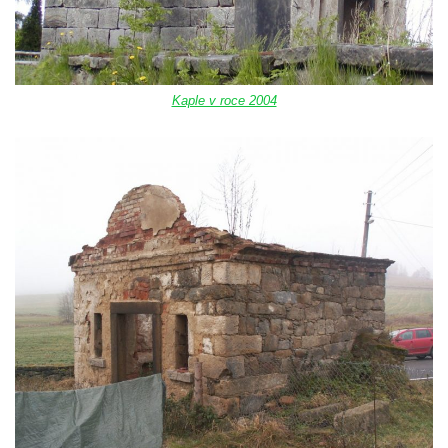
Kostel Krista Spasitele ve Frýdlantu
Kaple Getsemanské zahrady na křížové
cestě na Křížovém vrchu ve Frýdlantu
Kaple Božího hrobu na Křížové cestě na
Kaple v roce 2004
Křížovém vrchu ve Frýdlantu
Poustevna na Křížové cestě na Křížovém
vrchu ve Frýdlantu
Kostel svatého Jakuba Většího v Sokolově
Kostel Nanebevzetí Panny Marie ve
Slunečné
Kostel Jména Panny Marie v Sepekově
Kostel svatých Petra a Pavla v Růžové
Kaple Stětí svatého Jana Křtitele v
Rumburku
Bývalá synagoga v Milevsku
Kostel svaté Kateřiny Alexandrijské v