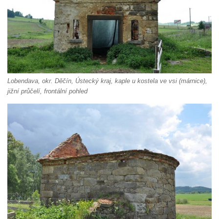
Kalvárie
Křížová cesta Římov – XXII. kaple – Šimon
Cyrénský pomáhá Ježíši nést kříž
Křížová cesta Římov – XXI. kaple –
Popravní brána
Křížová cesta Římov – XX. kaple – Svatá
Lobendava, okr. Děčín, Ústecký kraj, kaple u kostela ve vsi (márnice),
Veronika potkává Ježíše a utírá mu do své
jižní průčelí, frontální pohled
roušky pot z tváře
Křížová cesta Římov – XIX. kaple – Kristus
kříž nesoucí potkává Pannu Marii
Křížová cesta Římov – XVIII. kaple – Na
Ježíše vložen kříž
Křížová cesta Římov – XVII. kaple – Velký
Pilát
Křížová cesta Římov – XVI. kaple – U
Herodesa