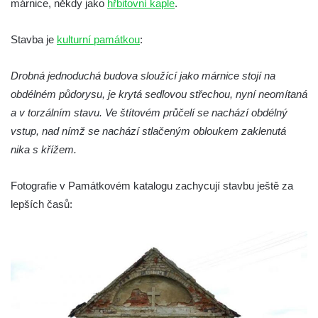
márnice, někdy jako
hřbitovní kaple
.
Kostel Všech svatých v Kamenném Újezdě
Kaple na křižovatce ulic Budějovická a
Stavba je
kulturní památkou
:
Dělnická v Kamenném Újezdě
Drobná jednoduchá budova sloužící jako márnice stojí na
Bývalý kostel svatých Filipa a Jakuba na
obdélném půdorysu, je krytá sedlovou střechou, nyní neomítaná
náměstí J. V. Kamarýta ve Velešíně
a v torzálním stavu. Ve štítovém průčelí se nachází obdélný
Kaple na hřbitově ve Velešíně
vstup, nad nímž se nachází stlačeným obloukem zaklenutá
Márnice na hřbitově ve Velešíně
nika s křížem.
Kostel svatého Václava ve Velešíně
Poutní areál Římov
Fotografie v Památkovém katalogu zachycují stavbu ještě za
lepších časů:
Kostel svatého Ducha v poutním areálu
Římov
Křížová cesta Římov – XXV. kaple – Boží
hrob
Křížová cesta Římov – XXIV. kaple – Pieta
Křížová cesta Římov – XXIII. kaple –