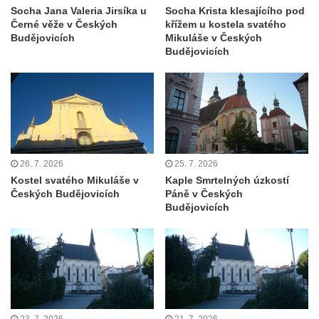
Kostel svaté Barbory v Otvicích
Socha Jana Valeria Jirsíka u
Socha Krista klesajícího pod
Černé věže v Českých
křížem u kostela svatého
Kostel svatého archanděla Michaela ve
Budějovicích
Mikuláše v Českých
Všestudech
Budějovicích
Kostel svatého Václava ve Strupčicích
Kaple v Michalovicích
Kostel svatého Mikuláše ve Velkých
Žernosekách
Kaple svatého Urbana ve Velkých
26. 7. 2026
25. 7. 2026
Žernosekách
Kostel svatého Mikuláše v
Kaple Smrtelných úzkostí
Kaple svatého Huberta u hradiště Hrádek u
Českých Budějovicích
Páně v Českých
Budějovicích
Libochovan
Kostel Narození Panny Marie v
Libochovanech
Márnice u kostel svatého Jana
Nepomuckého ve Starých Křečanech
Kostel svatého Jana Nepomuckého ve
23. 7. 2026
21. 7. 2026