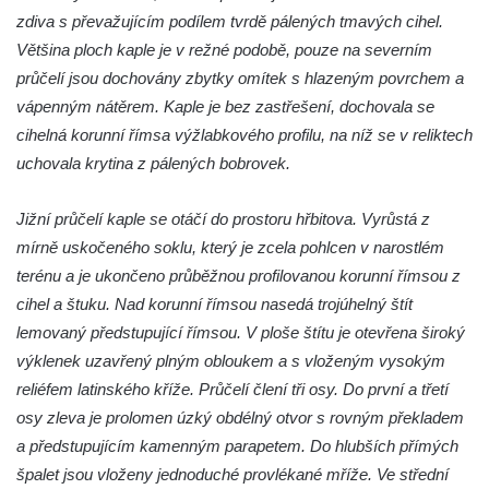
Kaple Panny Marie v Horním Třeboníně
zdiva s převažujícím podílem tvrdě pálených tmavých cihel.
Kaple mezi Dolním Třebonínem a Horním
Většina ploch kaple je v režné podobě, pouze na severním
Třebonínem
průčelí jsou dochovány zbytky omítek s hlazeným povrchem a
vápenným nátěrem. Kaple je bez zastřešení, dochovala se
Kaple v severní části Dolního Třebonína
cihelná korunní římsa výžlabkového profilu, na níž se v reliktech
Márnice na hřbitově v Rybniště
uchovala krytina z pálených bobrovek.
Kaple u kostela svatého Jiljí v Lužci nad
Vltavou
Jižní průčelí kaple se otáčí do prostoru hřbitova. Vyrůstá z
Kostel svatého Jiljí v Lužci nad Vltavou
mírně uskočeného soklu, který je zcela pohlcen v narostlém
Kaple Božího těla na hřbitově v Hostíně u
terénu a je ukončeno průběžnou profilovanou korunní římsou z
Vojkovic
cihel a štuku. Nad korunní římsou nasedá trojúhelný štít
lemovaný předstupující římsou. V ploše štítu je otevřena široký
Kostel Nanebevzetí Panny Marie v Hostíně
výklenek uzavřený plným obloukem a s vloženým vysokým
u Vojkovic
reliéfem latinského kříže. Průčelí člení tři osy. Do první a třetí
Kaple svatého Bartoloměje v Bukolu
osy zleva je prolomen úzký obdélný otvor s rovným překladem
Hřbitovní kaple na hřbitově v Lužci nad
a předstupujícím kamenným parapetem. Do hlubších přímých
Vltavou
špalet jsou vloženy jednoduché provlékané mříže. Ve střední