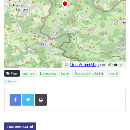
Kostel svatého Josefa v Krásné u Pěnčína
Kostel Panny Marie Pomocné s Ivanitskou
poustevnou v Teplicích nad Metují
Hřbitovní kaple/márnice na hřbitově v
Teplicích nad Metují
Kostel svatého Vavřince v Teplicích nad
Metují
Hrobová kaple Johanna Nitsche na
hřbitově na Vlčí Hoře
Tagy
márnice
Lobendava
kaple
Šluknovský výběžek
kostel
Kaple Panny Marie Karmelské na Vlčí Hoře
hřbitov
Kostel svatého Bartoloměje v Teplicích
Tisknout
Kostel svatého Jana Křtitele na Zámeckém
náměstí v Teplicích
Chrám Povýšení svatého Kříže na
Zámeckém náměstí v Teplicích
naseveru.net