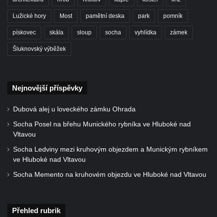
Kaple v Brníkově
Lužické hory
Most
pamětní deska
park
pomník
Kostel svatého Floriána v Podbradci
pískovec
skála
sloup
socha
vyhlídka
zámek
Kaple na západním okraji Ředhoště
Šluknovský výběžek
Kostel svatého Jiljí v Ředhošti
Kaple severně od Ředhoště
Kostel Nanebevzetí Panny Marie v Horním
Nejnovější příspěvky
Jiřetíně
Kostel Nanebevzetí Panny Marie v
Dubová alej u loveckého zámku Ohrada
Postoloprtech
Socha Posel na břehu Munického rybníka ve Hluboké nad
Vltavou
Hřbitovní kaple v Postoloprtech
Socha Ledviny mezi kruhovým objezdem a Munickým rybníkem
Kostel svatého Jana Evangelisty v Malém
ve Hluboké nad Vltavou
Březně
Socha Memento na kruhovém objezdu ve Hluboké nad Vltavou
Kaple svatého Antonína Paduánského na
návsi ve Vysokém Březně
Bývalá kaple svatých Jana a Pavla v
Přehled rubrik