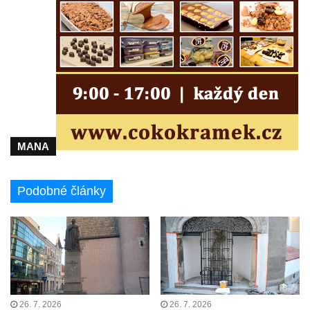
Černčic
Kaple Panny Marie Růžencové na návsi v
Konětopech
Výklenková kaple u silnice jižně od Hřivic
Kostel svatého Jakuba ve Hřivicích
Kaple svatého Vavřince na návsi v
Touchovicích
MANA
Kaple u polní cesty východně od zámku v
Jimlíně
Kaple svatého Rocha na zvířecím hřbitově v
Podobné články
Jimlíně
Kaple v zahradě domu čp. 55 v Jimlíně
Kaple svatého Josefa v Jimlíně
Márnice na hřbitově v Opočně u Loun
Kostel Nanebevzetí Panny Marie v Opočně
26. 7. 2026
26. 7. 2026