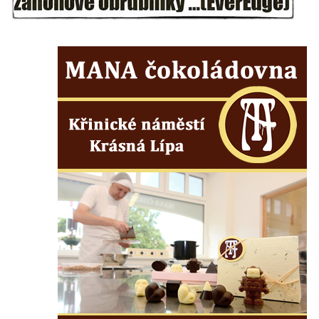
Skalní kaple Nejsvětější Trojice u Česká
Kamenice
Kostel svatého Vendelína v Perštejně
Kostel Nejsvětější Trojice v Klášterci nad
Ohří
Evangelická modlitebna u autobusového
nádraží v Dubé
Hřbitovní kaple ve Velkém Šenově
Kaple svaté Apolónie v Cítolibech
Kostel svatého Jakuba Většího v Cítolibech
Márnice na hřbitově v Chlumčanech
Kostel svatého Klementa ve Chlumčanech
Kaple svatého Václava ve Vlčí
Kaple svatého Floriána ve Veltěži
Kaple západně od Veltěž u silnice do