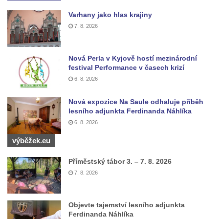
Výklenková kaple u vodojemu v severní
Varhany jako hlas krajiny
části Kozel
7. 8. 2026
Kaple u kostela svatého Jakuba Většího
(Staršího) u Lahovic
Kostel svatého Jakuba Většího (Staršího) u
Nová Perla v Kyjově hostí mezinárodní
festival Performance v časech krizí
Lahovic
6. 8. 2026
Kostel svatých Petra a Pavla v Želkovicích
Kaple Panny Marie Bolestné v Benešově
Nová expozice Na Saule odhaluje příběh
lesního adjunkta Ferdinanda Náhlíka
nad Ploučnicí
6. 8. 2026
Kostel Narození Panny Marie v Benešově
výběžek.eu
nad Ploučnicí
Hrobová kaple Mattauschů na hřbitově v
Příměstský tábor 3. – 7. 8. 2026
Benešově nad Ploučnicí
7. 8. 2026
Kostel svaté Anny v Tisé
Hrobka rodiny Rohn na hřbitově v
Objevte tajemství lesního adjunkta
Šumburku nad Desnou – Tanvaldu
Ferdinanda Náhlíka