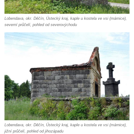
Křížová cesta Římov – XV. kaple – Malý
Pilát
Lobendava, okr. Děčín, Ústecký kraj, kaple u kostela ve vsi (márnice),
Křížová cesta Římov – XIV. kaple – U
severní průčelí, pohled od severovýchodu
Kaifáše (U Děvečky)
Křížová cesta Římov – XIII. kaple – U
Annáše (U Kaifáše)
Křížová cesta Římov – XII. kaple – Vodní
brána
Křížová cesta Římov – XI. kaple – Ježíš
haněn a tupen
Křížová cesta Římov – X. kaple – U
Cedronu
Křížová cesta Římov – IX. kaple – U
chromého žida
Křížová cesta Římov – VIII. kaple – Kristus
Lobendava, okr. Děčín, Ústecký kraj, kaple u kostela ve vsi (márnice),
jižní průčelí, pohled od jihozápadu
svázán a ze zahrady vyhnán