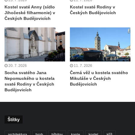
Starých Křečanech
Kostel svaté Anny (sídlo
Kostel svaté Rodiny v
Jihočeské filharmonie) v
Českých Budějovicích
Kostel svatého Václava v Srbské Kamenici
Českých Budějovicích
Kostel svatého Kryštofa v Kryštofově Údolí
Hrobka rodiny Havlovy na hřbitově v
Chloumku v Mělníku
Kostel Nejsvětější Trojice na hřbitově v
Chloumku v Mělníku
20. 7. 2026
11. 7. 2026
Kaple svatého Jana Nepomuckého na
Socha svatého Jana
Černá věž u kostela svatého
Chloumečku v Mělníku
Nepomuckého u kostela
Mikuláše v Českých
svaté Rodiny v Českých
Budějovicích
Hřbitovní kaple v Trávníku
Budějovicích
Hřbitovní kaple ve Svoru
Kaple na rozcestí v jižní části Budyně nad
Ohří
Štítky
Kaple v centru Roudníčku
Kaple u domu čp. 51 v Roudníčku
architektura
hrob
hřbitov
kaple
kostel
kříž