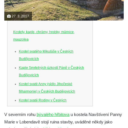
27. 3. 2017
Kostely, kaple, chrámy, hrobky, márnice,
mauzolea
Kostel svatého Mikuláše v Českých
Budějovicích
Kaple Smrtelných úzkostí Páně v Českých
Budějovicích
Kostel svaté Anny (sídlo Jihočeské
filharmonie) v Českých Budějovicích
Kostel svaté Rodiny v Českých
Budějovicích
V severním rohu
bývalého hřbitova
u kostela Navštívení Panny
Kostel Obětování Panny Marie u kláštera
Marie v Lobendavě stojí ruina stavby, uváděné někdy jako
dominikánů v Českých Budějovicích