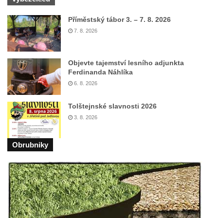
Jidášovo
Příměstský tábor 3. – 7. 8. 2026
Křížová cesta Římov – VI. kaple – Olivetská
7. 8. 2026
hora (Getsemanská zahrada)
Křížová cesta Římov – V. kaple – Smutná
Objevte tajemství lesního adjunkta
duše
Ferdinanda Náhlíka
Křížová cesta Římov – IV. kaple – Pustá ves
6. 8. 2026
Křížová cesta Římov – III. kaple – Stádní
brána
Tolštejnské slavnosti 2026
3. 8. 2026
Křížová cesta Římov – II. kaple – Poslední
večeře Páně
Obrubniky
Křížová cesta Římov – I. kaple – Loučení
Ježíše s Pannou Marií
Márnice na hřbitově v Římově
Kaple v Horním Třeboníně
Kaple Panny Marie v Horním Třeboníně