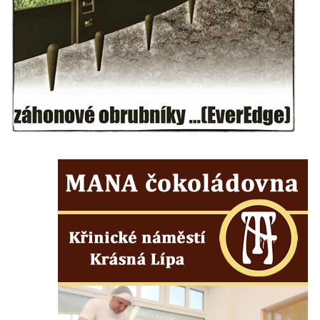
Kaple mezi Dolním Třebonínem a Horním
Třebonínem
Kaple v severní části Dolního Třebonína
Márnice na hřbitově v Rybniště
Kaple u kostela svatého Jiljí v Lužci nad
Vltavou
Kostel svatého Jiljí v Lužci nad Vltavou
Kaple Božího těla na hřbitově v Hostíně u
Vojkovic
Kostel Nanebevzetí Panny Marie v Hostíně
u Vojkovic
Kaple svatého Bartoloměje v Bukolu
Hřbitovní kaple na hřbitově v Lužci nad
Vltavou
Márnice na hřbitově v Lužci nad Vltavou
Márnice na hřbitově v Hrobčicích