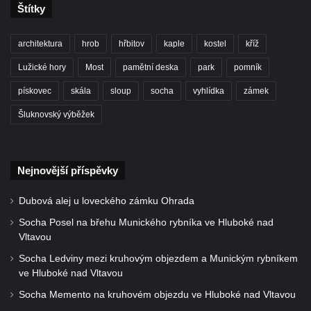
Kaple Andělů strážných (Fürleova kaple) v
Štítky
Mikulášovicích
Balzerova kaple v Mikulášovicích
architektura
hrob
hřbitov
kaple
kostel
kříž
Kostel svatého Václava ve Šluknově
Lužické hory
Most
pamětní deska
park
pomník
Kostel svatého Mikuláše v Třebušíně
pískovec
skála
sloup
socha
vyhlídka
zámek
Klášterní kostel svatého Františka z Assisi v
Šluknovský výběžek
Zákupech
Kaple svatého Josefa u Zákup
Kostel svatých Fabiána a Šebestiána v
Nejnovější příspěvky
Zákupech
Dubová alej u loveckého zámku Ohrada
Kostel svatého Havla v Kuřívodech
Socha Posel na břehu Munického rybníka ve Hluboké nad
Kaple Krista v žaláři u kostela Nalezení
Vltavou
svatého Kříže ve Frýdlantu
Socha Ledviny mezi kruhovým objezdem a Munickým rybníkem
Kostel Nalezení svatého Kříže ve Frýdlantu
ve Hluboké nad Vltavou
Kostel Krista Spasitele ve Frýdlantu
Socha Memento na kruhovém objezdu ve Hluboké nad Vltavou