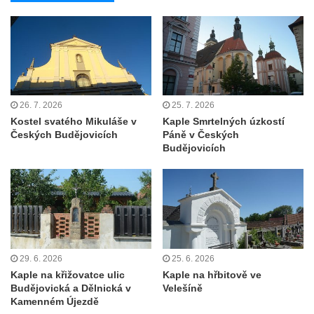
Márnice na hřbitově v Kozlech
Vesnický kostel v Reinhardtsdorfu
Kaple v Oparnu
Protestantský (evangelicko-luterský) kostel
Crostau
26. 7. 2026
25. 7. 2026
Kaple Nanebevstoupení Panny Marie ve
Kostel svatého Mikuláše v
Kaple Smrtelných úzkostí
Svitavě
Českých Budějovicích
Páně v Českých
Budějovicích
Výklenková kaple Piety ve Svojkově
Kostel Nejsvětější Trojice ve Velenicích
Kostel svatého Vavřince v Okounově
Kostel svatých Petra a Pavla v Semilech
Kostel Nanebevzetí Panny Marie (St. Mariä
Himmelfahrt) v Schirgiswalde
29. 6. 2026
25. 6. 2026
Kaple na křižovatce ulic
Kaple na hřbitově ve
Kostel svaté Máří Magdaleny u hradu
Budějovická a Dělnická v
Velešíně
Krasíkov
Kamenném Újezdě