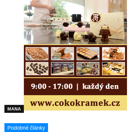
Kostel svatého Havla na hřbitově v
Hrobčicích
Kaple svatého Vavřince v Mirošovicích
Márnice na hřbitově v Račicích
Márnice na hřbitově v Dobříni
Kaple v Bezděkově
Kaple Nejsvětější Trojice v centru Liběšic
Výklenková kaple na rozcestí na jižním
okraji Liběšic
Kostel svaté Kateřiny v Chouči
Kaple svatého Blažeje východně od Lužice
Kostel svatého Augustina v Lužici
MANA
Márnice na hřbitově v Lužici
Kostel svatého Martina v Kozlech
Podobné články