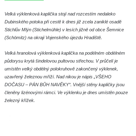
Kaple na křižovatce ulic Budějovická a
Dělnická v Kamenném Újezdě
Velká výklenková kaplička stojí nad rozcestím nedaleko
Bývalý kostel svatých Filipa a Jakuba na
Dubinského potoka při cestě k dnes již zcela zaniklé osadě
náměstí J. V. Kamarýta ve Velešíně
Stichlův Mlýn (Stichelmühle) v lesích jižně od obce Šemnice
(Schömitz) na okraji Vojenského újezdu Hradiště.
Kaple na hřbitově ve Velešíně
Márnice na hřbitově ve Velešíně
Velká hranolová výklenková kaplička na podélném obdélném
Kostel svatého Václava ve Velešíně
půdorysu krytá šindelovou pultovou střechou. V průčelí je
Poutní areál Římov
umístěn velký obdélný polokruhově zakončený výklenek,
Kostel svatého Ducha v poutním areálu
uzavřený železnou mříží. Nad nikou je nápis „VŠEHO
Římov
DOČASU – PÁN BŮH NAVĚKY“. Vnější stěny kapličky jsou
členěny lizénovými rámci. Ve výklenku je dnes umístěn pouze
Křížová cesta Římov – XXV. kaple – Boží
železný křížek.
hrob
Křížová cesta Římov – XXIV. kaple – Pieta
Křížová cesta Římov – XXIII. kaple –
Kalvárie