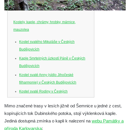
Kostely, kaple, chrámy, hrobky, márnice,
mauzolea
Kostel svatého Mikuláše v Českých
Budějovicích
Kaple Smrtelných úzkostí Páně v Českých
Budějovicích
Kostel svaté Anny (sídlo Jihočeské
filharmonie) v Českých Budějovicích
Kostel svaté Rodiny v Českých
Budějovicích
Mimo značené trasy v lesích jižně od Šemnice u jedné z cest,
Kostel Obětování Panny Marie u kláštera
kopírujících tok Dubinského potoka, stojí výklenková kaple.
dominikánů v Českých Budějovicích
Jediná dostupná zmínka o kapli k nalezení na
webu Památky a
Kostel Všech svatých v Kamenném Újezdě
příroda Karlovarska
: