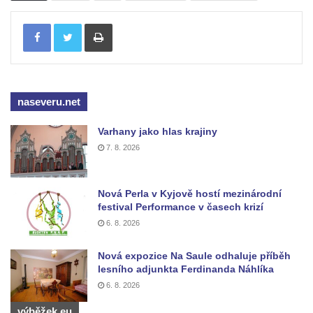
Pilát
Tisknout
Křížová cesta Římov – XIV. kaple – U
Kaifáše (U Děvečky)
Křížová cesta Římov – XIII. kaple – U
Annáše (U Kaifáše)
naseveru.net
Křížová cesta Římov – XII. kaple – Vodní
brána
Varhany jako hlas krajiny
Křížová cesta Římov – XI. kaple – Ježíš
7. 8. 2026
haněn a tupen
Křížová cesta Římov – X. kaple – U
Nová Perla v Kyjově hostí mezinárodní
Cedronu
festival Performance v časech krizí
6. 8. 2026
Křížová cesta Římov – IX. kaple – U
chromého žida
Nová expozice Na Saule odhaluje příběh
Křížová cesta Římov – VIII. kaple – Kristus
lesního adjunkta Ferdinanda Náhlíka
svázán a ze zahrady vyhnán
6. 8. 2026
Křížová cesta Římov – VII. kaple – Políbení
výběžek.eu