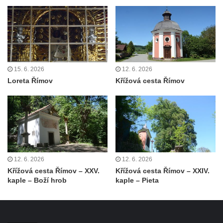
Kaple Olivetské hory pod věží kostela
svatého Michaela Archanděla v Bochově
Mildeova kaple pod Ortelem
Kostel Zvěstování Panny Marie v Duchcově
Výklenková kaple v Teplické ulici u stadionu
15. 6. 2026
12. 6. 2026
v Duchcově
Loreta Římov
Křížová cesta Římov
Evangelický kostel v Duchcově
Kostel svatých Petra a Pavla v Jeníkově
Kaple svaté Anny v Jeníkově
Kaple Panny Marie v Lahošti
Kaple svatého Jana Nepomuckého v
12. 6. 2026
12. 6. 2026
Lahošti
Křížová cesta Římov – XXV.
Křížová cesta Římov – XXIV.
Kostel svatého Mikuláše v Mikulášovicích
kaple – Boží hrob
kaple – Pieta
Kaple Tří otců v Mikulášovicích
Kaple Matky Boží v Mikulášovicích