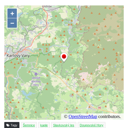
Křížová cesta Římov – XXII. kaple – Šimon
Cyrénský pomáhá Ježíši nést kříž
Křížová cesta Římov – XXI. kaple –
Popravní brána
Křížová cesta Římov – XX. kaple – Svatá
Veronika potkává Ježíše a utírá mu do své
roušky pot z tváře
Křížová cesta Římov – XIX. kaple – Kristus
kříž nesoucí potkává Pannu Marii
Křížová cesta Římov – XVIII. kaple – Na
Ježíše vložen kříž
Křížová cesta Římov – XVII. kaple – Velký
Pilát
Křížová cesta Římov – XVI. kaple – U
Herodesa
Křížová cesta Římov – XV. kaple – Malý
Tagy
Šemnice
kaple
Slavkovský les
Doupovské Hory