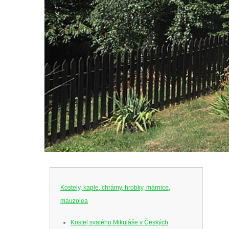
Kostely, kaple, chrámy, hrobky, márnice,
mauzolea
Kostel svatého Mikuláše v Českých