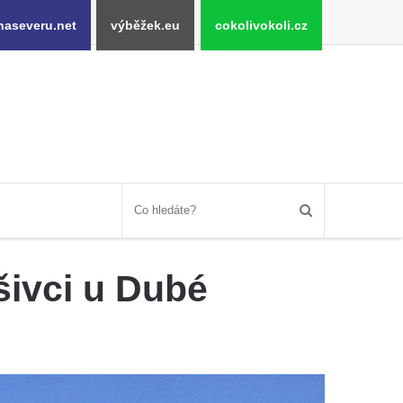
naseveru.net
výběžek.eu
cokolivokoli.cz
šivci u Dubé