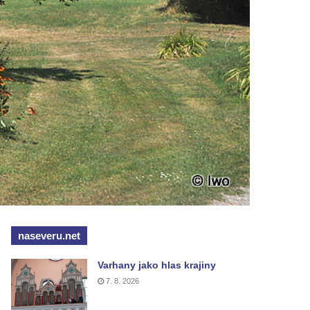
naseveru.net
Varhany jako hlas krajiny
7. 8. 2026