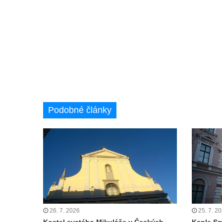
brána
Křížová cesta Římov – XI. kaple – Ježíš
haněn a tupen
Křížová cesta Římov – X. kaple – U
Cedronu
Křížová cesta Římov – IX. kaple – U
chromého žida
Podobné články
Křížová cesta Římov – VIII. kaple – Kristus
svázán a ze zahrady vyhnán
Křížová cesta Římov – VII. kaple – Políbení
Jidášovo
Křížová cesta Římov – VI. kaple – Olivetská
hora (Getsemanská zahrada)
Křížová cesta Římov – V. kaple – Smutná
duše
26. 7. 2026
25. 7. 2