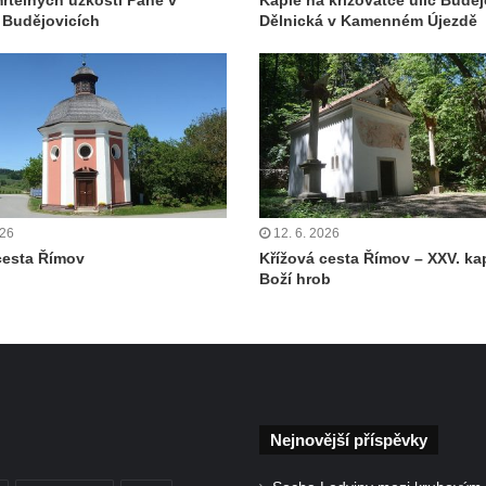
rtelných úzkostí Páně v
Kaple na křižovatce ulic Buděj
 Budějovicích
Dělnická v Kamenném Újezdě
026
12. 6. 2026
cesta Římov
Křížová cesta Římov – XXV. ka
Boží hrob
Nejnovější příspěvky