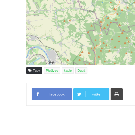
roušky pot z tváře
Křížová cesta Římov – XIX. kaple – Kristus
kříž nesoucí potkává Pannu Marii
Křížová cesta Římov – XVIII. kaple – Na
Ježíše vložen kříž
Křížová cesta Římov – XVII. kaple – Velký
Pilát
Křížová cesta Římov – XVI. kaple – U
Tagy
Plešivec
kaple
Dubá
Herodesa
Křížová cesta Římov – XV. kaple – Malý
Tiskno
Pilát
Facebook
Twitter
Křížová cesta Římov – XIV. kaple – U
Kaifáše (U Děvečky)
Křížová cesta Římov – XIII. kaple – U
Annáše (U Kaifáše)
Křížová cesta Římov – XII. kaple – Vodní