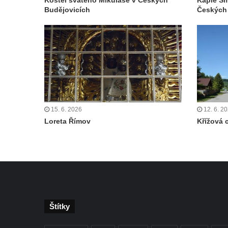
Kostel svatého Mikuláše v Českých
Kaple Sm
Křížová cesta Římov – IV. kaple – Pustá ves
Budějovicích
Českých
Křížová cesta Římov – III. kaple – Stádní
brána
Křížová cesta Římov – II. kaple – Poslední
večeře Páně
Křížová cesta Římov – I. kaple – Loučení
Ježíše s Pannou Marií
Márnice na hřbitově v Římově
15. 6. 2026
12. 6. 2
Kaple v Horním Třeboníně
Loreta Římov
Křížová 
Kaple Panny Marie v Horním Třeboníně
Kaple mezi Dolním Třebonínem a Horním
Třebonínem
Kaple v severní části Dolního Třebonína
Márnice na hřbitově v Rybniště
Štítky
Kaple u kostela svatého Jiljí v Lužci nad
Vltavou