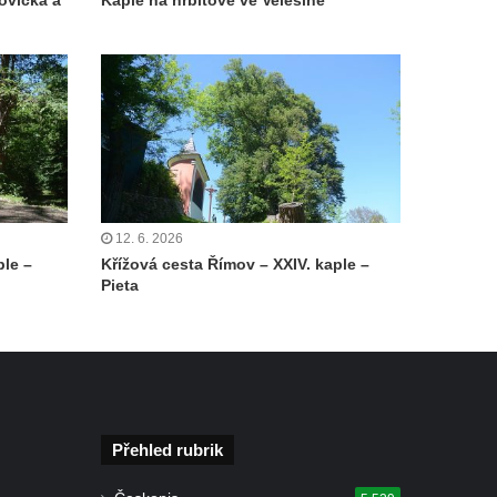
ovická a
Kaple na hřbitově ve Velešíně
12. 6. 2026
ple –
Křížová cesta Římov – XXIV. kaple –
Pieta
Přehled rubrik