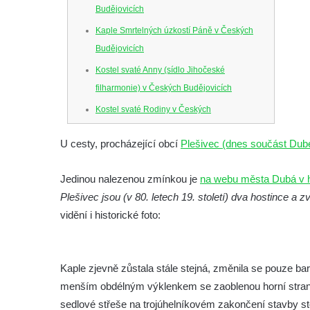
Budějovicích
Kaple Smrtelných úzkostí Páně v Českých
Budějovicích
Kostel svaté Anny (sídlo Jihočeské
filharmonie) v Českých Budějovicích
Kostel svaté Rodiny v Českých
Budějovicích
U cesty, procházející obcí
Plešivec (dnes součást Dub
Kostel Obětování Panny Marie u kláštera
dominikánů v Českých Budějovicích
Jedinou nalezenou zmínkou je
na webu města Dubá v hi
Kostel Všech svatých v Kamenném Újezdě
Plešivec jsou (v 80. letech 19. století) dva hostince a
Kaple na křižovatce ulic Budějovická a
vidění i historické foto:
Dělnická v Kamenném Újezdě
Bývalý kostel svatých Filipa a Jakuba na
náměstí J. V. Kamarýta ve Velešíně
Kaple zjevně zůstala stále stejná, změnila se pouze ba
menším obdélným výklenkem se zaoblenou horní strano
Kaple na hřbitově ve Velešíně
sedlové střeše na trojúhelníkovém zakončení stavby sto