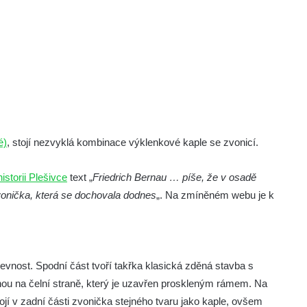
é)
, stojí nezvyklá kombinace výklenkové kaple se zvonicí.
storii Plešivce
text „
Friedrich Bernau … píše, že v osadě
 zvonička, která se dochovala dodnes
„. Na zmíněném webu je k
revnost. Spodní část tvoří takřka klasická zděná stavba s
u na čelní straně, který je uzavřen proskleným rámem. Na
jí v zadní části zvonička stejného tvaru jako kaple, ovšem