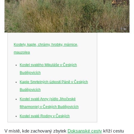
Kostely, kaple, chrámy, hrobky, márnice,
mauzolea
Kostel svatého Mikuláše v Českých
Budějovicích
Kaple Smrtelných úzkostí Páně v Českých
Budějovicích
Kostel svaté Anny (sídlo Jihočeské
filharmonie) v Českých Budějovicích
Kostel svaté Rodiny v Českých
Budějovicích
V místě, kde zachovaný zbytek
Doksanské cesty
kříží cestu
Kostel Obětování Panny Marie u kláštera