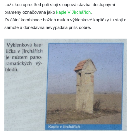
Lužickou uprostřed polí stojí sloupová stavba, dostupnými
dominikánů v Českých Budějovicích
prameny označovaná jako
kaple V Jirchářích
.
Kostel Všech svatých v Kamenném Újezdě
Zvláštní kombinace božích muk a výklenkové kapličky tu stojí o
Kaple na křižovatce ulic Budějovická a
samotě a donedávna nevypadala příliš dobře.
Dělnická v Kamenném Újezdě
Bývalý kostel svatých Filipa a Jakuba na
náměstí J. V. Kamarýta ve Velešíně
Kaple na hřbitově ve Velešíně
Márnice na hřbitově ve Velešíně
Kostel svatého Václava ve Velešíně
Poutní areál Římov
Kostel svatého Ducha v poutním areálu
Římov
Křížová cesta Římov – XXV. kaple – Boží
hrob
Křížová cesta Římov – XXIV. kaple – Pieta