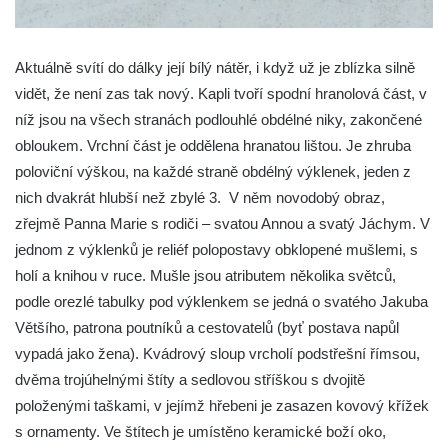
Křížová cesta Římov – XXIII. kaple –
Kalvárie
Aktuálně svítí do dálky její bílý nátěr, i když už je zblízka silně
Křížová cesta Římov – XXII. kaple – Šimon
vidět, že není zas tak nový. Kapli tvoří spodní hranolová část, v
Cyrénský pomáhá Ježíši nést kříž
níž jsou na všech stranách podlouhlé obdélné niky, zakončené
Křížová cesta Římov – XXI. kaple –
obloukem. Vrchní část je oddělena hranatou lištou. Je zhruba
Popravní brána
poloviční výškou, na každé straně obdélný výklenek, jeden z
Křížová cesta Římov – XX. kaple – Svatá
nich dvakrát hlubší než zbylé 3. V něm novodobý obraz,
Veronika potkává Ježíše a utírá mu do své
zřejmě Panna Marie s rodiči – svatou Annou a svatý Jáchym. V
roušky pot z tváře
jednom z výklenků je reliéf polopostavy obklopené mušlemi, s
holí a knihou v ruce. Mušle jsou atributem několika světců,
Křížová cesta Římov – XIX. kaple – Kristus
podle orezlé tabulky pod výklenkem se jedná o svatého Jakuba
kříž nesoucí potkává Pannu Marii
Většího, patrona poutníků a cestovatelů (byť postava napůl
Křížová cesta Římov – XVIII. kaple – Na
vypadá jako žena). Kvádrový sloup vrcholí podstřešní římsou,
Ježíše vložen kříž
dvěma trojúhelnými štíty a sedlovou stříškou s dvojitě
Křížová cesta Římov – XVII. kaple – Velký
položenými taškami, v jejímž hřebeni je zasazen kovový křížek
Pilát
s ornamenty. Ve štítech je umístěno keramické boží oko,
Křížová cesta Římov – XVI. kaple – U