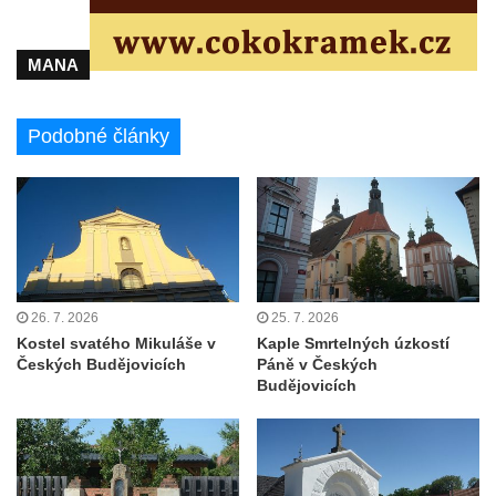
Kaple Tří otců v Mikulášovicích
Kaple Matky Boží v Mikulášovicích
MANA
Kaple Andělů strážných (Fürleova kaple) v
Mikulášovicích
Podobné články
Balzerova kaple v Mikulášovicích
Kostel svatého Václava ve Šluknově
Kostel svatého Mikuláše v Třebušíně
Klášterní kostel svatého Františka z Assisi v
Zákupech
Kaple svatého Josefa u Zákup
26. 7. 2026
25. 7. 2026
Kostel svatého Mikuláše v
Kaple Smrtelných úzkostí
Kostel svatých Fabiána a Šebestiána v
Českých Budějovicích
Páně v Českých
Zákupech
Budějovicích
Kostel svatého Havla v Kuřívodech
Kaple Krista v žaláři u kostela Nalezení
svatého Kříže ve Frýdlantu