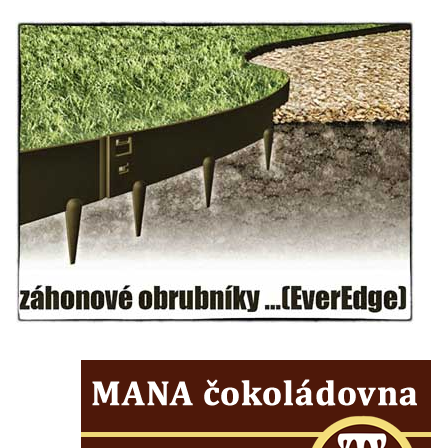
Márnice na hřbitově v Lužici
Kostel svatého Martina v Kozlech
Márnice na hřbitově v Kozlech
Vesnický kostel v Reinhardtsdorfu
Kaple v Oparnu
Protestantský (evangelicko-luterský) kostel
Crostau
Kaple Nanebevstoupení Panny Marie ve
Svitavě
Výklenková kaple Piety ve Svojkově
Kostel Nejsvětější Trojice ve Velenicích
Kostel svatého Vavřince v Okounově
Kostel svatých Petra a Pavla v Semilech
Kostel Nanebevzetí Panny Marie (St. Mariä
Himmelfahrt) v Schirgiswalde