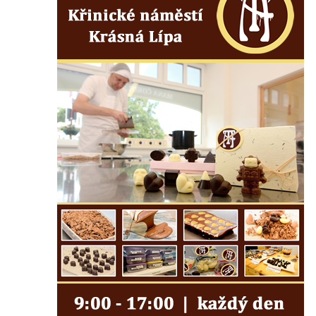
Kostel svaté Máří Magdaleny u hradu
Krasíkov
Kaple Olivetské hory pod věží kostela
svatého Michaela Archanděla v Bochově
Mildeova kaple pod Ortelem
Kostel Zvěstování Panny Marie v Duchcově
Výklenková kaple v Teplické ulici u stadionu
v Duchcově
Evangelický kostel v Duchcově
Kostel svatých Petra a Pavla v Jeníkově
Kaple svaté Anny v Jeníkově
Kaple Panny Marie v Lahošti
Kaple svatého Jana Nepomuckého v
Lahošti
Kostel svatého Mikuláše v Mikulášovicích