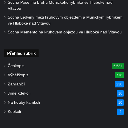
Socha Posel na břehu Munického rybníka ve Hluboké nad
Krásné u Pěnčína
Vltavou
Kostel svatého Josefa v Krásné u Pěnčína
Socha Ledviny mezi kruhovým objezdem a Munickým rybníkem
ve Hluboké nad Vltavou
Kostel Panny Marie Pomocné s Ivanitskou
poustevnou v Teplicích nad Metují
Socha Memento na kruhovém objezdu ve Hluboké nad Vltavou
Hřbitovní kaple/márnice na hřbitově v
Teplicích nad Metují
Přehled rubrik
Kostel svatého Vavřince v Teplicích nad
Metují
Českopis
5 531
Hrobová kaple Johanna Nitsche na
Výběžkopis
718
hřbitově na Vlčí Hoře
Zahraničí
230
Kaple Panny Marie Karmelské na Vlčí Hoře
Jíme kdekoli
16
Kostel svatého Bartoloměje v Teplicích
Na houby kamkoli
10
Kostel svatého Jana Křtitele na Zámeckém
Kdokoli
4
náměstí v Teplicích
Chrám Povýšení svatého Kříže na