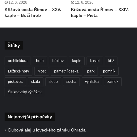
Bývalá synagoga v Milevsku
12. 6. 2026
12. 6. 2026
Křížová cesta Římov – XXV.
Křížová cesta Římov – XXIV.
Kostel svaté Kateřiny Alexandrijské v
kaple – Boží hrob
kaple – Pieta
Krásně
Kostel Božího Těla v Kraslicích
Kostel svaté Maří Magdalény v Karlových
Štítky
Varech
Kaple Panny Marie pod hradem Přimda
architektura
hrob
hřbitov
kaple
kostel
kříž
Kaple Panny Marie v Kunčicích nad Labem
Lužické hory
Most
pamětní deska
park
pomník
Hrobová kaple na hřbitově v Rychnově u
pískovec
skála
sloup
socha
vyhlídka
zámek
Jablonce nad Nisou
Márnice/hřbitovní kaple na hřbitově v
Šluknovský výběžek
Rychnově u Jablonce nad Nisou
Výklenková kaple u rozcestí u domu čp. 42
Nejnovější příspěvky
v Krásné u Pěnčína
Márnice na hřbitově v Krásné u Pěnčína
Dubová alej u loveckého zámku Ohrada
Výklenková kaple naproti domu čp. 34 v