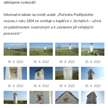
obklopené svatozáří.
Herodesa
Křížová cesta Římov – XV. kaple – Malý
Informační tabule na místě uvádí: „
Ročenka Podřipského
Pilát
muzea z roku 1904 se zmiňuje o kapličce v Jirchářích – užívá
se pobožnostem soukromým a k zastavení při veřejných
Křížová cesta Římov – XIV. kaple – U
procesích.
“
Kaifáše (U Děvečky)
Křížová cesta Římov – XIII. kaple – U
Annáše (U Kaifáše)
Křížová cesta Římov – XII. kaple – Vodní
brána
30. 8. 2022
30. 8. 2022
30. 8. 2022
30. 8. 2022
Křížová cesta Římov – XI. kaple – Ježíš
haněn a tupen
Křížová cesta Římov – X. kaple – U
30. 8. 2022
30. 8. 2022
30. 8. 2022
30. 8. 2022
Cedronu
Křížová cesta Římov – IX. kaple – U
chromého žida