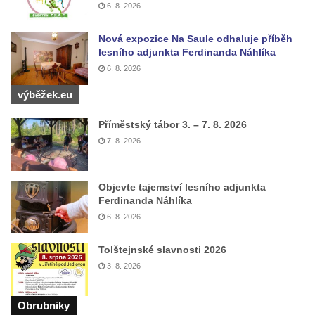
6. 8. 2026
Vltavou
Márnice na hřbitově v Lužci nad Vltavou
Nová expozice Na Saule odhaluje příběh
Márnice na hřbitově v Hrobčicích
lesního adjunkta Ferdinanda Náhlíka
6. 8. 2026
Kostel svatého Havla na hřbitově v
Hrobčicích
výběžek.eu
Kaple svatého Vavřince v Mirošovicích
Příměstský tábor 3. – 7. 8. 2026
Márnice na hřbitově v Račicích
7. 8. 2026
Márnice na hřbitově v Dobříni
Kaple v Bezděkově
Objevte tajemství lesního adjunkta
Ferdinanda Náhlíka
Kaple Nejsvětější Trojice v centru Liběšic
6. 8. 2026
Výklenková kaple na rozcestí na jižním
okraji Liběšic
Tolštejnské slavnosti 2026
Kostel svaté Kateřiny v Chouči
3. 8. 2026
Kaple svatého Blažeje východně od Lužice
Obrubniky
Kostel svatého Augustina v Lužici