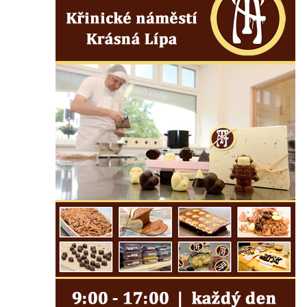
Mildeova kaple pod Ortelem
Kostel Zvěstování Panny Marie v Duchcově
Výklenková kaple v Teplické ulici u stadionu
v Duchcově
Evangelický kostel v Duchcově
Kostel svatých Petra a Pavla v Jeníkově
Kaple svaté Anny v Jeníkově
Kaple Panny Marie v Lahošti
Kaple svatého Jana Nepomuckého v
Lahošti
Kostel svatého Mikuláše v Mikulášovicích
Kaple Tří otců v Mikulášovicích
Kaple Matky Boží v Mikulášovicích
Kaple Andělů strážných (Fürleova kaple) v
Mikulášovicích