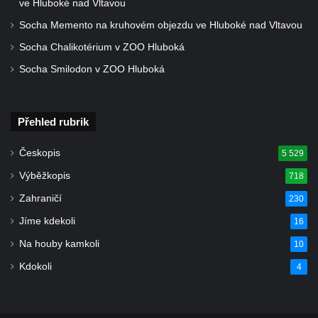
poustevnou v Teplicích nad Metují
ve Hluboké nad Vltavou
Hřbitovní kaple/márnice na hřbitově v
Socha Memento na kruhovém objezdu ve Hluboké nad Vltavou
Teplicích nad Metují
Socha Chalikotérium v ZOO Hluboká
Kostel svatého Vavřince v Teplicích nad
Socha Smilodon v ZOO Hluboká
Metují
Hrobová kaple Johanna Nitsche na
Přehled rubrik
hřbitově na Vlčí Hoře
Kaple Panny Marie Karmelské na Vlčí Hoře
Českopis
5 529
Kostel svatého Bartoloměje v Teplicích
Výběžkopis
718
Kostel svatého Jana Křtitele na Zámeckém
Zahraničí
230
náměstí v Teplicích
Jíme kdekoli
16
Chrám Povýšení svatého Kříže na
Na houby kamkoli
10
Zámeckém náměstí v Teplicích
Kdokoli
4
Výklenková kaple u vodojemu v severní
části Kozel
Kaple u kostela svatého Jakuba Většího