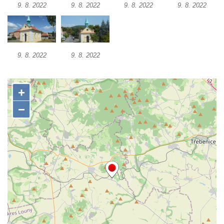
9. 8. 2022
9. 8. 2022
9. 8. 2022
9. 8. 2022
Křížová cesta Římov – VI. kaple – Olivetská
hora (Getsemanská zahrada)
Křížová cesta Římov – V. kaple – Smutná
duše
9. 8. 2022
9. 8. 2022
Křížová cesta Římov – IV. kaple – Pustá ves
Křížová cesta Římov – III. kaple – Stádní
brána
Křížová cesta Římov – II. kaple – Poslední
večeře Páně
Křížová cesta Římov – I. kaple – Loučení
Ježíše s Pannou Marií
Márnice na hřbitově v Římově
Kaple v Horním Třeboníně
Kaple Panny Marie v Horním Třeboníně
Kaple mezi Dolním Třebonínem a Horním
Třebonínem