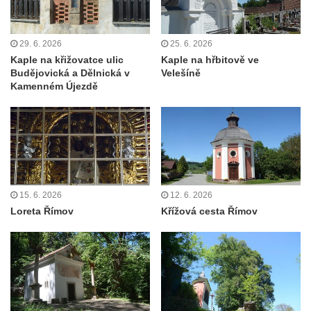
Kaple Božího hrobu na Křížové cestě na
Křížovém vrchu ve Frýdlantu
29. 6. 2026
25. 6. 2026
Poustevna na Křížové cestě na Křížovém
Kaple na křižovatce ulic
Kaple na hřbitově ve
Budějovická a Dělnická v
Velešíně
vrchu ve Frýdlantu
Kamenném Újezdě
Kostel svatého Jakuba Většího v Sokolově
Kostel Nanebevzetí Panny Marie ve
Slunečné
Kostel Jména Panny Marie v Sepekově
Kostel svatých Petra a Pavla v Růžové
15. 6. 2026
12. 6. 2026
Kaple Stětí svatého Jana Křtitele v
Loreta Římov
Křížová cesta Římov
Rumburku
Bývalá synagoga v Milevsku
Kostel svaté Kateřiny Alexandrijské v
Krásně
Kostel Božího Těla v Kraslicích