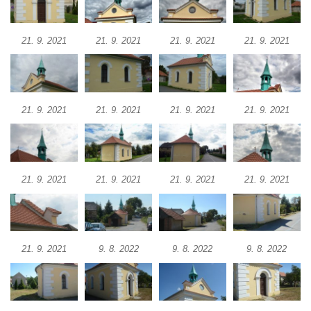
Křížová cesta Římov – XIV. kaple – U
Kaifáše (U Děvečky)
21. 9. 2021
21. 9. 2021
21. 9. 2021
21. 9. 2021
Křížová cesta Římov – XIII. kaple – U
Annáše (U Kaifáše)
Křížová cesta Římov – XII. kaple – Vodní
brána
21. 9. 2021
21. 9. 2021
21. 9. 2021
21. 9. 2021
Křížová cesta Římov – XI. kaple – Ježíš
haněn a tupen
Křížová cesta Římov – X. kaple – U
Cedronu
21. 9. 2021
21. 9. 2021
21. 9. 2021
21. 9. 2021
Křížová cesta Římov – IX. kaple – U
chromého žida
Křížová cesta Římov – VIII. kaple – Kristus
21. 9. 2021
9. 8. 2022
9. 8. 2022
9. 8. 2022
svázán a ze zahrady vyhnán
Křížová cesta Římov – VII. kaple – Políbení
Jidášovo