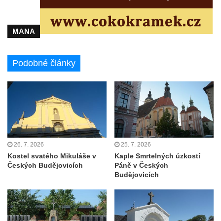
Balzerova kaple v Mikulášovicích
Kostel svatého Václava ve Šluknově
MANA
Kostel svatého Mikuláše v Třebušíně
Klášterní kostel svatého Františka z Assisi v
Podobné články
Zákupech
Kaple svatého Josefa u Zákup
Kostel svatých Fabiána a Šebestiána v
Zákupech
Kostel svatého Havla v Kuřívodech
26. 7. 2026
25. 7. 2026
Kaple Krista v žaláři u kostela Nalezení
Kostel svatého Mikuláše v
Kaple Smrtelných úzkostí
svatého Kříže ve Frýdlantu
Českých Budějovicích
Páně v Českých
Kostel Nalezení svatého Kříže ve Frýdlantu
Budějovicích
Kostel Krista Spasitele ve Frýdlantu
Kaple Getsemanské zahrady na křížové
cestě na Křížovém vrchu ve Frýdlantu