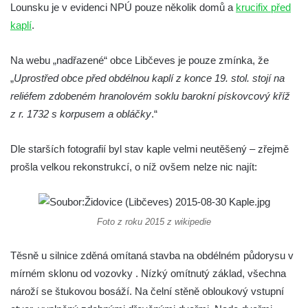
Dělnická v Kamenném Újezdě
Lounsku je v evidenci NPÚ pouze několik domů a
krucifix před
Bývalý kostel svatých Filipa a Jakuba na
kaplí
.
náměstí J. V. Kamarýta ve Velešíně
Na webu „nadřazené“ obce Libčeves je pouze zmínka, že
Kaple na hřbitově ve Velešíně
„
Uprostřed obce před obdélnou kaplí z konce 19. stol. stojí na
Márnice na hřbitově ve Velešíně
reliéfem zdobeném hranolovém soklu barokní pískovcový kříž
Kostel svatého Václava ve Velešíně
z r. 1732 s korpusem a obláčky
.“
Poutní areál Římov
Dle starších fotografií byl stav kaple velmi neutěšený – zřejmě
Kostel svatého Ducha v poutním areálu
prošla velkou rekonstrukcí, o níž ovšem nelze nic najít:
Římov
Křížová cesta Římov – XXV. kaple – Boží
hrob
Foto z roku 2015 z wikipedie
Křížová cesta Římov – XXIV. kaple – Pieta
Křížová cesta Římov – XXIII. kaple –
Těsně u silnice zděná omítaná stavba na obdélném půdorysu v
Kalvárie
mírném sklonu od vozovky . Nízký omítnutý základ, všechna
Křížová cesta Římov – XXII. kaple – Šimon
nároží se štukovou bosáží. Na čelní stěně obloukový vstupní
Cyrénský pomáhá Ježíši nést kříž