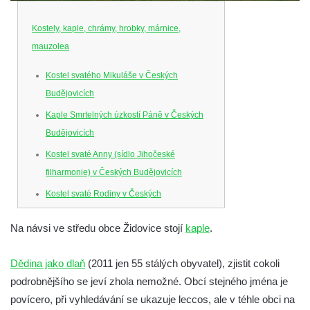
Kostely, kaple, chrámy, hrobky, márnice,
mauzolea
Kostel svatého Mikuláše v Českých
Budějovicích
Kaple Smrtelných úzkostí Páně v Českých
Budějovicích
Kostel svaté Anny (sídlo Jihočeské
filharmonie) v Českých Budějovicích
Kostel svaté Rodiny v Českých
Budějovicích
Na návsi ve středu obce Židovice stojí
kaple
.
Kostel Obětování Panny Marie u kláštera
dominikánů v Českých Budějovicích
Dědina jako dlaň
(2011 jen 55 stálých obyvatel), zjistit cokoli
Kostel Všech svatých v Kamenném Újezdě
podrobnějšího se jeví zhola nemožné. Obcí stejného jména je
Kaple na křižovatce ulic Budějovická a
povícero, při vyhledávání se ukazuje leccos, ale v téhle obci na