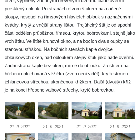
otvor, vyplněný zdobnými dřevěnými dveřmi. Nade dveřmi
Křížová cesta Římov – XXI. kaple –
prosklený oblouk. Po stranách otvoru štukem naznačené
Popravní brána
sloupy, nesoucí na římsových hlavicích oblouk s naznačenými
kvádry, krytý z vnější strany lištou. Trojúhelný štít je od spodní
Křížová cesta Římov – XX. kaple – Svatá
části oddělen průběžnou římsou, krytou bobrovkami, stejně jako
Veronika potkává Ježíše a utírá mu do své
vrch štítu. Ve štítě kruhové okno, a na bocích dva sloupky se
roušky pot z tváře
stanovou stříškou. Na bočních stěnách kaple dvojice
Křížová cesta Římov – XIX. kaple – Kristus
obloukových oken, nad obloukem stejný štuk jako nade dveřmi.
kříž nesoucí potkává Pannu Marii
Zadní strana kaple bez oken, mírně do oblouku. Za štítem na
Křížová cesta Římov – XVIII. kaple – Na
hřebeni oplechovaná věžička (zvon není vidět), krytá strmou
Ježíše vložen kříž
jehlancovou střechou, ukončenou křížkem. Další (dvojitý) kříž
Křížová cesta Římov – XVII. kaple – Velký
je na konci hřebene valbové střechy, kryté bobrovkou.
Pilát
Křížová cesta Římov – XVI. kaple – U
Herodesa
Křížová cesta Římov – XV. kaple – Malý
21. 9. 2021
21. 9. 2021
21. 9. 2021
21. 9. 2021
Pilát