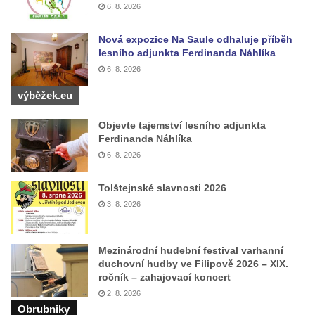
6. 8. 2026
Hrobčicích
Kaple svatého Vavřince v Mirošovicích
Nová expozice Na Saule odhaluje příběh
lesního adjunkta Ferdinanda Náhlíka
Márnice na hřbitově v Račicích
6. 8. 2026
Márnice na hřbitově v Dobříni
výběžek.eu
Kaple v Bezděkově
Kaple Nejsvětější Trojice v centru Liběšic
Objevte tajemství lesního adjunkta
Ferdinanda Náhlíka
Výklenková kaple na rozcestí na jižním
6. 8. 2026
okraji Liběšic
Kostel svaté Kateřiny v Chouči
Tolštejnské slavnosti 2026
3. 8. 2026
Kaple svatého Blažeje východně od Lužice
Kostel svatého Augustina v Lužici
Mezinárodní hudební festival varhanní
Márnice na hřbitově v Lužici
duchovní hudby ve Filipově 2026 – XIX.
Kostel svatého Martina v Kozlech
ročník – zahajovací koncert
2. 8. 2026
Márnice na hřbitově v Kozlech
Obrubniky