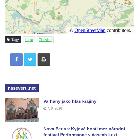
Kaple v severní části Dolního Třebonína
Márnice na hřbitově v Rybniště
Kaple u kostela svatého Jiljí v Lužci nad
Vltavou
Tagy
kaple
Židovice
Kostel svatého Jiljí v Lužci nad Vltavou
Tisknout
Kaple Božího těla na hřbitově v Hostíně u
Vojkovic
Kostel Nanebevzetí Panny Marie v Hostíně
u Vojkovic
naseveru.net
Kaple svatého Bartoloměje v Bukolu
Hřbitovní kaple na hřbitově v Lužci nad
Varhany jako hlas krajiny
Vltavou
7. 8. 2026
Márnice na hřbitově v Lužci nad Vltavou
Márnice na hřbitově v Hrobčicích
Nová Perla v Kyjově hostí mezinárodní
festival Performance v časech krizí
Kostel svatého Havla na hřbitově v