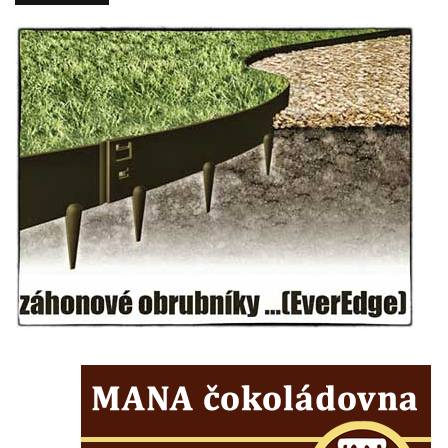
Vesnický kostel v Reinhardtsdorfu
Kaple v Oparnu
Protestantský (evangelicko-luterský) kostel
Crostau
Kaple Nanebevstoupení Panny Marie ve
Svitavě
Výklenková kaple Piety ve Svojkově
Kostel Nejsvětější Trojice ve Velenicích
Kostel svatého Vavřince v Okounově
Kostel svatých Petra a Pavla v Semilech
Kostel Nanebevzetí Panny Marie (St. Mariä
Himmelfahrt) v Schirgiswalde
Kostel svaté Máří Magdaleny u hradu
Krasíkov
Kaple Olivetské hory pod věží kostela
svatého Michaela Archanděla v Bochově