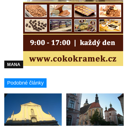
Kaple Olivetské hory pod věží kostela
svatého Michaela Archanděla v Bochově
Mildeova kaple pod Ortelem
Kostel Zvěstování Panny Marie v Duchcově
Výklenková kaple v Teplické ulici u stadionu
v Duchcově
Evangelický kostel v Duchcově
Kostel svatých Petra a Pavla v Jeníkově
MANA
Kaple svaté Anny v Jeníkově
Kaple Panny Marie v Lahošti
Podobné články
Kaple svatého Jana Nepomuckého v
Lahošti
Kostel svatého Mikuláše v Mikulášovicích
Kaple Tří otců v Mikulášovicích
Kaple Matky Boží v Mikulášovicích