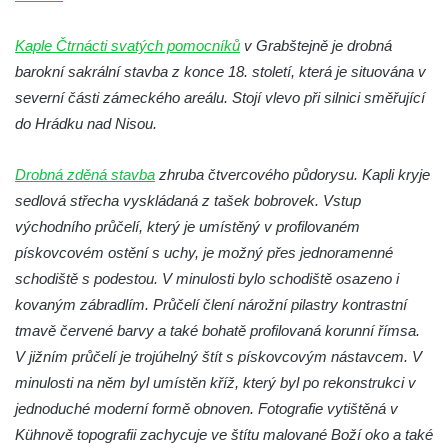
Kaple na křižovatce ulic Budějovická a
Dělnická v Kamenném Újezdě
Kaple Čtrnácti svatých pomocníků
v Grabštejně je drobná
barokní sakrální stavba z konce 18. století, která je situována v
Bývalý kostel svatých Filipa a Jakuba na
severní části zámeckého areálu. Stojí vlevo při silnici směřující
náměstí J. V. Kamarýta ve Velešíně
do Hrádku nad Nisou.
Kaple na hřbitově ve Velešíně
Márnice na hřbitově ve Velešíně
Drobná zděná stavba
zhruba čtvercového půdorysu. Kapli kryje
Kostel svatého Václava ve Velešíně
sedlová střecha vyskládaná z tašek bobrovek. Vstup
Poutní areál Římov
východního průčelí, který je umístěný v profilovaném
pískovcovém ostění s uchy, je možný přes jednoramenné
Kostel svatého Ducha v poutním areálu
schodiště s podestou. V minulosti bylo schodiště osazeno i
Římov
kovaným zábradlím. Průčelí člení nárožní pilastry kontrastní
Křížová cesta Římov – XXV. kaple – Boží
tmavě červené barvy a také bohatě profilovaná korunní římsa.
hrob
V jižním průčelí je trojúhelný štít s pískovcovým nástavcem. V
Křížová cesta Římov – XXIV. kaple – Pieta
minulosti na něm byl umístěn kříž, který byl po rekonstrukci v
Křížová cesta Římov – XXIII. kaple –
jednoduché moderní formě obnoven. Fotografie vytištěná v
Kalvárie
Kühnově topografii zachycuje ve štítu malované Boží oko a také