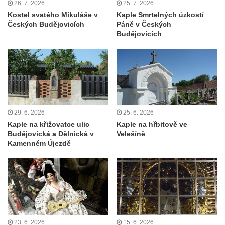
Kaple Andělů strážných (Fürleova kaple) v
26. 7. 2026
25. 7. 2026
Kostel svatého Mikuláše v
Kaple Smrtelných úzkostí
Mikulášovicích
Českých Budějovicích
Páně v Českých
Balzerova kaple v Mikulášovicích
Budějovicích
Kostel svatého Václava ve Šluknově
Kostel svatého Mikuláše v Třebušíně
Klášterní kostel svatého Františka z Assisi v
Zákupech
Kaple svatého Josefa u Zákup
29. 6. 2026
25. 6. 2026
Kostel svatých Fabiána a Šebestiána v
Kaple na křižovatce ulic
Kaple na hřbitově ve
Budějovická a Dělnická v
Velešíně
Zákupech
Kamenném Újezdě
Kostel svatého Havla v Kuřívodech
Kaple Krista v žaláři u kostela Nalezení
svatého Kříže ve Frýdlantu
Kostel Nalezení svatého Kříže ve Frýdlantu
Kostel Krista Spasitele ve Frýdlantu
23. 6. 2026
15. 6. 2026