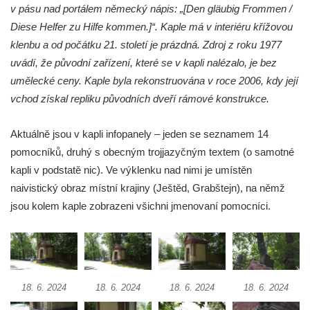
Křížová cesta Římov – XXII. kaple – Šimon
v pásu nad portálem německý nápis: „[Den gläubig Frommen /
Cyrénský pomáhá Ježíši nést kříž
Diese Helfer zu Hilfe kommen.]“. Kaple má v interiéru křížovou
Křížová cesta Římov – XXI. kaple –
klenbu a od počátku 21. století je prázdná. Zdroj z roku 1977
Popravní brána
uvádí, že původní zařízení, které se v kapli nalézalo, je bez
umělecké ceny. Kaple byla rekonstruována v roce 2006, kdy její
Křížová cesta Římov – XX. kaple – Svatá
vchod získal repliku původních dveří rámové konstrukce.
Veronika potkává Ježíše a utírá mu do své
roušky pot z tváře
Aktuálně jsou v kapli infopanely – jeden se seznamem 14
Křížová cesta Římov – XIX. kaple – Kristus
pomocníků, druhý s obecným trojjazyčným textem (o samotné
kříž nesoucí potkává Pannu Marii
kapli v podstatě nic). Ve výklenku nad nimi je umístěn
Křížová cesta Římov – XVIII. kaple – Na
naivistický obraz místní krajiny (Ještěd, Grabštejn), na němž
Ježíše vložen kříž
jsou kolem kaple zobrazeni všichni jmenovaní pomocníci.
Křížová cesta Římov – XVII. kaple – Velký
Pilát
Křížová cesta Římov – XVI. kaple – U
Herodesa
18. 6. 2024
18. 6. 2024
18. 6. 2024
18. 6. 2024
Křížová cesta Římov – XV. kaple – Malý