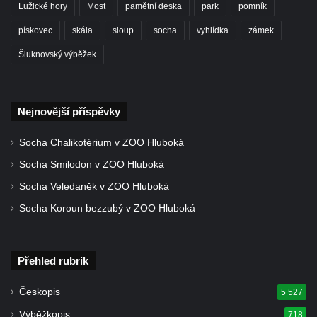
Lužické hory
Most
pamětní deska
park
pomník
Kostel Božího Těla v Kraslicích
pískovec
skála
sloup
socha
vyhlídka
zámek
Kostel svaté Maří Magdalény v Karlových
Šluknovský výběžek
Varech
Kaple Panny Marie pod hradem Přimda
Kaple Panny Marie v Kunčicích nad Labem
Nejnovější příspěvky
Hrobová kaple na hřbitově v Rychnově u
Jablonce nad Nisou
Socha Chalikotérium v ZOO Hluboká
Márnice/hřbitovní kaple na hřbitově v
Socha Smilodon v ZOO Hluboká
Rychnově u Jablonce nad Nisou
Socha Veledaněk v ZOO Hluboká
Výklenková kaple u rozcestí u domu čp. 42
Socha Koroun bezzubý v ZOO Hluboká
v Krásné u Pěnčína
Márnice na hřbitově v Krásné u Pěnčína
Přehled rubrik
Výklenková kaple naproti domu čp. 34 v
Krásné u Pěnčína
Českopis
5 527
Kostel svatého Josefa v Krásné u Pěnčína
Výběžkopis
718