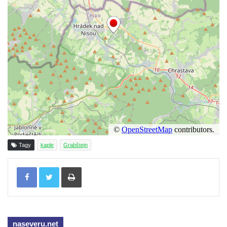
Jidášovo
Křížová cesta Římov – VI. kaple – Olivetská
hora (Getsemanská zahrada)
Křížová cesta Římov – V. kaple – Smutná
duše
Křížová cesta Římov – IV. kaple – Pustá ves
Křížová cesta Římov – III. kaple – Stádní
brána
Křížová cesta Římov – II. kaple – Poslední
večeře Páně
Tagy
kaple
Grabštejn
Křížová cesta Římov – I. kaple – Loučení
Tisknout
Ježíše s Pannou Marií
Márnice na hřbitově v Římově
Kaple v Horním Třeboníně
Kaple Panny Marie v Horním Třeboníně
naseveru.net