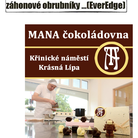
Márnice na hřbitově v Kozlech
Vesnický kostel v Reinhardtsdorfu
Kaple v Oparnu
Protestantský (evangelicko-luterský) kostel
Crostau
Kaple Nanebevstoupení Panny Marie ve
Svitavě
Výklenková kaple Piety ve Svojkově
Kostel Nejsvětější Trojice ve Velenicích
Kostel svatého Vavřince v Okounově
Kostel svatých Petra a Pavla v Semilech
Kostel Nanebevzetí Panny Marie (St. Mariä
Himmelfahrt) v Schirgiswalde
Kostel svaté Máří Magdaleny u hradu
Krasíkov