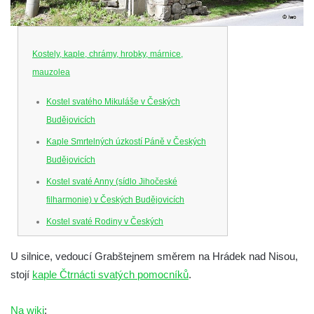
Kostely, kaple, chrámy, hrobky, márnice,
mauzolea
Kostel svatého Mikuláše v Českých
Budějovicích
Kaple Smrtelných úzkostí Páně v Českých
Budějovicích
Kostel svaté Anny (sídlo Jihočeské
filharmonie) v Českých Budějovicích
Kostel svaté Rodiny v Českých
Budějovicích
U silnice, vedoucí Grabštejnem směrem na Hrádek nad Nisou,
Kostel Obětování Panny Marie u kláštera
stojí
kaple Čtrnácti svatých pomocníků
.
dominikánů v Českých Budějovicích
Kostel Všech svatých v Kamenném Újezdě
Na wiki
: