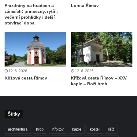
Kaple Getsemanské zahrady na křížové
Prázdniny na hradech a
Loreta Římov
cestě na Křížovém vrchu ve Frýdlantu
zámcích: princezny, rytíři,
večerní prohlídky i delší
Kaple Božího hrobu na Křížové cestě na
otevírací doba
Křížovém vrchu ve Frýdlantu
Poustevna na Křížové cestě na Křížovém
vrchu ve Frýdlantu
Kostel svatého Jakuba Většího v Sokolově
Kostel Nanebevzetí Panny Marie ve
Slunečné
12. 6. 2026
12. 6. 2026
Křížová cesta Římov
Křížová cesta Římov – XXV.
Kostel Jména Panny Marie v Sepekově
kaple – Boží hrob
Kostel svatých Petra a Pavla v Růžové
Kaple Stětí svatého Jana Křtitele v
Rumburku
Štítky
Bývalá synagoga v Milevsku
Kostel svaté Kateřiny Alexandrijské v
architektura
hrob
hřbitov
kaple
kostel
kříž
Krásně