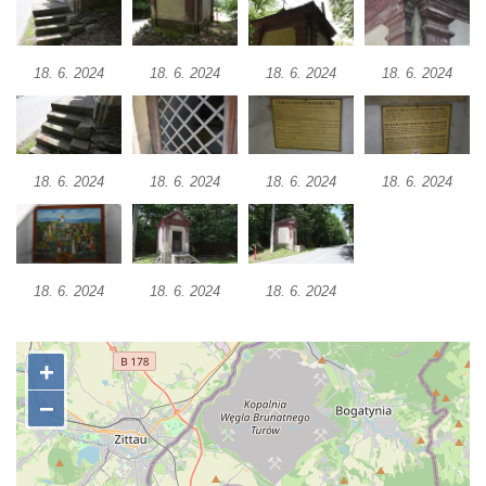
Pilát
Křížová cesta Římov – XIV. kaple – U
Kaifáše (U Děvečky)
18. 6. 2024
18. 6. 2024
18. 6. 2024
18. 6. 2024
Křížová cesta Římov – XIII. kaple – U
Annáše (U Kaifáše)
Křížová cesta Římov – XII. kaple – Vodní
18. 6. 2024
18. 6. 2024
18. 6. 2024
18. 6. 2024
brána
Křížová cesta Římov – XI. kaple – Ježíš
haněn a tupen
Křížová cesta Římov – X. kaple – U
18. 6. 2024
18. 6. 2024
18. 6. 2024
Cedronu
Křížová cesta Římov – IX. kaple – U
chromého žida
Křížová cesta Římov – VIII. kaple – Kristus
svázán a ze zahrady vyhnán
Křížová cesta Římov – VII. kaple – Políbení