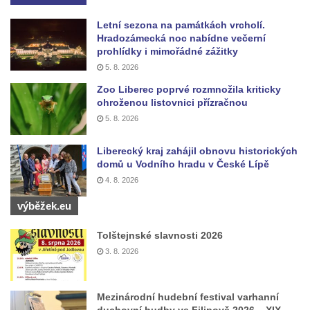
Kaple mezi Dolním Třebonínem a Horním
Třebonínem
Letní sezona na památkách vrcholí.
Hradozámecká noc nabídne večerní
Kaple v severní části Dolního Třebonína
prohlídky i mimořádné zážitky
Márnice na hřbitově v Rybniště
5. 8. 2026
Kaple u kostela svatého Jiljí v Lužci nad
Zoo Liberec poprvé rozmnožila kriticky
ohroženou listovnici přízračnou
Vltavou
5. 8. 2026
Kostel svatého Jiljí v Lužci nad Vltavou
Kaple Božího těla na hřbitově v Hostíně u
Liberecký kraj zahájil obnovu historických
domů u Vodního hradu v České Lípě
Vojkovic
4. 8. 2026
Kostel Nanebevzetí Panny Marie v Hostíně
výběžek.eu
u Vojkovic
Kaple svatého Bartoloměje v Bukolu
Tolštejnské slavnosti 2026
Hřbitovní kaple na hřbitově v Lužci nad
3. 8. 2026
Vltavou
Márnice na hřbitově v Lužci nad Vltavou
Mezinárodní hudební festival varhanní
duchovní hudby ve Filipově 2026 – XIX.
Márnice na hřbitově v Hrobčicích