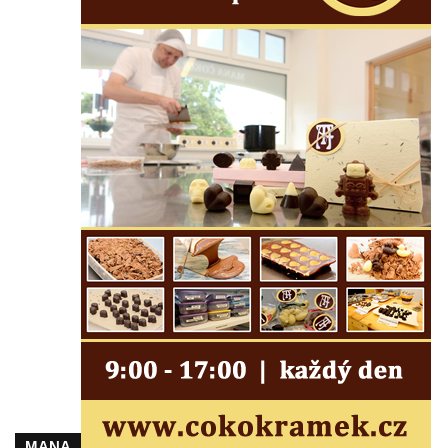
Márnice na hřbitově v Lužci nad Vltavou
Márnice na hřbitově v Hrobčicích
Kostel svatého Havla na hřbitově v
Hrobčicích
Kaple svatého Vavřince v Mirošovicích
Márnice na hřbitově v Račicích
Márnice na hřbitově v Dobříni
Kaple v Bezděkově
Kaple Nejsvětější Trojice v centru Liběšic
Výklenková kaple na rozcestí na jižním
okraji Liběšic
Kostel svaté Kateřiny v Chouči
Kaple svatého Blažeje východně od Lužice
Kostel svatého Augustina v Lužici
Márnice na hřbitově v Lužici
MANA