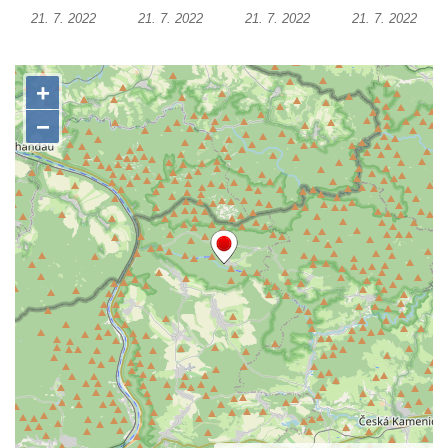
Kalvárie
21. 7. 2022
21. 7. 2022
21. 7. 2022
21. 7. 2022
Křížová cesta Římov – XXII. kaple – Šimon
Cyrénský pomáhá Ježíši nést kříž
Křížová cesta Římov – XXI. kaple –
Popravní brána
Křížová cesta Římov – XX. kaple – Svatá
Veronika potkává Ježíše a utírá mu do své
roušky pot z tváře
Křížová cesta Římov – XIX. kaple – Kristus
kříž nesoucí potkává Pannu Marii
Křížová cesta Římov – XVIII. kaple – Na
Ježíše vložen kříž
Křížová cesta Římov – XVII. kaple – Velký
Pilát
Křížová cesta Římov – XVI. kaple – U
Herodesa