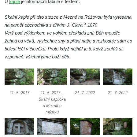
U
kaple
je informační tabule s textem:
Kostel Všech svatých v Kamenném Újezdě
Kaple na křižovatce ulic Budějovická a
Skalní kaple při této stezce z Mezné na Růžovou byla vytesána
Dělnická v Kamenném Újezdě
na paměť obchodníka s dřívím J. Clara † 1870
Bývalý kostel svatých Filipa a Jakuba na
Verš pod výklenkem ve volném překladu zní: Bůh moudře
náměstí J. V. Kamarýta ve Velešíně
žehná od věků, vyslechne sny a přání naše a rozhoduje sám co
bolest léčí v člověku. Proto když nejhůř je ti, když zoufáš si,
Kaple na hřbitově ve Velešíně
vzpomeň: všichni jsme boží děti.
Márnice na hřbitově ve Velešíně
Kostel svatého Václava ve Velešíně
Poutní areál Římov
Kostel svatého Ducha v poutním areálu
11. 5. 2017
11. 5. 2017 –
21. 7. 2022
21. 7. 2022
Římov
Skalní kaplička
Křížová cesta Římov – XXV. kaple – Boží
u Mezního
můstku
hrob
Křížová cesta Římov – XXIV. kaple – Pieta
Křížová cesta Římov – XXIII. kaple –