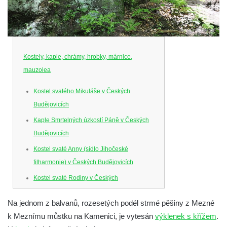
Kostely, kaple, chrámy, hrobky, márnice,
mauzolea
Kostel svatého Mikuláše v Českých
Budějovicích
Kaple Smrtelných úzkostí Páně v Českých
Budějovicích
Kostel svaté Anny (sídlo Jihočeské
filharmonie) v Českých Budějovicích
Kostel svaté Rodiny v Českých
Budějovicích
Na jednom z balvanů, rozesetých podél strmé pěšiny z Mezné
Kostel Obětování Panny Marie u kláštera
k Meznímu můstku na Kamenici, je vytesán
výklenek s křížem
.
dominikánů v Českých Budějovicích