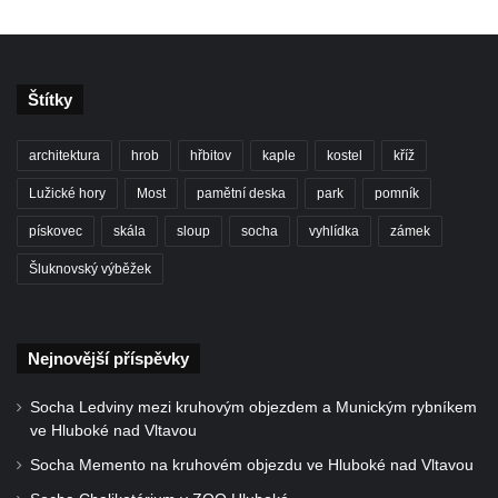
Kaple Matky Boží v Mikulášovicích
Kaple Andělů strážných (Fürleova kaple) v
Mikulášovicích
Štítky
Balzerova kaple v Mikulášovicích
Kostel svatého Václava ve Šluknově
architektura
hrob
hřbitov
kaple
kostel
kříž
Kostel svatého Mikuláše v Třebušíně
Lužické hory
Most
pamětní deska
park
pomník
Klášterní kostel svatého Františka z Assisi v
pískovec
skála
sloup
socha
vyhlídka
zámek
Zákupech
Šluknovský výběžek
Kaple svatého Josefa u Zákup
Kostel svatých Fabiána a Šebestiána v
Zákupech
Nejnovější příspěvky
Kostel svatého Havla v Kuřívodech
Socha Ledviny mezi kruhovým objezdem a Munickým rybníkem
Kaple Krista v žaláři u kostela Nalezení
ve Hluboké nad Vltavou
svatého Kříže ve Frýdlantu
Socha Memento na kruhovém objezdu ve Hluboké nad Vltavou
Kostel Nalezení svatého Kříže ve Frýdlantu