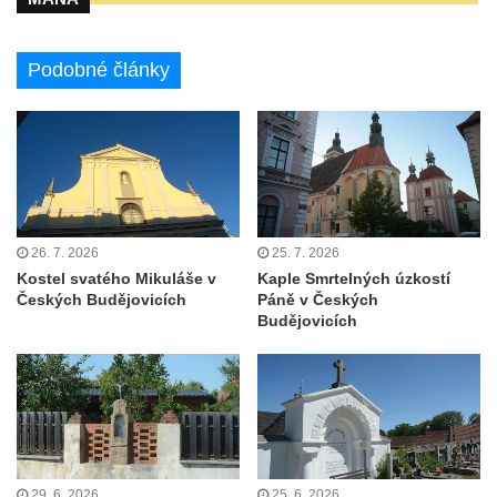
Kostel svatého Martina v Kozlech
Márnice na hřbitově v Kozlech
Podobné články
Vesnický kostel v Reinhardtsdorfu
Kaple v Oparnu
Protestantský (evangelicko-luterský) kostel
Crostau
Kaple Nanebevstoupení Panny Marie ve
Svitavě
26. 7. 2026
25. 7. 2026
Výklenková kaple Piety ve Svojkově
Kostel svatého Mikuláše v
Kaple Smrtelných úzkostí
Českých Budějovicích
Páně v Českých
Kostel Nejsvětější Trojice ve Velenicích
Budějovicích
Kostel svatého Vavřince v Okounově
Kostel svatých Petra a Pavla v Semilech
Kostel Nanebevzetí Panny Marie (St. Mariä
Himmelfahrt) v Schirgiswalde
Kostel svaté Máří Magdaleny u hradu
29. 6. 2026
25. 6. 2026