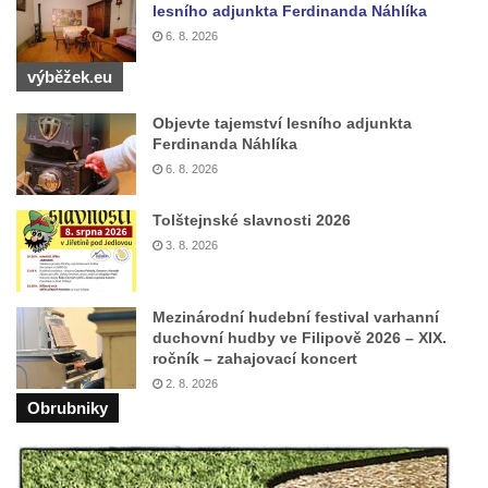
lesního adjunkta Ferdinanda Náhlíka
Křížová cesta Římov – VII. kaple – Políbení
6. 8. 2026
Jidášovo
výběžek.eu
Křížová cesta Římov – VI. kaple – Olivetská
hora (Getsemanská zahrada)
Objevte tajemství lesního adjunkta
Ferdinanda Náhlíka
Křížová cesta Římov – V. kaple – Smutná
6. 8. 2026
duše
Křížová cesta Římov – IV. kaple – Pustá ves
Tolštejnské slavnosti 2026
3. 8. 2026
Křížová cesta Římov – III. kaple – Stádní
brána
Křížová cesta Římov – II. kaple – Poslední
Mezinárodní hudební festival varhanní
duchovní hudby ve Filipově 2026 – XIX.
večeře Páně
ročník – zahajovací koncert
Křížová cesta Římov – I. kaple – Loučení
2. 8. 2026
Ježíše s Pannou Marií
Obrubniky
Márnice na hřbitově v Římově
Kaple v Horním Třeboníně