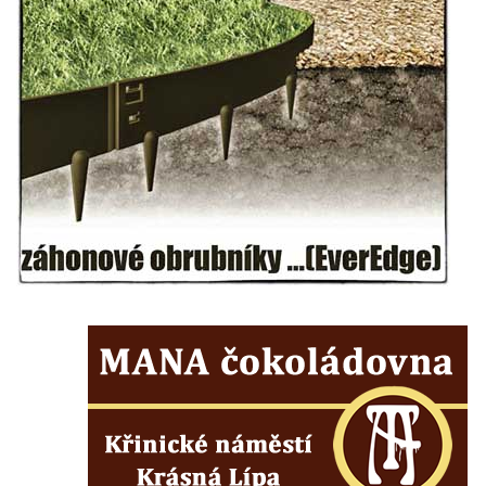
Kaple Panny Marie v Horním Třeboníně
Kaple mezi Dolním Třebonínem a Horním
Třebonínem
Kaple v severní části Dolního Třebonína
Márnice na hřbitově v Rybniště
Kaple u kostela svatého Jiljí v Lužci nad
Vltavou
Kostel svatého Jiljí v Lužci nad Vltavou
Kaple Božího těla na hřbitově v Hostíně u
Vojkovic
Kostel Nanebevzetí Panny Marie v Hostíně
u Vojkovic
Kaple svatého Bartoloměje v Bukolu
Hřbitovní kaple na hřbitově v Lužci nad
Vltavou