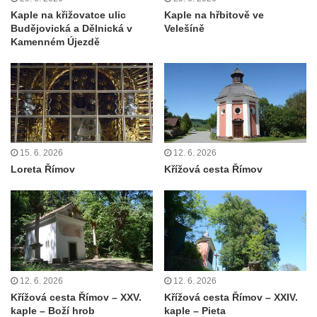
Krasíkov
Kaple na křižovatce ulic
Kaple na hřbitově ve
Kaple Olivetské hory pod věží kostela
Budějovická a Dělnická v
Velešíně
Kamenném Újezdě
svatého Michaela Archanděla v Bochově
Mildeova kaple pod Ortelem
Kostel Zvěstování Panny Marie v Duchcově
Výklenková kaple v Teplické ulici u stadionu
v Duchcově
Evangelický kostel v Duchcově
15. 6. 2026
12. 6. 2026
Loreta Římov
Křížová cesta Římov
Kostel svatých Petra a Pavla v Jeníkově
Kaple svaté Anny v Jeníkově
Kaple Panny Marie v Lahošti
Kaple svatého Jana Nepomuckého v
Lahošti
Kostel svatého Mikuláše v Mikulášovicích
12. 6. 2026
12. 6. 2026
Křížová cesta Římov – XXV.
Křížová cesta Římov – XXIV.
Kaple Tří otců v Mikulášovicích
kaple – Boží hrob
kaple – Pieta