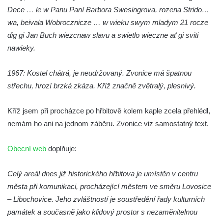
Jidášovo
Dece … le w Panu Paní Barbora Swesingrova, rozena Strido…
wa, beivala Wobrocznicze … w wieku swym mladym 21 rocze
Křížová cesta Římov – VI. kaple – Olivetská
dig gi Jan Buch wiezcnaw slavu a swietlo wieczne ať gi sviti
hora (Getsemanská zahrada)
nawieky.
Křížová cesta Římov – V. kaple – Smutná
duše
1967: Kostel chátrá, je neudržovaný. Zvonice má špatnou
Křížová cesta Římov – IV. kaple – Pustá ves
střechu, hrozí brzká zkáza. Kříž značně zvětralý, plesnivý.
Křížová cesta Římov – III. kaple – Stádní
brána
Kříž jsem při procházce po hřbitově kolem kaple zcela přehlédl,
Křížová cesta Římov – II. kaple – Poslední
nemám ho ani na jednom záběru. Zvonice viz samostatný text.
večeře Páně
Obecní web
doplňuje:
Křížová cesta Římov – I. kaple – Loučení
Ježíše s Pannou Marií
Celý areál dnes již historického hřbitova je umístěn v centru
Márnice na hřbitově v Římově
města při komunikaci, procházející městem ve směru Lovosice
Kaple v Horním Třeboníně
– Libochovice. Jeho zvláštností je soustředění řady kulturních
Kaple Panny Marie v Horním Třeboníně
památek a současně jako klidový prostor s nezaměnitelnou