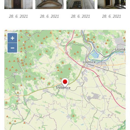
Márnice na hřbitově v Kozlech
Vesnický kostel v Reinhardtsdorfu
28. 6. 2021
28. 6. 2021
28. 6. 2021
28. 6. 2021
Kaple v Oparnu
Protestantský (evangelicko-luterský) kostel
Crostau
Kaple Nanebevstoupení Panny Marie ve
Svitavě
Výklenková kaple Piety ve Svojkově
Kostel Nejsvětější Trojice ve Velenicích
Kostel svatého Vavřince v Okounově
Kostel svatých Petra a Pavla v Semilech
Kostel Nanebevzetí Panny Marie (St. Mariä
Himmelfahrt) v Schirgiswalde
Kostel svaté Máří Magdaleny u hradu
Krasíkov