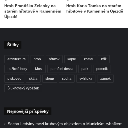
Tanvaldu
Hrob Františka Zelenky na
Hrob Karla Tomka na starém
starém hřbitově v Kamenném
hřbitově v Kamenném Újezdě
Kostel svatého Františka z Assisi v Tanvaldu
Újezdě
Riedlova hrobka v Desné
Kaple svaté Alžběty Durynské v Dolních
Křečanech
Štítky
Márnice nového hřbitova ve Starých
Křečanech
architektura
hrob
hřbitov
kaple
kostel
kříž
Bývalá márnice u hřbitova v Dubé
Lužické hory
Most
pamětní deska
park
pomník
Kostel Nalezení svatého Kříže v Dubé
pískovec
skála
sloup
socha
vyhlídka
zámek
Kostel Nanebevzetí Panny Marie v
Úněticích
Šluknovský výběžek
Kostel svatého Klementa v Levém Hradci
Kostel Wang (Karpacz – Bierutowice,
Nejnovější příspěvky
Polsko)
Skalní kaple Nejsvětější Trojice u Česká
Socha Ledviny mezi kruhovým objezdem a Munickým rybníkem