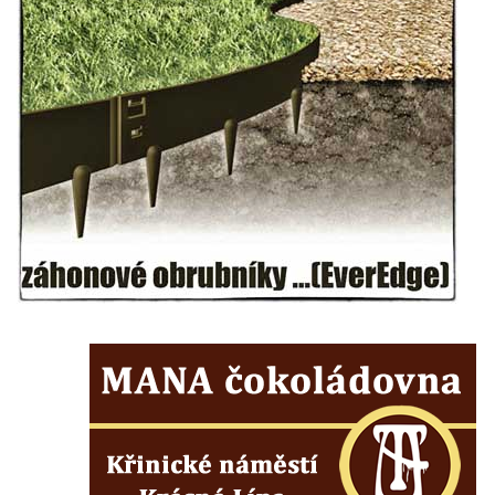
Kaple Getsemanské zahrady na křížové
cestě na Křížovém vrchu ve Frýdlantu
Kaple Božího hrobu na Křížové cestě na
Křížovém vrchu ve Frýdlantu
Poustevna na Křížové cestě na Křížovém
vrchu ve Frýdlantu
Kostel svatého Jakuba Většího v Sokolově
Kostel Nanebevzetí Panny Marie ve
Slunečné
Kostel Jména Panny Marie v Sepekově
Kostel svatých Petra a Pavla v Růžové
Kaple Stětí svatého Jana Křtitele v
Rumburku
Bývalá synagoga v Milevsku
Kostel svaté Kateřiny Alexandrijské v
Krásně