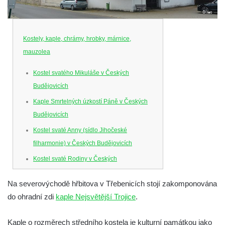
Kostely, kaple, chrámy, hrobky, márnice,
mauzolea
Kostel svatého Mikuláše v Českých
Budějovicích
Kaple Smrtelných úzkostí Páně v Českých
Budějovicích
Kostel svaté Anny (sídlo Jihočeské
filharmonie) v Českých Budějovicích
Kostel svaté Rodiny v Českých
Budějovicích
Na severovýchodě hřbitova v Třebenicích stojí zakomponována
Kostel Obětování Panny Marie u kláštera
do ohradní zdi
kaple Nejsvětější Trojice
.
dominikánů v Českých Budějovicích
Kostel Všech svatých v Kamenném Újezdě
Kaple o rozměrech středního kostela je kulturní památkou jako