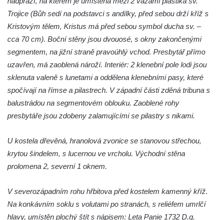
nadpraží, na kterém je umístěna mezi 2 vázami plastika sv.
Pilát
Trojice (Bůh sedí na podstavci s andílky, před sebou drží kříž s
Křížová cesta Římov – XIV. kaple – U
Kristovým tělem, Kristus má před sebou symbol ducha sv. –
Kaifáše (U Děvečky)
cca 70 cm). Boční stěny jsou dvouosé, s okny zakončenými
Křížová cesta Římov – XIII. kaple – U
segmentem, na jižní straně pravoúhlý vchod. Presbytář přímo
Annáše (U Kaifáše)
uzavřen, má zaoblená nároží. Interiér: 2 klenební pole lodi jsou
Křížová cesta Římov – XII. kaple – Vodní
sklenuta valeně s lunetami a oddělena klenebními pasy, které
brána
spočívají na římse a pilastrech. V západní části zděná tribuna s
balustrádou na segmentovém oblouku. Zaoblené rohy
Křížová cesta Římov – XI. kaple – Ježíš
presbytáře jsou zdobeny zalamujícími se pilastry s nikami.
haněn a tupen
Křížová cesta Římov – X. kaple – U
U kostela dřevěná, hranolová zvonice se stanovou střechou,
Cedronu
krytou šindelem, s lucernou ve vrcholu. Východní stěna
Křížová cesta Římov – IX. kaple – U
prolomena 2, severní 1 oknem.
chromého žida
Křížová cesta Římov – VIII. kaple – Kristus
V severozápadním rohu hřbitova před kostelem kamenný kříž.
svázán a ze zahrady vyhnán
Na konkávním soklu s volutami po stranách, s reliéfem umrlčí
Křížová cesta Římov – VII. kaple – Políbení
hlavy, umístěn plochý štít s nápisem: Leta Panie 1732 D.g.