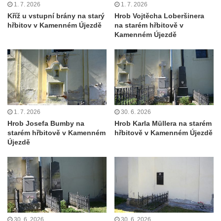
1. 7. 2026
1. 7. 2026
Kaple u kostela svatého Jakuba Většího
Kříž u vstupní brány na starý
Hrob Vojtěcha Loberšinera
hřbitov v Kamenném Újezdě
na starém hřbitově v
(Staršího) u Lahovic
Kamenném Újezdě
Kostel svatého Jakuba Většího (Staršího) u
Lahovic
Kostel svatých Petra a Pavla v Želkovicích
Kaple Panny Marie Bolestné v Benešově
nad Ploučnicí
1. 7. 2026
30. 6. 2026
Kostel Narození Panny Marie v Benešově
Hrob Josefa Bumby na
Hrob Karla Müllera na starém
nad Ploučnicí
starém hřbitově v Kamenném
hřbitově v Kamenném Újezdě
Hrobová kaple Mattauschů na hřbitově v
Újezdě
Benešově nad Ploučnicí
Kostel svaté Anny v Tisé
Hrobka rodiny Rohn na hřbitově v
Šumburku nad Desnou – Tanvaldu
Hřbitovní kaple v Šumburku nad Desnou –
30. 6. 2026
30. 6. 2026