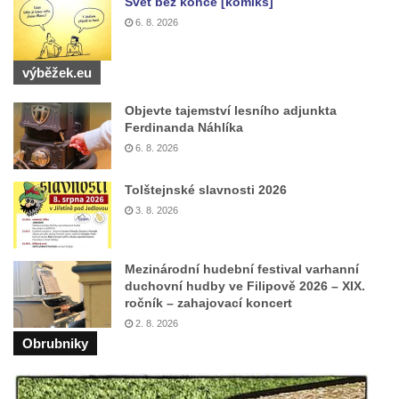
Svět bez konce [komiks]
Kaple Andělů strážných (Fürleova kaple) v
6. 8. 2026
Mikulášovicích
Balzerova kaple v Mikulášovicích
výběžek.eu
Kostel svatého Václava ve Šluknově
Objevte tajemství lesního adjunkta
Kostel svatého Mikuláše v Třebušíně
Ferdinanda Náhlíka
Klášterní kostel svatého Františka z Assisi v
6. 8. 2026
Zákupech
Tolštejnské slavnosti 2026
Kaple svatého Josefa u Zákup
3. 8. 2026
Kostel svatých Fabiána a Šebestiána v
Zákupech
Mezinárodní hudební festival varhanní
Kostel svatého Havla v Kuřívodech
duchovní hudby ve Filipově 2026 – XIX.
Kaple Krista v žaláři u kostela Nalezení
ročník – zahajovací koncert
svatého Kříže ve Frýdlantu
2. 8. 2026
Obrubniky
Kostel Nalezení svatého Kříže ve Frýdlantu
Kostel Krista Spasitele ve Frýdlantu