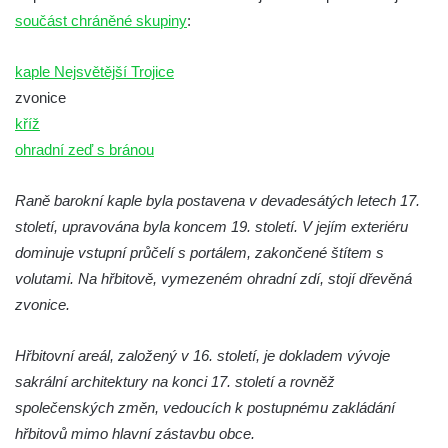
Kaple na křižovatce ulic Budějovická a
součást chráněné skupiny
:
Dělnická v Kamenném Újezdě
kaple Nejsvětější Trojice
Bývalý kostel svatých Filipa a Jakuba na
zvonice
náměstí J. V. Kamarýta ve Velešíně
kříž
Kaple na hřbitově ve Velešíně
ohradní zeď s bránou
Márnice na hřbitově ve Velešíně
Kostel svatého Václava ve Velešíně
Raně barokní kaple byla postavena v devadesátých letech 17.
Poutní areál Římov
století, upravována byla koncem 19. století. V jejím exteriéru
dominuje vstupní průčelí s portálem, zakončené štítem s
Kostel svatého Ducha v poutním areálu
volutami. Na hřbitově, vymezeném ohradní zdí, stojí dřevěná
Římov
zvonice.
Křížová cesta Římov – XXV. kaple – Boží
hrob
Hřbitovní areál, založený v 16. století, je dokladem vývoje
Křížová cesta Římov – XXIV. kaple – Pieta
sakrální architektury na konci 17. století a rovněž
Křížová cesta Římov – XXIII. kaple –
společenských změn, vedoucích k postupnému zakládání
Kalvárie
hřbitovů mimo hlavní zástavbu obce.