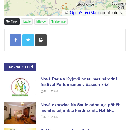
Kaple Olivetské hory pod věží kostela
svatého Michaela Archanděla v Bochově
Mildeova kaple pod Ortelem
Tagy
kaple
hřbitov
Třebenice
Kostel Zvěstování Panny Marie v Duchcově
Tisknout
Výklenková kaple v Teplické ulici u stadionu
v Duchcově
Evangelický kostel v Duchcově
Kostel svatých Petra a Pavla v Jeníkově
naseveru.net
Kaple svaté Anny v Jeníkově
Nová Perla v Kyjově hostí mezinárodní
Kaple Panny Marie v Lahošti
festival Performance v časech krizí
Kaple svatého Jana Nepomuckého v
6. 8. 2026
Lahošti
Nová expozice Na Saule odhaluje příběh
Kostel svatého Mikuláše v Mikulášovicích
lesního adjunkta Ferdinanda Náhlíka
Kaple Tří otců v Mikulášovicích
6. 8. 2026
Kaple Matky Boží v Mikulášovicích