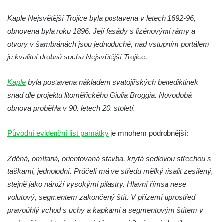
Křížová cesta Římov – XXII. kaple – Šimon
Cyrénský pomáhá Ježíši nést kříž
Kaple Nejsvětější Trojice byla postavena v letech 1692-96,
obnovena byla roku 1896. Její fasády s lizénovými rámy a
Křížová cesta Římov – XXI. kaple –
otvory v šambránách jsou jednoduché, nad vstupním portálem
Popravní brána
je kvalitní drobná socha Nejsvětější Trojice.
Křížová cesta Římov – XX. kaple – Svatá
Veronika potkává Ježíše a utírá mu do své
Kaple
byla postavena nákladem svatojiřských benediktinek
roušky pot z tváře
snad dle projektu litoměřického Giulia Broggia. Novodobá
Křížová cesta Římov – XIX. kaple – Kristus
obnova proběhla v 90. letech 20. století.
kříž nesoucí potkává Pannu Marii
Křížová cesta Římov – XVIII. kaple – Na
Původní evidenční list památky
je mnohem podrobnější:
Ježíše vložen kříž
Křížová cesta Římov – XVII. kaple – Velký
Zděná, omítaná, orientovaná stavba, krytá sedlovou střechou s
Pilát
taškami, jednolodní. Průčelí má ve středu mělký risalit zesílený,
stejně jako nároží vysokými pilastry. Hlavní římsa nese
Křížová cesta Římov – XVI. kaple – U
volutový, segmentem zakončený štít. V přízemí uprostřed
Herodesa
pravoúhlý vchod s uchy a kapkami a segmentovým štítem v
Křížová cesta Římov – XV. kaple – Malý