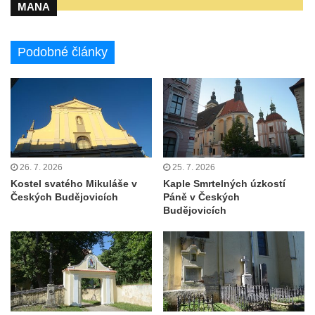
MANA
Kostel Panny Marie Pomocné s Ivanitskou
poustevnou v Teplicích nad Metují
Hřbitovní kaple/márnice na hřbitově v
Podobné články
Teplicích nad Metují
Kostel svatého Vavřince v Teplicích nad
Metují
Hrobová kaple Johanna Nitsche na
hřbitově na Vlčí Hoře
26. 7. 2026
25. 7. 2026
Kaple Panny Marie Karmelské na Vlčí Hoře
Kostel svatého Mikuláše v
Kaple Smrtelných úzkostí
Kostel svatého Bartoloměje v Teplicích
Českých Budějovicích
Páně v Českých
Budějovicích
Kostel svatého Jana Křtitele na Zámeckém
náměstí v Teplicích
Chrám Povýšení svatého Kříže na
Zámeckém náměstí v Teplicích
Výklenková kaple u vodojemu v severní
části Kozel