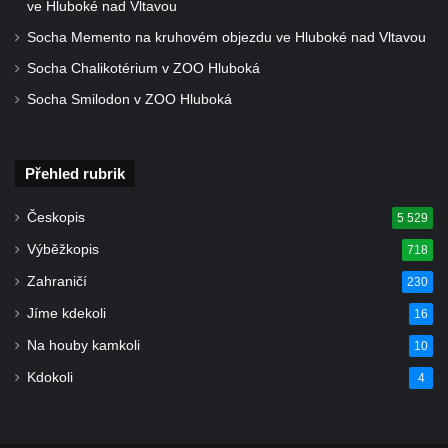
Kamenice
ve Hluboké nad Vltavou
Kostel svatého Vendelína v Perštejně
Socha Memento na kruhovém objezdu ve Hluboké nad Vltavou
Kostel Nejsvětější Trojice v Klášterci nad
Socha Chalikotérium v ZOO Hluboká
Ohří
Socha Smilodon v ZOO Hluboká
Evangelická modlitebna u autobusového
nádraží v Dubé
Přehled rubrik
Hřbitovní kaple ve Velkém Šenově
Kaple svaté Apolónie v Cítolibech
Českopis
5 529
Kostel svatého Jakuba Většího v Cítolibech
Výběžkopis
718
Márnice na hřbitově v Chlumčanech
Zahraničí
230
Kostel svatého Klementa ve Chlumčanech
Jíme kdekoli
16
Kaple svatého Václava ve Vlčí
Na houby kamkoli
10
Kaple svatého Floriána ve Veltěži
Kdokoli
4
Kaple západně od Veltěž u silnice do
Černčic