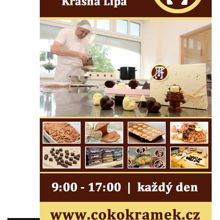
Kostel Božího Těla v Kraslicích
Kostel svaté Maří Magdalény v Karlových
Varech
Kaple Panny Marie pod hradem Přimda
Kaple Panny Marie v Kunčicích nad Labem
Hrobová kaple na hřbitově v Rychnově u
Jablonce nad Nisou
Márnice/hřbitovní kaple na hřbitově v
Rychnově u Jablonce nad Nisou
Výklenková kaple u rozcestí u domu čp. 42
v Krásné u Pěnčína
Márnice na hřbitově v Krásné u Pěnčína
Výklenková kaple naproti domu čp. 34 v
Krásné u Pěnčína
Kostel svatého Josefa v Krásné u Pěnčína