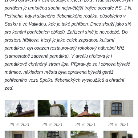
Márnice na hřbitově v Hrobčicích
portálem je umístěna socha nejsvětější trojice sochaře F.S. J.N.
Kostel svatého Havla na hřbitově v
Pettricha, kdysi slavného třebenického rodáka, působícího v
Hrobčicích
Sasku a ve Vatikánu, kde je také pohřben. Dnes slouží jako síň
Kaple svatého Vavřince v Mirošovicích
pro konání pohřebních obřadů. Zařízení síně je novodobé. Do
Márnice na hřbitově v Račicích
prostoru hřbitova, který je jako celek zapsanou kulturní
Márnice na hřbitově v Dobříni
památkou, byl osazen restaurovaný rokokový náhrobní kříž
(samostatně zapsaná památka). V areálu hřbitova je i
Kaple v Bezděkově
památkově chráněný strom lípa. Připravuje se i obnova bývalé
Kaple Nejsvětější Trojice v centru Liběšic
márnice, nákladem města byla opravena bývalá garáž
Výklenková kaple na rozcestí na jižním
pohřebního vozu Spolku třebenických vysloužilců a ohradní
okraji Liběšic
zeď.
Kostel svaté Kateřiny v Chouči
Kaple svatého Blažeje východně od Lužice
Kostel svatého Augustina v Lužici
Márnice na hřbitově v Lužici
28. 6. 2021
28. 6. 2021
28. 6. 2021
28. 6. 2021
Kostel svatého Martina v Kozlech