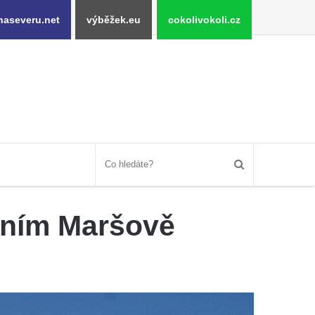
naseveru.net
výběžek.eu
cokolivokoli.cz
lním Maršově