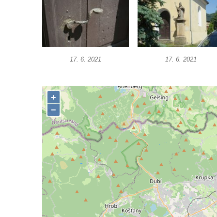
roušky pot z tváře
Křížová cesta Římov – XIX. kaple – Kristus
kříž nesoucí potkává Pannu Marii
Křížová cesta Římov – XVIII. kaple – Na
17. 6. 2021
17. 6. 2021
Ježíše vložen kříž
Křížová cesta Římov – XVII. kaple – Velký
Pilát
Křížová cesta Římov – XVI. kaple – U
Herodesa
Křížová cesta Římov – XV. kaple – Malý
Pilát
Křížová cesta Římov – XIV. kaple – U
Kaifáše (U Děvečky)
Křížová cesta Římov – XIII. kaple – U
Annáše (U Kaifáše)
Křížová cesta Římov – XII. kaple – Vodní