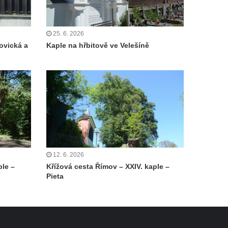
25. 6. 2026
ovická a
Kaple na hřbitově ve Velešíně
12. 6. 2026
ple –
Křížová cesta Římov – XXIV. kaple –
Pieta