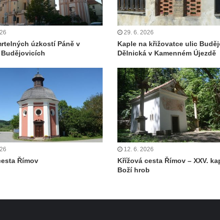
026
29. 6. 2026
rtelných úzkostí Páně v
Kaple na křižovatce ulic Buděj
 Budějovicích
Dělnická v Kamenném Újezdě
026
12. 6. 2026
cesta Římov
Křížová cesta Římov – XXV. ka
Boží hrob