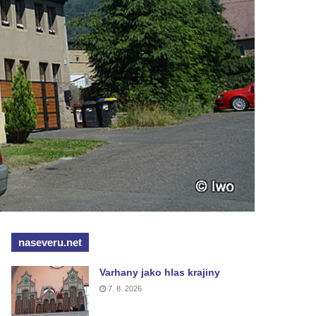
naseveru.net
Varhany jako hlas krajiny
7. 8. 2026