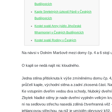
Budějovicích
Kaple Smrtelných úzkostí Páně v Českých
Budějovicích
Kostel svaté Anny (sídlo Jihočeské
filharmonie) v Českých Budějovicích
Kostel svaté Rodiny v Českých
Budějovicích
Na návsi v Dolním Maršově mezi domy čp. 4 a 6 stojí u
Kostel Obětování Panny Marie u kláštera
dominikánů v Českých Budějovicích
O kapli se nedá najít nic kloudného.
Kostel Všech svatých v Kamenném Újezdě
Kaple na křižovatce ulic Budějovická a
Jedna stěna přitisknuta k výše zmíněnému domu čp. 4,
Dělnická v Kamenném Újezdě
průčelí kaple, východní stěna a zadní zkosená část. 
Ke vstupním dveřím vedou dva schody, hluboký dveřní 
Bývalý kostel svatých Filipa a Jakuba na
Zbytek hladké stěny je nade dveřmi vyplněn velkým kr
náměstí J. V. Kamarýta ve Velešíně
ní na sedlovou střechu nasedá zděná čtverhranná věž
Kaple na hřbitově ve Velešíně
jehlancovou střechou, na níž je umístěn obrysový kříž.