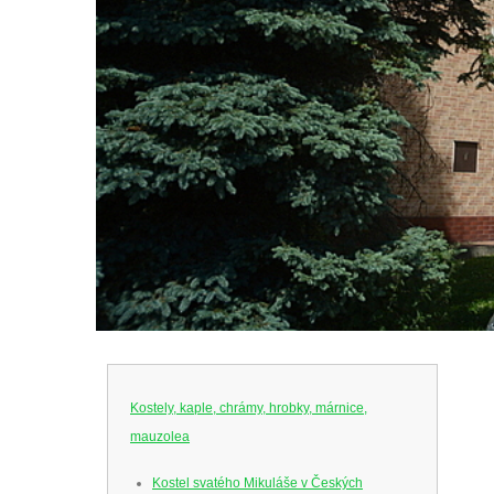
Kostely, kaple, chrámy, hrobky, márnice,
mauzolea
Kostel svatého Mikuláše v Českých