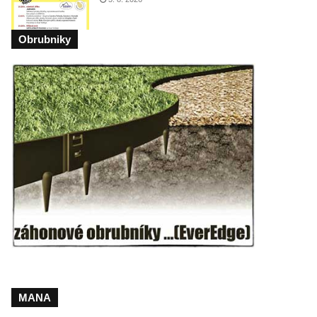
Obrubniky
MANA