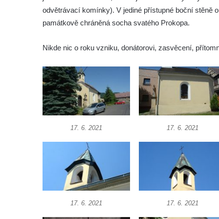
Márnice na hřbitově ve Velešíně
odvětrávací komínky). V jediné přístupné boční stěně
Kostel svatého Václava ve Velešíně
památkově chráněná socha svatého Prokopa.
Poutní areál Římov
Nikde nic o roku vzniku, donátorovi, zasvěcení, příto
Kostel svatého Ducha v poutním areálu
Římov
Křížová cesta Římov – XXV. kaple – Boží
hrob
Křížová cesta Římov – XXIV. kaple – Pieta
Křížová cesta Římov – XXIII. kaple –
17. 6. 2021
17. 6. 2021
Kalvárie
Křížová cesta Římov – XXII. kaple – Šimon
Cyrénský pomáhá Ježíši nést kříž
Křížová cesta Římov – XXI. kaple –
Popravní brána
Křížová cesta Římov – XX. kaple – Svatá
17. 6. 2021
17. 6. 2021
Veronika potkává Ježíše a utírá mu do své