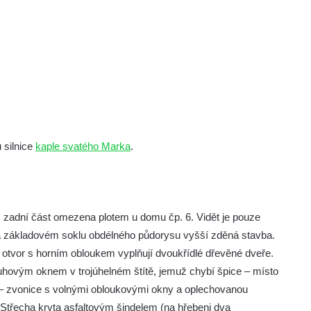
 silnice
kaple svatého Marka
.
 zadní část omezena plotem u domu čp. 6. Vidět je pouze
Na základovém soklu obdélného půdorysu vyšší zděná stavba.
otvor s horním obloukem vyplňují dvoukřídlé dřevěné dveře.
uhovým oknem v trojúhelném štítě, jemuž chybí špice – místo
 – zvonice s volnými obloukovými okny a oplechovanou
 Střecha kryta asfaltovým šindelem (na hřebeni dva