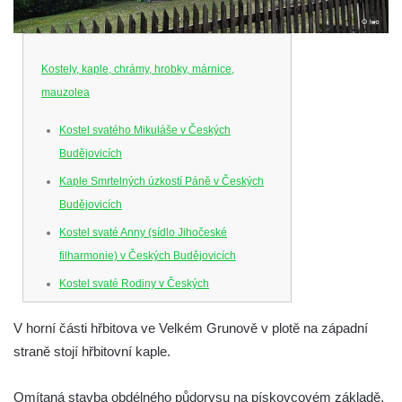
Kostely, kaple, chrámy, hrobky, márnice,
mauzolea
Kostel svatého Mikuláše v Českých
Budějovicích
Kaple Smrtelných úzkostí Páně v Českých
Budějovicích
Kostel svaté Anny (sídlo Jihočeské
filharmonie) v Českých Budějovicích
Kostel svaté Rodiny v Českých
Budějovicích
V horní části hřbitova ve Velkém Grunově v plotě na západní
Kostel Obětování Panny Marie u kláštera
straně stojí hřbitovní kaple.
dominikánů v Českých Budějovicích
Kostel Všech svatých v Kamenném Újezdě
Omítaná stavba obdélného půdorysu na pískovcovém základě,