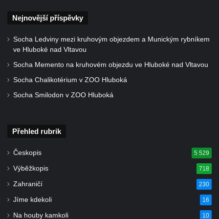
Kaple Getsemanské zahrady na křížové
cestě na Křížovém vrchu ve Frýdlantu
Nejnovější příspěvky
Kaple Božího hrobu na Křížové cestě na
Socha Ledviny mezi kruhovým objezdem a Munickým rybníkem
Křížovém vrchu ve Frýdlantu
ve Hluboké nad Vltavou
Poustevna na Křížové cestě na Křížovém
Socha Memento na kruhovém objezdu ve Hluboké nad Vltavou
vrchu ve Frýdlantu
Socha Chalikotérium v ZOO Hluboká
Kostel svatého Jakuba Většího v Sokolově
Socha Smilodon v ZOO Hluboká
Kostel Nanebevzetí Panny Marie ve
Slunečné
Kostel Jména Panny Marie v Sepekově
Přehled rubrik
Kostel svatých Petra a Pavla v Růžové
Českopis
5 529
Kaple Stětí svatého Jana Křtitele v
Výběžkopis
718
Rumburku
Zahraničí
230
Bývalá synagoga v Milevsku
Jíme kdekoli
16
Kostel svaté Kateřiny Alexandrijské v
Krásně
Na houby kamkoli
10