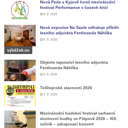
Nová Perla v Kyjově hostí mezinárodní
Jidášovo
festival Performance v časech krizí
Křížová cesta Římov – VI. kaple – Olivetská
6. 8. 2026
hora (Getsemanská zahrada)
Nová expozice Na Saule odhaluje příběh
Křížová cesta Římov – V. kaple – Smutná
lesního adjunkta Ferdinanda Náhlíka
duše
6. 8. 2026
Křížová cesta Římov – IV. kaple – Pustá ves
výběžek.eu
Křížová cesta Římov – III. kaple – Stádní
Objevte tajemství lesního adjunkta
brána
Ferdinanda Náhlíka
Křížová cesta Římov – II. kaple – Poslední
6. 8. 2026
večeře Páně
Křížová cesta Římov – I. kaple – Loučení
Tolštejnské slavnosti 2026
3. 8. 2026
Ježíše s Pannou Marií
Márnice na hřbitově v Římově
Kaple v Horním Třeboníně
Mezinárodní hudební festival varhanní
duchovní hudby ve Filipově 2026 – XIX.
Kaple Panny Marie v Horním Třeboníně
ročník – zahajovací koncert