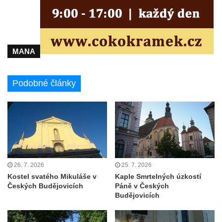
Márnice na hřbitově v Kozlech
Vesnický kostel v Reinhardtsdorfu
Kaple v Oparnu
Protestantský (evangelicko-luterský) kostel
MANA
Crostau
Kaple Nanebevstoupení Panny Marie ve
Podobné články
Svitavě
Výklenková kaple Piety ve Svojkově
Kostel Nejsvětější Trojice ve Velenicích
Kostel svatého Vavřince v Okounově
Kostel svatých Petra a Pavla v Semilech
26. 7. 2026
25. 7. 2026
Kostel Nanebevzetí Panny Marie (St. Mariä
Kostel svatého Mikuláše v
Kaple Smrtelných úzkostí
Himmelfahrt) v Schirgiswalde
Českých Budějovicích
Páně v Českých
Budějovicích
Kostel svaté Máří Magdaleny u hradu
Krasíkov