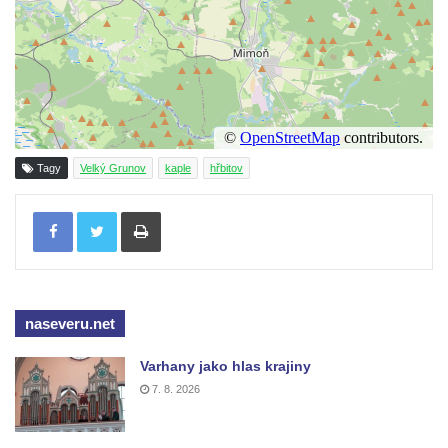
Pilát
Křížová cesta Římov – XIV. kaple – U
Kaifáše (U Děvečky)
Křížová cesta Římov – XIII. kaple – U
Annáše (U Kaifáše)
Křížová cesta Římov – XII. kaple – Vodní
Tagy
Velký Grunov
kaple
hřbitov
brána
Křížová cesta Římov – XI. kaple – Ježíš
Tisknout
haněn a tupen
Křížová cesta Římov – X. kaple – U
Cedronu
naseveru.net
Křížová cesta Římov – IX. kaple – U
chromého žida
Varhany jako hlas krajiny
Křížová cesta Římov – VIII. kaple – Kristus
7. 8. 2026
svázán a ze zahrady vyhnán
Křížová cesta Římov – VII. kaple – Políbení