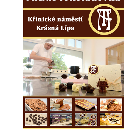
Kostel svatého Havla na hřbitově v
Hrobčicích
Kaple svatého Vavřince v Mirošovicích
Márnice na hřbitově v Račicích
Márnice na hřbitově v Dobříni
Kaple v Bezděkově
Kaple Nejsvětější Trojice v centru Liběšic
Výklenková kaple na rozcestí na jižním
okraji Liběšic
Kostel svaté Kateřiny v Chouči
Kaple svatého Blažeje východně od Lužice
Kostel svatého Augustina v Lužici
Márnice na hřbitově v Lužici
Kostel svatého Martina v Kozlech