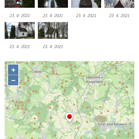
Křížová cesta Římov – XXII. kaple – Šimon
Cyrénský pomáhá Ježíši nést kříž
23. 4. 2021
23. 4. 2021
23. 4. 2021
23. 4. 2021
Křížová cesta Římov – XXI. kaple –
Popravní brána
Křížová cesta Římov – XX. kaple – Svatá
Veronika potkává Ježíše a utírá mu do své
23. 4. 2021
23. 4. 2021
roušky pot z tváře
Křížová cesta Římov – XIX. kaple – Kristus
kříž nesoucí potkává Pannu Marii
Křížová cesta Římov – XVIII. kaple – Na
Ježíše vložen kříž
Křížová cesta Římov – XVII. kaple – Velký
Pilát
Křížová cesta Římov – XVI. kaple – U
Herodesa
Křížová cesta Římov – XV. kaple – Malý