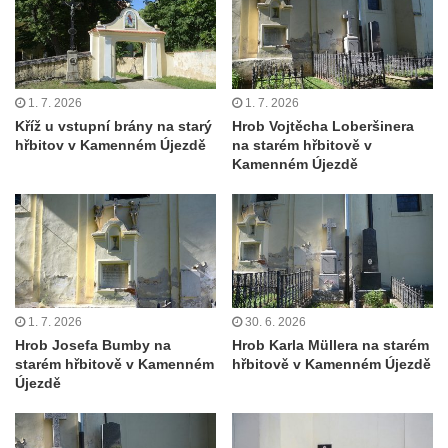
Kaple Olivetské hory pod věží kostela
svatého Michaela Archanděla v Bochově
Mildeova kaple pod Ortelem
Kostel Zvěstování Panny Marie v Duchcově
1. 7. 2026
1. 7. 2026
Výklenková kaple v Teplické ulici u stadionu
Kříž u vstupní brány na starý
Hrob Vojtěcha Loberšinera
hřbitov v Kamenném Újezdě
na starém hřbitově v
v Duchcově
Kamenném Újezdě
Evangelický kostel v Duchcově
Kostel svatých Petra a Pavla v Jeníkově
Kaple svaté Anny v Jeníkově
Kaple Panny Marie v Lahošti
Kaple svatého Jana Nepomuckého v
1. 7. 2026
30. 6. 2026
Lahošti
Hrob Josefa Bumby na
Hrob Karla Müllera na starém
Kostel svatého Mikuláše v Mikulášovicích
starém hřbitově v Kamenném
hřbitově v Kamenném Újezdě
Újezdě
Kaple Tří otců v Mikulášovicích
Kaple Matky Boží v Mikulášovicích