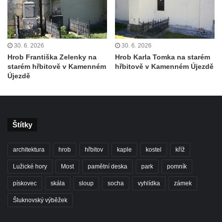
Kaple Andělů strážných (Fürleova kaple) v
Mikulášovicích
Balzerova kaple v Mikulášovicích
30. 6. 2026
30. 6. 2026
Kostel svatého Václava ve Šluknově
Hrob Františka Zelenky na
Hrob Karla Tomka na starém
Kostel svatého Mikuláše v Třebušíně
starém hřbitově v Kamenném
hřbitově v Kamenném Újezdě
Újezdě
Klášterní kostel svatého Františka z Assisi v
Zákupech
Kaple svatého Josefa u Zákup
Kostel svatých Fabiána a Šebestiána v
Štítky
Zákupech
Kostel svatého Havla v Kuřívodech
architektura
hrob
hřbitov
kaple
kostel
kříž
Kaple Krista v žaláři u kostela Nalezení
Lužické hory
Most
pamětní deska
park
pomník
svatého Kříže ve Frýdlantu
pískovec
skála
sloup
socha
vyhlídka
zámek
Kostel Nalezení svatého Kříže ve Frýdlantu
Šluknovský výběžek
Kostel Krista Spasitele ve Frýdlantu