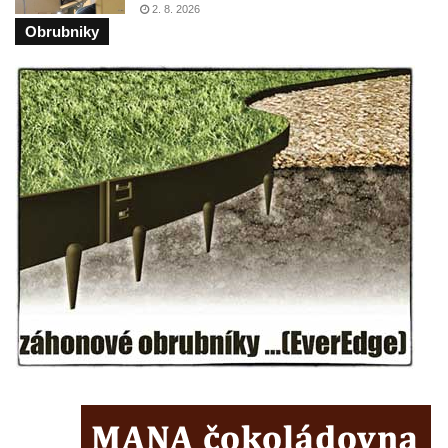
Kaple mezi Dolním Třebonínem a Horním
2. 8. 2026
Obrubniky
Třebonínem
Kaple v severní části Dolního Třebonína
Márnice na hřbitově v Rybniště
Kaple u kostela svatého Jiljí v Lužci nad
Vltavou
Kostel svatého Jiljí v Lužci nad Vltavou
Kaple Božího těla na hřbitově v Hostíně u
Vojkovic
Kostel Nanebevzetí Panny Marie v Hostíně
u Vojkovic
Kaple svatého Bartoloměje v Bukolu
Hřbitovní kaple na hřbitově v Lužci nad
Vltavou
Márnice na hřbitově v Lužci nad Vltavou
Márnice na hřbitově v Hrobčicích