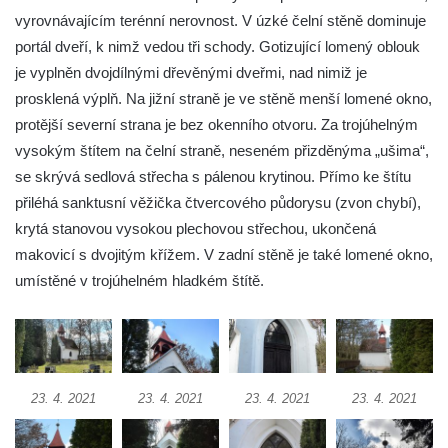
Kaple na křižovatce ulic Budějovická a
vyrovnávajícím terénní nerovnost. V úzké čelní stěně dominuje
Dělnická v Kamenném Újezdě
portál dveří, k nimž vedou tři schody. Gotizující lomený oblouk
Bývalý kostel svatých Filipa a Jakuba na
je vyplněn dvojdílnými dřevěnými dveřmi, nad nimiž je
náměstí J. V. Kamarýta ve Velešíně
prosklená výplň. Na jižní straně je ve stěně menší lomené okno,
protější severní strana je bez okenního otvoru. Za trojúhelným
Kaple na hřbitově ve Velešíně
vysokým štítem na čelní straně, neseném přizděnýma „ušima“,
Márnice na hřbitově ve Velešíně
se skrývá sedlová střecha s pálenou krytinou. Přímo ke štítu
Kostel svatého Václava ve Velešíně
přiléhá sanktusní věžička čtvercového půdorysu (zvon chybí),
Poutní areál Římov
krytá stanovou vysokou plechovou střechou, ukončená
Kostel svatého Ducha v poutním areálu
makovicí s dvojitým křížem. V zadní stěně je také lomené okno,
Římov
umístěné v trojúhelném hladkém štítě.
Křížová cesta Římov – XXV. kaple – Boží
hrob
Křížová cesta Římov – XXIV. kaple – Pieta
Křížová cesta Římov – XXIII. kaple –
23. 4. 2021
23. 4. 2021
23. 4. 2021
23. 4. 2021
Kalvárie