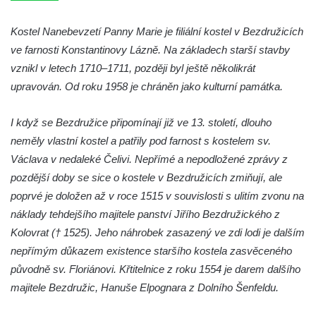
dominikánů v Českých Budějovicích
Kostel Všech svatých v Kamenném Újezdě
Kostel Nanebevzetí Panny Marie je filiální kostel v Bezdružicích
ve farnosti Konstantinovy Lázně. Na základech starší stavby
Kaple na křižovatce ulic Budějovická a
vznikl v letech 1710–1711, později byl ještě několikrát
Dělnická v Kamenném Újezdě
upravován. Od roku 1958 je chráněn jako kulturní památka.
Bývalý kostel svatých Filipa a Jakuba na
náměstí J. V. Kamarýta ve Velešíně
I když se Bezdružice připomínají již ve 13. století, dlouho
Kaple na hřbitově ve Velešíně
neměly vlastní kostel a patřily pod farnost s kostelem sv.
Márnice na hřbitově ve Velešíně
Václava v nedaleké Čelivi. Nepřímé a nepodložené zprávy z
Kostel svatého Václava ve Velešíně
pozdější doby se sice o kostele v Bezdružicích zmiňují, ale
poprvé je doložen až v roce 1515 v souvislosti s ulitím zvonu na
Poutní areál Římov
náklady tehdejšího majitele panství Jiřího Bezdružického z
Kostel svatého Ducha v poutním areálu
Kolovrat († 1525). Jeho náhrobek zasazený ve zdi lodi je dalším
Římov
nepřímým důkazem existence staršího kostela zasvěceného
Křížová cesta Římov – XXV. kaple – Boží
původně sv. Floriánovi. Křtitelnice z roku 1554 je darem dalšího
hrob
majitele Bezdružic, Hanuše Elpognara z Dolního Šenfeldu.
Křížová cesta Římov – XXIV. kaple – Pieta