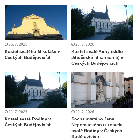
Šumburku nad Desnou – Tanvaldu
Hřbitovní kaple v Šumburku nad Desnou –
Tanvaldu
Kostel svatého Františka z Assisi v Tanvaldu
Riedlova hrobka v Desné
26. 7. 2026
23. 7. 2026
Kaple svaté Alžběty Durynské v Dolních
Kostel svatého Mikuláše v
Kostel svaté Anny (sídlo
Křečanech
Českých Budějovicích
Jihočeské filharmonie) v
Českých Budějovicích
Márnice nového hřbitova ve Starých
Křečanech
Bývalá márnice u hřbitova v Dubé
Kostel Nalezení svatého Kříže v Dubé
Kostel Nanebevzetí Panny Marie v
Úněticích
21. 7. 2026
20. 7. 2026
Kostel svaté Rodiny v
Socha svatého Jana
Kostel svatého Klementa v Levém Hradci
Českých Budějovicích
Nepomuckého u kostela
Kostel Wang (Karpacz – Bierutowice,
svaté Rodiny v Českých
Budějovicích
Polsko)