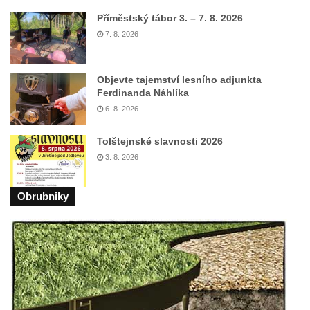
Příměstský tábor 3. – 7. 8. 2026
Kostel Krista Spasitele ve Frýdlantu
7. 8. 2026
Kaple Getsemanské zahrady na křížové
cestě na Křížovém vrchu ve Frýdlantu
Objevte tajemství lesního adjunkta
Kaple Božího hrobu na Křížové cestě na
Ferdinanda Náhlíka
Křížovém vrchu ve Frýdlantu
6. 8. 2026
Poustevna na Křížové cestě na Křížovém
vrchu ve Frýdlantu
Tolštejnské slavnosti 2026
3. 8. 2026
Kostel svatého Jakuba Většího v Sokolově
Kostel Nanebevzetí Panny Marie ve
Obrubniky
Slunečné
Kostel Jména Panny Marie v Sepekově
Kostel svatých Petra a Pavla v Růžové
Kaple Stětí svatého Jana Křtitele v
Rumburku
Bývalá synagoga v Milevsku