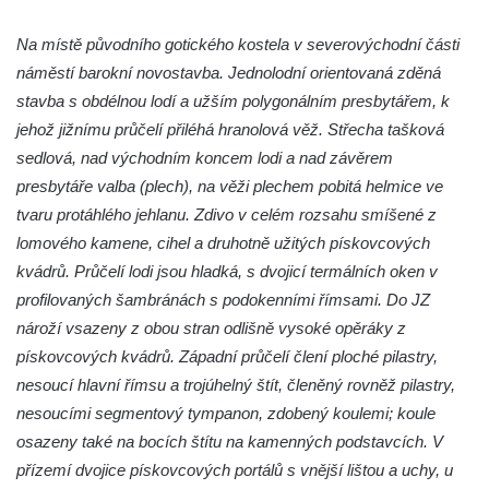
Kaple v Horním Třeboníně
Kaple Panny Marie v Horním Třeboníně
Na místě původního gotického kostela v severovýchodní části
Kaple mezi Dolním Třebonínem a Horním
náměstí barokní novostavba. Jednolodní orientovaná zděná
Třebonínem
stavba s obdélnou lodí a užším polygonálním presbytářem, k
jehož jižnímu průčelí přiléhá hranolová věž. Střecha tašková
Kaple v severní části Dolního Třebonína
sedlová, nad východním koncem lodi a nad závěrem
Márnice na hřbitově v Rybniště
presbytáře valba (plech), na věži plechem pobitá helmice ve
Kaple u kostela svatého Jiljí v Lužci nad
tvaru protáhlého jehlanu. Zdivo v celém rozsahu smíšené z
Vltavou
lomového kamene, cihel a druhotně užitých pískovcových
Kostel svatého Jiljí v Lužci nad Vltavou
kvádrů. Průčelí lodi jsou hladká, s dvojicí termálních oken v
Kaple Božího těla na hřbitově v Hostíně u
profilovaných šambránách s podokenními římsami. Do JZ
Vojkovic
nároží vsazeny z obou stran odlišně vysoké opěráky z
pískovcových kvádrů. Západní průčelí člení ploché pilastry,
Kostel Nanebevzetí Panny Marie v Hostíně
nesoucí hlavní římsu a trojúhelný štít, členěný rovněž pilastry,
u Vojkovic
nesoucími segmentový tympanon, zdobený koulemi; koule
Kaple svatého Bartoloměje v Bukolu
osazeny také na bocích štítu na kamenných podstavcích. V
Hřbitovní kaple na hřbitově v Lužci nad
přízemí dvojice pískovcových portálů s vnější lištou a uchy, u
Vltavou