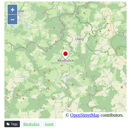
Kostel svaté Máří Magdaleny u hradu
Krasíkov
Kaple Olivetské hory pod věží kostela
svatého Michaela Archanděla v Bochově
Mildeova kaple pod Ortelem
Kostel Zvěstování Panny Marie v Duchcově
Výklenková kaple v Teplické ulici u stadionu
v Duchcově
Evangelický kostel v Duchcově
Kostel svatých Petra a Pavla v Jeníkově
Kaple svaté Anny v Jeníkově
Kaple Panny Marie v Lahošti
Kaple svatého Jana Nepomuckého v
Lahošti
Kostel svatého Mikuláše v Mikulášovicích
Tagy
Bezdružice
kostel
Kaple Tří otců v Mikulášovicích