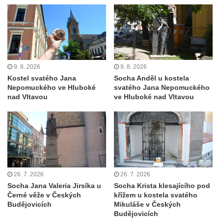
Výklenková kaple u vodojemu v severní
části Kozel
Kaple u kostela svatého Jakuba Většího
(Staršího) u Lahovic
9. 8. 2026
9. 8. 2026
Kostel svatého Jakuba Většího (Staršího) u
Kostel svatého Jana
Socha Anděl u kostela
Lahovic
Nepomuckého ve Hluboké
svatého Jana Nepomuckého
Kostel svatých Petra a Pavla v Želkovicích
nad Vltavou
ve Hluboké nad Vltavou
Kaple Panny Marie Bolestné v Benešově
nad Ploučnicí
Kostel Narození Panny Marie v Benešově
nad Ploučnicí
Hrobová kaple Mattauschů na hřbitově v
26. 7. 2026
26. 7. 2026
Benešově nad Ploučnicí
Socha Jana Valeria Jirsíka u
Socha Krista klesajícího pod
Černé věže v Českých
křížem u kostela svatého
Kostel svaté Anny v Tisé
Budějovicích
Mikuláše v Českých
Hrobka rodiny Rohn na hřbitově v
Budějovicích