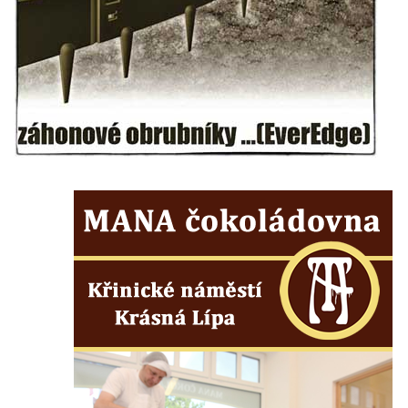
Kostel svaté Kateřiny Alexandrijské v
Krásně
Kostel Božího Těla v Kraslicích
Kostel svaté Maří Magdalény v Karlových
Varech
Kaple Panny Marie pod hradem Přimda
Kaple Panny Marie v Kunčicích nad Labem
Hrobová kaple na hřbitově v Rychnově u
Jablonce nad Nisou
Márnice/hřbitovní kaple na hřbitově v
Rychnově u Jablonce nad Nisou
Výklenková kaple u rozcestí u domu čp. 42
v Krásné u Pěnčína
Márnice na hřbitově v Krásné u Pěnčína
Výklenková kaple naproti domu čp. 34 v