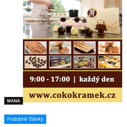
Krásné u Pěnčína
Kostel svatého Josefa v Krásné u Pěnčína
Kostel Panny Marie Pomocné s Ivanitskou
poustevnou v Teplicích nad Metují
Hřbitovní kaple/márnice na hřbitově v
Teplicích nad Metují
Kostel svatého Vavřince v Teplicích nad
Metují
Hrobová kaple Johanna Nitsche na
hřbitově na Vlčí Hoře
Kaple Panny Marie Karmelské na Vlčí Hoře
Kostel svatého Bartoloměje v Teplicích
MANA
Kostel svatého Jana Křtitele na Zámeckém
náměstí v Teplicích
Chrám Povýšení svatého Kříže na
Podobné články
Zámeckém náměstí v Teplicích