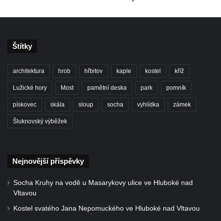
Skalní kaple Nejsvětější Trojice u Česká
Kamenice
Kostel svatého Vendelína v Perštejně
Štítky
Kostel Nejsvětější Trojice v Klášterci nad
architektura
hrob
hřbitov
kaple
kostel
kříž
Ohří
Evangelická modlitebna u autobusového
Lužické hory
Most
pamětní deska
park
pomník
nádraží v Dubé
pískovec
skála
sloup
socha
vyhlídka
zámek
Hřbitovní kaple ve Velkém Šenově
Šluknovský výběžek
Kaple svaté Apolónie v Cítolibech
Kostel svatého Jakuba Většího v Cítolibech
Nejnovější příspěvky
Márnice na hřbitově v Chlumčanech
Kostel svatého Klementa ve Chlumčanech
Socha Kruhy na vodě u Masarykovy ulice ve Hluboké nad
Kaple svatého Václava ve Vlčí
Vltavou
Kaple svatého Floriána ve Veltěži
Kostel svatého Jana Nepomuckého ve Hluboké nad Vltavou