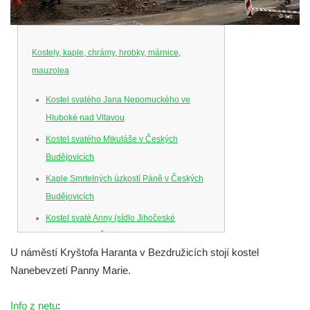
Kostely, kaple, chrámy, hrobky, márnice,
mauzolea
Kostel svatého Jana Nepomuckého ve
Hluboké nad Vltavou
Kostel svatého Mikuláše v Českých
Budějovicích
Kaple Smrtelných úzkostí Páně v Českých
Budějovicích
Kostel svaté Anny (sídlo Jihočeské
filharmonie) v Českých Budějovicích
U náměstí Kryštofa Haranta v Bezdružicích stojí kostel
Kostel svaté Rodiny v Českých
Nanebevzetí Panny Marie.
Budějovicích
Kostel Obětování Panny Marie u kláštera
Info z netu
: