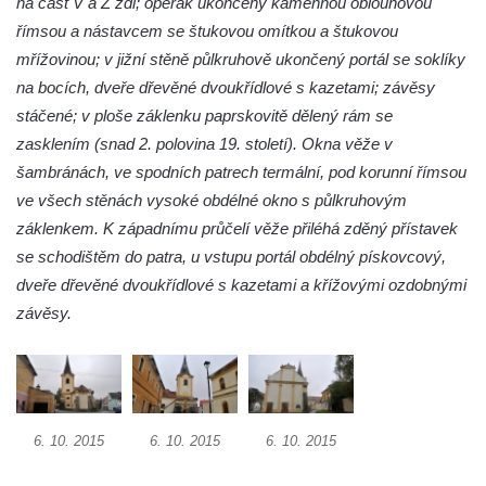
na část V a Z zdi; opěrák ukončený kamennou oblounovou
Márnice na hřbitově v Lužici
římsou a nástavcem se štukovou omítkou a štukovou
Kostel svatého Martina v Kozlech
mřížovinou; v jižní stěně půlkruhově ukončený portál se soklíky
Márnice na hřbitově v Kozlech
na bocích, dveře dřevěné dvoukřídlové s kazetami; závěsy
Vesnický kostel v Reinhardtsdorfu
stáčené; v ploše záklenku paprskovitě dělený rám se
Kaple v Oparnu
zasklením (snad 2. polovina 19. století). Okna věže v
Protestantský (evangelicko-luterský) kostel
šambránách, ve spodních patrech termální, pod korunní římsou
Crostau
ve všech stěnách vysoké obdélné okno s půlkruhovým
záklenkem. K západnímu průčelí věže přiléhá zděný přístavek
Kaple Nanebevstoupení Panny Marie ve
se schodištěm do patra, u vstupu portál obdélný pískovcový,
Svitavě
dveře dřevěné dvoukřídlové s kazetami a křížovými ozdobnými
Výklenková kaple Piety ve Svojkově
závěsy.
Kostel Nejsvětější Trojice ve Velenicích
Kostel svatého Vavřince v Okounově
Kostel svatých Petra a Pavla v Semilech
Kostel Nanebevzetí Panny Marie (St. Mariä
6. 10. 2015
6. 10. 2015
6. 10. 2015
Himmelfahrt) v Schirgiswalde