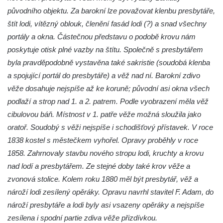
svázán a ze zahrady vyhnán
původního objektu. Za barokní lze považovat klenbu presbytáře,
štít lodi, vítězný oblouk, členění fasád lodi (?) a snad všechny
Křížová cesta Římov – VII. kaple – Políbení
portály a okna. Částečnou představu o podobě krovu nám
Jidášovo
poskytuje otisk plné vazby na štítu. Společně s presbytářem
Křížová cesta Římov – VI. kaple – Olivetská
byla pravděpodobně vystavěna také sakristie (soudobá klenba
hora (Getsemanská zahrada)
a spojující portál do presbytáře) a věž nad ní. Barokní zdivo
Křížová cesta Římov – V. kaple – Smutná
věže dosahuje nejspíše až ke koruně; původní asi okna všech
duše
podlaží a strop nad 1. a 2. patrem. Podle vyobrazení měla věž
Křížová cesta Římov – IV. kaple – Pustá ves
cibulovou báň. Místnost v 1. patře věže možná sloužila jako
Křížová cesta Římov – III. kaple – Stádní
oratoř. Soudobý s věži nejspíše i schodišťový přístavek. V roce
brána
1838 kostel s městečkem vyhořel. Opravy proběhly v roce
Křížová cesta Římov – II. kaple – Poslední
1858. Zahrnovaly stavbu nového stropu lodi, kruchty a krovu
večeře Páně
nad lodí a presbytářem. Ze stejné doby také krov věže a
zvonová stolice. Kolem roku 1880 měl být presbytář, věž a
Křížová cesta Římov – I. kaple – Loučení
nároží lodi zesílený opěráky. Opravu navrhl stavitel F. Adam, do
Ježíše s Pannou Marií
nároží presbytáře a lodi byly asi vsazeny opěráky a nejspíše
Márnice na hřbitově v Římově
zesílena i spodní partie zdiva věže přizdívkou.