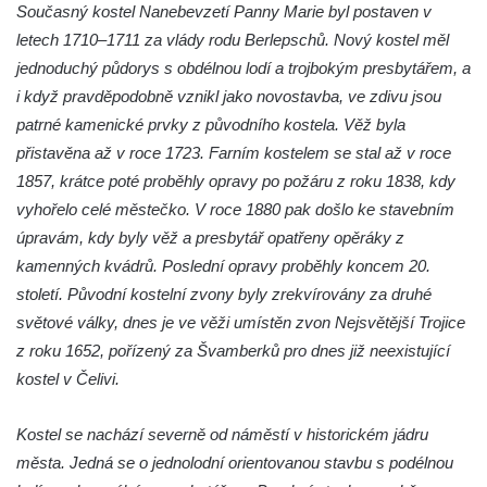
Křížová cesta Římov – XXIII. kaple –
Současný kostel Nanebevzetí Panny Marie byl postaven v
Kalvárie
letech 1710–1711 za vlády rodu Berlepschů. Nový kostel měl
jednoduchý půdorys s obdélnou lodí a trojbokým presbytářem, a
Křížová cesta Římov – XXII. kaple – Šimon
i když pravděpodobně vznikl jako novostavba, ve zdivu jsou
Cyrénský pomáhá Ježíši nést kříž
patrné kamenické prvky z původního kostela. Věž byla
Křížová cesta Římov – XXI. kaple –
přistavěna až v roce 1723. Farním kostelem se stal až v roce
Popravní brána
1857, krátce poté proběhly opravy po požáru z roku 1838, kdy
Křížová cesta Římov – XX. kaple – Svatá
vyhořelo celé městečko. V roce 1880 pak došlo ke stavebním
Veronika potkává Ježíše a utírá mu do své
úpravám, kdy byly věž a presbytář opatřeny opěráky z
roušky pot z tváře
kamenných kvádrů. Poslední opravy proběhly koncem 20.
Křížová cesta Římov – XIX. kaple – Kristus
století. Původní kostelní zvony byly zrekvírovány za druhé
kříž nesoucí potkává Pannu Marii
světové války, dnes je ve věži umístěn zvon Nejsvětější Trojice
Křížová cesta Římov – XVIII. kaple – Na
z roku 1652, pořízený za Švamberků pro dnes již neexistující
Ježíše vložen kříž
kostel v Čelivi.
Křížová cesta Římov – XVII. kaple – Velký
Kostel se nachází severně od náměstí v historickém jádru
Pilát
města. Jedná se o jednolodní orientovanou stavbu s podélnou
Křížová cesta Římov – XVI. kaple – U