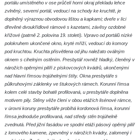
portálu umístěného v ose průčelí horní okraj překladu lehce
Márnice na hřbitově v Lužci nad Vltavou
zvlněný, severní portál, vedoucí na schody ke kruchtě, je
Márnice na hřbitově v Hrobčicích
doplněný výraznou obvodovou lištou a kapkami; dveře v líci
dřevěné dvoukřídlové rámové s kazetami, závěsy ozdobné
Kostel svatého Havla na hřbitově v
křížové (patrně 2. polovina 19. století). Vpravo od portálů nízké
Hrobčicích
polokruhem ukončené okno, kryté mříží, vedoucí do komory
Kaple svatého Vavřince v Mirošovicích
pod kruchtou. Kruchta přisvětlena od jihu naležato oválným
Márnice na hřbitově v Račicích
oknem s cihelným ostěním. Presbytář rovněž hladký, členěný v
Márnice na hřbitově v Dobříni
nárožích opěrnými pilíři z pískovcových kvádrů, ukončenými
Kaple v Bezděkově
nad hlavní římsou trojúhelnými štíty. Okna presbytáře s
půlkruhovými záklenky ve štukových rámech. Korunní římsa
Kaple Nejsvětější Trojice v centru Liběšic
kolem celé stavby bohatě profilovaná, u presbytáře doplněna
Výklenková kaple na rozcestí na jižním
motivem pily. Stěny věže člení v obou etážích lisénové rámce,
okraji Liběšic
v úrovni koruny presbytáře probíhá kordonová římsa, korunní
Kostel svaté Kateřiny v Chouči
římsa jednoduše profilovaná, nad středy stěn trojúhelně
Kaple svatého Blažeje východně od Lužice
zvednutá. Před jižní fasádou ve spodní etáži pásový opěrný pilíř
Kostel svatého Augustina v Lužici
z lomového kamene, zpevněný v nárožích kvádry, zalomený i