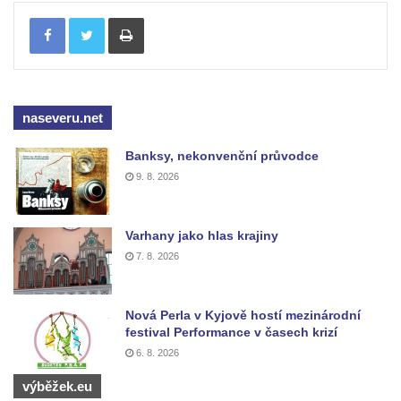
Tisknout
Kaple Matky Boží v Mikulášovicích
Kaple Andělů strážných (Fürleova kaple) v
Mikulášovicích
Balzerova kaple v Mikulášovicích
naseveru.net
Kostel svatého Václava ve Šluknově
Banksy, nekonvenční průvodce
Kostel svatého Mikuláše v Třebušíně
9. 8. 2026
Klášterní kostel svatého Františka z Assisi v
Zákupech
Varhany jako hlas krajiny
Kaple svatého Josefa u Zákup
7. 8. 2026
Kostel svatých Fabiána a Šebestiána v
Zákupech
Nová Perla v Kyjově hostí mezinárodní
Kostel svatého Havla v Kuřívodech
festival Performance v časech krizí
Kaple Krista v žaláři u kostela Nalezení
6. 8. 2026
svatého Kříže ve Frýdlantu
výběžek.eu
Kostel Nalezení svatého Kříže ve Frýdlantu