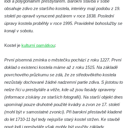
lodí a polygonálním presbytářem. Barokní stavba v sobě
Herodesa
obsahuje zdivo ze staršího kostela, interiéry mají podobu z 19.
Křížová cesta Římov – XV. kaple – Malý
století po opravě vynucené požárem v roce 1838. Poslední
Pilát
úpravy kostela proběhly v roce 1995. Pravidelné bohoslužby se
Křížová cesta Římov – XIV. kaple – U
konají v sobotu.
Kaifáše (U Děvečky)
Křížová cesta Římov – XIII. kaple – U
Kostel je
kulturní památkou
:
Annáše (U Kaifáše)
První písemná zmínka o městečku pochází z roku 1227. První
Křížová cesta Římov – XII. kaple – Vodní
doklad o existenci kostela máme až z roku 1515. Na základě
brána
povrchového průzkumu se zdá, že ze středověkého kostela
Křížová cesta Římov – XI. kaple – Ježíš
nezůstaly dochované žádné nadzemní partie zdiva. S jistotou to
haněn a tupen
nelze říci u presbytáře a věže, kde už jsou fasády opraveny
Křížová cesta Římov – X. kaple – U
(informace získány ze starších fotografií). Na starší objekt dnes
Cedronu
upomínají pouze druhotně použité kvádry a zvon ze 17. století
Křížová cesta Římov – IX. kaple – U
(mohl být v samostatné zvonici). Při barokní přestavbě kladené
chromého žida
do let 1710-11 byl tedy nejspíše starý kostel stržen. Ke stavbě
Křížová cesta Římov – VIII. kaple – Kristus
nové lodi i presbytáře však mohly být využity základy