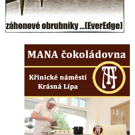
Kaple mezi Dolním Třebonínem a Horním
Třebonínem
Kaple v severní části Dolního Třebonína
Márnice na hřbitově v Rybniště
Kaple u kostela svatého Jiljí v Lužci nad
Vltavou
Kostel svatého Jiljí v Lužci nad Vltavou
Kaple Božího těla na hřbitově v Hostíně u
Vojkovic
Kostel Nanebevzetí Panny Marie v Hostíně
u Vojkovic
Kaple svatého Bartoloměje v Bukolu
Hřbitovní kaple na hřbitově v Lužci nad
Vltavou
Márnice na hřbitově v Lužci nad Vltavou
Márnice na hřbitově v Hrobčicích