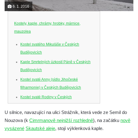
6. 1. 2016
Kostely, kaple, chrámy, hrobky, márnice,
mauzolea
Kostel svatého Mikuláše v Českých
Budějovicích
Kaple Smrtelných úzkostí Páně v Českých
Budějovicích
Kostel svaté Anny (sídlo Jihočeské
filharmonie) v Českých Budějovicích
Kostel svaté Rodiny v Českých
Budějovicích
U silnice, navazující na ulici Strážník, která vede ze Semil do
Kostel Obětování Panny Marie u kláštera
Nouzova (k
Cimrmanově nejnižší rozhledně
), na začátku
nově
dominikánů v Českých Budějovicích
vysázené
Skautské aleje
, stojí výklenková kaple.
Kostel Všech svatých v Kamenném Újezdě