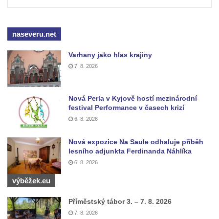
Pilát
Křížová cesta Římov – XIV. kaple – U
Kaifáše (U Děvečky)
naseveru.net
Křížová cesta Římov – XIII. kaple – U
Varhany jako hlas krajiny
Annáše (U Kaifáše)
7. 8. 2026
Křížová cesta Římov – XII. kaple – Vodní
brána
Nová Perla v Kyjově hostí mezinárodní
Křížová cesta Římov – XI. kaple – Ježíš
festival Performance v časech krizí
haněn a tupen
6. 8. 2026
Křížová cesta Římov – X. kaple – U
Nová expozice Na Saule odhaluje příběh
Cedronu
lesního adjunkta Ferdinanda Náhlíka
Křížová cesta Římov – IX. kaple – U
6. 8. 2026
chromého žida
výběžek.eu
Křížová cesta Římov – VIII. kaple – Kristus
svázán a ze zahrady vyhnán
Příměstský tábor 3. – 7. 8. 2026
7. 8. 2026
Křížová cesta Římov – VII. kaple – Políbení