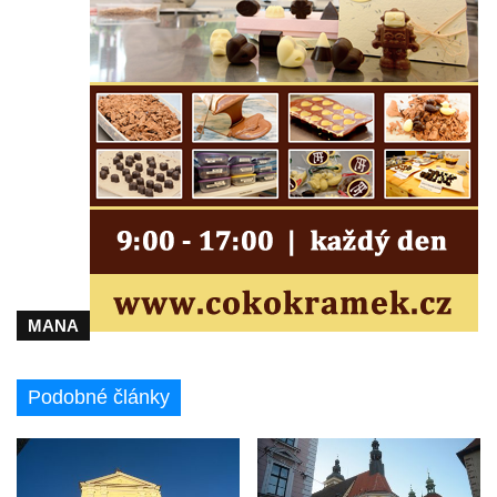
Kostel svatého Havla na hřbitově v
Hrobčicích
Kaple svatého Vavřince v Mirošovicích
Márnice na hřbitově v Račicích
Márnice na hřbitově v Dobříni
Kaple v Bezděkově
Kaple Nejsvětější Trojice v centru Liběšic
Výklenková kaple na rozcestí na jižním
okraji Liběšic
MANA
Kostel svaté Kateřiny v Chouči
Kaple svatého Blažeje východně od Lužice
Podobné články
Kostel svatého Augustina v Lužici
Márnice na hřbitově v Lužici
Kostel svatého Martina v Kozlech