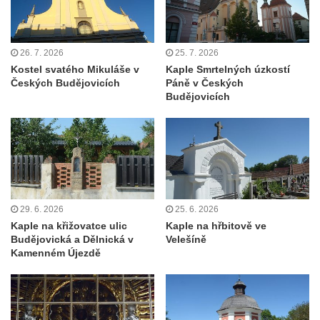
Márnice na hřbitově v Kozlech
Vesnický kostel v Reinhardtsdorfu
Kaple v Oparnu
26. 7. 2026
25. 7. 2026
Kostel svatého Mikuláše v
Kaple Smrtelných úzkostí
Protestantský (evangelicko-luterský) kostel
Českých Budějovicích
Páně v Českých
Crostau
Budějovicích
Kaple Nanebevstoupení Panny Marie ve
Svitavě
Výklenková kaple Piety ve Svojkově
Kostel Nejsvětější Trojice ve Velenicích
Kostel svatého Vavřince v Okounově
29. 6. 2026
25. 6. 2026
Kostel svatých Petra a Pavla v Semilech
Kaple na křižovatce ulic
Kaple na hřbitově ve
Budějovická a Dělnická v
Velešíně
Kostel Nanebevzetí Panny Marie (St. Mariä
Kamenném Újezdě
Himmelfahrt) v Schirgiswalde
Kostel svaté Máří Magdaleny u hradu
Krasíkov