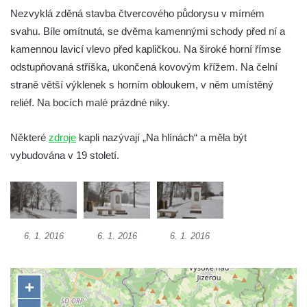
Kaple na křižovatce ulic Budějovická a
Nezvyklá zděná stavba čtvercového půdorysu v mírném
Dělnická v Kamenném Újezdě
svahu. Bíle omítnutá, se dvěma kamennými schody před ní a
Bývalý kostel svatých Filipa a Jakuba na
kamennou lavicí vlevo před kapličkou. Na široké horní římse
náměstí J. V. Kamarýta ve Velešíně
odstupňovaná stříška, ukončená kovovým křížem. Na čelní
straně větší výklenek s horním obloukem, v něm umístěný
Kaple na hřbitově ve Velešíně
reliéf. Na bocích malé prázdné niky.
Márnice na hřbitově ve Velešíně
Kostel svatého Václava ve Velešíně
Některé
zdroje
kapli nazývají „Na hlínách“ a měla být
Poutní areál Římov
vybudována v 19 století.
Kostel svatého Ducha v poutním areálu
Římov
Křížová cesta Římov – XXV. kaple – Boží
hrob
6. 1. 2016
6. 1. 2016
6. 1. 2016
Křížová cesta Římov – XXIV. kaple – Pieta
Křížová cesta Římov – XXIII. kaple –
Kalvárie