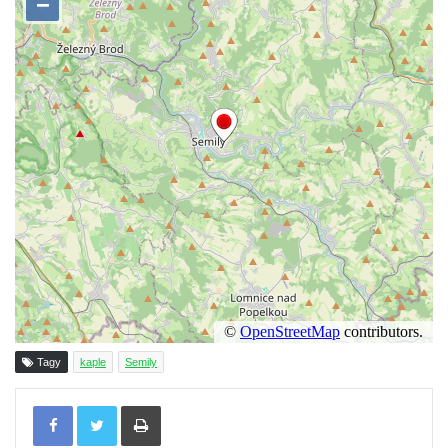
Křížová cesta Římov – XXII. kaple – Šimon
Cyrénský pomáhá Ježíši nést kříž
Křížová cesta Římov – XXI. kaple –
Popravní brána
Křížová cesta Římov – XX. kaple – Svatá
Veronika potkává Ježíše a utírá mu do své
roušky pot z tváře
Křížová cesta Římov – XIX. kaple – Kristus
kříž nesoucí potkává Pannu Marii
Křížová cesta Římov – XVIII. kaple – Na
Ježíše vložen kříž
Křížová cesta Římov – XVII. kaple – Velký
Pilát
Tagy
kaple
Semily
Křížová cesta Římov – XVI. kaple – U
Herodesa
Tisknout
Křížová cesta Římov – XV. kaple – Malý