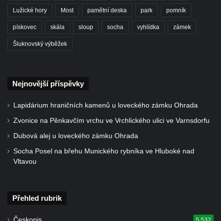
Kaple Andělů strážných (Fürleova kaple) v
Lužické hory
Most
pamětní deska
park
pomník
Mikulášovicích
pískovec
skála
sloup
socha
vyhlídka
zámek
Balzerova kaple v Mikulášovicích
Šluknovský výběžek
Kostel svatého Václava ve Šluknově
Kostel svatého Mikuláše v Třebušíně
Klášterní kostel svatého Františka z Assisi v
Nejnovější příspěvky
Zákupech
Kaple svatého Josefa u Zákup
Lapidárium hraničních kamenů u loveckého zámku Ohrada
Kostel svatých Fabiána a Šebestiána v
Zvonice na Pěnkavčím vrchu ve Vrchlického ulici ve Varnsdorfu
Zákupech
Dubová alej u loveckého zámku Ohrada
Kostel svatého Havla v Kuřívodech
Socha Posel na břehu Munického rybníka ve Hluboké nad
Vltavou
Kaple Krista v žaláři u kostela Nalezení
svatého Kříže ve Frýdlantu
Kostel Nalezení svatého Kříže ve Frýdlantu
Přehled rubrik
Kostel Krista Spasitele ve Frýdlantu
Českopis
5 532