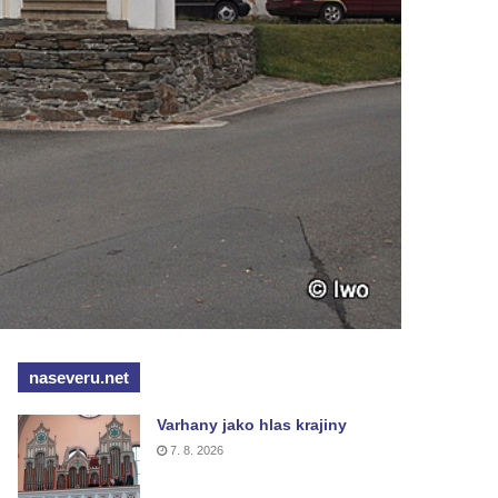
naseveru.net
Varhany jako hlas krajiny
7. 8. 2026