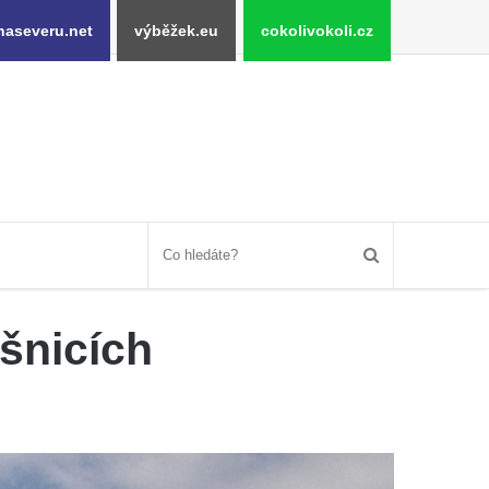
naseveru.net
výběžek.eu
cokolivokoli.cz
ešnicích