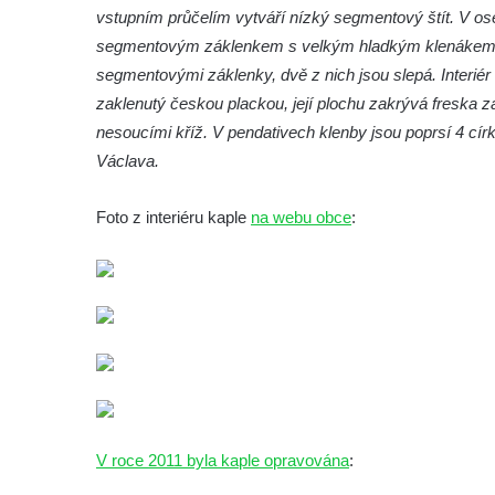
vstupním průčelím vytváří nízký segmentový štít. V ose 
Kostel svatého Václava ve Velešíně
segmentovým záklenkem s velkým hladkým klenákem. S
Poutní areál Římov
segmentovými záklenky, dvě z nich jsou slepá. Interiér
zaklenutý českou plackou, její plochu zakrývá freska z
Kostel svatého Ducha v poutním areálu
nesoucími kříž. V pendativech klenby jsou poprsí 4 cír
Římov
Václava.
Křížová cesta Římov – XXV. kaple – Boží
hrob
Foto z interiéru kaple
na webu obce
:
Křížová cesta Římov – XXIV. kaple – Pieta
Křížová cesta Římov – XXIII. kaple –
Kalvárie
Křížová cesta Římov – XXII. kaple – Šimon
Cyrénský pomáhá Ježíši nést kříž
Křížová cesta Římov – XXI. kaple –
Popravní brána
Křížová cesta Římov – XX. kaple – Svatá
V roce 2011 byla kaple opravována
:
Veronika potkává Ježíše a utírá mu do své