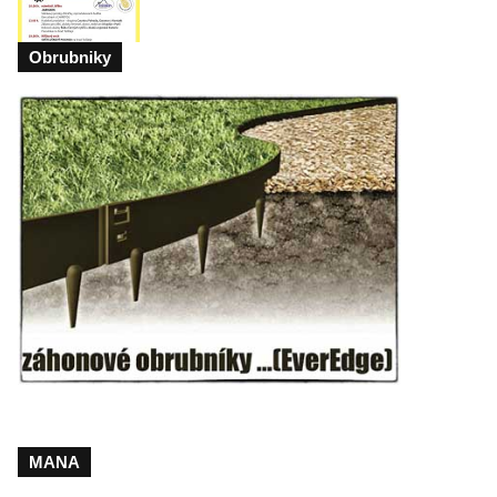
Obrubniky
MANA