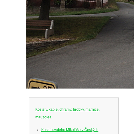
Kostely, kaple, chrámy, hrobky, márnice,
mauzolea
Kostel svatého Mikuláše v Českých