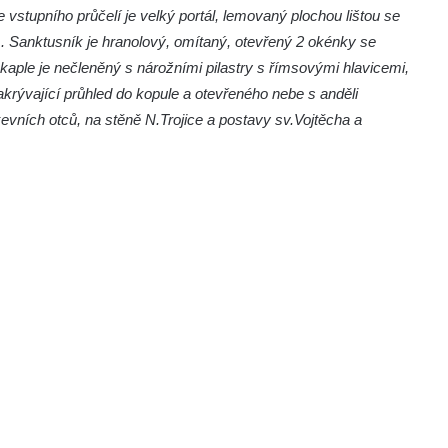
vstupního průčelí je velký portál, lemovaný plochou lištou se
anktusník je hranolový, omítaný, otevřený 2 okénky se
 kaple je nečleněný s nárožními pilastry s římsovými hlavicemi,
akrývající průhled do kopule a otevřeného nebe s anděli
kevních otců, na stěně N.Trojice a postavy sv.Vojtěcha a