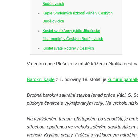
Budějovicích
Kaple Smrtelných úzkostí Páně v Českých
Budějovicích
Kostel svaté Anny (sídlo Jihočeské
filharmonie) v Českých Budějovicích
Kostel svaté Rodiny v Českých
Budějovicích
V centru obce Plešnice v místě křížení několika cest 
Kostel Obětování Panny Marie u kláštera
dominikánů v Českých Budějovicích
Barokní kaple
z 1. poloviny 18. století je
kulturní památ
Kostel Všech svatých v Kamenném Újezdě
Kaple na křižovatce ulic Budějovická a
Drobná barokní sakrální stavba (snad práce Václ. S. S
Dělnická v Kamenném Újezdě
půdorys čtverce s vykrajovaným rohy. Na vrcholu níz
Bývalý kostel svatých Filipa a Jakuba na
Na vyvýšeném tarasu, přístupném po schodišti, je umís
náměstí J. V. Kamarýta ve Velešíně
střechou, opatřenou ve vrcholu zděným sanktustíkem 
Kaple na hřbitově ve Velešíně
vrcholu. Krytina: prejzy. Průčelí s vyžlabeným nárožím č
Márnice na hřbitově ve Velešíně