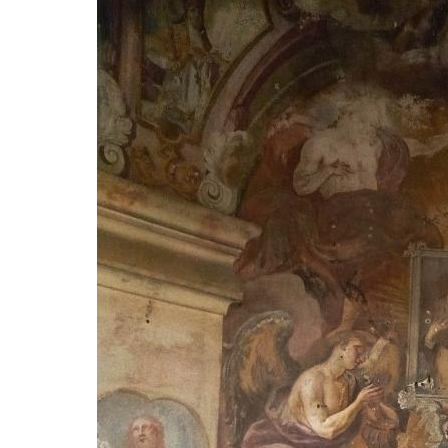
brána
Křížová cesta Římov – XI. kaple – Ježíš
haněn a tupen
Křížová cesta Římov – X. kaple – U
Cedronu
Křížová cesta Římov – IX. kaple – U
chromého žida
Křížová cesta Římov – VIII. kaple – Kristus
svázán a ze zahrady vyhnán
Křížová cesta Římov – VII. kaple – Políbení
Jidášovo
Křížová cesta Římov – VI. kaple – Olivetská
hora (Getsemanská zahrada)
Křížová cesta Římov – V. kaple – Smutná
duše