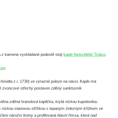
na z kamene vyskládané podestě stojí
kaple Nejsvětější Trojice
.
kou
:
chmidta z r. 1730) ve výrazné poloze na návsi. Kaple má
ké zvoncové střechy postaven zděný sanktusník.
těna zděná hranolová kaplička, krytá nízkou kupolovitou
s nízkou stanovou stříškou s tepaným železným křížkem ve
lení nárožní lisény a profilovaná hlavní římsa, která nad