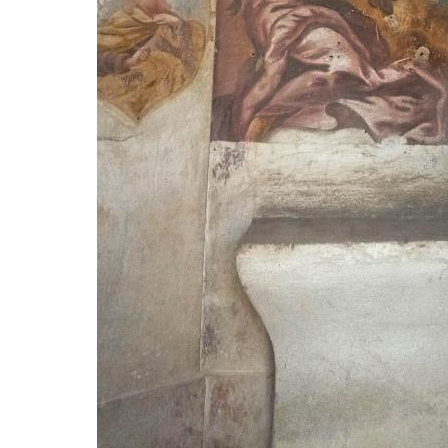
Křížová cesta Římov – IV. kaple – Pustá ves
Křížová cesta Římov – III. kaple – Stádní
brána
Křížová cesta Římov – II. kaple – Poslední
večeře Páně
Křížová cesta Římov – I. kaple – Loučení
Ježíše s Pannou Marií
Márnice na hřbitově v Římově
Kaple v Horním Třeboníně
Kaple Panny Marie v Horním Třeboníně
Kaple mezi Dolním Třebonínem a Horním
Třebonínem
Kaple v severní části Dolního Třebonína
Márnice na hřbitově v Rybniště
Kaple u kostela svatého Jiljí v Lužci nad
Vltavou