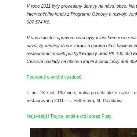
roušky pot z tváře
V roce 2011 byly provedeny úpravy na návsi obce. Na 
Křížová cesta Římov – XIX. kaple – Kristus
intervenčního fondu z Programu Obnovy a rozvoje venk
kříž nesoucí potkává Pannu Marii
087 574 Kč.
Křížová cesta Římov – XVIII. kaple – Na
V souvislosti s úpravou návsi byly v loňském roce rest
Ježíše vložen kříž
návsi,vyměněny dveře v kapli a úprava okolí kaple v
Křížová cesta Římov – XVII. kaple – Velký
restaurování maleb poskytl Krajský úřad PK 100 000 
Pilát
Celkové náklady na obnovu kaple a okolí činily 469 869
Křížová cesta Římov – XVI. kaple – U
Herodesa
Podrobně o vnitřní výzdobě
:
Křížová cesta Římov – XV. kaple – Malý
Pilát
1. pol. 18. stol., Plešnice, malba po celé ploše kaple – d
restaurováno 2011 – L. Helfertová, M. Pavlíková
Křížová cesta Římov – XIV. kaple – U
Kaifáše (U Děvečky)
Nejsvětější Trojice, andělé drží obraz Piety
Křížová cesta Římov – XIII. kaple – U
Annáše (U Kaifáše)
Křížová cesta Římov – XII. kaple – Vodní