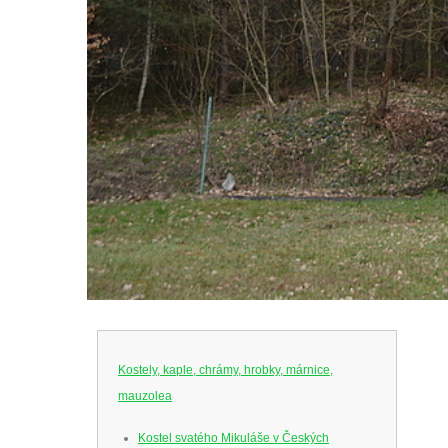
Kostely, kaple, chrámy, hrobky, márnice,
mauzolea
Kostel svatého Mikuláše v Českých