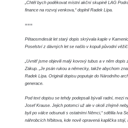
„Chtěl bych poděkovat místní akční skupině LAG Podra
roušky pot z tváře
finance na rozvoj venkova,“ doplnil Radek Lípa.
Křížová cesta Římov – XIX. kaple – Kristus
kříž nesoucí potkává Pannu Marii
===
Křížová cesta Římov – XVIII. kaple – Na
Ježíše vložen kříž
Pětaosmdesát let starý dopis skrývala kaple v Kamenic
Poselství z dávných let se našlo v kopuli původní věžič
Křížová cesta Římov – XVII. kaple – Velký
Pilát
„Uvnitř jsme objevili malý kovový tubus a v něm dopis 
Křížová cesta Římov – XVI. kaple – U
Zákup. „Je psán rukou a německy, takže abychom znali p
Herodesa
Radek Lípa. Originál dopisu poputuje do Národního arc
Křížová cesta Římov – XV. kaple – Malý
generace.
Pilát
Křížová cesta Římov – XIV. kaple – U
Pod text dopisu se tehdy podepsali bývalí radní, mezi 
Kaifáše (U Děvečky)
Josef Krause. Jejich potomci už ale v okolí zřejmě ne
Křížová cesta Římov – XIII. kaple – U
byli po válce odsunuti s ostatními Němci,“ sdělila Iv
Annáše (U Kaifáše)
náhrobcích hřbitova, kde nově opravená kaplička stoj
Křížová cesta Římov – XII. kaple – Vodní