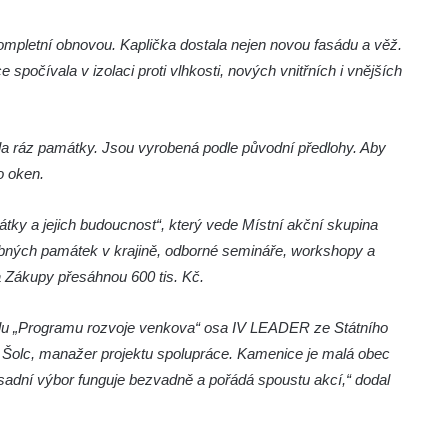
ompletní obnovou. Kaplička dostala nejen novou fasádu a věž.
spočívala v izolaci proti vlhkosti, nových vnitřních i vnějších
ila ráz památky. Jsou vyrobená podle původní předlohy. Aby
o oken.
ky a jejich budoucnost“, který vede Místní akční skupina
obných památek v krajině, odborné semináře, workshopy a
a Zákupy přesáhnou 600 tis. Kč.
tulu „Programu rozvoje venkova“ osa IV LEADER ze Státního
h Šolc, manažer projektu spolupráce. Kamenice je malá obec
sadní výbor funguje bezvadně a pořádá spoustu akcí,“ dodal