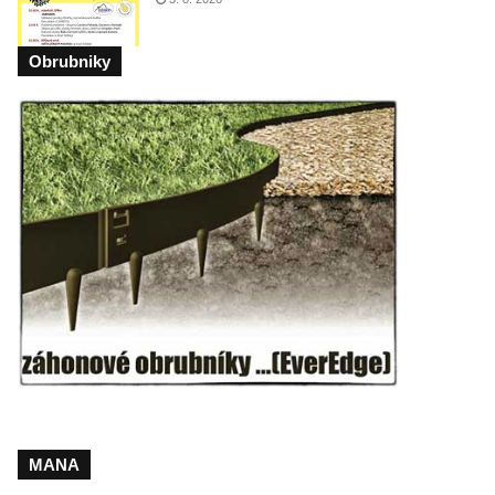
Obrubniky
MANA