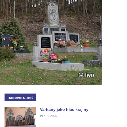
naseveru.net
Varhany jako hlas krajiny
7. 8. 2026