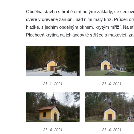
Křížová cesta Římov – IV. kaple – Pustá ves
Obdélná stavba s hrubě omítnutými základy, se sedlovo
Křížová cesta Římov – III. kaple – Stádní
dveře v dřevěné zárubni, nad nimi malý kříž. Průčelí o
brána
hladké, s jedním obdélným oknem, krytým mříží. Na stř
Křížová cesta Římov – II. kaple – Poslední
Plechová krytina na jehlancovité stříšce s makovicí,
večeře Páně
Křížová cesta Římov – I. kaple – Loučení
Ježíše s Pannou Marií
Márnice na hřbitově v Římově
Kaple v Horním Třeboníně
Kaple Panny Marie v Horním Třeboníně
21. 1. 2021
23. 4. 2021
Kaple mezi Dolním Třebonínem a Horním
Třebonínem
Kaple v severní části Dolního Třebonína
Márnice na hřbitově v Rybniště
Kaple u kostela svatého Jiljí v Lužci nad
23. 4. 2021
23. 4. 2021
Vltavou