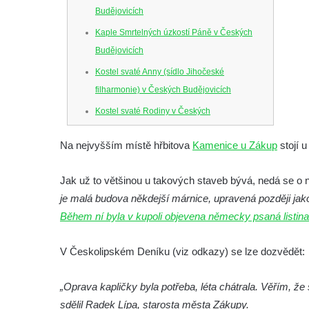
Budějovicích
Kaple Smrtelných úzkostí Páně v Českých
Budějovicích
Kostel svaté Anny (sídlo Jihočeské
filharmonie) v Českých Budějovicích
Kostel svaté Rodiny v Českých
Budějovicích
Na nejvyšším místě hřbitova
Kamenice u Zákup
stojí u
Kostel Obětování Panny Marie u kláštera
dominikánů v Českých Budějovicích
Jak už to většinou u takových staveb bývá, nedá se o ní
Kostel Všech svatých v Kamenném Újezdě
je malá budova někdejší márnice, upravená později jak
Kaple na křižovatce ulic Budějovická a
Během ní byla v kupoli objevena německy psaná listina
Dělnická v Kamenném Újezdě
V Českolipském Deníku (viz odkazy) se lze dozvědět:
Bývalý kostel svatých Filipa a Jakuba na
náměstí J. V. Kamarýta ve Velešíně
„Oprava kapličky byla potřeba, léta chátrala. Věřím, že
Kaple na hřbitově ve Velešíně
sdělil Radek Lípa, starosta města Zákupy.