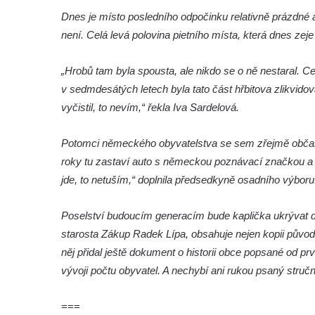
Dnes je místo posledního odpočinku relativně prázdné a
brána
není. Celá levá polovina pietního místa, která dnes zeje
Křížová cesta Římov – XI. kaple – Ježíš
haněn a tupen
„Hrobů tam byla spousta, ale nikdo se o ně nestaral. Ce
Křížová cesta Římov – X. kaple – U
v sedmdesátých letech byla tato část hřbitova zlikvido
Cedronu
vyčistil, to nevím,“ řekla Iva Sardelová.
Křížová cesta Římov – IX. kaple – U
chromého žida
Potomci německého obyvatelstva se sem zřejmě občas 
Křížová cesta Římov – VIII. kaple – Kristus
roky tu zastaví auto s německou poznávací značkou a p
svázán a ze zahrady vyhnán
jde, to netuším,“ doplnila předsedkyně osadního výboru
Křížová cesta Římov – VII. kaple – Políbení
Poselství budoucím generacím bude kaplička ukrývat dál
Jidášovo
starosta Zákup Radek Lípa, obsahuje nejen kopii původ
Křížová cesta Římov – VI. kaple – Olivetská
něj přidal ještě dokument o historii obce popsané od 
hora (Getsemanská zahrada)
vývoji počtu obyvatel. A nechybí ani rukou psaný struč
Křížová cesta Římov – V. kaple – Smutná
duše
===