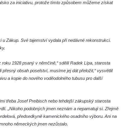
lsko za iniciativu, protože tímto způsobem můžeme získat
i u Zákup. Své tajemství vydala při nedávné rekonstrukci.
ky.
z roku 1928 psaný v němčině,“ sdělil Radek Lípa, starosta
řesný obsah poselství, musíme jej dát přeložit,“ vysvětlil
hivu a kopie do nového voděodolného tubusu pro další
nimi třeba Josef Preibisch nebo tehdejší zákupský starosta
bydlí. „Nikoho podobných jmen neznám a nepamatuji si. Zřejmě
a Serdelová, předsedkyně kamenického osadního výboru. Ani na
í, mnoho německých jmen nezůstalo.