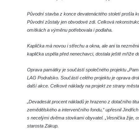
Márnice na hřbitově ve Velešíně
Kostel svatého Václava ve Velešíně
Původní stavba z konce devatenáctého století prošla k
Poutní areál Římov
Původní zůstaly jen obvodové zdi. Celková rekonstrukce 
omítkách a výměnu potřebovala i podlaha.
Kostel svatého Ducha v poutním areálu
Římov
Kaplička má novou i střechu a okna, ale ani ta nezměn
Křížová cesta Římov – XXV. kaple – Boží
kaplička uspěla před nenechavci, dostala ještě mříže d
hrob
Křížová cesta Římov – XXIV. kaple – Pieta
Oprava památky je součástí společného projektu „Památ
Křížová cesta Římov – XXIII. kaple –
LAG Podralsko. Součástí celého projektu je oprava dr
Kalvárie
další akce. Celkové náklady na projekt ze strany měst
Křížová cesta Římov – XXII. kaple – Šimon
Cyrénský pomáhá Ježíši nést kříž
„Devadesát procent nákladů je hrazeno z dotačního ti
zemědělského a intervenčního fondu,“ upřesnil Jindřic
Křížová cesta Římov – XXI. kaple –
s necelými dvěma stovkami obyvatel. „Vesnička žije, o
Popravní brána
starosta Zákup.
Křížová cesta Římov – XX. kaple – Svatá
Veronika potkává Ježíše a utírá mu do své