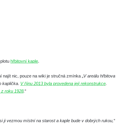
 plotu
hřbitovní kaple
.
 najít nic, pouze na wiki je stručná zmínka „
V areálu hřbitova
o kaplička.
V říjnu 2013 byla provedena její rekonstrukce
.
 z roku 1928
.
“
 si ji vezmou místní na starost a kaple bude v dobrých rukou,“