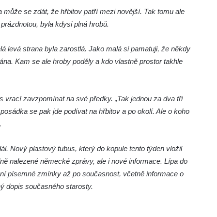
 může se zdát, že hřbitov patří mezi novější. Tak tomu ale
 prázdnotou, byla kdysi plná hrobů.
lá levá strana byla zarostlá. Jako malá si pamatuji, že někdy
vána. Kam se ale hroby poděly a kdo vlastně prostor takhle
vrací zavzpomínat na své předky. „Tak jednou za dva tři
osádka se pak jde podívat na hřbitov a po okolí. Ale o koho
.
. Nový plastový tubus, který do kopule tento týden vložil
ně nalezené německé zprávy, ale i nové informace. Lípa do
první písemné zmínky až po současnost, včetně informace o
ný dopis současného starosty.