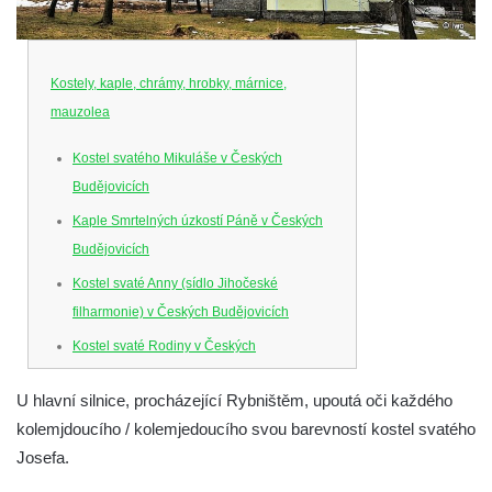
Kostely, kaple, chrámy, hrobky, márnice,
mauzolea
Kostel svatého Mikuláše v Českých
Budějovicích
Kaple Smrtelných úzkostí Páně v Českých
Budějovicích
Kostel svaté Anny (sídlo Jihočeské
filharmonie) v Českých Budějovicích
Kostel svaté Rodiny v Českých
Budějovicích
U hlavní silnice, procházející Rybništěm, upoutá oči každého
Kostel Obětování Panny Marie u kláštera
kolemjdoucího / kolemjedoucího svou barevností kostel svatého
dominikánů v Českých Budějovicích
Josefa.
Kostel Všech svatých v Kamenném Újezdě