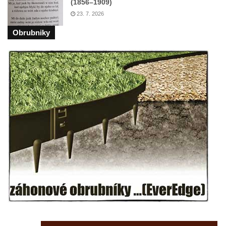
Kaple Getsemanské zahrady na křížové
(1856–1909)
cestě na Křížovém vrchu ve Frýdlantu
23. 7. 2026
Kaple Božího hrobu na Křížové cestě na
Obrubniky
Křížovém vrchu ve Frýdlantu
Poustevna na Křížové cestě na Křížovém
vrchu ve Frýdlantu
Kostel svatého Jakuba Většího v Sokolově
Kostel Nanebevzetí Panny Marie ve
Slunečné
Kostel Jména Panny Marie v Sepekově
Kostel svatých Petra a Pavla v Růžové
Kaple Stětí svatého Jana Křtitele v
Rumburku
Bývalá synagoga v Milevsku
Kostel svaté Kateřiny Alexandrijské v
Krásně