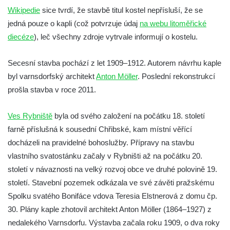
Kaple na křižovatce ulic Budějovická a
Wikipedie
sice tvrdí, že stavbě titul kostel nepřísluší, že se
Dělnická v Kamenném Újezdě
jedná pouze o kapli (což potvrzuje údaj
na webu litoměřické
Bývalý kostel svatých Filipa a Jakuba na
diecéze
), leč všechny zdroje vytrvale informují o kostelu.
náměstí J. V. Kamarýta ve Velešíně
Secesní stavba pochází z let 1909–1912. Autorem návrhu kaple
Kaple na hřbitově ve Velešíně
byl varnsdorfský architekt
Anton Möller
. Poslední rekonstrukcí
Márnice na hřbitově ve Velešíně
prošla stavba v roce 2011.
Kostel svatého Václava ve Velešíně
Poutní areál Římov
Ves Rybniště
byla od svého založení na počátku 18. století
farně příslušná k sousední Chřibské, kam místní věřící
Kostel svatého Ducha v poutním areálu
docházeli na pravidelné bohoslužby. Přípravy na stavbu
Římov
vlastního svatostánku začaly v Rybništi až na počátku 20.
Křížová cesta Římov – XXV. kaple – Boží
století v návaznosti na velký rozvoj obce ve druhé polovině 19.
hrob
století. Stavební pozemek odkázala ve své závěti pražskému
Křížová cesta Římov – XXIV. kaple – Pieta
Spolku svatého Bonifáce vdova Teresia Elstnerová z domu čp.
Křížová cesta Římov – XXIII. kaple –
30. Plány kaple zhotovil architekt Anton Möller (1864–1927) z
Kalvárie
nedalekého Varnsdorfu. Výstavba začala roku 1909, o dva roky