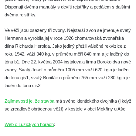
Jidášovo
Disponují dvěma manuály s devíti rejstříky a pedálem s dalšími
Křížová cesta Římov – VI. kaple – Olivetská
dvěma rejstříky.
hora (Getsemanská zahrada)
Ve věži jsou osazeny tři zvony. Nejstarší zvon se jmenuje svatý
Křížová cesta Římov – V. kaple – Smutná
Hermann a vyrobila jej v roce 1926 chomutovská zvonařská
duše
dílna Richarda Herolda. Jako jediný přežil válečné rekvizice z
Křížová cesta Římov – IV. kaple – Pustá ves
roku 1942, váží 340 kg, v průměru měří 840 mm a je laděný do
Křížová cesta Římov – III. kaple – Stádní
tónu b1. Dne 22. května 2004 instalovala firma Boroko dva nové
brána
zvony. Svatý Josef o průměru 1005 mm váží 620 kg a je laděn
Křížová cesta Římov – II. kaple – Poslední
do tónu gis1, svatý Bonifác o průměru 765 mm váží 280 kg a je
večeře Páně
laděn do tónu cis2.
Křížová cesta Římov – I. kaple – Loučení
Zajímavostí je, že stavba
Ježíše s Pannou Marií
má svého identického dvojníka (i když
se zrcadlově obrácenou věží) v kostele v obci Mokřiny u Aše.
Márnice na hřbitově v Římově
Kaple v Horním Třeboníně
Web o Lužických horách
:
Kaple Panny Marie v Horním Třeboníně