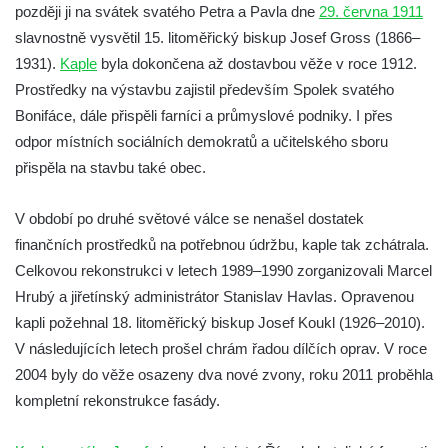
Křížová cesta Římov – XXII. kaple – Šimon
později ji na svátek svatého Petra a Pavla dne
29. června 1911
Cyrénský pomáhá Ježíši nést kříž
slavnostně vysvětil 15. litoměřický biskup Josef Gross (1866–
Křížová cesta Římov – XXI. kaple –
1931).
Kaple
byla dokončena až dostavbou věže v roce 1912.
Popravní brána
Prostředky na výstavbu zajistil především Spolek svatého
Bonifáce, dále přispěli farníci a průmyslové podniky. I přes
Křížová cesta Římov – XX. kaple – Svatá
odpor místních sociálních demokratů a učitelského sboru
Veronika potkává Ježíše a utírá mu do své
přispěla na stavbu také obec.
roušky pot z tváře
Křížová cesta Římov – XIX. kaple – Kristus
V období po druhé světové válce se nenašel dostatek
kříž nesoucí potkává Pannu Marii
finančních prostředků na potřebnou údržbu, kaple tak zchátrala.
Křížová cesta Římov – XVIII. kaple – Na
Celkovou rekonstrukci v letech 1989–1990 zorganizovali Marcel
Ježíše vložen kříž
Hrubý a jiřetínský administrátor Stanislav Havlas. Opravenou
Křížová cesta Římov – XVII. kaple – Velký
kapli požehnal 18. litoměřický biskup Josef Koukl (1926–2010).
Pilát
V následujících letech prošel chrám řadou dílčích oprav. V roce
Křížová cesta Římov – XVI. kaple – U
2004 byly do věže osazeny dva nové zvony, roku 2011 proběhla
Herodesa
kompletní rekonstrukce fasády.
Křížová cesta Římov – XV. kaple – Malý