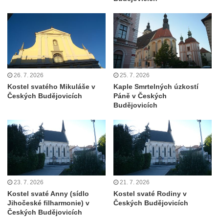
Kaple u kostela svatého Jakuba Většího
(Staršího) u Lahovic
Kostel svatého Jakuba Většího (Staršího) u
Lahovic
Kostel svatých Petra a Pavla v Želkovicích
26. 7. 2026
25. 7. 2026
Kaple Panny Marie Bolestné v Benešově
Kostel svatého Mikuláše v
Kaple Smrtelných úzkostí
Českých Budějovicích
Páně v Českých
nad Ploučnicí
Budějovicích
Kostel Narození Panny Marie v Benešově
nad Ploučnicí
Hrobová kaple Mattauschů na hřbitově v
Benešově nad Ploučnicí
Kostel svaté Anny v Tisé
Hrobka rodiny Rohn na hřbitově v
23. 7. 2026
21. 7. 2026
Kostel svaté Anny (sídlo
Kostel svaté Rodiny v
Šumburku nad Desnou – Tanvaldu
Jihočeské filharmonie) v
Českých Budějovicích
Hřbitovní kaple v Šumburku nad Desnou –
Českých Budějovicích