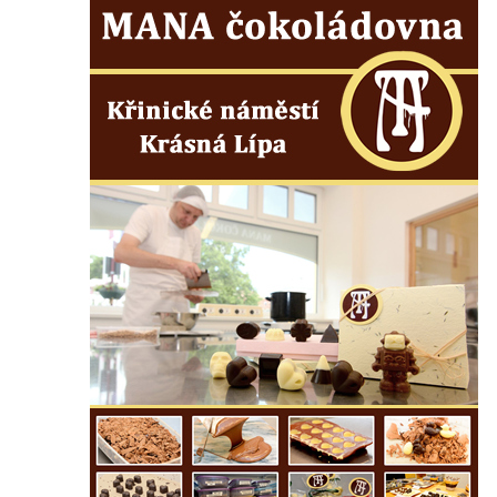
Kostel Božího Těla v Kraslicích
Kostel svaté Maří Magdalény v Karlových
Varech
Kaple Panny Marie pod hradem Přimda
Kaple Panny Marie v Kunčicích nad Labem
Hrobová kaple na hřbitově v Rychnově u
Jablonce nad Nisou
Márnice/hřbitovní kaple na hřbitově v
Rychnově u Jablonce nad Nisou
Výklenková kaple u rozcestí u domu čp. 42
v Krásné u Pěnčína
Márnice na hřbitově v Krásné u Pěnčína
Výklenková kaple naproti domu čp. 34 v
Krásné u Pěnčína
Kostel svatého Josefa v Krásné u Pěnčína