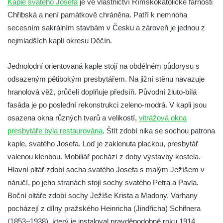
Kaple svatého Josefa
je ve vlastnictví Římskokatolické farnosti
Pilát
Chřibská a není památkově chráněna. Patří k nemnoha
Křížová cesta Římov – XIV. kaple – U
secesním sakrálním stavbám v Česku a zároveň je jednou z
Kaifáše (U Děvečky)
nejmladších kaplí okresu Děčín.
Křížová cesta Římov – XIII. kaple – U
Annáše (U Kaifáše)
Jednolodní orientovaná kaple stojí na obdélném půdorysu s
Křížová cesta Římov – XII. kaple – Vodní
odsazeným pětibokým presbytářem. Na jižní stěnu navazuje
brána
hranolová věž, průčelí doplňuje předsíň. Původní žluto-bílá
fasáda je po poslední rekonstrukci zeleno-modrá. V kapli jsou
Křížová cesta Římov – XI. kaple – Ježíš
osazena okna různých tvarů a velikostí,
haněn a tupen
vitrážová okna
presbytáře byla restaurována
. Štít zdobí nika se sochou patrona
Křížová cesta Římov – X. kaple – U
kaple, svatého Josefa. Loď je zaklenuta plackou, presbytář
Cedronu
valenou klenbou. Mobiliář pochází z doby výstavby kostela.
Křížová cesta Římov – IX. kaple – U
Hlavní oltář zdobí socha svatého Josefa s malým Ježíšem v
chromého žida
náručí, po jeho stranách stojí sochy svatého Petra a Pavla.
Křížová cesta Římov – VIII. kaple – Kristus
Boční oltáře zdobí sochy Ježíše Krista a Madony. Varhany
svázán a ze zahrady vyhnán
pocházejí z dílny pražského Heinricha (Jindřicha) Schifnera
Křížová cesta Římov – VII. kaple – Políbení
(1853–1938), který je instaloval pravděpodobně roku 1914.