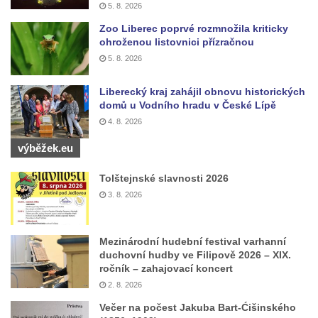
Kaple Andělů strážných (Fürleova kaple) v
5. 8. 2026
Mikulášovicích
Zoo Liberec poprvé rozmnožila kriticky
ohroženou listovnici přízračnou
Balzerova kaple v Mikulášovicích
5. 8. 2026
Kostel svatého Václava ve Šluknově
Kostel svatého Mikuláše v Třebušíně
Liberecký kraj zahájil obnovu historických
domů u Vodního hradu v České Lípě
Klášterní kostel svatého Františka z Assisi v
4. 8. 2026
Zákupech
výběžek.eu
Kaple svatého Josefa u Zákup
Kostel svatých Fabiána a Šebestiána v
Tolštejnské slavnosti 2026
Zákupech
3. 8. 2026
Kostel svatého Havla v Kuřívodech
Kaple Krista v žaláři u kostela Nalezení
Mezinárodní hudební festival varhanní
svatého Kříže ve Frýdlantu
duchovní hudby ve Filipově 2026 – XIX.
ročník – zahajovací koncert
Kostel Nalezení svatého Kříže ve Frýdlantu
2. 8. 2026
Kostel Krista Spasitele ve Frýdlantu
Večer na počest Jakuba Bart-Ćišinského