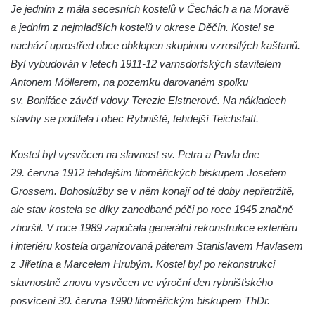
Kaple mezi Dolním Třebonínem a Horním
Je jedním z mála secesních kostelů v Čechách a na Moravě
Třebonínem
a jedním z nejmladších kostelů v okrese Děčín. Kostel se
nachází uprostřed obce obklopen skupinou vzrostlých kaštanů.
Kaple v severní části Dolního Třebonína
Byl vybudován v letech 1911-12 varnsdorfských stavitelem
Márnice na hřbitově v Rybniště
Antonem Möllerem, na pozemku darovaném spolku
Kaple u kostela svatého Jiljí v Lužci nad
sv. Bonifáce závětí vdovy Terezie Elstnerové. Na nákladech
Vltavou
stavby se podílela i obec Rybniště, tehdejší Teichstatt.
Kostel svatého Jiljí v Lužci nad Vltavou
Kaple Božího těla na hřbitově v Hostíně u
Kostel byl vysvěcen na slavnost sv. Petra a Pavla dne
Vojkovic
29. června 1912 tehdejším litoměřických biskupem Josefem
Grossem. Bohoslužby se v něm konají od té doby nepřetržitě,
Kostel Nanebevzetí Panny Marie v Hostíně
ale stav kostela se díky zanedbané péči po roce 1945 značně
u Vojkovic
zhoršil. V roce 1989 započala generální rekonstrukce exteriéru
Kaple svatého Bartoloměje v Bukolu
i interiéru kostela organizovaná páterem Stanislavem Havlasem
Hřbitovní kaple na hřbitově v Lužci nad
z Jiřetína a Marcelem Hrubým. Kostel byl po rekonstrukci
Vltavou
slavnostně znovu vysvěcen ve výroční den rybnišťského
Márnice na hřbitově v Lužci nad Vltavou
posvícení 30. června 1990 litoměřickým biskupem ThDr.
Márnice na hřbitově v Hrobčicích