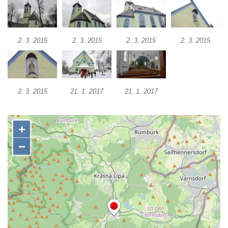
Márnice na hřbitově v Kozlech
Vesnický kostel v Reinhardtsdorfu
Kaple v Oparnu
2. 3. 2015
2. 3. 2015
2. 3. 2015
2. 3. 2015
Protestantský (evangelicko-luterský) kostel
Crostau
Kaple Nanebevstoupení Panny Marie ve
2. 3. 2015
21. 1. 2017
21. 1. 2017
Svitavě
Výklenková kaple Piety ve Svojkově
Kostel Nejsvětější Trojice ve Velenicích
Kostel svatého Vavřince v Okounově
Kostel svatých Petra a Pavla v Semilech
Kostel Nanebevzetí Panny Marie (St. Mariä
Himmelfahrt) v Schirgiswalde
Kostel svaté Máří Magdaleny u hradu
Krasíkov