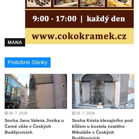
Kostel Panny Marie Pomocné s Ivanitskou
poustevnou v Teplicích nad Metují
Hřbitovní kaple/márnice na hřbitově v
Teplicích nad Metují
Kostel svatého Vavřince v Teplicích nad
MANA
Metují
Hrobová kaple Johanna Nitsche na
Podobné články
hřbitově na Vlčí Hoře
Kaple Panny Marie Karmelské na Vlčí Hoře
Kostel svatého Bartoloměje v Teplicích
Kostel svatého Jana Křtitele na Zámeckém
náměstí v Teplicích
Chrám Povýšení svatého Kříže na
26. 7. 2026
26. 7. 2026
Zámeckém náměstí v Teplicích
Socha Jana Valeria Jirsíka u
Socha Krista klesajícího pod
Černé věže v Českých
křížem u kostela svatého
Výklenková kaple u vodojemu v severní
Budějovicích
Mikuláše v Českých
části Kozel
Budějovicích