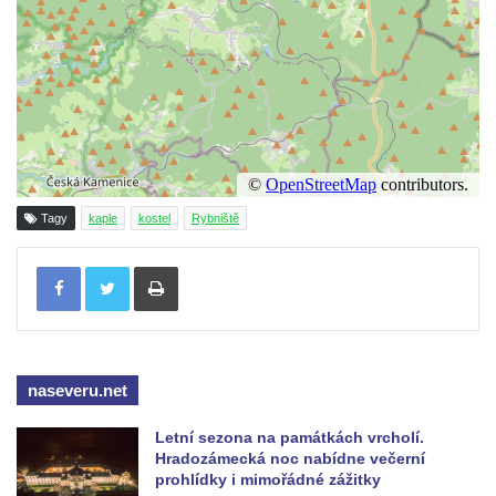
Kaple Olivetské hory pod věží kostela
svatého Michaela Archanděla v Bochově
Mildeova kaple pod Ortelem
Kostel Zvěstování Panny Marie v Duchcově
Výklenková kaple v Teplické ulici u stadionu
v Duchcově
Evangelický kostel v Duchcově
Tagy
kaple
kostel
Rybniště
Kostel svatých Petra a Pavla v Jeníkově
Tisknout
Kaple svaté Anny v Jeníkově
Kaple Panny Marie v Lahošti
Kaple svatého Jana Nepomuckého v
Lahošti
naseveru.net
Kostel svatého Mikuláše v Mikulášovicích
Kaple Tří otců v Mikulášovicích
Letní sezona na památkách vrcholí.
Hradozámecká noc nabídne večerní
Kaple Matky Boží v Mikulášovicích
prohlídky i mimořádné zážitky