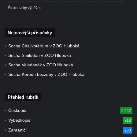
Šluknovský výběžek
Kostel svatého Vendelína v Perštejně
Kostel Nejsvětější Trojice v Klášterci nad
Ohří
Nejnovější příspěvky
Evangelická modlitebna u autobusového
nádraží v Dubé
Socha Chalikotérium v ZOO Hluboká
Hřbitovní kaple ve Velkém Šenově
Socha Smilodon v ZOO Hluboká
Kaple svaté Apolónie v Cítolibech
Socha Veledaněk v ZOO Hluboká
Kostel svatého Jakuba Většího v Cítolibech
Socha Koroun bezzubý v ZOO Hluboká
Márnice na hřbitově v Chlumčanech
Kostel svatého Klementa ve Chlumčanech
Přehled rubrik
Kaple svatého Václava ve Vlčí
Kaple svatého Floriána ve Veltěži
Českopis
5 527
Kaple západně od Veltěž u silnice do
Výběžkopis
718
Černčic
Zahraničí
230