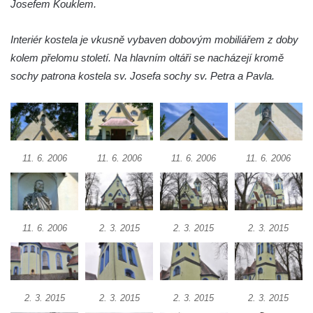
Josefem Kouklem.
Kostel svatého Havla na hřbitově v
Interiér kostela je vkusně vybaven dobovým mobiliářem z doby
Hrobčicích
kolem přelomu století. Na hlavním oltáři se nacházejí kromě
Kaple svatého Vavřince v Mirošovicích
sochy patrona kostela sv. Josefa sochy sv. Petra a Pavla.
Márnice na hřbitově v Račicích
Márnice na hřbitově v Dobříni
Kaple v Bezděkově
Kaple Nejsvětější Trojice v centru Liběšic
11. 6. 2006
11. 6. 2006
11. 6. 2006
11. 6. 2006
Výklenková kaple na rozcestí na jižním
okraji Liběšic
Kostel svaté Kateřiny v Chouči
11. 6. 2006
2. 3. 2015
2. 3. 2015
2. 3. 2015
Kaple svatého Blažeje východně od Lužice
Kostel svatého Augustina v Lužici
Márnice na hřbitově v Lužici
Kostel svatého Martina v Kozlech
2. 3. 2015
2. 3. 2015
2. 3. 2015
2. 3. 2015