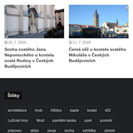
Tanvaldu
Kostel svatého Františka z Assisi v Tanvaldu
Riedlova hrobka v Desné
Kaple svaté Alžběty Durynské v Dolních
Křečanech
20. 7. 2026
11. 7. 2026
Márnice nového hřbitova ve Starých
Socha svatého Jana
Černá věž u kostela svatého
Křečanech
Nepomuckého u kostela
Mikuláše v Českých
svaté Rodiny v Českých
Budějovicích
Bývalá márnice u hřbitova v Dubé
Budějovicích
Kostel Nalezení svatého Kříže v Dubé
Kostel Nanebevzetí Panny Marie v
Úněticích
Štítky
Kostel svatého Klementa v Levém Hradci
Kostel Wang (Karpacz – Bierutowice,
architektura
hrob
hřbitov
kaple
kostel
kříž
Polsko)
Lužické hory
Most
pamětní deska
park
pomník
Skalní kaple Nejsvětější Trojice u Česká
pískovec
skála
sloup
socha
vyhlídka
zámek
Kamenice