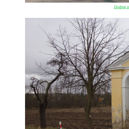
brána
Drobné p
Křížová cesta Římov – XI. kaple – Ježíš
haněn a tupen
Křížová cesta Římov – X. kaple – U
Cedronu
Křížová cesta Římov – IX. kaple – U
chromého žida
Křížová cesta Římov – VIII. kaple – Kristus
svázán a ze zahrady vyhnán
Křížová cesta Římov – VII. kaple – Políbení
Jidášovo
Křížová cesta Římov – VI. kaple – Olivetská
hora (Getsemanská zahrada)
Křížová cesta Římov – V. kaple – Smutná
duše