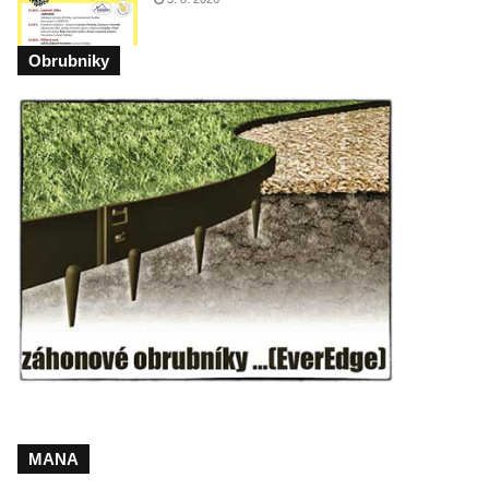
Obrubniky
MANA