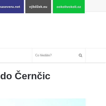
naseveru.net
výběžek.eu
cokolivokoli.cz
 do Černčic