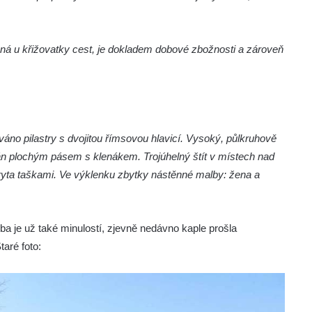
těná u křižovatky cest, je dokladem dobové zbožnosti a zároveň
áno pilastry s dvojitou římsovou hlavicí. Vysoký, půlkruhově
án plochým pásem s klenákem. Trojúhelný štít v místech nad
ryta taškami. Ve výklenku zbytky nástěnné malby: žena a
 je už také minulostí, zjevně nedávno kaple prošla
taré foto: