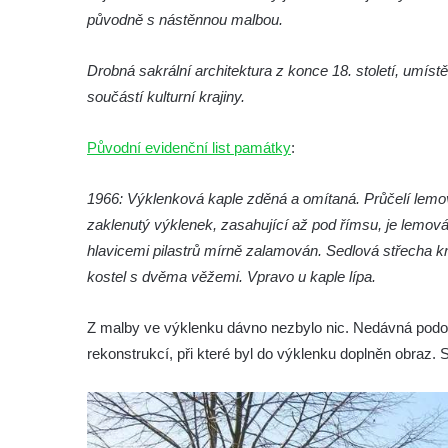
Márnice na hřbitově ve Velešíně
původně s nástěnnou malbou.
Kostel svatého Václava ve Velešíně
Poutní areál Římov
Drobná sakrální architektura z konce 18. století, umís
součástí kulturní krajiny.
Kostel svatého Ducha v poutním areálu
Římov
Původní evidenční list památky
:
Křížová cesta Římov – XXV. kaple – Boží
hrob
1966: Výklenková kaple zděná a omítaná. Průčelí lemov
Křížová cesta Římov – XXIV. kaple – Pieta
zaklenutý výklenek, zasahující až pod římsu, je lemov
Křížová cesta Římov – XXIII. kaple –
hlavicemi pilastrů mírně zalamován. Sedlová střecha k
Kalvárie
kostel s dvěma věžemi. Vpravo u kaple lípa.
Křížová cesta Římov – XXII. kaple – Šimon
Cyrénský pomáhá Ježíši nést kříž
Z malby ve výklenku dávno nezbylo nic. Nedávná podoba
rekonstrukcí, při které byl do výklenku doplněn obraz. S
Křížová cesta Římov – XXI. kaple –
Popravní brána
Křížová cesta Římov – XX. kaple – Svatá
Veronika potkává Ježíše a utírá mu do své