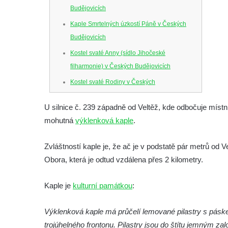
Budějovicích
Kaple Smrtelných úzkostí Páně v Českých
Budějovicích
Kostel svaté Anny (sídlo Jihočeské
filharmonie) v Českých Budějovicích
Kostel svaté Rodiny v Českých
Budějovicích
U silnice č. 239 západně od Veltěž, kde odbočuje míst
Kostel Obětování Panny Marie u kláštera
mohutná
výklenková kaple
.
dominikánů v Českých Budějovicích
Kostel Všech svatých v Kamenném Újezdě
Zvláštností kaple je, že ač je v podstatě pár metrů od V
Kaple na křižovatce ulic Budějovická a
Obora, která je odtud vzdálena přes 2 kilometry.
Dělnická v Kamenném Újezdě
Kaple je
Bývalý kostel svatých Filipa a Jakuba na
kulturní památkou
:
náměstí J. V. Kamarýta ve Velešíně
Výklenková kaple má průčelí lemované pilastry s páske
Kaple na hřbitově ve Velešíně
trojúhelného frontonu. Pilastry jsou do štítu jemným za