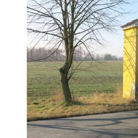
roušky pot z tváře
Křížová cesta Římov – XIX. kaple – Kristus
kříž nesoucí potkává Pannu Marii
Křížová cesta Římov – XVIII. kaple – Na
Ježíše vložen kříž
Křížová cesta Římov – XVII. kaple – Velký
Pilát
Křížová cesta Římov – XVI. kaple – U
Herodesa
Křížová cesta Římov – XV. kaple – Malý
Pilát
Křížová cesta Římov – XIV. kaple – U
Kaifáše (U Děvečky)
Křížová cesta Římov – XIII. kaple – U
Annáše (U Kaifáše)
Křížová cesta Římov – XII. kaple – Vodní