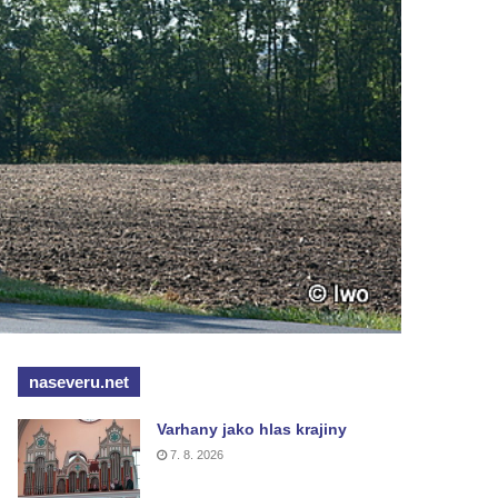
naseveru.net
Varhany jako hlas krajiny
7. 8. 2026