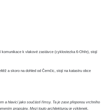
ní komunikace k vlakové zastávce (cyklostezka 6-Ohře), stojí
eltěž a skoro na dohled od Černčic, stojí na katastru obce
m a hlavicí jako součástí římsy. Ta je zase přeponou vrchního
lomením propsány. Mezi touto architekturou je výklenek,