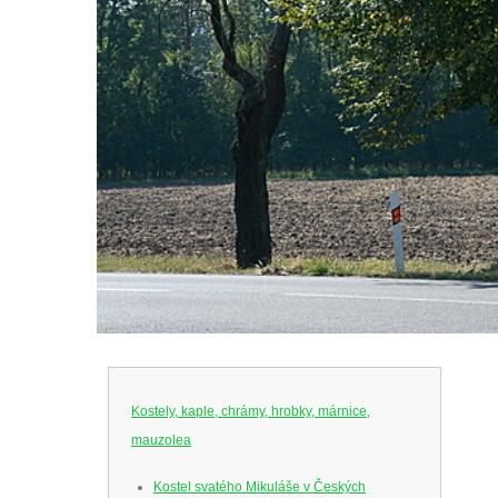
Kostely, kaple, chrámy, hrobky, márnice,
mauzolea
Kostel svatého Mikuláše v Českých