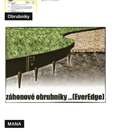
Obrubniky
MANA