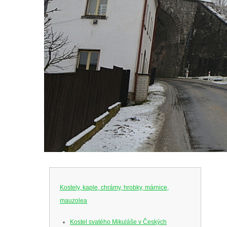
Kostely, kaple, chrámy, hrobky, márnice,
mauzolea
Kostel svatého Mikuláše v Českých