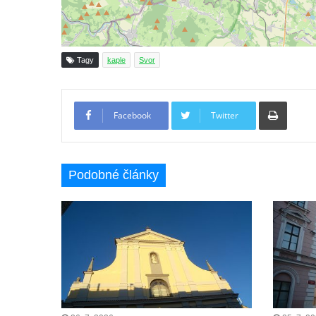
Křížová cesta Římov – IV. kaple – Pustá ves
Křížová cesta Římov – III. kaple – Stádní
brána
Tagy
kaple
Svor
Křížová cesta Římov – II. kaple – Poslední
večeře Páně
Tiskno
Křížová cesta Římov – I. kaple – Loučení
Facebook
Twitter
Ježíše s Pannou Marií
Márnice na hřbitově v Římově
Kaple v Horním Třeboníně
Podobné články
Kaple Panny Marie v Horním Třeboníně
Kaple mezi Dolním Třebonínem a Horním
Třebonínem
Kaple v severní části Dolního Třebonína
Márnice na hřbitově v Rybniště
Kaple u kostela svatého Jiljí v Lužci nad
Vltavou