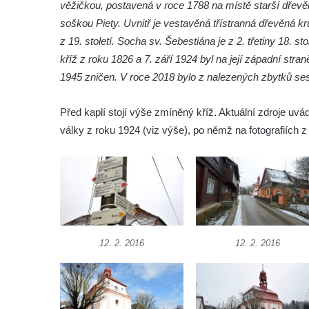
věžičkou, postavená v roce 1788 na místě starší dřevěn
roušky pot z tváře
soškou Piety. Uvnitř je vestavěná třístranná dřevěná kru
Křížová cesta Římov – XIX. kaple – Kristus
z 19. století. Socha sv. Šebestiána je z 2. třetiny 18. sto
kříž nesoucí potkává Pannu Marii
kříž z roku 1826 a 7. září 1924 byl na její západní str
Křížová cesta Římov – XVIII. kaple – Na
1945 zničen. V roce 2018 bylo z nalezených zbytků se
Ježíše vložen kříž
Před kaplí stojí výše zmíněný kříž. Aktuální zdroje uv
Křížová cesta Římov – XVII. kaple – Velký
války z roku 1924 (viz výše), po němž na fotografiích z
Pilát
Křížová cesta Římov – XVI. kaple – U
Herodesa
Křížová cesta Římov – XV. kaple – Malý
Pilát
Křížová cesta Římov – XIV. kaple – U
12. 2. 2016
12. 2. 2016
Kaifáše (U Děvečky)
Křížová cesta Římov – XIII. kaple – U
Annáše (U Kaifáše)
Křížová cesta Římov – XII. kaple – Vodní