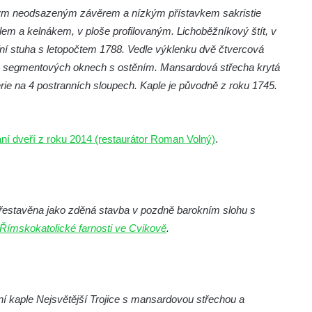
kým neodsazeným závěrem a nízkým přístavkem sakristie
em a kelnákem, v ploše profilovaným. Lichoběžníkový štít, v
ní stuha s letopočtem 1788. Vedle výklenku dvě čtvercová
ou segmentových oknech s ostěním. Mansardová střecha krytá
rie na 4 postranních sloupech. Kaple je původně z roku 1745.
í dveří z roku 2014 (restaurátor Roman Volný)
.
řestavěna jako zděná stavba v pozdně barokním slohu s
 Římskokatolické farnosti ve Cvikově
.
ní kaple Nejsvětější Trojice s mansardovou střechou a