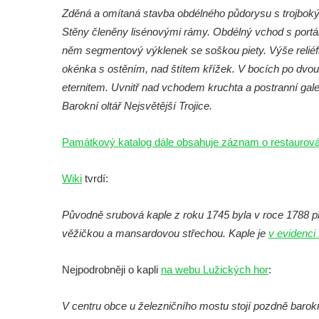
Márnice na hřbitově ve Velešíně
Zděná a omítaná stavba obdélného půdorysu s trojbo
Kostel svatého Václava ve Velešíně
Stěny členěny lisénovými rámy. Obdélný vchod s portál
Poutní areál Římov
něm segmentový výklenek se soškou piety. Výše reliéf
okénka s ostěním, nad štítem křížek. V bocích po dv
Kostel svatého Ducha v poutním areálu
eternitem. Uvnitř nad vchodem kruchta a postranní gale
Římov
Barokní oltář Nejsvětější Trojice.
Křížová cesta Římov – XXV. kaple – Boží
hrob
Památkový katalog dále obsahuje záznam o restaurován
Křížová cesta Římov – XXIV. kaple – Pieta
Křížová cesta Římov – XXIII. kaple –
Wiki
tvrdí:
Kalvárie
Křížová cesta Římov – XXII. kaple – Šimon
Původně srubová kaple z roku 1745 byla v roce 1788 p
Cyrénský pomáhá Ježíši nést kříž
věžičkou a mansardovou střechou. Kaple je
v evidenci
Křížová cesta Římov – XXI. kaple –
Nejpodrobněji o kapli
na webu Lužických hor
:
Popravní brána
Křížová cesta Římov – XX. kaple – Svatá
V centru obce u železničního mostu stojí pozdně barok
Veronika potkává Ježíše a utírá mu do své