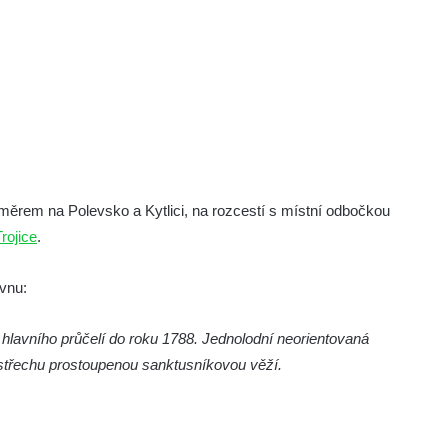
 směrem na Polevsko a Kytlici, na rozcestí s místní odbočkou
rojice
.
ovnu:
 hlavního průčelí do roku 1788. Jednolodní neorientovaná
třechu prostoupenou sanktusníkovou věží.