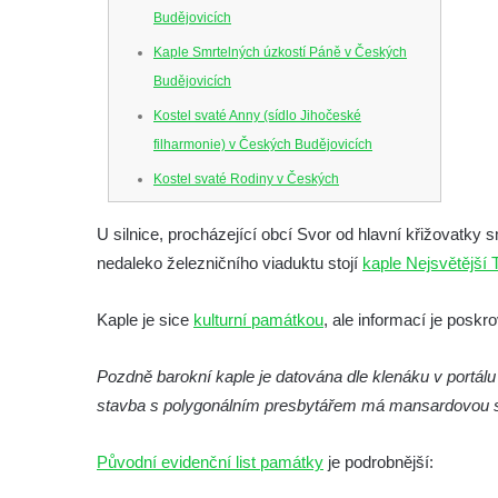
Budějovicích
Kaple Smrtelných úzkostí Páně v Českých
Budějovicích
Kostel svaté Anny (sídlo Jihočeské
filharmonie) v Českých Budějovicích
Kostel svaté Rodiny v Českých
Budějovicích
U silnice, procházející obcí Svor od hlavní křižovatky
Kostel Obětování Panny Marie u kláštera
nedaleko železničního viaduktu stojí
kaple Nejsvětější T
dominikánů v Českých Budějovicích
Kostel Všech svatých v Kamenném Újezdě
Kaple je sice
kulturní památkou
, ale informací je poskr
Kaple na křižovatce ulic Budějovická a
Dělnická v Kamenném Újezdě
Pozdně barokní kaple je datována dle klenáku v portálu
stavba s polygonálním presbytářem má mansardovou s
Bývalý kostel svatých Filipa a Jakuba na
náměstí J. V. Kamarýta ve Velešíně
Původní evidenční list památky
je podrobnější:
Kaple na hřbitově ve Velešíně