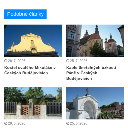
Kostel svatého Martina v Kozlech
Márnice na hřbitově v Kozlech
Podobné články
Vesnický kostel v Reinhardtsdorfu
Kaple v Oparnu
Protestantský (evangelicko-luterský) kostel
Crostau
Kaple Nanebevstoupení Panny Marie ve
26. 7. 2026
25. 7. 2026
Svitavě
Kostel svatého Mikuláše v
Kaple Smrtelných úzkostí
Výklenková kaple Piety ve Svojkově
Českých Budějovicích
Páně v Českých
Budějovicích
Kostel Nejsvětější Trojice ve Velenicích
Kostel svatého Vavřince v Okounově
Kostel svatých Petra a Pavla v Semilech
Kostel Nanebevzetí Panny Marie (St. Mariä
Himmelfahrt) v Schirgiswalde
Kostel svaté Máří Magdaleny u hradu
29. 6. 2026
25. 6. 2026