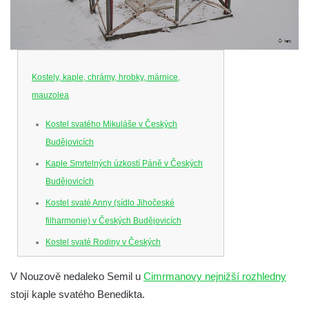
Kostely, kaple, chrámy, hrobky, márnice,
mauzolea
Kostel svatého Mikuláše v Českých
Budějovicích
Kaple Smrtelných úzkostí Páně v Českých
Budějovicích
Kostel svaté Anny (sídlo Jihočeské
filharmonie) v Českých Budějovicích
Kostel svaté Rodiny v Českých
Budějovicích
V Nouzově nedaleko Semil u
Cimrmanovy nejnižší rozhledny
Kostel Obětování Panny Marie u kláštera
stojí kaple svatého Benedikta.
dominikánů v Českých Budějovicích