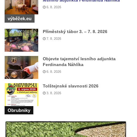
lesního adjunkta Ferdinanda Náhlíka
6. 8. 2026
Křížová cesta Římov – VII. kaple – Políbení
Jidášovo
výběžek.eu
Křížová cesta Římov – VI. kaple – Olivetská
Příměstský tábor 3. – 7. 8. 2026
hora (Getsemanská zahrada)
7. 8. 2026
Křížová cesta Římov – V. kaple – Smutná
duše
Objevte tajemství lesního adjunkta
Křížová cesta Římov – IV. kaple – Pustá ves
Ferdinanda Náhlíka
Křížová cesta Římov – III. kaple – Stádní
6. 8. 2026
brána
Tolštejnské slavnosti 2026
Křížová cesta Římov – II. kaple – Poslední
3. 8. 2026
večeře Páně
Křížová cesta Římov – I. kaple – Loučení
Obrubniky
Ježíše s Pannou Marií
Márnice na hřbitově v Římově
Kaple v Horním Třeboníně