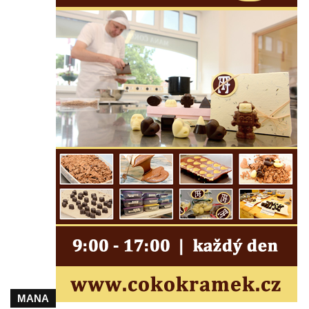
Márnice na hřbitově v Lužci nad Vltavou
Márnice na hřbitově v Hrobčicích
Kostel svatého Havla na hřbitově v
Hrobčicích
Kaple svatého Vavřince v Mirošovicích
Márnice na hřbitově v Račicích
Márnice na hřbitově v Dobříni
Kaple v Bezděkově
Kaple Nejsvětější Trojice v centru Liběšic
Výklenková kaple na rozcestí na jižním
okraji Liběšic
Kostel svaté Kateřiny v Chouči
Kaple svatého Blažeje východně od Lužice
Kostel svatého Augustina v Lužici
Márnice na hřbitově v Lužici
MANA