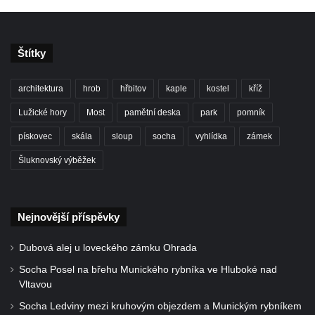
Kaple Matky Boží v Mikulášovicích
Kaple Andělů strážných (Fürleova kaple) v
Mikulášovicích
Štítky
Balzerova kaple v Mikulášovicích
architektura
hrob
hřbitov
kaple
kostel
kříž
Kostel svatého Václava ve Šluknově
Lužické hory
Most
pamětní deska
park
pomník
Kostel svatého Mikuláše v Třebušíně
Klášterní kostel svatého Františka z Assisi v
pískovec
skála
sloup
socha
vyhlídka
zámek
Zákupech
Šluknovský výběžek
Kaple svatého Josefa u Zákup
Kostel svatých Fabiána a Šebestiána v
Zákupech
Nejnovější příspěvky
Kostel svatého Havla v Kuřívodech
Dubová alej u loveckého zámku Ohrada
Kaple Krista v žaláři u kostela Nalezení
Socha Posel na břehu Munického rybníka ve Hluboké nad
svatého Kříže ve Frýdlantu
Vltavou
Kostel Nalezení svatého Kříže ve Frýdlantu
Socha Ledviny mezi kruhovým objezdem a Munickým rybníkem