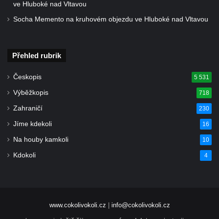
Kostel Krista Spasitele ve Frýdlantu
ve Hluboké nad Vltavou
Kaple Getsemanské zahrady na křížové
Socha Memento na kruhovém objezdu ve Hluboké nad Vltavou
cestě na Křížovém vrchu ve Frýdlantu
Kaple Božího hrobu na Křížové cestě na
Přehled rubrik
Křížovém vrchu ve Frýdlantu
Poustevna na Křížové cestě na Křížovém
Českopis
5 531
vrchu ve Frýdlantu
Výběžkopis
718
Kostel svatého Jakuba Většího v Sokolově
Zahraničí
230
Kostel Nanebevzetí Panny Marie ve
Jíme kdekoli
16
Slunečné
Na houby kamkoli
10
Kostel Jména Panny Marie v Sepekově
Kdokoli
4
Kostel svatých Petra a Pavla v Růžové
Kaple Stětí svatého Jana Křtitele v
Rumburku
Bývalá synagoga v Milevsku
www.cokolivokoli.cz
|
info@cokolivokoli.cz
Kostel svaté Kateřiny Alexandrijské v