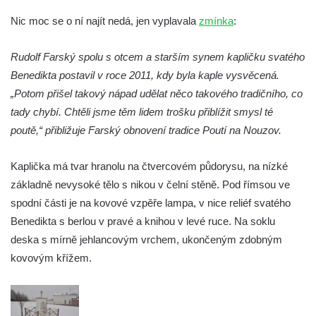
Kostel Všech svatých v Kamenném Újezdě
Nic moc se o ní najít nedá, jen vyplavala
zmínka
:
Kaple na křižovatce ulic Budějovická a
Dělnická v Kamenném Újezdě
Rudolf Farský spolu s otcem a starším synem kapličku svatého
Benedikta postavil v roce 2011, kdy byla kaple vysvěcená.
Bývalý kostel svatých Filipa a Jakuba na
„Potom přišel takový nápad udělat něco takového tradičního, co
náměstí J. V. Kamarýta ve Velešíně
tady chybí. Chtěli jsme těm lidem trošku přiblížit smysl té
Kaple na hřbitově ve Velešíně
poutě,“ přibližuje Farský obnovení tradice Poutí na Nouzov.
Márnice na hřbitově ve Velešíně
Kostel svatého Václava ve Velešíně
Kaplička má tvar hranolu na čtvercovém půdorysu, na nízké
Poutní areál Římov
základně nevysoké tělo s nikou v čelní stěně. Pod římsou ve
spodní části je na kovové vzpěře lampa, v nice reliéf svatého
Kostel svatého Ducha v poutním areálu
Benedikta s berlou v pravé a knihou v levé ruce. Na soklu
Římov
deska s mírně jehlancovým vrchem, ukončeným zdobným
Křížová cesta Římov – XXV. kaple – Boží
kovovým křížem.
hrob
Křížová cesta Římov – XXIV. kaple – Pieta
Křížová cesta Římov – XXIII. kaple –