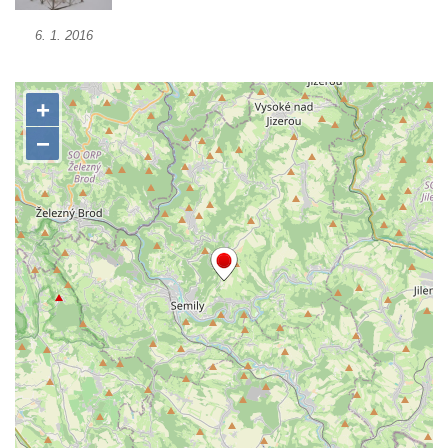
Kalvárie
6. 1. 2016
Křížová cesta Římov – XXII. kaple – Šimon
Cyrénský pomáhá Ježíši nést kříž
Křížová cesta Římov – XXI. kaple –
Popravní brána
Křížová cesta Římov – XX. kaple – Svatá
Veronika potkává Ježíše a utírá mu do své
roušky pot z tváře
Křížová cesta Římov – XIX. kaple – Kristus
kříž nesoucí potkává Pannu Marii
Křížová cesta Římov – XVIII. kaple – Na
Ježíše vložen kříž
Křížová cesta Římov – XVII. kaple – Velký
Pilát
Křížová cesta Římov – XVI. kaple – U
Herodesa