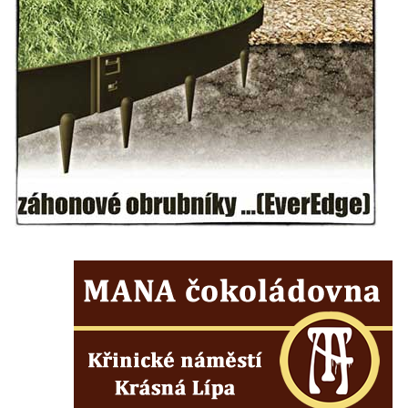
Kaple Panny Marie v Horním Třeboníně
Kaple mezi Dolním Třebonínem a Horním
Třebonínem
Kaple v severní části Dolního Třebonína
Márnice na hřbitově v Rybniště
Kaple u kostela svatého Jiljí v Lužci nad
Vltavou
Kostel svatého Jiljí v Lužci nad Vltavou
Kaple Božího těla na hřbitově v Hostíně u
Vojkovic
Kostel Nanebevzetí Panny Marie v Hostíně
u Vojkovic
Kaple svatého Bartoloměje v Bukolu
Hřbitovní kaple na hřbitově v Lužci nad
Vltavou