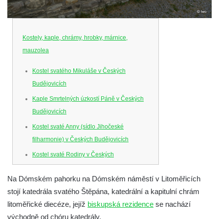
Kostely, kaple, chrámy, hrobky, márnice,
mauzolea
Kostel svatého Mikuláše v Českých
Budějovicích
Kaple Smrtelných úzkostí Páně v Českých
Budějovicích
Kostel svaté Anny (sídlo Jihočeské
filharmonie) v Českých Budějovicích
Kostel svaté Rodiny v Českých
Budějovicích
Na Dómském pahorku na Dómském náměstí v Litoměřicích
Kostel Obětování Panny Marie u kláštera
stojí katedrála svatého Štěpána, katedrální a kapitulní chrám
dominikánů v Českých Budějovicích
litoměřické diecéze, jejíž
biskupská rezidence
se nachází
Kostel Všech svatých v Kamenném Újezdě
východně od chóru katedrály.