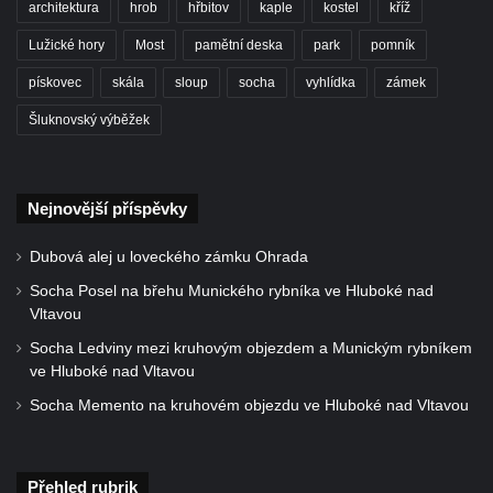
architektura
hrob
hřbitov
kaple
kostel
kříž
Mlazicích
Lužické hory
Most
pamětní deska
park
pomník
Kaple svatého Jana Nepomuckého ve
pískovec
skála
sloup
socha
vyhlídka
zámek
Vehlovicích
Šluknovský výběžek
Skalní kaple Navštívení Panny Marie v
Dolní Chřibské
Kostel svaté Máří Magdaleny v Mařenicích
Nejnovější příspěvky
Skalní kaple svatého Antonína v Antonínově
údolí u Mařenic
Dubová alej u loveckého zámku Ohrada
Skalní kaple nad Hamerským potokem v
Socha Posel na břehu Munického rybníka ve Hluboké nad
Antonínově údolí u Mařenic
Vltavou
Kostel svatých Petra a Pavla v Horním
Socha Ledviny mezi kruhovým objezdem a Munickým rybníkem
ve Hluboké nad Vltavou
Prysku
Socha Memento na kruhovém objezdu ve Hluboké nad Vltavou
Skalní kaple v zahradě domu čp. 48 za
kostelem svatých Petra a Pavla v Horním
Prysku
Přehled rubrik