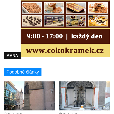
Kostel svatého Františka z Assisi na
Studánce
Kostel svaté Kateřiny Alexandrijské
(Sienské) v Dolním Podluží
Kostel svatého Jiří v Horním Slavkově
Kaple Božího Těla u kostela svatého Jiří v
Horním Slavkově
MANA
Kostel svatého Jana Nepomuckého ve
Hřensku
Podobné články
Hřbitovní kaple Ignaze Clara ve Hřensku
Kostel Nanebevzetí Panny Marie v Novém
Boru
Výklenková kaple v severní části Petrovic
Evangelický kostel v Česká Kamenici
Kaple Nejsvětější Trojice v Nové Vsi (Ústí
26. 7. 2026
26. 7. 2026