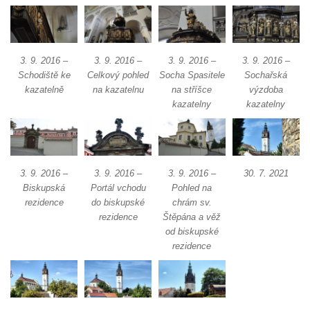
Márnice na hřbitově v Hrobčicích
Kostel svatého Havla na hřbitově v
Hrobčicích
3. 9. 2016 –
3. 9. 2016 –
3. 9. 2016 –
3. 9. 2016 –
Kaple svatého Vavřince v Mirošovicích
Schodiště ke
Celkový pohled
Socha Spasitele
Sochařská
Márnice na hřbitově v Račicích
kazatelně
na kazatelnu
na stříšce
výzdoba
kazatelny
kazatelny
Márnice na hřbitově v Dobříni
Kaple v Bezděkově
Kaple Nejsvětější Trojice v centru Liběšic
Výklenková kaple na rozcestí na jižním
3. 9. 2016 –
3. 9. 2016 –
3. 9. 2016 –
30. 7. 2021
okraji Liběšic
Biskupská
Portál vchodu
Pohled na
rezidence
do biskupské
chrám sv.
Kostel svaté Kateřiny v Chouči
rezidence
Štěpána a věž
Kaple svatého Blažeje východně od Lužice
od biskupské
rezidence
Kostel svatého Augustina v Lužici
Márnice na hřbitově v Lužici
Kostel svatého Martina v Kozlech