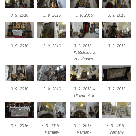
Kaple mezi Dolním Třebonínem a Horním
Třebonínem
3. 9. 2016
3. 9. 2016
3. 9. 2016
3. 9. 2016
Kaple v severní části Dolního Třebonína
Márnice na hřbitově v Rybniště
Kaple u kostela svatého Jiljí v Lužci nad
3. 9. 2016
3. 9. 2016
3. 9. 2016 –
3. 9. 2016
Vltavou
Křtitelnice a
Kostel svatého Jiljí v Lužci nad Vltavou
zpovědnice
Kaple Božího těla na hřbitově v Hostíně u
Vojkovic
Kostel Nanebevzetí Panny Marie v Hostíně
3. 9. 2016
3. 9. 2016
3. 9. 2016 –
3. 9. 2016
u Vojkovic
Hlavní oltář
Kaple svatého Bartoloměje v Bukolu
Hřbitovní kaple na hřbitově v Lužci nad
Vltavou
3. 9. 2016
3. 9. 2016 –
3. 9. 2016 –
3. 9. 2016 –
Márnice na hřbitově v Lužci nad Vltavou
Varhany
Varhany
Varhany