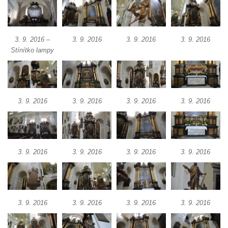
Jidášovo
Křížová cesta Římov – VI. kaple – Olivetská
hora (Getsemanská zahrada)
3. 9. 2016 –
3. 9. 2016
3. 9. 2016
3. 9. 2016
Stínítko lampy
Křížová cesta Římov – V. kaple – Smutná
duše
Křížová cesta Římov – IV. kaple – Pustá ves
Křížová cesta Římov – III. kaple – Stádní
3. 9. 2016
3. 9. 2016
3. 9. 2016
3. 9. 2016
brána
Křížová cesta Římov – II. kaple – Poslední
večeře Páně
3. 9. 2016
3. 9. 2016
3. 9. 2016
3. 9. 2016
Křížová cesta Římov – I. kaple – Loučení
Ježíše s Pannou Marií
Márnice na hřbitově v Římově
Kaple v Horním Třeboníně
3. 9. 2016
3. 9. 2016
3. 9. 2016
3. 9. 2016
Kaple Panny Marie v Horním Třeboníně