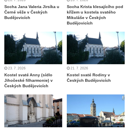
nad Labem)
Socha Jana Valeria Jirsíka u
Socha Krista klesajícího pod
Černé věže v Českých
křížem u kostela svatého
Kaple svaté Anny v Brné
Budějovicích
Mikuláše v Českých
Kaple svatého Jana Nepomuckého před
Budějovicích
zámkem v Protivíně
Kaple Panny Marie v Mírové ulici v Protivíně
Kaple svatého Rocha v Ohradě u Hluboké
nad Vltavou
Kostel svaté Kateřiny Alexandrijské ve
23. 7. 2026
21. 7. 2026
Stráži nad Nisou
Kostel svaté Anny (sídlo
Kostel svaté Rodiny v
Kostel svatého Martina v Tursku
Jihočeské filharmonie) v
Českých Budějovicích
Českých Budějovicích
Kaple svatých Jana a Pavla v Knínicích
Kaple Panny Marie u bývalého zámku
Ledebour
Kaple svatého Michaela v Kozinci
Kostel Narození Panny Marie v Holubici