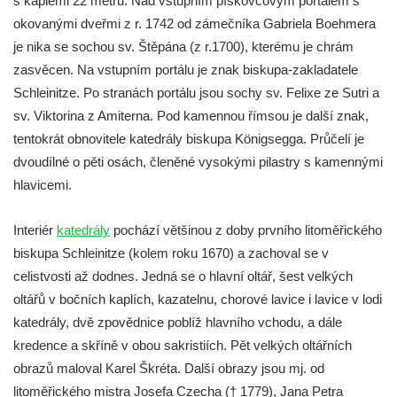
s kaplemi 22 metrů. Nad vstupním pískovcovým portálem s
Kaple Andělů strážných (Fürleova kaple) v
okovanými dveřmi z r. 1742 od zámečníka Gabriela Boehmera
Mikulášovicích
je nika se sochou sv. Štěpána (z r.1700), kterému je chrám
Balzerova kaple v Mikulášovicích
zasvěcen. Na vstupním portálu je znak biskupa-zakladatele
Kostel svatého Václava ve Šluknově
Schleinitze. Po stranách portálu jsou sochy sv. Felixe ze Sutri a
Kostel svatého Mikuláše v Třebušíně
sv. Viktorina z Amiterna. Pod kamennou římsou je další znak,
tentokrát obnovitele katedrály biskupa Königsegga. Průčelí je
Klášterní kostel svatého Františka z Assisi v
dvoudílné o pěti osách, členěné vysokými pilastry s kamennými
Zákupech
hlavicemi.
Kaple svatého Josefa u Zákup
Kostel svatých Fabiána a Šebestiána v
Interiér
katedrály
pochází většinou z doby prvního litoměřického
Zákupech
biskupa Schleinitze (kolem roku 1670) a zachoval se v
Kostel svatého Havla v Kuřívodech
celistvosti až dodnes. Jedná se o hlavní oltář, šest velkých
Kaple Krista v žaláři u kostela Nalezení
oltářů v bočních kaplích, kazatelnu, chorové lavice i lavice v lodi
svatého Kříže ve Frýdlantu
katedrály, dvě zpovědnice poblíž hlavního vchodu, a dále
kredence a skříně v obou sakristiích. Pět velkých oltářních
Kostel Nalezení svatého Kříže ve Frýdlantu
obrazů maloval Karel Škréta. Další obrazy jsou mj. od
Kostel Krista Spasitele ve Frýdlantu
litoměřického mistra Josefa Czecha († 1779), Jana Petra