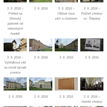
Pilát
3. 9. 2016 –
3. 9. 2016
3. 9. 2016 –
3. 9. 2016 –
Křížová cesta Římov – XIV. kaple – U
Pohled na
Oblouk mezi
Průčelí chrámu
Kaifáše (U Děvečky)
Dómský
věží a chrámem
sv. Štěpána
Křížová cesta Římov – XIII. kaple – U
pahorek od
městských
Annáše (U Kaifáše)
hradeb
Křížová cesta Římov – XII. kaple – Vodní
brána
Křížová cesta Římov – XI. kaple – Ježíš
haněn a tupen
3. 9. 2016 –
3. 9. 2016
3. 9. 2016
3. 9. 2016
Vyhlídková věž
Křížová cesta Římov – X. kaple – U
na místě bývalé
Cedronu
zvonice
Křížová cesta Římov – IX. kaple – U
chromého žida
Křížová cesta Římov – VIII. kaple – Kristus
3. 9. 2016
3. 9. 2016
3. 9. 2016
3. 9. 2016 –
svázán a ze zahrady vyhnán
Interiér chrámu
Křížová cesta Římov – VII. kaple – Políbení