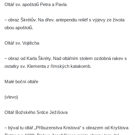
Oltář sv. apoštolů Petra a Pavla
Kaple u kostela svatého Jakuba Většího
(Staršího) u Lahovic
– obraz Škrétův. Na dřev. antependiu reliéf s výjevy ze života
Kostel svatého Jakuba Většího (Staršího) u
obou apoštolů.
Lahovic
Kostel svatých Petra a Pavla v Želkovicích
Oltář sv. Vojtěcha
Kaple Panny Marie Bolestné v Benešově
– obraz od Karla Škréty. Nad oltářním stolem ozdobná rakev s
nad Ploučnicí
ostatky sv. Klementa z římských katakomb.
Kostel Narození Panny Marie v Benešově
nad Ploučnicí
Malé boční oltáře
Hrobová kaple Mattauschů na hřbitově v
Benešově nad Ploučnicí
(vlevo)
Kostel svaté Anny v Tisé
Oltář Božského Srdce Ježíšova
Hrobka rodiny Rohn na hřbitově v
Šumburku nad Desnou – Tanvaldu
– býval tu oltář „Příbuzenstva Kristova“ s obrazem od Kryštova
Hřbitovní kaple v Šumburku nad Desnou –