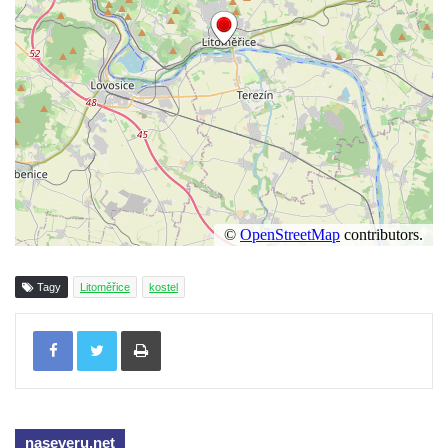
Kostel svatého Václava v Srbské Kamenici
Kostel svatého Kryštofa v Kryštofově Údolí
Hrobka rodiny Havlovy na hřbitově v
Chloumku v Mělníku
Kostel Nejsvětější Trojice na hřbitově v
Chloumku v Mělníku
Kaple svatého Jana Nepomuckého na
Chloumečku v Mělníku
Hřbitovní kaple v Trávníku
Hřbitovní kaple ve Svoru
Tagy
Litoměřice
kostel
Kaple na rozcestí v jižní části Budyně nad
Tisknout
Ohří
Kaple v centru Roudníčku
Kaple u domu čp. 51 v Roudníčku
Kaple v Brníkově
naseveru.net