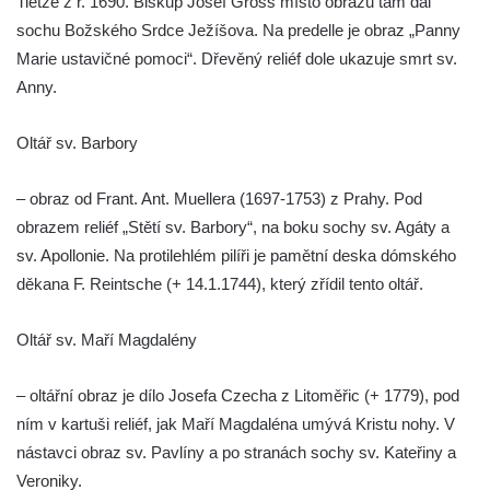
Tietze z r. 1690. Biskup Josef Gross místo obrazu tam dal
Tanvaldu
sochu Božského Srdce Ježíšova. Na predelle je obraz „Panny
Kostel svatého Františka z Assisi v Tanvaldu
Marie ustavičné pomoci“. Dřevěný reliéf dole ukazuje smrt sv.
Riedlova hrobka v Desné
Anny.
Kaple svaté Alžběty Durynské v Dolních
Křečanech
Oltář sv. Barbory
Márnice nového hřbitova ve Starých
– obraz od Frant. Ant. Muellera (1697-1753) z Prahy. Pod
Křečanech
obrazem reliéf „Stětí sv. Barbory“, na boku sochy sv. Agáty a
Bývalá márnice u hřbitova v Dubé
sv. Apollonie. Na protilehlém pilíři je pamětní deska dómského
Kostel Nalezení svatého Kříže v Dubé
děkana F. Reintsche (+ 14.1.1744), který zřídil tento oltář.
Kostel Nanebevzetí Panny Marie v
Úněticích
Oltář sv. Maří Magdalény
Kostel svatého Klementa v Levém Hradci
– oltářní obraz je dílo Josefa Czecha z Litoměřic (+ 1779), pod
Kostel Wang (Karpacz – Bierutowice,
ním v kartuši reliéf, jak Maří Magdaléna umývá Kristu nohy. V
Polsko)
nástavci obraz sv. Pavlíny a po stranách sochy sv. Kateřiny a
Skalní kaple Nejsvětější Trojice u Česká
Veroniky.