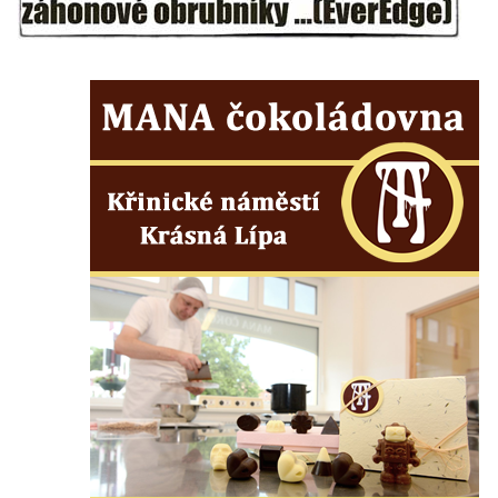
Kaple Anděla Strážce na Valdeku
Hřbitovní kaple v Lipové
Márnice na bývalém hřbitově u kostela
svatých Šimona a Judy v Lipové u Šluknova
Hřbitovní kaple v Lobendavě
Kostel Navštívení Panny Marie v
Lobendavě
Márnice na bývalém hřbitově u kostela
Navštívení Panny Marie v Lobendavě
Kaple svaté Anny na Anenském vrchu u
Lobendavy
Kostel svaté Máří Magdalény v Krásné Lípě
Kostel Narození svatého Jana Křtitele v
Kamenickém Šenově
Kostel svatého Jiří v Jiříkově
Kostel svatého Jiří ve Chřibské