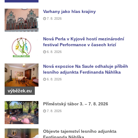
Kostel svatého Floriána v Podbradci
Varhany jako hlas krajiny
Kaple na západním okraji Ředhoště
7. 8. 2026
Kostel svatého Jiljí v Ředhošti
Kaple severně od Ředhoště
Nová Perla v Kyjově hostí mezinárodní
Kostel Nanebevzetí Panny Marie v Horním
festival Performance v časech krizí
Jiřetíně
6. 8. 2026
Kostel Nanebevzetí Panny Marie v
Nová expozice Na Saule odhaluje příběh
Postoloprtech
lesního adjunkta Ferdinanda Náhlíka
Hřbitovní kaple v Postoloprtech
6. 8. 2026
Kostel svatého Jana Evangelisty v Malém
výběžek.eu
Březně
Kaple svatého Antonína Paduánského na
Příměstský tábor 3. – 7. 8. 2026
návsi ve Vysokém Březně
7. 8. 2026
Bývalá kaple svatých Jana a Pavla v
Nemilkově
Objevte tajemství lesního adjunkta
Ferdinanda Náhlíka