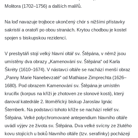
Kaple Getsemanské zahrady na křížové
Molitora (1702–1756) a dalších malířů.
cestě na Křížovém vrchu ve Frýdlantu
Kaple Božího hrobu na Křížové cestě na
Na loď navazuje trojboce ukončený chór s nižšími přístavky
Křížovém vrchu ve Frýdlantu
sakristií a oratoří po obou stranách. Krytou chodbou je kostel
Poustevna na Křížové cestě na Křížovém
spojen s biskupskou rezidencí.
vrchu ve Frýdlantu
V presbytáři stojí velký hlavní oltář sv. Štěpána, v němž jsou
Kostel svatého Jakuba Většího v Sokolově
umístěny dva obrazy „Kamenování sv. Štěpána“ od Karla
Kostel Nanebevzetí Panny Marie ve
Škréty (1610–1674). V nástavci oltáře se nachází menší obraz
Slunečné
„Panny Marie Nanebevzaté“ od Mathiase Zimprechta (1626–
Kostel Jména Panny Marie v Sepekově
1680). Pod obrazem Kamenování sv. Štěpána je umístěn
Kostel svatých Petra a Pavla v Růžové
krucifix (korpus na kříži je zhotoven ze slonové kosti), který
Kaple Stětí svatého Jana Křtitele v
daroval katedrále 2. litoměřický biskup Jaroslav Ignác
Rumburku
Šternberk. Na podstavci tohoto kříže se nachází reliéf sv.
Štěpána. Velké polychromované antependium hlavního oltáře
Bývalá synagoga v Milevsku
uvádí výjev ze života sv. Štěpána. Dva velké svícny ze žlutého
Kostel svaté Kateřiny Alexandrijské v
kovu stojících u boků hlavního oltáře (tzv. serafínky) pocházejí
Krásně