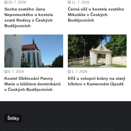
20. 7. 2026
11. 7. 2026
Kaple svatého Gotharda jihozápadně od
Socha svatého Jana
Černá věž u kostela svatého
Debrna
Nepomuckého u kostela
Mikuláše v Českých
Kaple svatého Václava v Debrně
svaté Rodiny v Českých
Budějovicích
Budějovicích
Hrobová kaple rodiny Nových na hřbitově v
Kralupech nad Vltavou
Hrobová kaple rodiny Hrubých II. na
hřbitově v Kralupech nad Vltavou
Hrobová kaple rodiny Hrubých I. na
hřbitově v Kralupech nad Vltavou
9. 7. 2026
1. 7. 2026
Kostel Obětování Panny
Kříž u vstupní brány na starý
Hrobová kaple rodiny Pejškovy na hřbitově
Marie u kláštera dominikánů
hřbitov v Kamenném Újezdě
v Kralupech nad Vltavou
v Českých Budějovicích
Chrám Záštity Přesvaté Bohorodice (bývalá
hřbitovní kaple) v Kralupech nad Vltavou
Kostel Nejsvětější Trojice v Petrovicích
Štítky
Kaple v Petrovicích
Kaple v Českolipské ulici v Mělníku-