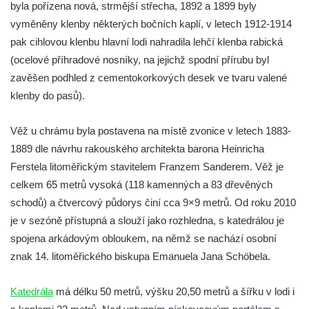
Kaple Olivetské hory pod věží kostela
byla pořízena nová, strmější střecha, 1892 a 1899 byly
svatého Michaela Archanděla v Bochově
vyměněny klenby některých bočních kaplí, v letech 1912-1914
pak cihlovou klenbu hlavní lodi nahradila lehčí klenba rabická
Mildeova kaple pod Ortelem
(ocelové příhradové nosníky, na jejichž spodní přírubu byl
Kostel Zvěstování Panny Marie v Duchcově
zavěšen podhled z cementokorkových desek ve tvaru valené
Výklenková kaple v Teplické ulici u stadionu
klenby do pasů).
v Duchcově
Evangelický kostel v Duchcově
Věž u chrámu byla postavena na místě zvonice v letech 1883-
Kostel svatých Petra a Pavla v Jeníkově
1889 dle návrhu rakouského architekta barona Heinricha
Ferstela litoměřickým stavitelem Franzem Sanderem. Věž je
Kaple svaté Anny v Jeníkově
celkem 65 metrů vysoká (118 kamenných a 83 dřevěných
Kaple Panny Marie v Lahošti
schodů) a čtvercový půdorys činí cca 9×9 metrů. Od roku 2010
Kaple svatého Jana Nepomuckého v
je v sezóně přístupná a slouží jako rozhledna, s katedrálou je
Lahošti
spojena arkádovým obloukem, na němž se nachází osobní
Kostel svatého Mikuláše v Mikulášovicích
znak 14. litoměřického biskupa Emanuela Jana Schöbela.
Kaple Tří otců v Mikulášovicích
Katedrála
má délku 50 metrů, výšku 20,50 metrů a šířku v lodi i
Kaple Matky Boží v Mikulášovicích