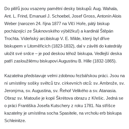
Kaple Panny Marie Růžencové na návsi v
Konětopech
Do pilířů jsou vsazeny pamětní desky biskupů: Aug. Wahala,
Ant. L. Frind, Emanuel J. Schoebel, Josef Gross, Antonín Alois
Výklenková kaple u silnice jižně od Hřivic
Weber (narozen 24. října 1877 na Vlčí Hoře, pátý biskup
Kostel svatého Jakuba ve Hřivicích
pocházející ze Šluknovského výběžku!) a kardinál Štěpán
Kaple svatého Vavřince na návsi v
Trochta. Vídeňský arcibiskup V. E. Milde, který byl dříve
Touchovicích
biskupem v Litoměřicích (1823-1832), dal v závěti do katedrály
Kaple u polní cesty východně od zámku v
uložit své srdce – je pod deskou téhož biskupa. Vedlejší deska
Jimlíně
patří zasloužilému biskupovi Augustinu B. Hille (1832-1865).
Kaple svatého Rocha na zvířecím hřbitově v
Jimlíně
Kazatelna představuje velmi zdobnou řezbářskou práci. Jsou na
ní umístěny sošky světců tzv. církevních otců: sv. Ambrože, sv.
Kaple v zahradě domu čp. 55 v Jimlíně
Jeronýma, sv. Augustina, sv. Řehoř Velikého a sv. Atanasia.
Kaple svatého Josefa v Jimlíně
Obraz sv. Matouše je kopií Škrétova obrazu z Křešic. Jedná se
Márnice na hřbitově v Opočně u Loun
o práci Františka Josefa Kutschery z roku 1781. Na stříšce
Kostel Nanebevzetí Panny Marie v Opočně
kazatelny je umístěna socha Spasitele, na vrcholu erb biskupa
Kostel svaté Barbory v Otvicích
Schleinitze.
Kostel svatého archanděla Michaela ve