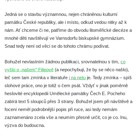
Kaple na křižovatce ulic Budějovická a
Dělnická v Kamenném Újezdě
Jedná se o stavbu významnou, nejen chráněnou kulturní
Bývalý kostel svatých Filipa a Jakuba na
památku České republiky, ale i místo, odkud vedou nitky až k
náměstí J. V. Kamarýta ve Velešíně
nám. Ať chceme či ne, patříme do obvodu litoměřické diecéze a
mnohé děti navštěvují ve Varnsdorfu biskupské gymnázium.
Kaple na hřbitově ve Velešíně
Snad tedy není od věci se do tohoto chrámu podívat.
Márnice na hřbitově ve Velešíně
Kostel svatého Václava ve Velešíně
Bohužel nevlastním žádnou publikaci, srovnatelnou s tím,
co
Poutní areál Římov
vyšlo o „našem“ Filipově
(a nepochybuji, že by se něco našlo),
Kostel svatého Ducha v poutním areálu
leč sem tam zmínka v literatuře
i na netu
je. Tedy zmínka – spíš
Římov
slohové práce, ono je totiž o čem psát. Vždyť v jinak poměrně
heslovité encyklopedii Umělecké památky Čech E. Pocheho
Křížová cesta Římov – XXV. kaple – Boží
zabírá text 5 sloupců přes 3 strany. Bohužel jsem při návštěvě a
hrob
focení neměl podrobnější popis při ruce, asi tedy nemám
Křížová cesta Římov – XXIV. kaple – Pieta
zaznamenáno zcela vše a neumím přesně určit, co je co. Inu,
Křížová cesta Římov – XXIII. kaple –
výzva do budoucna.
Kalvárie