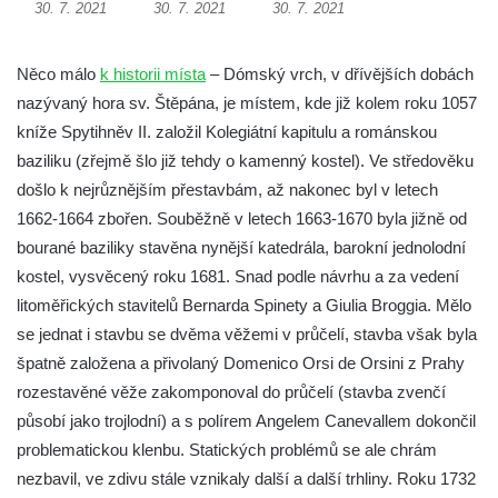
Márnice na hřbitově v Kozlech
30. 7. 2021
30. 7. 2021
30. 7. 2021
Vesnický kostel v Reinhardtsdorfu
Něco málo
k historii místa
– Dómský vrch, v dřívějších dobách
Kaple v Oparnu
nazývaný hora sv. Štěpána, je místem, kde již kolem roku 1057
Protestantský (evangelicko-luterský) kostel
kníže Spytihněv II. založil Kolegiátní kapitulu a románskou
Crostau
baziliku (zřejmě šlo již tehdy o kamenný kostel). Ve středověku
Kaple Nanebevstoupení Panny Marie ve
došlo k nejrůznějším přestavbám, až nakonec byl v letech
Svitavě
1662-1664 zbořen. Souběžně v letech 1663-1670 byla jižně od
Výklenková kaple Piety ve Svojkově
bourané baziliky stavěna nynější katedrála, barokní jednolodní
Kostel Nejsvětější Trojice ve Velenicích
kostel, vysvěcený roku 1681. Snad podle návrhu a za vedení
litoměřických stavitelů Bernarda Spinety a Giulia Broggia. Mělo
Kostel svatého Vavřince v Okounově
se jednat i stavbu se dvěma věžemi v průčelí, stavba však byla
Kostel svatých Petra a Pavla v Semilech
špatně založena a přivolaný Domenico Orsi de Orsini z Prahy
Kostel Nanebevzetí Panny Marie (St. Mariä
rozestavěné věže zakomponoval do průčelí (stavba zvenčí
Himmelfahrt) v Schirgiswalde
působí jako trojlodní) a s polírem Angelem Canevallem dokončil
Kostel svaté Máří Magdaleny u hradu
problematickou klenbu. Statických problémů se ale chrám
Krasíkov
nezbavil, ve zdivu stále vznikaly další a další trhliny. Roku 1732