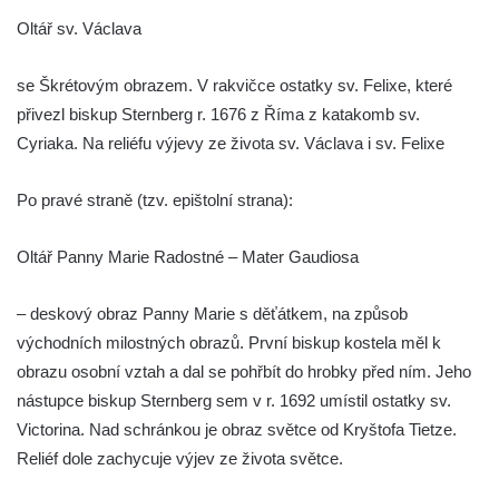
Kostel Panny Marie Pomocné s Ivanitskou
Oltář sv. Václava
poustevnou v Teplicích nad Metují
Hřbitovní kaple/márnice na hřbitově v
se Škrétovým obrazem. V rakvičce ostatky sv. Felixe, které
Teplicích nad Metují
přivezl biskup Sternberg r. 1676 z Říma z katakomb sv.
Kostel svatého Vavřince v Teplicích nad
Cyriaka. Na reliéfu výjevy ze života sv. Václava i sv. Felixe
Metují
Po pravé straně (tzv. epištolní strana):
Hrobová kaple Johanna Nitsche na
hřbitově na Vlčí Hoře
Oltář Panny Marie Radostné – Mater Gaudiosa
Kaple Panny Marie Karmelské na Vlčí Hoře
Kostel svatého Bartoloměje v Teplicích
– deskový obraz Panny Marie s děťátkem, na způsob
Kostel svatého Jana Křtitele na Zámeckém
východních milostných obrazů. První biskup kostela měl k
náměstí v Teplicích
obrazu osobní vztah a dal se pohřbít do hrobky před ním. Jeho
nástupce biskup Sternberg sem v r. 1692 umístil ostatky sv.
Chrám Povýšení svatého Kříže na
Victorina. Nad schránkou je obraz světce od Kryštofa Tietze.
Zámeckém náměstí v Teplicích
Reliéf dole zachycuje výjev ze života světce.
Výklenková kaple u vodojemu v severní
části Kozel