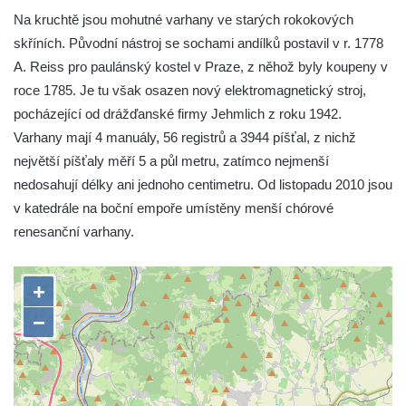
Na kruchtě jsou mohutné varhany ve starých rokokových
Všestudech
skříních. Původní nástroj se sochami andílků postavil v r. 1778
Kostel svatého Václava ve Strupčicích
A. Reiss pro paulánský kostel v Praze, z něhož byly koupeny v
Kaple v Michalovicích
roce 1785. Je tu však osazen nový elektromagnetický stroj,
Kostel svatého Mikuláše ve Velkých
pocházející od drážďanské firmy Jehmlich z roku 1942.
Žernosekách
Varhany mají 4 manuály, 56 registrů a 3944 píšťal, z nichž
Kaple svatého Urbana ve Velkých
největší píšťaly měří 5 a půl metru, zatímco nejmenší
Žernosekách
nedosahují délky ani jednoho centimetru. Od listopadu 2010 jsou
v katedrále na boční empoře umístěny menší chórové
Kaple svatého Huberta u hradiště Hrádek u
renesanční varhany.
Libochovan
Kostel Narození Panny Marie v
Libochovanech
Márnice u kostel svatého Jana
Nepomuckého ve Starých Křečanech
Kostel svatého Jana Nepomuckého ve
Starých Křečanech