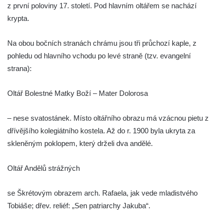
z první poloviny 17. století. Pod hlavním oltářem se nachází
Kostel Božího Těla v Kraslicích
krypta.
Kostel svaté Maří Magdalény v Karlových
Varech
Na obou bočních stranách chrámu jsou tři průchozí kaple, z
Kaple Panny Marie pod hradem Přimda
pohledu od hlavního vchodu po levé straně (tzv. evangelní
strana):
Kaple Panny Marie v Kunčicích nad Labem
Hrobová kaple na hřbitově v Rychnově u
Oltář Bolestné Matky Boží – Mater Dolorosa
Jablonce nad Nisou
Márnice/hřbitovní kaple na hřbitově v
– nese svatostánek. Místo oltářního obrazu má vzácnou pietu z
Rychnově u Jablonce nad Nisou
dřívějšího kolegiátního kostela. Až do r. 1900 byla ukryta za
Výklenková kaple u rozcestí u domu čp. 42
skleněným poklopem, který drželi dva andělé.
v Krásné u Pěnčína
Márnice na hřbitově v Krásné u Pěnčína
Oltář Andělů strážných
Výklenková kaple naproti domu čp. 34 v
se Škrétovým obrazem arch. Rafaela, jak vede mladistvého
Krásné u Pěnčína
Tobiáše; dřev. reliéf: „Sen patriarchy Jakuba“.
Kostel svatého Josefa v Krásné u Pěnčína