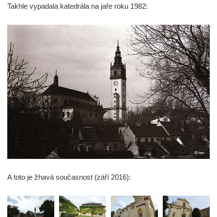
Křížová cesta Římov – XXII. kaple – Šimon
Takhle vypadala katedrála na jaře roku 1982:
Cyrénský pomáhá Ježíši nést kříž
Křížová cesta Římov – XXI. kaple –
Popravní brána
Křížová cesta Římov – XX. kaple – Svatá
Veronika potkává Ježíše a utírá mu do své
roušky pot z tváře
Křížová cesta Římov – XIX. kaple – Kristus
kříž nesoucí potkává Pannu Marii
Křížová cesta Římov – XVIII. kaple – Na
Ježíše vložen kříž
Křížová cesta Římov – XVII. kaple – Velký
Pilát
A toto je žhavá současnost (září 2016):
Křížová cesta Římov – XVI. kaple – U
Herodesa
Křížová cesta Římov – XV. kaple – Malý