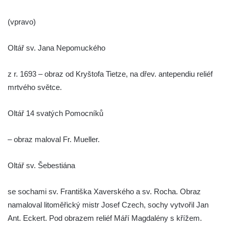
Kamenice
Kostel svatého Vendelína v Perštejně
(vpravo)
Kostel Nejsvětější Trojice v Klášterci nad
Ohří
Oltář sv. Jana Nepomuckého
Evangelická modlitebna u autobusového
z r. 1693 – obraz od Kryštofa Tietze, na dřev. antependiu reliéf
nádraží v Dubé
mrtvého světce.
Hřbitovní kaple ve Velkém Šenově
Kaple svaté Apolónie v Cítolibech
Oltář 14 svatých Pomocníků
Kostel svatého Jakuba Většího v Cítolibech
Márnice na hřbitově v Chlumčanech
– obraz maloval Fr. Mueller.
Kostel svatého Klementa ve Chlumčanech
Oltář sv. Šebestiána
Kaple svatého Václava ve Vlčí
Kaple svatého Floriána ve Veltěži
se sochami sv. Františka Xaverského a sv. Rocha. Obraz
Kaple západně od Veltěž u silnice do
namaloval litoměřický mistr Josef Czech, sochy vytvořil Jan
Černčic
Ant. Eckert. Pod obrazem reliéf Máří Magdalény s křížem.