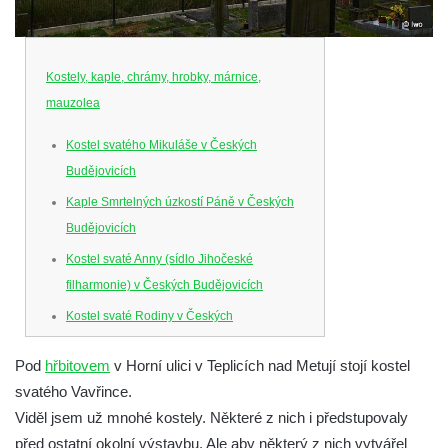
Kostely, kaple, chrámy, hrobky, márnice,
mauzolea
Kostel svatého Mikuláše v Českých
Budějovicích
Kaple Smrtelných úzkostí Páně v Českých
Budějovicích
Kostel svaté Anny (sídlo Jihočeské
filharmonie) v Českých Budějovicích
Kostel svaté Rodiny v Českých
Budějovicích
Pod
hřbitovem
v Horní ulici v Teplicích nad Metují stojí kostel
Kostel Obětování Panny Marie u kláštera
svatého Vavřince.
dominikánů v Českých Budějovicích
Viděl jsem už mnohé kostely. Některé z nich i předstupovaly
Kostel Všech svatých v Kamenném Újezdě
před ostatní okolní výstavbu. Ale aby některý z nich vytvářel