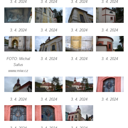
3. 4. 2024
3. 4. 2024
3. 4. 2024
3. 4. 2024
Márnice na hřbitově v Kozlech
Vesnický kostel v Reinhardtsdorfu
Kaple v Oparnu
Protestantský (evangelicko-luterský) kostel
3. 4. 2024
3. 4. 2024
3. 4. 2024
3. 4. 2024
Crostau
Kaple Nanebevstoupení Panny Marie ve
Svitavě
FOTO: Michal
3. 4. 2024
3. 4. 2024
3. 4. 2024
Výklenková kaple Piety ve Svojkově
Safus
Kostel Nejsvětější Trojice ve Velenicích
www.miw.cz
Kostel svatého Vavřince v Okounově
Kostel svatých Petra a Pavla v Semilech
Kostel Nanebevzetí Panny Marie (St. Mariä
3. 4. 2024
3. 4. 2024
3. 4. 2024
3. 4. 2024
Himmelfahrt) v Schirgiswalde
Kostel svaté Máří Magdaleny u hradu
Krasíkov