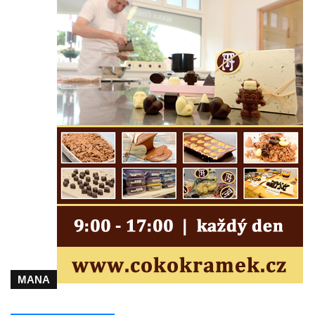
Kostel Panny Marie Pomocné s Ivanitskou
poustevnou v Teplicích nad Metují
Hřbitovní kaple/márnice na hřbitově v
Teplicích nad Metují
Kostel svatého Vavřince v Teplicích nad
Metují
Hrobová kaple Johanna Nitsche na
hřbitově na Vlčí Hoře
Kaple Panny Marie Karmelské na Vlčí Hoře
Kostel svatého Bartoloměje v Teplicích
Kostel svatého Jana Křtitele na Zámeckém
náměstí v Teplicích
Chrám Povýšení svatého Kříže na
Zámeckém náměstí v Teplicích
MANA
Výklenková kaple u vodojemu v severní
části Kozel