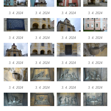
Kostel svatého Havla na hřbitově v
3. 4. 2024
3. 4. 2024
3. 4. 2024
3. 4. 2024
Hrobčicích
Kaple svatého Vavřince v Mirošovicích
Márnice na hřbitově v Račicích
Márnice na hřbitově v Dobříni
3. 4. 2024
3. 4. 2024
3. 4. 2024
3. 4. 2024
Kaple v Bezděkově
Kaple Nejsvětější Trojice v centru Liběšic
Výklenková kaple na rozcestí na jižním
3. 4. 2024
3. 4. 2024
3. 4. 2024
3. 4. 2024
okraji Liběšic
Kostel svaté Kateřiny v Chouči
Kaple svatého Blažeje východně od Lužice
3. 4. 2024
3. 4. 2024
3. 4. 2024
3. 4. 2024
Kostel svatého Augustina v Lužici
Márnice na hřbitově v Lužici
Kostel svatého Martina v Kozlech