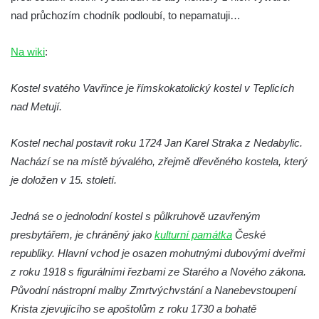
Kaple na křižovatce ulic Budějovická a
nad průchozím chodník podloubí, to nepamatuji…
Dělnická v Kamenném Újezdě
Bývalý kostel svatých Filipa a Jakuba na
Na wiki
:
náměstí J. V. Kamarýta ve Velešíně
Kostel svatého Vavřince je římskokatolický kostel v Teplicích
Kaple na hřbitově ve Velešíně
nad Metují.
Márnice na hřbitově ve Velešíně
Kostel svatého Václava ve Velešíně
Kostel nechal postavit roku 1724 Jan Karel Straka z Nedabylic.
Poutní areál Římov
Nachází se na místě bývalého, zřejmě dřevěného kostela, který
je doložen v 15. století.
Kostel svatého Ducha v poutním areálu
Římov
Jedná se o jednolodní kostel s půlkruhově uzavřeným
Křížová cesta Římov – XXV. kaple – Boží
presbytářem, je chráněný jako
kulturní památka
České
hrob
republiky. Hlavní vchod je osazen mohutnými dubovými dveřmi
Křížová cesta Římov – XXIV. kaple – Pieta
z roku 1918 s figurálními řezbami ze Starého a Nového zákona.
Křížová cesta Římov – XXIII. kaple –
Původní nástropní malby Zmrtvýchvstání a Nanebevstoupení
Kalvárie
Krista zjevujícího se apoštolům z roku 1730 a bohatě