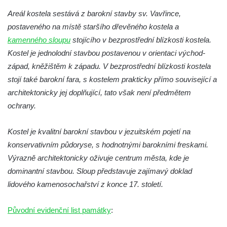
Pilát
Areál kostela sestává z barokní stavby sv. Vavřince,
Křížová cesta Římov – XIV. kaple – U
postaveného na místě staršího dřevěného kostela a
Kaifáše (U Děvečky)
kamenného sloupu
stojícího v bezprostřední blízkosti kostela.
Křížová cesta Římov – XIII. kaple – U
Kostel je jednolodní stavbou postavenou v orientaci východ-
Annáše (U Kaifáše)
západ, kněžištěm k západu. V bezprostřední blízkosti kostela
Křížová cesta Římov – XII. kaple – Vodní
stojí také barokní fara, s kostelem prakticky přímo související a
brána
architektonicky jej doplňující, tato však není předmětem
ochrany.
Křížová cesta Římov – XI. kaple – Ježíš
haněn a tupen
Kostel je kvalitní barokní stavbou v jezuitském pojetí na
Křížová cesta Římov – X. kaple – U
konservativním půdoryse, s hodnotnými barokními freskami.
Cedronu
Výrazně architektonicky oživuje centrum města, kde je
Křížová cesta Římov – IX. kaple – U
dominantní stavbou. Sloup představuje zajímavý doklad
chromého žida
lidového kamenosochařství z konce 17. století.
Křížová cesta Římov – VIII. kaple – Kristus
svázán a ze zahrady vyhnán
Původní evidenční list památky
:
Křížová cesta Římov – VII. kaple – Políbení