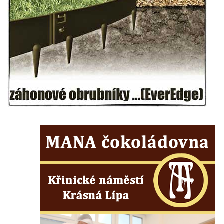
Kostel Božího Těla v Kraslicích
Kostel svaté Maří Magdalény v Karlových
Varech
Kaple Panny Marie pod hradem Přimda
Kaple Panny Marie v Kunčicích nad Labem
Hrobová kaple na hřbitově v Rychnově u
Jablonce nad Nisou
Márnice/hřbitovní kaple na hřbitově v
Rychnově u Jablonce nad Nisou
Výklenková kaple u rozcestí u domu čp. 42
v Krásné u Pěnčína
Márnice na hřbitově v Krásné u Pěnčína
Výklenková kaple naproti domu čp. 34 v
Krásné u Pěnčína
Kostel svatého Josefa v Krásné u Pěnčína