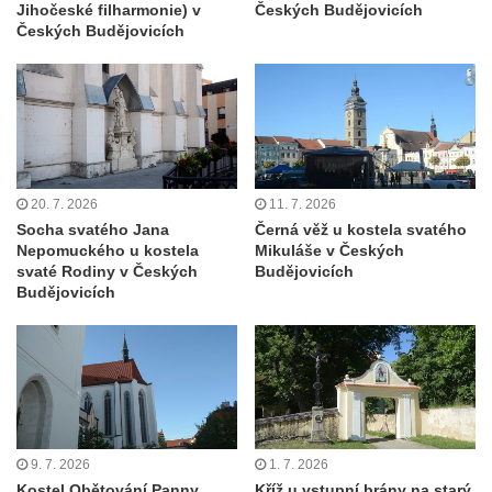
Tanvaldu
Jihočeské filharmonie) v
Českých Budějovicích
Českých Budějovicích
Kostel svatého Františka z Assisi v Tanvaldu
Riedlova hrobka v Desné
Kaple svaté Alžběty Durynské v Dolních
Křečanech
Márnice nového hřbitova ve Starých
Křečanech
20. 7. 2026
11. 7. 2026
Socha svatého Jana
Černá věž u kostela svatého
Bývalá márnice u hřbitova v Dubé
Nepomuckého u kostela
Mikuláše v Českých
Kostel Nalezení svatého Kříže v Dubé
svaté Rodiny v Českých
Budějovicích
Budějovicích
Kostel Nanebevzetí Panny Marie v
Úněticích
Kostel svatého Klementa v Levém Hradci
Kostel Wang (Karpacz – Bierutowice,
Polsko)
Skalní kaple Nejsvětější Trojice u Česká
9. 7. 2026
1. 7. 2026
Kostel Obětování Panny
Kříž u vstupní brány na starý
Kamenice