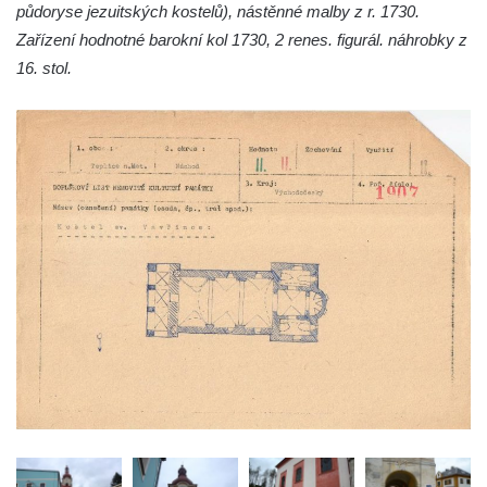
Kaple mezi Dolním Třebonínem a Horním
půdoryse jezuitských kostelů), nástěnné malby z r. 1730.
Třebonínem
Zařízení hodnotné barokní kol 1730, 2 renes. figurál. náhrobky z
16. stol.
Kaple v severní části Dolního Třebonína
Márnice na hřbitově v Rybniště
Kaple u kostela svatého Jiljí v Lužci nad
Vltavou
Kostel svatého Jiljí v Lužci nad Vltavou
Kaple Božího těla na hřbitově v Hostíně u
Vojkovic
Kostel Nanebevzetí Panny Marie v Hostíně
u Vojkovic
Kaple svatého Bartoloměje v Bukolu
Hřbitovní kaple na hřbitově v Lužci nad
Vltavou
Márnice na hřbitově v Lužci nad Vltavou
Márnice na hřbitově v Hrobčicích