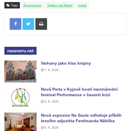
Kaple Andělů strážných (Fürleova kaple) v
Tagy
Broumovsko
Teplice nad Metují
kostel
Mikulášovicích
Tisknout
Balzerova kaple v Mikulášovicích
Kostel svatého Václava ve Šluknově
Kostel svatého Mikuláše v Třebušíně
Klášterní kostel svatého Františka z Assisi v
naseveru.net
Zákupech
Kaple svatého Josefa u Zákup
Varhany jako hlas krajiny
7. 8. 2026
Kostel svatých Fabiána a Šebestiána v
Zákupech
Kostel svatého Havla v Kuřívodech
Nová Perla v Kyjově hostí mezinárodní
festival Performance v časech krizí
Kaple Krista v žaláři u kostela Nalezení
6. 8. 2026
svatého Kříže ve Frýdlantu
Kostel Nalezení svatého Kříže ve Frýdlantu
Nová expozice Na Saule odhaluje příběh
lesního adjunkta Ferdinanda Náhlíka
Kostel Krista Spasitele ve Frýdlantu
6. 8. 2026