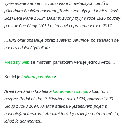
Křížová cesta Římov – XXII. kaple – Šimon
vyřezávané zařízení. Zvon o váze 5 metrických centů s
Cyrénský pomáhá Ježíši nést kříž
původním českým nápisem „Tento zvon slyt jest k cti a slávě
Boží Léta Páně 1513“. Další tři zvony byly v roce 1916 použity
Křížová cesta Římov – XXI. kaple –
pro válečné účely. Věž kostela byla opravena v roce 2012.
Popravní brána
Křížová cesta Římov – XX. kaple – Svatá
Hlavní oltář obsahuje obraz svatého Vavřince, po stranách se
Veronika potkává Ježíše a utírá mu do své
nachází další čtyři oltáře.
roušky pot z tváře
Křížová cesta Římov – XIX. kaple – Kristus
Městský web
se místním památkám věnuje jednou větou…
kříž nesoucí potkává Pannu Marii
Křížová cesta Římov – XVIII. kaple – Na
Kostel je
kulturní památkou
:
Ježíše vložen kříž
Křížová cesta Římov – XVII. kaple – Velký
Areál barokního kostela a
kamenného sloupu
stojícího v
Pilát
bezprostřední blízkosti. Stavba z roku 1724, opraven 1820.
Sloup z roku 1694. Kvalitní stavba v jezuitském pojetí s
Křížová cesta Římov – XVI. kaple – U
hodnotnými freskami. Architektonicky oživuje centrum města,
Herodesa
jehož je dominantou.
Křížová cesta Římov – XV. kaple – Malý