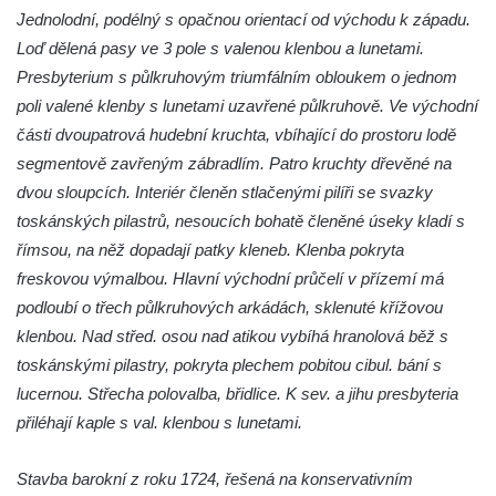
Jednolodní, podélný s opačnou orientací od východu k západu.
Jidášovo
Loď dělená pasy ve 3 pole s valenou klenbou a lunetami.
Křížová cesta Římov – VI. kaple – Olivetská
Presbyterium s půlkruhovým triumfálním obloukem o jednom
hora (Getsemanská zahrada)
poli valené klenby s lunetami uzavřené půlkruhově. Ve východní
Křížová cesta Římov – V. kaple – Smutná
části dvoupatrová hudební kruchta, vbíhající do prostoru lodě
duše
segmentově zavřeným zábradlím. Patro kruchty dřevěné na
Křížová cesta Římov – IV. kaple – Pustá ves
dvou sloupcích. Interiér členěn stlačenými pilíři se svazky
Křížová cesta Římov – III. kaple – Stádní
toskánských pilastrů, nesoucích bohatě členěné úseky kladí s
brána
římsou, na něž dopadají patky kleneb. Klenba pokryta
Křížová cesta Římov – II. kaple – Poslední
freskovou výmalbou. Hlavní východní průčelí v přízemí má
večeře Páně
podloubí o třech půlkruhových arkádách, sklenuté křížovou
klenbou. Nad střed. osou nad atikou vybíhá hranolová běž s
Křížová cesta Římov – I. kaple – Loučení
toskánskými pilastry, pokryta plechem pobitou cibul. bání s
Ježíše s Pannou Marií
lucernou. Střecha polovalba, břidlice. K sev. a jihu presbyteria
Márnice na hřbitově v Římově
přiléhají kaple s val. klenbou s lunetami.
Kaple v Horním Třeboníně
Kaple Panny Marie v Horním Třeboníně
Stavba barokní z roku 1724, řešená na konservativním