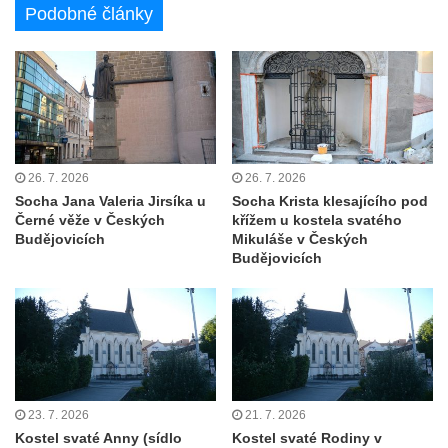
Podobné články
Kaple u kostela svatého Jakuba Většího
(Staršího) u Lahovic
Kostel svatého Jakuba Většího (Staršího) u
Lahovic
Kostel svatých Petra a Pavla v Želkovicích
Kaple Panny Marie Bolestné v Benešově
26. 7. 2026
26. 7. 2026
nad Ploučnicí
Socha Jana Valeria Jirsíka u
Socha Krista klesajícího pod
Černé věže v Českých
křížem u kostela svatého
Kostel Narození Panny Marie v Benešově
Budějovicích
Mikuláše v Českých
nad Ploučnicí
Budějovicích
Hrobová kaple Mattauschů na hřbitově v
Benešově nad Ploučnicí
Kostel svaté Anny v Tisé
Hrobka rodiny Rohn na hřbitově v
Šumburku nad Desnou – Tanvaldu
23. 7. 2026
21. 7. 2026
Hřbitovní kaple v Šumburku nad Desnou –
Kostel svaté Anny (sídlo
Kostel svaté Rodiny v