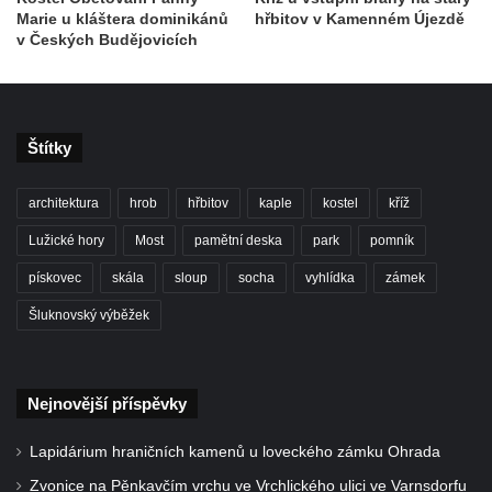
Marie u kláštera dominikánů
hřbitov v Kamenném Újezdě
Kostel svatého Vendelína v Perštejně
v Českých Budějovicích
Kostel Nejsvětější Trojice v Klášterci nad
Ohří
Evangelická modlitebna u autobusového
Štítky
nádraží v Dubé
Hřbitovní kaple ve Velkém Šenově
architektura
hrob
hřbitov
kaple
kostel
kříž
Kaple svaté Apolónie v Cítolibech
Lužické hory
Most
pamětní deska
park
pomník
Kostel svatého Jakuba Většího v Cítolibech
pískovec
skála
sloup
socha
vyhlídka
zámek
Márnice na hřbitově v Chlumčanech
Šluknovský výběžek
Kostel svatého Klementa ve Chlumčanech
Kaple svatého Václava ve Vlčí
Kaple svatého Floriána ve Veltěži
Nejnovější příspěvky
Kaple západně od Veltěž u silnice do
Lapidárium hraničních kamenů u loveckého zámku Ohrada
Černčic
Zvonice na Pěnkavčím vrchu ve Vrchlického ulici ve Varnsdorfu