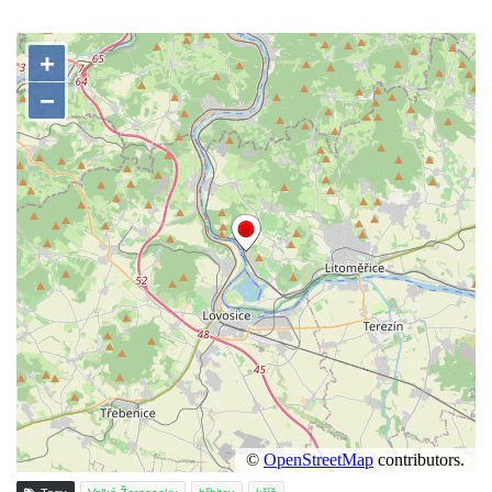
Boží muka u domu čp. 392 na rohu ulic Na
Hradčanech a Palackého v Roudnici nad
Labem
Kříž v centru Liběšic
Kříž na návsi v Chouči
Boží muka na rozcestí východně od Chouče
Kříž na návsi v Lužici
Kříž na návsi v Dobrčicích
Kříž u domu čp. 3 v Chrámcích
Kříž u polní cesty severozápadně od Kozel
Údajný kříž na návsi v Kozlech
Centrální kříž hřbitova v Kozlech
Kříž východně od Oparna u cesty na Lovoš
Pamětní kříž na Lovoši