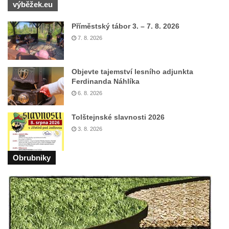
výběžek.eu
Mikulášovicích
Příměstský tábor 3. – 7. 8. 2026
Wäberův kříž v zahradě domu čp. 184 v
7. 8. 2026
Mikulášovicích
Kříž na louce v horních Mikulášovicích
Objevte tajemství lesního adjunkta
Posteltův kříž naproti domu ev.č. 29 v
Ferdinanda Náhlíka
Mikulášovicích
6. 8. 2026
Kříž Neubaukreuz u domu čp. 698 v
Mikulášovicích
Tolštejnské slavnosti 2026
3. 8. 2026
Kříž manželů Endlerových u továrního
objektu v Mikulášovicích
Obrubniky
Kříž u silnice východně od Mikulášovic
Meyerův kříž východně od Mikulášovic
Kříž u rozcestí k větrnému mlýnu Světlík v
Horním Podluží
Kříž u domu čp. 1016 v Mikulášovicích