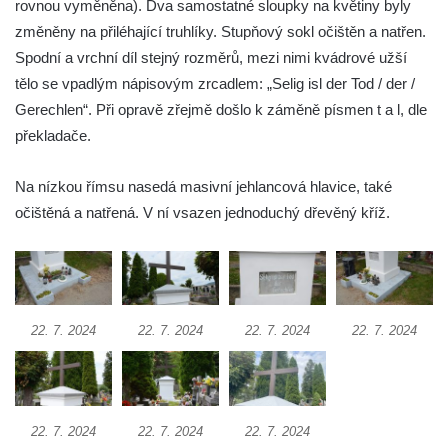
rovnou vyměněna). Dva samostatné sloupky na květiny byly
Kříž u Obrázku severovýchodně od
změněny na přiléhající truhlíky. Stupňový sokl očištěn a natřen.
Práchně
Spodní a vrchní díl stejný rozměrů, mezi nimi kvádrové užší
Kříž na rozcestí u domu čp. 283 v Dolním
tělo se vpadlým nápisovým zrcadlem: „Selig isl der Tod / der /
Podluží
Gerechlen“. Při opravě zřejmě došlo k záměně písmen t a l, dle
překladače.
Görnerův kříž u silnice č. 264 v Dolním
Podluží
Na nízkou římsu nasedá masivní jehlancová hlavice, také
Kříž u domu čp. 155 v Chřibské
očištěná a natřená. V ní vsazen jednoduchý dřevěný kříž.
Údajný kříž u domu čp. 283 ve Chřibské
Kříž jižně od Bukolu
Kříž na návsi v Bukolu
Centrální kříž hřbitova v Hrobčicích
22. 7. 2024
22. 7. 2024
22. 7. 2024
22. 7. 2024
Kříž u silnice z Chouče do Mirošovic
Centrální kříž hřbitova v Chouči
Kříž na rozcestí v Záluží
22. 7. 2024
22. 7. 2024
22. 7. 2024
Kříž v ulici V Zátiší v Dobříni