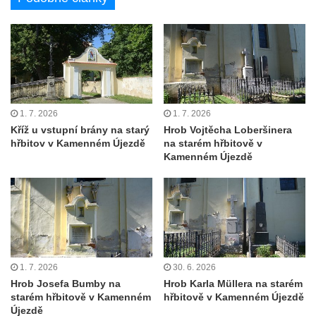
Kříž před kostelem svatých Petra a Pavla v
Růžové
Centrální kříž na starém hřbitově ve
Vilémově
Centrální kříž na novém hřbitově ve
Vilémově
1. 7. 2026
1. 7. 2026
Kříž u kostela Nanebevzetí Panny Marie na
Kříž u vstupní brány na starý
Hrob Vojtěcha Loberšinera
hřbitov v Kamenném Újezdě
na starém hřbitově v
křížové cestě ve Vilémově
Kamenném Újezdě
Kříž u cesty mezi Růžovou a Kamenickou
Strání
Kříž u severní zdi kostela Nalezení svatého
Kříže ve Frýdlantu
Kříž na Křížové cestě na Křížovém vrchu ve
Frýdlantu
1. 7. 2026
30. 6. 2026
Hrob Josefa Bumby na
Hrob Karla Müllera na starém
Centrální kříž hřbitova ve Sloupu v Čechách
starém hřbitově v Kamenném
hřbitově v Kamenném Újezdě
Kříž u koryta náhonu na Chřibské Kamenici
Újezdě