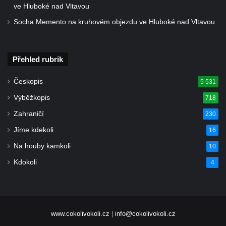
ve Hluboké nad Vltavou
Kříž u kostela Nanebevzetí Panny Marie v
Socha Memento na kruhovém objezdu ve Hluboké nad Vltavou
Polici nad Metují
Pánův kříž v Broumovských stěnách
Machovský kříž v Broumovských stěnách
Přehled rubrik
Kříž u domu čp. 113 na Vlčí Hoře
Českopis
5 531
Kříž pod domem čp. 177 na Vlčí Hoře
Výběžkopis
718
Centrální kříž hřbitova Vlčí Hora
Zahraničí
230
Kříž u domu čp. 128 na Vlčí Hoře
Jíme kdekoli
16
Kříž u domu čp. 79 v ulici Salmovská ve
Na houby kamkoli
Velkém Šenově
10
Kříž naproti domu čp. 23 v ulici Salmovská
Kdokoli
4
ve Velkém Šenově
Kříž u kostela svatého Jana Křtitele v
Teplicích
www.cokolivokoli.cz
|
info@cokolivokoli.cz
Údajný kříž u silnice č. 15 západně od