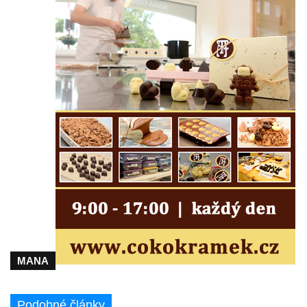
Maazův kříž na Kostelní stezce v
Mikulášovicích
Boží muka na Kostelní stezce v
Mikulášovicích
Franzeho kříž u domu čp. 356 v
Mikulášovicích
Hammerberský kříž na křižovatce mezi
domy čp. 739 a 758 v Mikulášovicích
Kříž Johannese Herlta poblíž domu čp. 428
v Mikulášovicích
Drascheho kříž na zahradě domu čp. 915 v
Mikulášovicích
Hillův kříž u domu čp. 436 v Mikulášovicích
MANA
Hampelův kříž západně od dolního nádraží
v Mikulášovicích
Podobné články