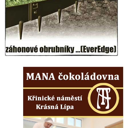
Herltův kříž u Mikova v Mikulášovicích
Kříž u Borských u domu čp. 859 v
Mikulášovicích
Kříž Ließnerových naproti Mikovu v
Mikulášovicích
Kříž u Mikulášovického potoka poblíž
Mikovu v Mikulášovicích
Lissnerův kříž u domu čp. 39 v
Mikulášovicích
Hampelův kříž u bývalých kasáren v
Mikulášovicích
Marchnerův (Zelený) kříž naproti domu čp.
35 v Mikulášovicích
Schneiderův kříž před domem čp. 55 v
Mikulášovicích
Kříž na Kostelní stezce v Mikulášovicích