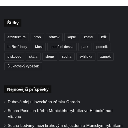
svatého Václava v Rychnově u Jablonce
nad Nisou
Misijní kříž na kostele svatého Václava v
Štítky
Rychnově u Jablonce nad Nisou
Kříž u domu čp. 23 v Pulečném
architektura
hrob
hřbitov
kaple
kostel
kříž
Kříž u rozcestí u domu čp. 53 v Maršovicích
Lužické hory
Most
pamětní deska
park
pomník
Centrální kříž hřbitova v Krásné u Pěnčína
pískovec
skála
sloup
socha
vyhlídka
zámek
Boží muka v zámeckém parku Dolního
Šluknovský výběžek
zámku v Teplicích nad Metují
Kříž na náměstí Aloise Jiráska v Teplicích
nad Metují
Nejnovější příspěvky
Kříž před kostelem Panny Marie Pomocné v
Teplicích nad Metují
Dubová alej u loveckého zámku Ohrada
Kříž na hřbitově v Teplicích nad Metují
Socha Posel na břehu Munického rybníka ve Hluboké nad
Vltavou
Boží muka nad pramenem U svatého
Antoníčka v Teplicích nad Metují
Socha Ledviny mezi kruhovým objezdem a Munickým rybníkem