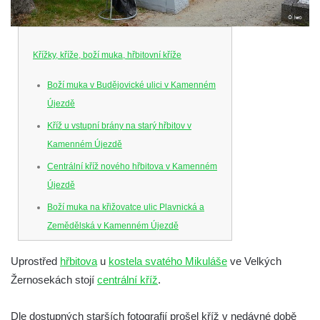
Křížky, kříže, boží muka, hřbitovní kříže
Boží muka v Budějovické ulici v Kamenném
Újezdě
Kříž u vstupní brány na starý hřbitov v
Kamenném Újezdě
Centrální kříž nového hřbitova v Kamenném
Újezdě
Boží muka na křižovatce ulic Plavnická a
Zemědělská v Kamenném Újezdě
Kříž na křižovatce ulic 5. května a Nádražní
Uprostřed
hřbitova
u
kostela svatého Mikuláše
ve Velkých
v Kamenném Újezdě
Žernosekách stojí
centrální kříž
.
Kříž na křižovatce ulic 5. května a Dělnická
v Kamenném Újezdě
Dle dostupných starších fotografií prošel kříž v nedávné době