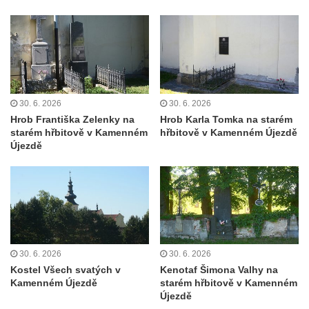
Kříž na Strážném vrchu v Rumburku
Kříž poblíž Ovčího mostu u Tisové
Kříž u kaple svatých Cyrila a Metoděje v
Kunraticích u Šluknova
Kříž na zahradě u domu ev. č. 11 v
30. 6. 2026
30. 6. 2026
Kunraticích u Šluknova
Hrob Františka Zelenky na
Hrob Karla Tomka na starém
starém hřbitově v Kamenném
hřbitově v Kamenném Újezdě
Kříž naproti domu čp. 34 v Kunraticích u
Újezdě
Šluknova
Kříž u polní cesty mezi Šluknovem a
Knížecím
Školní kříž u polní cesty nad Lipovou ulicí v
Rychnově u Jablonce nad Nisou
Boží muka Anděl strážce v Kostelní ulici v
30. 6. 2026
30. 6. 2026
Kostel Všech svatých v
Kenotaf Šimona Valhy na
Rychnově u Jablonce nad Nisou
Kamenném Újezdě
starém hřbitově v Kamenném
Centrální kříž bývalého hřbitova u kostela
Újezdě