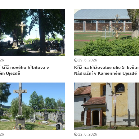
026
29. 6. 2026
í kříž nového hřbitova v
Kříž na křižovatce ulic 5. květn
m Újezdě
Nádražní v Kamenném Újezdě
026
22. 6. 2026