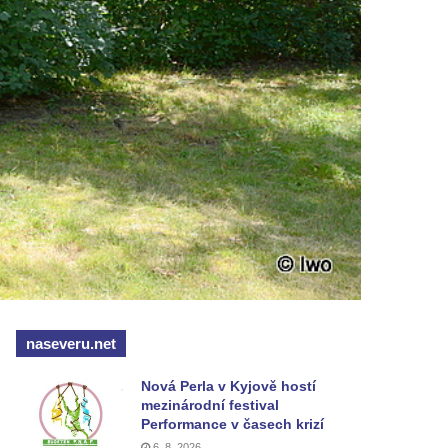
naseveru.net
Nová Perla v Kyjově hostí
mezinárodní festival
Performance v časech krizí
6. 8. 2026