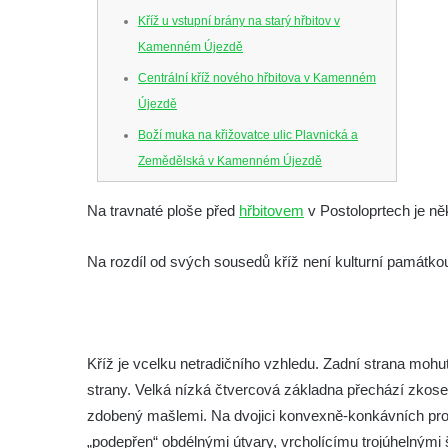
Kříž u vstupní brány na starý hřbitov v
Kamenném Újezdě
Centrální kříž nového hřbitova v Kamenném
Újezdě
Boží muka na křižovatce ulic Plavnická a
Zemědělská v Kamenném Újezdě
Kříž na křižovatce ulic 5. května a Nádražní
Na travnaté ploše před
hřbitovem
v Postoloprtech je n
v Kamenném Újezdě
Kříž na křižovatce ulic 5. května a Dělnická
Na rozdíl od svých sousedů kříž není kulturní památkou
v Kamenném Újezdě
Kříž v Dělnické ulici v Kamenném Újezdě
Boží muka na křižovatce ulic Latrán a K
Kříž je vcelku netradičního vzhledu. Zadní strana mohu
Malší ve Velešíně
strany. Velká nízká čtvercová základna přechází zkosení
Centrální kříž hřbitova ve Velešíně
zdobený mašlemi. Na dvojici konvexně-konkávních profil
Kříž u kostela svatého Václava ve Velešíně
„podepřen“ obdélnými útvary, vrcholícímu trojúhelnými š