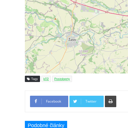
Boží muka na rozcestí východně od Chouče
Kříž na návsi v Lužici
Kříž na návsi v Dobrčicích
Kříž u domu čp. 3 v Chrámcích
Kříž u polní cesty severozápadně od Kozel
Údajný kříž na návsi v Kozlech
Centrální kříž hřbitova v Kozlech
Kříž východně od Oparna u cesty na Lovoš
Pamětní kříž na Lovoši
Tagy
kříž
Postoloprty
Kříž na rozcestí u domu čp. 49 ve Svojkově
Centrální kříž bývalého hřbitova v Horním
Tiskno
Chlumu
Facebook
Twitter
Kříž jižně od Prysku
Boží muka svatého Floriána v Mezné
Podobné články
Neugebauerův kříž východně od Sloupu v