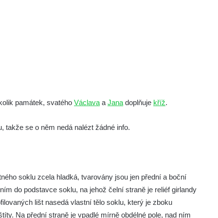
ěkolik památek, svatého
Václava
a
Jana
doplňuje
kříž
.
, takže se o něm nedá nalézt žádné info.
tného soklu zcela hladká, tvarovány jsou jen přední a boční
m do podstavce soklu, na jehož čelní straně je reliéf girlandy
ovaných lišt nasedá vlastní tělo soklu, který je zboku
títy. Na přední straně je vpadlé mírně obdélné pole, nad ním