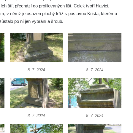
ch štít přechází do profilovaných lišt. Celek tvoří hlavici,
, v němž je osazen plochý kříž s postavou Krista, kterému
zůstalo po ní jen vybrání a šroub.
8. 7. 2024
8. 7. 2024
8. 7. 2024
8. 7. 2024