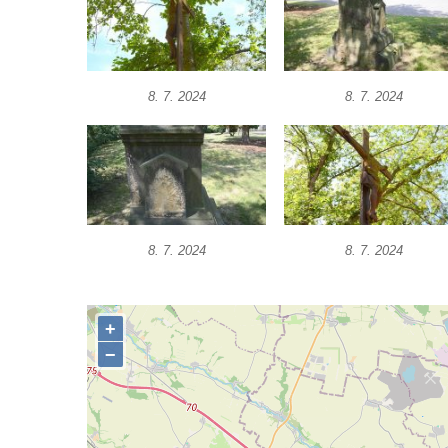
Podluží
Kříž u domu čp. 155 v Chřibské
Údajný kříž u domu čp. 283 ve Chřibské
8. 7. 2024
8. 7. 2024
Kříž jižně od Bukolu
Kříž na návsi v Bukolu
Centrální kříž hřbitova v Hrobčicích
Kříž u silnice z Chouče do Mirošovic
Centrální kříž hřbitova v Chouči
8. 7. 2024
8. 7. 2024
Kříž na rozcestí v Záluží
Kříž v ulici V Zátiší v Dobříni
Boží muka u domu čp. 392 na rohu ulic Na
Hradčanech a Palackého v Roudnici nad
Labem
Kříž v centru Liběšic
Kříž na návsi v Chouči