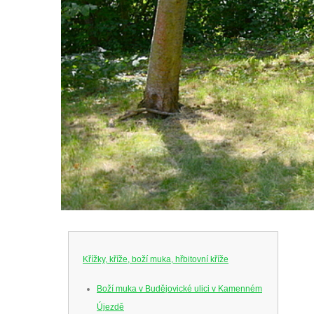
Křížky, kříže, boží muka, hřbitovní kříže
Boží muka v Budějovické ulici v Kamenném
Újezdě