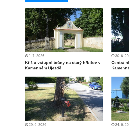
Čechách
Kříž u kostela Zvěstování Panny Marie v
Duchcově
Údajný kříž před kostelem svatých Petra a
Pavla v Jeníkově
Kříž na návsi v Jeníkově
1. 7. 2026
30. 6. 2
Kříž na křižovatce v Teplické ulici v Lahošti
Kříž u vstupní brány na starý hřbitov v
Centráln
Kříž U Pěti lip na pastvině severovýchodně
Kamenném Újezdě
Kamenné
od Mikulášovic
Kříž na rozcestí u domu čp. 123 v
Mikulášovicích
Wäberův kříž v zahradě domu čp. 184 v
Mikulášovicích
Kříž na louce v horních Mikulášovicích
29. 6. 2026
24. 6. 2
Posteltův kříž naproti domu ev.č. 29 v