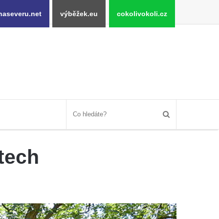
naseveru.net
výběžek.eu
cokolivokoli.cz
rtech