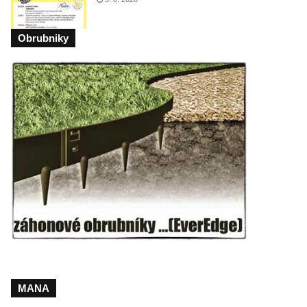
Obrubniky
MANA