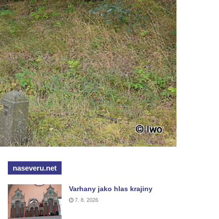
naseveru.net
Varhany jako hlas krajiny
7. 8. 2026