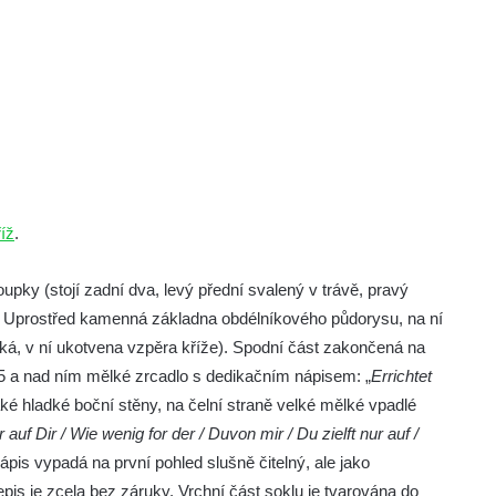
říž
.
pky (stojí zadní dva, levý přední svalený v trávě, pravý
i. Uprostřed kamenná základna obdélníkového půdorysu, na ní
ladká, v ní ukotvena vzpěra kříže). Spodní část zakončená na
845 a nad ním mělké zrcadlo s dedikačním nápisem: „
Errichtet
ké hladké boční stěny, na čelní straně velké mělké vpadlé
auf Dir / Wie wenig for der / Duvon mir / Du zielft nur auf /
ápis vypadá na první pohled slušně čitelný, ale jako
s je zcela bez záruky. Vrchní část soklu je tvarována do