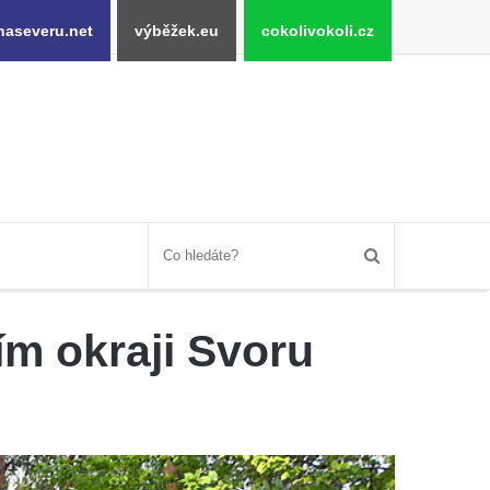
naseveru.net
výběžek.eu
cokolivokoli.cz
ím okraji Svoru