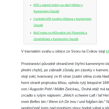
Kříž u vstupní brány na starý hřbitov v
Kamenném Újezdě
Centrální kříž nového hřbitova v Kamenném
Újezdě
Boží muka na křižovatce ulic Plavnická a
Zemědělská v Kamenném Újezdě
Kříž na křižovatce ulic 5. května a Nádražní
V travnatém svahu u silnice ze Svoru na Cvikov stojí
k
v Kamenném Újezdě
Kříž na křižovatce ulic 5. května a Dělnická
Prostranství původně ohraničené čtyřmi kamennými slou
v Kamenném Újezdě
přední chybí), po zábradlí zůstaly jen záseky v kamen
Kříž v Dělnické ulici v Kamenném Újezdě
stojí sokl, tvarovaný ze tří stran (zadní stěna zcela h
Boží muka na křižovatce ulic Latrán a K
horní straně projmutou lištou, vpředu rytý letopočet 1
Malší ve Velešíně
von / Augustin Pohl / Müllet Zwickau
„. Druhá etáž má ta
zrcadlo s rytým nápisem: „
Welch schwere Laft / Iaf Herr 
Centrální kříž hřbitova ve Velešíně
mein Beftes bin / Wenn ich Dir treu / und folgfarn bin.
“ N
Kříž u kostela svatého Václava ve Velešíně
neněmčinář jsem nad mnohými slovy hodně váhal a přepi