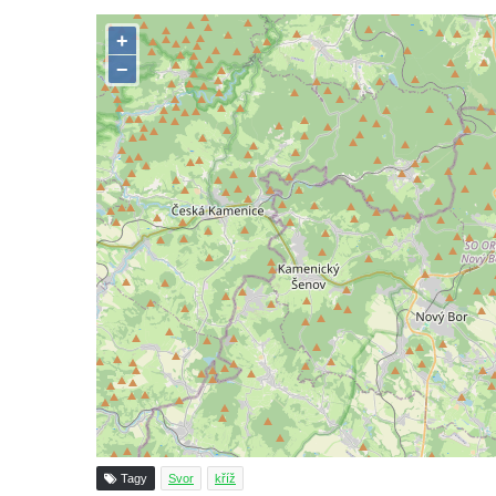
Boží muka na rozcestí východně od Chouče
Kříž na návsi v Lužici
Kříž na návsi v Dobrčicích
Kříž u domu čp. 3 v Chrámcích
Kříž u polní cesty severozápadně od Kozel
Údajný kříž na návsi v Kozlech
Centrální kříž hřbitova v Kozlech
Kříž východně od Oparna u cesty na Lovoš
Pamětní kříž na Lovoši
Kříž na rozcestí u domu čp. 49 ve Svojkově
Centrální kříž bývalého hřbitova v Horním
Chlumu
Kříž jižně od Prysku
Boží muka svatého Floriána v Mezné
Tagy
Svor
kříž
Neugebauerův kříž východně od Sloupu v