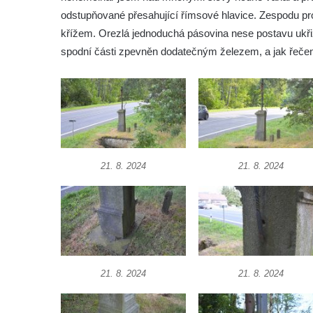
Kříž u brány na hřbitov ve Velešíně
odstupňované přesahující římsové hlavice. Zespodu pr
Kříž na zahradě domu čp. 127 v Římově
křížem. Orezlá jednoduchá pásovina nese postavu ukřiž
Kříž u fary v Římově
spodní části zpevněn dodatečným železem, a jak řeče
Kříž u lípy Jana Gurreho v Římově
Boží muka u hřbitova v Římově
Centrální kříž hřbitova v Římově
Kříž na návsi v Dolním Třeboníně
Kříž poblíž domu čp. 169 v Plavu
21. 8. 2024
21. 8. 2024
Kříž na návsi v Plavu
Boží muka v Plavu
Kříž u Obrázku severovýchodně od
Práchně
Kříž na rozcestí u domu čp. 283 v Dolním
21. 8. 2024
21. 8. 2024
Podluží
Görnerův kříž u silnice č. 264 v Dolním