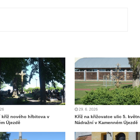
ut
026
29. 6. 2026
í kříž nového hřbitova v
Kříž na křižovatce ulic 5. květn
m Újezdě
Nádražní v Kamenném Újezdě