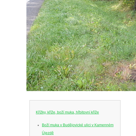
Křížky, kříže, boží muka, hřbitovní kříže
Boží muka v Budějovické ulici v Kamenném
Újezdě