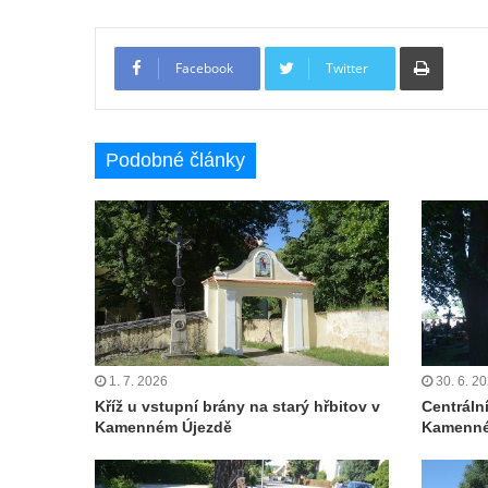
Čechách
Tiskno
Kříž u kostela Zvěstování Panny Marie v
Facebook
Twitter
Duchcově
Údajný kříž před kostelem svatých Petra a
Pavla v Jeníkově
Podobné články
Kříž na návsi v Jeníkově
Kříž na křižovatce v Teplické ulici v Lahošti
Kříž U Pěti lip na pastvině severovýchodně
od Mikulášovic
Kříž na rozcestí u domu čp. 123 v
Mikulášovicích
Wäberův kříž v zahradě domu čp. 184 v
1. 7. 2026
30. 6. 2
Mikulášovicích
Kříž u vstupní brány na starý hřbitov v
Centráln
Kamenném Újezdě
Kamenné
Kříž na louce v horních Mikulášovicích
Posteltův kříž naproti domu ev.č. 29 v