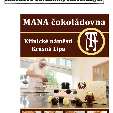
Herltův kříž u Mikova v Mikulášovicích
Kříž u Borských u domu čp. 859 v
Mikulášovicích
Kříž Ließnerových naproti Mikovu v
Mikulášovicích
Kříž u Mikulášovického potoka poblíž
Mikovu v Mikulášovicích
Lissnerův kříž u domu čp. 39 v
Mikulášovicích
Hampelův kříž u bývalých kasáren v
Mikulášovicích
Marchnerův (Zelený) kříž naproti domu čp.
35 v Mikulášovicích
Schneiderův kříž před domem čp. 55 v
Mikulášovicích
Kříž na Kostelní stezce v Mikulášovicích