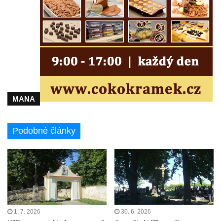
Maazův kříž na Kostelní stezce v
Mikulášovicích
Boží muka na Kostelní stezce v
Mikulášovicích
Franzeho kříž u domu čp. 356 v
Mikulášovicích
Hammerberský kříž na křižovatce mezi
MANA
domy čp. 739 a 758 v Mikulášovicích
Kříž Johannese Herlta poblíž domu čp. 428
Podobné články
v Mikulášovicích
Drascheho kříž na zahradě domu čp. 915 v
Mikulášovicích
Hillův kříž u domu čp. 436 v Mikulášovicích
Hampelův kříž západně od dolního nádraží
v Mikulášovicích
1. 7. 2026
30. 6. 2026