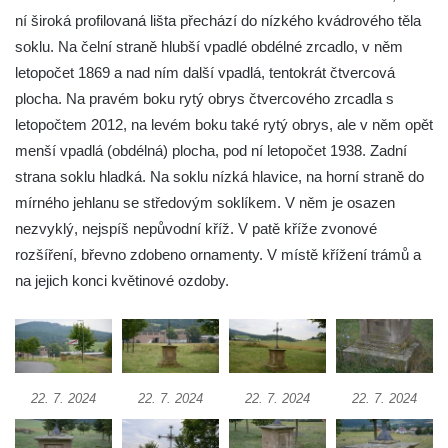
Kříž v Dělnické ulici v Kamenném Újezdě
ní široká profilovaná lišta přechází do nízkého kvádrového těla
Boží muka na křižovatce ulic Latrán a K
soklu. Na čelní straně hlubší vpadlé obdélné zrcadlo, v něm
Malší ve Velešíně
letopočet 1869 a nad ním další vpadlá, tentokrát čtvercová
plocha. Na pravém boku rytý obrys čtvercového zrcadla s
Centrální kříž hřbitova ve Velešíně
letopočtem 2012, na levém boku také rytý obrys, ale v něm opět
Kříž u kostela svatého Václava ve Velešíně
menší vpadlá (obdélná) plocha, pod ní letopočet 1938. Zadní
Kříž u brány na hřbitov ve Velešíně
strana soklu hladká. Na soklu nízká hlavice, na horní straně do
Kříž na zahradě domu čp. 127 v Římově
mírného jehlanu se středovým soklíkem. V něm je osazen
Kříž u fary v Římově
nezvyklý, nejspíš nepůvodní kříž. V patě kříže zvonové
rozšíření, břevno zdobeno ornamenty. V místě křížení trámů a
Kříž u lípy Jana Gurreho v Římově
na jejich konci květinové ozdoby.
Boží muka u hřbitova v Římově
Centrální kříž hřbitova v Římově
Kříž na návsi v Dolním Třeboníně
Kříž poblíž domu čp. 169 v Plavu
22. 7. 2024
22. 7. 2024
22. 7. 2024
22. 7. 2024
Kříž na návsi v Plavu
Boží muka v Plavu