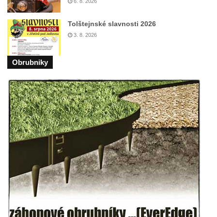
6. 8. 2026
Mikulášovicích
Tolštejnské slavnosti 2026
Wäberův kříž v zahradě domu čp. 184 v
3. 8. 2026
Mikulášovicích
Kříž na louce v horních Mikulášovicích
Obrubniky
Posteltův kříž naproti domu ev.č. 29 v
Mikulášovicích
Kříž Neubaukreuz u domu čp. 698 v
Mikulášovicích
Kříž manželů Endlerových u továrního
objektu v Mikulášovicích
Kříž u silnice východně od Mikulášovic
Meyerův kříž východně od Mikulášovic
Kříž u rozcestí k větrnému mlýnu Světlík v
Horním Podluží
Kříž u domu čp. 1016 v Mikulášovicích