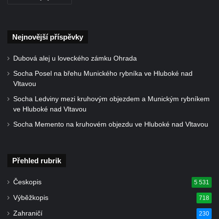
svatého Václava v Rychnově u Jablonce
nad Nisou
Misijní kříž na kostele svatého Václava v
Nejnovější příspěvky
Rychnově u Jablonce nad Nisou
Kříž u domu čp. 23 v Pulečném
Dubová alej u loveckého zámku Ohrada
Kříž u rozcestí u domu čp. 53 v Maršovicích
Socha Posel na břehu Munického rybníka ve Hluboké nad
Vltavou
Centrální kříž hřbitova v Krásné u Pěnčína
Socha Ledviny mezi kruhovým objezdem a Munickým rybníkem
Boží muka v zámeckém parku Dolního
ve Hluboké nad Vltavou
zámku v Teplicích nad Metují
Socha Memento na kruhovém objezdu ve Hluboké nad Vltavou
Kříž na náměstí Aloise Jiráska v Teplicích
nad Metují
Kříž před kostelem Panny Marie Pomocné v
Přehled rubrik
Teplicích nad Metují
Českopis
5 531
Kříž na hřbitově v Teplicích nad Metují
Výběžkopis
718
Boží muka nad pramenem U svatého
Zahraničí
230
Antoníčka v Teplicích nad Metují