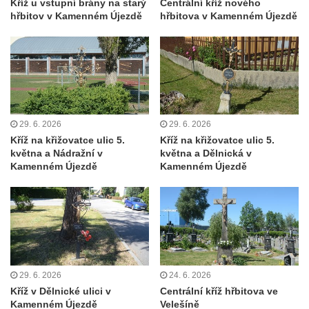
Kříž u vstupní brány na starý
Centrální kříž nového
Kříž před kostelem svatých Petra a Pavla v
hřbitov v Kamenném Újezdě
hřbitova v Kamenném Újezdě
Růžové
Centrální kříž na starém hřbitově ve
Vilémově
Centrální kříž na novém hřbitově ve
Vilémově
Kříž u kostela Nanebevzetí Panny Marie na
29. 6. 2026
29. 6. 2026
Kříž na křižovatce ulic 5.
Kříž na křižovatce ulic 5.
křížové cestě ve Vilémově
května a Nádražní v
května a Dělnická v
Kříž u cesty mezi Růžovou a Kamenickou
Kamenném Újezdě
Kamenném Újezdě
Strání
Kříž u severní zdi kostela Nalezení svatého
Kříže ve Frýdlantu
Kříž na Křížové cestě na Křížovém vrchu ve
Frýdlantu
29. 6. 2026
24. 6. 2026
Centrální kříž hřbitova ve Sloupu v Čechách
Kříž v Dělnické ulici v
Centrální kříž hřbitova ve
Kříž u koryta náhonu na Chřibské Kamenici
Kamenném Újezdě
Velešíně