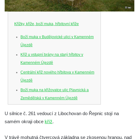
Křížky, kříže, boží muka, hřbitovní kříže
Boží muka v Budějovické ulici v Kamenném
Újezdě
Kříž u vstupní brány na starý hřbitov v
Kamenném Újezdě
Centrální kříž nového hřbitova v Kamenném
Újezdě
Boží muka na křižovatce ulic Plavnická a
Zemědělská v Kamenném Újezdě
Kříž na křižovatce ulic 5. května a Nádražní
U silnice č. 261 vedoucí z Libochovan do Řepnic stojí na
v Kamenném Újezdě
samém okraji obce
kříž
.
Kříž na křižovatce ulic 5. května a Dělnická
v Kamenném Újezdě
V trávě mohutná čtvercová základna se zkosenou hranou, nad