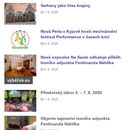
Kříž na rozcestí u domu čp. 49 ve Svojkově
Varhany jako hlas krajiny
Centrální kříž bývalého hřbitova v Horním
7. 8. 2026
Chlumu
Kříž jižně od Prysku
Nová Perla v Kyjově hostí mezinárodní
Boží muka svatého Floriána v Mezné
festival Performance v časech krizí
6. 8. 2026
Neugebauerův kříž východně od Sloupu v
Čechách
Nová expozice Na Saule odhaluje příběh
Kříž u kostela Zvěstování Panny Marie v
lesního adjunkta Ferdinanda Náhlíka
Duchcově
6. 8. 2026
Údajný kříž před kostelem svatých Petra a
výběžek.eu
Pavla v Jeníkově
Příměstský tábor 3. – 7. 8. 2026
Kříž na návsi v Jeníkově
7. 8. 2026
Kříž na křižovatce v Teplické ulici v Lahošti
Kříž U Pěti lip na pastvině severovýchodně
Objevte tajemství lesního adjunkta
od Mikulášovic
Ferdinanda Náhlíka
Kříž na rozcestí u domu čp. 123 v