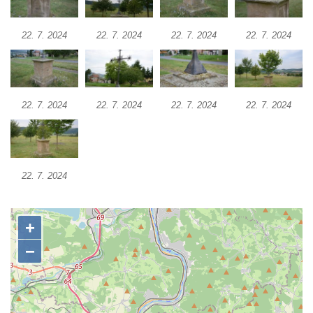
Kříž u Obrázku severovýchodně od
22. 7. 2024
22. 7. 2024
22. 7. 2024
22. 7. 2024
Práchně
Kříž na rozcestí u domu čp. 283 v Dolním
Podluží
Görnerův kříž u silnice č. 264 v Dolním
22. 7. 2024
22. 7. 2024
22. 7. 2024
22. 7. 2024
Podluží
Kříž u domu čp. 155 v Chřibské
Údajný kříž u domu čp. 283 ve Chřibské
22. 7. 2024
Kříž jižně od Bukolu
Kříž na návsi v Bukolu
Centrální kříž hřbitova v Hrobčicích
Kříž u silnice z Chouče do Mirošovic
Centrální kříž hřbitova v Chouči
Kříž na rozcestí v Záluží
Kříž v ulici V Zátiší v Dobříni