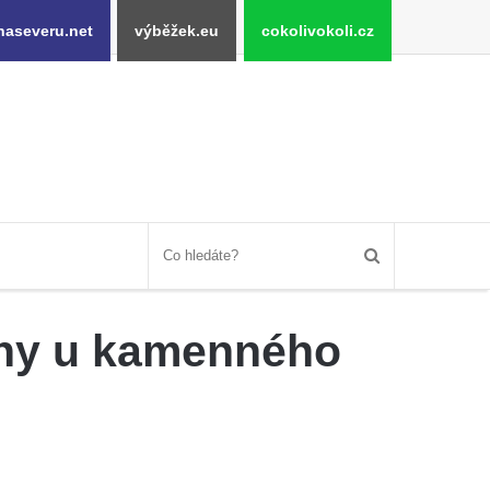
naseveru.net
výběžek.eu
cokolivokoli.cz
Anny u kamenného