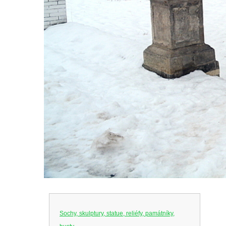
Sochy, skulptury, statue, reliéfy, památníky,