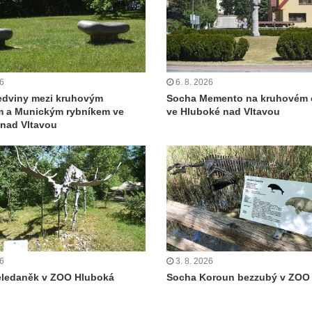
26
6. 8. 2026
edviny mezi kruhovým
Socha Memento na kruhovém 
m a Munickým rybníkem ve
ve Hluboké nad Vltavou
nad Vltavou
26
3. 8. 2026
eledaněk v ZOO Hluboká
Socha Koroun bezzubý v ZOO