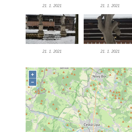
21. 1. 2021
21. 1. 2021
Socha Nosorožík v ZOO Hluboká
Socha Rosomák v ZOO Hluboká
Socha Beruška v ZOO Hluboká
Socha Vážka v ZOO Hluboká
Socha Volavka v ZOO Hluboká
21. 1. 2021
21. 1. 2021
Flamingo trůn v ZOO Hluboká
Lavička Kůň Převalského v ZOO Hluboká
Lysá nad Labem, barokní město Šporkovo
Socha Opičákovník v ZOO Hluboká
Socha Roháč v ZOO Hluboká
Socha Mystik v ZOO Hluboká
Reliéf Rodina a práce na budově záložny
čp. 69/1 v Českých Budějovicích
Socha Jana Valeria Jirsíka u Černé věže v