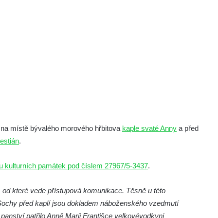
í na místě bývalého morového hřbitova
kaple svaté Anny
a před
estián
.
 kulturních památek pod číslem 27967/5-3437
.
 od které vede přístupová komunikace. Těsně u této
 Sochy před kaplí jsou dokladem náboženského vzedmutí
nství patřilo Anně Marii Františce velkovévodkyni