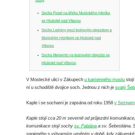
busty
Socha Posel na břehu Munického rybníka
ve Hluboké nad Vltavou
Socha Ledviny mezi kruhovým objezdem a
Munickým rybníkem ve Hluboké nad
Vltavou
Socha Memento na kruhovém objezdu ve
Hluboké nad Vltavou
Socha Chalikotérium v ZOO Hluboká
V Mostecké ulici v Zákupech
u kamenného mostu
stoj
Socha Smilodon v ZOO Hluboká
ní u schodiště dvojice soch. Jednou z nich je
svatý Šeb
Socha Veledaněk v ZOO Hluboká
Socha Koroun bezzubý v ZOO Hluboká
Kaple i se sochami je zapsána od roku 1958
v Seznamu
Socha Plejtvák obrovský v ZOO Hluboká
Kaple stojí cca 20 m severně od průjezdní komunikace,
Socha Medvěd jeskynní v ZOO Hluboká
komunikace stojí sochy
sv. Fabiána
a sv. Šebestiána.
Socha Mamutí lebka v ZOO Hluboká
spojeného s výtvarným uměním v době, kdy zákupské pa