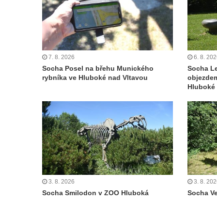
Sadech v Českých Budějovicích
Socha Mateřství v parku Na Sadech v
Českých Budějovicích
Památník Otokara Mokrého v parku Na
7. 8. 2026
6. 8. 20
Sadech v Českých Budějovicích
Socha Posel na břehu Munického
Socha L
Poslední dochovaný tramvajový sloup na
rybníka ve Hluboké nad Vltavou
objezde
Pražské třídě v Českých Budějovicích
Hluboké 
Socha Civilizovaní na Husově třídě v
Českých Budějovicích
Socha svatého Jana Nepomuckého Na
Sadech u Mlýnské stoky v Českých
Budějovicích
Sochy brouků u Mlýnské stoky v Českých
Budějovicích
3. 8. 2026
3. 8. 20
Socha Smilodon v ZOO Hluboká
Socha V
Socha svatého Vincence Ferrerského na
nádvoří kláštera dominikánů v Českých