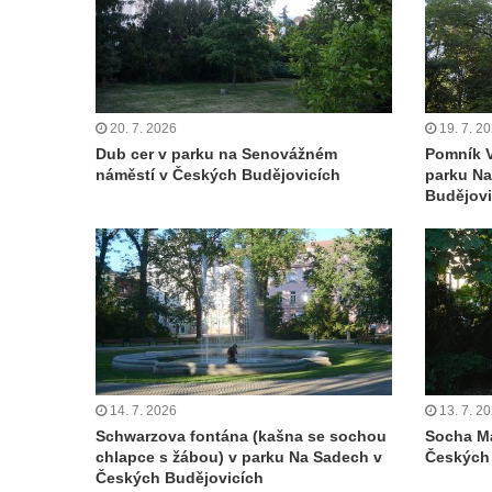
Čechách
Kříž u kostela Zvěstování Panny Marie v
Duchcově
Údajný kříž před kostelem svatých Petra a
20. 7. 2026
19. 7. 2
Pavla v Jeníkově
Dub cer v parku na Senovážném
Pomník V
náměstí v Českých Budějovicích
parku N
Kříž na návsi v Jeníkově
Budějovi
Kříž na křižovatce v Teplické ulici v Lahošti
Kříž U Pěti lip na pastvině severovýchodně
od Mikulášovic
Kříž na rozcestí u domu čp. 123 v
Mikulášovicích
Wäberův kříž v zahradě domu čp. 184 v
Mikulášovicích
14. 7. 2026
13. 7. 2
Schwarzova fontána (kašna se sochou
Socha Ma
Kříž na louce v horních Mikulášovicích
chlapce s žábou) v parku Na Sadech v
Českých
Posteltův kříž naproti domu ev.č. 29 v
Českých Budějovicích