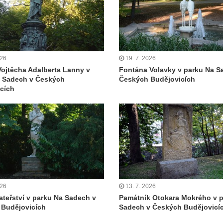
026
19. 7. 2026
ojtěcha Adalberta Lanny v
Fontána Volavky v parku Na S
a Sadech v Českých
Českých Budějovicích
cích
026
13. 7. 2026
teřství v parku Na Sadech v
Památník Otokara Mokrého v 
 Budějovicích
Sadech v Českých Budějovicí