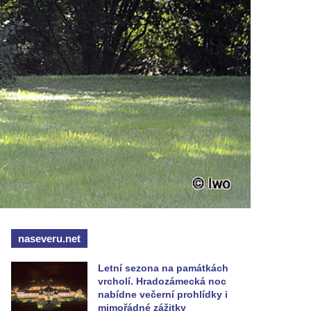
naseveru.net
Letní sezona na památkách
vrcholí. Hradozámecká noc
nabídne večerní prohlídky i
mimořádné zážitky