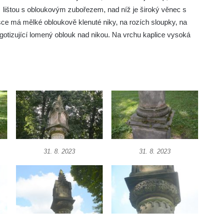
 lištou s obloukovým zubořezem, nad níž je široký věnec s
sce má mělké obloukově klenuté niky, na rozích sloupky, na
 gotizující lomený oblouk nad nikou. Na vrchu kaplice vysoká
31. 8. 2023
31. 8. 2023