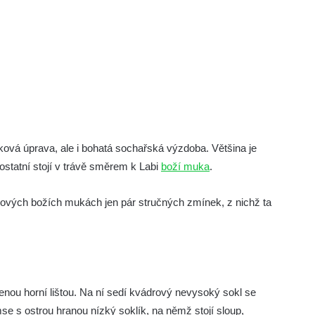
ová úprava, ale i bohatá sochařská výzdoba. Většina je
statní stojí v trávě směrem k Labi
boží muka
.
ových božích mukách jen pár stručných zmínek, z nichž ta
nou horní lištou. Na ní sedí kvádrový nevysoký sokl se
e s ostrou hranou nízký soklík, na němž stojí sloup,