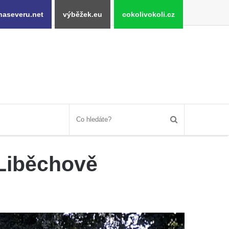
naseveru.net
výběžek.eu
cokolivokoli.cz
Liběchově