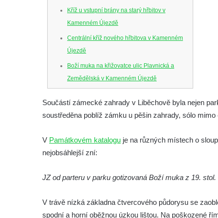
Kříž u vstupní brány na starý hřbitov v
Kamenném Újezdě
Centrální kříž nového hřbitova v Kamenném
Újezdě
Boží muka na křižovatce ulic Plavnická a
Zemědělská v Kamenném Újezdě
Kříž na křižovatce ulic 5. května a Nádražní
Součástí zámecké zahrady v Liběchově byla nejen park
v Kamenném Újezdě
soustředěna poblíž zámku u pěšin zahrady, sólo mimo o
Kříž na křižovatce ulic 5. května a Dělnická
v Kamenném Újezdě
V
Památkovém katalogu
je na různých místech o sloup
Kříž v Dělnické ulici v Kamenném Újezdě
nejobsáhlejší zní:
Boží muka na křižovatce ulic Latrán a K
JZ od parteru v parku gotizovaná Boží muka z 19. stol.
Malší ve Velešíně
Centrální kříž hřbitova ve Velešíně
V trávě nízká základna čtvercového půdorysu se zaoble
Kříž u kostela svatého Václava ve Velešíně
spodní a horní oběžnou úzkou lištou. Na poškozené říms