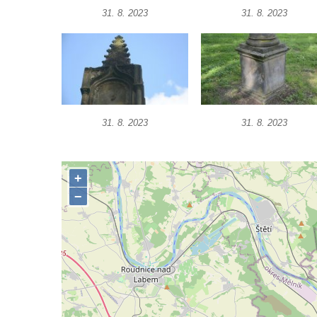
Podluží
31. 8. 2023
31. 8. 2023
Kříž u domu čp. 155 v Chřibské
Údajný kříž u domu čp. 283 ve Chřibské
Kříž jižně od Bukolu
Kříž na návsi v Bukolu
Centrální kříž hřbitova v Hrobčicích
31. 8. 2023
31. 8. 2023
Kříž u silnice z Chouče do Mirošovic
Centrální kříž hřbitova v Chouči
Kříž na rozcestí v Záluží
Kříž v ulici V Zátiší v Dobříni
Boží muka u domu čp. 392 na rohu ulic Na
Hradčanech a Palackého v Roudnici nad
Labem
Kříž v centru Liběšic
Kříž na návsi v Chouči