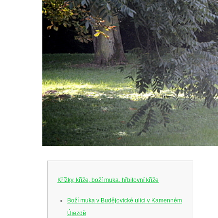
Křížky, kříže, boží muka, hřbitovní kříže
Boží muka v Budějovické ulici v Kamenném
Újezdě