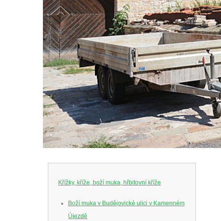
Křížky, kříže, boží muka, hřbitovní kříže
Boží muka v Budějovické ulici v Kamenném
Újezdě