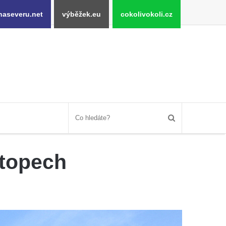
naseveru.net
výběžek.eu
cokolivokoli.cz
ětopech