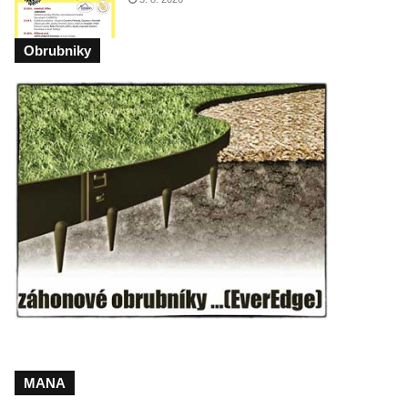
Obrubniky
MANA