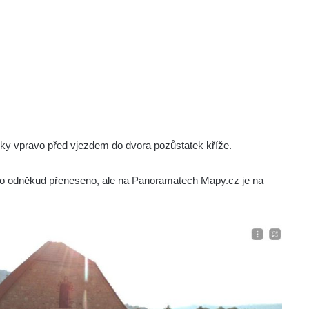
ídky vpravo před vjezdem do dvora pozůstatek kříže.
o odněkud přeneseno, ale na Panoramatech Mapy.cz je na