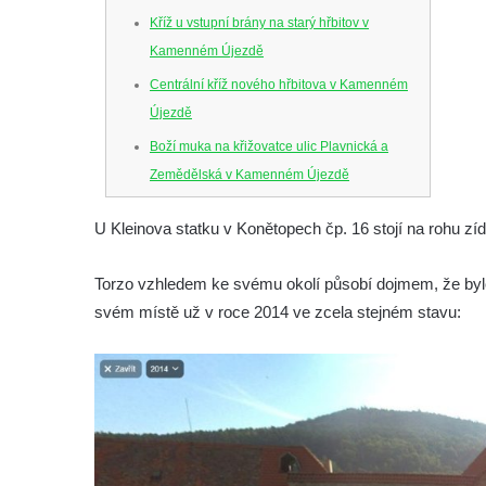
Kříž u vstupní brány na starý hřbitov v
Kamenném Újezdě
Centrální kříž nového hřbitova v Kamenném
Újezdě
Boží muka na křižovatce ulic Plavnická a
Zemědělská v Kamenném Újezdě
Kříž na křižovatce ulic 5. května a Nádražní
U Kleinova statku v Konětopech čp. 16 stojí na rohu z
v Kamenném Újezdě
Kříž na křižovatce ulic 5. května a Dělnická
Torzo vzhledem ke svému okolí působí dojmem, že byl
v Kamenném Újezdě
svém místě už v roce 2014 ve zcela stejném stavu:
Kříž v Dělnické ulici v Kamenném Újezdě
Boží muka na křižovatce ulic Latrán a K
Malší ve Velešíně
Centrální kříž hřbitova ve Velešíně
Kříž u kostela svatého Václava ve Velešíně