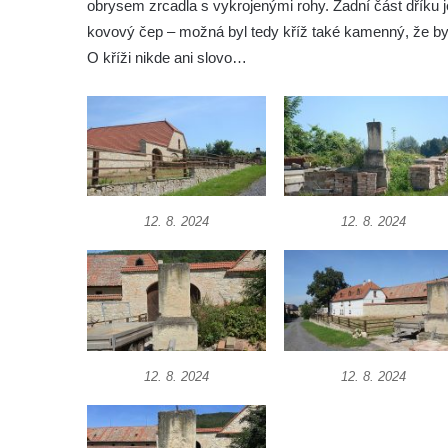
obrysem zrcadla s vykrojenými rohy. Zadní část dříku j
Podluží
kovový čep – možná byl tedy kříž také kamenný, že by
Kříž u domu čp. 155 v Chřibské
O kříži nikde ani slovo…
Údajný kříž u domu čp. 283 ve Chřibské
Kříž jižně od Bukolu
Kříž na návsi v Bukolu
Centrální kříž hřbitova v Hrobčicích
Kříž u silnice z Chouče do Mirošovic
12. 8. 2024
12. 8. 2024
Centrální kříž hřbitova v Chouči
Kříž na rozcestí v Záluží
Kříž v ulici V Zátiší v Dobříni
Boží muka u domu čp. 392 na rohu ulic Na
Hradčanech a Palackého v Roudnici nad
Labem
12. 8. 2024
12. 8. 2024
Kříž v centru Liběšic
Kříž na návsi v Chouči