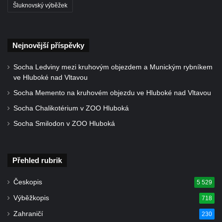
svatého Václava v Rychnově u Jablonce
Šluknovský výběžek
nad Nisou
Misijní kříž na kostele svatého Václava v
Rychnově u Jablonce nad Nisou
Nejnovější příspěvky
Kříž u domu čp. 23 v Pulečném
Socha Ledviny mezi kruhovým objezdem a Munickým rybníkem
Kříž u rozcestí u domu čp. 53 v Maršovicích
ve Hluboké nad Vltavou
Centrální kříž hřbitova v Krásné u Pěnčína
Socha Memento na kruhovém objezdu ve Hluboké nad Vltavou
Boží muka v zámeckém parku Dolního
Socha Chalikotérium v ZOO Hluboká
zámku v Teplicích nad Metují
Socha Smilodon v ZOO Hluboká
Kříž na náměstí Aloise Jiráska v Teplicích
nad Metují
Přehled rubrik
Kříž před kostelem Panny Marie Pomocné v
Teplicích nad Metují
Českopis
5 529
Kříž na hřbitově v Teplicích nad Metují
Výběžkopis
718
Boží muka nad pramenem U svatého
Zahraničí
230
Antoníčka v Teplicích nad Metují