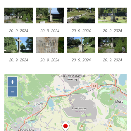
Kříž u Obrázku severovýchodně od
Práchně
Kříž na rozcestí u domu čp. 283 v Dolním
20. 9. 2024
20. 9. 2024
20. 9. 2024
20. 9. 2024
Podluží
Görnerův kříž u silnice č. 264 v Dolním
Podluží
Kříž u domu čp. 155 v Chřibské
20. 9. 2024
20. 9. 2024
20. 9. 2024
20. 9. 2024
Údajný kříž u domu čp. 283 ve Chřibské
Kříž jižně od Bukolu
Kříž na návsi v Bukolu
Centrální kříž hřbitova v Hrobčicích
Kříž u silnice z Chouče do Mirošovic
Centrální kříž hřbitova v Chouči
Kříž na rozcestí v Záluží
Kříž v ulici V Zátiší v Dobříni