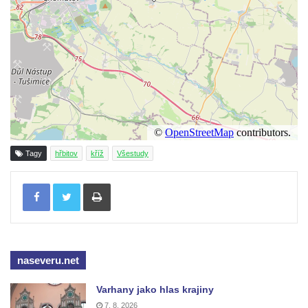
Boží muka u domu čp. 392 na rohu ulic Na
Hradčanech a Palackého v Roudnici nad
Labem
Kříž v centru Liběšic
Kříž na návsi v Chouči
Boží muka na rozcestí východně od Chouče
Kříž na návsi v Lužici
Tagy
hřbitov
kříž
Všestudy
Kříž na návsi v Dobrčicích
Kříž u domu čp. 3 v Chrámcích
Tisknout
Kříž u polní cesty severozápadně od Kozel
Údajný kříž na návsi v Kozlech
Centrální kříž hřbitova v Kozlech
naseveru.net
Kříž východně od Oparna u cesty na Lovoš
Pamětní kříž na Lovoši
Varhany jako hlas krajiny
7. 8. 2026