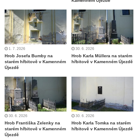
Kamenném Újezdě
Kříž před kostelem svatých Petra a Pavla v
Růžové
Centrální kříž na starém hřbitově ve
Vilémově
Centrální kříž na novém hřbitově ve
Vilémově
1. 7. 2026
30. 6. 2026
Kříž u kostela Nanebevzetí Panny Marie na
Hrob Josefa Bumby na
Hrob Karla Müllera na starém
starém hřbitově v Kamenném
hřbitově v Kamenném Újezdě
křížové cestě ve Vilémově
Újezdě
Kříž u cesty mezi Růžovou a Kamenickou
Strání
Kříž u severní zdi kostela Nalezení svatého
Kříže ve Frýdlantu
Kříž na Křížové cestě na Křížovém vrchu ve
Frýdlantu
30. 6. 2026
30. 6. 2026
Hrob Františka Zelenky na
Hrob Karla Tomka na starém
Centrální kříž hřbitova ve Sloupu v Čechách
starém hřbitově v Kamenném
hřbitově v Kamenném Újezdě
Újezdě
Kříž u koryta náhonu na Chřibské Kamenici