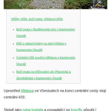
Křížky, kříže, boží muka, hřbitovní kříže
Boží muka v Budějovické ulici v Kamenném
Újezdě
Kříž u vstupní brány na starý hřbitov v
Kamenném Újezdě
Centrální kříž nového hřbitova v Kamenném
Újezdě
Boží muka na křižovatce ulic Plavnická a
Zemědělská v Kamenném Újezdě
Kříž na křižovatce ulic 5. května a Nádražní
Uprostřed
hřbitova
ve Všestudech na konci centrální cesty stojí
v Kamenném Újezdě
centrální kříž.
Kříž na křižovatce ulic 5. května a Dělnická
v Kamenném Újezdě
Stejně jako
ruina kostela
a rozpadající se
krucifix
působí i