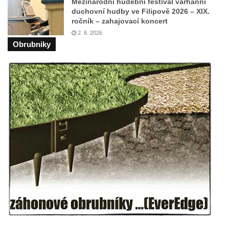
Mezinárodní hudební festival varhanní
Mikulášovicích
duchovní hudby ve Filipově 2026 – XIX.
ročník – zahajovací koncert
Wäberův kříž v zahradě domu čp. 184 v
2. 8. 2026
Mikulášovicích
Obrubniky
Kříž na louce v horních Mikulášovicích
Posteltův kříž naproti domu ev.č. 29 v
Mikulášovicích
Kříž Neubaukreuz u domu čp. 698 v
Mikulášovicích
Kříž manželů Endlerových u továrního
objektu v Mikulášovicích
Kříž u silnice východně od Mikulášovic
Meyerův kříž východně od Mikulášovic
Kříž u rozcestí k větrnému mlýnu Světlík v
Horním Podluží
Kříž u domu čp. 1016 v Mikulášovicích