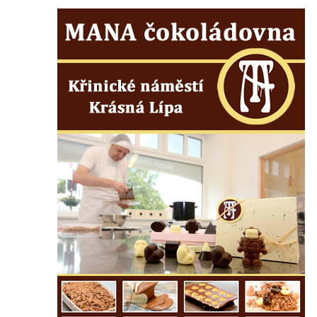
Herltův kříž u Mikova v Mikulášovicích
Kříž u Borských u domu čp. 859 v
Mikulášovicích
Kříž Ließnerových naproti Mikovu v
Mikulášovicích
Kříž u Mikulášovického potoka poblíž
Mikovu v Mikulášovicích
Lissnerův kříž u domu čp. 39 v
Mikulášovicích
Hampelův kříž u bývalých kasáren v
Mikulášovicích
Marchnerův (Zelený) kříž naproti domu čp.
35 v Mikulášovicích
Schneiderův kříž před domem čp. 55 v
Mikulášovicích
Kříž na Kostelní stezce v Mikulášovicích