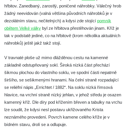
Kříž v Dělnické ulici v Kamenném Újezdě
hřbitov. Zanedbaný, zarostlý, poničené náhrobky. Válečný hrob
Boží muka na křižovatce ulic Latrán a K
žádný neevidován (valná většina původních náhrobků je v
Malší ve Velešíně
dezolátním stavu, nečitelných) a kdysi zde stojící
pomník
obětem Velké války
byl ze hřbitova přestěhován jinam. Kříž je
Centrální kříž hřbitova ve Velešíně
tak v podstatě jediné, co na hřbitově (krom několika aktuálních
Kříž u kostela svatého Václava ve Velešíně
náhrobků) ještě jakž takž stojí.
Kříž u brány na hřbitov ve Velešíně
Kříž na zahradě domu čp. 127 v Římově
V travnaté ploše už mimo dlážděnou cestu na kamenné
Kříž u fary v Římově
základně odstupňovaný sokl. Široká nízká část přechází
šikmou plochou do vlastního soklu, ve spodní části nepatrně
Kříž u lípy Jana Gurreho v Římově
širšího, se sešikmenými hranami. Na čelní straně rozpadající
Boží muka u hřbitova v Římově
se reliéfní nápis „Errichtet / 1882“. Na soklu nízká římsová
Centrální kříž hřbitova v Římově
hlavice, na vrchní straně nízký jehlan, v jehož středu je osazen
Kříž na návsi v Dolním Třeboníně
kamenný kříž. Dle díry pod křížením břeven a tabulky na vrchu
Kříž poblíž domu čp. 169 v Plavu
lze soudit, že kdysi nesl postavu ukřižovaného Krista
neznámého provedení. Povrch kamene celého kříže je v
Kříž na návsi v Plavu
bídném stavu, drolí se a odlupuje.
Boží muka v Plavu