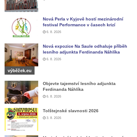
Kříž na rozcestí u domu čp. 49 ve Svojkově
Centrální kříž bývalého hřbitova v Horním
Chlumu
Nová Perla v Kyjově hostí mezinárodní
festival Performance v časech krizí
Kříž jižně od Prysku
6. 8. 2026
Boží muka svatého Floriána v Mezné
Nová expozice Na Saule odhaluje příběh
Neugebauerův kříž východně od Sloupu v
lesního adjunkta Ferdinanda Náhlíka
Čechách
6. 8. 2026
Kříž u kostela Zvěstování Panny Marie v
výběžek.eu
Duchcově
Údajný kříž před kostelem svatých Petra a
Objevte tajemství lesního adjunkta
Ferdinanda Náhlíka
Pavla v Jeníkově
6. 8. 2026
Kříž na návsi v Jeníkově
Kříž na křižovatce v Teplické ulici v Lahošti
Tolštejnské slavnosti 2026
Kříž U Pěti lip na pastvině severovýchodně
3. 8. 2026
od Mikulášovic
Kříž na rozcestí u domu čp. 123 v