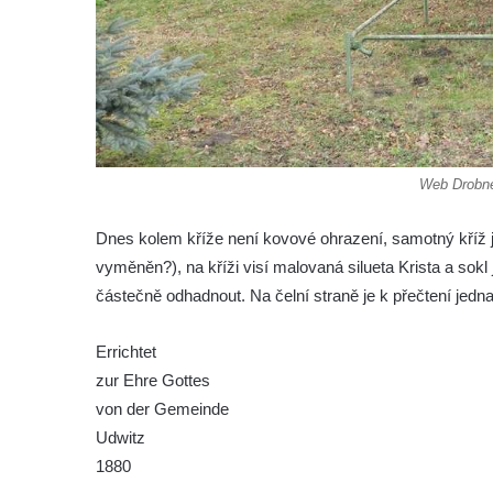
Kříž v centru Liběšic
Kříž na návsi v Chouči
Boží muka na rozcestí východně od Chouče
Kříž na návsi v Lužici
Kříž na návsi v Dobrčicích
Kříž u domu čp. 3 v Chrámcích
Web Drobné
Kříž u polní cesty severozápadně od Kozel
Dnes kolem kříže není kovové ohrazení, samotný kříž 
Údajný kříž na návsi v Kozlech
vyměněn?), na kříži visí malovaná silueta Krista a sokl 
Centrální kříž hřbitova v Kozlech
částečně odhadnout. Na čelní straně je k přečtení jedna 
Kříž východně od Oparna u cesty na Lovoš
Pamětní kříž na Lovoši
Errichtet
zur Ehre Gottes
Kříž na rozcestí u domu čp. 49 ve Svojkově
von der Gemeinde
Centrální kříž bývalého hřbitova v Horním
Udwitz
Chlumu
1880
Kříž jižně od Prysku