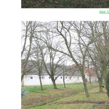
Podluží
Görnerův kříž u silnice č. 264 v Dolním
Web Sp
Podluží
Kříž u domu čp. 155 v Chřibské
Údajný kříž u domu čp. 283 ve Chřibské
Kříž jižně od Bukolu
Kříž na návsi v Bukolu
Centrální kříž hřbitova v Hrobčicích
Kříž u silnice z Chouče do Mirošovic
Centrální kříž hřbitova v Chouči
Kříž na rozcestí v Záluží
Kříž v ulici V Zátiší v Dobříni
Boží muka u domu čp. 392 na rohu ulic Na
Hradčanech a Palackého v Roudnici nad
Labem