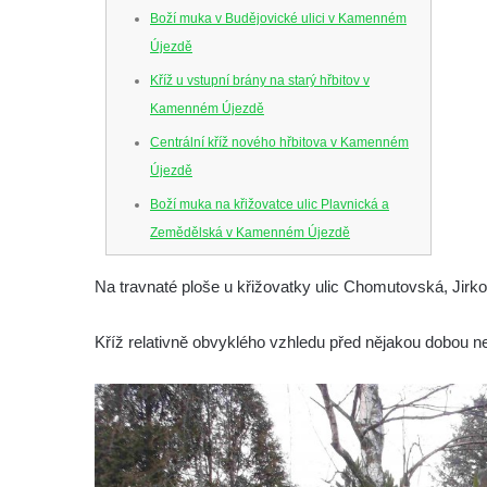
Boží muka v Budějovické ulici v Kamenném
Újezdě
Kříž u vstupní brány na starý hřbitov v
Kamenném Újezdě
Centrální kříž nového hřbitova v Kamenném
Újezdě
Boží muka na křižovatce ulic Plavnická a
Zemědělská v Kamenném Újezdě
Kříž na křižovatce ulic 5. května a Nádražní
Na travnaté ploše u křižovatky ulic Chomutovská, Jirko
v Kamenném Újezdě
Kříž na křižovatce ulic 5. května a Dělnická
Kříž relativně obvyklého vzhledu před nějakou dobou ne
v Kamenném Újezdě
Kříž v Dělnické ulici v Kamenném Újezdě
Boží muka na křižovatce ulic Latrán a K
Malší ve Velešíně
Centrální kříž hřbitova ve Velešíně