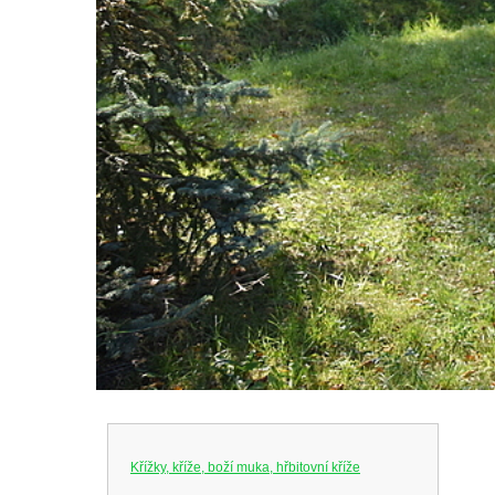
Křížky, kříže, boží muka, hřbitovní kříže