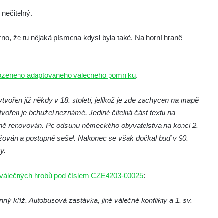
nečitelný.
no, že tu nějaká písmena kdysi byla také. Na horní hraně
loženého adaptovaného válečného pomníku
.
vořen již někdy v 18. století, jelikož je zde zachycen na mapě
ytvořen je bohužel neznámé. Jediné čitelná část textu na
obně renovován. Po odsunu německého obyvatelstva na konci 2.
ržován a postupně sešel. Nakonec se však dočkal buď v 90.
vy.
i válečných hrobů pod číslem CZE4203-00025
:
kříž. Autobusová zastávka, jiné válečné konflikty a 1. sv.