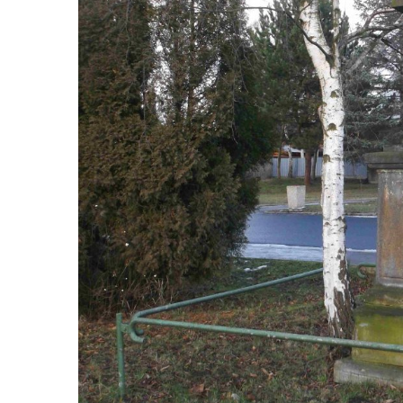
Kříž u kostela svatého Václava ve Velešíně
Kříž u brány na hřbitov ve Velešíně
Kříž na zahradě domu čp. 127 v Římově
Kříž u fary v Římově
Kříž u lípy Jana Gurreho v Římově
Boží muka u hřbitova v Římově
Centrální kříž hřbitova v Římově
Kříž na návsi v Dolním Třeboníně
Kříž poblíž domu čp. 169 v Plavu
Kříž na návsi v Plavu
Boží muka v Plavu
Kříž u Obrázku severovýchodně od
Práchně
Kříž na rozcestí u domu čp. 283 v Dolním