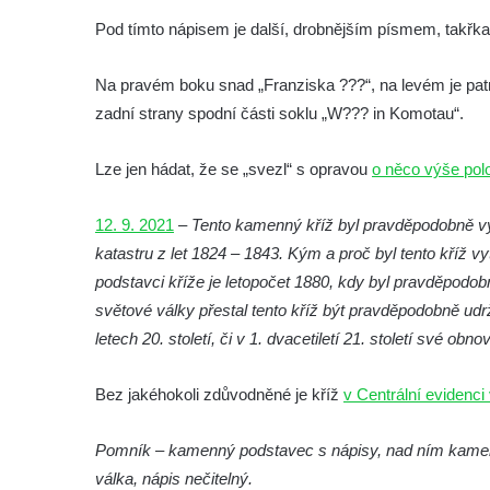
Boží muka svatého Floriána v Mezné
Pod tímto nápisem je další, drobnějším písmem, takřka 
Neugebauerův kříž východně od Sloupu v
Na pravém boku snad „Franziska ???“, na levém je patr
Čechách
zadní strany spodní části soklu „W??? in Komotau“.
Kříž u kostela Zvěstování Panny Marie v
Duchcově
Lze jen hádat, že se „svezl“ s opravou
o něco výše po
Údajný kříž před kostelem svatých Petra a
Pavla v Jeníkově
12. 9. 2021
–
Tento kamenný kříž byl pravděpodobně vyt
Kříž na návsi v Jeníkově
katastru z let 1824 – 1843. Kým a proč byl tento kříž v
Kříž na křižovatce v Teplické ulici v Lahošti
podstavci kříže je letopočet 1880, kdy byl pravděpod
světové války přestal tento kříž být pravděpodobně ud
Kříž U Pěti lip na pastvině severovýchodně
letech 20. století, či v 1. dvacetiletí 21. století své obno
od Mikulášovic
Kříž na rozcestí u domu čp. 123 v
Bez jakéhokoli zdůvodněné je kříž
v Centrální evidenc
Mikulášovicích
Wäberův kříž v zahradě domu čp. 184 v
Pomník – kamenný podstavec s nápisy, nad ním kamenný 
Mikulášovicích
válka, nápis nečitelný.