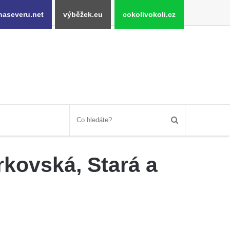
naseveru.net
výběžek.eu
cokolivokoli.cz
rkovská, Stará a