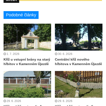
Maazův kříž na Kostelní stezce v
Mikulášovicích
Podobné články
Boží muka na Kostelní stezce v
Mikulášovicích
Franzeho kříž u domu čp. 356 v
Mikulášovicích
Hammerberský kříž na křižovatce mezi
domy čp. 739 a 758 v Mikulášovicích
1. 7. 2026
30. 6. 2026
Kříž u vstupní brány na starý
Centrální kříž nového
Kříž Johannese Herlta poblíž domu čp. 428
hřbitov v Kamenném Újezdě
hřbitova v Kamenném Újezdě
v Mikulášovicích
Drascheho kříž na zahradě domu čp. 915 v
Mikulášovicích
Hillův kříž u domu čp. 436 v Mikulášovicích
Hampelův kříž západně od dolního nádraží
v Mikulášovicích
29. 6. 2026
29. 6. 2026