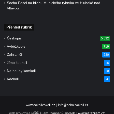
svatého Václava v Rychnově u Jablonce
Socha Posel na břehu Munického rybníka ve Hluboké nad
nad Nisou
Vltavou
Misijní kříž na kostele svatého Václava v
Rychnově u Jablonce nad Nisou
Přehled rubrik
Kříž u domu čp. 23 v Pulečném
Kříž u rozcestí u domu čp. 53 v Maršovicích
Českopis
5 532
Centrální kříž hřbitova v Krásné u Pěnčína
Výběžkopis
719
Boží muka v zámeckém parku Dolního
Zahraničí
230
zámku v Teplicích nad Metují
Jíme kdekoli
16
Kříž na náměstí Aloise Jiráska v Teplicích
Na houby kamkoli
10
nad Metují
Kdokoli
4
Kříž před kostelem Panny Marie Pomocné v
Teplicích nad Metují
Kříž na hřbitově v Teplicích nad Metují
Boží muka nad pramenem U svatého
www.cokolivokoli.cz
|
info@cokolivokoli.cz
Antoníčka v Teplicích nad Metují
web provozuje
ještě žijem, zapsaný spolek
|
www.jestezijem.cz