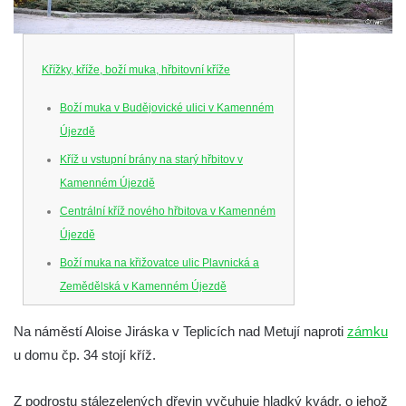
Křížky, kříže, boží muka, hřbitovní kříže
Boží muka v Budějovické ulici v Kamenném
Újezdě
Kříž u vstupní brány na starý hřbitov v
Kamenném Újezdě
Centrální kříž nového hřbitova v Kamenném
Újezdě
Boží muka na křižovatce ulic Plavnická a
Zemědělská v Kamenném Újezdě
Kříž na křižovatce ulic 5. května a Nádražní
Na náměstí Aloise Jiráska v Teplicích nad Metují naproti
zámku
v Kamenném Újezdě
u domu čp. 34 stojí kříž.
Kříž na křižovatce ulic 5. května a Dělnická
v Kamenném Újezdě
Z podrostu stálezelených dřevin vyčuhuje hladký kvádr, o jehož