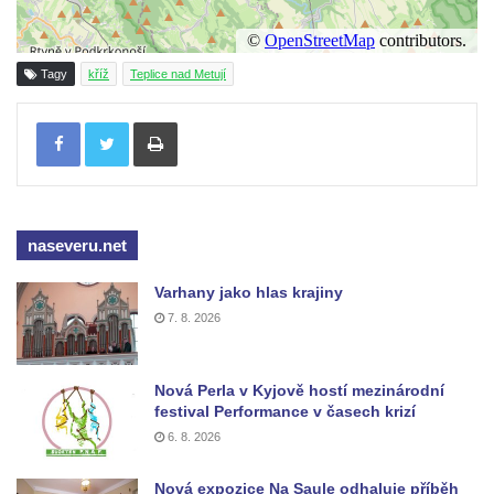
Boží muka u domu čp. 392 na rohu ulic Na
Hradčanech a Palackého v Roudnici nad
Tagy
kříž
Teplice nad Metují
Labem
Tisknout
Kříž v centru Liběšic
Kříž na návsi v Chouči
Boží muka na rozcestí východně od Chouče
Kříž na návsi v Lužici
naseveru.net
Kříž na návsi v Dobrčicích
Varhany jako hlas krajiny
Kříž u domu čp. 3 v Chrámcích
7. 8. 2026
Kříž u polní cesty severozápadně od Kozel
Údajný kříž na návsi v Kozlech
Nová Perla v Kyjově hostí mezinárodní
Centrální kříž hřbitova v Kozlech
festival Performance v časech krizí
Kříž východně od Oparna u cesty na Lovoš
6. 8. 2026
Pamětní kříž na Lovoši
Nová expozice Na Saule odhaluje příběh