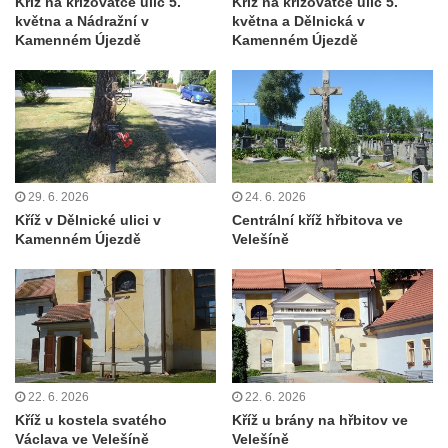
Kříž na křižovatce ulic 5.
Kříž na křižovatce ulic 5.
Kříž před kostelem svatých Petra a Pavla v
května a Nádražní v
května a Dělnická v
Růžové
Kamenném Újezdě
Kamenném Újezdě
Centrální kříž na starém hřbitově ve
Vilémově
Centrální kříž na novém hřbitově ve
Vilémově
Kříž u kostela Nanebevzetí Panny Marie na
29. 6. 2026
24. 6. 2026
křížové cestě ve Vilémově
Kříž v Dělnické ulici v
Centrální kříž hřbitova ve
Kříž u cesty mezi Růžovou a Kamenickou
Kamenném Újezdě
Velešíně
Strání
Kříž u severní zdi kostela Nalezení svatého
Kříže ve Frýdlantu
Kříž na Křížové cestě na Křížovém vrchu ve
Frýdlantu
22. 6. 2026
22. 6. 2026
Centrální kříž hřbitova ve Sloupu v Čechách
Kříž u kostela svatého
Kříž u brány na hřbitov ve
Kříž u koryta náhonu na Chřibské Kamenici
Václava ve Velešíně
Velešíně