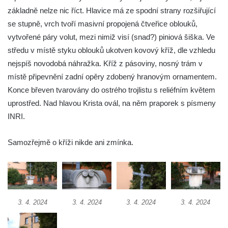
Kříž v Dělnické ulici v Kamenném Újezdě
základně nelze nic říct. Hlavice má ze spodní strany rozšiřující
Boží muka na křižovatce ulic Latrán a K
se stupně, vrch tvoří masivní propojená čtveřice oblouků,
Malší ve Velešíně
vytvořené páry volut, mezi nimiž visí (snad?) piniová šiška. Ve
středu v místě styku oblouků ukotven kovový kříž, dle vzhledu
Centrální kříž hřbitova ve Velešíně
nejspíš novodobá náhražka. Kříž z pásoviny, nosný trám v
Kříž u kostela svatého Václava ve Velešíně
místě připevnění zadní opěry zdobený hranovým ornamentem.
Kříž u brány na hřbitov ve Velešíně
Konce břeven tvarovány do ostrého trojlistu s reliéfním květem
Kříž na zahradě domu čp. 127 v Římově
uprostřed. Nad hlavou Krista ovál, na něm praporek s písmeny
Kříž u fary v Římově
INRI.
Kříž u lípy Jana Gurreho v Římově
Samozřejmě o kříži nikde ani zmínka.
Boží muka u hřbitova v Římově
Centrální kříž hřbitova v Římově
Kříž na návsi v Dolním Třeboníně
Kříž poblíž domu čp. 169 v Plavu
3. 4. 2024
3. 4. 2024
3. 4. 2024
3. 4. 2024
Kříž na návsi v Plavu
Boží muka v Plavu