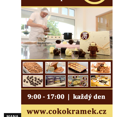
Herltův kříž u Mikova v Mikulášovicích
Kříž u Borských u domu čp. 859 v
Mikulášovicích
Kříž Ließnerových naproti Mikovu v
Mikulášovicích
Kříž u Mikulášovického potoka poblíž
Mikovu v Mikulášovicích
Lissnerův kříž u domu čp. 39 v
Mikulášovicích
Hampelův kříž u bývalých kasáren v
Mikulášovicích
Marchnerův (Zelený) kříž naproti domu čp.
35 v Mikulášovicích
Schneiderův kříž před domem čp. 55 v
Mikulášovicích
Kříž na Kostelní stezce v Mikulášovicích
MANA