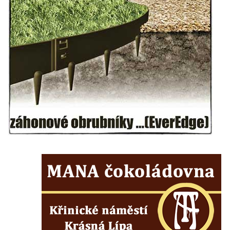
Mikulášovicích
Wäberův kříž v zahradě domu čp. 184 v
Mikulášovicích
Kříž na louce v horních Mikulášovicích
Posteltův kříž naproti domu ev.č. 29 v
Mikulášovicích
Kříž Neubaukreuz u domu čp. 698 v
Mikulášovicích
Kříž manželů Endlerových u továrního
objektu v Mikulášovicích
Kříž u silnice východně od Mikulášovic
Meyerův kříž východně od Mikulášovic
Kříž u rozcestí k větrnému mlýnu Světlík v
Horním Podluží
Kříž u domu čp. 1016 v Mikulášovicích