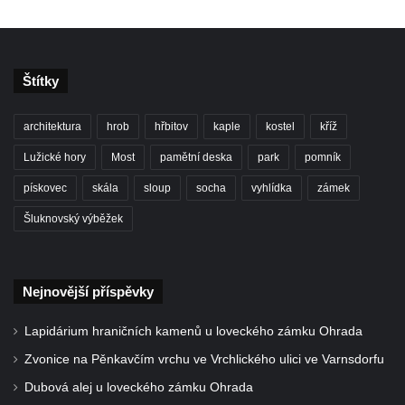
Kříž na Strážném vrchu v Rumburku
Kříž poblíž Ovčího mostu u Tisové
Kříž u kaple svatých Cyrila a Metoděje v
Štítky
Kunraticích u Šluknova
Kříž na zahradě u domu ev. č. 11 v
architektura
hrob
hřbitov
kaple
kostel
kříž
Kunraticích u Šluknova
Lužické hory
Most
pamětní deska
park
pomník
Kříž naproti domu čp. 34 v Kunraticích u
pískovec
skála
sloup
socha
vyhlídka
zámek
Šluknova
Šluknovský výběžek
Kříž u polní cesty mezi Šluknovem a
Knížecím
Školní kříž u polní cesty nad Lipovou ulicí v
Nejnovější příspěvky
Rychnově u Jablonce nad Nisou
Lapidárium hraničních kamenů u loveckého zámku Ohrada
Boží muka Anděl strážce v Kostelní ulici v
Rychnově u Jablonce nad Nisou
Zvonice na Pěnkavčím vrchu ve Vrchlického ulici ve Varnsdorfu
Centrální kříž bývalého hřbitova u kostela
Dubová alej u loveckého zámku Ohrada