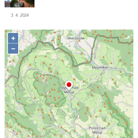
Kříž u Obrázku severovýchodně od
3. 4. 2024
Práchně
Kříž na rozcestí u domu čp. 283 v Dolním
Podluží
Görnerův kříž u silnice č. 264 v Dolním
Podluží
Kříž u domu čp. 155 v Chřibské
Údajný kříž u domu čp. 283 ve Chřibské
Kříž jižně od Bukolu
Kříž na návsi v Bukolu
Centrální kříž hřbitova v Hrobčicích
Kříž u silnice z Chouče do Mirošovic
Centrální kříž hřbitova v Chouči
Kříž na rozcestí v Záluží
Kříž v ulici V Zátiší v Dobříni