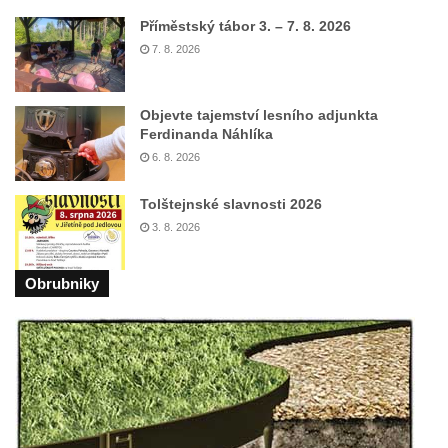
Polici nad Metují
Příměstský tábor 3. – 7. 8. 2026
Pánův kříž v Broumovských stěnách
7. 8. 2026
Machovský kříž v Broumovských stěnách
Kříž u domu čp. 113 na Vlčí Hoře
Objevte tajemství lesního adjunkta
Ferdinanda Náhlíka
Kříž pod domem čp. 177 na Vlčí Hoře
6. 8. 2026
Centrální kříž hřbitova Vlčí Hora
Kříž u domu čp. 128 na Vlčí Hoře
Tolštejnské slavnosti 2026
Kříž u domu čp. 79 v ulici Salmovská ve
3. 8. 2026
Velkém Šenově
Obrubniky
Kříž naproti domu čp. 23 v ulici Salmovská
ve Velkém Šenově
Kříž u kostela svatého Jana Křtitele v
Teplicích
Údajný kříž u silnice č. 15 západně od
Želkovic pod horou Libeš