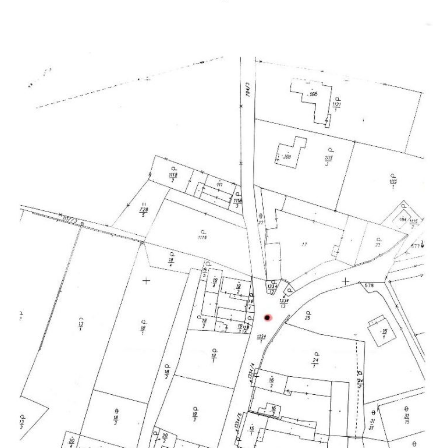
Mikulášovicích
Boží muka na Kostelní stezce v
Mikulášovicích
Franzeho kříž u domu čp. 356 v
Mikulášovicích
Hammerberský kříž na křižovatce mezi
domy čp. 739 a 758 v Mikulášovicích
Kříž Johannese Herlta poblíž domu čp. 428
v Mikulášovicích
Drascheho kříž na zahradě domu čp. 915 v
Mikulášovicích
Hillův kříž u domu čp. 436 v Mikulášovicích
Hampelův kříž západně od dolního nádraží
v Mikulášovicích
Kříž před kostelem svatých Petra a Pavla v
Růžové