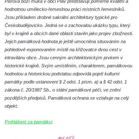
Pilířová boží muka v obci Plav představují poměrně kvalitní a
Práchně
hodnotnou umělecko-řemeslnou práci místních řemeslníků.
Kříž na rozcestí u domu čp. 283 v Dolním
Jsou příkladem drobné sakrální architektury typické pro
Podluží
Českobudějovicko. Jedná se o zachovalou ukázku typu, který
Görnerův kříž u silnice č. 264 v Dolním
byl v krajině a obcích dané oblasti stavěn jako projev zbožnosti.
Podluží
Jejich památková hodnota je ještě umocněna situováním na
pohledově exponovaném místě na křižovatce dvou cest v
Kříž u domu čp. 155 v Chřibské
intravilánu obce. Jsou cenným architektonickým prvkem v
Údajný kříž u domu čp. 283 ve Chřibské
historické krajině. Svým umístěním, charakterem, památkovou
Kříž jižně od Bukolu
hodnotou a historickou podstatou odpovídá pojetí kulturní
Kříž na návsi v Bukolu
památky podle ustanovení § 2 odst. 1 písm. a) a § 42 odst. 1
Centrální kříž hřbitova v Hrobčicích
zákona č. 20/1987 Sb., o státní památkové péči, ve znění
pozdějších předpisů. Památková ochrana se vztahuje na celý
Kříž u silnice z Chouče do Mirošovic
objekt.
Centrální kříž hřbitova v Chouči
Kříž na rozcestí v Záluží
Prohlášení za památku
:
Kříž v ulici V Zátiší v Dobříni
Boží muka u domu čp. 392 na rohu ulic Na