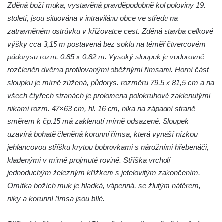
Boží muka na křižovatce ulic Latrán a K
Zděná boží muka, vystavěná pravděpodobně kol poloviny 19.
Malší ve Velešíně
století, jsou situována v intravilánu obce ve středu na
zatravněném ostrůvku v křižovatce cest. Zděná stavba celkové
Centrální kříž hřbitova ve Velešíně
výšky cca 3,15 m postavená bez soklu na téměř čtvercovém
Kříž u kostela svatého Václava ve Velešíně
půdorysu rozm. 0,85 x 0,82 m. Vysoký sloupek je vodorovně
Kříž u brány na hřbitov ve Velešíně
rozčleněn dvěma profilovanými oběžnými římsami. Horní část
Kříž na zahradě domu čp. 127 v Římově
sloupku je mírně zúžená, půdorys. rozměru 79,5 x 81,5 cm a na
Kříž u fary v Římově
všech čtyřech stranách je prolomena polokruhově zaklenutými
nikami rozm. 47×63 cm, hl. 16 cm, nika na západní straně
Kříž u lípy Jana Gurreho v Římově
směrem k čp.15 má zaklenutí mírně odsazené. Sloupek
Boží muka u hřbitova v Římově
uzavírá bohatě členěná korunní římsa, která vynáší nízkou
Centrální kříž hřbitova v Římově
jehlancovou stříšku krytou bobrovkami s nárožními hřebenáči,
Kříž na návsi v Dolním Třeboníně
kladenými v mírně projmuté rovině. Stříška vrcholí
Kříž poblíž domu čp. 169 v Plavu
jednoduchým železným křížkem s jetelovitým zakončením.
Omítka božích muk je hladká, vápenná, se žlutým nátěrem,
Kříž na návsi v Plavu
niky a korunní římsa jsou bílé.
Boží muka v Plavu
Kříž u Obrázku severovýchodně od