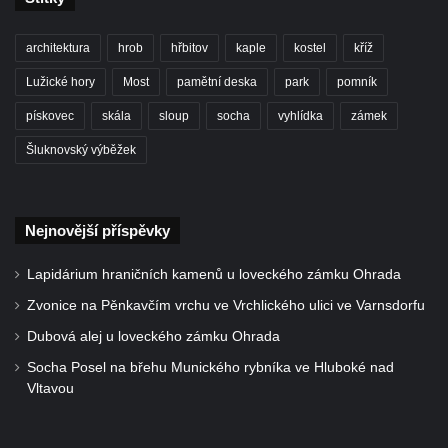
Velkých Žernosekách
Centrální kříž hřbitova ve Velkých
architektura
hrob
hřbitov
kaple
kostel
kříž
Žernosekách
Lužické hory
Most
pamětní deska
park
pomník
Kříž východně od Libochovan u silnice do
pískovec
skála
sloup
socha
vyhlídka
zámek
Řepnic
Šluknovský výběžek
Centrální kříž hřbitova v Libochovanech
Kříž v Trojické ulici před hřbitovem ve
Chloumku v Mělníku
Nejnovější příspěvky
Kříž na fasádě domu čp. 4 v Benešově ulici
Lapidárium hraničních kamenů u loveckého zámku Ohrada
ve Sloupu v Čechách
Zvonice na Pěnkavčím vrchu ve Vrchlického ulici ve Varnsdorfu
Kříž v parku na náměstí T. G. Masaryka ve
Sloupu v Čechách
Dubová alej u loveckého zámku Ohrada
Kříž na kostele svaté Kateřiny Alexandrijské
Socha Posel na břehu Munického rybníka ve Hluboké nad
Vltavou
ve Sloupu v Čechách
Kříž u silnice mezi Sloupem v Čechách a
Novým Borem