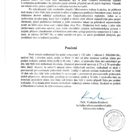
Kříž u Borských u domu čp. 859 v
Mikulášovicích
Kříž Ließnerových naproti Mikovu v
Mikulášovicích
Kříž u Mikulášovického potoka poblíž
Mikovu v Mikulášovicích
Lissnerův kříž u domu čp. 39 v
Mikulášovicích
Hampelův kříž u bývalých kasáren v
Mikulášovicích
Marchnerův (Zelený) kříž naproti domu čp.
35 v Mikulášovicích
Schneiderův kříž před domem čp. 55 v
Mikulášovicích
Kříž na Kostelní stezce v Mikulášovicích
Maazův kříž na Kostelní stezce v