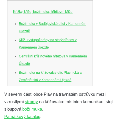
Křížky, kříže, boží muka, hřbitovní kříže
Boží muka v Budějovické ulici v Kamenném
Újezdě
Kříž u vstupní brány na starý hřbitov v
Kamenném Újezdě
Centrální kříž nového hřbitova v Kamenném
Újezdě
Boží muka na křižovatce ulic Plavnická a
Zemědělská v Kamenném Újezdě
Kříž na křižovatce ulic 5. května a Nádražní
V severní části obce Plav na travnatém ostrůvku mezi
v Kamenném Újezdě
vzrostlými
stromy
na křižovatce místních komunikací stojí
Kříž na křižovatce ulic 5. května a Dělnická
sloupová
boží muka
.
v Kamenném Újezdě
Památkový katalog
:
Kříž v Dělnické ulici v Kamenném Újezdě