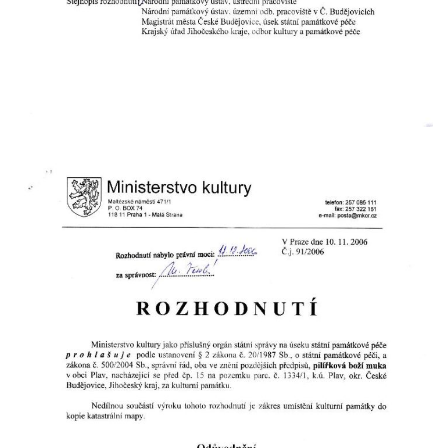
Chlumu
Kříž jižně od Prysku
Boží muka svatého Floriána v Mezné
Neugebauerův kříž východně od Sloupu v
Čechách
Kříž u kostela Zvěstování Panny Marie v
Duchcově
Údajný kříž před kostelem svatých Petra a
Pavla v Jeníkově
Kříž na návsi v Jeníkově
Kříž na křižovatce v Teplické ulici v Lahošti
Kříž U Pěti lip na pastvině severovýchodně
od Mikulášovic
Kříž na rozcestí u domu čp. 123 v
Mikulášovicích