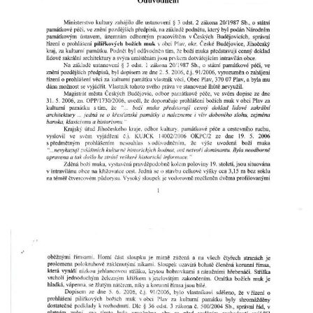
Wäberův kříž v zahradě domu čp. 184 v
Mikulášovicích
Kříž na louce v horních Mikulášovicích
Posteltův kříž naproti domu ev.č. 29 v
Mikulášovicích
Kříž Neubaukreuz u domu čp. 698 v
Mikulášovicích
Kříž manželů Endlerových u továrního
objektu v Mikulášovicích
Kříž u silnice východně od Mikulášovic
Meyerův kříž východně od Mikulášovic
Kříž u rozcestí k větrnému mlýnu Světlík v
Horním Podluží
Kříž u domu čp. 1016 v Mikulášovicích
Herltův kříž u Mikova v Mikulášovicích