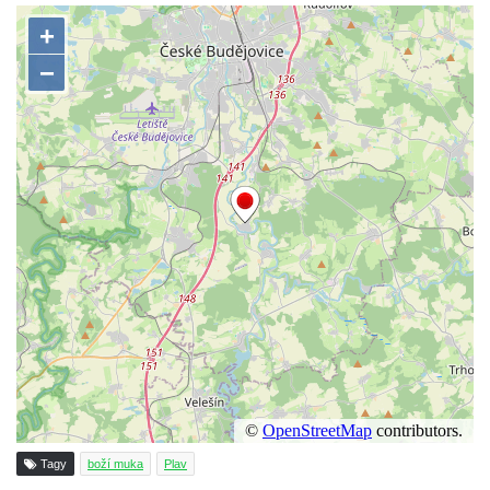
Kříž poblíž Ovčího mostu u Tisové
Kříž u kaple svatých Cyrila a Metoděje v
Kunraticích u Šluknova
Kříž na zahradě u domu ev. č. 11 v
Kunraticích u Šluknova
Kříž naproti domu čp. 34 v Kunraticích u
Šluknova
Kříž u polní cesty mezi Šluknovem a
Knížecím
Školní kříž u polní cesty nad Lipovou ulicí v
Rychnově u Jablonce nad Nisou
Boží muka Anděl strážce v Kostelní ulici v
Rychnově u Jablonce nad Nisou
Centrální kříž bývalého hřbitova u kostela
svatého Václava v Rychnově u Jablonce
Tagy
boží muka
Plav
nad Nisou