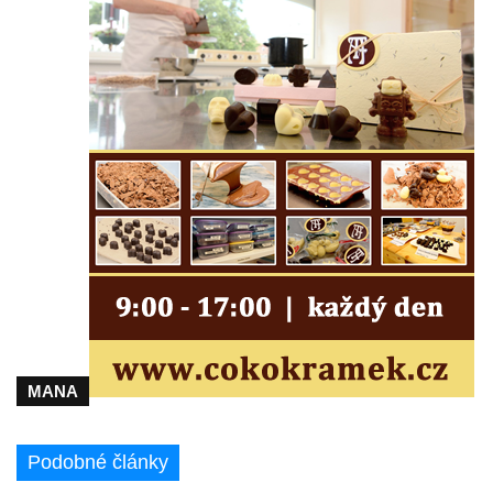
Kříž před hřbitovem v Českolipské ulice v
Dubé
Centrální kříž hřbitova v Dubé
Kříž v Zahradní ulici v Dubé
Kříž v Dlouhé ulici v Dubé
Kříž u kostela Nalezení svatého kříže v
Dubé
Kříž na hřbitově ve Velkém Šenově
Steinův kříž u hřbitova ve Velkém Šenově
Menzelův kříž u schodiště do kostele
svatého Bartoloměje ve Velkém Šenově
MANA
Kříž na kostele svatého Bartoloměje ve
Velkém Šenově
Künzlův kříž v předhradí hradu Seeberg
Podobné články
Centrální kříž hřbitova v Cítolibech