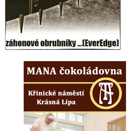
Kříž u silnice č. 15 západně od Želkovic
Kříž u silnice č. 15 jižně od Šepetel
Kříž západně od domu čp. 85 v ulici Na
Vilouni v Třebívlicích
Kříž na rozcestí naproti domu čp. 714 v
Lučanech nad Nisou
Centrální kříž hřbitova Šumburk nad
Desnou v Tanvaldu
Kříž u kostela svatého Františka z Assisi v
Tanvaldu
Kříž u kostela svatého Jana Nepomuckého
ve Starých Křečanech
Kříž u domu čp. 39 v Rybništi
Kříž u domu čp. 2 v Rybništi
Kříž u domu čp. 128 v Rybništi
Kříž východně od Dubé nad lesoparkem