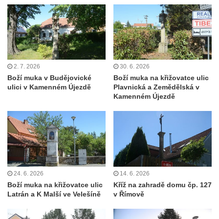
Rotující kříž před farou v Cítolibech
Boží muka Na Spravedlnosti na jižním
okraji Loun
Centrální kříž hřbitova v Chlumčanech
2. 7. 2026
30. 6. 2026
Kříž u Kleinova statku v Konětopech
Boží muka v Budějovické
Boží muka na křižovatce ulic
ulici v Kamenném Újezdě
Plavnická a Zemědělská v
Centrální kříž bývalého hřbitova u kostela
Kamenném Újezdě
svatého Jakuba ve Hřivicích
Kříž na rozcestí v severní části Touchovic
Kříž u kaple svatého Josefa v Jimlíně
Centrální kříž hřbitova v Opočně u Loun
Kříž na vstupní bráně na hřbitov v Opočně u
Loun
24. 6. 2026
14. 6. 2026
Boží muka na křižovatce ulic
Kříž na zahradě domu čp. 127
Kříž na ohradní zdi fary čp. 1 v Opočně
Latrán a K Malší ve Velešíně
v Římově
Kříž u kostela Nanebevzetí Panny Marie v
Opočně