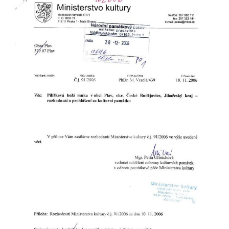
Hradčanech a Palackého v Roudnici nad
Labem
Kříž v centru Liběšic
Kříž na návsi v Chouči
Boží muka na rozcestí východně od Chouče
Kříž na návsi v Lužici
Kříž na návsi v Dobrčicích
Kříž u domu čp. 3 v Chrámcích
Kříž u polní cesty severozápadně od Kozel
Údajný kříž na návsi v Kozlech
Centrální kříž hřbitova v Kozlech
Kříž východně od Oparna u cesty na Lovoš
Pamětní kříž na Lovoši
Kříž na rozcestí u domu čp. 49 ve Svojkově
Centrální kříž bývalého hřbitova v Horním