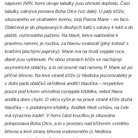
nápisem INRI, horní okraje tabulky jsou ohrnuté dopředu. Část
Wäberův kříž v zahradě domu čp. 184 v
tabulky zakrývá postava Boha Otce (viz dále). U paty kříže,
Mikulášovicích
situovaného ve skalnatém terénu, stojí Panna Marie – en face.
Kříž na louce v horních Mikulášovicích
Oblečená je do přepásaných dlouhých šatů s rukávy k lokti a do
Posteltův kříž naproti domu ev.č. 29 v
pláště, rozhrnutého pažemi. Na hlavě, lehce nakloněné k
Mikulášovicích
pravému rameni, je rouška, za hlavou svatozář (plný kotouč s
Kříž Neubaukreuz u domu čp. 698 v
kratšími plochými paprsky). Marie má na hrudi sepjaté ruce,
Mikulášovicích
dlaně jsou vyklenuté. Po obou stranách kříže se nacházejí
asymetrické obláčky, a to od úrovně nad rameny P. Marie až po
Kříž manželů Endlerových u továrního
příčné břevno. Na levé straně kříže (z hlediska pozorovatele) je
objektu v Mikulášovicích
v dolní partii obláčků okřídlená andílčí hlavička – respektive
Kříž u silnice východně od Mikulášovic
pouze pod krkem umístěná rozepjatá křidélka, neboť hlava
Meyerův kříž východně od Mikulášovic
andílka dnes chybí. O něco výše je na pravé straně kříže druhá
Kříž u rozcestí k větrnému mlýnu Světlík v
hlavička – s podobnými křidélky. Andílek hledí vzhůru, na čele
Horním Podluží
má výraznou kadeř. V horní části krucifixu je situována
Kříž u domu čp. 1016 v Mikulášovicích
polopostava Boha Otce, a to v prostoru nad křížením svislého
břevna a levé strany břevna vodorovného (z hlediska
Herltův kříž u Mikova v Mikulášovicích