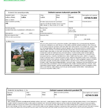
Mikulášovicích
Boží muka na Kostelní stezce v
Mikulášovicích
Franzeho kříž u domu čp. 356 v
Mikulášovicích
Hammerberský kříž na křižovatce mezi
domy čp. 739 a 758 v Mikulášovicích
Kříž Johannese Herlta poblíž domu čp. 428
v Mikulášovicích
Drascheho kříž na zahradě domu čp. 915 v
Mikulášovicích
Hillův kříž u domu čp. 436 v Mikulášovicích
Hampelův kříž západně od dolního nádraží
v Mikulášovicích
Kříž před kostelem svatých Petra a Pavla v
Růžové