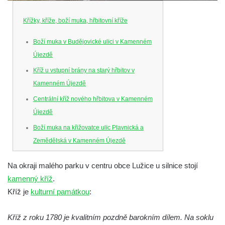
Křížky, kříže, boží muka, hřbitovní kříže
Boží muka v Budějovické ulici v Kamenném
Újezdě
Kříž u vstupní brány na starý hřbitov v
Kamenném Újezdě
Centrální kříž nového hřbitova v Kamenném
Újezdě
Boží muka na křižovatce ulic Plavnická a
Zemědělská v Kamenném Újezdě
Kříž na křižovatce ulic 5. května a Nádražní
Na okraji malého parku v centru obce Lužice u silnice stojí
v Kamenném Újezdě
kamenný kříž
.
Kříž na křižovatce ulic 5. května a Dělnická
Kříž je
kulturní památkou
:
v Kamenném Újezdě
Kříž v Dělnické ulici v Kamenném Újezdě
Kříž z roku 1780 je kvalitním pozdně barokním dílem. Na soklu