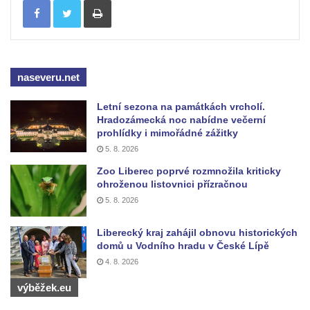
Kříž u silnice č. 15 západně od Želkovic
Kříž u silnice č. 15 jižně od Šepetel
Kříž západně od domu čp. 85 v ulici Na
Vilouni v Třebívlicích
naseveru.net
Kříž na rozcestí naproti domu čp. 714 v
Lučanech nad Nisou
Letní sezona na památkách vrcholí.
Hradozámecká noc nabídne večerní
Centrální kříž hřbitova Šumburk nad
prohlídky i mimořádné zážitky
Desnou v Tanvaldu
5. 8. 2026
Kříž u kostela svatého Františka z Assisi v
Zoo Liberec poprvé rozmnožila kriticky
ohroženou listovnici přízračnou
Tanvaldu
5. 8. 2026
Kříž u kostela svatého Jana Nepomuckého
ve Starých Křečanech
Liberecký kraj zahájil obnovu historických
domů u Vodního hradu v České Lípě
Kříž u domu čp. 39 v Rybništi
4. 8. 2026
Kříž u domu čp. 2 v Rybništi
výběžek.eu
Kříž u domu čp. 128 v Rybništi
Kříž východně od Dubé nad lesoparkem