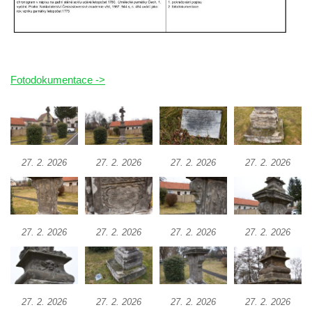
Kříž poblíž Ovčího mostu u Tisové
Kříž u kaple svatých Cyrila a Metoděje v
Kunraticích u Šluknova
Kříž na zahradě u domu ev. č. 11 v
Fotodokumentace ->
Kunraticích u Šluknova
Kříž naproti domu čp. 34 v Kunraticích u
Šluknova
Kříž u polní cesty mezi Šluknovem a
27. 2. 2026
27. 2. 2026
27. 2. 2026
27. 2. 2026
Knížecím
Školní kříž u polní cesty nad Lipovou ulicí v
Rychnově u Jablonce nad Nisou
Boží muka Anděl strážce v Kostelní ulici v
27. 2. 2026
27. 2. 2026
27. 2. 2026
27. 2. 2026
Rychnově u Jablonce nad Nisou
Centrální kříž bývalého hřbitova u kostela
svatého Václava v Rychnově u Jablonce
27. 2. 2026
27. 2. 2026
27. 2. 2026
27. 2. 2026
nad Nisou