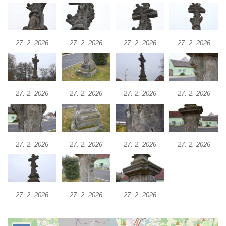
Misijní kříž na kostele svatého Václava v
Rychnově u Jablonce nad Nisou
Kříž u domu čp. 23 v Pulečném
27. 2. 2026
27. 2. 2026
27. 2. 2026
27. 2. 2026
Kříž u rozcestí u domu čp. 53 v Maršovicích
Centrální kříž hřbitova v Krásné u Pěnčína
Boží muka v zámeckém parku Dolního
27. 2. 2026
27. 2. 2026
27. 2. 2026
27. 2. 2026
zámku v Teplicích nad Metují
Kříž na náměstí Aloise Jiráska v Teplicích
nad Metují
27. 2. 2026
27. 2. 2026
27. 2. 2026
27. 2. 2026
Kříž před kostelem Panny Marie Pomocné v
Teplicích nad Metují
Kříž na hřbitově v Teplicích nad Metují
Boží muka nad pramenem U svatého
27. 2. 2026
27. 2. 2026
27. 2. 2026
Antoníčka v Teplicích nad Metují
Kříž u kostela Nanebevzetí Panny Marie v