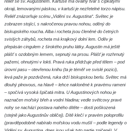
reliéf se sv. Augustinem. Kartuše má oválný tvar s cípkatými
Práchně
okraji, lemovanými páskou, v kartuši je nezřetelné torzo nápisu.
Kříž na rozcestí u domu čp. 283 v Dolním
Reliéf znázorňuje scénu „Vidění sv. Augustina“. Světec je
Podluží
zobrazen stojící, s nakročenou pravou nohou, oděný do
Görnerův kříž u silnice č. 264 v Dolním
biskupského roucha. Alba i rocheta jsou členěné do četných
Podluží
svislých záhybů, rocheta má krajkový dolní lem. Oděv je
přepásán cingulem z širokého pruhu látky. Augustin má ještě
Kříž u domu čp. 155 v Chřibské
plášť s ozdobným lemem, sepnutý na prsou. Plášť je rozhrnutý
Údajný kříž u domu čp. 283 ve Chřibské
pažemi, ohnutými v lokti. Pravá ruka přidržuje před tělem – pod
Kříž jižně od Bukolu
úrovní pasu – otevřenou knihu (ta je téměř ve svislé pozici),
Kříž na návsi v Bukolu
levá paže je pozdvižená, ruka drží biskupskou berlu. Světec má
Centrální kříž hřbitova v Hrobčicích
dlouhý plnovous, na hlavě – lehce nakloněné k pravému rameni
– spočívá vysoká špičatá mitra. U Augustinových nohou je
Kříž u silnice z Chouče do Mirošovic
naznačen mořský břeh a vodní hladina; vedle světcovy pravé
Centrální kříž hřbitova v Chouči
nohy se nachází postava nahého dítěte – dosti poškozená
Kříž na rozcestí v Záluží
(stejně jako Augustinův obličej). Dítě klečí v pravém poloprofilu
Kříž v ulici V Zátiší v Dobříni
(pravděpodobně nabíralo mořskou vodu mušlí – podle legendy o
Boží muka u domu čp. 392 na rohu ulic Na
Vidění sv. Augustina, dnes jsou však tyto partie zničené). V