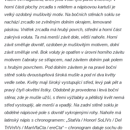
Hradčanech a Palackého v Roudnici nad
horní části plochy zrcadla s reliéfem a nápisovou kartuší je
Labem
velký ozdobný mušlovitý motiv. Na bočních stěnách soklu se
nachází zrcadlo se zvlněným dolním okrajem, lemované
Kříž v centru Liběšic
páskou. Vnitřek zrcadla má hrubý povrch, střední a horní část
Kříž na návsi v Chouči
zakrývá voluta. Ta má menší závit dole, větší nahoře. Horní
Boží muka na rozcestí východně od Chouče
závit směřuje dovnitř, ozdoben je mušlovitým motivem, dolní
Kříž na návsi v Lužici
závit směřuje vně. Bok voluty je opatřen v úrovni horního závitu
Kříž na návsi v Dobrčicích
motivem čabraky se střapcem, nad závitem dolním pak polem
Kříž u domu čp. 3 v Chrámcích
s hrubým povrchem. Pod dolním závitem je na pravé boční
stěně soklu dvoustupňová široká mušle a pod ní dva květy
Kříž u polní cesty severozápadně od Kozel
vedle sebe. Květy mají široký vystupující střed, levý pak pět a
Údajný kříž na návsi v Kozlech
pravý čtyři okvětní lístky. Obdobně je provedena i levá boční
Centrální kříž hřbitova v Kozlech
stěna; zde je mušle užší, s třemi výžlabky a pětilistý květ nemá
Kříž východně od Oparna u cesty na Lovoš
střed vystouplý, ale menší a vpadlý. Na zadní stěně soklu je
Pamětní kříž na Lovoši
obdélné nápisové pole s dovnitř vykrojenými rohy. Nahoře má
latinský nápis s chronogramem: „StatVa / HonorI SoLIVs / DeI
Kříž na rozcestí u domu čp. 49 ve Svojkově
TrIVnIVs / ManVfaCta / ereCta“ – chronogram datuje sochu do
Centrální kříž bývalého hřbitova v Horním