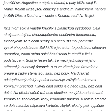
Boží muka na křižovatce ulic Latrán a K
je reliéf sv. Augustina a nápis s datací, u paty kříže stojí P.
Malší ve Velešíně
Marie. Kolem kříže jsou obláčky s andílčími hlavičkami, nahoře
je Bůh Otec a Duch sv. – spolu s Kristem tvoří N. Trojici.
Centrální kříž hřbitova ve Velešíně
Kříž u kostela svatého Václava ve Velešíně
Kříž tvoří sokl a vlastní krucifix s plastickou výzdobou. Celá
Kříž u brány na hřbitov ve Velešíně
skulptura stojí na dvoustupňovém obdélném fundamentu,
Kříž na zahradě domu čp. 127 v Římově
skládajícím se z dolní desky a o něco užšího, poměrně
Kříž u fary v Římově
vysokého podstavce. Sokl kříže je na tomto podstavci situován
uprostřed, zadní stěna dolní části soklu je téměř v líci s
Kříž u lípy Jana Gurreho v Římově
podstavcem. Sokl je řešen tak, že mezi jednotlivými jeho
Boží muka u hřbitova v Římově
stěnami je zubovitý ústupek, a to ve všech jeho úrovních a
Centrální kříž hřbitova v Římově
přední a zadní stěna jsou širší, než boky. Na dvakrát
Kříž na návsi v Dolním Třeboníně
odstupňovaný nízký spodek navazuje zužující se konvex-
Kříž poblíž domu čp. 169 v Plavu
konkávní přechod. Hlavní část soklu je o něco užší, než část
dolní. Na přední stěně má sokl obdélné, na výšku orientované
Kříž na návsi v Plavu
zrcadlo se zaoblenými rohy, lemované páskou. V tomto zrcadle
Boží muka v Plavu
se dole nachází nápisová kartuše, zbytek plochy pak vyplňuje
Kříž u Obrázku severovýchodně od