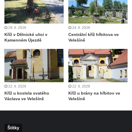
Kříž poblíž domu čp. 106 v Kryštofově Údolí
Kříž u Hamerského potoka východně od
Naděje
29. 6. 2026
24. 6. 2026
Kříž v Dělnické ulici v
Centrální kříž hřbitova ve
Kříž u cesty východně od Antonínova údolí
Kamenném Újezdě
Velešíně
u Mařenic
Centrální kříž hřbitova v Trávníku
Kříž u silnice 13/E442 na jihovýchodním
okraji Svoru
Centrální kříž hřbitova ve Svoru
22. 6. 2026
22. 6. 2026
Kříž u silnice západně od Roudníčku
Kříž u kostela svatého
Kříž u brány na hřbitov ve
Centrální kříž hřbitova v Brníkově
Václava ve Velešíně
Velešíně
Kříž u hřbitova v Brníkově
Boží muka v centru Brníkova
Kříž před kostelem svatého Jiljí v Ředhošti
Štítky