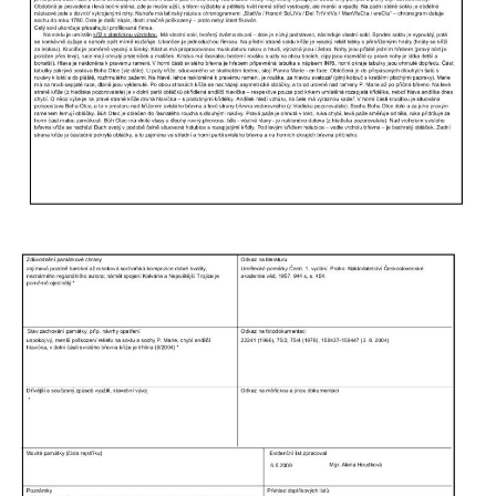
Centrální kříž na starém hřbitově ve
Vilémově
Centrální kříž na novém hřbitově ve
Vilémově
Kříž u kostela Nanebevzetí Panny Marie na
křížové cestě ve Vilémově
Kříž u cesty mezi Růžovou a Kamenickou
Strání
Kříž u severní zdi kostela Nalezení svatého
Kříže ve Frýdlantu
Kříž na Křížové cestě na Křížovém vrchu ve
Frýdlantu
Centrální kříž hřbitova ve Sloupu v Čechách
Kříž u koryta náhonu na Chřibské Kamenici
Kříž na Strážném vrchu v Rumburku