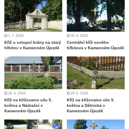
Velkých Žernosekách
Centrální kříž hřbitova ve Velkých
Žernosekách
Kříž východně od Libochovan u silnice do
1. 7. 2026
30. 6. 2026
Řepnic
Kříž u vstupní brány na starý
Centrální kříž nového
Centrální kříž hřbitova v Libochovanech
hřbitov v Kamenném Újezdě
hřbitova v Kamenném Újezdě
Kříž v Trojické ulici před hřbitovem ve
Chloumku v Mělníku
Kříž na fasádě domu čp. 4 v Benešově ulici
ve Sloupu v Čechách
Kříž v parku na náměstí T. G. Masaryka ve
29. 6. 2026
29. 6. 2026
Sloupu v Čechách
Kříž na křižovatce ulic 5.
Kříž na křižovatce ulic 5.
Kříž na kostele svaté Kateřiny Alexandrijské
května a Nádražní v
května a Dělnická v
Kamenném Újezdě
Kamenném Újezdě
ve Sloupu v Čechách
Kříž u silnice mezi Sloupem v Čechách a
Novým Borem