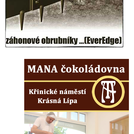
Rotující kříž před farou v Cítolibech
Boží muka Na Spravedlnosti na jižním
okraji Loun
Centrální kříž hřbitova v Chlumčanech
Kříž u Kleinova statku v Konětopech
Centrální kříž bývalého hřbitova u kostela
svatého Jakuba ve Hřivicích
Kříž na rozcestí v severní části Touchovic
Kříž u kaple svatého Josefa v Jimlíně
Centrální kříž hřbitova v Opočně u Loun
Kříž na vstupní bráně na hřbitov v Opočně u
Loun
Kříž na ohradní zdi fary čp. 1 v Opočně
Kříž u kostela Nanebevzetí Panny Marie v
Opočně