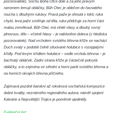
pozorovatele). Sochu Boha Otce dole a za jeho pravým
Kříž u Borských u domu čp. 859 v
ramenem lemují obláčky. Bůh Otec je oblečen do řasnatého
Mikulášovicích
roucha s dlouhými rukávy. Pravá paže je ohnutá v lokti, ruka
Kříž Ließnerových naproti Mikovu v
chybí, levá paže směřuje od těla, ruka přidržuje za horní část
Mikulášovicích
malou zeměkouli. Bůh Otec má vlnité vlasy a dlouhý rovný
Kříž u Mikulášovického potoka poblíž
plnovous, tělo – včetně hlavy – je nakloněno doleva (z hlediska
Mikovu v Mikulášovicích
pozorovatele). Nad vrcholem svislého břevna kříže se nachází
Lissnerův kříž u domu čp. 39 v
Duch svatý v podobě čelně situované holubice s rozepjatými
Mikulášovicích
křídly. Pod levým křídlem holubice – vedle vrcholu břevna – je
Hampelův kříž u bývalých kasáren v
bachratý obláček. Zadní strana kříže je částečně pokrytá
Mikulášovicích
obláčky, a to zejména ve střední a horní partii svislého břevna a
na horních okrajích břevna příčného.
Marchnerův (Zelený) kříž naproti domu čp.
35 v Mikulášovicích
Zajímavá pozdně barokní až rokoková sochařská kompozice
Schneiderův kříž před domem čp. 55 v
dobré kvality, neznámého regionálního autora; námět spojení
Mikulášovicích
Kalvárie a Nejsvětější Trojice je poměrně ojedinělý.
Kříž na Kostelní stezce v Mikulášovicích
Maazův kříž na Kostelní stezce v
Evidenční list
: