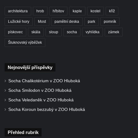
Kříž na kostele Nanebevzetí Panny Marie v
Horním Jiřetíně
architektura
hrob
hřbitov
kaple
kostel
kříž
Centrální kříž hřbitova v Postoloprtech
Lužické hory
Most
pamětní deska
park
pomník
Kříž u hřbitova v Postoloprtech
pískovec
skála
sloup
socha
vyhlídka
zámek
Kříž na křižovatce v Sokolské ulici v Šumné-
Šluknovský výběžek
Litvínově
Kříž u silnice z nádraží do Vraňan
Kříž před domem čp. 45 ve Vraňanech
Nejnovější příspěvky
Centrální kříž hřbitova v Malém Březně
Socha Chalikotérium v ZOO Hluboká
Kříž na návsi v Nemilkově
Socha Smilodon v ZOO Hluboká
Centrální kříž hřbitova v Chotyni
Socha Veledaněk v ZOO Hluboká
Zámecký kříž v Liberecké ulici na
Socha Koroun bezzubý v ZOO Hluboká
východním okraji Hrádku nad Nisou
Centrální kříž hřbitova v Hrádku nad Nisou
Kříž mezi domy čp. 300 a čp. 308 v ulici
Přehled rubrik
Liberecká v Hrádku nad Nisou