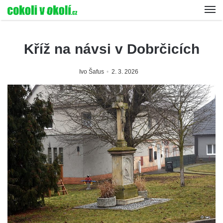
Kříž na návsi v Dobrčicích
Ivo Šafus
2. 3. 2026