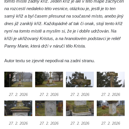
tomto místě žádný kříž. Jeden kříž je ale v této mapě zachycen
Práchně
na rozcestí nedaleko této vesnice, otázkou je, jestli je to ten
Kříž na rozcestí u domu čp. 283 v Dolním
samý kříž a byl časem přesunut na současné místo, anebo jiný
Podluží
dnes již zaniklý kříž. Každopádně ať tak či onak, stojí tento kříž
Görnerův kříž u silnice č. 264 v Dolním
nyní na tomto místě a myslím si, že je i dobře udržován. Na
Podluží
kříži je ukřižovaný Kristus, a na hranolovém podstavci je reliéf
Panny Marie, která drží v náručí tělo Krista.
Kříž u domu čp. 155 v Chřibské
Údajný kříž u domu čp. 283 ve Chřibské
Autor textu se zjevně nepodíval na zadní stranu.
Kříž jižně od Bukolu
Kříž na návsi v Bukolu
Centrální kříž hřbitova v Hrobčicích
Kříž u silnice z Chouče do Mirošovic
27. 2. 2026
27. 2. 2026
27. 2. 2026
27. 2. 2026
Centrální kříž hřbitova v Chouči
Kříž na rozcestí v Záluží
Kříž v ulici V Zátiší v Dobříni
27. 2. 2026
27. 2. 2026
27. 2. 2026
27. 2. 2026
Boží muka u domu čp. 392 na rohu ulic Na