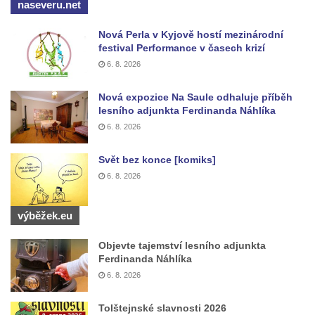
naseveru.net
Wäberův kříž v zahradě domu čp. 184 v
Mikulášovicích
Nová Perla v Kyjově hostí mezinárodní
festival Performance v časech krizí
Kříž na louce v horních Mikulášovicích
6. 8. 2026
Posteltův kříž naproti domu ev.č. 29 v
Mikulášovicích
Nová expozice Na Saule odhaluje příběh
lesního adjunkta Ferdinanda Náhlíka
Kříž Neubaukreuz u domu čp. 698 v
6. 8. 2026
Mikulášovicích
Kříž manželů Endlerových u továrního
Svět bez konce [komiks]
objektu v Mikulášovicích
6. 8. 2026
Kříž u silnice východně od Mikulášovic
výběžek.eu
Meyerův kříž východně od Mikulášovic
Kříž u rozcestí k větrnému mlýnu Světlík v
Objevte tajemství lesního adjunkta
Horním Podluží
Ferdinanda Náhlíka
6. 8. 2026
Kříž u domu čp. 1016 v Mikulášovicích
Herltův kříž u Mikova v Mikulášovicích
Tolštejnské slavnosti 2026