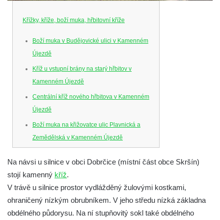
Křížky, kříže, boží muka, hřbitovní kříže
Boží muka v Budějovické ulici v Kamenném
Újezdě
Kříž u vstupní brány na starý hřbitov v
Kamenném Újezdě
Centrální kříž nového hřbitova v Kamenném
Újezdě
Boží muka na křižovatce ulic Plavnická a
Zemědělská v Kamenném Újezdě
Kříž na křižovatce ulic 5. května a Nádražní
Na návsi u silnice v obci Dobrčice (místní část obce Skršín)
v Kamenném Újezdě
stojí kamenný
kříž
.
Kříž na křižovatce ulic 5. května a Dělnická
V trávě u silnice prostor vydlážděný žulovými kostkami,
v Kamenném Újezdě
ohraničený nízkým obrubníkem. V jeho středu nízká základna
Kříž v Dělnické ulici v Kamenném Újezdě
obdélného půdorysu. Na ní stupňovitý sokl také obdélného