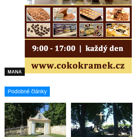
Centrální kříž na starém hřbitově ve
Vilémově
Centrální kříž na novém hřbitově ve
Vilémově
Kříž u kostela Nanebevzetí Panny Marie na
křížové cestě ve Vilémově
Kříž u cesty mezi Růžovou a Kamenickou
Strání
MANA
Kříž u severní zdi kostela Nalezení svatého
Kříže ve Frýdlantu
Podobné články
Kříž na Křížové cestě na Křížovém vrchu ve
Frýdlantu
Centrální kříž hřbitova ve Sloupu v Čechách
Kříž u koryta náhonu na Chřibské Kamenici
Kříž na Strážném vrchu v Rumburku