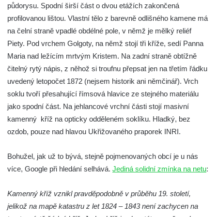
Boží muka na křižovatce ulic Latrán a K
půdorysu. Spodní širší část o dvou etážích zakončená
Malší ve Velešíně
profilovanou lištou. Vlastní tělo z barevně odlišného kamene má
na čelní straně vpadlé obdélné pole, v němž je mělký reliéf
Centrální kříž hřbitova ve Velešíně
Piety. Pod vrchem Golgoty, na němž stojí tři kříže, sedí Panna
Kříž u kostela svatého Václava ve Velešíně
Maria nad ležícím mrtvým Kristem. Na zadní straně obtížně
Kříž u brány na hřbitov ve Velešíně
čitelný rytý nápis, z něhož si troufnu přepsat jen na třetím řádku
Kříž na zahradě domu čp. 127 v Římově
uvedený letopočet 1872 (nejsem historik ani němčinář). Vrch
Kříž u fary v Římově
soklu tvoří přesahující římsová hlavice ze stejného materiálu
jako spodní část. Na jehlancové vrchní části stojí masivní
Kříž u lípy Jana Gurreho v Římově
kamenný kříž na opticky odděleném soklíku. Hladký, bez
Boží muka u hřbitova v Římově
ozdob, pouze nad hlavou Ukřižovaného praporek INRI.
Centrální kříž hřbitova v Římově
Kříž na návsi v Dolním Třeboníně
Bohužel, jak už to bývá, stejně pojmenovaných obcí je u nás
Kříž poblíž domu čp. 169 v Plavu
více, Google při hledání selhává.
Jediná solidní zmínka na netu
:
Kříž na návsi v Plavu
Kamenný kříž vznikl pravděpodobně v průběhu 19. století,
Boží muka v Plavu
jelikož na mapě katastru z let 1824 – 1843 není zachycen na
Kříž u Obrázku severovýchodně od