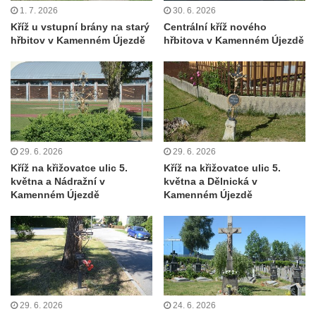
1. 7. 2026
30. 6. 2026
Kříž poblíž Ovčího mostu u Tisové
Kříž u vstupní brány na starý
Centrální kříž nového
Kříž u kaple svatých Cyrila a Metoděje v
hřbitov v Kamenném Újezdě
hřbitova v Kamenném Újezdě
Kunraticích u Šluknova
Kříž na zahradě u domu ev. č. 11 v
Kunraticích u Šluknova
Kříž naproti domu čp. 34 v Kunraticích u
Šluknova
29. 6. 2026
29. 6. 2026
Kříž u polní cesty mezi Šluknovem a
Kříž na křižovatce ulic 5.
Kříž na křižovatce ulic 5.
Knížecím
května a Nádražní v
května a Dělnická v
Kamenném Újezdě
Kamenném Újezdě
Školní kříž u polní cesty nad Lipovou ulicí v
Rychnově u Jablonce nad Nisou
Boží muka Anděl strážce v Kostelní ulici v
Rychnově u Jablonce nad Nisou
Centrální kříž bývalého hřbitova u kostela
svatého Václava v Rychnově u Jablonce
29. 6. 2026
24. 6. 2026
nad Nisou