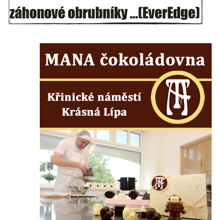
Mikulášovicích
Boží muka na Kostelní stezce v
Mikulášovicích
Franzeho kříž u domu čp. 356 v
Mikulášovicích
Hammerberský kříž na křižovatce mezi
domy čp. 739 a 758 v Mikulášovicích
Kříž Johannese Herlta poblíž domu čp. 428
v Mikulášovicích
Drascheho kříž na zahradě domu čp. 915 v
Mikulášovicích
Hillův kříž u domu čp. 436 v Mikulášovicích
Hampelův kříž západně od dolního nádraží
v Mikulášovicích
Kříž před kostelem svatých Petra a Pavla v
Růžové