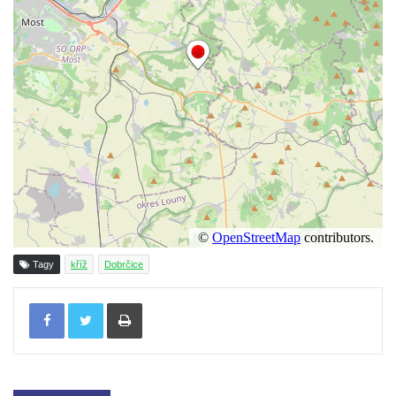
Chlumu
Kříž jižně od Prysku
Boží muka svatého Floriána v Mezné
Neugebauerův kříž východně od Sloupu v
Čechách
Kříž u kostela Zvěstování Panny Marie v
Duchcově
Údajný kříž před kostelem svatých Petra a
Pavla v Jeníkově
Kříž na návsi v Jeníkově
Tagy
kříž
Dobrčice
Kříž na křižovatce v Teplické ulici v Lahošti
Tisknout
Kříž U Pěti lip na pastvině severovýchodně
od Mikulášovic
Kříž na rozcestí u domu čp. 123 v
Mikulášovicích