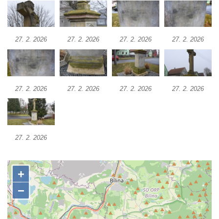
Hradčanech a Palackého v Roudnici nad
Labem
Kříž v centru Liběšic
27. 2. 2026
27. 2. 2026
27. 2. 2026
27. 2. 2026
Kříž na návsi v Chouči
Boží muka na rozcestí východně od Chouče
Kříž na návsi v Lužici
27. 2. 2026
27. 2. 2026
27. 2. 2026
27. 2. 2026
Kříž na návsi v Dobrčicích
Kříž u domu čp. 3 v Chrámcích
Kříž u polní cesty severozápadně od Kozel
27. 2. 2026
Údajný kříž na návsi v Kozlech
Centrální kříž hřbitova v Kozlech
Kříž východně od Oparna u cesty na Lovoš
Pamětní kříž na Lovoši
Kříž na rozcestí u domu čp. 49 ve Svojkově
Centrální kříž bývalého hřbitova v Horním