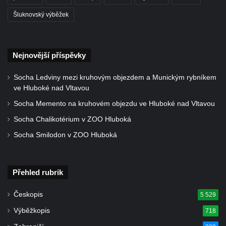
Polici nad Metují
Šluknovský výběžek
Pánův kříž v Broumovských stěnách
Machovský kříž v Broumovských stěnách
Kříž u domu čp. 113 na Vlčí Hoře
Nejnovější příspěvky
Kříž pod domem čp. 177 na Vlčí Hoře
Socha Ledviny mezi kruhovým objezdem a Munickým rybníkem
Centrální kříž hřbitova Vlčí Hora
ve Hluboké nad Vltavou
Kříž u domu čp. 128 na Vlčí Hoře
Socha Memento na kruhovém objezdu ve Hluboké nad Vltavou
Kříž u domu čp. 79 v ulici Salmovská ve
Socha Chalikotérium v ZOO Hluboká
Velkém Šenově
Socha Smilodon v ZOO Hluboká
Kříž naproti domu čp. 23 v ulici Salmovská
ve Velkém Šenově
Přehled rubrik
Kříž u kostela svatého Jana Křtitele v
Teplicích
Českopis
5 529
Údajný kříž u silnice č. 15 západně od
Výběžkopis
718
Želkovic pod horou Libeš