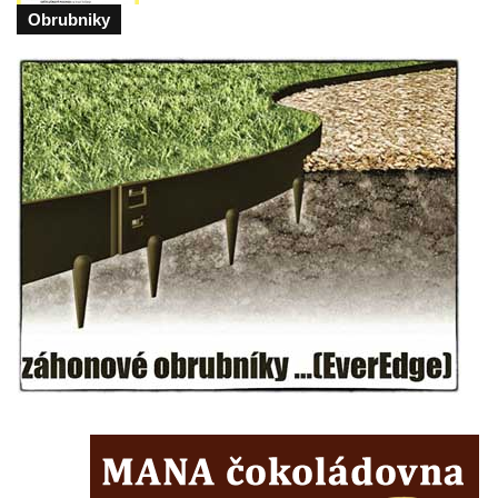
Tanvaldu
Obrubniky
Kostel svatého Františka z Assisi v Tanvaldu
Riedlova hrobka v Desné
Kaple svaté Alžběty Durynské v Dolních
Křečanech
Márnice nového hřbitova ve Starých
Křečanech
Bývalá márnice u hřbitova v Dubé
Kostel Nalezení svatého Kříže v Dubé
Kostel Nanebevzetí Panny Marie v
Úněticích
Kostel svatého Klementa v Levém Hradci
Kostel Wang (Karpacz – Bierutowice,
Polsko)
Skalní kaple Nejsvětější Trojice u Česká
Kamenice