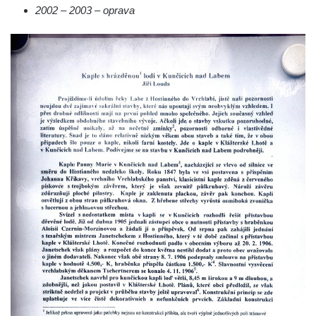
Márnice na hřbitově v Kozlech
2002 – 2003 – oprava
Vesnický kostel v Reinhardtsdorfu
Kaple v Oparnu
Protestantský (evangelicko-luterský) kostel
Crostau
Kaple Nanebevstoupení Panny Marie ve
Svitavě
Výklenková kaple Piety ve Svojkově
Kostel Nejsvětější Trojice ve Velenicích
Kostel svatého Vavřince v Okounově
Kostel svatých Petra a Pavla v Semilech
Kostel Nanebevzetí Panny Marie (St. Mariä
Himmelfahrt) v Schirgiswalde
Kostel svaté Máří Magdaleny u hradu
Krasíkov