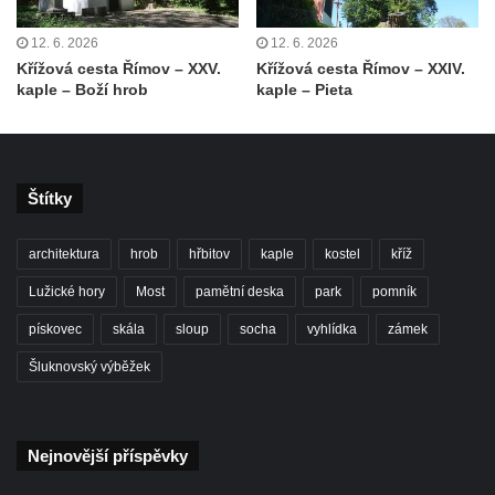
Kostel svatého Václava v Srbské Kamenici
12. 6. 2026
12. 6. 2026
Kostel svatého Kryštofa v Kryštofově Údolí
Křížová cesta Římov – XXV.
Křížová cesta Římov – XXIV.
Hrobka rodiny Havlovy na hřbitově v
kaple – Boží hrob
kaple – Pieta
Chloumku v Mělníku
Kostel Nejsvětější Trojice na hřbitově v
Chloumku v Mělníku
Štítky
Kaple svatého Jana Nepomuckého na
Chloumečku v Mělníku
architektura
hrob
hřbitov
kaple
kostel
kříž
Hřbitovní kaple v Trávníku
Lužické hory
Most
pamětní deska
park
pomník
Hřbitovní kaple ve Svoru
pískovec
skála
sloup
socha
vyhlídka
zámek
Kaple na rozcestí v jižní části Budyně nad
Šluknovský výběžek
Ohří
Kaple v centru Roudníčku
Kaple u domu čp. 51 v Roudníčku
Nejnovější příspěvky
Kaple v Brníkově