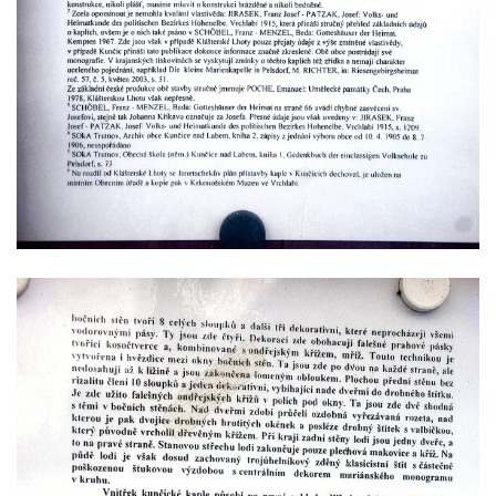
Kaple Olivetské hory pod věží kostela
svatého Michaela Archanděla v Bochově
Mildeova kaple pod Ortelem
Kostel Zvěstování Panny Marie v Duchcově
Výklenková kaple v Teplické ulici u stadionu
v Duchcově
Evangelický kostel v Duchcově
Kostel svatých Petra a Pavla v Jeníkově
Kaple svaté Anny v Jeníkově
Kaple Panny Marie v Lahošti
Kaple svatého Jana Nepomuckého v
Lahošti
Kostel svatého Mikuláše v Mikulášovicích
Kaple Tří otců v Mikulášovicích
Kaple Matky Boží v Mikulášovicích