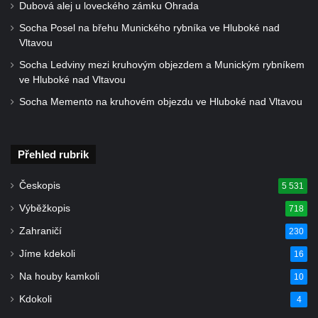
Dubová alej u loveckého zámku Ohrada
Kostel svatého Floriána v Podbradci
Socha Posel na břehu Munického rybníka ve Hluboké nad
Kaple na západním okraji Ředhoště
Vltavou
Kostel svatého Jiljí v Ředhošti
Socha Ledviny mezi kruhovým objezdem a Munickým rybníkem
Kaple severně od Ředhoště
ve Hluboké nad Vltavou
Kostel Nanebevzetí Panny Marie v Horním
Socha Memento na kruhovém objezdu ve Hluboké nad Vltavou
Jiřetíně
Kostel Nanebevzetí Panny Marie v
Postoloprtech
Přehled rubrik
Hřbitovní kaple v Postoloprtech
Českopis
5 531
Kostel svatého Jana Evangelisty v Malém
Výběžkopis
718
Březně
Zahraničí
230
Kaple svatého Antonína Paduánského na
Jíme kdekoli
16
návsi ve Vysokém Březně
Na houby kamkoli
10
Bývalá kaple svatých Jana a Pavla v
Nemilkově
Kdokoli
4