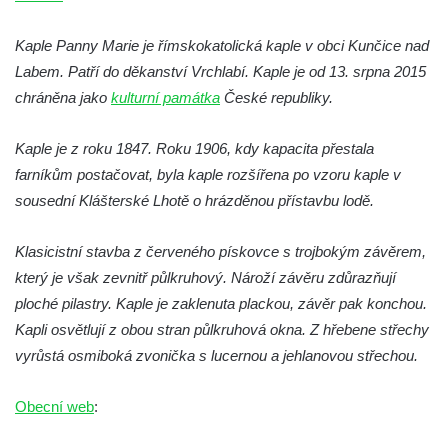
Kaple na křižovatce ulic Budějovická a
Dělnická v Kamenném Újezdě
Kaple Panny Marie je římskokatolická kaple v obci Kunčice nad
Labem. Patří do děkanství Vrchlabí. Kaple je od 13. srpna 2015
Bývalý kostel svatých Filipa a Jakuba na
chráněna jako
náměstí J. V. Kamarýta ve Velešíně
kulturní památka
České republiky.
Kaple na hřbitově ve Velešíně
Kaple je z roku 1847. Roku 1906, kdy kapacita přestala
Márnice na hřbitově ve Velešíně
farníkům postačovat, byla kaple rozšířena po vzoru kaple v
Kostel svatého Václava ve Velešíně
sousední Klášterské Lhotě o hrázděnou přístavbu lodě.
Poutní areál Římov
Klasicistní stavba z červeného pískovce s trojbokým závěrem,
Kostel svatého Ducha v poutním areálu
který je však zevnitř půlkruhový. Nároží závěru zdůrazňují
Římov
ploché pilastry. Kaple je zaklenuta plackou, závěr pak konchou.
Křížová cesta Římov – XXV. kaple – Boží
Kapli osvětlují z obou stran půlkruhová okna. Z hřebene střechy
hrob
vyrůstá osmiboká zvonička s lucernou a jehlanovou střechou.
Křížová cesta Římov – XXIV. kaple – Pieta
Křížová cesta Římov – XXIII. kaple –
Obecní web
:
Kalvárie