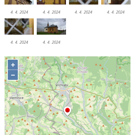
Kostel Božího Těla v Kraslicích
4. 4. 2024
4. 4. 2024
4. 4. 2024
4. 4. 2024
Kostel svaté Maří Magdalény v Karlových
Varech
Kaple Panny Marie pod hradem Přimda
Kaple Panny Marie v Kunčicích nad Labem
4. 4. 2024
4. 4. 2024
Hrobová kaple na hřbitově v Rychnově u
Jablonce nad Nisou
Márnice/hřbitovní kaple na hřbitově v
Rychnově u Jablonce nad Nisou
Výklenková kaple u rozcestí u domu čp. 42
v Krásné u Pěnčína
Márnice na hřbitově v Krásné u Pěnčína
Výklenková kaple naproti domu čp. 34 v
Krásné u Pěnčína
Kostel svatého Josefa v Krásné u Pěnčína