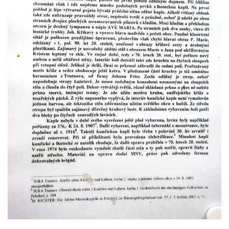
Kaple Andělů strážných (Fürleova kaple) v
Mikulášovicích
Balzerova kaple v Mikulášovicích
Kostel svatého Václava ve Šluknově
Kostel svatého Mikuláše v Třebušíně
Klášterní kostel svatého Františka z Assisi v
Zákupech
Kaple svatého Josefa u Zákup
Kostel svatých Fabiána a Šebestiána v
Zákupech
Kostel svatého Havla v Kuřívodech
Kaple Krista v žaláři u kostela Nalezení
svatého Kříže ve Frýdlantu
Kostel Nalezení svatého Kříže ve Frýdlantu
Kostel Krista Spasitele ve Frýdlantu