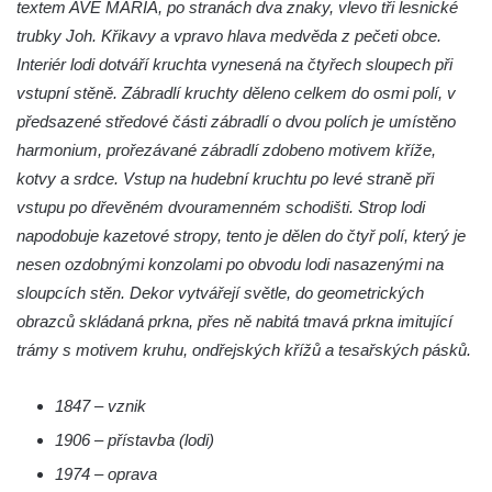
textem AVE MARIA, po stranách dva znaky, vlevo tři lesnické
trubky Joh. Křikavy a vpravo hlava medvěda z pečeti obce.
Kostel svatého Havla na hřbitově v
Interiér lodi dotváří kruchta vynesená na čtyřech sloupech při
Hrobčicích
vstupní stěně. Zábradlí kruchty děleno celkem do osmi polí, v
Kaple svatého Vavřince v Mirošovicích
předsazené středové části zábradlí o dvou polích je umístěno
Márnice na hřbitově v Račicích
harmonium, prořezávané zábradlí zdobeno motivem kříže,
Márnice na hřbitově v Dobříni
kotvy a srdce. Vstup na hudební kruchtu po levé straně při
Kaple v Bezděkově
vstupu po dřevěném dvouramenném schodišti. Strop lodi
Kaple Nejsvětější Trojice v centru Liběšic
napodobuje kazetové stropy, tento je dělen do čtyř polí, který je
nesen ozdobnými konzolami po obvodu lodi nasazenými na
Výklenková kaple na rozcestí na jižním
sloupcích stěn. Dekor vytvářejí světle, do geometrických
okraji Liběšic
obrazců skládaná prkna, přes ně nabitá tmavá prkna imitující
Kostel svaté Kateřiny v Chouči
trámy s motivem kruhu, ondřejských křížů a tesařských pásků.
Kaple svatého Blažeje východně od Lužice
Kostel svatého Augustina v Lužici
1847 – vznik
Márnice na hřbitově v Lužici
1906 – přístavba (lodi)
Kostel svatého Martina v Kozlech
1974 – oprava