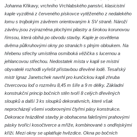
Jidášovo
Johanna Křikavy, vrchního Vrchlabského panství, klasicistní
kaple vyzděná z červeného pískovce vytěženého z nedalekého
Křížová cesta Římov – VI. kaple – Olivetská
lomu s trojbokým závěrem orientovaným k SV straně. Nároží
hora (Getsemanská zahrada)
závěru jsou zvýrazněna plochými pilastry a širokou korunovou
Křížová cesta Římov – V. kaple – Smutná
římsou, která obíhá po obvodu stavby. Kaple je osvětlena
duše
dvěma půlkruhovými okny po stranách s plným obloukem. Na
Křížová cesta Římov – IV. kaple – Pustá ves
hřebenu střechy umístěna osmiboká věžička s lucernou a
Křížová cesta Římov – III. kaple – Stádní
jehlancovou střechou. Nedostatek místa v kapli se místní
brána
obyvatelé rozhodli vyřešit přístavbou dřevěné lodě. Tesařský
Křížová cesta Římov – II. kaple – Poslední
mistr Ignaz Janetschek navrhl pro kunčickou kapli zhruba
večeře Páně
čtvercovou loď o rozměru 8,45 m šíře a 9 m délky. Základní
konstrukční princip bočních stěn tvoří 8 celých dřevěných
Křížová cesta Římov – I. kaple – Loučení
sloupků a další 3 ks sloupků dekorativních, které však
Ježíše s Pannou Marií
neprocházejí všemi vodorovnými čtyřmi pásy konstrukce.
Márnice na hřbitově v Římově
Dekorace hrázděné stavby je obohacena falešnými prahovými
Kaple v Horním Třeboníně
pásky tvořící kosočtverce a mříže, kombinované s ondřejskými
Kaple Panny Marie v Horním Třeboníně
kříži. Mezi okny se uplatňuje hvězdice. Okna po bočních