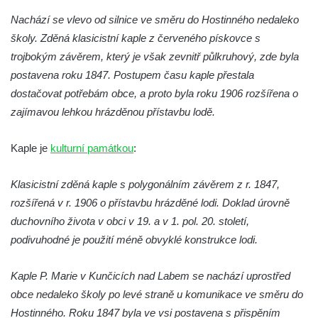
Pilát
Nachází se vlevo od silnice ve směru do Hostinného nedaleko
Křížová cesta Římov – XIV. kaple – U
školy. Zděná klasicistní kaple z červeného pískovce s
Kaifáše (U Děvečky)
trojbokým závěrem, který je však zevnitř půlkruhový, zde byla
Křížová cesta Římov – XIII. kaple – U
postavena roku 1847. Postupem času kaple přestala
Annáše (U Kaifáše)
dostačovat potřebám obce, a proto byla roku 1906 rozšířena o
Křížová cesta Římov – XII. kaple – Vodní
zajímavou lehkou hrázděnou přístavbu lodě.
brána
Kaple je
kulturní památkou
:
Křížová cesta Římov – XI. kaple – Ježíš
haněn a tupen
Klasicistní zděná kaple s polygonálním závěrem z r. 1847,
Křížová cesta Římov – X. kaple – U
rozšířená v r. 1906 o přístavbu hrázděné lodi. Doklad úrovně
Cedronu
duchovního života v obci v 19. a v 1. pol. 20. století,
Křížová cesta Římov – IX. kaple – U
podivuhodné je použití méně obvyklé konstrukce lodi.
chromého žida
Křížová cesta Římov – VIII. kaple – Kristus
Kaple P. Marie v Kunčicích nad Labem se nachází uprostřed
svázán a ze zahrady vyhnán
obce nedaleko školy po levé straně u komunikace ve směru do
Křížová cesta Římov – VII. kaple – Políbení
Hostinného. Roku 1847 byla ve vsi postavena s přispěním