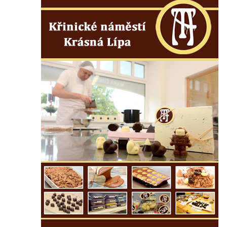
Kostel svatého Vendelína v Perštejně
Kostel Nejsvětější Trojice v Klášterci nad
Ohří
Evangelická modlitebna u autobusového
nádraží v Dubé
Hřbitovní kaple ve Velkém Šenově
Kaple svaté Apolónie v Cítolibech
Kostel svatého Jakuba Většího v Cítolibech
Márnice na hřbitově v Chlumčanech
Kostel svatého Klementa ve Chlumčanech
Kaple svatého Václava ve Vlčí
Kaple svatého Floriána ve Veltěži
Kaple západně od Veltěž u silnice do
Černčic