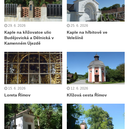
Všestudech
Kostel svatého Václava ve Strupčicích
Kaple v Michalovicích
29. 6. 2026
25. 6. 2026
Kaple na křižovatce ulic
Kaple na hřbitově ve
Kostel svatého Mikuláše ve Velkých
Budějovická a Dělnická v
Velešíně
Žernosekách
Kamenném Újezdě
Kaple svatého Urbana ve Velkých
Žernosekách
Kaple svatého Huberta u hradiště Hrádek u
Libochovan
Kostel Narození Panny Marie v
15. 6. 2026
12. 6. 2026
Libochovanech
Loreta Římov
Křížová cesta Římov
Márnice u kostel svatého Jana
Nepomuckého ve Starých Křečanech
Kostel svatého Jana Nepomuckého ve
Starých Křečanech