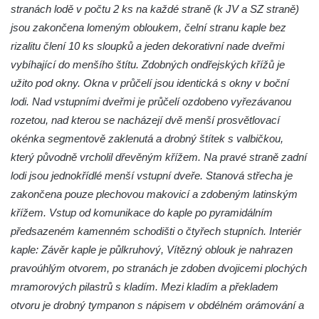
Kaple mezi Dolním Třebonínem a Horním
stranách lodě v počtu 2 ks na každé straně (k JV a SZ straně)
Třebonínem
jsou zakončena lomeným obloukem, čelní stranu kaple bez
rizalitu člení 10 ks sloupků a jeden dekorativní nade dveřmi
Kaple v severní části Dolního Třebonína
vybíhající do menšího štítu. Zdobných ondřejských křížů je
Márnice na hřbitově v Rybniště
užito pod okny. Okna v průčelí jsou identická s okny v boční
Kaple u kostela svatého Jiljí v Lužci nad
lodi. Nad vstupními dveřmi je průčelí ozdobeno vyřezávanou
Vltavou
rozetou, nad kterou se nacházejí dvě menší prosvětlovací
Kostel svatého Jiljí v Lužci nad Vltavou
okénka segmentově zaklenutá a drobný štítek s valbičkou,
Kaple Božího těla na hřbitově v Hostíně u
který původně vrcholil dřevěným křížem. Na pravé straně zadní
Vojkovic
lodi jsou jednokřídlé menší vstupní dveře. Stanová střecha je
zakončena pouze plechovou makovicí a zdobeným latinským
Kostel Nanebevzetí Panny Marie v Hostíně
křížem. Vstup od komunikace do kaple po pyramidálním
u Vojkovic
předsazeném kamenném schodišti o čtyřech stupních. Interiér
Kaple svatého Bartoloměje v Bukolu
kaple: Závěr kaple je půlkruhový, Vítězný oblouk je nahrazen
Hřbitovní kaple na hřbitově v Lužci nad
pravoúhlým otvorem, po stranách je zdoben dvojicemi plochých
Vltavou
mramorových pilastrů s kladím. Mezi kladím a překladem
Márnice na hřbitově v Lužci nad Vltavou
otvoru je drobný tympanon s nápisem v obdélném orámování a
Márnice na hřbitově v Hrobčicích