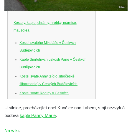
Kostely, kaple, chrámy, hrobky, márnice,
mauzolea
Kostel svatého Mikuláše v Českých
Budějovicích
Kaple Smrtelných úzkostí Páně v Českých
Budějovicích
Kostel svaté Anny (sídlo Jihočeské
filharmonie) v Českých Budějovicích
Kostel svaté Rodiny v Českých
Budějovicích
U silnice, procházející obcí Kunčice nad Labem, stojí nezvyklá
Kostel Obětování Panny Marie u kláštera
budova
kaple Panny Marie
.
dominikánů v Českých Budějovicích
Kostel Všech svatých v Kamenném Újezdě
Na wiki
: