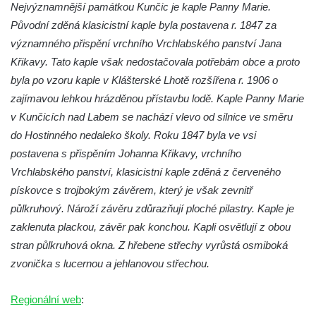
Křížová cesta Římov – XXII. kaple – Šimon
Nejvýznamnější památkou Kunčic je kaple Panny Marie.
Cyrénský pomáhá Ježíši nést kříž
Původní zděná klasicistní kaple byla postavena r. 1847 za
významného přispění vrchního Vrchlabského panství Jana
Křížová cesta Římov – XXI. kaple –
Křikavy. Tato kaple však nedostačovala potřebám obce a proto
Popravní brána
byla po vzoru kaple v Klášterské Lhotě rozšířena r. 1906 o
Křížová cesta Římov – XX. kaple – Svatá
zajímavou lehkou hrázděnou přístavbu lodě. Kaple Panny Marie
Veronika potkává Ježíše a utírá mu do své
v Kunčicích nad Labem se nachází vlevo od silnice ve směru
roušky pot z tváře
do Hostinného nedaleko školy. Roku 1847 byla ve vsi
Křížová cesta Římov – XIX. kaple – Kristus
postavena s přispěním Johanna Křikavy, vrchního
kříž nesoucí potkává Pannu Marii
Vrchlabského panství, klasicistní kaple zděná z červeného
Křížová cesta Římov – XVIII. kaple – Na
pískovce s trojbokým závěrem, který je však zevnitř
Ježíše vložen kříž
půlkruhový. Nároží závěru zdůrazňují ploché pilastry. Kaple je
Křížová cesta Římov – XVII. kaple – Velký
zaklenuta plackou, závěr pak konchou. Kapli osvětlují z obou
Pilát
stran půlkruhová okna. Z hřebene střechy vyrůstá osmiboká
zvonička s lucernou a jehlanovou střechou.
Křížová cesta Římov – XVI. kaple – U
Herodesa
Regionální web
:
Křížová cesta Římov – XV. kaple – Malý