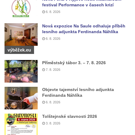
festival Performance v časech krizí
Kaple u kostela svatého Jakuba Většího
6. 8. 2026
(Staršího) u Lahovic
Kostel svatého Jakuba Většího (Staršího) u
Nová expozice Na Saule odhaluje příběh
lesního adjunkta Ferdinanda Náhlíka
Lahovic
6. 8. 2026
Kostel svatých Petra a Pavla v Želkovicích
výběžek.eu
Kaple Panny Marie Bolestné v Benešově
nad Ploučnicí
Příměstský tábor 3. – 7. 8. 2026
Kostel Narození Panny Marie v Benešově
7. 8. 2026
nad Ploučnicí
Hrobová kaple Mattauschů na hřbitově v
Objevte tajemství lesního adjunkta
Benešově nad Ploučnicí
Ferdinanda Náhlíka
6. 8. 2026
Kostel svaté Anny v Tisé
Hrobka rodiny Rohn na hřbitově v
Tolštejnské slavnosti 2026
Šumburku nad Desnou – Tanvaldu
3. 8. 2026
Hřbitovní kaple v Šumburku nad Desnou –