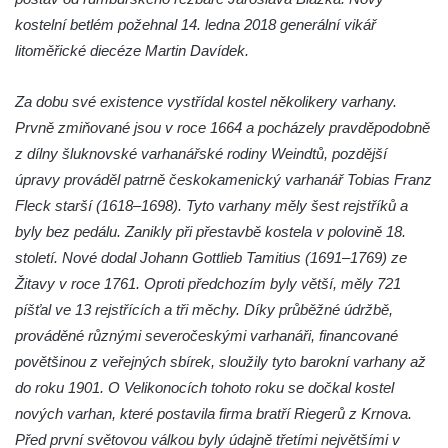
Kostel svatého Floriána v Podbradci
kostelní betlém požehnal 14. ledna 2018 generální vikář
Kaple na západním okraji Ředhoště
litoměřické diecéze Martin Davídek.
Kostel svatého Jiljí v Ředhošti
Za dobu své existence vystřídal kostel několikery varhany.
Kaple severně od Ředhoště
Prvně zmiňované jsou v roce 1664 a pocházely pravděpodobně
Kostel Nanebevzetí Panny Marie v Horním
z dílny šluknovské varhanářské rodiny Weindtů, pozdější
Jiřetíně
úpravy prováděl patrně českokamenický varhanář Tobias Franz
Kostel Nanebevzetí Panny Marie v
Fleck starší (1618–1698). Tyto varhany měly šest rejstříků a
Postoloprtech
byly bez pedálu. Zanikly při přestavbě kostela v polovině 18.
Hřbitovní kaple v Postoloprtech
století. Nové dodal Johann Gottlieb Tamitius (1691–1769) ze
Kostel svatého Jana Evangelisty v Malém
Žitavy v roce 1761. Oproti předchozím byly větší, měly 721
Březně
píšťal ve 13 rejstřících a tři měchy. Díky průběžné údržbě,
prováděné různými severočeskými varhanáři, financované
Kaple svatého Antonína Paduánského na
povětšinou z veřejných sbírek, sloužily tyto barokní varhany až
návsi ve Vysokém Březně
do roku 1901. O Velikonocích tohoto roku se dočkal kostel
Bývalá kaple svatých Jana a Pavla v
nových varhan, které postavila firma bratří Riegerů z Krnova.
Nemilkově
Před první světovou válkou byly údajně třetími největšími v