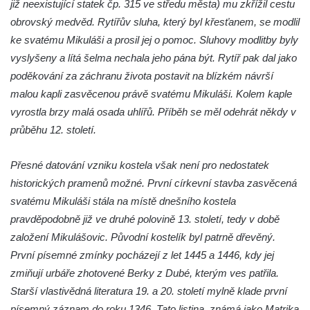
již neexistující statek čp. 315 ve středu města) mu zkřížil cestu
Pilát
obrovský medvěd. Rytířův sluha, který byl křesťanem, se modlil
Křížová cesta Římov – XIV. kaple – U
ke svatému Mikuláši a prosil jej o pomoc. Sluhovy modlitby byly
Kaifáše (U Děvečky)
vyslyšeny a lítá šelma nechala jeho pána být. Rytíř pak dal jako
Křížová cesta Římov – XIII. kaple – U
poděkování za záchranu života postavit na blízkém návrší
Annáše (U Kaifáše)
malou kapli zasvěcenou právě svatému Mikuláši. Kolem kaple
Křížová cesta Římov – XII. kaple – Vodní
vyrostla brzy malá osada uhlířů. Příběh se měl odehrát někdy v
brána
průběhu 12. století.
Křížová cesta Římov – XI. kaple – Ježíš
haněn a tupen
Přesné datování vzniku kostela však není pro nedostatek
historických pramenů možné. První církevní stavba zasvěcená
Křížová cesta Římov – X. kaple – U
svatému Mikuláši stála na místě dnešního kostela
Cedronu
pravděpodobně již ve druhé polovině 13. století, tedy v době
Křížová cesta Římov – IX. kaple – U
založení Mikulášovic. Původní kostelík byl patrně dřevěný.
chromého žida
První písemné zmínky pocházejí z let 1445 a 1446, kdy jej
Křížová cesta Římov – VIII. kaple – Kristus
zmiňují urbáře zhotovené Berky z Dubé, kterým ves patřila.
svázán a ze zahrady vyhnán
Starší vlastivědná literatura 19. a 20. století mylně klade první
Křížová cesta Římov – VII. kaple – Políbení
písemný záznam do roku 1346. Tato listina, známá jako Matrika