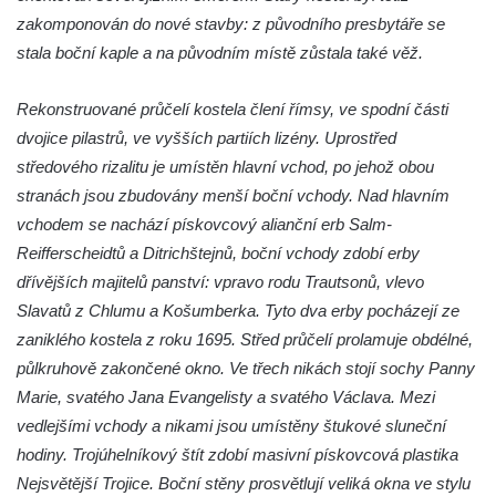
Kostel Panny Marie Pomocné s Ivanitskou
zakomponován do nové stavby: z původního presbytáře se
poustevnou v Teplicích nad Metují
stala boční kaple a na původním místě zůstala také věž.
Hřbitovní kaple/márnice na hřbitově v
Teplicích nad Metují
Rekonstruované průčelí kostela člení římsy, ve spodní části
dvojice pilastrů, ve vyšších partiích lizény. Uprostřed
Kostel svatého Vavřince v Teplicích nad
středového rizalitu je umístěn hlavní vchod, po jehož obou
Metují
stranách jsou zbudovány menší boční vchody. Nad hlavním
Hrobová kaple Johanna Nitsche na
vchodem se nachází pískovcový alianční erb Salm-
hřbitově na Vlčí Hoře
Reifferscheidtů a Ditrichštejnů, boční vchody zdobí erby
Kaple Panny Marie Karmelské na Vlčí Hoře
dřívějších majitelů panství: vpravo rodu Trautsonů, vlevo
Kostel svatého Bartoloměje v Teplicích
Slavatů z Chlumu a Košumberka. Tyto dva erby pocházejí ze
Kostel svatého Jana Křtitele na Zámeckém
zaniklého kostela z roku 1695. Střed průčelí prolamuje obdélné,
náměstí v Teplicích
půlkruhově zakončené okno. Ve třech nikách stojí sochy Panny
Marie, svatého Jana Evangelisty a svatého Václava. Mezi
Chrám Povýšení svatého Kříže na
vedlejšími vchody a nikami jsou umístěny štukové sluneční
Zámeckém náměstí v Teplicích
hodiny. Trojúhelníkový štít zdobí masivní pískovcová plastika
Výklenková kaple u vodojemu v severní
Nejsvětější Trojice. Boční stěny prosvětlují veliká okna ve stylu
části Kozel