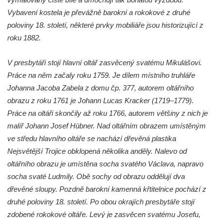
Vybavení kostela je převážně barokní a rokokové z druhé
Kostel svatého Vendelína v Perštejně
poloviny 18. století, některé prvky mobiliáře jsou historizující z
Kostel Nejsvětější Trojice v Klášterci nad
roku 1882.
Ohří
Evangelická modlitebna u autobusového
V presbytáři stojí hlavní oltář zasvěcený svatému Mikulášovi.
nádraží v Dubé
Práce na něm začaly roku 1759. Je dílem místního truhláře
Hřbitovní kaple ve Velkém Šenově
Johanna Jacoba Zabela z domu čp. 377, autorem oltářního
obrazu z roku 1761 je Johann Lucas Kracker (1719–1779).
Kaple svaté Apolónie v Cítolibech
Práce na oltáři skončily až roku 1766, autorem většiny z nich je
Kostel svatého Jakuba Většího v Cítolibech
malíř Johann Josef Hübner. Nad oltářním obrazem umístěným
Márnice na hřbitově v Chlumčanech
ve středu hlavního oltáře se nachází dřevěná plastika
Kostel svatého Klementa ve Chlumčanech
Nejsvětější Trojice obklopená několika anděly. Nalevo od
Kaple svatého Václava ve Vlčí
oltářního obrazu je umístěna socha svatého Václava, napravo
socha svaté Ludmily. Obě sochy od obrazu oddělují dva
Kaple svatého Floriána ve Veltěži
dřevěné sloupy. Pozdně barokní kamenná křtitelnice pochází z
Kaple západně od Veltěž u silnice do
druhé poloviny 18. století. Po obou okrajích presbytáře stojí
Černčic
zdobené rokokové oltáře. Levý je zasvěcen svatému Josefu,