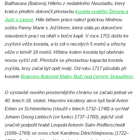
Balthasara (Balzera) Hilleho z nedalekého Neustadtu, který
Kostel svatého Havla na hřbitově v
krátce předtím dokončil přestavbu
kostela svatého Šimona a
Hrobčicích
Judy v Lipové
. Hille během práce nalezl gotickou hliněnou
sošku Panny Marie s Ježíškem, která stála po dokončení
Kaple svatého Vavřince v Mirošovicích
stavebních prací na oltáři v boční kapli. V roce 1701 došlo ke
Márnice na hřbitově v Račicích
zvýšení věže kostela, a to zdi o necelých 5 metrů a střechy
Márnice na hřbitově v Dobříni
věže o téměř 18 metrů. Hřbitov kolem kostela byl obehnán
Kaple v Bezděkově
novou vyšší zdí. Přestože se přestavbou kapacita kostela
Kaple Nejsvětější Trojice v centru Liběšic
zvýšila, brzy začal být opět malý. Od roku 1717 působilo při
kostele
Výklenková kaple na rozcestí na jižním
Bratrstvo Bolestné Matky Boží pod černým škapulířem
.
okraji Liběšic
O výstavbě nového prostornějšího chrámu se začalo jednat ve
Kostel svaté Kateřiny v Chouči
40. letech 18. století. Hlavními iniciátory akce byli farář Anton
Kaple svatého Blažeje východně od Lužice
Erben ze Schönerbenu (sloužil v letech 1732–1748) a rychtář
Kostel svatého Augustina v Lužici
Johann Georg Liebisch (ve funkci 1737–1760), jejichž úsilí
Márnice na hřbitově v Lužici
značně podpořil hrabě Leopold Antonín Salm-Reifferscheidt
(1699–1769) se svou chotí Karolinou Ditrichštejnovou (1722–
Kostel svatého Martina v Kozlech