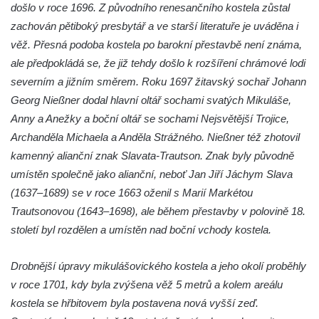
Evangelický kostel (Centrum setkávání) v
došlo v roce 1696. Z původního renesančního kostela zůstal
Dolní Poustevně
zachován pětiboký presbytář a ve starší literatuře je uváděna i
Kostel Nanebevstupení Páně na hřbitově v
věž. Přesná podoba kostela po barokní přestavbě není známa,
Mikulášovicích
ale předpokládá se, že již tehdy došlo k rozšíření chrámové lodi
severním a jižním směrem. Roku 1697 žitavský sochař Johann
Kostel Nanebevzetí Panny Marie na Velkém
Georg Nießner dodal hlavní oltář sochami svatých Mikuláše,
náměstí v Hradci Králové
Anny a Anežky a boční oltář se sochami Nejsvětější Trojice,
Kaple svatého Klimenta u Bílé věže v
Archanděla Michaela a Anděla Strážného. Nießner též zhotovil
Hradci Králové
kamenný alianční znak Slavata-Trautson. Znak byly původně
Katedrální kostel Svatého Ducha na Velkém
umístěn společně jako alianční, neboť Jan Jiří Jáchym Slava
náměstí v Hradci Králové
(1637–1689) se v roce 1663 oženil s Marií Markétou
Kostel svatých Petra a Pavla v Mimoni
Trautsonovou (1643–1698), ale během přestavby v polovině 18.
Kaple na návsi v Radosticích
století byl rozdělen a umístěn nad boční vchody kostela.
Kaple na návsi v Borči
Drobnější úpravy mikulášovického kostela a jeho okolí proběhly
Výklenková kaple nad studánkou v Režném
v roce 1701, kdy byla zvýšena věž 5 metrů a kolem areálu
Újezdě
kostela se hřbitovem byla postavena nová vyšší zeď.
Kaple v Režném Újezdě