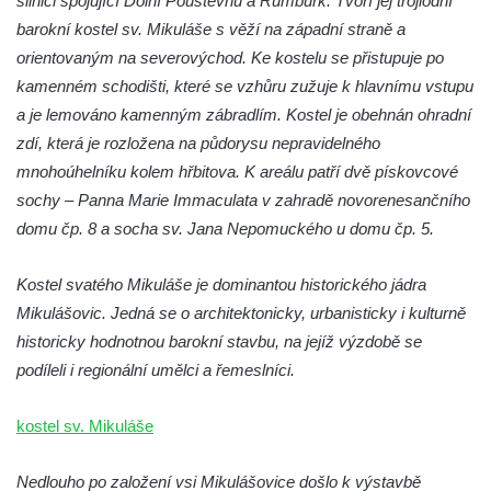
silnici spojující Dolní Poustevnu a Rumburk. Tvoří jej trojlodní
Kostel svatých Šimona a Judy v
barokní kostel sv. Mikuláše s věží na západní straně a
Zabrušanech
orientovaným na severovýchod. Ke kostelu se přistupuje po
kamenném schodišti, které se vzhůru zužuje k hlavnímu vstupu
Heymannova kaple v Havířské ulici v
a je lemováno kamenným zábradlím. Kostel je obehnán ohradní
Duchcově
zdí, která je rozložena na půdorysu nepravidelného
Kaple svaté Barbory v sadech Rudé
mnohoúhelníku kolem hřbitova. K areálu patří dvě pískovcové
armády v Duchcově
sochy – Panna Marie Immaculata v zahradě novorenesančního
Kaple Panny Marie Pomocné na hřbitově v
domu čp. 8 a socha sv. Jana Nepomuckého u domu čp. 5.
Duchcově
Kaple v Želénkách
Kostel svatého Mikuláše je dominantou historického jádra
Hřbitovní kaple u městského hřbitova ve
Mikulášovic. Jedná se o architektonicky, urbanisticky i kulturně
Šluknově
historicky hodnotnou barokní stavbu, na jejíž výzdobě se
podíleli i regionální umělci a řemeslníci.
Tříkrálová kaple u Rybniště
Lischkeova kaple severně od Dolní
kostel sv. Mikuláše
Chřibské
Farská kaple pod Širokým vrchem
Nedlouho po založení vsi Mikulášovice došlo k výstavbě