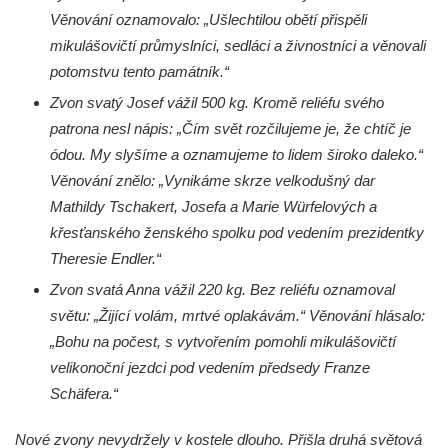
Kaple svatého Gotharda jihozápadně od
Věnování oznamovalo: „Ušlechtilou obětí přispěli
Debrna
mikulášovičtí průmyslníci, sedláci a živnostníci a věnovali
Kaple svatého Václava v Debrně
potomstvu tento památník.“
Hrobová kaple rodiny Nových na hřbitově v
Zvon svatý Josef vážil 500 kg. Kromě reliéfu svého
Kralupech nad Vltavou
patrona nesl nápis: „Čím svět rozčilujeme je, že chtíč je
ódou. My slyšíme a oznamujeme to lidem široko daleko.“
Hrobová kaple rodiny Hrubých II. na
Věnování znělo: „Vynikáme skrze velkodušný dar
hřbitově v Kralupech nad Vltavou
Mathildy Tschakert, Josefa a Marie Würfelových a
Hrobová kaple rodiny Hrubých I. na
křesťanského ženského spolku pod vedením prezidentky
hřbitově v Kralupech nad Vltavou
Theresie Endler.“
Hrobová kaple rodiny Pejškovy na hřbitově
Zvon svatá Anna vážil 220 kg. Bez reliéfu oznamoval
v Kralupech nad Vltavou
světu: „Žijící volám, mrtvé oplakávám.“ Věnování hlásalo:
Chrám Záštity Přesvaté Bohorodice (bývalá
„Bohu na počest, s vytvořením pomohli mikulášovičtí
hřbitovní kaple) v Kralupech nad Vltavou
velikonoční jezdci pod vedením předsedy Franze
Kostel Nejsvětější Trojice v Petrovicích
Schäfera.“
Kaple v Petrovicích
Nové zvony nevydržely v kostele dlouho. Přišla druhá světová
Kaple v Českolipské ulici v Mělníku-