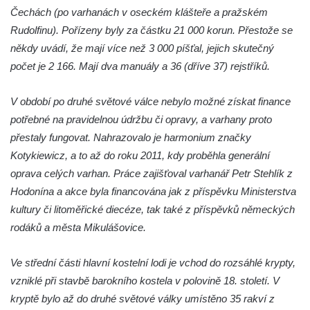
Kaple svatého Jana Nepomuckého v Lišnici
Čechách (po varhanách v oseckém klášteře a pražském
Hřbitovní kaple v Chotyni
Rudolfinu). Pořízeny byly za částku 21 000 korun. Přestože se
Kaple Čtrnácti svatých pomocníků v
někdy uvádí, že mají více než 3 000 píšťal, jejich skutečný
Grabštejně
počet je 2 166. Mají dva manuály a 36 (dříve 37) rejstříků.
Hřbitovní kaple v Hrádku nad Nisou
V období po druhé světové válce nebylo možné získat finance
Müllerova hrobka v Hrádku nad Nisou
potřebné na pravidelnou údržbu či opravy, a varhany proto
Márnice na hřbitově ve Sněžné
přestaly fungovat. Nahrazovalo je harmonium značky
Kostel Panny Marie Sněžné ve Sněžné
Kotykiewicz, a to až do roku 2011, kdy proběhla generální
Kaple Nejsvětější Trojice ve Sněžné
oprava celých varhan. Práce zajišťoval varhanář Petr Stehlík z
Hodonína a akce byla financována jak z příspěvku Ministerstva
Hřbitovní kaple v Horním Podluží
kultury či litoměřické diecéze, tak také z příspěvků německých
Kostel svaté Máří Magdalény v Božanově
rodáků a města Mikulášovice.
Hrobka rodiny Brass na hřbitově v Dolním
Podluží
Ve střední části hlavní kostelní lodi je vchod do rozsáhlé krypty,
Kostel svatého Bartoloměje ve Velkém
vzniklé při stavbě barokního kostela v polovině 18. století. V
Šenově
kryptě bylo až do druhé světové války umístěno 35 rakví z