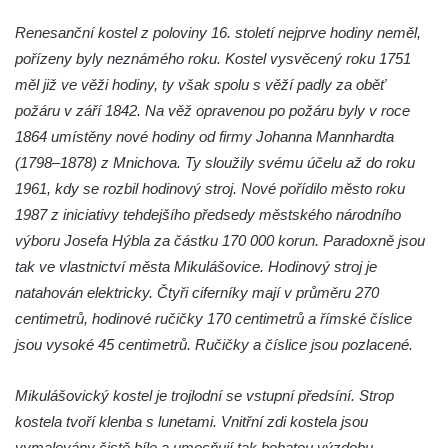
Tanvaldu
Renesanční kostel z poloviny 16. století nejprve hodiny neměl,
Kostel svatého Františka z Assisi v Tanvaldu
pořízeny byly neznámého roku. Kostel vysvěcený roku 1751
Riedlova hrobka v Desné
měl již ve věži hodiny, ty však spolu s věží padly za oběť
Kaple svaté Alžběty Durynské v Dolních
požáru v září 1842. Na věž opravenou po požáru byly v roce
Křečanech
1864 umístěny nové hodiny od firmy Johanna Mannhardta
Márnice nového hřbitova ve Starých
(1798–1878) z Mnichova. Ty sloužily svému účelu až do roku
Křečanech
1961, kdy se rozbil hodinový stroj. Nové pořídilo město roku
1987 z iniciativy tehdejšího předsedy městského národního
Bývalá márnice u hřbitova v Dubé
výboru Josefa Hýbla za částku 170 000 korun. Paradoxně jsou
Kostel Nalezení svatého Kříže v Dubé
tak ve vlastnictví města Mikulášovice. Hodinový stroj je
Kostel Nanebevzetí Panny Marie v
natahován elektricky. Čtyři ciferníky mají v průměru 270
Úněticích
centimetrů, hodinové ručičky 170 centimetrů a římské číslice
Kostel svatého Klementa v Levém Hradci
jsou vysoké 45 centimetrů. Ručičky a číslice jsou pozlacené.
Kostel Wang (Karpacz – Bierutowice,
Polsko)
Mikulášovický kostel je trojlodní se vstupní předsíní. Strop
kostela tvoří klenba s lunetami. Vnitřní zdi kostela jsou
Skalní kaple Nejsvětější Trojice u Česká
vymalovány čistě bíle a umocňují tak bohatou výzdobu.
Kamenice