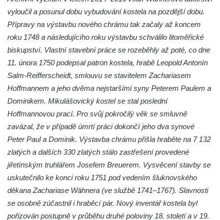
Kaple Olivetské hory pod věží kostela
vyloučil a posunul dobu vybudování kostela na pozdější dobu.
svatého Michaela Archanděla v Bochově
Přípravy na výstavbu nového chrámu tak začaly až koncem
Mildeova kaple pod Ortelem
roku 1748 a následujícího roku výstavbu schválilo litoměřické
Kostel Zvěstování Panny Marie v Duchcově
biskupství. Vlastní stavební práce se rozeběhly až poté, co dne
Výklenková kaple v Teplické ulici u stadionu
11. února 1750 podepsal patron kostela, hrabě Leopold Antonín
v Duchcově
Salm-Reifferscheidt, smlouvu se stavitelem Zachariasem
Hoffmannem a jeho dvěma nejstaršími syny Peterem Paulem a
Evangelický kostel v Duchcově
Dominikem. Mikulášovický kostel se stal poslední
Kostel svatých Petra a Pavla v Jeníkově
Hoffmannovou prací. Pro svůj pokročilý věk se smluvně
Kaple svaté Anny v Jeníkově
zavázal, že v případě úmrtí práci dokončí jeho dva synové
Kaple Panny Marie v Lahošti
Peter Paul a Dominik. Výstavba chrámu přišla hraběte na 7 132
Kaple svatého Jana Nepomuckého v
zlatých a dalších 330 zlatých stálo zastřešení provedené
Lahošti
jiřetínským truhlářem Josefem Breuerem. Vysvěcení stavby se
uskutečnilo ke konci roku 1751 pod vedením šluknovského
Kostel svatého Mikuláše v Mikulášovicích
děkana Zachariase Wähnera (ve službě 1741–1767). Slavnosti
Kaple Tří otců v Mikulášovicích
se osobně zúčastnil i hraběcí pár. Nový inventář kostela byl
Kaple Matky Boží v Mikulášovicích
pořizován postupně v průběhu druhé poloviny 18. století a v 19.