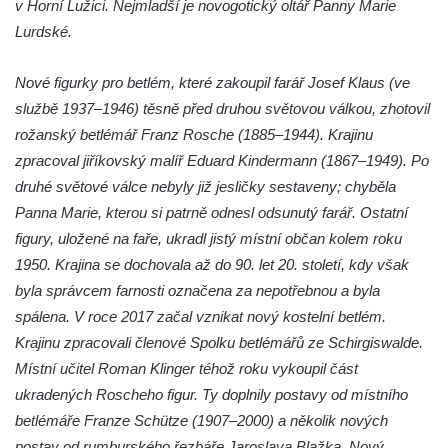
v Horní Lužici. Nejmladší je novogotický oltář Panny Marie
Kostel svatého Václava v Srbské Kamenici
Lurdské.
Kostel svatého Kryštofa v Kryštofově Údolí
Hrobka rodiny Havlovy na hřbitově v
Nové figurky pro betlém, které zakoupil farář Josef Klaus (ve
Chloumku v Mělníku
službě 1937–1946) těsně před druhou světovou válkou, zhotovil
Kostel Nejsvětější Trojice na hřbitově v
rožanský betlémář Franz Rosche (1885–1944). Krajinu
Chloumku v Mělníku
zpracoval jiříkovský malíř Eduard Kindermann (1867–1949). Po
druhé světové válce nebyly již jesličky sestaveny; chyběla
Kaple svatého Jana Nepomuckého na
Panna Marie, kterou si patrně odnesl odsunutý farář. Ostatní
Chloumečku v Mělníku
figury, uložené na faře, ukradl jistý místní občan kolem roku
Hřbitovní kaple v Trávníku
1950. Krajina se dochovala až do 90. let 20. století, kdy však
Hřbitovní kaple ve Svoru
byla správcem farnosti označena za nepotřebnou a byla
Kaple na rozcestí v jižní části Budyně nad
spálena. V roce 2017 začal vznikat nový kostelní betlém.
Ohří
Krajinu zpracovali členové Spolku betlémářů ze Schirgiswalde.
Kaple v centru Roudníčku
Místní učitel Roman Klinger téhož roku vykoupil část
ukradených Roscheho figur. Ty doplnily postavy od místního
Kaple u domu čp. 51 v Roudníčku
betlémáře Franze Schütze (1907–2000) a několik nových
Kaple v Brníkově
postav od rumburského řezbáře Jaroslava Blažka. Nový