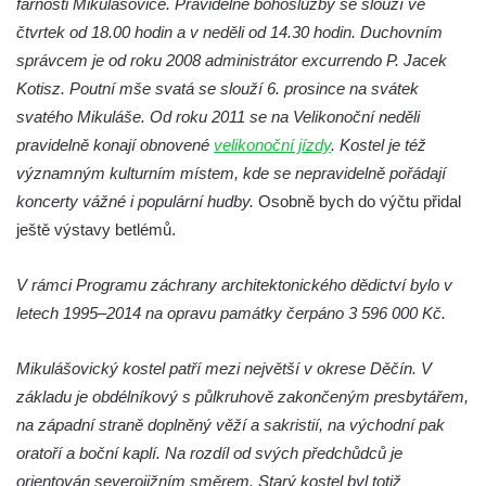
farnosti Mikulášovice. Pravidelné bohoslužby se slouží ve
Kostel Božího Těla v Kraslicích
čtvrtek od 18.00 hodin a v neděli od 14.30 hodin. Duchovním
Kostel svaté Maří Magdalény v Karlových
správcem je od roku 2008 administrátor excurrendo P. Jacek
Varech
Kotisz. Poutní mše svatá se slouží 6. prosince na svátek
svatého Mikuláše. Od roku 2011 se na Velikonoční neděli
Kaple Panny Marie pod hradem Přimda
pravidelně konají obnovené
velikonoční jízdy
. Kostel je též
Kaple Panny Marie v Kunčicích nad Labem
významným kulturním místem, kde se nepravidelně pořádají
Hrobová kaple na hřbitově v Rychnově u
koncerty vážné i populární hudby.
Osobně bych do výčtu přidal
Jablonce nad Nisou
ještě výstavy betlémů.
Márnice/hřbitovní kaple na hřbitově v
Rychnově u Jablonce nad Nisou
V rámci Programu záchrany architektonického dědictví bylo v
Výklenková kaple u rozcestí u domu čp. 42
letech 1995–2014 na opravu památky čerpáno 3 596 000 Kč.
v Krásné u Pěnčína
Mikulášovický kostel patří mezi největší v okrese Děčín. V
Márnice na hřbitově v Krásné u Pěnčína
základu je obdélníkový s půlkruhově zakončeným presbytářem,
Výklenková kaple naproti domu čp. 34 v
na západní straně doplněný věží a sakristií, na východní pak
Krásné u Pěnčína
oratoří a boční kaplí. Na rozdíl od svých předchůdců je
Kostel svatého Josefa v Krásné u Pěnčína
orientován severojižním směrem. Starý kostel byl totiž