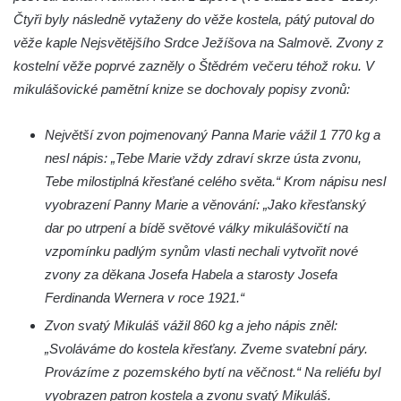
nad Labem)
Čtyři byly následně vytaženy do věže kostela, pátý putoval do
Kaple svaté Anny v Brné
věže kaple Nejsvětějšího Srdce Ježíšova na Salmově. Zvony z
kostelní věže poprvé zazněly o Štědrém večeru téhož roku. V
Kaple svatého Jana Nepomuckého před
mikulášovické pamětní knize se dochovaly popisy zvonů:
zámkem v Protivíně
Kaple Panny Marie v Mírové ulici v Protivíně
Největší zvon pojmenovaný Panna Marie vážil 1 770 kg a
Kaple svatého Rocha v Ohradě u Hluboké
nesl nápis: „Tebe Marie vždy zdraví skrze ústa zvonu,
nad Vltavou
Tebe milostiplná křesťané celého světa.“ Krom nápisu nesl
Kostel svaté Kateřiny Alexandrijské ve
vyobrazení Panny Marie a věnování: „Jako křesťanský
Stráži nad Nisou
dar po utrpení a bídě světové války mikulášovičtí na
Kostel svatého Martina v Tursku
vzpomínku padlým synům vlasti nechali vytvořit nové
zvony za děkana Josefa Habela a starosty Josefa
Kaple svatých Jana a Pavla v Knínicích
Ferdinanda Wernera v roce 1921.“
Kaple Panny Marie u bývalého zámku
Zvon svatý Mikuláš vážil 860 kg a jeho nápis zněl:
Ledebour
„Svoláváme do kostela křesťany. Zveme svatební páry.
Kaple svatého Michaela v Kozinci
Provázíme z pozemského bytí na věčnost.“ Na reliéfu byl
Kostel Narození Panny Marie v Holubici
vyobrazen patron kostela a zvonu svatý Mikuláš.