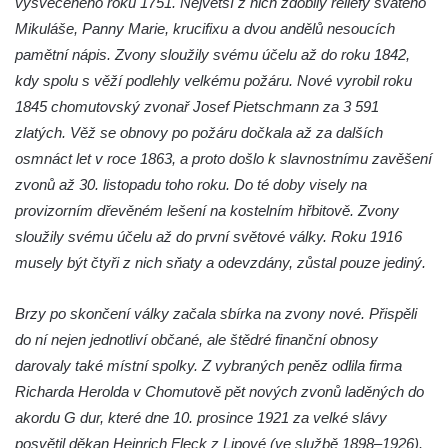
vysvěceného roku 1751. Největší z nich zdobily reliéfy svatého
Kostel svatého Františka z Assisi na
Mikuláše, Panny Marie, krucifixu a dvou andělů nesoucích
Studánce
pamětní nápis. Zvony sloužily svému účelu až do roku 1842,
kdy spolu s věží podlehly velkému požáru. Nové vyrobil roku
Kostel svaté Kateřiny Alexandrijské
1845 chomutovský zvonař Josef Pietschmann za 3 591
(Sienské) v Dolním Podluží
zlatých. Věž se obnovy po požáru dočkala až za dalších
Kostel svatého Jiří v Horním Slavkově
osmnáct let v roce 1863, a proto došlo k slavnostnímu zavěšení
Kaple Božího Těla u kostela svatého Jiří v
zvonů až 30. listopadu toho roku. Do té doby visely na
Horním Slavkově
provizorním dřevěném lešení na kostelním hřbitově. Zvony
Kostel svatého Jana Nepomuckého ve
sloužily svému účelu až do první světové války. Roku 1916
Hřensku
musely být čtyři z nich sňaty a odevzdány, zůstal pouze jediný.
Hřbitovní kaple Ignaze Clara ve Hřensku
Brzy po skončení války začala sbírka na zvony nové. Přispěli
Kostel Nanebevzetí Panny Marie v Novém
do ní nejen jednotliví občané, ale štědré finanční obnosy
Boru
darovaly také místní spolky. Z vybraných peněz odlila firma
Výklenková kaple v severní části Petrovic
Richarda Herolda v Chomutově pět nových zvonů laděných do
Evangelický kostel v Česká Kamenici
akordu G dur, které dne 10. prosince 1921 za velké slávy
Kaple Nejsvětější Trojice v Nové Vsi (Ústí
posvětil děkan Heinrich Fleck z Lipové (ve službě 1898–1926).