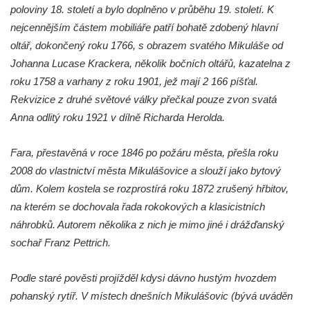
Křížová cesta Římov – XXII. kaple – Šimon
poloviny 18. století a bylo doplněno v průběhu 19. století. K
Cyrénský pomáhá Ježíši nést kříž
nejcennějším částem mobiliáře patří bohatě zdobený hlavní
Křížová cesta Římov – XXI. kaple –
oltář, dokončený roku 1766, s obrazem svatého Mikuláše od
Popravní brána
Johanna Lucase Krackera, několik bočních oltářů, kazatelna z
roku 1758 a varhany z roku 1901, jež mají 2 166 píšťal.
Křížová cesta Římov – XX. kaple – Svatá
Rekvizice z druhé světové války přečkal pouze zvon svatá
Veronika potkává Ježíše a utírá mu do své
Anna odlitý roku 1921 v dílně Richarda Herolda.
roušky pot z tváře
Křížová cesta Římov – XIX. kaple – Kristus
Fara, přestavěná v roce 1846 po požáru města, přešla roku
kříž nesoucí potkává Pannu Marii
2008 do vlastnictví města Mikulášovice a slouží jako bytový
Křížová cesta Římov – XVIII. kaple – Na
dům. Kolem kostela se rozprostírá roku 1872 zrušený hřbitov,
Ježíše vložen kříž
na kterém se dochovala řada rokokových a klasicistních
Křížová cesta Římov – XVII. kaple – Velký
náhrobků. Autorem několika z nich je mimo jiné i drážďanský
Pilát
sochař Franz Pettrich.
Křížová cesta Římov – XVI. kaple – U
Herodesa
Podle staré pověsti projížděl kdysi dávno hustým hvozdem
pohanský rytíř. V místech dnešních Mikulášovic (bývá uváděn
Křížová cesta Římov – XV. kaple – Malý