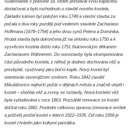
Svatostánek v polovině 18. století přestával svou kapacitou
Kaple v Bílince
dostačovat a bylo rozhodnuto o stavbě nového kostela.
Kostel Čtrnácti svatých pomocníků v
Základní kámen byl položen roku 1748 a vlastní stavba za
Mělníku
počala o dva roky později pod vedením stavitele Zachariase
Hoffmana (1678–1754) a jeho dvou synů Petera a Dominika.
Kaple v areálu kostela svaté Ludmily v
Hrubá stavba byla dokončena již na sklonku roku 1750 a k
Mělníku
vysvěcení kostela došlo roku 1751 šluknovským děkanem
Kostel svaté Ludmily v Mělníku
Zachariasem Wähnerem. Do novostavby byla vkomponována
Evangelický kostel v Mělníku
část původního kostela, z něhož je dodnes dochována věž a
Kostel svatého Víta v Dobřanech
presbytář, využívaný jako boční kaple. Nový kostel byl
Kostel svatého Mikuláše v Dobřanech
orientován severojižním směrem. Roku 1842 zasáhl
Mikulášovice nejhorší požár v dějinách města a značně utrpěl i
Kostel Nanebevzetí Panny Marie v
kostel – shořela věž a zvony se roztavily. Nová kostelní věž
Netolicích
byla vybudována v roce 1863. Rozsáhlé renovace se kostel
Kostel svatého Václava v Netolicích
dočkal roku 1882. Poslední celkovou opravou (renovace omítek
Kostel svatého Vavřince v Pištíně
a průčelí) prošel kostel v letech 1922–1935. Od roku 1958 je
Kostel svatého Václava ve Zlivi
kostel chráněn jako kulturní památka.
Kostel svatého Jakuba v Týně nad Vltavou