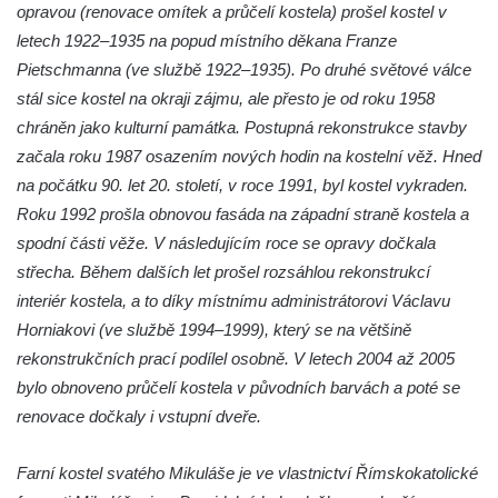
Kaple Getsemanské zahrady na křížové
opravou (renovace omítek a průčelí kostela) prošel kostel v
cestě na Křížovém vrchu ve Frýdlantu
letech 1922–1935 na popud místního děkana Franze
Kaple Božího hrobu na Křížové cestě na
Pietschmanna (ve službě 1922–1935). Po druhé světové válce
Křížovém vrchu ve Frýdlantu
stál sice kostel na okraji zájmu, ale přesto je od roku 1958
chráněn jako kulturní památka. Postupná rekonstrukce stavby
Poustevna na Křížové cestě na Křížovém
začala roku 1987 osazením nových hodin na kostelní věž. Hned
vrchu ve Frýdlantu
na počátku 90. let 20. století, v roce 1991, byl kostel vykraden.
Kostel svatého Jakuba Většího v Sokolově
Roku 1992 prošla obnovou fasáda na západní straně kostela a
Kostel Nanebevzetí Panny Marie ve
spodní části věže. V následujícím roce se opravy dočkala
Slunečné
střecha. Během dalších let prošel rozsáhlou rekonstrukcí
Kostel Jména Panny Marie v Sepekově
interiér kostela, a to díky místnímu administrátorovi Václavu
Kostel svatých Petra a Pavla v Růžové
Horniakovi (ve službě 1994–1999), který se na většině
rekonstrukčních prací podílel osobně. V letech 2004 až 2005
Kaple Stětí svatého Jana Křtitele v
bylo obnoveno průčelí kostela v původních barvách a poté se
Rumburku
renovace dočkaly i vstupní dveře.
Bývalá synagoga v Milevsku
Kostel svaté Kateřiny Alexandrijské v
Farní kostel svatého Mikuláše je ve vlastnictví Římskokatolické
Krásně