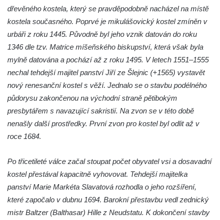
Kostel svatého Michaela v Nové Roli
dřevěného kostela, který se pravděpodobně nacházel na místě
Kostel svatých Petra a Pavla v Kadani
kostela současného. Poprvé je mikulášovický kostel zmíněn v
urbáři z roku 1445. Původně byl jeho vznik datován do roku
Kostel svaté Anny v Kadani
1346 dle tzv. Matrice míšeňského biskupství, která však byla
Chrám pokoje v Hrádku nad Nisou
mylně datována a pochází až z roku 1495. V letech 1551–1555
Kostel svatého Bartoloměje v Hrádku nad
nechal tehdejší majitel panství Jiří ze Šlejnic (+1565) vystavět
Nisou
nový renesanční kostel s věží. Jednalo se o stavbu podélného
Kostel svatého Mikuláše v Tisové u
půdorysu zakončenou na východní straně pětibokým
Tachova
presbytářem s navazující sakristií. Na zvon se v této době
Kostel svatého Vavřince v Náchodě
nenašly další prostředky. První zvon pro kostel byl odlit až v
roce 1684.
Kostel svaté Kateřiny Alexandrijské ve
Vysokém nad Jizerou
Po třicetileté válce začal stoupat počet obyvatel vsi a dosavadní
Kostel svatého Prokopa v Jablonci nad
kostel přestával kapacitně vyhovovat. Tehdejší majitelka
Jizerou
panství Marie Markéta Slavatová rozhodla o jeho rozšíření,
Pavilon bývalé studny na náměstí Dr. Karla
které započalo v dubnu 1694. Barokní přestavbu vedl zednický
Kramáře ve Vysokém nad Jizerou
mistr Baltzer (Balthasar) Hille z Neudstatu. K dokončení stavby