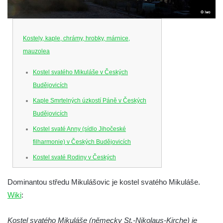
Kostely, kaple, chrámy, hrobky, márnice,
mauzolea
Kostel svatého Mikuláše v Českých
Budějovicích
Kaple Smrtelných úzkostí Páně v Českých
Budějovicích
Kostel svaté Anny (sídlo Jihočeské
filharmonie) v Českých Budějovicích
Kostel svaté Rodiny v Českých
Budějovicích
Dominantou středu Mikulášovic je kostel svatého Mikuláše.
Kostel Obětování Panny Marie u kláštera
Wiki
:
dominikánů v Českých Budějovicích
Kostel Všech svatých v Kamenném Újezdě
Kostel svatého Mikuláše (německy St.-Nikolaus-Kirche) je