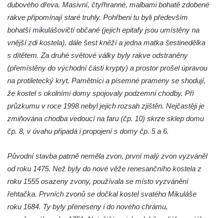
Kaple Anděla Strážce na Valdeku
dubového dřeva. Masivní, čtyřhranné, malbami bohatě zdobené
rakve připomínají staré truhly. Pohřbeni tu byli především
Hřbitovní kaple v Lipové
bohatší mikulášovičtí občané (jejich epitafy jsou umístěny na
Márnice na bývalém hřbitově u kostela
vnější zdi kostela), dále šest kněží a jedna matka šestinedělka
svatých Šimona a Judy v Lipové u Šluknova
s dítětem. Za druhé světové války byly rakve odstraněny
Hřbitovní kaple v Lobendavě
(přemístěny do východní části krypty) a prostor prošel úpravou
Kostel Navštívení Panny Marie v
na protiletecký kryt. Pamětníci a písemné prameny se shodují,
Lobendavě
že kostel s okolními domy spojovaly podzemní chodby. Při
Márnice na bývalém hřbitově u kostela
průzkumu v roce 1998 nebyl jejich rozsah zjištěn. Nejčastěji je
Navštívení Panny Marie v Lobendavě
zmiňována chodba vedoucí na faru (čp. 10) skrze sklep domu
Kaple svaté Anny na Anenském vrchu u
čp. 8, v úvahu připadá i propojení s domy čp. 5 a 6.
Lobendavy
Původní stavba patrně neměla zvon, první malý zvon vyzváněl
Kostel svaté Máří Magdalény v Krásné Lípě
od roku 1475. Než byly do nové věže renesančního kostela z
Kostel Narození svatého Jana Křtitele v
roku 1555 osazeny zvony, používala se místo vyzvánění
Kamenickém Šenově
řehtačka. Prvních zvonů se dočkal kostel svatého Mikuláše
Kostel svatého Jiří v Jiříkově
roku 1684. Ty byly přeneseny i do nového chrámu,
Kostel svatého Jiří ve Chřibské