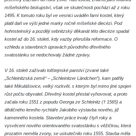
Jidášovo
míšeňského biskupství, však ve skutečnosti pochází až z roku
Křížová cesta Římov – VI. kaple – Olivetská
1495. K tomuto roku byl ve vesnici uváděn farní kostel, který
hora (Getsemanská zahrada)
platil daň ve výši jedné marky ročně míšeňské diecézi. Pod
hohnsteinský a později sebnitzský děkanát této diecéze spadal
Křížová cesta Římov – V. kaple – Smutná
kostel až do 16. století, kdy vazby přerušila reformace. O
duše
vzhledu a stavebních úpravách původního dřevěného
Křížová cesta Římov – IV. kaple – Pustá ves
svatostánku se nedochovaly žádné zprávy.
Křížová cesta Římov – III. kaple – Stádní
brána
V 16. století zažívalo tolštejnské panství (zvané také
Křížová cesta Římov – II. kaple – Poslední
„Schleinitzská země“ – „Schleinitzer Ländchen“), kam patřily
večeře Páně
také Mikulášovice, velký rozkvět, s kterým byl mimo jiné spojen
Křížová cesta Římov – I. kaple – Loučení
růst počtu obyvatel. Dřevěný kostel přestal vyhovovat, a proto
Ježíše s Pannou Marií
začala roku 1551 z popudu Georga ze Schleinitz († 1565) a
dědičného lenního rychtáře Jakobiho výstavba nového, již
Márnice na hřbitově v Římově
kamenného kostela. Stavební práce trvaly čtyři roky a
Kaple v Horním Třeboníně
vysvěcení nového orientovaného svatostánku s věžičkou, která
Kaple Panny Marie v Horním Třeboníně
prozatím neměla zvony, se uskutečnilo roku 1555. Stavba měla