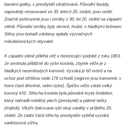
barokní gotiky, v presbytáři vitrážovaná. Původní fasády,
Kaple u kostela svatého Jakuba Většího
naposledy renovované ve 30. letech 20. století, jsou sešlé.
(Staršího) u Lahovic
Značně poškozené jsou i omítky z 90. let 20. století na západní
Kostel svatého Jakuba Většího (Staršího) u
stěně. Původní omítky byly okrové, hrubé, s hladkými lizénami.
Lahovic
Stěny jsou bohatě zdobeny epitafy význačných
Kostel svatých Petra a Pavla v Želkovicích
mikulášovických obyvatel.
Kaple Panny Marie Bolestné v Benešově
K západní stěně přiléhá věž v historizující podobě z roku 1863.
nad Ploučnicí
Je omítnuta přibližně do výše kostela, zbytek věže je z
Kostel Narození Panny Marie v Benešově
hladkých neomítnutých kamenů. Vysoká je 60 metrů a na
nad Ploučnicí
ochoz pod stříškou vede 178 schodů (nejprve jsou kamenné, v
Hrobová kaple Mattauschů na hřbitově v
horní části dřevěné, velmi úzké). Špičku věže zdobí velký
Benešově nad Ploučnicí
kovový kříž. Střecha kostela byla původně krytá šindelem,
Kostel svaté Anny v Tisé
který nahradil měděný plech (presbytář) a pálené tašky
Hrobka rodiny Rohn na hřbitově v
(trojlodí). Vikýře (takzvaná rybí oka) zanikly v průběhu 20.
Šumburku nad Desnou – Tanvaldu
století. Ze zadní části střechy presbytáře vybíhá vysoká
sanktusová vížka.
Hřbitovní kaple v Šumburku nad Desnou –