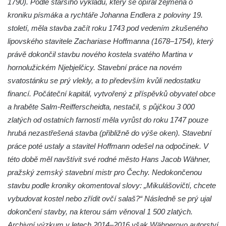
1790). Podle staršího výkladu, který se opíral zejména o
Márnice na hřbitově v Kozlech
kroniku písmáka a rychtáře Johanna Endlera z poloviny 19.
Vesnický kostel v Reinhardtsdorfu
století, měla stavba začít roku 1743 pod vedením zkušeného
Kaple v Oparnu
lipovského stavitele Zachariase Hoffmanna (1678–1754), který
Protestantský (evangelicko-luterský) kostel
právě dokončil stavbu nového kostela svatého Martina v
Crostau
hornolužickém Njebjelčicy. Stavební práce na novém
Kaple Nanebevstoupení Panny Marie ve
svatostánku se prý vlekly, a to především kvůli nedostatku
Svitavě
financí. Počáteční kapitál, vytvořený z příspěvků obyvatel obce
a hraběte Salm-Reifferscheidta, nestačil, s půjčkou 3 000
Výklenková kaple Piety ve Svojkově
zlatých od ostatních farností měla vyrůst do roku 1747 pouze
Kostel Nejsvětější Trojice ve Velenicích
hrubá nezastřešená stavba (přibližně do výše oken). Stavební
Kostel svatého Vavřince v Okounově
práce poté ustaly a stavitel Hoffmann odešel na odpočinek. V
Kostel svatých Petra a Pavla v Semilech
této době měl navštívit své rodné město Hans Jacob Wähner,
Kostel Nanebevzetí Panny Marie (St. Mariä
pražský zemský stavební mistr pro Čechy. Nedokončenou
Himmelfahrt) v Schirgiswalde
stavbu podle kroniky okomentoval slovy: „Mikulášovičtí, chcete
vybudovat kostel nebo zřídit ovčí salaš?“ Následně se prý ujal
Kostel svaté Máří Magdaleny u hradu
dokončení stavby, na kterou sám věnoval 1 500 zlatých.
Krasíkov
Archivní výzkum v letech 2014–2016 však Wähnerovo autorství