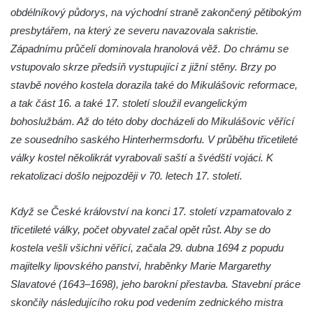
Kaple mezi Dolním Třebonínem a Horním
obdélníkový půdorys, na východní straně zakončený pětibokým
Třebonínem
presbytářem, na který ze severu navazovala sakristie.
Kaple v severní části Dolního Třebonína
Západnímu průčelí dominovala hranolová věž. Do chrámu se
vstupovalo skrze předsíň vystupující z jižní stěny. Brzy po
Márnice na hřbitově v Rybniště
stavbě nového kostela dorazila také do Mikulášovic reformace,
Kaple u kostela svatého Jiljí v Lužci nad
a tak část 16. a také 17. století sloužil evangelickým
Vltavou
bohoslužbám. Až do této doby docházeli do Mikulášovic věřící
Kostel svatého Jiljí v Lužci nad Vltavou
ze sousedního saského Hinterhermsdorfu. V průběhu třicetileté
Kaple Božího těla na hřbitově v Hostíně u
války kostel několikrát vyrabovali saští a švédští vojáci. K
Vojkovic
rekatolizaci došlo nejpozději v 70. letech 17. století.
Kostel Nanebevzetí Panny Marie v Hostíně
u Vojkovic
Když se České království na konci 17. století vzpamatovalo z
třicetileté války, počet obyvatel začal opět růst. Aby se do
Kaple svatého Bartoloměje v Bukolu
kostela vešli všichni věřící, začala 29. dubna 1694 z popudu
Hřbitovní kaple na hřbitově v Lužci nad
majitelky lipovského panství, hraběnky Marie Margarethy
Vltavou
Slavatové (1643–1698), jeho barokní přestavba. Stavební práce
Márnice na hřbitově v Lužci nad Vltavou
skončily následujícího roku pod vedením zednického mistra
Márnice na hřbitově v Hrobčicích