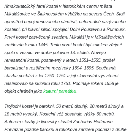
Kaple na křižovatce ulic Budějovická a
římskokatolický farní kostel v historickém centru města
Dělnická v Kamenném Újezdě
Mikulášovice ve Šluknovském výběžku na severu Čech. Stojí
Bývalý kostel svatých Filipa a Jakuba na
uprostřed nepojmenovaného náměstí, neformálně nazývaného
náměstí J. V. Kamarýta ve Velešíně
kostelní, při hlavní silnici spojující Dolní Poustevnu a Rumburk.
První kostel zasvěcený svatému Mikuláši je v Mikulášovicích
Kaple na hřbitově ve Velešíně
zmiňován k roku 1445. Tento první kostel byl založen zřejmě
Márnice na hřbitově ve Velešíně
spolu s vesnicí ve druhé polovině 13. století. Novější
Kostel svatého Václava ve Velešíně
renesanční kostel, postavený v letech 1551–1555, prošel
Poutní areál Římov
barokizací a rozšířením mezi roky 1694–1695. Současná
Kostel svatého Ducha v poutním areálu
stavba pochází z let 1750–1751 a její slavnostní vysvěcení
Římov
následovalo na sklonku roku 1751. Počínaje rokem 1958 je
objekt chráněn jako
kulturní památka
.
Křížová cesta Římov – XXV. kaple – Boží
hrob
Trojlodní kostel je barokní, 50 metrů dlouhý, 20 metrů široký a
Křížová cesta Římov – XXIV. kaple – Pieta
18 metrů vysoký. Kostelní věž dosahuje výšky 60 metrů.
Křížová cesta Římov – XXIII. kaple –
Autorem stavby je lipovský stavitel Zacharias Hoffmann.
Kalvárie
Převážně pozdně barokní a rokokové zařízení pochází z druhé