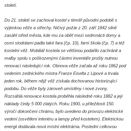
Kaple Andělů strážných (Fürleova kaple) v
století.
Mikulášovicích
Balzerova kaple v Mikulášovicích
Do 21. století se zachoval kostel v téměř původní podobě s
výjimkou věže a střechy. Ničivý požár z 20. září 1842 silně
Kostel svatého Václava ve Šluknově
zasáhl střed města, kde mu za oběť mezi sedmnácti domy a
Kostel svatého Mikuláše v Třebušíně
osmi stodolami padla také fara (čp. 10), farní škola (čp. 7) a též
Klášterní kostel svatého Františka z Assisi v
kostelní věž. Mobiliář kostela se většinou podařilo zachránit a
Zákupech
malby spolu s poškozenými částmi inventáře prošly nutnou
Kaple svatého Josefa u Zákup
renovací následující rok. Obnova věže začala až roku 1862 pod
Kostel svatých Fabiána a Šebestiána v
vedením zednického mistra Franze Eiselta z Lipové a trvala
Zákupech
jeden rok, během nějž věž získala dochovanou historizující
podobu. Do věže byly zároveň umístěny i nové zvony.
Kostel svatého Havla v Kuřívodech
Rozsáhlá renovace kostela proběhla následně roku 1882 a její
Kaple Krista v žaláři u kostela Nalezení
náklady činily 5 000 zlatých. Roku 1900, u příležitosti 150.
svatého Kříže ve Frýdlantu
výročí dokončení chrámu, bylo uvedeno do provozu elektrické
Kostel Nalezení svatého Kříže ve Frýdlantu
vedení (osvětlení interiéru a lampy před kostelem). Elektrickou
Kostel Krista Spasitele ve Frýdlantu
energii dodávala nová místní elektrárna. Poslední celkovou