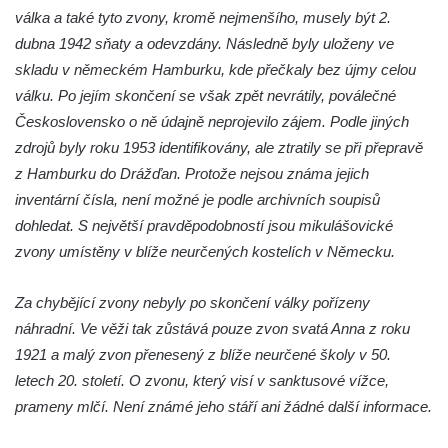
válka a také tyto zvony, kromě nejmenšího, musely být 2.
Mlazicích
dubna 1942 sňaty a odevzdány. Následně byly uloženy ve
Kaple svatého Jana Nepomuckého ve
skladu v německém Hamburku, kde přečkaly bez újmy celou
Vehlovicích
válku. Po jejím skončení se však zpět nevrátily, poválečné
Skalní kaple Navštívení Panny Marie v
Československo o ně údajně neprojevilo zájem. Podle jiných
Dolní Chřibské
zdrojů byly roku 1953 identifikovány, ale ztratily se při přepravě
Kostel svaté Máří Magdaleny v Mařenicích
z Hamburku do Drážďan. Protože nejsou známa jejich
inventární čísla, není možné je podle archivních soupisů
Skalní kaple svatého Antonína v Antonínově
dohledat. S největší pravděpodobností jsou mikulášovické
údolí u Mařenic
zvony umístěny v blíže neurčených kostelích v Německu.
Skalní kaple nad Hamerským potokem v
Antonínově údolí u Mařenic
Za chybějící zvony nebyly po skončení války pořízeny
Kostel svatých Petra a Pavla v Horním
náhradní. Ve věži tak zůstává pouze zvon svatá Anna z roku
Prysku
1921 a malý zvon přenesený z blíže neurčené školy v 50.
Skalní kaple v zahradě domu čp. 48 za
letech 20. století. O zvonu, který visí v sanktusové vížce,
kostelem svatých Petra a Pavla v Horním
prameny mlčí. Není známé jeho stáří ani žádné další informace.
Prysku