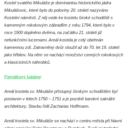
Kostel svatého Jakuba Staršího v České
Kostel svatého Mikuláše je dominantou historického jádra
Kamenici
Mikulášovic, které bylo do poloviny 20. století nazýváno
Kostelní náměstí. Z něj vede ke kostelu široké schodiště s
Kaple Panny Marie v ulici Na Skalce ve
kamenným rokokovým zábradlím z roku 1794, které bylo v
Cvikově
roce 1900 doplněno dvěma, na začátku 21. století již
Kaple na návsi v Brozánkách
nefunkčními lucernami. Areál kostela je celý obehnán
Kaple Nejsvětější Trojice v centru Hořína
kamennou zdí. Zatravněný dvůr sloužil až do 70. let 19. století
Hrobka Lobkowiczů na hřbitově v Hoříně
jako hřbitov. Na něm se nachází množství cenných rokokových
Výklenková kaple v jižní části Hořína
a klasicistních náhrobků.
Výklenková kaple na domě Vodárenská čp.
Památkový katalog
:
271/1 v Mělníku
Kaple svatého Antonína v Nové Vsi-
Areál kostela sv. Mikuláše přístupný širokým schodištěm byl
Teplicích
postaven v letech 1750 – 1751 a je pozdně barokní sakrální
Kaple svatých Petra a Pavla v Kladrubech u
architektury. Stavbu řídil Zacharias Hoffmann.
Teplic
Kaple svatého Jana Nepomuckého ve
Areál kostela sv. Mikuláše se nachází v centru města při hlavní
Štěrbině