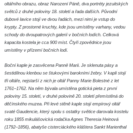
oltářního obrazu, obraz Narození Páně, dva portréty jezuitských
Všestudech
světců z druhé poloviny 18. století a řada dalších. Původní
Kostel svatého Václava ve Strupčicích
dubové lavice stojí ve dvou řadách, mezi nimi je vstup do
Kaple v Michalovicích
krypty. Z prostorné kruchty, kde jsou umístěny varhany, vedou
schody do dvoupatrových galerií v bočních lodích. Celková
Kostel svatého Mikuláše ve Velkých
kapacita kostela je cca 900 míst. Čtyři zpovědnice jsou
Žernosekách
umístěny v přízemí bočních lodí.
Kaple svatého Urbana ve Velkých
Žernosekách
Boční kaple je zasvěcena Panně Marii. Je sklenuta pásy a
Kaple svatého Huberta u hradiště Hrádek u
šestidílnou klenbou se štukovými barokními žebry. V kapli stojí
Libochovan
tři oltáře, nejstarší z nich je oltář Panny Marie Bolestné z let
Kostel Narození Panny Marie v
1761–1762. Na něm bývala umístěna gotická pieta z první
Libochovanech
poloviny 15. století, v druhé polovině 20. století přemístěná do
Márnice u kostel svatého Jana
děčínského muzea. Při levé stěně kaple stojí empírový oltář
Nepomuckého ve Starých Křečanech
svaté Gaudencie, který spolu s ostatky světice darovala kostelu
roku 1855 mikulášovická rodačka Agnes Theresia Heinová
Kostel svatého Jana Nepomuckého ve
(1792–1856), abatyše cisterciáckého kláštera Sankt Marienthal
Starých Křečanech