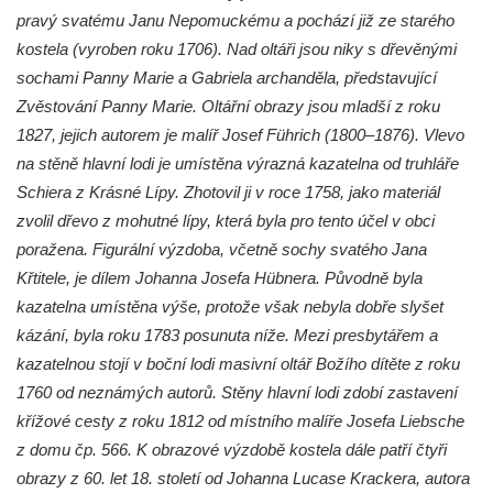
Kaple Panny Marie Růžencové na návsi v
pravý svatému Janu Nepomuckému a pochází již ze starého
Konětopech
kostela (vyroben roku 1706). Nad oltáři jsou niky s dřevěnými
Výklenková kaple u silnice jižně od Hřivic
sochami Panny Marie a Gabriela archanděla, představující
Kostel svatého Jakuba ve Hřivicích
Zvěstování Panny Marie. Oltářní obrazy jsou mladší z roku
1827, jejich autorem je malíř Josef Führich (1800–1876). Vlevo
Kaple svatého Vavřince na návsi v
na stěně hlavní lodi je umístěna výrazná kazatelna od truhláře
Touchovicích
Schiera z Krásné Lípy. Zhotovil ji v roce 1758, jako materiál
Kaple u polní cesty východně od zámku v
zvolil dřevo z mohutné lípy, která byla pro tento účel v obci
Jimlíně
poražena. Figurální výzdoba, včetně sochy svatého Jana
Kaple svatého Rocha na zvířecím hřbitově v
Křtitele, je dílem Johanna Josefa Hübnera. Původně byla
Jimlíně
kazatelna umístěna výše, protože však nebyla dobře slyšet
Kaple v zahradě domu čp. 55 v Jimlíně
kázání, byla roku 1783 posunuta níže. Mezi presbytářem a
Kaple svatého Josefa v Jimlíně
kazatelnou stojí v boční lodi masivní oltář Božího dítěte z roku
Márnice na hřbitově v Opočně u Loun
1760 od neznámých autorů. Stěny hlavní lodi zdobí zastavení
křížové cesty z roku 1812 od místního malíře Josefa Liebsche
Kostel Nanebevzetí Panny Marie v Opočně
z domu čp. 566. K obrazové výzdobě kostela dále patří čtyři
Kostel svaté Barbory v Otvicích
obrazy z 60. let 18. století od Johanna Lucase Krackera, autora
Kostel svatého archanděla Michaela ve