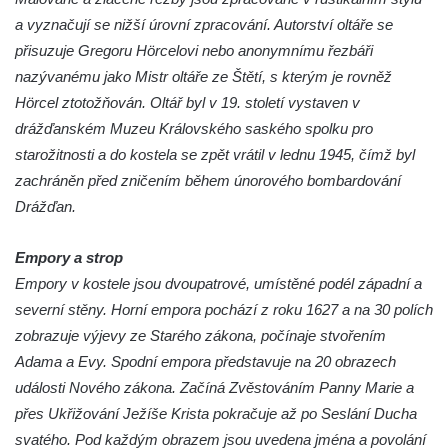
Kostel Božího Těla v Kraslicích
a vyznačují se nižší úrovní zpracování. Autorství oltáře se
přisuzuje Gregoru Hörcelovi nebo anonymnímu řezbáři
Kostel svaté Maří Magdalény v Karlových
nazývanému jako Mistr oltáře ze Štětí, s kterým je rovněž
Varech
Hörcel ztotožňován. Oltář byl v 19. století vystaven v
Kaple Panny Marie pod hradem Přimda
drážďanském Muzeu Královského saského spolku pro
Kaple Panny Marie v Kunčicích nad Labem
starožitnosti a do kostela se zpět vrátil v lednu 1945, čímž byl
Hrobová kaple na hřbitově v Rychnově u
zachráněn před zničením během únorového bombardování
Jablonce nad Nisou
Drážďan.
Márnice/hřbitovní kaple na hřbitově v
Rychnově u Jablonce nad Nisou
Empory a strop
Empory v kostele jsou dvoupatrové, umístěné podél západní a
Výklenková kaple u rozcestí u domu čp. 42
severní stěny. Horní empora pochází z roku 1627 a na 30 polích
v Krásné u Pěnčína
zobrazuje výjevy ze Starého zákona, počínaje stvořením
Márnice na hřbitově v Krásné u Pěnčína
Adama a Evy. Spodní empora představuje na 20 obrazech
Výklenková kaple naproti domu čp. 34 v
události Nového zákona. Začíná Zvěstováním Panny Marie a
Krásné u Pěnčína
přes Ukřižování Ježíše Krista pokračuje až po Seslání Ducha
Kostel svatého Josefa v Krásné u Pěnčína
svatého. Pod každým obrazem jsou uvedena jména a povolání