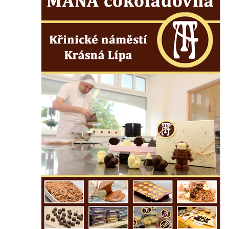
nad Labem)
Kaple svaté Anny v Brné
Kaple svatého Jana Nepomuckého před
zámkem v Protivíně
Kaple Panny Marie v Mírové ulici v Protivíně
Kaple svatého Rocha v Ohradě u Hluboké
nad Vltavou
Kostel svaté Kateřiny Alexandrijské ve
Stráži nad Nisou
Kostel svatého Martina v Tursku
Kaple svatých Jana a Pavla v Knínicích
Kaple Panny Marie u bývalého zámku
Ledebour
Kaple svatého Michaela v Kozinci
Kostel Narození Panny Marie v Holubici