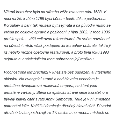
Kaple Olivetské hory pod věží kostela
svatého Michaela Archanděla v Bochově
Větrná korouhev byla na střechu věže osazena roku 1688. V
Mildeova kaple pod Ortelem
noci na 25. května 1799 byla během bouře těžce poškozena.
Kostel Zvěstování Panny Marie v Duchcově
Korouhev s bání tak musela být sejmuta a na původní místo se
vrátila po celkové opravě a pozlacení v říjnu 1802. V roce 1936
Výklenková kaple v Teplické ulici u stadionu
prošla spolu s věží celkovou rekonstrukcí. Po svém navrácení
v Duchcově
na původní místo však postupem let korouhev chátrala, takže ji
Evangelický kostel v Duchcově
již nebylo možné opětovně restaurovat, a proto byla roku 1993
Kostel svatých Petra a Pavla v Jeníkově
sejmuta a v následujícím roce nahrazena její replikou.
Kaple svaté Anny v Jeníkově
Kaple Panny Marie v Lahošti
Plochostropá loď přechází v kněžiště bez odsazení a vítězného
oblouku. Na evangelní straně a nad hlavním vchodem je
Kaple svatého Jana Nepomuckého v
umístěna dvoupatrová malovaná empora, na které jsou
Lahošti
umístěné varhany. Stěna na epištolní straně nese kazatelnu a
Kostel svatého Mikuláše v Mikulášovicích
bývalý hlavní oltář svaté Anny Samotřetí. Také je v ní umístěna
Kaple Tří otců v Mikulášovicích
patronátní lóže. Kněžišti dominuje dřevěný hlavní oltář. Původní
Kaple Matky Boží v Mikulášovicích
dřevěné lavice pocházejí ze 17. století a na mnoha místech se