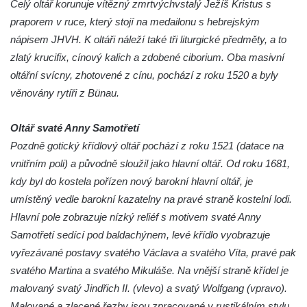
Kaple Getsemanské zahrady na křížové
Celý oltář korunuje vítězný zmrtvýchvstalý Ježíš Kristus s
cestě na Křížovém vrchu ve Frýdlantu
praporem v ruce, který stojí na medailonu s hebrejským
nápisem JHVH. K oltáři náleží také tři liturgické předměty, a to
Kaple Božího hrobu na Křížové cestě na
zlatý krucifix, cínový kalich a zdobené ciborium. Oba masivní
Křížovém vrchu ve Frýdlantu
oltářní svícny, zhotovené z cínu, pochází z roku 1520 a byly
Poustevna na Křížové cestě na Křížovém
věnovány rytíři z Bünau.
vrchu ve Frýdlantu
Kostel svatého Jakuba Většího v Sokolově
Oltář svaté Anny Samotřetí
Kostel Nanebevzetí Panny Marie ve
Pozdně gotický křídlový oltář pochází z roku 1521 (datace na
Slunečné
vnitřním poli) a původně sloužil jako hlavní oltář. Od roku 1681,
Kostel Jména Panny Marie v Sepekově
kdy byl do kostela pořízen nový barokní hlavní oltář, je
umístěný vedle barokní kazatelny na pravé straně kostelní lodi.
Kostel svatých Petra a Pavla v Růžové
Hlavní pole zobrazuje nízký reliéf s motivem svaté Anny
Kaple Stětí svatého Jana Křtitele v
Samotřetí sedící pod baldachýnem, levé křídlo vyobrazuje
Rumburku
vyřezávané postavy svatého Václava a svatého Víta, pravé pak
Bývalá synagoga v Milevsku
svatého Martina a svatého Mikuláše. Na vnější straně křídel je
Kostel svaté Kateřiny Alexandrijské v
malovaný svatý Jindřich II. (vlevo) a svatý Wolfgang (vpravo).
Krásně
Malované a zlacené řezby jsou zpracované v rustikálním stylu