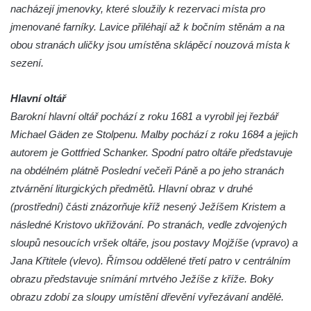
Kaple Andělů strážných (Fürleova kaple) v
nacházejí jmenovky, které sloužily k rezervaci místa pro
Mikulášovicích
jmenované farníky. Lavice přiléhají až k bočním stěnám a na
Balzerova kaple v Mikulášovicích
obou stranách uličky jsou umístěna sklápěcí nouzová místa k
sezení.
Kostel svatého Václava ve Šluknově
Kostel svatého Mikuláše v Třebušíně
Hlavní oltář
Klášterní kostel svatého Františka z Assisi v
Barokní hlavní oltář pochází z roku 1681 a vyrobil jej řezbář
Zákupech
Michael Gäden ze Stolpenu. Malby pochází z roku 1684 a jejich
Kaple svatého Josefa u Zákup
autorem je Gottfried Schanker. Spodní patro oltáře představuje
Kostel svatých Fabiána a Šebestiána v
na obdélném plátně Poslední večeři Páně a po jeho stranách
Zákupech
ztvárnění liturgických předmětů. Hlavní obraz v druhé
(prostřední) části znázorňuje kříž nesený Ježíšem Kristem a
Kostel svatého Havla v Kuřívodech
následné Kristovo ukřižování. Po stranách, vedle zdvojených
Kaple Krista v žaláři u kostela Nalezení
sloupů nesoucích vršek oltáře, jsou postavy Mojžíše (vpravo) a
svatého Kříže ve Frýdlantu
Jana Křtitele (vlevo). Římsou oddělené třetí patro v centrálním
Kostel Nalezení svatého Kříže ve Frýdlantu
obrazu představuje snímání mrtvého Ježíše z kříže. Boky
Kostel Krista Spasitele ve Frýdlantu
obrazu zdobí za sloupy umístění dřevění vyřezávaní andělé.