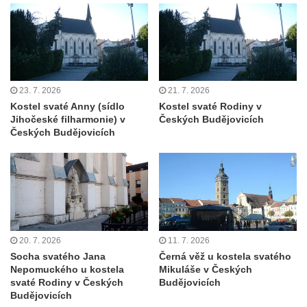
Mlazicích
Kaple svatého Jana Nepomuckého ve
Vehlovicích
Skalní kaple Navštívení Panny Marie v
23. 7. 2026
21. 7. 2026
Dolní Chřibské
Kostel svaté Anny (sídlo
Kostel svaté Rodiny v
Kostel svaté Máří Magdaleny v Mařenicích
Jihočeské filharmonie) v
Českých Budějovicích
Českých Budějovicích
Skalní kaple svatého Antonína v Antonínově
údolí u Mařenic
Skalní kaple nad Hamerským potokem v
Antonínově údolí u Mařenic
Kostel svatých Petra a Pavla v Horním
Prysku
20. 7. 2026
11. 7. 2026
Skalní kaple v zahradě domu čp. 48 za
Socha svatého Jana
Černá věž u kostela svatého
Nepomuckého u kostela
Mikuláše v Českých
kostelem svatých Petra a Pavla v Horním
svaté Rodiny v Českých
Budějovicích
Prysku
Budějovicích