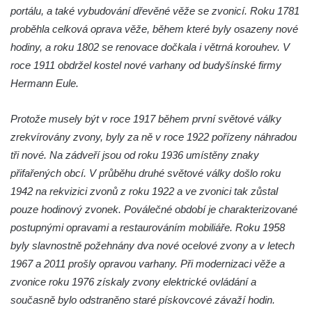
Kaple mezi Dolním Třebonínem a Horním
portálu, a také vybudování dřevěné věže se zvonicí. Roku 1781
Třebonínem
proběhla celková oprava věže, během které byly osazeny nové
Kaple v severní části Dolního Třebonína
hodiny, a roku 1802 se renovace dočkala i větrná korouhev. V
roce 1911 obdržel kostel nové varhany od budyšínské firmy
Márnice na hřbitově v Rybniště
Hermann Eule.
Kaple u kostela svatého Jiljí v Lužci nad
Vltavou
Protože musely být v roce 1917 během první světové války
Kostel svatého Jiljí v Lužci nad Vltavou
zrekvírovány zvony, byly za ně v roce 1922 pořízeny náhradou
Kaple Božího těla na hřbitově v Hostíně u
tři nové. Na zádveří jsou od roku 1936 umístěny znaky
Vojkovic
přifařených obcí. V průběhu druhé světové války došlo roku
Kostel Nanebevzetí Panny Marie v Hostíně
1942 na rekvizici zvonů z roku 1922 a ve zvonici tak zůstal
u Vojkovic
pouze hodinový zvonek. Poválečné období je charakterizované
postupnými opravami a restaurováním mobiliáře. Roku 1958
Kaple svatého Bartoloměje v Bukolu
byly slavnostně požehnány dva nové ocelové zvony a v letech
Hřbitovní kaple na hřbitově v Lužci nad
1967 a 2011 prošly opravou varhany. Při modernizaci věže a
Vltavou
zvonice roku 1976 získaly zvony elektrické ovládání a
Márnice na hřbitově v Lužci nad Vltavou
současně bylo odstraněno staré pískovcové závaží hodin.
Márnice na hřbitově v Hrobčicích