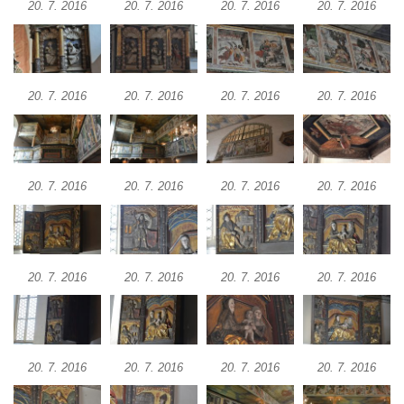
Kaple Panny Marie Růžencové na návsi v
20. 7. 2016
20. 7. 2016
20. 7. 2016
20. 7. 2016
Konětopech
Výklenková kaple u silnice jižně od Hřivic
Kostel svatého Jakuba ve Hřivicích
20. 7. 2016
20. 7. 2016
20. 7. 2016
20. 7. 2016
Kaple svatého Vavřince na návsi v
Touchovicích
Kaple u polní cesty východně od zámku v
Jimlíně
20. 7. 2016
20. 7. 2016
20. 7. 2016
20. 7. 2016
Kaple svatého Rocha na zvířecím hřbitově v
Jimlíně
Kaple v zahradě domu čp. 55 v Jimlíně
20. 7. 2016
20. 7. 2016
20. 7. 2016
20. 7. 2016
Kaple svatého Josefa v Jimlíně
Márnice na hřbitově v Opočně u Loun
Kostel Nanebevzetí Panny Marie v Opočně
20. 7. 2016
20. 7. 2016
20. 7. 2016
20. 7. 2016
Kostel svaté Barbory v Otvicích
Kostel svatého archanděla Michaela ve