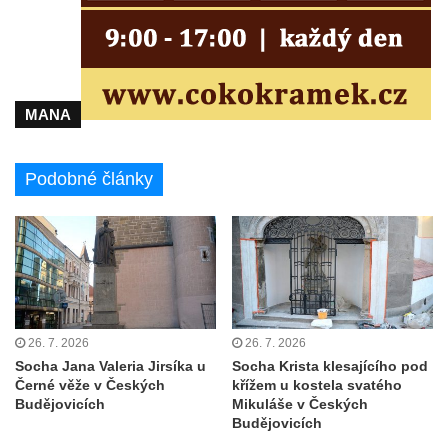
Kaple svatého Gotharda jihozápadně od
Debrna
Kaple svatého Václava v Debrně
Hrobová kaple rodiny Nových na hřbitově v
MANA
Kralupech nad Vltavou
Hrobová kaple rodiny Hrubých II. na
Podobné články
hřbitově v Kralupech nad Vltavou
Hrobová kaple rodiny Hrubých I. na
hřbitově v Kralupech nad Vltavou
Hrobová kaple rodiny Pejškovy na hřbitově
v Kralupech nad Vltavou
Chrám Záštity Přesvaté Bohorodice (bývalá
26. 7. 2026
26. 7. 2026
hřbitovní kaple) v Kralupech nad Vltavou
Socha Jana Valeria Jirsíka u
Socha Krista klesajícího pod
Kostel Nejsvětější Trojice v Petrovicích
Černé věže v Českých
křížem u kostela svatého
Budějovicích
Mikuláše v Českých
Kaple v Petrovicích
Budějovicích
Kaple v Českolipské ulici v Mělníku-