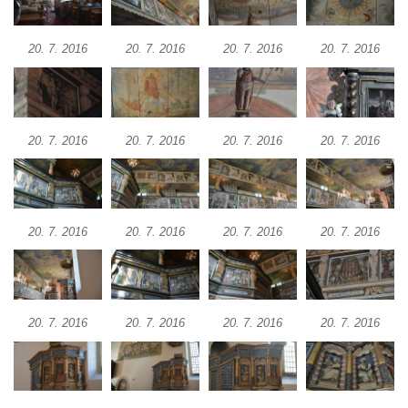
Kostel svatého Vendelína v Perštejně
20. 7. 2016
20. 7. 2016
20. 7. 2016
20. 7. 2016
Kostel Nejsvětější Trojice v Klášterci nad
Ohří
Evangelická modlitebna u autobusového
nádraží v Dubé
20. 7. 2016
20. 7. 2016
20. 7. 2016
20. 7. 2016
Hřbitovní kaple ve Velkém Šenově
Kaple svaté Apolónie v Cítolibech
Kostel svatého Jakuba Většího v Cítolibech
20. 7. 2016
20. 7. 2016
20. 7. 2016
20. 7. 2016
Márnice na hřbitově v Chlumčanech
Kostel svatého Klementa ve Chlumčanech
Kaple svatého Václava ve Vlčí
20. 7. 2016
20. 7. 2016
20. 7. 2016
20. 7. 2016
Kaple svatého Floriána ve Veltěži
Kaple západně od Veltěž u silnice do
Černčic