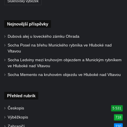
Šluknovský výběžek
Kostel svatých Šimona a Judy v
Zabrušanech
Heymannova kaple v Havířské ulici v
Nejnovější příspěvky
Duchcově
Dubová alej u loveckého zámku Ohrada
Kaple svaté Barbory v sadech Rudé
Socha Posel na břehu Munického rybníka ve Hluboké nad
armády v Duchcově
Vltavou
Kaple Panny Marie Pomocné na hřbitově v
Socha Ledviny mezi kruhovým objezdem a Munickým rybníkem
Duchcově
ve Hluboké nad Vltavou
Kaple v Želénkách
Socha Memento na kruhovém objezdu ve Hluboké nad Vltavou
Hřbitovní kaple u městského hřbitova ve
Šluknově
Přehled rubrik
Tříkrálová kaple u Rybniště
Lischkeova kaple severně od Dolní
Českopis
5 531
Chřibské
Výběžkopis
718
Farská kaple pod Širokým vrchem
Zahraničí
230