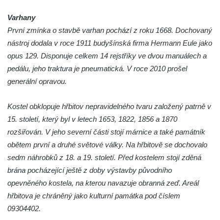
Kaple u kostela svatého Jakuba Většího
Varhany
(Staršího) u Lahovic
První zmínka o stavbě varhan pochází z roku 1668. Dochovaný
Kostel svatého Jakuba Většího (Staršího) u
nástroj dodala v roce 1911 budyšínská firma Hermann Eule jako
Lahovic
opus 129. Disponuje celkem 14 rejstříky ve dvou manuálech a
pedálu, jeho traktura je pneumatická. V roce 2010 prošel
Kostel svatých Petra a Pavla v Želkovicích
generální opravou.
Kaple Panny Marie Bolestné v Benešově
nad Ploučnicí
Kostel obklopuje hřbitov nepravidelného tvaru založený patrně v
Kostel Narození Panny Marie v Benešově
15. století, který byl v letech 1653, 1822, 1856 a 1870
nad Ploučnicí
rozšiřován. V jeho severní části stojí márnice a také památník
Hrobová kaple Mattauschů na hřbitově v
obětem první a druhé světové války. Na hřbitově se dochovalo
Benešově nad Ploučnicí
sedm náhrobků z 18. a 19. století. Před kostelem stojí zděná
Kostel svaté Anny v Tisé
brána pocházející ještě z doby výstavby původního
opevněného kostela, na kterou navazuje obranná zeď. Areál
Hrobka rodiny Rohn na hřbitově v
hřbitova je chráněný jako kulturní památka pod číslem
Šumburku nad Desnou – Tanvaldu
09304402.
Hřbitovní kaple v Šumburku nad Desnou –