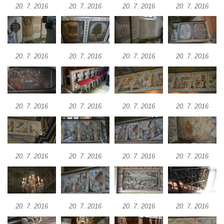
Kostel svatého Václava v Srbské Kamenici
20. 7. 2016
20. 7. 2016
20. 7. 2016
20. 7. 2016
Kostel svatého Kryštofa v Kryštofově Údolí
Hrobka rodiny Havlovy na hřbitově v
Chloumku v Mělníku
20. 7. 2016
20. 7. 2016
20. 7. 2016
20. 7. 2016
Kostel Nejsvětější Trojice na hřbitově v
Chloumku v Mělníku
Kaple svatého Jana Nepomuckého na
20. 7. 2016
20. 7. 2016
20. 7. 2016
20. 7. 2016
Chloumečku v Mělníku
Hřbitovní kaple v Trávníku
Hřbitovní kaple ve Svoru
Kaple na rozcestí v jižní části Budyně nad
20. 7. 2016
20. 7. 2016
20. 7. 2016
20. 7. 2016
Ohří
Kaple v centru Roudníčku
Kaple u domu čp. 51 v Roudníčku
20. 7. 2016
20. 7. 2016
20. 7. 2016
20. 7. 2016
Kaple v Brníkově