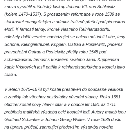
Jidášovo
znovu vysvětil míšeňský biskup Johann VII. von Schleinitz
Křížová cesta Římov – VI. kaple – Olivetská
(kolem 1470–1537). S prosazením reformace v roce 1539 se
hora (Getsemanská zahrada)
stal kostel evangelickým a administrativně přešel pod pirenskou
eforii. K farnosti tehdy, kromě vlastního Reinhardtsdorfu,
Křížová cesta Římov – V. kaple – Smutná
náležely další vesnice nacházející se nalevo od údolí Labe, tedy
duše
Schöna, Kleingießhübel, Krippen, Ostrau a Postelwitz, přičemž
Křížová cesta Římov – IV. kaple – Pustá ves
pravobřežní Ostrau a Postelwitz přešly roku 1545 pod
Křížová cesta Římov – III. kaple – Stádní
schandauskou farnost s kostelem svatého Jana. Krippenská
brána
kaple Kristových jeslí patřila k reinhardtsdorfskému kostelu jako
Křížová cesta Římov – II. kaple – Poslední
filiálka.
večeře Páně
Křížová cesta Římov – I. kaple – Loučení
V letech 1675–1678 byl kostel přestavěn do současné velikosti
Ježíše s Pannou Marií
a zanikly tak všechny pozůstatky původní stavby. Roku 1681
obdržel kostel nový hlavní oltář a v období let 1681 až 1711
Márnice na hřbitově v Římově
probíhala malířská výzdoba celé kostelní lodi. Autory maleb jsou
Kaple v Horním Třeboníně
Gottfried Schanker a Johann Georg Walter. V roce 1685 došlo
Kaple Panny Marie v Horním Třeboníně
na úpravu průčelí, zahrnující především výstavbu nového