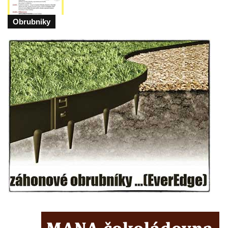
Kostel svatého Františka z Assisi na
Obrubniky
Studánce
Kostel svaté Kateřiny Alexandrijské
(Sienské) v Dolním Podluží
Kostel svatého Jiří v Horním Slavkově
Kaple Božího Těla u kostela svatého Jiří v
Horním Slavkově
Kostel svatého Jana Nepomuckého ve
Hřensku
Hřbitovní kaple Ignaze Clara ve Hřensku
Kostel Nanebevzetí Panny Marie v Novém
Boru
Výklenková kaple v severní části Petrovic
Evangelický kostel v Česká Kamenici
Kaple Nejsvětější Trojice v Nové Vsi (Ústí