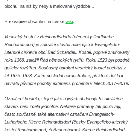
Kaple na křižovatce ulic Budějovická a
plochu, na níž by nebyla malovaná výzdoba…
Dělnická v Kamenném Újezdě
Bývalý kostel svatých Filipa a Jakuba na
Překvapivě obsáhle i na české
wiki
:
náměstí J. V. Kamarýta ve Velešíně
Vesnický kostel v Reinhardtsdorfu (německy Dorfkirche
Kaple na hřbitově ve Velešíně
Reinhardtsdorf) je sakrální stavba náležející k Evangelicko-
Márnice na hřbitově ve Velešíně
luterské církevní obci Bad Schandau. Kostel, poprvé zmiňovaný
Kostel svatého Václava ve Velešíně
roku 1368, založil Řád německých rytířů. Roku 1523 byl pozdně
Poutní areál Římov
goticky rozšířen. Současný barokní vesnický kostel pochází z
Kostel svatého Ducha v poutním areálu
let 1675–1678. Zatím poslední rekonstrukce, při které došlo k
Římov
návratu původní podoby exteriéru, proběhla v letech 2017–2019.
Křížová cesta Římov – XXV. kaple – Boží
Označení kostela, stejně jako u jiných obdobných sakrálních
hrob
staveb, není zcela jednotné. Některé prameny tak používají,
Křížová cesta Římov – XXIV. kaple – Pieta
často současně, také alternativní označení Evangelisch-
Křížová cesta Římov – XXIII. kaple –
Lutherische Kirche Reinhardtsdorf (česky Evangelicko-luterský
Kalvárie
kostel Reinhardtsdorf) či Bauernbarock-Kirche Reinhardtsdorf