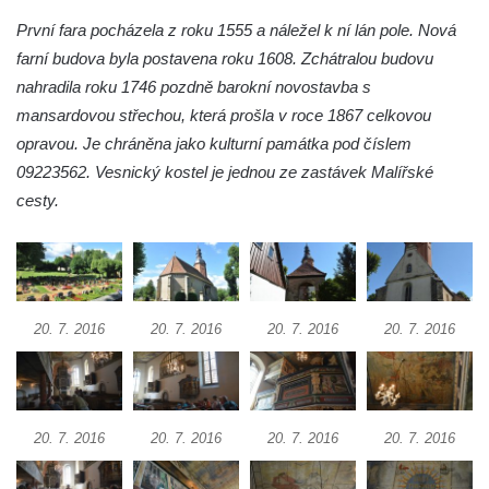
Tanvaldu
První fara pocházela z roku 1555 a náležel k ní lán pole. Nová
Kostel svatého Františka z Assisi v Tanvaldu
farní budova byla postavena roku 1608. Zchátralou budovu
Riedlova hrobka v Desné
nahradila roku 1746 pozdně barokní novostavba s
Kaple svaté Alžběty Durynské v Dolních
mansardovou střechou, která prošla v roce 1867 celkovou
Křečanech
opravou. Je chráněna jako kulturní památka pod číslem
09223562. Vesnický kostel je jednou ze zastávek Malířské
Márnice nového hřbitova ve Starých
cesty.
Křečanech
Bývalá márnice u hřbitova v Dubé
Kostel Nalezení svatého Kříže v Dubé
Kostel Nanebevzetí Panny Marie v
20. 7. 2016
20. 7. 2016
20. 7. 2016
20. 7. 2016
Úněticích
Kostel svatého Klementa v Levém Hradci
Kostel Wang (Karpacz – Bierutowice,
Polsko)
20. 7. 2016
20. 7. 2016
20. 7. 2016
20. 7. 2016
Skalní kaple Nejsvětější Trojice u Česká
Kamenice