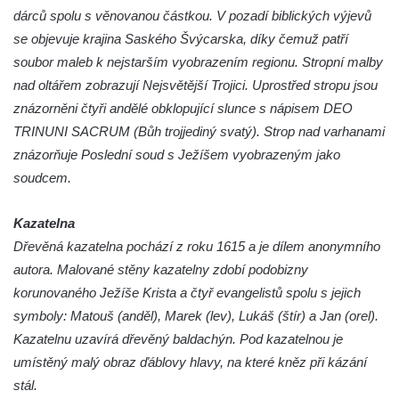
Kostel Panny Marie Pomocné s Ivanitskou
dárců spolu s věnovanou částkou. V pozadí biblických výjevů
poustevnou v Teplicích nad Metují
se objevuje krajina Saského Švýcarska, díky čemuž patří
soubor maleb k nejstarším vyobrazením regionu. Stropní malby
Hřbitovní kaple/márnice na hřbitově v
nad oltářem zobrazují Nejsvětější Trojici. Uprostřed stropu jsou
Teplicích nad Metují
znázorněni čtyři andělé obklopující slunce s nápisem DEO
Kostel svatého Vavřince v Teplicích nad
TRINUNI SACRUM (Bůh trojjediný svatý). Strop nad varhanami
Metují
znázorňuje Poslední soud s Ježíšem vyobrazeným jako
Hrobová kaple Johanna Nitsche na
soudcem.
hřbitově na Vlčí Hoře
Kaple Panny Marie Karmelské na Vlčí Hoře
Kazatelna
Kostel svatého Bartoloměje v Teplicích
Dřevěná kazatelna pochází z roku 1615 a je dílem anonymního
autora. Malované stěny kazatelny zdobí podobizny
Kostel svatého Jana Křtitele na Zámeckém
korunovaného Ježíše Krista a čtyř evangelistů spolu s jejich
náměstí v Teplicích
symboly: Matouš (anděl), Marek (lev), Lukáš (štír) a Jan (orel).
Chrám Povýšení svatého Kříže na
Kazatelnu uzavírá dřevěný baldachýn. Pod kazatelnou je
Zámeckém náměstí v Teplicích
umístěný malý obraz ďáblovy hlavy, na které kněz při kázání
Výklenková kaple u vodojemu v severní
stál.
části Kozel