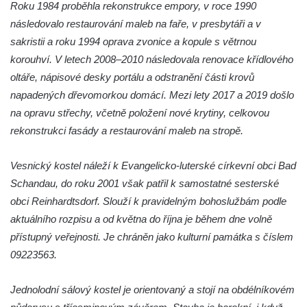
Roku 1984 proběhla rekonstrukce empory, v roce 1990
Kostel svatého Havla na hřbitově v
následovalo restaurování maleb na faře, v presbytáři a v
Hrobčicích
sakristii a roku 1994 oprava zvonice a kopule s větrnou
korouhví. V letech 2008–2010 následovala renovace křídlového
Kaple svatého Vavřince v Mirošovicích
oltáře, nápisové desky portálu a odstranění části krovů
Márnice na hřbitově v Račicích
napadených dřevomorkou domácí. Mezi lety 2017 a 2019 došlo
Márnice na hřbitově v Dobříni
na opravu střechy, včetně položení nové krytiny, celkovou
Kaple v Bezděkově
rekonstrukci fasády a restaurování maleb na stropě.
Kaple Nejsvětější Trojice v centru Liběšic
Vesnický kostel náleží k Evangelicko-luterské církevní obci Bad
Výklenková kaple na rozcestí na jižním
Schandau, do roku 2001 však patřil k samostatné sesterské
okraji Liběšic
obci Reinhardtsdorf. Slouží k pravidelným bohoslužbám podle
Kostel svaté Kateřiny v Chouči
aktuálního rozpisu a od května do října je během dne volně
Kaple svatého Blažeje východně od Lužice
přístupný veřejnosti. Je chráněn jako kulturní památka s číslem
Kostel svatého Augustina v Lužici
09223563.
Márnice na hřbitově v Lužici
Jednolodní sálový kostel je orientovaný a stojí na obdélníkovém
Kostel svatého Martina v Kozlech