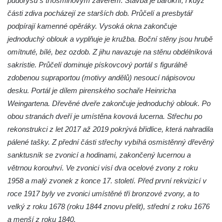
půdorysu s tříosminovým závěrem. Stavba je barokní, i když
Márnice na hřbitově v Kozlech
části zdiva pocházejí ze starších dob. Průčelí a presbytář
Vesnický kostel v Reinhardtsdorfu
podpírají kamenné opěráky. Vysoká okna zakončuje
Kaple v Oparnu
jednoduchý oblouk a vyplňuje je kružba. Boční stěny jsou hrubě
Protestantský (evangelicko-luterský) kostel
omítnuté, bílé, bez ozdob. Z jihu navazuje na stěnu obdélníková
Crostau
sakristie. Průčelí dominuje pískovcový portál s figurálně
zdobenou supraportou (motivy andělů) nesoucí nápisovou
Kaple Nanebevstoupení Panny Marie ve
desku. Portál je dílem pirenského sochaře Heinricha
Svitavě
Weingartena. Dřevěné dveře zakončuje jednoduchý oblouk. Po
Výklenková kaple Piety ve Svojkově
obou stranách dveří je umístěna kovová lucerna. Střechu po
Kostel Nejsvětější Trojice ve Velenicích
rekonstrukci z let 2017 až 2019 pokrývá břidlice, která nahradila
Kostel svatého Vavřince v Okounově
pálené tašky. Z přední části střechy vybíhá osmistěnný dřevěný
Kostel svatých Petra a Pavla v Semilech
sanktusník se zvonicí a hodinami, zakončený lucernou a
větrnou korouhví. Ve zvonici visí dva ocelové zvony z roku
Kostel Nanebevzetí Panny Marie (St. Mariä
1958 a malý zvonek z konce 17. století. Před první rekvizicí v
Himmelfahrt) v Schirgiswalde
roce 1917 byly ve zvonici umístěné tři bronzové zvony, a to
Kostel svaté Máří Magdaleny u hradu
velký z roku 1678 (roku 1844 znovu přelit), střední z roku 1676
Krasíkov
a menší z roku 1840.