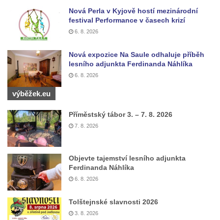
Kaple Anděla Strážce na Valdeku
Nová Perla v Kyjově hostí mezinárodní
Hřbitovní kaple v Lipové
festival Performance v časech krizí
Márnice na bývalém hřbitově u kostela
6. 8. 2026
svatých Šimona a Judy v Lipové u Šluknova
Nová expozice Na Saule odhaluje příběh
Hřbitovní kaple v Lobendavě
lesního adjunkta Ferdinanda Náhlíka
Kostel Navštívení Panny Marie v
6. 8. 2026
Lobendavě
výběžek.eu
Márnice na bývalém hřbitově u kostela
Příměstský tábor 3. – 7. 8. 2026
Navštívení Panny Marie v Lobendavě
7. 8. 2026
Kaple svaté Anny na Anenském vrchu u
Lobendavy
Objevte tajemství lesního adjunkta
Kostel svaté Máří Magdalény v Krásné Lípě
Ferdinanda Náhlíka
Kostel Narození svatého Jana Křtitele v
6. 8. 2026
Kamenickém Šenově
Tolštejnské slavnosti 2026
Kostel svatého Jiří v Jiříkově
3. 8. 2026
Kostel svatého Jiří ve Chřibské