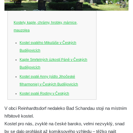
Kostely, kaple, chrámy, hrobky, márnice,
mauzolea
Kostel svatého Mikuláše v Českých
Budějovicích
Kaple Smrtelných úzkostí Páně v Českých
Budějovicích
Kostel svaté Anny (sídlo Jihočeské
filharmonie) v Českých Budějovicích
Kostel svaté Rodiny v Českých
Budějovicích
V obci Reinhardtsdorf nedaleko Bad Schandau stojí na místním
Kostel Obětování Panny Marie u kláštera
hřbitově kostel.
dominikánů v Českých Budějovicích
Kostel pro nás, zvyklé na české baroko, velmi nezvyklý, snad
Kostel Všech svatých v Kamenném Újezdě
by se dalo prohlásit až komiksového vzhledu – těžko najít