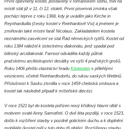
První opevněný kostel, postavený v románském slohu, měl na
Pilát
místě stát již v 11. či 12. století. První písemná zmínka však
Křížová cesta Římov – XIV. kaple – U
pochází teprve z roku 1368, kdy je uváděn jako Kirche in
Kaifáše (U Děvečky)
Reynhardiuilla (česky kostel v Reinhardově Vsi) a jménem je
Křížová cesta Římov – XIII. kaple – U
zmiňován také místní farář Nicolaus. Zakladatelem kostela
Annáše (U Kaifáše)
neznámého zasvěcení se stal Řád německých rytířů. Kostel od
Křížová cesta Římov – XII. kaple – Vodní
roku 1384 náležel k ústeckému diakonátu, jenž spadal pod
brána
bílinský arcidiakonát. Farnost odváděla každý půlrok
Křížová cesta Římov – XI. kaple – Ježíš
pražskému arcibiskupství desátky ve výši 4 pražských grošů.
haněn a tupen
Roku 1406 přešlo vlastnictví hradu
Königstein
s přilehlými
vesnicemi, včetně Reinhardtsdorfu, do rukou saských Wettinů.
Křížová cesta Římov – X. kaple – U
Příslušnost k Sasku ztvrdila v roce 1459 chebská smlouva a
Cedronu
kostel tak následně připadl k míšeňské diecézi.
Křížová cesta Římov – IX. kaple – U
chromého žida
V roce 1521 byl do kostela pořízen nový křídlový hlavní oltář s
Křížová cesta Římov – VIII. kaple – Kristus
motivem svaté Anny Samotřetí. O dvě léta později, v roce 1523,
svázán a ze zahrady vyhnán
došlo k rozšíření stavby v pozdně gotickém duchu a k doplnění
Křížová cesta Římov – VII. kaple – Políbení
mobiliáře (kostel měl v tuto dobu tři oltáře). Rozšířenou stavbu