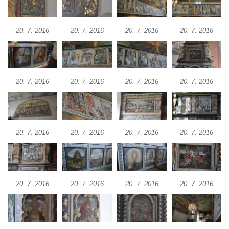
Všestudech
Kostel svatého Václava ve Strupčicích
20. 7. 2016
20. 7. 2016
20. 7. 2016
20. 7. 2016
Kaple v Michalovicích
Kostel svatého Mikuláše ve Velkých
Žernosekách
20. 7. 2016
20. 7. 2016
20. 7. 2016
20. 7. 2016
Kaple svatého Urbana ve Velkých
Žernosekách
Kaple svatého Huberta u hradiště Hrádek u
Libochovan
20. 7. 2016
20. 7. 2016
20. 7. 2016
20. 7. 2016
Kostel Narození Panny Marie v
Libochovanech
Márnice u kostel svatého Jana
20. 7. 2016
20. 7. 2016
20. 7. 2016
20. 7. 2016
Nepomuckého ve Starých Křečanech
Kostel svatého Jana Nepomuckého ve
Starých Křečanech