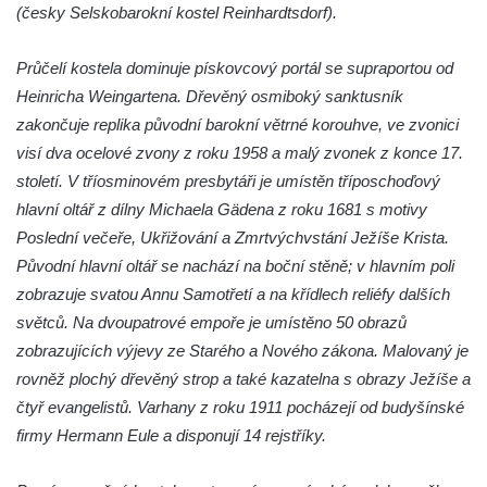
Křížová cesta Římov – XXII. kaple – Šimon
(česky Selskobarokní kostel Reinhardtsdorf).
Cyrénský pomáhá Ježíši nést kříž
Průčelí kostela dominuje pískovcový portál se supraportou od
Křížová cesta Římov – XXI. kaple –
Heinricha Weingartena. Dřevěný osmiboký sanktusník
Popravní brána
zakončuje replika původní barokní větrné korouhve, ve zvonici
Křížová cesta Římov – XX. kaple – Svatá
visí dva ocelové zvony z roku 1958 a malý zvonek z konce 17.
Veronika potkává Ježíše a utírá mu do své
století. V tříosminovém presbytáři je umístěn tříposchoďový
roušky pot z tváře
hlavní oltář z dílny Michaela Gädena z roku 1681 s motivy
Křížová cesta Římov – XIX. kaple – Kristus
Poslední večeře, Ukřižování a Zmrtvýchvstání Ježíše Krista.
kříž nesoucí potkává Pannu Marii
Původní hlavní oltář se nachází na boční stěně; v hlavním poli
Křížová cesta Římov – XVIII. kaple – Na
zobrazuje svatou Annu Samotřetí a na křídlech reliéfy dalších
Ježíše vložen kříž
světců. Na dvoupatrové empoře je umístěno 50 obrazů
Křížová cesta Římov – XVII. kaple – Velký
zobrazujících výjevy ze Starého a Nového zákona. Malovaný je
Pilát
rovněž plochý dřevěný strop a také kazatelna s obrazy Ježíše a
Křížová cesta Římov – XVI. kaple – U
čtyř evangelistů. Varhany z roku 1911 pocházejí od budyšínské
Herodesa
firmy Hermann Eule a disponují 14 rejstříky.
Křížová cesta Římov – XV. kaple – Malý