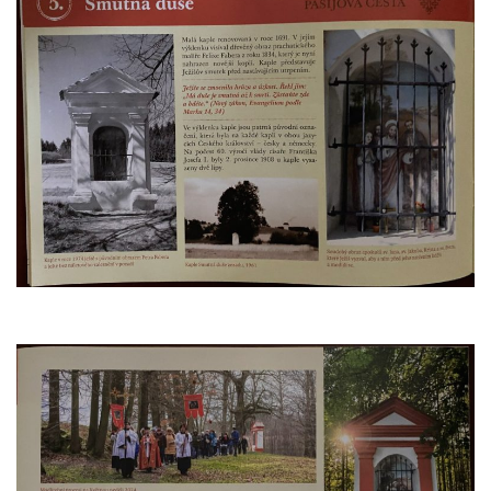
Pilát
Křížová cesta Římov – XIV. kaple – U
Kaifáše (U Děvečky)
Křížová cesta Římov – XIII. kaple – U
Annáše (U Kaifáše)
Křížová cesta Římov – XII. kaple – Vodní
brána
Křížová cesta Římov – XI. kaple – Ježíš
haněn a tupen
Křížová cesta Římov – X. kaple – U
Cedronu
Křížová cesta Římov – IX. kaple – U
chromého žida
Křížová cesta Římov – VIII. kaple – Kristus
svázán a ze zahrady vyhnán
Křížová cesta Římov – VII. kaple – Políbení