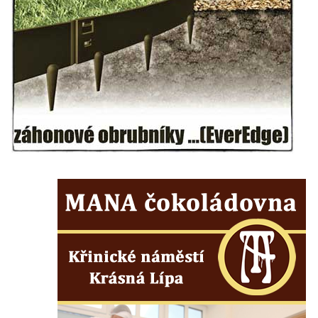
Kostel Panny Marie Pomocné s Ivanitskou
poustevnou v Teplicích nad Metují
Hřbitovní kaple/márnice na hřbitově v
Teplicích nad Metují
Kostel svatého Vavřince v Teplicích nad
Metují
Hrobová kaple Johanna Nitsche na
hřbitově na Vlčí Hoře
Kaple Panny Marie Karmelské na Vlčí Hoře
Kostel svatého Bartoloměje v Teplicích
Kostel svatého Jana Křtitele na Zámeckém
náměstí v Teplicích
Chrám Povýšení svatého Kříže na
Zámeckém náměstí v Teplicích
Výklenková kaple u vodojemu v severní
části Kozel