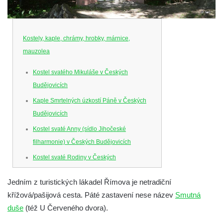
Kostely, kaple, chrámy, hrobky, márnice,
mauzolea
Kostel svatého Mikuláše v Českých
Budějovicích
Kaple Smrtelných úzkostí Páně v Českých
Budějovicích
Kostel svaté Anny (sídlo Jihočeské
filharmonie) v Českých Budějovicích
Kostel svaté Rodiny v Českých
Budějovicích
Jedním z turistických lákadel Římova je netradiční
Kostel Obětování Panny Marie u kláštera
křížová/pašijová cesta. Páté zastavení nese název
Smutná
dominikánů v Českých Budějovicích
duše
(též U Červeného dvora).
Kostel Všech svatých v Kamenném Újezdě