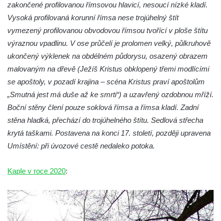
Kaple mezi Dolním Třebonínem a Horním
zakončené profilovanou římsovou hlavicí, nesoucí nízké kladí.
Třebonínem
Vysoká profilovaná korunní římsa nese trojúhelný štít
vymezený profilovanou obvodovou římsou tvořící v ploše štítu
Kaple v severní části Dolního Třebonína
výraznou vpadlinu. V ose průčelí je prolomen velký, půlkruhově
Márnice na hřbitově v Rybniště
ukončený výklenek na obdélném půdorysu, osazený obrazem
Kaple u kostela svatého Jiljí v Lužci nad
malovaným na dřevě (Ježíš Kristus obklopený třemi modlícími
Vltavou
se apoštoly, v pozadí krajina – scéna Kristus praví apoštolům
Kostel svatého Jiljí v Lužci nad Vltavou
„Smutná jest má duše až ke smrti“) a uzavřený ozdobnou mříží.
Kaple Božího těla na hřbitově v Hostíně u
Boční stěny člení pouze soklová římsa a římsa kladí. Zadní
Vojkovic
stěna hladká, přechází do trojúhelného štítu. Sedlová střecha
krytá taškami. Postavena na konci 17. století, později upravena
Kostel Nanebevzetí Panny Marie v Hostíně
Umístění: při úvozové cestě nedaleko potoka.
u Vojkovic
Kaple svatého Bartoloměje v Bukolu
Kaple v roce 2020
:
Hřbitovní kaple na hřbitově v Lužci nad
Vltavou
Márnice na hřbitově v Lužci nad Vltavou
Márnice na hřbitově v Hrobčicích