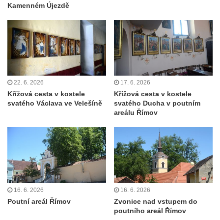
Kamenném Újezdě
Kostel svatého Vendelína v Perštejně
Kostel Nejsvětější Trojice v Klášterci nad
Ohří
Evangelická modlitebna u autobusového
nádraží v Dubé
22. 6. 2026
17. 6. 2026
Hřbitovní kaple ve Velkém Šenově
Křížová cesta v kostele
Křížová cesta v kostele
Kaple svaté Apolónie v Cítolibech
svatého Václava ve Velešíně
svatého Ducha v poutním
areálu Římov
Kostel svatého Jakuba Většího v Cítolibech
Márnice na hřbitově v Chlumčanech
Kostel svatého Klementa ve Chlumčanech
Kaple svatého Václava ve Vlčí
Kaple svatého Floriána ve Veltěži
16. 6. 2026
16. 6. 2026
Kaple západně od Veltěž u silnice do
Poutní areál Římov
Zvonice nad vstupem do
Černčic
poutního areál Římov