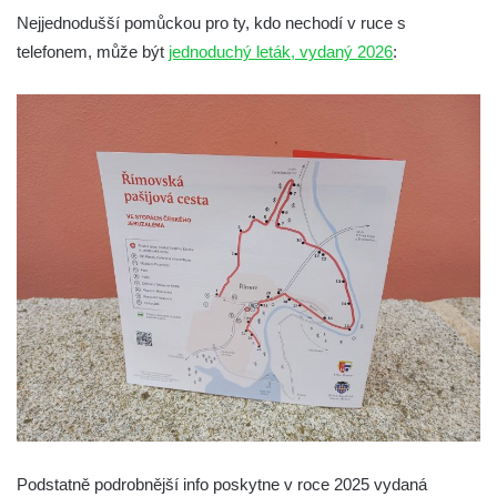
Kaple na křižovatce ulic Budějovická a
Nejjednodušší pomůckou pro ty, kdo nechodí v ruce s
Dělnická v Kamenném Újezdě
telefonem, může být
jednoduchý leták, vydaný 2026
:
Bývalý kostel svatých Filipa a Jakuba na
náměstí J. V. Kamarýta ve Velešíně
Kaple na hřbitově ve Velešíně
Márnice na hřbitově ve Velešíně
Kostel svatého Václava ve Velešíně
Poutní areál Římov
Kostel svatého Ducha v poutním areálu
Římov
Křížová cesta Římov – XXV. kaple – Boží
hrob
Křížová cesta Římov – XXIV. kaple – Pieta
Křížová cesta Římov – XXIII. kaple –
Kalvárie
Podstatně podrobnější info poskytne v roce 2025 vydaná