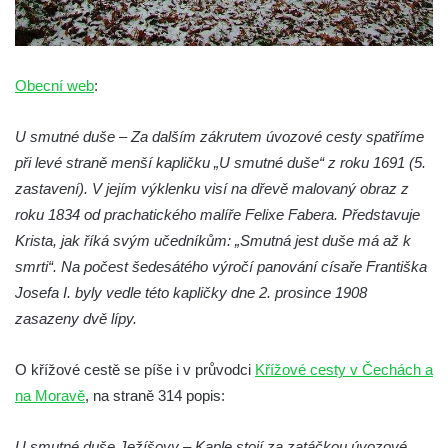
Márnice na hřbitově v Kozlech
Vesnický kostel v Reinhardtsdorfu
Kaple v Oparnu
Obecní web
:
Protestantský (evangelicko-luterský) kostel
Crostau
U smutné duše – Za dalším zákrutem úvozové cesty spatříme
Kaple Nanebevstoupení Panny Marie ve
při levé straně menší kapličku „U smutné duše“ z roku 1691 (5.
Svitavě
zastavení). V jejím výklenku visí na dřevě malovaný obraz z
roku 1834 od prachatického malíře Felixe Fabera. Představuje
Výklenková kaple Piety ve Svojkově
Krista, jak říká svým učedníkům: „Smutná jest duše má až k
Kostel Nejsvětější Trojice ve Velenicích
smrti“. Na počest šedesátého výročí panování císaře Františka
Kostel svatého Vavřince v Okounově
Josefa I. byly vedle této kapličky dne 2. prosince 1908
Kostel svatých Petra a Pavla v Semilech
zasazeny dvě lípy.
Kostel Nanebevzetí Panny Marie (St. Mariä
Himmelfahrt) v Schirgiswalde
O křížové cestě se píše i v průvodci
Křížové cesty v Čechách a
na Moravě
, na straně 314 popis:
Kostel svaté Máří Magdaleny u hradu
Krasíkov
U smutné duše Ježíšovy – Kaple stojí za zatáčkou úvozové