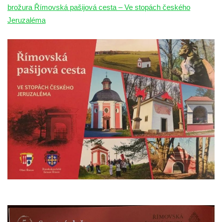
Křížová cesta Římov – XXII. kaple – Šimon
brožura Římovská pašijová cesta – Ve stopách českého
Cyrénský pomáhá Ježíši nést kříž
Jeruzaléma
Křížová cesta Římov – XXI. kaple –
Popravní brána
Křížová cesta Římov – XX. kaple – Svatá
Veronika potkává Ježíše a utírá mu do své
roušky pot z tváře
Křížová cesta Římov – XIX. kaple – Kristus
kříž nesoucí potkává Pannu Marii
Křížová cesta Římov – XVIII. kaple – Na
Ježíše vložen kříž
Křížová cesta Římov – XVII. kaple – Velký
Pilát
Křížová cesta Římov – XVI. kaple – U
Herodesa
Křížová cesta Římov – XV. kaple – Malý