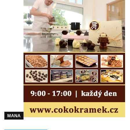
Kaple u kostela svatého Jakuba Většího
(Staršího) u Lahovic
Kostel svatého Jakuba Většího (Staršího) u
Lahovic
Kostel svatých Petra a Pavla v Želkovicích
Kaple Panny Marie Bolestné v Benešově
nad Ploučnicí
Kostel Narození Panny Marie v Benešově
nad Ploučnicí
Hrobová kaple Mattauschů na hřbitově v
Benešově nad Ploučnicí
Kostel svaté Anny v Tisé
Hrobka rodiny Rohn na hřbitově v
MANA
Šumburku nad Desnou – Tanvaldu
Hřbitovní kaple v Šumburku nad Desnou –