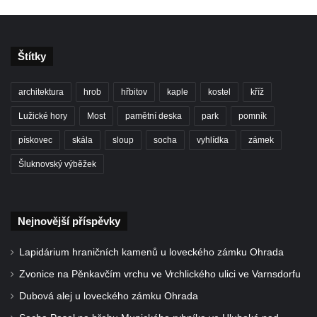
Kaple Panny Marie Růžencové na návsi v
Konětopech
Výklenková kaple u silnice jižně od Hřivic
Štítky
Kostel svatého Jakuba ve Hřivicích
Kaple svatého Vavřince na návsi v
architektura
hrob
hřbitov
kaple
kostel
kříž
Touchovicích
Lužické hory
Most
pamětní deska
park
pomník
Kaple u polní cesty východně od zámku v
pískovec
skála
sloup
socha
vyhlídka
zámek
Jimlíně
Šluknovský výběžek
Kaple svatého Rocha na zvířecím hřbitově v
Jimlíně
Kaple v zahradě domu čp. 55 v Jimlíně
Nejnovější příspěvky
Kaple svatého Josefa v Jimlíně
Márnice na hřbitově v Opočně u Loun
Lapidárium hraničních kamenů u loveckého zámku Ohrada
Kostel Nanebevzetí Panny Marie v Opočně
Zvonice na Pěnkavčím vrchu ve Vrchlického ulici ve Varnsdorfu
Kostel svaté Barbory v Otvicích
Dubová alej u loveckého zámku Ohrada
Kostel svatého archanděla Michaela ve