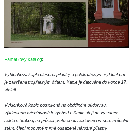
Jidášovo
Křížová cesta Římov – VI. kaple – Olivetská
hora (Getsemanská zahrada)
Křížová cesta Římov – V. kaple – Smutná
duše
Křížová cesta Římov – IV. kaple – Pustá ves
Křížová cesta Římov – III. kaple – Stádní
Památkový katalog
:
brána
Křížová cesta Římov – II. kaple – Poslední
Výklenková kaple členěná pilastry a polokruhovým výklenkem
večeře Páně
je završena trojúhelným štítem. Kaple je datována do konce 17.
století.
Křížová cesta Římov – I. kaple – Loučení
Ježíše s Pannou Marií
Výklenková kaple postavená na obdélném půdorysu,
Márnice na hřbitově v Římově
výklenkem orientovaná k východu. Kaple stojí na vysokém
Kaple v Horním Třeboníně
soklu s hrubou, na průčelí přetrženou soklovou římsou. Průčelní
Kaple Panny Marie v Horním Třeboníně
stěnu člení mohutné mírně odsazené nárožní pilastry