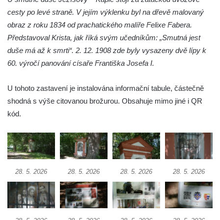
Kaple Olivetské hory pod věží kostela
cesty po levé straně. V jejím výklenku byl na dřevě malovaný
svatého Michaela Archanděla v Bochově
obraz z roku 1834 od prachatického malíře Felixe Fabera.
Mildeova kaple pod Ortelem
Představoval Krista, jak říká svým učedníkům: „Smutná jest
Kostel Zvěstování Panny Marie v Duchcově
duše má až k smrti“. 2. 12. 1908 zde byly vysazeny dvě lípy k
Výklenková kaple v Teplické ulici u stadionu
60. výročí panování císaře Františka Josefa I.
v Duchcově
U tohoto zastavení je instalována informační tabule, částečně
Evangelický kostel v Duchcově
shodná s výše citovanou brožurou. Obsahuje mimo jiné i QR
Kostel svatých Petra a Pavla v Jeníkově
kód.
Kaple svaté Anny v Jeníkově
Kaple Panny Marie v Lahošti
Kaple svatého Jana Nepomuckého v
Lahošti
28. 5. 2026
28. 5. 2026
28. 5. 2026
28. 5. 2026
Kostel svatého Mikuláše v Mikulášovicích
Kaple Tří otců v Mikulášovicích
Kaple Matky Boží v Mikulášovicích