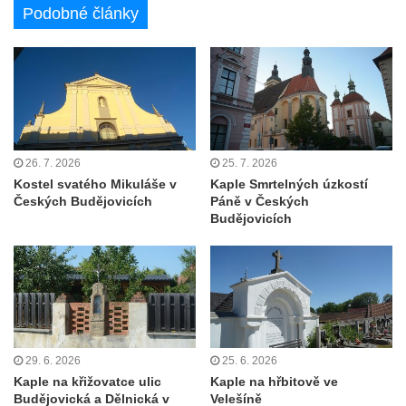
Tanvaldu
Podobné články
Kostel svatého Františka z Assisi v Tanvaldu
Riedlova hrobka v Desné
Kaple svaté Alžběty Durynské v Dolních
Křečanech
Márnice nového hřbitova ve Starých
26. 7. 2026
25. 7. 2026
Křečanech
Kostel svatého Mikuláše v
Kaple Smrtelných úzkostí
Bývalá márnice u hřbitova v Dubé
Českých Budějovicích
Páně v Českých
Budějovicích
Kostel Nalezení svatého Kříže v Dubé
Kostel Nanebevzetí Panny Marie v
Úněticích
Kostel svatého Klementa v Levém Hradci
Kostel Wang (Karpacz – Bierutowice,
Polsko)
29. 6. 2026
25. 6. 2026
Kaple na křižovatce ulic
Kaple na hřbitově ve
Skalní kaple Nejsvětější Trojice u Česká
Budějovická a Dělnická v
Velešíně
Kamenice