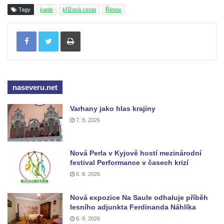
Kaple Getsemanské zahrady na křížové
Tagy
kaple
křížová cesta
Římov
cestě na Křížovém vrchu ve Frýdlantu
Kaple Božího hrobu na Křížové cestě na
Tisknout
Křížovém vrchu ve Frýdlantu
Poustevna na Křížové cestě na Křížovém
vrchu ve Frýdlantu
naseveru.net
Kostel svatého Jakuba Většího v Sokolově
Kostel Nanebevzetí Panny Marie ve
Varhany jako hlas krajiny
Slunečné
7. 8. 2026
Kostel Jména Panny Marie v Sepekově
Kostel svatých Petra a Pavla v Růžové
Nová Perla v Kyjově hostí mezinárodní
Kaple Stětí svatého Jana Křtitele v
festival Performance v časech krizí
6. 8. 2026
Rumburku
Bývalá synagoga v Milevsku
Nová expozice Na Saule odhaluje příběh
Kostel svaté Kateřiny Alexandrijské v
lesního adjunkta Ferdinanda Náhlíka
Krásně
6. 8. 2026