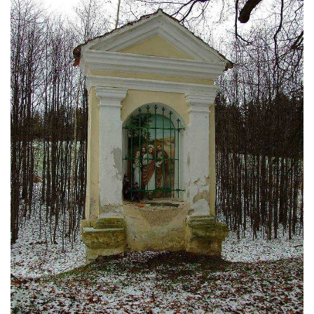
Kostel svatého Havla na hřbitově v
Hrobčicích
Kaple svatého Vavřince v Mirošovicích
Márnice na hřbitově v Račicích
Márnice na hřbitově v Dobříni
Kaple v Bezděkově
Kaple Nejsvětější Trojice v centru Liběšic
Výklenková kaple na rozcestí na jižním
okraji Liběšic
Kostel svaté Kateřiny v Chouči
Kaple svatého Blažeje východně od Lužice
Kostel svatého Augustina v Lužici
Márnice na hřbitově v Lužici
Kostel svatého Martina v Kozlech