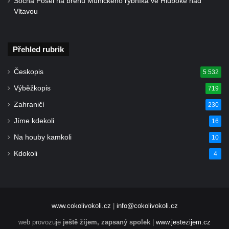
Socha Posel na břehu Munického rybníka ve Hluboké nad
Vltavou
Všestudech
Kostel svatého Václava ve Strupčicích
Kaple v Michalovicích
Přehled rubrik
Kostel svatého Mikuláše ve Velkých
Českopis
5 532
Žernosekách
Výběžkopis
719
Kaple svatého Urbana ve Velkých
Žernosekách
Zahraničí
230
Kaple svatého Huberta u hradiště Hrádek u
Jíme kdekoli
16
Libochovan
Na houby kamkoli
10
Kostel Narození Panny Marie v
Kdokoli
4
Libochovanech
Márnice u kostel svatého Jana
Nepomuckého ve Starých Křečanech
www.cokolivokoli.cz
|
info@cokolivokoli.cz
Kostel svatého Jana Nepomuckého ve
Starých Křečanech
web provozuje
ještě žijem, zapsaný spolek
|
www.jestezijem.cz