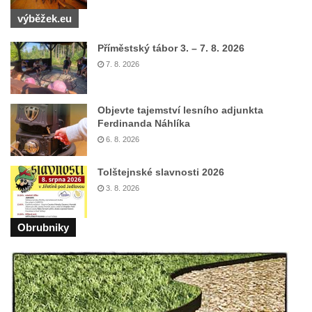
Kostel Božího Těla v Kraslicích
výběžek.eu
Kostel svaté Maří Magdalény v Karlových
Příměstský tábor 3. – 7. 8. 2026
Varech
7. 8. 2026
Kaple Panny Marie pod hradem Přimda
Kaple Panny Marie v Kunčicích nad Labem
Objevte tajemství lesního adjunkta
Hrobová kaple na hřbitově v Rychnově u
Ferdinanda Náhlíka
Jablonce nad Nisou
6. 8. 2026
Márnice/hřbitovní kaple na hřbitově v
Tolštejnské slavnosti 2026
Rychnově u Jablonce nad Nisou
3. 8. 2026
Výklenková kaple u rozcestí u domu čp. 42
v Krásné u Pěnčína
Obrubniky
Márnice na hřbitově v Krásné u Pěnčína
Výklenková kaple naproti domu čp. 34 v
Krásné u Pěnčína
Kostel svatého Josefa v Krásné u Pěnčína