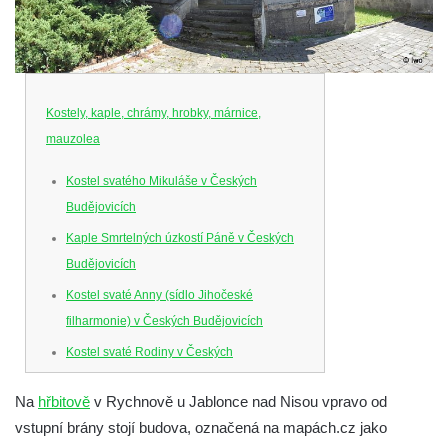
Kostely, kaple, chrámy, hrobky, márnice,
mauzolea
Kostel svatého Mikuláše v Českých
Budějovicích
Kaple Smrtelných úzkostí Páně v Českých
Budějovicích
Kostel svaté Anny (sídlo Jihočeské
filharmonie) v Českých Budějovicích
Kostel svaté Rodiny v Českých
Budějovicích
Na
hřbitově
v Rychnově u Jablonce nad Nisou vpravo od
Kostel Obětování Panny Marie u kláštera
vstupní brány stojí budova, označená na mapách.cz jako
dominikánů v Českých Budějovicích