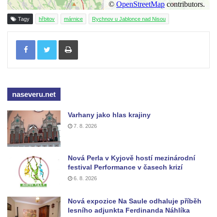
Křížová cesta Římov – VII. kaple – Políbení
Tagy
hřbitov
márnice
Rychnov u Jablonce nad Nisou
Jidášovo
Tisknout
Křížová cesta Římov – VI. kaple – Olivetská
hora (Getsemanská zahrada)
Křížová cesta Římov – V. kaple – Smutná
duše
naseveru.net
Křížová cesta Římov – IV. kaple – Pustá ves
Křížová cesta Římov – III. kaple – Stádní
Varhany jako hlas krajiny
brána
7. 8. 2026
Křížová cesta Římov – II. kaple – Poslední
večeře Páně
Nová Perla v Kyjově hostí mezinárodní
Křížová cesta Římov – I. kaple – Loučení
festival Performance v časech krizí
Ježíše s Pannou Marií
6. 8. 2026
Márnice na hřbitově v Římově
Nová expozice Na Saule odhaluje příběh
Kaple v Horním Třeboníně
lesního adjunkta Ferdinanda Náhlíka