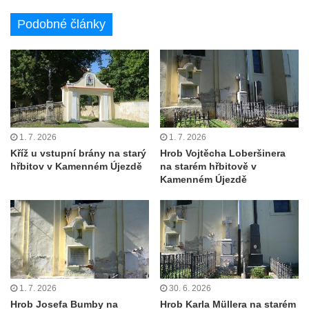
Krasíkov
Podobné články
Kaple Olivetské hory pod věží kostela
svatého Michaela Archanděla v Bochově
Mildeova kaple pod Ortelem
Kostel Zvěstování Panny Marie v Duchcově
Výklenková kaple v Teplické ulici u stadionu
v Duchcově
1. 7. 2026
1. 7. 2026
Evangelický kostel v Duchcově
Kříž u vstupní brány na starý
Hrob Vojtěcha Loberšinera
hřbitov v Kamenném Újezdě
na starém hřbitově v
Kostel svatých Petra a Pavla v Jeníkově
Kamenném Újezdě
Kaple svaté Anny v Jeníkově
Kaple Panny Marie v Lahošti
Kaple svatého Jana Nepomuckého v
Lahošti
Kostel svatého Mikuláše v Mikulášovicích
1. 7. 2026
30. 6. 2026
Kaple Tří otců v Mikulášovicích
Hrob Josefa Bumby na
Hrob Karla Müllera na starém