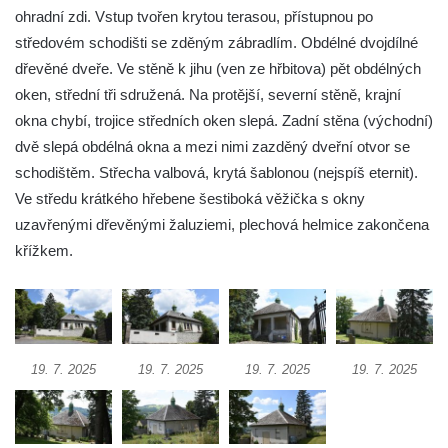
Kalvárie
ohradní zdi. Vstup tvořen krytou terasou, přístupnou po
Křížová cesta Římov – XXII. kaple – Šimon
středovém schodišti se zděným zábradlím. Obdélné dvojdílné
Cyrénský pomáhá Ježíši nést kříž
dřevěné dveře. Ve stěně k jihu (ven ze hřbitova) pět obdélných
oken, střední tři sdružená. Na protější, severní stěně, krajní
Křížová cesta Římov – XXI. kaple –
okna chybí, trojice středních oken slepá. Zadní stěna (východní)
Popravní brána
dvě slepá obdélná okna a mezi nimi zazděný dveřní otvor se
Křížová cesta Římov – XX. kaple – Svatá
schodištěm. Střecha valbová, krytá šablonou (nejspíš eternit).
Veronika potkává Ježíše a utírá mu do své
Ve středu krátkého hřebene šestiboká věžička s okny
roušky pot z tváře
uzavřenými dřevěnými žaluziemi, plechová helmice zakončena
Křížová cesta Římov – XIX. kaple – Kristus
křížkem.
kříž nesoucí potkává Pannu Marii
Křížová cesta Římov – XVIII. kaple – Na
Ježíše vložen kříž
Křížová cesta Římov – XVII. kaple – Velký
19. 7. 2025
19. 7. 2025
19. 7. 2025
19. 7. 2025
Pilát
Křížová cesta Římov – XVI. kaple – U
Herodesa