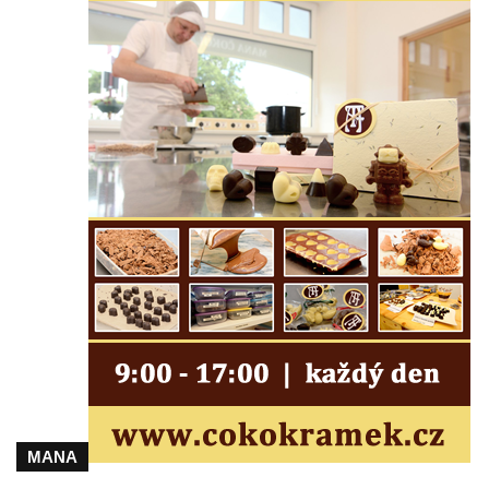
Kostel svatého Martina v Kozlech
Márnice na hřbitově v Kozlech
Vesnický kostel v Reinhardtsdorfu
Kaple v Oparnu
Protestantský (evangelicko-luterský) kostel
Crostau
Kaple Nanebevstoupení Panny Marie ve
Svitavě
Výklenková kaple Piety ve Svojkově
Kostel Nejsvětější Trojice ve Velenicích
Kostel svatého Vavřince v Okounově
Kostel svatých Petra a Pavla v Semilech
Kostel Nanebevzetí Panny Marie (St. Mariä
Himmelfahrt) v Schirgiswalde
MANA
Kostel svaté Máří Magdaleny u hradu