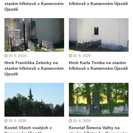
Kaple Matky Boží v Mikulášovicích
starém hřbitově v Kamenném
hřbitově v Kamenném Újezdě
Újezdě
Kaple Andělů strážných (Fürleova kaple) v
Mikulášovicích
Balzerova kaple v Mikulášovicích
Kostel svatého Václava ve Šluknově
Kostel svatého Mikuláše v Třebušíně
30. 6. 2026
30. 6. 2026
Klášterní kostel svatého Františka z Assisi v
Hrob Františka Zelenky na
Hrob Karla Tomka na starém
Zákupech
starém hřbitově v Kamenném
hřbitově v Kamenném Újezdě
Újezdě
Kaple svatého Josefa u Zákup
Kostel svatých Fabiána a Šebestiána v
Zákupech
Kostel svatého Havla v Kuřívodech
Kaple Krista v žaláři u kostela Nalezení
svatého Kříže ve Frýdlantu
30. 6. 2026
30. 6. 2026
Kostel Nalezení svatého Kříže ve Frýdlantu
Kostel Všech svatých v
Kenotaf Šimona Valhy na