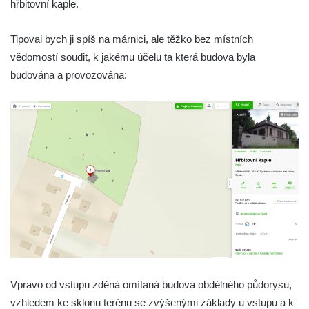
hřbitovní kaple.
Kostel Všech svatých v Kamenném Újezdě
Kaple na křižovatce ulic Budějovická a
Tipoval bych ji spíš na márnici, ale těžko bez místních
Dělnická v Kamenném Újezdě
vědomostí soudit, k jakému účelu ta která budova byla
Bývalý kostel svatých Filipa a Jakuba na
budována a provozována:
náměstí J. V. Kamarýta ve Velešíně
Kaple na hřbitově ve Velešíně
Márnice na hřbitově ve Velešíně
Kostel svatého Václava ve Velešíně
Poutní areál Římov
Kostel svatého Ducha v poutním areálu
Římov
Křížová cesta Římov – XXV. kaple – Boží
hrob
Křížová cesta Římov – XXIV. kaple – Pieta
Vpravo od vstupu zděná omítaná budova obdélného půdorysu,
Křížová cesta Římov – XXIII. kaple –
vzhledem ke sklonu terénu se zvýšenými základy u vstupu a k