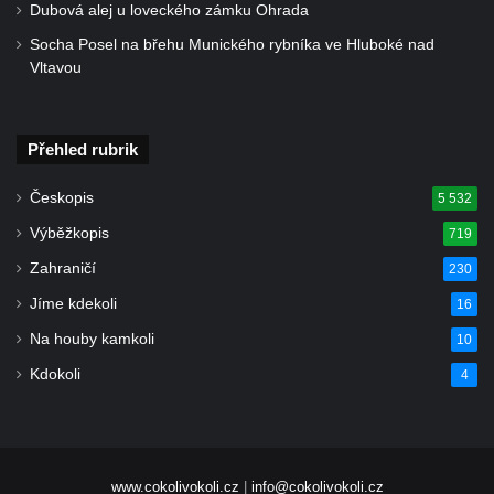
Dubová alej u loveckého zámku Ohrada
Krásně
Socha Posel na břehu Munického rybníka ve Hluboké nad
Kostel Božího Těla v Kraslicích
Vltavou
Kostel svaté Maří Magdalény v Karlových
Varech
Přehled rubrik
Kaple Panny Marie pod hradem Přimda
Kaple Panny Marie v Kunčicích nad Labem
Českopis
5 532
Hrobová kaple na hřbitově v Rychnově u
Výběžkopis
719
Jablonce nad Nisou
Zahraničí
230
Márnice/hřbitovní kaple na hřbitově v
Jíme kdekoli
16
Rychnově u Jablonce nad Nisou
Na houby kamkoli
10
Výklenková kaple u rozcestí u domu čp. 42
Kdokoli
4
v Krásné u Pěnčína
Márnice na hřbitově v Krásné u Pěnčína
Výklenková kaple naproti domu čp. 34 v
Krásné u Pěnčína
www.cokolivokoli.cz
|
info@cokolivokoli.cz