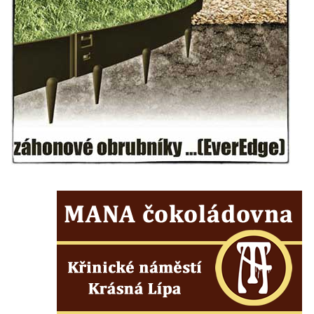
Márnice na hřbitově v Lužci nad Vltavou
Márnice na hřbitově v Hrobčicích
Kostel svatého Havla na hřbitově v
Hrobčicích
Kaple svatého Vavřince v Mirošovicích
Márnice na hřbitově v Račicích
Márnice na hřbitově v Dobříni
Kaple v Bezděkově
Kaple Nejsvětější Trojice v centru Liběšic
Výklenková kaple na rozcestí na jižním
okraji Liběšic
Kostel svaté Kateřiny v Chouči
Kaple svatého Blažeje východně od Lužice
Kostel svatého Augustina v Lužici
Márnice na hřbitově v Lužici