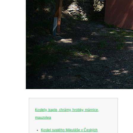
Kostely, kaple, chrámy, hrobky, márnice,
mauzolea
Kostel svatého Mikuláše v Českých