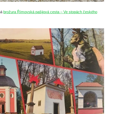
ná
brožura Římovská pašijová cesta – Ve stopách českého