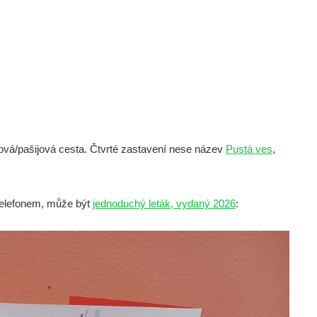
žová/pašijová cesta. Čtvrté zastavení nese název
Pustá ves
,
telefonem, může být
jednoduchý leták, vydaný 2026
: