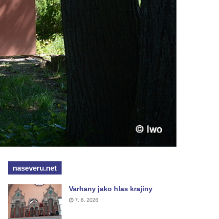
naseveru.net
Varhany jako hlas krajiny
7. 8. 2026