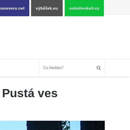
naseveru.net
výběžek.eu
cokolivokoli.cz
– Pustá ves