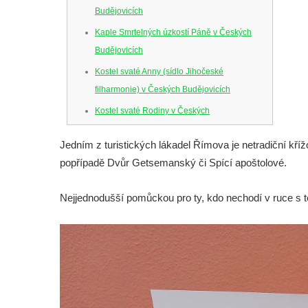
Budějovicích
Kaple Smrtelných úzkostí Páně v Českých
Budějovicích
Kostel svaté Anny (sídlo Jihočeské
filharmonie) v Českých Budějovicích
Kostel svaté Rodiny v Českých
Budějovicích
Jedním z turistických lákadel Římova je netradiční kří
Kostel Obětování Panny Marie u kláštera
popřípadě Dvůr Getsemanský či Spící apoštolové.
dominikánů v Českých Budějovicích
Kostel Všech svatých v Kamenném Újezdě
Nejjednodušší pomůckou pro ty, kdo nechodí v ruce s 
Kaple na křižovatce ulic Budějovická a
Dělnická v Kamenném Újezdě
Bývalý kostel svatých Filipa a Jakuba na
náměstí J. V. Kamarýta ve Velešíně
Kaple na hřbitově ve Velešíně