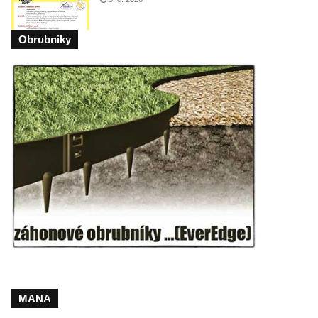
Obrubniky
MANA