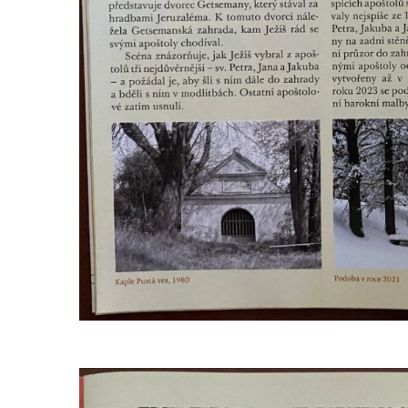
Křížová cesta Římov – IV. kaple – Pustá ves
Křížová cesta Římov – III. kaple – Stádní
brána
Křížová cesta Římov – II. kaple – Poslední
večeře Páně
Křížová cesta Římov – I. kaple – Loučení
Ježíše s Pannou Marií
Márnice na hřbitově v Římově
Kaple v Horním Třeboníně
Kaple Panny Marie v Horním Třeboníně
Kaple mezi Dolním Třebonínem a Horním
Třebonínem
Kaple v severní části Dolního Třebonína
Márnice na hřbitově v Rybniště
Kaple u kostela svatého Jiljí v Lužci nad
Vltavou