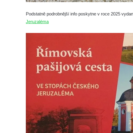
roušky pot z tváře
Podstatně podrobnější info poskytne v roce 2025 vyda
Křížová cesta Římov – XIX. kaple – Kristus
Jeruzaléma
kříž nesoucí potkává Pannu Marii
Křížová cesta Římov – XVIII. kaple – Na
Ježíše vložen kříž
Křížová cesta Římov – XVII. kaple – Velký
Pilát
Křížová cesta Římov – XVI. kaple – U
Herodesa
Křížová cesta Římov – XV. kaple – Malý
Pilát
Křížová cesta Římov – XIV. kaple – U
Kaifáše (U Děvečky)
Křížová cesta Římov – XIII. kaple – U
Annáše (U Kaifáše)
Křížová cesta Římov – XII. kaple – Vodní