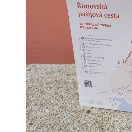
Márnice na hřbitově ve Velešíně
Kostel svatého Václava ve Velešíně
Poutní areál Římov
Kostel svatého Ducha v poutním areálu
Římov
Křížová cesta Římov – XXV. kaple – Boží
hrob
Křížová cesta Římov – XXIV. kaple – Pieta
Křížová cesta Římov – XXIII. kaple –
Kalvárie
Křížová cesta Římov – XXII. kaple – Šimon
Cyrénský pomáhá Ježíši nést kříž
Křížová cesta Římov – XXI. kaple –
Popravní brána
Křížová cesta Římov – XX. kaple – Svatá
Veronika potkává Ježíše a utírá mu do své