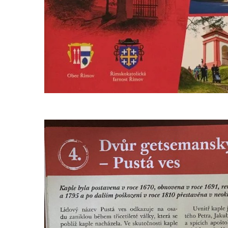
brána
Křížová cesta Římov – XI. kaple – Ježíš
haněn a tupen
Křížová cesta Římov – X. kaple – U
Cedronu
Křížová cesta Římov – IX. kaple – U
chromého žida
Křížová cesta Římov – VIII. kaple – Kristus
svázán a ze zahrady vyhnán
Křížová cesta Římov – VII. kaple – Políbení
Jidášovo
Křížová cesta Římov – VI. kaple – Olivetská
hora (Getsemanská zahrada)
Křížová cesta Římov – V. kaple – Smutná
duše