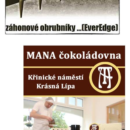
Socha svatého Josefa na nádvoří kláštera
dominikánů v Českých Budějovicích
Socha svaté Anny na nádvoří kláštera
dominikánů v Českých Budějovicích
Socha svatého Dominika na nádvoří
kláštera dominikánů v Českých
Budějovicích
Sousoší Kalvárie před klášterem
dominikánů u Piaristického náměstí v
Českých Budějovicích
Socha svatého Václava u pramene v
Semilech
Pamětní deska Tomáše Garrigue Masaryka
na radnici v Českých Budějovicích
Pamětní deska na biskupské rezidenci v