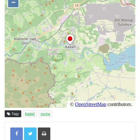
Socha Vážka v ZOO Hluboká
Socha Volavka v ZOO Hluboká
Flamingo trůn v ZOO Hluboká
Lavička Kůň Převalského v ZOO Hluboká
Lysá nad Labem, barokní město Šporkovo
Socha Opičákovník v ZOO Hluboká
Socha Roháč v ZOO Hluboká
Socha Mystik v ZOO Hluboká
Reliéf Rodina a práce na budově záložny
čp. 69/1 v Českých Budějovicích
Socha Jana Valeria Jirsíka u Černé věže v
Českých Budějovicích
Tagy
Kadaň
socha
Socha Krista klesajícího pod křížem u
Tisknout
kostela svatého Mikuláše v Českých
Budějovicích