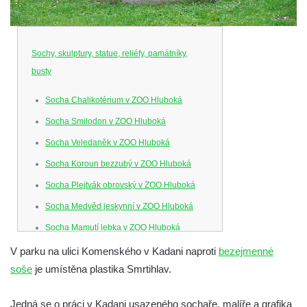
Sochy, skulptury, statue, reliéfy, památníky,
busty
Socha Chalikotérium v ZOO Hluboká
Socha Smilodon v ZOO Hluboká
Socha Veledaněk v ZOO Hluboká
Socha Koroun bezzubý v ZOO Hluboká
Socha Plejtvák obrovský v ZOO Hluboká
Socha Medvěd jeskynní v ZOO Hluboká
Socha Mamutí lebka v ZOO Hluboká
Socha Mamut srstnatý v ZOO Hluboká
V parku na ulici Komenského v Kadani naproti
bezejmenné
soše
je umístěna plastika Smrtihlav.
Socha Orel v ZOO Hluboká
Socha Vydry si hrají v ZOO Hluboká
Jedná se o práci v Kadani usazeného sochaře, malíře a grafika