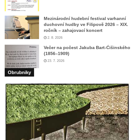
Sadech v Českých Budějovicích
Poslední dochovaný tramvajový sloup na
Mezinárodní hudební festival varhanní
duchovní hudby ve Filipově 2026 – XIX.
Pražské třídě v Českých Budějovicích
ročník – zahajovací koncert
Socha Civilizovaní na Husově třídě v
2. 8. 2026
Českých Budějovicích
Večer na počest Jakuba Bart-Ćišinského
(1856–1909)
Socha svatého Jana Nepomuckého Na
23. 7. 2026
Sadech u Mlýnské stoky v Českých
Budějovicích
Obrubniky
Sochy brouků u Mlýnské stoky v Českých
Budějovicích
Socha svatého Vincence Ferrerského na
nádvoří kláštera dominikánů v Českých
Budějovicích
Socha svatého Zachariáše na nádvoří
kláštera dominikánů v Českých
Budějovicích