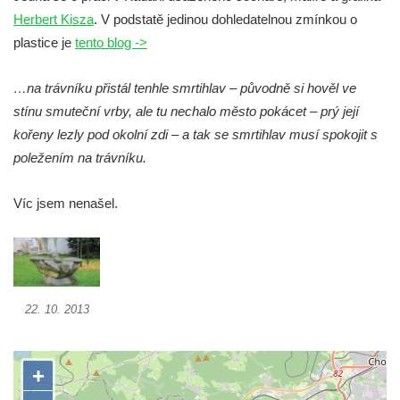
Socha Přátelství v ZOO Hluboká
Herbert Kisza
. V podstatě jedinou dohledatelnou zmínkou o
Socha Matka příroda v ZOO Hluboká
plastice je
tento blog ->
Socha Lišky v ZOO Hluboká
…na trávníku přistál tenhle smrtihlav – původně si hověl ve
Socha Kudlanka v ZOO Hluboká
stínu smuteční vrby, ale tu nechalo město pokácet – prý její
Socha Vlčice s mládětem v ZOO Hluboká
kořeny lezly pod okolní zdi – a tak se smrtihlav musí spokojit s
Socha Rys číhající na srnu v ZOO Hluboká
poležením na trávníku.
Socha Orlice v ZOO Hluboká
Socha Tygr v ZOO Hluboká
Víc jsem nenašel.
Socha Želva v ZOO Hluboká
Socha Kozorožec horský v ZOO Hluboká
Socha Včela v ZOO Hluboká
22. 10. 2013
Socha Housenka v ZOO Hluboká
Socha Nosorožík v ZOO Hluboká
Socha Rosomák v ZOO Hluboká
Socha Beruška v ZOO Hluboká