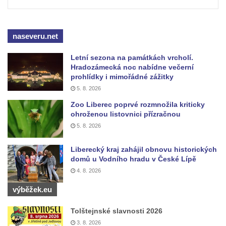
Socha svatého Jana Nepomuckého u
kostela svaté Rodiny v Českých
naseveru.net
Budějovicích
Socha S tebou v parku na Senovážném
Letní sezona na památkách vrcholí.
náměstí v Českých Budějovicích
Hradozámecká noc nabídne večerní
prohlídky i mimořádné zážitky
Socha Tornádo v parku na Senovážném
5. 8. 2026
náměstí v Českých Budějovicích
Zoo Liberec poprvé rozmnožila kriticky
Sousoší Humanoidi na Lannově třídě v
ohroženou listovnici přízračnou
Českých Budějovicích
5. 8. 2026
Pomník Vojtěcha Adalberta Lanny v parku
Liberecký kraj zahájil obnovu historických
Na Sadech v Českých Budějovicích
domů u Vodního hradu v České Lípě
Pomník Přemysla Otakara II. v parku Na
4. 8. 2026
Sadech v Českých Budějovicích
výběžek.eu
Socha Mateřství v parku Na Sadech v
Českých Budějovicích
Tolštejnské slavnosti 2026
3. 8. 2026
Památník Otokara Mokrého v parku Na