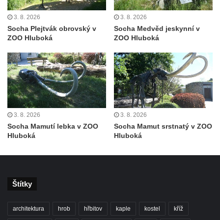
Busta Jana Amose Komenského na domě
3. 8. 2026
3. 8. 2026
čp. 37 v Račicích
Socha Plejtvák obrovský v
Socha Medvěd jeskynní v
Socha ležícího koně v Sadech
ZOO Hluboká
ZOO Hluboká
Československé armády v Teplicích
Socha Medvídě v Tierpark Chemnitz
Sochy Ležící žena v Tierpark Chemnitz
Sochy Ptáci v Tierpark Chemnitz
Socha Skupina jeřábů v Tierpark Chemnitz
3. 8. 2026
3. 8. 2026
Socha Panter v ZOO Leipzig
Socha Mamutí lebka v ZOO
Socha Mamut srstnatý v ZOO
Hluboká
Hluboká
Socha Dívka s mušlí v ZOO Leipzig
Socha Tygr v ZOO Leipzig
Socha Atlet v ZOO Leipzig
Štítky
Socha Marabu v ZOO Leipzig
Busta Karla Maxe Schneidera v ZOO
architektura
hrob
hřbitov
kaple
kostel
kříž
Leipzig