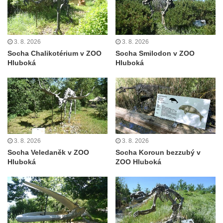
Liberci
Pamětní deska Vojtěcha Kocmicha na
domě čp. 37 v ulici Betlém v Římově
3. 8. 2026
3. 8. 2026
Pomník na paměť zrušení roboty v Plavu
Socha Chalikotérium v ZOO
Socha Smilodon v ZOO
Socha vodníka v Plavu
Hluboká
Hluboká
Socha svatého Jana Nepomuckého v
Třebušíně
Pamětní deska Johanna Nepomuka
Fischera na domě čp. 5/16 na třídě 9.
května v Rumburku
3. 8. 2026
3. 8. 2026
Pamětní deska Johanna Neumanna
Socha Veledaněk v ZOO
Socha Koroun bezzubý v
severně od Tokáně
Hluboká
ZOO Hluboká
Obrázek svatého Huberta na buku svatého
Huberta
Obrázek svatého Jakuba na skále u cesty
východně od Srbské Kamenice