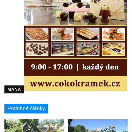
Českých Budějovicích
Pamětní deska Josefa Hloucha na
biskupské rezidenci v Českých
Budějovicích
Socha žáby u rybníčku na Náměstí v
Kamenném Újezdě
Pamětní kámen družebních obcí Kamenný
Újezd a Krauchthal v parku na Náměstí v
Kamenném Újezdě
Socha na náměstí J. V. Kamarýta ve
Velešíně
MANA
Pomník J. V. Kamarýta v Krumlovské ulici ve
Velešíně
Podobné články
Pamětní deska arcibiskupa Micara ve
vstupu do poutního místa Římov
Plastika Koule v Gutenbergově ulici v