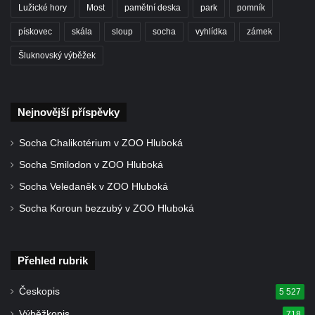
Lužické hory
Most
pamětní deska
park
pomník
Socha Iásón v ZOO Leipzig
pískovec
skála
sloup
socha
vyhlídka
zámek
Socha Mladý slon v ZOO Leipzig
Šluknovský výběžek
Socha Býk v ZOO Dresden
Socha Uprchlý otrok bojuje s divokým psem
v ZOO Dresden
Nejnovější příspěvky
Socha krokodýla v ZOO Dresden
Socha slona v ZOO Dresden
Socha Chalikotérium v ZOO Hluboká
Socha Faun s medvíďaty v ZOO Dresden
Socha Smilodon v ZOO Hluboká
Socha divokého prasete před vstupem do
Socha Veledaněk v ZOO Hluboká
ZOO Dresden
Socha Koroun bezzubý v ZOO Hluboká
Socha světce severně od Lužce nad
Vltavou
Přehled rubrik
Pamětní kámen revitalizace Vltavy Vraňany
– Hořín u Lužce nad Vltavou
Českopis
5 527
Strom svobody a památník 100 let republiky
Výběžkopis
718